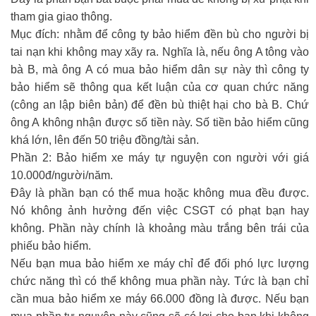
tham gia giao thông.
Mục đích: nhằm để công ty bảo hiểm đền bù cho người bị
tai nạn khi không may xãy ra. Nghĩa là, nếu ông A tông vào
bà B, mà ông A có mua bảo hiểm dân sự này thì công ty
bảo hiểm sẽ thông qua kết luận của cơ quan chức năng
(công an lập biên bản) để đền bù thiệt hại cho bà B. Chứ
ông A không nhận được số tiền này. Số tiền bảo hiểm cũng
khá lớn, lên đến 50 triệu đồng/tài sản.
Phần 2: Bảo hiểm xe máy tự nguyện con người với giá
10.000đ/người/năm.
Đây là phần bạn có thể mua hoặc không mua đều được.
Nó không ảnh hưởng đến việc CSGT có phạt bạn hay
không. Phần này chính là khoảng màu trắng bên trái của
phiếu bảo hiểm.
Nếu bạn mua bảo hiểm xe máy chỉ để đối phó lực lượng
chức năng thì có thể không mua phần này. Tức là bạn chỉ
cần mua bảo hiểm xe máy 66.000 đồng là được. Nếu bạn