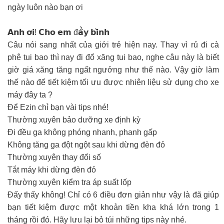
ngày luôn nào bạn ơi
𝗔𝗻𝗵 𝗼̛𝗶! 𝗖𝗵𝗼 𝗲𝗺 đ𝗮̂̀𝘆 𝗯𝗶̀𝗻𝗵
Câu nói sang nhất của giới trẻ hiện nay. Thay vì rủ đi cà
phê tui bao thì nay đi đổ xăng tui bao, nghe câu này là biết
giờ giá xăng tăng ngất ngưởng như thế nào. Vậy giờ làm
thế nào để tiết kiệm tối ưu được nhiên liệu sử dụng cho xe
máy đây ta ?
Để Ezin chỉ bạn vài tips nhé!
Thường xuyên bảo dưỡng xe định kỳ
Đi đều ga không phóng nhanh, phanh gấp
Không tăng ga đột ngột sau khi dừng đèn đỏ
Thường xuyên thay đổi số
Tắt máy khi dừng đèn đỏ
Thường xuyên kiểm tra áp suất lốp
Đấy thấy không! Chỉ có 6 điều đơn giản như vậy là đã giúp
bạn tiết kiệm được một khoản tiền kha khá lớn trong 1
tháng rồi đó. Hãy lưu lại bỏ túi những tips này nhé.