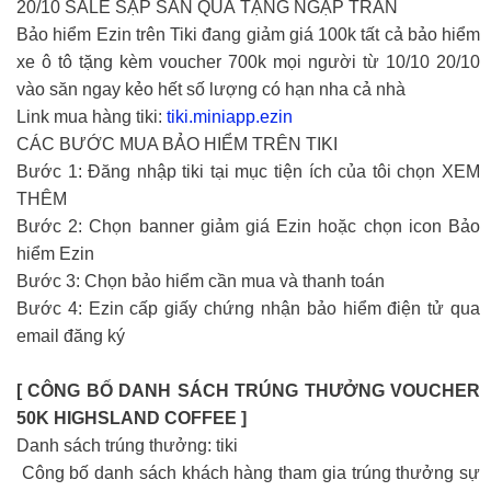
20/10 SALE SẬP SÀN QUÀ TẶNG NGẬP TRÀN
Bảo hiểm Ezin trên Tiki đang giảm giá 100k tất cả bảo hiểm
xe ô tô tặng kèm voucher 700k mọi người từ 10/10 20/10
vào săn ngay kẻo hết số lượng có hạn nha cả nhà
Link mua hàng tiki:
tiki.miniapp.ezin
CÁC BƯỚC MUA BẢO HIỂM TRÊN TIKI
Bước 1: Đăng nhập tiki tại mục tiện ích của tôi chọn XEM
THÊM
Bước 2: Chọn banner giảm giá Ezin hoặc chọn icon Bảo
hiểm Ezin
Bước 3: Chọn bảo hiểm cần mua và thanh toán
Bước 4: Ezin cấp giấy chứng nhận bảo hiểm điện tử qua
email đăng ký
[ CÔNG BỐ DANH SÁCH TRÚNG THƯỞNG VOUCHER
50K HIGHSLAND COFFEE ]️ ️
Danh sách trúng thưởng: tiki
️ Công bố danh sách khách hàng tham gia trúng thưởng sự