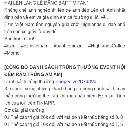
HAI LÈN LẶNG LẼ ĐĂNG BÀI “TIM TAN”
Không chê anh nghèo thì lên xe anh đèo Lèn ơi! Anh nhất
định bảo vệ em và gia đình em cả “đường đi lối về”.
Ezin Việt Nam tình nguyện qua chở Highlands đi dạo phố
trên con xe giấy tờ đầy đủ.
Bao trọn rủi ro!
#ezin #ezinvietnam #baohiemezin #HighlandsCoffee
#Momo
[CÔNG BỐ DANH SÁCH TRÚNG THƯỞNG EVENT HỘI
ĐÊM RẰM TRÚNG ẦM ẦM]
Danh sách trúng thưởng:
shopee.vn?Dxd8Vo
Xin chúc mừng những khách hàng có trong danh sách may
mắn trúng thưởng thẻ cào khi mua bảo hiểm Ezin tại “Tiện
ích của tôi” trên TINIAPP.
Cơ cấu giải thưởng:
01 Thẻ cào trị giá 20k đối với mã đơn kết thúc bằng số 0, 8
01 Thẻ cào trị giá 10k đối với mã đơn kết thúc bằng số 1, 5