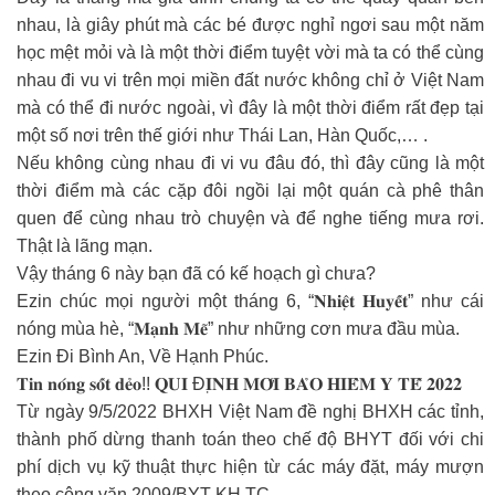
nhau, là giây phút mà các bé được nghỉ ngơi sau một năm
học mệt mỏi và là một thời điểm tuyệt vời mà ta có thể cùng
nhau đi vu vi trên mọi miền đất nước không chỉ ở Việt Nam
mà có thể đi nước ngoài, vì đây là một thời điểm rất đẹp tại
một số nơi trên thế giới như Thái Lan, Hàn Quốc,… .
Nếu không cùng nhau đi vi vu đâu đó, thì đây cũng là một
thời điểm mà các cặp đôi ngồi lại một quán cà phê thân
quen để cùng nhau trò chuyện và để nghe tiếng mưa rơi.
Thật là lãng mạn.
Vậy tháng 6 này bạn đã có kế hoạch gì chưa?
Ezin chúc mọi người một tháng 6, “𝐍𝐡𝐢𝐞̣̂𝐭 𝐇𝐮𝐲𝐞̂́𝐭” như cái
nóng mùa hè, “𝐌𝐚̣𝐧𝐡 𝐌𝐞̃” như những cơn mưa đầu mùa.
Ezin Đi Bình An, Về Hạnh Phúc.
𝐓𝐢𝐧 𝐧𝐨́𝐧𝐠 𝐬𝐨̂́𝐭 𝐝𝐞̉𝐨!! 𝐐𝐔𝐈 Đ𝐈̣𝐍𝐇 𝐌𝐎̛́𝐈 𝐁𝐀̉𝐎 𝐇𝐈𝐄̂̉𝐌 𝐘 𝐓𝐄̂́ 𝟐𝟎𝟐𝟐
Từ ngày 9/5/2022 BHXH Việt Nam đề nghị BHXH các tỉnh,
thành phố dừng thanh toán theo chế độ BHYT đối với chi
phí dịch vụ kỹ thuật thực hiện từ các máy đặt, máy mượn
theo công văn 2009/BYT KH TC.