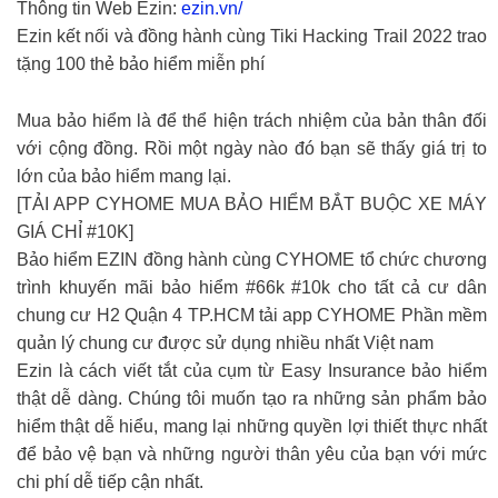
Thông tin Web Ezin:
ezin.vn/
Ezin kết nối và đồng hành cùng Tiki Hacking Trail 2022 trao
tặng 100 thẻ bảo hiểm miễn phí
Mua bảo hiểm là để thể hiện trách nhiệm của bản thân đối
với cộng đồng. Rồi một ngày nào đó bạn sẽ thấy giá trị to
lớn của bảo hiểm mang lại.
[TẢI APP CYHOME MUA BẢO HIỂM BẮT BUỘC XE MÁY
GIÁ CHỈ #10K]
Bảo hiểm EZIN đồng hành cùng CYHOME tổ chức chương
trình khuyến mãi bảo hiểm #66k #10k cho tất cả cư dân
chung cư H2 Quận 4 TP.HCM tải app CYHOME Phần mềm
quản lý chung cư được sử dụng nhiều nhất Việt nam
Ezin là cách viết tắt của cụm từ Easy Insurance bảo hiểm
thật dễ dàng. Chúng tôi muốn tạo ra những sản phẩm bảo
hiểm thật dễ hiểu, mang lại những quyền lợi thiết thực nhất
để bảo vệ bạn và những người thân yêu của bạn với mức
chi phí dễ tiếp cận nhất.