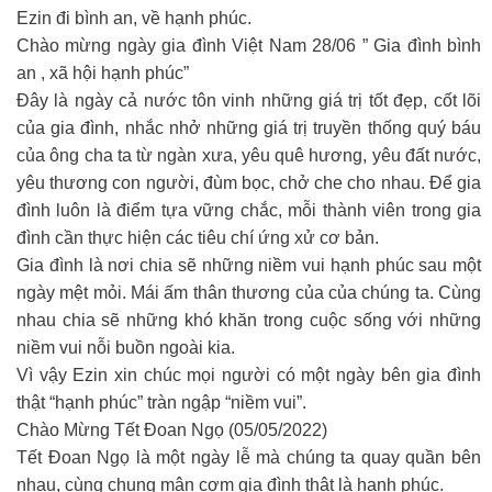
Ezin đi bình an, về hạnh phúc.
Chào mừng ngày gia đình Việt Nam 28/06 ” Gia đình bình
an , xã hội hạnh phúc”
Đây là ngày cả nước tôn vinh những giá trị tốt đẹp, cốt lõi
của gia đình, nhắc nhở những giá trị truyền thống quý báu
của ông cha ta từ ngàn xưa, yêu quê hương, yêu đất nước,
yêu thương con người, đùm bọc, chở che cho nhau. Để gia
đình luôn là điểm tựa vững chắc, mỗi thành viên trong gia
đình cần thực hiện các tiêu chí ứng xử cơ bản.
Gia đình là nơi chia sẽ những niềm vui hạnh phúc sau một
ngày mệt mỏi. Mái ấm thân thương của của chúng ta. Cùng
nhau chia sẽ những khó khăn trong cuộc sống với những
niềm vui nỗi buồn ngoài kia.
Vì vậy Ezin xin chúc mọi người có một ngày bên gia đình
thật “hạnh phúc” tràn ngập “niềm vui”.
Chào Mừng Tết Đoan Ngọ (05/05/2022)
Tết Đoan Ngọ là một ngày lễ mà chúng ta quay quần bên
nhau, cùng chung mân cơm gia đình thật là hạnh phúc.