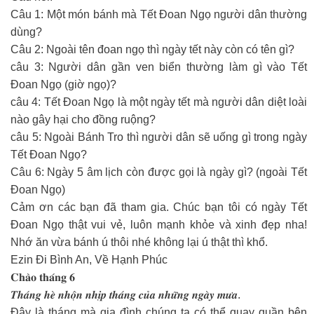
Câu 1: Một món bánh mà Tết Đoan Ngọ người dân thường
dùng?
Câu 2: Ngoài tên đoan ngọ thì ngày tết này còn có tên gì?
câu 3: Người dân gần ven biển thường làm gì vào Tết
Đoan Ngọ (giờ ngọ)?
câu 4: Tết Đoan Ngọ là một ngày tết mà người dân diệt loài
nào gây hại cho đồng ruộng?
câu 5: Ngoài Bánh Tro thì người dân sẽ uống gì trong ngày
Tết Đoan Ngọ?
Câu 6: Ngày 5 âm lịch còn được gọi là ngày gì? (ngoài Tết
Đoan Ngọ)
Cảm ơn các bạn đã tham gia. Chúc bạn tôi có ngày Tết
Đoan Ngọ thật vui vẻ, luôn mạnh khỏe và xinh đẹp nha!
Nhớ ăn vừa bánh ú thôi nhé không lại ú thật thì khổ.
Ezin Đi Bình An, Về Hạnh Phúc
𝐂𝐡𝐚̀𝐨 𝐭𝐡𝐚́𝐧𝐠 𝟔
𝑻𝒉𝒂́𝒏𝒈 𝒉𝒆̀ 𝒏𝒉𝒐̣̂𝒏 𝒏𝒉𝒊̣𝒑 𝒕𝒉𝒂́𝒏𝒈 𝒄𝒖̉𝒂 𝒏𝒉𝒖̛̃𝒏𝒈 𝒏𝒈𝒂̀𝒚 𝒎𝒖̛𝒂.
Đây là tháng mà gia đình chúng ta có thể quay quần bên