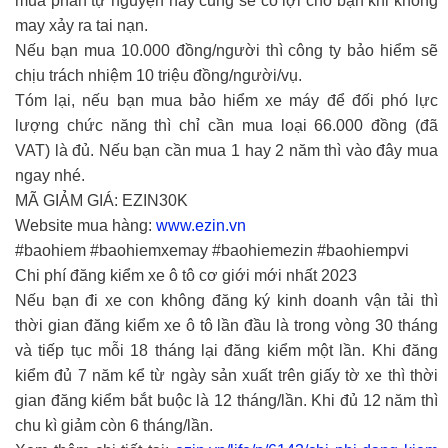
mua phần tự nguyện này cũng sẽ có lợi cho bạn khi không
may xảy ra tai nạn.
Nếu bạn mua 10.000 đồng/người thì công ty bảo hiểm sẽ
chịu trách nhiệm 10 triệu đồng/người/vụ.
Tóm lại, nếu bạn mua bảo hiểm xe máy để đối phó lực
lượng chức năng thì chỉ cần mua loại 66.000 đồng (đã
VAT) là đủ. Nếu bạn cần mua 1 hay 2 năm thì vào đây mua
ngay nhé.
MÃ GIẢM GIÁ: EZIN30K
Website mua hàng:
www.ezin.vn
#baohiem #baohiemxemay #baohiemezin #baohiempvi
Chi phí đăng kiểm xe ô tô cơ giới mới nhất 2023
Nếu bạn đi xe con không đăng ký kinh doanh vận tải thì
thời gian đăng kiểm xe ô tô lần đầu là trong vòng 30 tháng
và tiếp tục mỗi 18 tháng lại đăng kiểm một lần. Khi đăng
kiểm đủ 7 năm kể từ ngày sản xuất trên giấy tờ xe thì thời
gian đăng kiểm bắt buộc là 12 tháng/lần. Khi đủ 12 năm thì
chu kì giảm còn 6 tháng/lần.