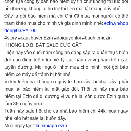
chọn lựa công ty bán bảo hiểm uy tín chứ không tới lúc đòi
bồi thường không ai hỗ trợ thì tiền mất tật mang đấy nhé!
Đây là gói bảo hiểm mà chị Chi đã mua mọi người có thể
tham khảo mua cho mình và gia đình mình nhé:
ezin.vn/hop
dong/03/PA100
#story #cauchuyenEzin #doiquyenloi #baohiemezin
KHÔNG LO BỊ BẮT SALE CỰC GẮT
Hiện nay vào cuối năm công an đang sắp ra quân thực hiện
đợt cao điểm kiểm tra, xử lý các hành vi vi phạm trên các
tuyến đường. Mọi người nhớ mua cho mình một gói bảo
hiểm xe máy để tránh bị bắt nhé.
Vì khi kiểm tra không có giấy tờ bạn vừa bị phạt vừa phải
mua lại bảo hiểm lại mất gấp đôi. Thôi thì hãy mua bảo
hiểm tại Ezin để đi đường vi vu nè lại còn được Ezin quan
tâm 365 ngày nữa.
Tuần này sale hết cho cả nhà bảo hiểm chỉ 44k mua ngay
nhé kẻo hết sale lại buồn đấy.
Mua ngay tại:
tiki.miniapp.ezin