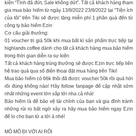
kiện “Tình đã đứt, Sale không dứt”. Tất cả khách hàng tham
gia mua bảo hiểm từ ngày 13/9/2022 23/9/2022 tại “Tiện ích
của tôi” trên Tiki sẽ được tặng miễn phí 1 phần quà đến từ
công ty bảo hiểm Ezin
Cơ cấu giải thưởng:
01 voucher trị giá 50k khi mua bất kì sản phẩm trực tiếp tại
highlands coffee dành cho tất cả khách hàng mua bảo hiểm
trong thời gian diễn ra sự kiện
Tất cả khách hàng trúng thưởng sẽ được Ezin trực tiếp liên
hệ trao quà qua số điện thoại đặt mua hàng trên Tiki!
Mua bảo hiểm có 66k thôi đã được voucher 50k rồi quá hời
rồi đúng không nào! Hãy follow fanpage để cập nhật sớm
nhất những event lớn sắp tới nha cả nhà!
Bảo hiểm là để bảo vệ tài chính của bạn và gia đình tránh
những rủi ro bất ngờ xảy ra hãy mua bảo hiểm ngay Ezin
để lo cho bạn từ a tới á nhé!
MỒ MÔ ĐI VỚI AI RỒI