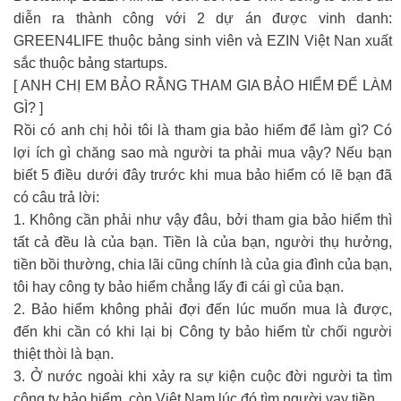
diễn ra thành công với 2 dự án được vinh danh:
GREEN4LIFE thuộc bảng sinh viên và EZIN Việt Nan xuất
sắc thuộc bảng startups.
[ ANH CHỊ EM BẢO RẰNG THAM GIA BẢO HIỂM ĐỂ LÀM
GÌ? ]
Rồi có anh chị hỏi tôi là tham gia bảo hiểm để làm gì? Có
lợi ích gì chăng sao mà người ta phải mua vậy? Nếu bạn
biết 5 điều dưới đây trước khi mua bảo hiểm có lẽ bạn đã
có câu trả lời:
1. Không cần phải như vậy đâu, bởi tham gia bảo hiểm thì
tất cả đều là của bạn. Tiền là của bạn, người thụ hưởng,
tiền bồi thường, chia lãi cũng chính là của gia đình của bạn,
tôi hay công ty bảo hiểm chẳng lấy đi cái gì của bạn.
2. Bảo hiểm không phải đợi đến lúc muốn mua là được,
đến khi cần có khi lại bị Công ty bảo hiểm từ chối người
thiệt thòi là bạn.
3. Ở nước ngoài khi xảy ra sự kiện cuộc đời người ta tìm
công ty bảo hiểm, còn Việt Nam lúc đó tìm người vay tiền.