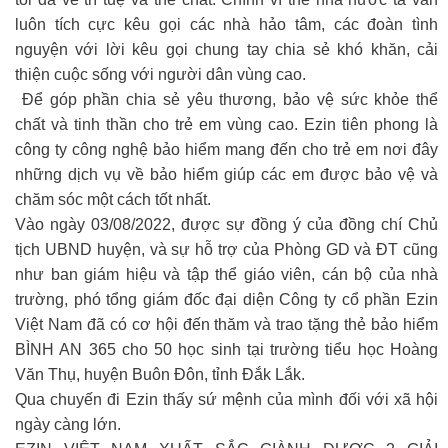
luôn tích cực kêu gọi các nhà hảo tâm, các đoàn tình
nguyện với lời kêu gọi chung tay chia sẻ khó khăn, cải
thiện cuộc sống với người dân vùng cao.
Để góp phần chia sẻ yêu thương, bảo vệ sức khỏe thể
chất và tinh thần cho trẻ em vùng cao. Ezin tiên phong là
công ty công nghệ bảo hiểm mang đến cho trẻ em nơi đây
những dịch vụ về bảo hiểm giúp các em được bảo vệ và
chăm sóc một cách tốt nhất.
Vào ngày 03/08/2022, được sự đồng ý của đồng chí Chủ
tịch UBND huyện, và sự hỗ trợ của Phòng GD và ĐT cũng
như ban giám hiệu và tập thể giáo viên, cán bộ của nhà
trường, phó tổng giám đốc đại diện Công ty cổ phần Ezin
Việt Nam đã có cơ hội đến thăm và trao tặng thẻ bảo hiểm
BÌNH AN 365 cho 50 học sinh tại trường tiểu học Hoàng
Văn Thụ, huyện Buôn Đôn, tỉnh Đắk Lắk.
Qua chuyến đi Ezin thấy sứ mệnh của mình đối với xã hội
ngày càng lớn.