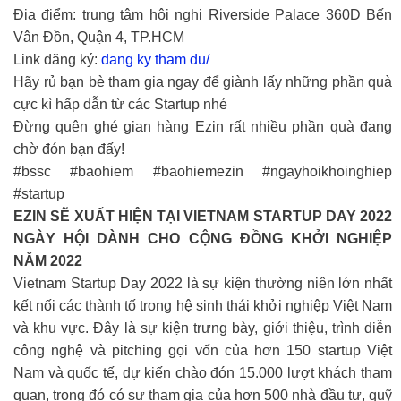
Địa điểm: trung tâm hội nghị Riverside Palace 360D Bến
Vân Đồn, Quận 4, TP.HCM
Link đăng ký:
dang ky tham du/
Hãy rủ bạn bè tham gia ngay để giành lấy những phần quà
cực kì hấp dẫn từ các Startup nhé
Đừng quên ghé gian hàng Ezin rất nhiều phần quà đang
chờ đón bạn đấy!
#bssc #baohiem #baohiemezin #ngayhoikhoinghiep
#startup
EZIN SẼ XUẤT HIỆN TẠI VIETNAM STARTUP DAY 2022
NGÀY HỘI DÀNH CHO CỘNG ĐỒNG KHỞI NGHIỆP
NĂM 2022
Vietnam Startup Day 2022 là sự kiện thường niên lớn nhất
kết nối các thành tố trong hệ sinh thái khởi nghiệp Việt Nam
và khu vực. Đây là sự kiện trưng bày, giới thiệu, trình diễn
công nghệ và pitching gọi vốn của hơn 150 startup Việt
Nam và quốc tế, dự kiến chào đón 15.000 lượt khách tham
quan, trong đó có sự tham gia của hơn 500 nhà đầu tư, quỹ