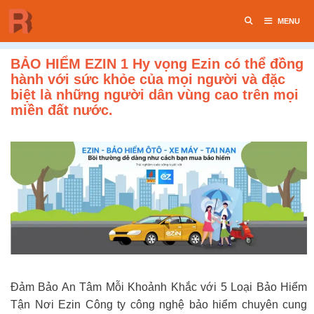
Chuyển
MENU
đến
nội
dung
BẢO HIỂM EZIN 1 Hy vọng Ezin có thể đồng
hành với sức khỏe của mọi người và đặc
biệt là những người dân vùng cao trên mọi
miền đất nước.
Đảm Bảo An Tâm Mỗi Khoảnh Khắc với 5 Loại Bảo Hiểm
Tận Nơi Ezin Công ty công nghệ bảo hiểm chuyên cung