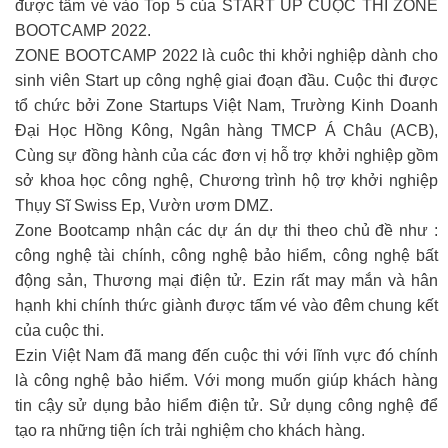
được tấm vé vào Top 5 của START UP CUỘC THI ZONE
BOOTCAMP 2022.
ZONE BOOTCAMP 2022 là cuôc thi khởi nghiệp dành cho
sinh viên Start up công nghệ giai đoạn đầu. Cuộc thi được
tổ chức bởi Zone Startups Việt Nam, Trường Kinh Doanh
Đại Học Hồng Kông, Ngân hàng TMCP Á Châu (ACB),
Cùng sự đồng hành của các đơn vị hỗ trợ khởi nghiệp gồm
sở khoa học công nghệ, Chương trình hộ trợ khởi nghiệp
Thụy Sĩ Swiss Ep, Vườn ươm DMZ.
Zone Bootcamp nhận các dự án dự thi theo chủ đề như :
công nghệ tài chính, công nghệ bảo hiểm, công nghệ bất
động sản, Thương mại điện tử. Ezin rất may mắn và hân
hạnh khi chính thức giành được tấm vé vào đêm chung kết
của cuộc thi.
Ezin Việt Nam đã mang đến cuộc thi với lĩnh vực đó chính
là công nghệ bảo hiểm. Với mong muốn giúp khách hàng
tin cậy sử dụng bảo hiểm điện tử. Sử dụng công nghệ để
tạo ra những tiện ích trải nghiệm cho khách hàng.