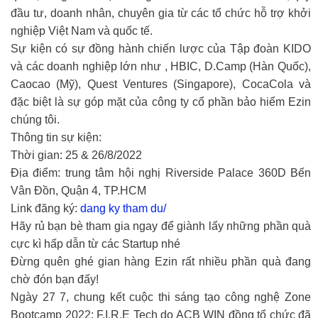
đầu tư, doanh nhân, chuyên gia từ các tổ chức hỗ trợ khởi
nghiệp Việt Nam và quốc tế.
Sự kiện có sự đồng hành chiến lược của Tập đoàn KIDO
và các doanh nghiệp lớn như , HBIC, D.Camp (Hàn Quốc),
Caocao (Mỹ), Quest Ventures (Singapore), CocaCola và
đặc biệt là sự góp mặt của công ty cổ phần bảo hiểm Ezin
chúng tôi.
Thông tin sự kiện:
Thời gian: 25 & 26/8/2022
Địa điểm: trung tâm hội nghị Riverside Palace 360D Bến
Vân Đồn, Quận 4, TP.HCM
Link đăng ký:
dang ky tham du/
Hãy rủ bạn bè tham gia ngay để giành lấy những phần quà
cực kì hấp dẫn từ các Startup nhé
Đừng quên ghé gian hàng Ezin rất nhiều phần quà đang
chờ đón bạn đấy!
Ngày 27 7, chung kết cuộc thi sáng tạo công nghệ Zone
Bootcamp 2022: F.I.R.E Tech do ACB WIN đồng tổ chức đã