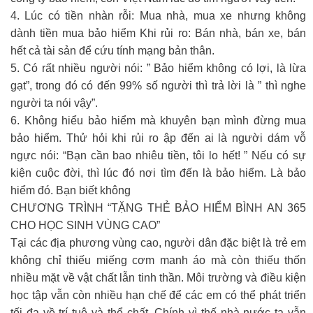
4. Lúc có tiền nhàn rỗi: Mua nhà, mua xe nhưng không
dành tiền mua bảo hiểm Khi rủi ro: Bán nhà, bán xe, bán
hết cả tài sản để cứu tính mạng bản thân.
5. Có rất nhiều người nói: ” Bảo hiểm không có lợi, là lừa
gạt”, trong đó có đến 99% số người thì trả lời là ” thì nghe
người ta nói vậy”.
6. Không hiểu bảo hiểm mà khuyên bạn mình đừng mua
bảo hiểm. Thử hỏi khi rủi ro ập đến ai là người dám vỗ
ngực nói: “Bạn cần bao nhiêu tiền, tôi lo hết! ” Nếu có sự
kiện cuộc đời, thì lúc đó nơi tìm đến là bảo hiểm. Là bảo
hiểm đó. Bạn biết không
CHƯƠNG TRÌNH “TẶNG THẺ BẢO HIỂM BÌNH AN 365
CHO HỌC SINH VÙNG CAO”
Tại các địa phương vùng cao, người dân đặc biệt là trẻ em
không chỉ thiếu miếng cơm manh áo mà còn thiếu thốn
nhiều mặt về vật chất lẫn tinh thần. Môi trường và điều kiện
học tập vẫn còn nhiều hạn chế để các em có thể phát triển
tối đa về trí tuệ và thể chất. Chính vì thế nhà nước ta vẫn