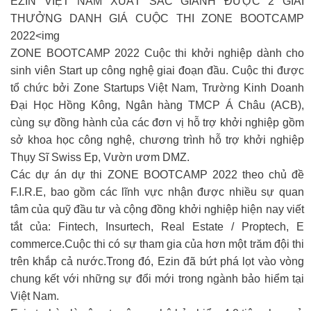
EZIN VIỆT NAM XUẤT SẮC GIÀNH ĐƯỢC 2 GIẢI
THƯỞNG DANH GIÁ CUỘC THI ZONE BOOTCAMP
2022<img
ZONE BOOTCAMP 2022 Cuộc thi khởi nghiệp dành cho
sinh viên Start up công nghệ giai đoạn đầu. Cuộc thi được
tổ chức bởi Zone Startups Việt Nam, Trường Kinh Doanh
Đại Học Hồng Kông, Ngân hàng TMCP Á Châu (ACB),
cùng sự đồng hành của các đơn vị hỗ trợ khởi nghiệp gồm
sở khoa học công nghệ, chương trình hỗ trợ khởi nghiệp
Thụy Sĩ Swiss Ep, Vườn ươm DMZ.
Các dự án dự thi ZONE BOOTCAMP 2022 theo chủ đề
F.I.R.E, bao gồm các lĩnh vực nhận được nhiều sự quan
tâm của quỹ đầu tư và cộng đồng khởi nghiệp hiện nay viết
tắt của: Fintech, Insurtech, Real Estate / Proptech, E
commerce.Cuộc thi có sự tham gia của hơn một trăm đội thi
trên khắp cả nước.Trong đó, Ezin đã bứt phá lọt vào vòng
chung kết với những sự đổi mới trong ngành bảo hiểm tại
Việt Nam.