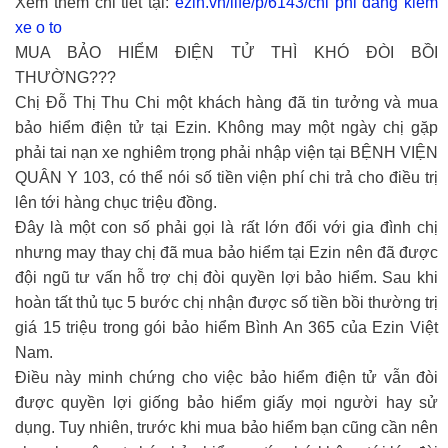
Xem thêm chi tiết tại:
ezin.vn/life/p/6143/chi phi dang kiem
xe o to
MUA BẢO HIỂM ĐIỆN TỬ THÌ KHÓ ĐÒI BỒI
THƯỜNG???
Chị Đỗ Thị Thu Chi một khách hàng đã tin tưởng và mua
bảo hiểm điện tử tại Ezin. Không may một ngày chị gặp
phải tai nạn xe nghiêm trọng phải nhập viện tại BỆNH VIỆN
QUÂN Y 103, có thể nói số tiền viện phí chi trả cho điều trị
lên tới hàng chục triệu đồng.
Đây là một con số phải gọi là rất lớn đối với gia đình chị
nhưng may thay chị đã mua bảo hiểm tại Ezin nên đã được
đội ngũ tư vấn hỗ trợ chị đòi quyền lợi bảo hiểm. Sau khi
hoàn tất thủ tục 5 bước chị nhận được số tiền bồi thường trị
giá 15 triệu trong gói bảo hiểm Bình An 365 của Ezin Việt
Nam.
Điều này minh chứng cho việc bảo hiểm điện tử vẫn đòi
được quyền lợi giống bảo hiểm giấy mọi người hay sử
dụng. Tuy nhiên, trước khi mua bảo hiểm bạn cũng cần nên