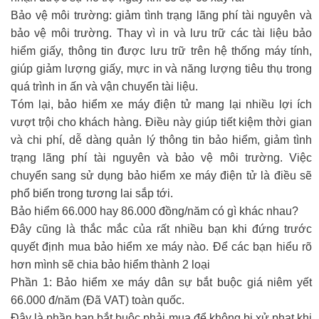
Bảo vệ môi trường: giảm tình trạng lãng phí tài nguyên và
bảo vệ môi trường. Thay vì in và lưu trữ các tài liệu bảo
hiểm giấy, thông tin được lưu trữ trên hệ thống máy tính,
giúp giảm lượng giấy, mực in và năng lượng tiêu thụ trong
quá trình in ấn và vận chuyển tài liệu.
Tóm lại, bảo hiểm xe máy điện tử mang lại nhiều lợi ích
vượt trội cho khách hàng. Điều này giúp tiết kiệm thời gian
và chi phí, dễ dàng quản lý thông tin bảo hiểm, giảm tình
trạng lãng phí tài nguyên và bảo vệ môi trường. Việc
chuyển sang sử dụng bảo hiểm xe máy điện tử là điều sẽ
phổ biến trong tương lai sắp tới.
Bảo hiểm 66.000 hay 86.000 đồng/năm có gì khác nhau?
Đây cũng là thắc mắc của rất nhiều bạn khi đứng trước
quyết định mua bảo hiểm xe máy nào. Để các bạn hiểu rõ
hơn mình sẽ chia bảo hiểm thành 2 loại
Phần 1: Bảo hiểm xe máy dân sự bắt buộc giá niêm yết
66.000 đ/năm (Đã VAT) toàn quốc.
Đây là phần bạn bắt buộc phải mua để không bị xử phạt khi