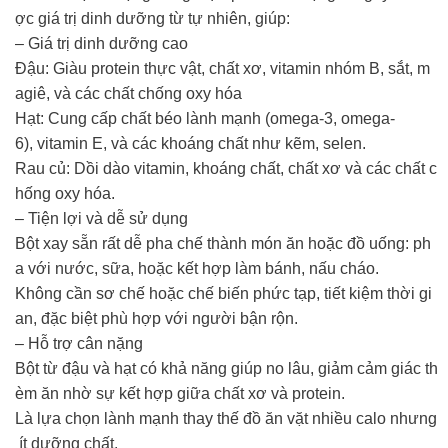
ợc giá trị dinh dưỡng từ tự nhiên, giúp:
– Giá trị dinh dưỡng cao
Đậu: Giàu protein thực vật, chất xơ, vitamin nhóm B, sắt, m
agiê, và các chất chống oxy hóa
Hạt: Cung cấp chất béo lành mạnh (omega-3, omega-
6), vitamin E, và các khoáng chất như kẽm, selen.
Rau củ: Dồi dào vitamin, khoáng chất, chất xơ và các chất c
hống oxy hóa.
– Tiện lợi và dễ sử dụng
Bột xay sẵn rất dễ pha chế thành món ăn hoặc đồ uống: ph
a với nước, sữa, hoặc kết hợp làm bánh, nấu cháo.
Không cần sơ chế hoặc chế biến phức tạp, tiết kiệm thời gi
an, đặc biệt phù hợp với người bận rộn.
– Hỗ trợ cân nặng
Bột từ đậu và hạt có khả năng giúp no lâu, giảm cảm giác th
èm ăn nhờ sự kết hợp giữa chất xơ và protein.
Là lựa chọn lành mạnh thay thế đồ ăn vặt nhiều calo nhưng
ít dưỡng chất.