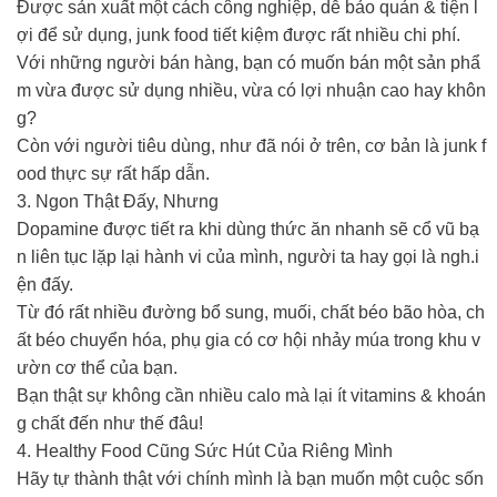
Được sản xuất một cách công nghiệp, dễ bảo quản & tiện l
ợi để sử dụng, junk food tiết kiệm được rất nhiều chi phí.
Với những người bán hàng, bạn có muốn bán một sản phẩ
m vừa được sử dụng nhiều, vừa có lợi nhuận cao hay khôn
g?
Còn với người tiêu dùng, như đã nói ở trên, cơ bản là junk f
ood thực sự rất hấp dẫn.
3. Ngon Thật Đấy, Nhưng
Dopamine được tiết ra khi dùng thức ăn nhanh sẽ cổ vũ bạ
n liên tục lặp lại hành vi của mình, người ta hay gọi là ngh.i
ện đấy.
Từ đó rất nhiều đường bổ sung, muối, chất béo bão hòa, ch
ất béo chuyển hóa, phụ gia có cơ hội nhảy múa trong khu v
ườn cơ thể của bạn.
Bạn thật sự không cần nhiều calo mà lại ít vitamins & khoán
g chất đến như thế đâu!
4. Healthy Food Cũng Sức Hút Của Riêng Mình
Hãy tự thành thật với chính mình là bạn muốn một cuộc sốn