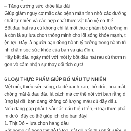
– Tăng cường sức khỏe lâu dài
Giúp giảm nguy cơ mắc các bệnh mãn tính nhờ các dưỡng
chất tự nhiên và các hợp chất thực vật bảo vệ cơ thể.
Bột đậu hạt rau củ không chỉ là một thực phẩm bổ dưỡng m
à còn là sự lựa chọn thông minh cho lối sống khỏe mạnh, ti
ện lợi. Đây là người bạn đồng hành lý tưởng trong hành trì
nh chăm sóc sức khỏe của bạn và gia đình.
Hãy bắt đầu ngày mới với một ly bột đậu hạt rau củ thơm n
gon và cảm nhận sự thay đổi tích cực!
6 LOẠI THỰC PHẨM GIÚP BỔ MÁU TỰ NHIÊN
Mệt mỏi, thiếu sức sống, da dẻ xanh xao, thở dốc, hoa mắt,
chóng mặt & đau đầu là cách mà cơ thể nói với bạn rằng d
ừng lại đã! bạn đang không có lượng máu đủ đầy đâu.
Nếu đang gặp phải 1 vài các dấu hiệu trên, 6 loại thực phẩ
m dưới đây có thể giúp ích cho bạn đấy!
1. Thịt Đỏ – lựa chọn hàng đầu
Sắt heme có trong thịt đỏ là loại sắt dễ hấp thu nhất. Điều n