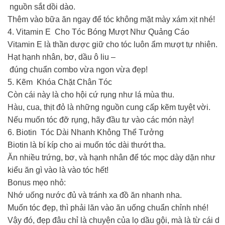
nguồn sắt dồi dào.
Thêm vào bữa ăn ngay để tóc không mặt mày xám xịt nhé!
4. Vitamin E Cho Tóc Bóng Mượt Như Quảng Cáo
Vitamin E là thần dược giữ cho tóc luôn ẩm mượt tự nhiên.
Hạt hạnh nhân, bơ, dầu ô liu –
đúng chuẩn combo vừa ngon vừa đẹp!
5. Kẽm Khóa Chặt Chân Tóc
Còn cái này là cho hội cứ rụng như lá mùa thu.
Hàu, cua, thịt đỏ là những nguồn cung cấp kẽm tuyệt vời.
Nếu muốn tóc đỡ rụng, hãy đầu tư vào các món này!
6. Biotin Tóc Dài Nhanh Không Thể Tưởng
Biotin là bí kíp cho ai muốn tóc dài thướt tha.
Ăn nhiều trứng, bơ, và hạnh nhân để tóc mọc dày dặn như
kiểu ăn gì vào là vào tóc hết!
Bonus mẹo nhỏ:
Nhớ uống nước đủ và tránh xa đồ ăn nhanh nha.
Muốn tóc đẹp, thì phải lăn vào ăn uống chuẩn chỉnh nhé!
Vậy đó, đẹp đâu chỉ là chuyện của lọ dầu gội, mà là từ cái d