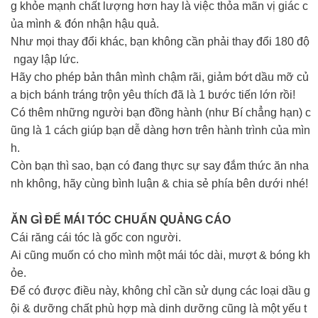
g khỏe mạnh chất lượng hơn hay là việc thỏa mãn vị giác c
ủa mình & đón nhận hậu quả.
Như mọi thay đổi khác, bạn không cần phải thay đổi 180 độ
ngay lập lức.
Hãy cho phép bản thân mình chậm rãi, giảm bớt dầu mỡ củ
a bịch bánh tráng trộn yêu thích đã là 1 bước tiến lớn rồi!
Có thêm những người bạn đồng hành (như Bí chẳng hạn) c
ũng là 1 cách giúp bạn dễ dàng hơn trên hành trình của mìn
h.
Còn bạn thì sao, bạn có đang thực sự say đắm thức ăn nha
nh không, hãy cùng bình luận & chia sẻ phía bên dưới nhé!
ĂN GÌ ĐỂ MÁI TÓC CHUẨN QUẢNG CÁO
Cái răng cái tóc là gốc con người.
Ai cũng muốn có cho mình một mái tóc dài, mượt & bóng kh
ỏe.
Để có được điều này, không chỉ cần sử dụng các loại dầu g
ội & dưỡng chất phù hợp mà dinh dưỡng cũng là một yếu t