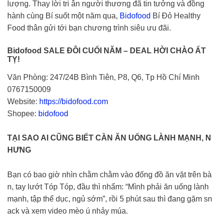
lượng. Thay lời tri ân người thương đã tin tưởng và đồng
hành cùng Bí suốt một năm qua,
Bidofood
Bí Đỏ Healthy
Food thân gửi tới bạn chương trình siêu ưu đãi. ️
Bidofood SALE ĐÔI CUỐI NĂM – DEAL HỜI CHÀO ẤT
TỴ!
Văn Phòng: 247/24B Bình Tiên, P8, Q6, Tp Hồ Chí Minh
0767150009
Website:
https://bidofood.com
Shopee:
bidofood
TẠI SAO AI CŨNG BIẾT CẦN ĂN UỐNG LÀNH MẠNH, N
HƯNG
Bạn có bao giờ nhìn chằm chằm vào đống đồ ăn vặt trên bà
n, tay lướt Tóp Tóp, đầu thì nhẩm: “Mình phải ăn uống lành
mạnh, tập thể dục, ngủ sớm”, rồi 5 phút sau thì đang gặm sn
ack và xem video mèo ú nhảy múa.