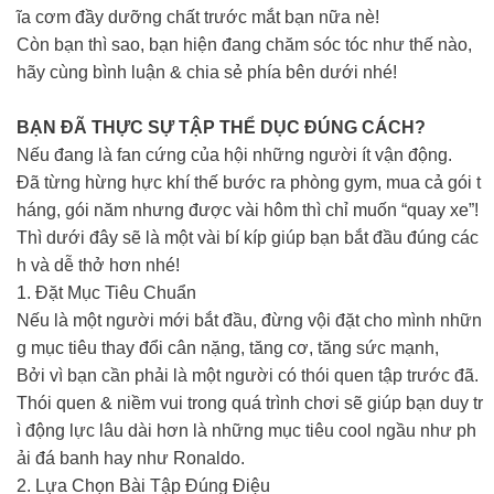
ĩa cơm đầy dưỡng chất trước mắt bạn nữa nè!
Còn bạn thì sao, bạn hiện đang chăm sóc tóc như thế nào,
hãy cùng bình luận & chia sẻ phía bên dưới nhé!
BẠN ĐÃ THỰC SỰ TẬP THỂ DỤC ĐÚNG CÁCH?
Nếu đang là fan cứng của hội những người ít vận động.
Đã từng hừng hực khí thế bước ra phòng gym, mua cả gói t
háng, gói năm nhưng được vài hôm thì chỉ muốn “quay xe”!
Thì dưới đây sẽ là một vài bí kíp giúp bạn bắt đầu đúng các
h và dễ thở hơn nhé!
1. Đặt Mục Tiêu Chuẩn
Nếu là một người mới bắt đầu, đừng vội đặt cho mình nhữn
g mục tiêu thay đổi cân nặng, tăng cơ, tăng sức mạnh,
Bởi vì bạn cần phải là một người có thói quen tập trước đã.
Thói quen & niềm vui trong quá trình chơi sẽ giúp bạn duy tr
ì động lực lâu dài hơn là những mục tiêu cool ngầu như ph
ải đá banh hay như Ronaldo.
2. Lựa Chọn Bài Tập Đúng Điệu