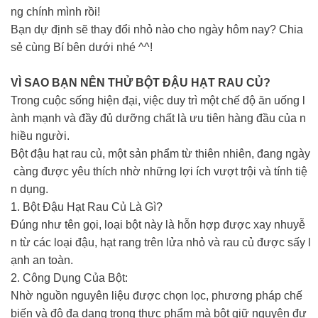
ng chính mình rồi!
Bạn dự định sẽ thay đổi nhỏ nào cho ngày hôm nay? Chia
sẻ cùng Bí bên dưới nhé ^^!
VÌ SAO BẠN NÊN THỬ BỘT ĐẬU HẠT RAU CỦ?
Trong cuộc sống hiện đại, việc duy trì một chế độ ăn uống l
ành mạnh và đầy đủ dưỡng chất là ưu tiên hàng đầu của n
hiều người.
Bột đậu hạt rau củ, một sản phẩm từ thiên nhiên, đang ngày
càng được yêu thích nhờ những lợi ích vượt trội và tính tiệ
n dụng.
1. Bột Đậu Hạt Rau Củ Là Gì?
Đúng như tên gọi, loại bột này là hỗn hợp được xay nhuyễ
n từ các loại đậu, hạt rang trên lửa nhỏ và rau củ được sấy l
ạnh an toàn.
2. Công Dụng Của Bột:
Nhờ nguồn nguyên liệu được chọn lọc, phương pháp chế
biến và độ đa dạng trong thực phẩm mà bột giữ nguyên đư