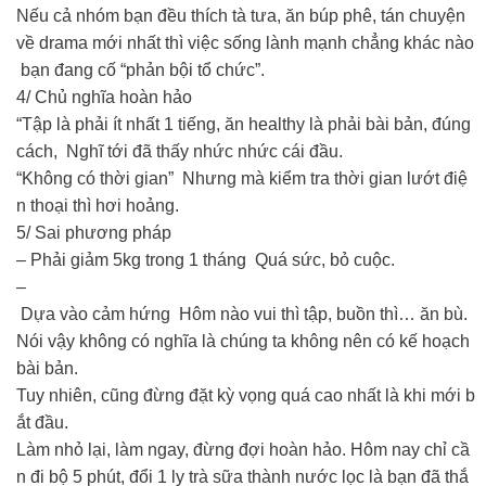
Nếu cả nhóm bạn đều thích tà tưa, ăn búp phê, tán chuyện
về drama mới nhất thì việc sống lành mạnh chẳng khác nào
bạn đang cố “phản bội tổ chức”.
4/ Chủ nghĩa hoàn hảo
“Tập là phải ít nhất 1 tiếng, ăn healthy là phải bài bản, đúng
cách, Nghĩ tới đã thấy nhức nhức cái đầu.
“Không có thời gian” Nhưng mà kiểm tra thời gian lướt điệ
n thoại thì hơi hoảng.
5/ Sai phương pháp
– Phải giảm 5kg trong 1 tháng Quá sức, bỏ cuộc.
–
Dựa vào cảm hứng Hôm nào vui thì tập, buồn thì… ăn bù.
Nói vậy không có nghĩa là chúng ta không nên có kế hoạch
bài bản.
Tuy nhiên, cũng đừng đặt kỳ vọng quá cao nhất là khi mới b
ắt đầu.
Làm nhỏ lại, làm ngay, đừng đợi hoàn hảo. Hôm nay chỉ cầ
n đi bộ 5 phút, đổi 1 ly trà sữa thành nước lọc là bạn đã thắ