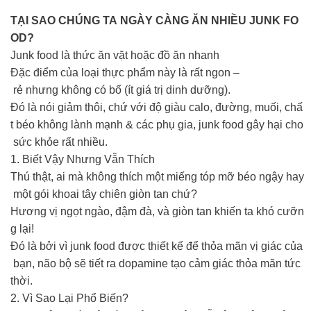
TẠI SAO CHÚNG TA NGÀY CÀNG ĂN NHIỀU JUNK FO
OD?
Junk food là thức ăn vặt hoặc đồ ăn nhanh
Đặc điểm của loại thực phẩm này là rất ngon –
rẻ nhưng không có bổ (ít giá trị dinh dưỡng).
Đó là nói giảm thôi, chứ với độ giàu calo, đường, muối, chấ
t béo không lành mạnh & các phụ gia, junk food gây hại cho
sức khỏe rất nhiều.
1. Biết Vậy Nhưng Vẫn Thích
Thú thật, ai mà không thích một miếng tóp mỡ béo ngậy hay
một gói khoai tây chiên giòn tan chứ?
Hương vị ngọt ngào, đậm đà, và giòn tan khiến ta khó cưỡn
g lại!
Đó là bởi vì junk food được thiết kế để thỏa mãn vị giác của
bạn, não bộ sẽ tiết ra dopamine tạo cảm giác thỏa mãn tức
thời.
2. Vì Sao Lại Phổ Biến?