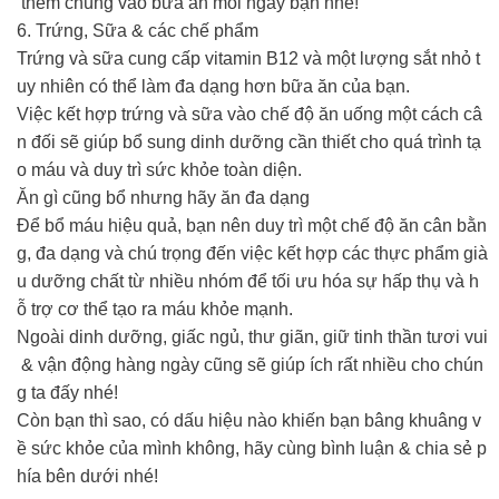
thêm chúng vào bữa ăn mỗi ngày bạn nhé!
6. Trứng, Sữa & các chế phẩm
Trứng và sữa cung cấp vitamin B12 và một lượng sắt nhỏ t
uy nhiên có thể làm đa dạng hơn bữa ăn của bạn.
Việc kết hợp trứng và sữa vào chế độ ăn uống một cách câ
n đối sẽ giúp bổ sung dinh dưỡng cần thiết cho quá trình tạ
o máu và duy trì sức khỏe toàn diện.
Ăn gì cũng bổ nhưng hãy ăn đa dạng
Để bổ máu hiệu quả, bạn nên duy trì một chế độ ăn cân bằn
g, đa dạng và chú trọng đến việc kết hợp các thực phẩm già
u dưỡng chất từ nhiều nhóm để tối ưu hóa sự hấp thụ và h
ỗ trợ cơ thể tạo ra máu khỏe mạnh.
Ngoài dinh dưỡng, giấc ngủ, thư giãn, giữ tinh thần tươi vui
& vận động hàng ngày cũng sẽ giúp ích rất nhiều cho chún
g ta đấy nhé!
Còn bạn thì sao, có dấu hiệu nào khiến bạn bâng khuâng v
ề sức khỏe của mình không, hãy cùng bình luận & chia sẻ p
hía bên dưới nhé!