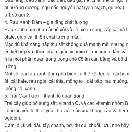
Đậu lăng, đậu xanh, đậu đen, đậu gà, hạt chia, hạt bí ngô, h
ạt hướng dương, ngũ cốc nguyên hạt (yến mạch, quinoa), l
à 1 số gợi ý.
4. Rau Xanh Đậm – gia tăng chất lượng
Rau xanh đậm như cải bó xôi và cải xoăn cung cấp sắt và f
olate, giúp cải thiện chất lượng máu.
Mặc dù khả năng hấp thụ sắt không quá mạnh mẽ, nhưng n
ếu kết hợp với thực phẩm giàu vitamin C, rau xanh đậm vẫ
n là một phần quan trọng trong chế độ ăn cân bằng và bổ d
ưỡng.
Một số loại rau xanh đậm phổ biến có thể kể đến là: cải bó x
ôi, cải kale, rau ngót, cải thìa, mồng tơi, cải bắp, rau muống,
bông cải xanh,..
5. Trái Cây Tươi – thành tố quan trọng
Trái cây giúp bổ sung sắt, vitamin C, và các vitamin nhóm B
, những yếu tố thiết yếu cho việc sản xuất hồng cầu và hem
oglobin.
Cam, ổi, kiwi, dâu tây, chanh, bơ, đu đủ, chuối, lựu, nho hãy