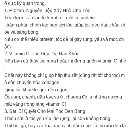
ố cực kỳ quan trọng.
1. Protein Nguyên Liệu Xây Nhà Cho Tóc
Tóc được cấu tạo từ keratin – một lại protein –
thành phần chính tạo nên sợi tóc, giúp tóc dẻo dai, chắc kh
ỏe và sáng bóng.
Nếu cơ thể thiếu protein, tóc dễ bị gãy rụng, yếu và mọc ch
ậm.
2. Vitamin C Tóc Đẹp, Da Đầu Khỏe
Nếu bạn cứ thấy tóc rụng hoài, thì đừng quên vitamin C nhé
!
Chất này không chỉ giúp hấp thụ sắt (cũng rất tốt cho tóc) m
à còn chuyển hóa collagen –
giúp tóc khỏe từ gốc đến ngọn.
Ổi, cam, chanh, dâu tây, và ớt chuông đỏ là những gương
mặt vàng trong làng vitamin C!
3. Sắt Bí Quyết Cho Mái Tóc Đen Bóng
Thiếu sắt là tóc yếu xìu, dễ rụng, lại còn không bóng.
Thịt bò, gà, hay các loại rau xanh đậm như cải bó xôi đều là