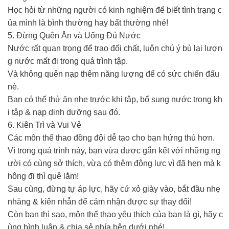
Học hỏi từ những người có kinh nghiệm để biết tình trạng c
ủa mình là bình thường hay bất thường nhé!
5. Đừng Quên Ăn và Uống Đủ Nước
Nước rất quan trọng để trao đổi chất, luôn chú ý bù lại lượn
g nước mất đi trong quá trình tập.
Và không quên nạp thêm năng lượng để có sức chiến đấu
nè.
Bạn có thể thử ăn nhẹ trước khi tập, bổ sung nước trong kh
i tập & nạp dinh dưỡng sau đó.
6. Kiên Trì và Vui Vẻ
Các môn thể thao đồng đội dễ tạo cho bạn hứng thú hơn.
Vì trong quá trình này, bạn vừa được gắn kết với những ng
ười có cùng sở thích, vừa có thêm động lực vì đã hẹn mà k
hông đi thì quê lắm!
Sau cùng, đừng tự áp lực, hãy cứ xỏ giày vào, bắt đầu nhẹ
nhàng & kiên nhẫn để cảm nhận được sự thay đổi!
Còn bạn thì sao, môn thể thao yêu thích của bạn là gì, hãy c
ùng bình luận & chia sẻ phía bên dưới nhé!