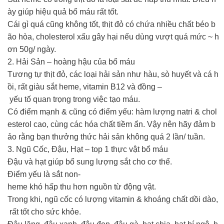
ày giúp hiệu quả bổ máu rất tốt.
Cái gì quá cũng không tốt, thịt đỏ có chứa nhiều chất béo b
ão hòa, cholesterol xấu gây hại nếu dùng vượt quá mức ~ h
ơn 50g/ ngày.
2. Hải Sản – hoàng hậu của bổ máu
Tương tự thịt đỏ, các loại hải sản như hàu, sò huyết và cá h
ồi, rất giàu sắt heme, vitamin B12 và đồng –
yếu tố quan trọng trong việc tạo máu.
Có điểm mạnh & cũng có điểm yếu: hàm lượng natri & chol
esterol cao, cùng các hóa chất tiềm ẩn. Vậy nên hãy đảm b
ảo rằng bạn thưởng thức hải sản không quá 2 lần/ tuần.
3. Ngũ Cốc, Đậu, Hạt – top 1 thực vật bổ máu
Đậu và hạt giúp bổ sung lượng sắt cho cơ thể.
Điểm yếu là sắt non-
heme khó hấp thu hơn nguồn từ động vật.
Trong khi, ngũ cốc có lượng vitamin & khoáng chất dồi dào,
rất tốt cho sức khỏe.