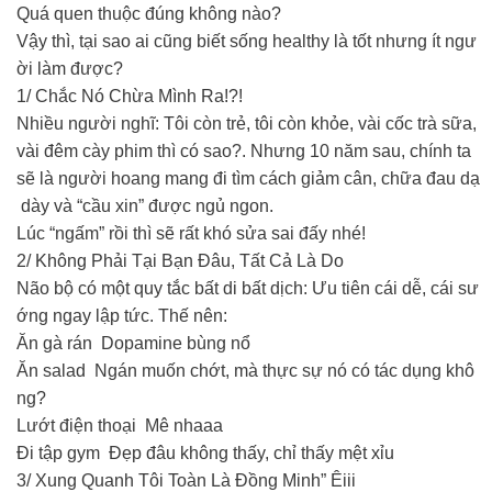
Quá quen thuộc đúng không nào?
Vậy thì, tại sao ai cũng biết sống healthy là tốt nhưng ít ngư
ời làm được?
1/ Chắc Nó Chừa Mình Ra!?!
Nhiều người nghĩ: Tôi còn trẻ, tôi còn khỏe, vài cốc trà sữa,
vài đêm cày phim thì có sao?. Nhưng 10 năm sau, chính ta
sẽ là người hoang mang đi tìm cách giảm cân, chữa đau dạ
dày và “cầu xin” được ngủ ngon.
Lúc “ngấm” rồi thì sẽ rất khó sửa sai đấy nhé!
2/ Không Phải Tại Bạn Đâu, Tất Cả Là Do
Não bộ có một quy tắc bất di bất dịch: Ưu tiên cái dễ, cái sư
ớng ngay lập tức. Thế nên:
Ăn gà rán Dopamine bùng nổ
Ăn salad Ngán muốn chớt, mà thực sự nó có tác dụng khô
ng?
Lướt điện thoại Mê nhaaa
Đi tập gym Đẹp đâu không thấy, chỉ thấy mệt xỉu
3/ Xung Quanh Tôi Toàn Là Đồng Minh” Êiii