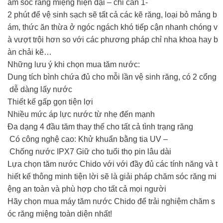
ăm sóc răng miệng hiện đại – chỉ cần 1-
2 phút để vệ sinh sạch sẽ tất cả các kẽ răng, loại bỏ mảng b
ám, thức ăn thừa ở ngóc ngách khó tiếp cận nhanh chóng v
à vượt trội hơn so với các phương pháp chỉ nha khoa hay b
àn chải kẽ…
Những lưu ý khi chọn mua tăm nước:
Dung tích bình chứa đủ cho mỗi lần vệ sinh răng, có 2 cổng
dễ dàng lấy nước
Thiết kế gấp gọn tiện lợi
Nhiều mức áp lực nước từ nhẹ đến mạnh
Đa dạng 4 đầu tăm thay thế cho tất cả tình trạng răng
Có công nghệ cao: Khử khuẩn bằng tia UV –
Chống nước IPX7 Giữ cho tuổi thọ pin lâu dài
Lựa chọn tăm nước Chido với với đầy đủ các tính năng và t
hiết kế thông minh tiện lời sẽ là giải pháp chăm sóc răng mi
ệng an toàn và phù hợp cho tất cả mọi người
Hãy chọn mua máy tăm nước Chido để trải nghiệm chăm s
óc răng miệng toàn diện nhất!