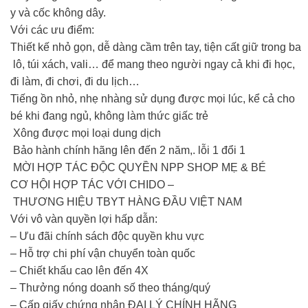
y và cốc không dây.
Với các ưu điểm:
Thiết kế nhỏ gọn, dễ dàng cầm trên tay, tiện cất giữ trong ba
lô, túi xách, vali… để mang theo người ngay cả khi đi học,
đi làm, đi chơi, đi du lịch…
Tiếng ồn nhỏ, nhẹ nhàng sử dụng được mọi lúc, kể cả cho
bé khi đang ngủ, không làm thức giấc trẻ
Xông được mọi loại dung dịch
Bảo hành chính hãng lên đến 2 năm,. lỗi 1 đổi 1
MỜI HỢP TÁC ĐỘC QUYỀN NPP SHOP MẸ & BÉ
CƠ HỘI HỢP TÁC VỚI CHIDO –
THƯƠNG HIỆU TBYT HÀNG ĐẦU VIỆT NAM
Với vô vàn quyền lợi hấp dẫn:
– Ưu đãi chính sách độc quyền khu vực
– Hỗ trợ chi phí vận chuyển toàn quốc
– Chiết khấu cao lên đến 4X
– Thưởng nóng doanh số theo tháng/quý
– Cấp giấy chứng nhận ĐẠI LÝ CHÍNH HÃNG