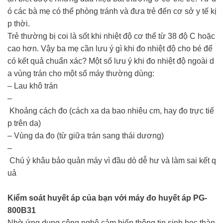
ó các bà mẹ có thể phòng tránh và đưa trẻ đến cơ sở y tế kị
p thời.
Trẻ thường bị coi là sốt khi nhiệt độ cơ thể từ 38 độ C hoặc
cao hơn. Vậy ba mẹ cần lưu ý gì khi đo nhiệt độ cho bé để
có kết quả chuẩn xác? Một số lưu ý khi đo nhiệt độ ngoài d
a vùng trán cho một số máy thường dùng:
– Lau khô trán
–
Khoảng cách đo (cách xa da bao nhiêu cm, hay đo trực tiế
p trên da)
– Vùng da đo (từ giữa trán sang thái dương)
–
Chú ý khâu bảo quản máy vì đầu dò dễ hư và làm sai kết q
uả
Kiểm soát huyết áp của bạn với máy đo huyết áp PG-
800B31
Nhờ ứng dụng công nghệ cảm biến thông tin sinh học thàn