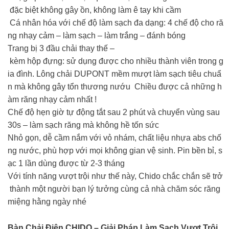
đặc biệt không gây ồn, không làm ê tay khi cầm
Cá nhân hóa với chế độ làm sạch đa dạng: 4 chế độ cho ră
ng nhạy cảm – làm sạch – làm trắng – đánh bóng
Trang bị 3 đầu chải thay thế –
kèm hộp đựng: sử dụng được cho nhiều thành viên trong g
ia đình. Lông chải DUPONT mềm mượt làm sạch tiêu chuẩ
n mà không gây tổn thương nướu Chiều được cả những h
àm răng nhạy cảm nhất !
Chế độ hẹn giờ tự động tắt sau 2 phút và chuyển vùng sau
30s – làm sạch răng mà không hề tốn sức
Nhỏ gọn, dễ cầm nắm với vỏ nhám, chất liệu nhựa abs chố
ng nước, phù hợp với mọi không gian vệ sinh. Pin bền bỉ, s
ạc 1 lần dùng được từ 2-3 tháng
Với tính năng vượt trội như thế này, Chido chắc chắn sẽ trở
thành một người bạn lý tưởng cùng cả nhà chăm sóc răng
miệng hằng ngày nhé
Bàn Chải Điện CHIDO – Giải Pháp Làm Sạch Vượt Trội