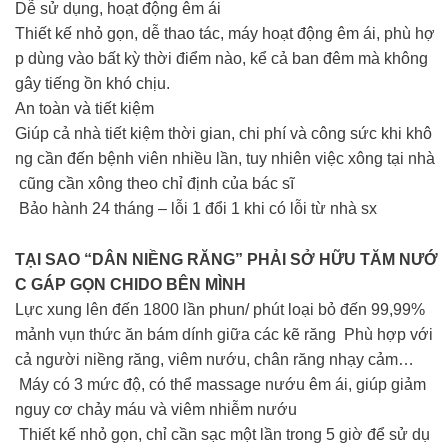
Dễ sử dụng, hoạt động êm ái
Thiết kế nhỏ gọn, dễ thao tác, máy hoạt động êm ái, phù hợ
p dùng vào bất kỳ thời điểm nào, kể cả ban đêm mà không
gây tiếng ồn khó chịu.
An toàn và tiết kiệm
Giúp cả nhà tiết kiệm thời gian, chi phí và công sức khi khô
ng cần đến bệnh viên nhiều lần, tuy nhiên việc xông tại nhà
cũng cần xông theo chỉ định của bác sĩ
Bảo hành 24 tháng – lỗi 1 đổi 1 khi có lỗi từ nhà sx
TẠI SAO “DÂN NIỀNG RĂNG” PHẢI SỞ HỮU TĂM NƯỚ
C GÁP GỌN CHIDO BÊN MÌNH
Lực xung lên đến 1800 lần phun/ phút loại bỏ đến 99,99%
mảnh vụn thức ăn bám dính giữa các kẽ răng Phù hợp với
cả người niềng răng, viêm nướu, chân răng nhạy cảm…
Máy có 3 mức độ, có thể massage nướu êm ái, giúp giảm
nguy cơ chảy máu và viêm nhiễm nướu
Thiết kế nhỏ gọn, chỉ cần sạc một lần trong 5 giờ để sử dụ