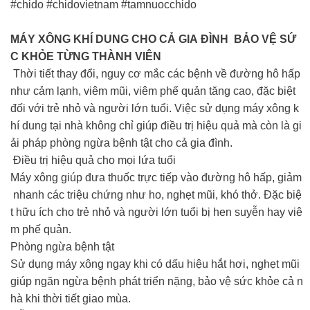
#chido #chidovietnam #tamnuocchido
MÁY XÔNG KHÍ DUNG CHO CẢ GIA ĐÌNH BẢO VỆ SỨ
C KHỎE TỪNG THÀNH VIÊN
Thời tiết thay đổi, nguy cơ mắc các bệnh về đường hô hấp
như cảm lạnh, viêm mũi, viêm phế quản tăng cao, đặc biệt
đối với trẻ nhỏ và người lớn tuổi. Việc sử dụng máy xông k
hí dung tại nhà không chỉ giúp điều trị hiệu quả mà còn là gi
ải pháp phòng ngừa bệnh tật cho cả gia đình.
Điều trị hiệu quả cho mọi lứa tuổi
Máy xông giúp đưa thuốc trực tiếp vào đường hô hấp, giảm
nhanh các triệu chứng như ho, nghẹt mũi, khó thở. Đặc biệ
t hữu ích cho trẻ nhỏ và người lớn tuổi bị hen suyễn hay viê
m phế quản.
Phòng ngừa bệnh tật
Sử dụng máy xông ngay khi có dấu hiệu hắt hơi, nghẹt mũi
giúp ngăn ngừa bệnh phát triển nặng, bảo vệ sức khỏe cả n
hà khi thời tiết giao mùa.