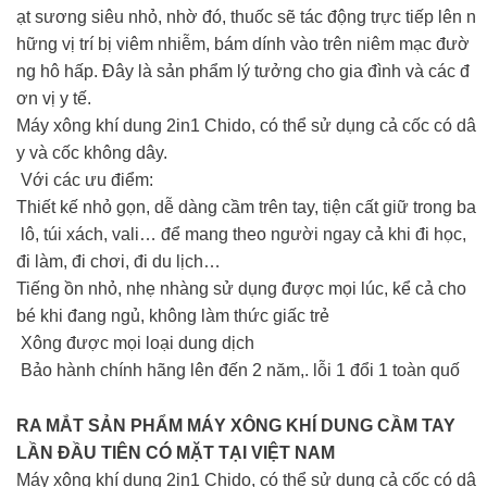
ạt sương siêu nhỏ, nhờ đó, thuốc sẽ tác động trực tiếp lên n
hững vị trí bị viêm nhiễm, bám dính vào trên niêm mạc đườ
ng hô hấp. Đây là sản phẩm lý tưởng cho gia đình và các đ
ơn vị y tế.
Máy xông khí dung 2in1 Chido, có thể sử dụng cả cốc có dâ
y và cốc không dây.
Với các ưu điểm:
Thiết kế nhỏ gọn, dễ dàng cầm trên tay, tiện cất giữ trong ba
lô, túi xách, vali… để mang theo người ngay cả khi đi học,
đi làm, đi chơi, đi du lịch…
Tiếng ồn nhỏ, nhẹ nhàng sử dụng được mọi lúc, kể cả cho
bé khi đang ngủ, không làm thức giấc trẻ
Xông được mọi loại dung dịch
Bảo hành chính hãng lên đến 2 năm,. lỗi 1 đổi 1 toàn quố
RA MẮT SẢN PHẨM MÁY XÔNG KHÍ DUNG CẦM TAY
LẦN ĐẦU TIÊN CÓ MẶT TẠI VIỆT NAM
Máy xông khí dung 2in1 Chido, có thể sử dụng cả cốc có dâ