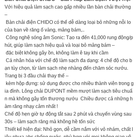
Với hiệu quả làm sạch cao gấp nhiều lần bàn chải thường
–
Bàn chải điện CHIDO có thể dễ dàng loại bỏ những nỗi lo
của bạn về răng ố vàng, mảng bám,..
Công nghệ sóng âm Sonic: Tạo ra đến 41,000 rung động/p
hút, giúp làm sạch hiệu quả và loại bỏ mảng bám –
đặc biệt không gây ồn, không làm ê tay khi cầm
Cá nhân hóa với chế độ làm sạch đa dạng: 4 chế độ cho b
ạn tùy chọn, từ làm sạch nhẹ nhàng đến chăm sóc nướu.
Trang bị 3 đầu chải thay thế –
kèm hộp đựng: sử dụng được cho nhiều thành viên trong g
ia đình. Lông chải DUPONT mềm mượt làm sạch tiêu chuẩ
n mà không gây tổn thương nướu Chiều được cả những h
àm răng nhạy cảm nhất !
Chế độ hẹn giờ tự động tắt sau 2 phút và chuyển vùng sau
30s – làm sạch răng mà không hề tốn sức
Thiết kế hiện đại: Nhỏ gọn, dễ cầm nắm với vỏ nhám, chất l
iệu nhựa abs chống nước, phù hợp với mọi không gian vệ