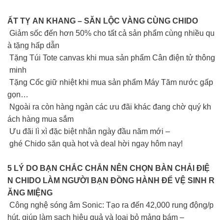
ẤT TỴ AN KHANG – SĂN LỘC VÀNG CÙNG CHIDO
Giảm sốc đến hơn 50% cho tất cả sản phẩm cùng nhiều qu
à tặng hấp dẫn
Tặng Túi Tote canvas khi mua sản phẩm Cân điện tử thông
minh
Tặng Cốc giữ nhiệt khi mua sản phẩm Máy Tăm nước gấp
gọn…
Ngoài ra còn hàng ngàn các ưu đãi khác đang chờ quý kh
ách hàng mua sắm
Ưu đãi lì xì đặc biệt nhân ngày đầu năm mới –
ghé Chido săn quà hot và deal hời ngay hôm nay!
5 LÝ DO BẠN CHẮC CHẮN NÊN CHỌN BÀN CHẢI ĐIỆ
N CHIDO LÀM NGƯỜI BẠN ĐỒNG HÀNH ĐỂ VỆ SINH R
ĂNG MIỆNG
Công nghệ sóng âm Sonic: Tạo ra đến 42,000 rung động/p
hút, giúp làm sạch hiệu quả và loại bỏ mảng bám –