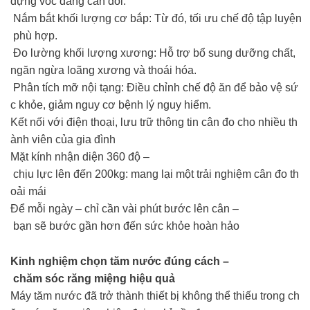
dựng vóc dáng cân đối.
Nắm bắt khối lượng cơ bắp: Từ đó, tối ưu chế độ tập luyện
phù hợp.
Đo lường khối lượng xương: Hỗ trợ bổ sung dưỡng chất,
ngăn ngừa loãng xương và thoái hóa.
Phân tích mỡ nội tạng: Điều chỉnh chế độ ăn để bảo vệ sứ
c khỏe, giảm nguy cơ bệnh lý nguy hiểm.
Kết nối với điện thoại, lưu trữ thông tin cân đo cho nhiều th
ành viên của gia đình
Mặt kính nhận diện 360 độ –
chịu lực lên đến 200kg: mang lại một trải nghiệm cân đo th
oải mái
Để mỗi ngày – chỉ cần vài phút bước lên cân –
bạn sẽ bước gần hơn đến sức khỏe hoàn hảo
Kinh nghiệm chọn tăm nước đúng cách –
chăm sóc răng miệng hiệu quả
Máy tăm nước đã trở thành thiết bị không thể thiếu trong ch