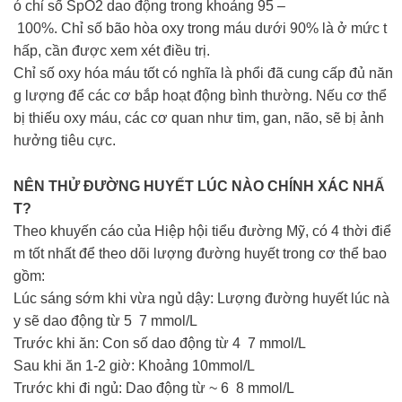
ó chỉ số SpO2 dao động trong khoảng 95 –
100%. Chỉ số bão hòa oxy trong máu dưới 90% là ở mức t
hấp, cần được xem xét điều trị.
Chỉ số oxy hóa máu tốt có nghĩa là phổi đã cung cấp đủ năn
g lượng để các cơ bắp hoạt động bình thường. Nếu cơ thể
bị thiếu oxy máu, các cơ quan như tim, gan, não, sẽ bị ảnh
hưởng tiêu cực.
NÊN THỬ ĐƯỜNG HUYẾT LÚC NÀO CHÍNH XÁC NHẤ
T?
Theo khuyến cáo của Hiệp hội tiểu đường Mỹ, có 4 thời điể
m tốt nhất để theo dõi lượng đường huyết trong cơ thể bao
gồm:
Lúc sáng sớm khi vừa ngủ dậy: Lượng đường huyết lúc nà
y sẽ dao động từ 5 7 mmol/L
Trước khi ăn: Con số dao động từ 4 7 mmol/L
Sau khi ăn 1-2 giờ: Khoảng 10mmol/L
Trước khi đi ngủ: Dao động từ ~ 6 8 mmol/L