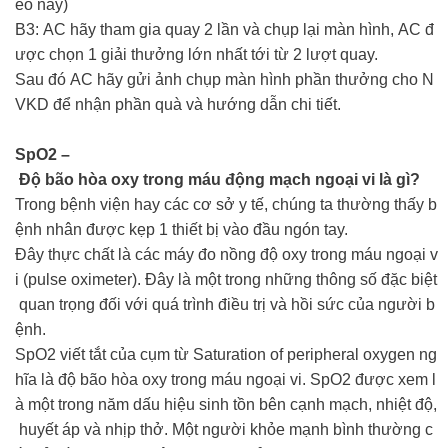
eo này)
B3: AC hãy tham gia quay 2 lần và chụp lại màn hình, AC đ
ược chọn 1 giải thưởng lớn nhất tới từ 2 lượt quay.
Sau đó AC hãy gửi ảnh chụp màn hình phần thưởng cho N
VKD để nhận phần quà và hướng dẫn chi tiết.
SpO2 –
Độ bão hòa oxy trong máu động mạch ngoại vi là gì?
Trong bệnh viện hay các cơ sở y tế, chúng ta thường thấy b
ệnh nhân được kẹp 1 thiết bị vào đầu ngón tay.
Đây thực chất là các máy đo nồng độ oxy trong máu ngoại v
i (pulse oximeter). Đây là một trong những thông số đặc biệt
quan trọng đối với quá trình điều trị và hồi sức của người b
ệnh.
SpO2 viết tắt của cụm từ Saturation of peripheral oxygen ng
hĩa là độ bão hòa oxy trong máu ngoại vi. SpO2 được xem l
à một trong năm dấu hiệu sinh tồn bên cạnh mạch, nhiệt độ,
huyết áp và nhịp thở. Một người khỏe mạnh bình thường c