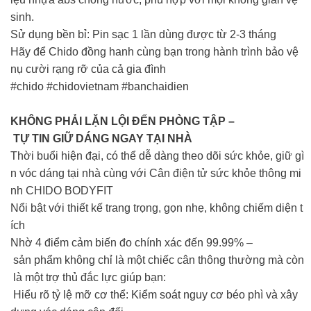
sinh.
Sử dụng bền bỉ: Pin sạc 1 lần dùng được từ 2-3 tháng
Hãy để Chido đồng hanh cùng bạn trong hành trình bảo vệ
nụ cười rạng rỡ của cả gia đình
#chido #chidovietnam #banchaidien
KHÔNG PHẢI LẶN LỘI ĐẾN PHÒNG TẬP –
TỰ TIN GIỮ DÁNG NGAY TẠI NHÀ
Thời buổi hiện đại, có thể dễ dàng theo dõi sức khỏe, giữ gì
n vóc dáng tại nhà cùng với Cân điện tử sức khỏe thông mi
nh CHIDO BODYFIT
Nổi bật với thiết kế trang trọng, gọn nhẹ, không chiếm diện t
ích
Nhờ 4 điểm cảm biến đo chính xác đến 99.99% –
sản phẩm không chỉ là một chiếc cân thông thường mà còn
là một trợ thủ đắc lực giúp bạn:
Hiểu rõ tỷ lệ mỡ cơ thể: Kiểm soát nguy cơ béo phì và xây