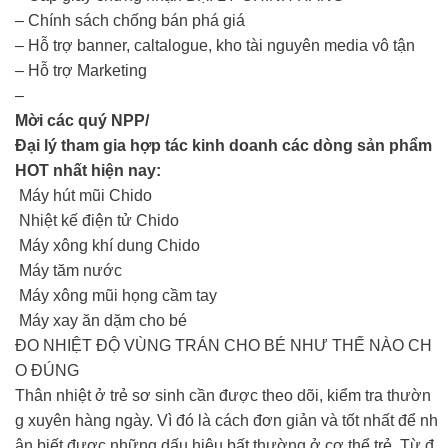
– Chính sách chống bán phá giá
– Hỗ trợ banner, caltalogue, kho tài nguyên media vô tận
– Hỗ trợ Marketing
–
Mời các quý NPP/
Đại lý tham gia hợp tác kinh doanh các dòng sản phẩm
HOT nhất hiện nay:
Máy hút mũi Chido
Nhiệt kế điện tử Chido
Máy xông khí dung Chido
Máy tăm nước
Máy xông mũi họng cầm tay
Máy xay ăn dặm cho bé
ĐO NHIỆT ĐỘ VÙNG TRÁN CHO BÉ NHƯ THẾ NÀO CH
O ĐÚNG
Thân nhiệt ở trẻ sơ sinh cần được theo dõi, kiểm tra thườn
g xuyên hàng ngày. Vì đó là cách đơn giản và tốt nhất để nh
ận biết được những dấu hiệu bất thường ở cơ thể trẻ. Từ đ