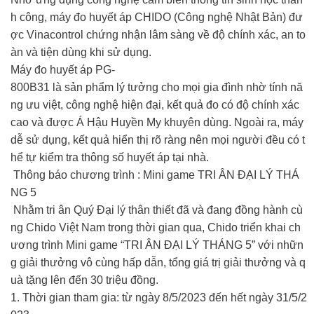
h công, máy đo huyết áp CHIDO (Công nghệ Nhật Bản) đư
ợc Vinacontrol chứng nhận lâm sàng về độ chính xác, an to
àn và tiện dùng khi sử dụng.
Máy đo huyết áp PG-
800B31 là sản phẩm lý tưởng cho mọi gia đình nhờ tính nă
ng ưu việt, công nghệ hiện đại, kết quả đo có độ chính xác
cao và được Á Hậu Huyền My khuyên dùng. Ngoài ra, máy
dễ sử dụng, kết quả hiển thị rõ ràng nên mọi người đều có t
hể tự kiểm tra thông số huyết áp tại nhà.
Thông báo chương trình : Mini game TRI ÂN ĐẠI LÝ THÁ
NG 5
Nhằm tri ân Quý Đại lý thân thiết đã và đang đồng hành cù
ng Chido Việt Nam trong thời gian qua, Chido triển khai ch
ương trình Mini game “TRI ÂN ĐẠI LÝ THÁNG 5” với nhữn
g giải thưởng vô cùng hấp dẫn, tổng giá trị giải thưởng và q
uà tặng lên đến 30 triệu đồng.
1. Thời gian tham gia: từ ngày 8/5/2023 đến hết ngày 31/5/2