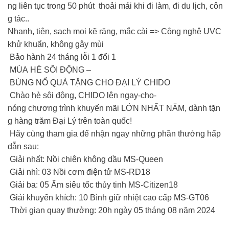
ng liên tục trong 50 phút thoải mái khi đi làm, đi du lịch, côn
g tác..
Nhanh, tiện, sạch mọi kẽ răng, mắc cài => Công nghệ UVC
khử khuẩn, không gây mùi
Bảo hành 24 tháng lỗi 1 đổi 1
MÙA HÈ SÔI ĐỘNG –
BÙNG NỔ QUÀ TẶNG CHO ĐẠI LÝ CHIDO
Chào hè sôi động, CHIDO lên ngay-cho-
nóng chương trình khuyến mãi LỚN NHẤT NĂM, dành tặn
g hàng trăm Đại Lý trên toàn quốc!
Hãy cùng tham gia để nhận ngay những phần thưởng hấp
dẫn sau:
Giải nhất: Nồi chiên không dầu MS-Queen
Giải nhì: 03 Nồi cơm điện tử MS-RD18
Giải ba: 05 Ấm siêu tốc thủy tinh MS-Citizen18
Giải khuyến khích: 10 Bình giữ nhiệt cao cấp MS-GT06
Thời gian quay thưởng: 20h ngày 05 tháng 08 năm 2024