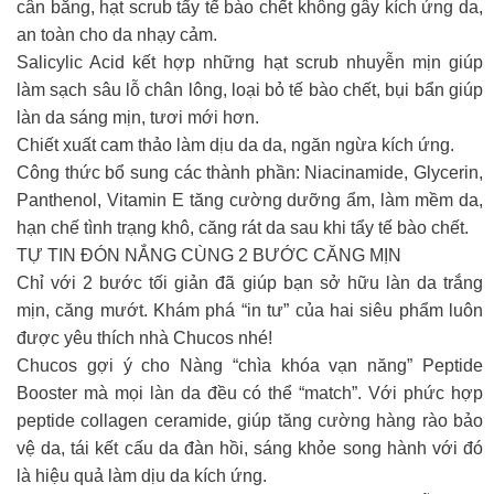
cân bằng, hạt scrub tẩy tế bào chết không gây kích ứng da,
an toàn cho da nhạy cảm.
Salicylic Acid kết hợp những hạt scrub nhuyễn mịn giúp
làm sạch sâu lỗ chân lông, loại bỏ tế bào chết, bụi bẩn giúp
làn da sáng mịn, tươi mới hơn.
Chiết xuất cam thảo làm dịu da da, ngăn ngừa kích ứng.
Công thức bổ sung các thành phần: Niacinamide, Glycerin,
Panthenol, Vitamin E tăng cường dưỡng ẩm, làm mềm da,
hạn chế tình trạng khô, căng rát da sau khi tẩy tế bào chết.
TỰ TIN ĐÓN NẮNG CÙNG 2 BƯỚC CĂNG MỊN
Chỉ với 2 bước tối giản đã giúp bạn sở hữu làn da trắng
mịn, căng mướt. Khám phá “in tư” của hai siêu phẩm luôn
được yêu thích nhà Chucos nhé!
Chucos gợi ý cho Nàng “chìa khóa vạn năng” Peptide
Booster mà mọi làn da đều có thể “match”. Với phức hợp
peptide collagen ceramide, giúp tăng cường hàng rào bảo
vệ da, tái kết cấu da đàn hồi, sáng khỏe song hành với đó
là hiệu quả làm dịu da kích ứng.