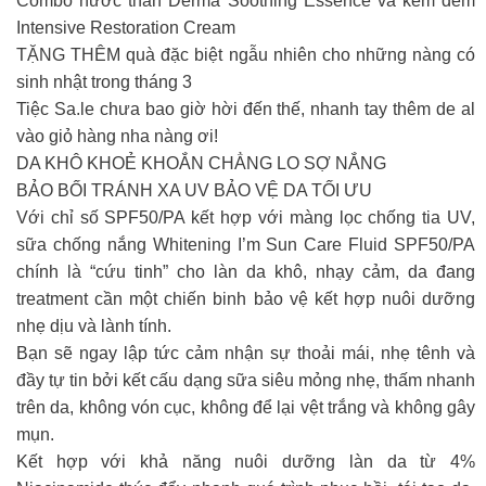
Combo nước thần Derma Soothing Essence và kem đêm
Intensive Restoration Cream
TẶNG THÊM quà đặc biệt ngẫu nhiên cho những nàng có
sinh nhật trong tháng 3
Tiệc Sa.le chưa bao giờ hời đến thế, nhanh tay thêm de al
vào giỏ hàng nha nàng ơi!
DA KHÔ KHOẺ KHOẮN CHẲNG LO SỢ NẮNG
BẢO BỐI TRÁNH XA UV BẢO VỆ DA TỐI ƯU
Với chỉ số SPF50/PA kết hợp với màng lọc chống tia UV,
sữa chống nắng Whitening I’m Sun Care Fluid SPF50/PA
chính là “cứu tinh” cho làn da khô, nhạy cảm, da đang
treatment cần một chiến binh bảo vệ kết hợp nuôi dưỡng
nhẹ dịu và lành tính.
Bạn sẽ ngay lập tức cảm nhận sự thoải mái, nhẹ tênh và
đầy tự tin bởi kết cấu dạng sữa siêu mỏng nhẹ, thấm nhanh
trên da, không vón cục, không để lại vệt trắng và không gây
mụn.
Kết hợp với khả năng nuôi dưỡng làn da từ 4%