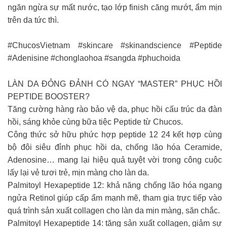
ngăn ngừa sự mất nước, tạo lớp finish căng mướt, ẩm mịn
trên da tức thì.
#ChucosVietnam #skincare #skinandscience #Peptide
#Adenisine #chonglaohoa #sangda #phuchoida
LÀN DA ĐỎNG ĐẢNH CÓ NGAY “MASTER” PHỤC HỒI
PEPTIDE BOOSTER?
Tăng cường hàng rào bảo vệ da, phục hồi cấu trúc da đàn
hồi, sáng khỏe cùng bữa tiệc Peptide từ Chucos.
Công thức sở hữu phức hợp peptide 12 24 kết hợp cùng
bộ đôi siêu đỉnh phục hồi da, chống lão hóa Ceramide,
Adenosine… mang lại hiệu quả tuyệt vời trong công cuộc
lấy lại vẻ tươi trẻ, mịn màng cho làn da.
Palmitoyl Hexapeptide 12: khả năng chống lão hóa ngang
ngửa Retinol giúp cấp ẩm mạnh mẽ, tham gia trực tiếp vào
quá trình sản xuất collagen cho làn da mịn màng, săn chắc.
Palmitoyl Hexapeptide 14: tăng sản xuất collagen, giảm sự