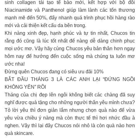
sinh collagen tái tạo tế bào mới, kết hợp với bộ đôi
Niacinamide và Panthenol giúp làm lành các tổn thương
mạnh mẽ đến 50%, đẩy nhanh quá trình phục hồi hàng rào
mới và cải thiện kết cấu da bên trong.
Khi nàng xinh đẹp, hạnh phúc và tự tin nhất, Chucos tin
rằng đó cũng là lúc tốt nhất để nàng dễ dàng chinh phục
mọi ước mơ. Vậy hãy cùng Chucos yêu bản thân hơn ngay
hôm nay để hướng đến cuộc sống mà chúng ta luôn mơ
ước nha!
Đừng quên Chucos đang có siêu ưu đãi 10%
BẮT ĐẦU THÁNG 3 LÀ CÁC ANH LẠI “ĐỨNG NGỒI
KHÔNG YÊN” RỒI
Tháng của chị đẹp lên ngôi không biết các chàng đã suy
nghĩ được quà tặng cho những người thân yêu mình chưa?
Tỏ lời yêu thì đơn giản lắm nhưng chọn quà nào để vừa
yêu vừa chiều ý nàng mà còn thực tế thì hơi nhức đầu à
nghen. Vậy thì lại đây Chucos nói nhỏ là còn quà nào hơn
quà skincare.