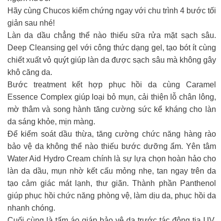
Hãy cùng Chucos kiểm chứng ngay với chu trình 4 bước tối
giản sau nhé!
Làn da dầu chẳng thể nào thiếu sữa rửa mặt sạch sâu.
Deep Cleansing gel với công thức dạng gel, tạo bót ít cùng
chiết xuất vỏ quýt giúp làn da được sạch sâu mà không gây
khô căng da.
Bước treatment kết hợp phục hồi da cùng Caramel
Essence Complex giúp loại bỏ mụn, cải thiện lỗ chân lông,
mờ thâm và song hành tăng cường sức kể kháng cho làn
da sáng khỏe, mịn màng.
Để kiểm soát dầu thừa, tăng cường chức năng hàng rào
bảo vệ da không thể nào thiếu bước dưỡng ẩm. Yên tâm
Water Aid Hydro Cream chính là sự lựa chọn hoàn hảo cho
làn da dầu, mụn nhờ kết cấu mỏng nhẹ, tan ngay trên da
tạo cảm giác mát lạnh, thư giãn. Thành phần Panthenol
giúp phục hồi chức năng phòng vệ, làm dịu da, phục hồi da
nhanh chóng.
Cuối cùng là tấm áo giáp bảo vệ da trước tác động tia UV.