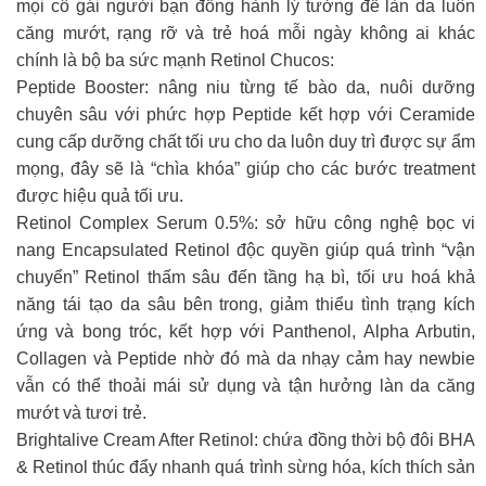
mọi cô gái người bạn đồng hành lý tưởng để làn da luôn
căng mướt, rạng rỡ và trẻ hoá mỗi ngày không ai khác
chính là bộ ba sức mạnh Retinol Chucos:
Peptide Booster: nâng niu từng tế bào da, nuôi dưỡng
chuyên sâu với phức hợp Peptide kết hợp với Ceramide
cung cấp dưỡng chất tối ưu cho da luôn duy trì được sự ẩm
mọng, đây sẽ là “chìa khóa” giúp cho các bước treatment
được hiệu quả tối ưu.
Retinol Complex Serum 0.5%: sở hữu công nghệ bọc vi
nang Encapsulated Retinol độc quyền giúp quá trình “vận
chuyển” Retinol thấm sâu đến tầng hạ bì, tối ưu hoá khả
năng tái tạo da sâu bên trong, giảm thiểu tình trạng kích
ứng và bong tróc, kết hợp với Panthenol, Alpha Arbutin,
Collagen và Peptide nhờ đó mà da nhạy cảm hay newbie
vẫn có thể thoải mái sử dụng và tận hưởng làn da căng
mướt và tươi trẻ.
Brightalive Cream After Retinol: chứa đồng thời bộ đôi BHA
& Retinol thúc đẩy nhanh quá trình sừng hóa, kích thích sản