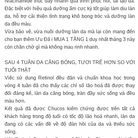
Niacinamide thúc đẩy nhanh quá trình phục hồi, tái tạo da.
Đặc biệt với hiệu quả dưỡng ẩm cực kỳ tốt giúp làm dịu làn
da, hỗ trợ cải thiện tình trạng khô bong tróc và dưỡng làn
da đều màu.
Vừa bảo vệ, vừa nuôi dưỡng làn da mà lại còn mang đến
cho bạn thêm Ưu Đã i MUA 1 TẶNG 1 duy nhất tháng 3 này
còn chần chờ gì mà không mau rinh nhanh.
SAU 4 TUẦN DA CĂNG BÓNG, TƯƠI TRẺ HƠN SO VỚI
TUỔI THẬT
Việc sử dụng Retinol đều đặn và chuẩn khoa học trong
vòng 4 tuần đã cho thấy các chỉ số lão hoá đã được thay
đổi đáng kể, làn da căng bóng, tràn đầy sức sống và đều
màu hơn.
Kết quả đã được Chucos kiểm chứng được trên tất cả
khách hàng trong độ tuổi có tốc độ lão hoá nhanh, làn da
đang có các vấn đề về độ đàn hồi của da và thiếu sức
sống.