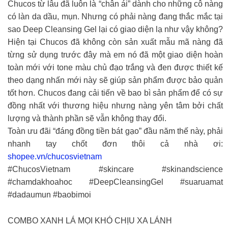
Chucos từ lâu đã luôn là “chân ái” dành cho những cô nàng
có làn da dầu, mụn. Nhưng có phải nàng đang thắc mắc tại
sao Deep Cleansing Gel lại có giao diện lạ như vậy không?
Hiện tại Chucos đã không còn sản xuất mẫu mã nàng đã
từng sử dụng trước đây mà em nó đã một giao diện hoàn
toàn mới với tone màu chủ đạo trắng và đen được thiết kế
theo dạng nhấn mới này sẽ giúp sản phẩm được bảo quản
tốt hơn. Chucos đang cải tiến về bao bì sản phẩm để có sự
đồng nhất với thương hiệu nhưng nàng yên tâm bởi chất
lượng và thành phần sẽ vẫn không thay đổi.
Toàn ưu đãi “đáng đồng tiền bát gạo” đầu năm thế này, phải
nhanh tay chốt đơn thôi cả nhà ơi:
shopee.vn/chucosvietnam
#ChucosVietnam #skincare #skinandscience
#chamdakhoahoc #DeepCleansingGel #suaruamat
#dadaumun #baobimoi
COMBO XANH LÁ MỌI KHÓ CHỊU XA LÁNH