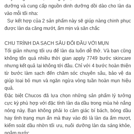
dưỡng và cung cấp nguồn dinh dưỡng dồi dào cho làn da
vào mỗi tối nha:
Sự kết hợp của 2 sản phẩm này sẽ giúp nàng chinh phục
được làn da căng mướt, ẩm mịn và săn chắc
CHU TRÌNH DA SẠCH SÂU ĐỐI ĐẦU VỚI MỤN
Tối giản nhưng tối ưu để làn da luôn dễ thở. Và bạn cũng
không tốn quá nhiều thời gian apply 7749 bước skincare
nhưng kết quả lại không tới đâu. Chỉ với 4 bước hoàn thiện
từ bước làm sạch đến chăm sóc chuyên sâu, bảo vệ da
giúp loại bỏ mụn và ngăn ngừa vòng tuần hoàn mụn hiệu
quả.
Đặc biệt Chucos đã lựa chọn những sản phẩm lý tưởng
cực kỳ phù hợp với đặc tính làn da dầu trong mùa hè nắng
nóng này. Bạn không phải lo cảm giác bí bách, bóng dầu
hay tình trạng mụn ẩn mà thay vào đó là làn da ẩm mượt,
kiểm soát dầu nhờn tối ưu, nuôi dưỡng làn da sáng khỏe,
ngậm nước.