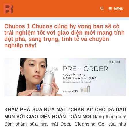
Chuyển
MENU
đến
nội
dung
Chucos 1 Chucos cũng hy vọng bạn sẽ có
trải nghiệm tốt với giao diện mới mang tính
đột phá, sang trọng, tinh tế và chuyên
nghiệp này!
KHÁM PHÁ SỮA RỬA MẶT “CHÂN ÁI” CHO DA DẦU
MỤN VỚI GIAO DIỆN HOÀN TOÀN MỚI
Nàng thân mến!
Sản phẩm sữa rửa mặt Deep Cleansing Gel của nhà