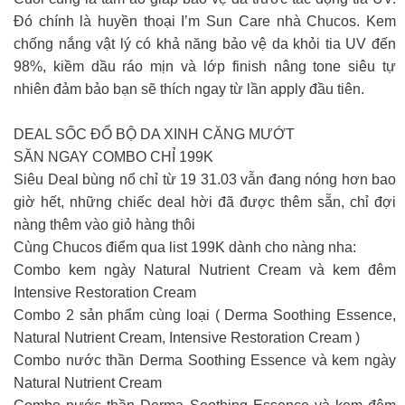
Đó chính là huyền thoại I’m Sun Care nhà Chucos. Kem
chống nắng vật lý có khả năng bảo vệ da khỏi tia UV đến
98%, kiềm dầu ráo mịn và lớp finish nâng tone siêu tự
nhiên đảm bảo bạn sẽ thích ngay từ lần apply đầu tiên.
DEAL SỐC ĐỔ BỘ DA XINH CĂNG MƯỚT
SĂN NGAY COMBO CHỈ 199K
Siêu Deal bùng nổ chỉ từ 19 31.03 vẫn đang nóng hơn bao
giờ hết, những chiếc deal hời đã được thêm sẵn, chỉ đợi
nàng thêm vào giỏ hàng thôi
Cùng Chucos điểm qua list 199K dành cho nàng nha:
Combo kem ngày Natural Nutrient Cream và kem đêm
Intensive Restoration Cream
Combo 2 sản phẩm cùng loại ( Derma Soothing Essence,
Natural Nutrient Cream, Intensive Restoration Cream )
Combo nước thần Derma Soothing Essence và kem ngày
Natural Nutrient Cream