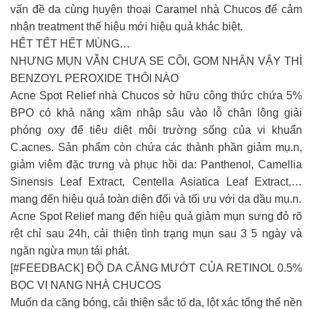
vấn đề da cùng huyện thoại Caramel nhà Chucos để cảm
nhận treatment thế hiệu mới hiệu quả khác biệt.
HẾT TẾT HẾT MÙNG…
NHƯNG MỤN VẪN CHƯA SE CỒI, GOM NHÂN VẬY THÌ
BENZOYL PEROXIDE THÔI NÀO
Acne Spot Relief nhà Chucos sở hữu công thức chứa 5%
BPO có khả năng xâm nhập sâu vào lỗ chân lông giải
phóng oxy để tiêu diệt môi trường sống của vi khuẩn
C.acnes. Sản phẩm còn chứa các thành phần giảm mụ.n,
giảm viêm đặc trưng và phục hồi da: Panthenol, Camellia
Sinensis Leaf Extract, Centella Asiatica Leaf Extract,…
mang đến hiệu quả toàn diện đối và tối ưu với da dầu mụ.n.
Acne Spot Relief mang đến hiệu quả giảm mụn sưng đỏ rõ
rệt chỉ sau 24h, cải thiện tình trạng mụn sau 3 5 ngày và
ngăn ngừa mụn tái phát.
[#FEEDBACK] ĐỘ DA CĂNG MƯỚT CỦA RETINOL 0.5%
BỌC VI NANG NHÀ CHUCOS
Muốn da căng bóng, cải thiện sắc tố da, lột xác tổng thể nền