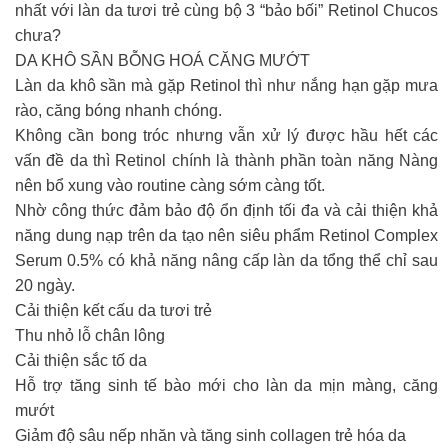
nhất với làn da tươi trẻ cùng bộ 3 “bảo bối” Retinol Chucos
chưa?
DA KHÔ SẦN BỖNG HOÁ CĂNG MƯỚT
Làn da khô sần mà gặp Retinol thì như nắng hạn gặp mưa
rào, căng bóng nhanh chóng.
Không cần bong tróc nhưng vẫn xử lý được hầu hết các
vấn đề da thì Retinol chính là thành phần toàn năng Nàng
nên bổ xung vào routine càng sớm càng tốt.
Nhờ công thức đảm bảo độ ổn định tối đa và cải thiện khả
năng dung nạp trên da tạo nên siêu phẩm Retinol Complex
Serum 0.5% có khả năng nâng cấp làn da tổng thể chỉ sau
20 ngày.
Cải thiện kết cấu da tươi trẻ
Thu nhỏ lỗ chân lông
Cải thiện sắc tố da
Hỗ trợ tăng sinh tế bào mới cho làn da mịn màng, căng
mướt
Giảm độ sâu nếp nhăn và tăng sinh collagen trẻ hóa da