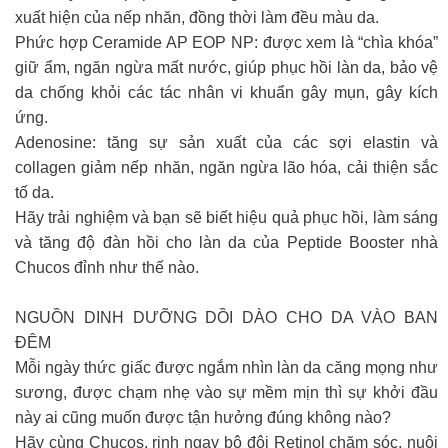
xuất hiện của nếp nhăn, đồng thời làm đều màu da.
Phức hợp Ceramide AP EOP NP: được xem là “chìa khóa”
giữ ẩm, ngăn ngừa mất nước, giúp phục hồi làn da, bảo vệ
da chống khỏi các tác nhân vi khuẩn gây mụn, gây kích
ứng.
Adenosine: tăng sự sản xuất của các sợi elastin và
collagen giảm nếp nhăn, ngăn ngừa lão hóa, cải thiện sắc
tố da.
Hãy trải nghiệm và bạn sẽ biết hiệu quả phục hồi, làm sáng
và tăng độ đàn hồi cho làn da của Peptide Booster nhà
Chucos đỉnh như thế nào.
NGUỒN DINH DƯỠNG DỒI DÀO CHO DA VÀO BAN
ĐÊM
Mỗi ngày thức giấc được ngắm nhìn làn da căng mọng như
sương, được chạm nhẹ vào sự mềm mịn thì sự khởi đầu
này ai cũng muốn được tận hưởng đúng không nào?
Hãy cùng Chucos, rinh ngay bộ đôi Retinol chăm sóc, nuôi