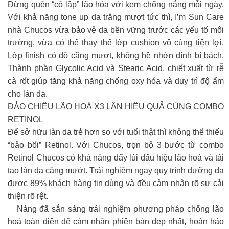
Đừng quên “cô lập” lão hóa với kem chống nắng mỗi ngày.
Với khả năng tone up da trắng mượt tức thì, I’m Sun Care
nhà Chucos vừa bảo vệ da bền vững trước các yếu tố môi
trường, vừa có thể thay thế lớp cushion vô cùng tiện lợi.
Lớp finish có độ căng mượt, không hề nhờn dính bí bách.
Thành phần Glycolic Acid và Stearic Acid, chiết xuất từ ​​rễ
cà rốt giúp tăng khả năng chống oxy hóa và duy trì độ ẩm
cho làn da.
ĐẢO CHIỀU LÃO HOÁ X3 LẦN HIỆU QUẢ CÙNG COMBO
RETINOL
Để sở hữu làn da trẻ hơn so với tuổi thật thì không thể thiếu
“bảo bối” Retinol. Với Chucos, trọn bộ 3 bước từ combo
Retinol Chucos có khả năng đẩy lùi dấu hiệu lão hoá và tái
tạo làn da căng mướt. Trải nghiệm ngay quy trình dưỡng da
được 89% khách hàng tin dùng và đều cảm nhận rõ sự cải
thiện rõ rệt.
Nàng đã sẵn sàng trải nghiệm phương pháp chống lão
hoá toàn diện để cảm nhận phiên bản đẹp nhất, hoàn hảo