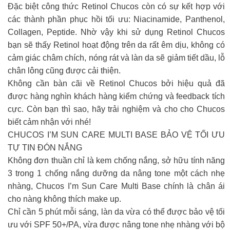
Đặc biệt công thức Retinol Chucos còn có sự kết hợp với
các thành phần phục hồi tối ưu: Niacinamide, Panthenol,
Collagen, Peptide. Nhờ vậy khi sử dụng Retinol Chucos
bạn sẽ thấy Retinol hoạt động trên da rất êm dịu, không có
cảm giác châm chích, nóng rát và làn da sẽ giảm tiết dầu, lỗ
chân lông cũng được cải thiện.
Không cần bàn cãi về Retinol Chucos bởi hiệu quả đã
được hàng nghìn khách hàng kiểm chứng và feedback tích
cực. Còn bạn thì sao, hãy trải nghiệm và cho cho Chucos
biết cảm nhận với nhé!
CHUCOS I’M SUN CARE MULTI BASE BẢO VỆ TỐI ƯU
TỰ TIN ĐÓN NẮNG
Không đơn thuần chỉ là kem chống nắng, sở hữu tính năng
3 trong 1 chống nắng dưỡng da nâng tone một cách nhẹ
nhàng, Chucos I’m Sun Care Multi Base chính là chân ái
cho nàng không thích make up.
Chỉ cần 5 phút mỗi sáng, làn da vừa có thể được bảo vệ tối
ưu với SPF 50+/PA, vừa được nâng tone nhẹ nhàng với bộ