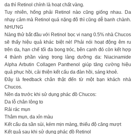
da thì Retinol chính là hoạt chất vàng.
Tuy nhiên, hổng phải Retinol nào cũng giống nhau. Da
nhạy cảm mà Retinol quá nặng đô thì cũng dễ banh chành.
NHƯNG
Nàng thử bắt đầu với Retinol bọc vi nang 0.5% nhà Chucos
sẽ thấy hiệu quả khác biệt nè! Phải nói hoạt động êm ru
trên da, hạn chế tối đa bong tróc, bên cạnh đó còn kết hợp
4 thành phần vàng trong làng dưỡng da: Niacinamide
Alpha Arbutin Collagen Panthenol giúp tăng cường hiệu
quả phục hồi, cải thiện kết cấu da đàn hồi, sáng khoẻ.
Đây là feedback chân thật đến từ một bạn khách nhà
Chucos.
Nền da trước khi sử dụng phác đồ Chucos:
Da lỗ chân lông to
Rải rác mụn
Thâm mụn, da xỉn màu
Kết cấu da sần sùi, kém mịn màng, thiếu độ căng mượt
Kết quả sau khi sử dụng phác đồ Retinol