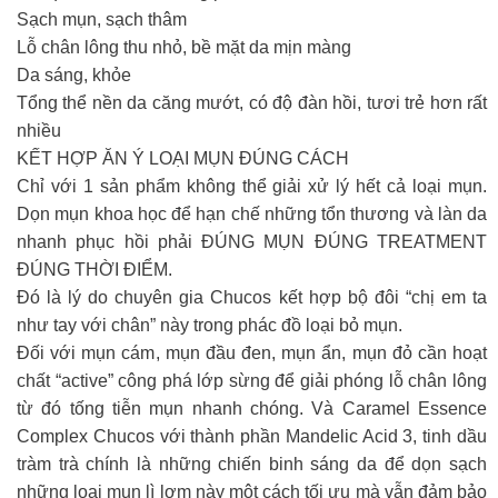
Sạch mụn, sạch thâm
Lỗ chân lông thu nhỏ, bề mặt da mịn màng
Da sáng, khỏe
Tổng thể nền da căng mướt, có độ đàn hồi, tươi trẻ hơn rất
nhiều
KẾT HỢP ĂN Ý LOẠI MỤN ĐÚNG CÁCH
Chỉ với 1 sản phẩm không thể giải xử lý hết cả loại mụn.
Dọn mụn khoa học để hạn chế những tổn thương và làn da
nhanh phục hồi phải ĐÚNG MỤN ĐÚNG TREATMENT
ĐÚNG THỜI ĐIỂM.
Đó là lý do chuyên gia Chucos kết hợp bộ đôi “chị em ta
như tay với chân” này trong phác đồ loại bỏ mụn.
Đối với mụn cám, mụn đầu đen, mụn ẩn, mụn đỏ cần hoạt
chất “active” công phá lớp sừng để giải phóng lỗ chân lông
từ đó tống tiễn mụn nhanh chóng. Và Caramel Essence
Complex Chucos với thành phần Mandelic Acid 3, tinh dầu
tràm trà chính là những chiến binh sáng da để dọn sạch
những loại mụn lì lợm này một cách tối ưu mà vẫn đảm bảo