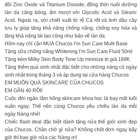
đôi Zinc Oxide và Titanium Dioxide, đồng thời nuôi dưỡng
làn da căng bóng, ẩm mượt với Glycolic Acid và Stearic
Acid. Ngoài ra, với chiết xuất từ ​​rễ Cà rốt và tinh dầu cây
lưu ly giúp tăng khả năng chống nắng, chống oxy hóa và
tăng khả năng tái tạo cũng như bảo vệ làn da.
Hôm nay chỉ cần MUA Chucos I’m Sun Care Multi Base
Tặng sữa chống nắng Whitening I’m Sun Care Fluid 50ml
Tặng kèm Milky Skin Body Tone Up minisize trị giá 169K
Tặng thêm quà sinh nhật đặc biệt cho những nàng có ngày
sinh nhật trong tháng 3 và áp dụng tại cửa hàng Chucos
EM MUỐN QUÀ SKINCARE CỦA CHUCOS
EM GẦN 40 RỒI!
Cuộc đời ngăn lắm hổng skincare khoa học là bay mất tuổi
xuân ngay. Thế nên cùng Chucos yêu chiều làn da mỗi
ngày Nàng nhé!
Chiếc flash deal đặc biệt dành tặng nửa thế giới xinh đẹp
của Chucos. Chần chờ gì nữa? Không chốt đơn ngay bây
giờ thì bao giờ nữa các Nàng ơi!