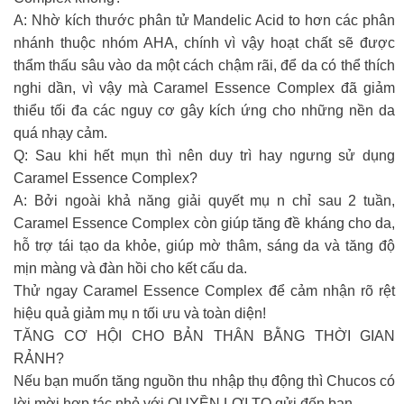
A: Nhờ kích thước phân tử Mandelic Acid to hơn các phân
nhánh thuộc nhóm AHA, chính vì vậy hoạt chất sẽ được
thẩm thấu sâu vào da một cách chậm rãi, để da có thể thích
nghi dần, vì vậy mà Caramel Essence Complex đã giảm
thiểu tối đa các nguy cơ gây kích ứng cho những nền da
quá nhạy cảm.
Q: Sau khi hết mụn thì nên duy trì hay ngưng sử dụng
Caramel Essence Complex?
A: Bởi ngoài khả năng giải quyết mụ n chỉ sau 2 tuần,
Caramel Essence Complex còn giúp tăng đề kháng cho da,
hỗ trợ tái tạo da khỏe, giúp mờ thâm, sáng da và tăng độ
mịn màng và đàn hồi cho kết cấu da.
Thử ngay Caramel Essence Complex để cảm nhận rõ rệt
hiệu quả giảm mụ n tối ưu và toàn diện!
TĂNG CƠ HỘI CHO BẢN THÂN BẰNG THỜI GIAN
RẢNH?
Nếu bạn muốn tăng nguồn thu nhập thụ động thì Chucos có
lời mời hợp tác nhỏ với QUYỀN LỢI TO gửi đến bạn.