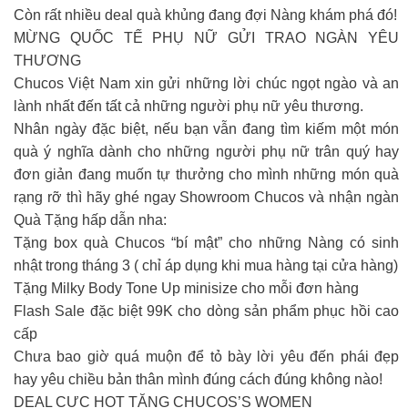
Còn rất nhiều deal quà khủng đang đợi Nàng khám phá đó!
MỪNG QUỐC TẾ PHỤ NỮ GỬI TRAO NGÀN YÊU
THƯƠNG
Chucos Việt Nam xin gửi những lời chúc ngọt ngào và an
lành nhất đến tất cả những người phụ nữ yêu thương.
Nhân ngày đặc biệt, nếu bạn vẫn đang tìm kiếm một món
quà ý nghĩa dành cho những người phụ nữ trân quý hay
đơn giản đang muốn tự thưởng cho mình những món quà
rạng rỡ thì hãy ghé ngay Showroom Chucos và nhận ngàn
Quà Tặng hấp dẫn nha:
Tặng box quà Chucos “bí mật” cho những Nàng có sinh
nhật trong tháng 3 ( chỉ áp dụng khi mua hàng tại cửa hàng)
Tặng Milky Body Tone Up minisize cho mỗi đơn hàng
Flash Sale đặc biệt 99K cho dòng sản phẩm phục hồi cao
cấp
Chưa bao giờ quá muộn để tỏ bày lời yêu đến phái đẹp
hay yêu chiều bản thân mình đúng cách đúng không nào!
DEAL CỰC HOT TẶNG CHUCOS’S WOMEN