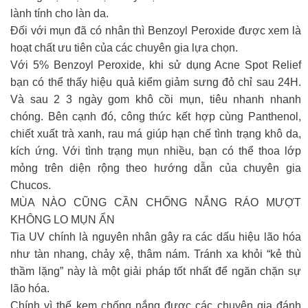
lành tính cho làn da.
Đối với mụn đã có nhân thì Benzoyl Peroxide được xem là
hoạt chất ưu tiên của các chuyên gia lựa chọn.
Với 5% Benzoyl Peroxide, khi sử dụng Acne Spot Relief
bạn có thể thấy hiệu quả kiểm giảm sưng đỏ chỉ sau 24H.
Và sau 2 3 ngày gom khô cồi mụn, tiêu nhanh nhanh
chóng. Bên cạnh đó, công thức kết hợp cùng Panthenol,
chiết xuất trà xanh, rau má giúp hạn chế tình trạng khô da,
kích ứng. Với tình trạng mụn nhiều, bạn có thể thoa lớp
mỏng trên diện rộng theo hướng dẫn của chuyên gia
Chucos.
MÙA NÀO CŨNG CẦN CHỐNG NẮNG RÁO MƯỢT
KHÔNG LO MỤN ẨN
Tia UV chính là nguyên nhân gây ra các dấu hiệu lão hóa
như tàn nhang, chảy xệ, thâm nám. Tránh xa khỏi “kẻ thù
thầm lặng” này là một giải pháp tốt nhất để ngăn chặn sự
lão hóa.
Chính vì thế kem chống nắng được các chuyên gia đánh