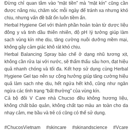
Đừng chỉ quan tâm vào “mặt tiền” mà “mặt kín” cũng cần
được nâng niu, chăm sóc mỗi ngày để tránh xa nhưng khó
chịu, nhưng vấn đề bất ổn luôn tiềm ẩn.
Herbal Hygiene Gel với thành phần hoàn toàn từ dược liệu
đông y và tinh dầu thiên nhiên, độ pH lý tưởng giúp làm
sạch vùng kín nhẹ dịu, tăng cường nuôi dưỡng mềm mại,
không gây cảm giác khô rát khó chịu.
Herbal Balancing Spray bào chế ở dạng nhũ tương xịt,
không cần rửa lại với nước, sẽ thẩm thấu sâu hơn, đạt hiệu
quả nhanh chóng và tối đa. Kết hợp sử dụng cùng Herbal
Hygiene Gel tạo nên sự cộng hưởng giúp tăng cường hiệu
quả làm sạch nhẹ dịu, hết ngứa hết khô, cũng như ngăn
ngừa các tình trạng “bất thường” của vùng kín.
Cả bộ đôi V Care nhà Chucso đều không hương liệu,
không chất bảo quản, không chất tạo màu an toàn cho da
nhạy cảm, mẹ bầu và trẻ có cũng có thể sử dụng.
#ChucosVietnam #skincare #skinandscience #Vcare