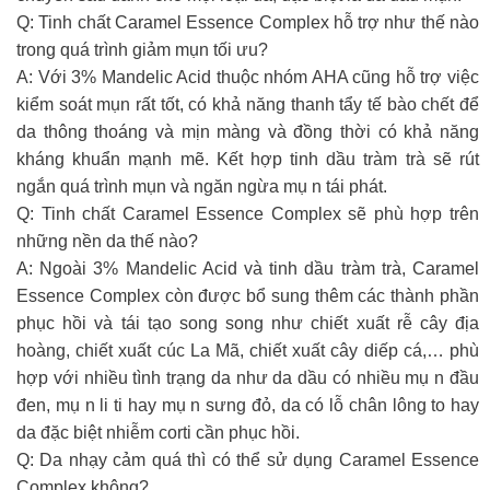
Q: Tinh chất Caramel Essence Complex hỗ trợ như thế nào
trong quá trình giảm mụn tối ưu?
A: Với 3% Mandelic Acid thuộc nhóm AHA cũng hỗ trợ việc
kiểm soát mụn rất tốt, có khả năng thanh tẩy tế bào chết để
da thông thoáng và mịn màng và đồng thời có khả năng
kháng khuẩn mạnh mẽ. Kết hợp tinh dầu tràm trà sẽ rút
ngắn quá trình mụn và ngăn ngừa mụ n tái phát.
Q: Tinh chất Caramel Essence Complex sẽ phù hợp trên
những nền da thế nào?
A: Ngoài 3% Mandelic Acid và tinh dầu tràm trà, Caramel
Essence Complex còn được bổ sung thêm các thành phần
phục hồi và tái tạo song song như chiết xuất rễ cây địa
hoàng, chiết xuất cúc La Mã, chiết xuất cây diếp cá,… phù
hợp với nhiều tình trạng da như da dầu có nhiều mụ n đầu
đen, mụ n li ti hay mụ n sưng đỏ, da có lỗ chân lông to hay
da đặc biệt nhiễm corti cần phục hồi.
Q: Da nhạy cảm quá thì có thể sử dụng Caramel Essence
Complex không?