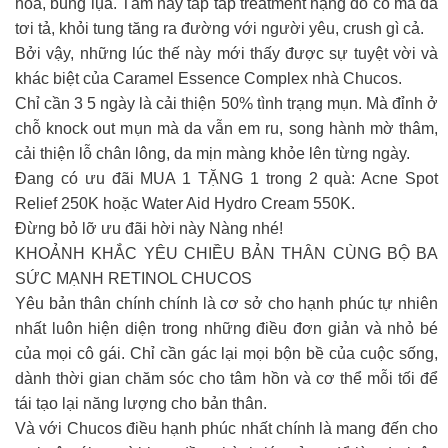
hoa, bung lụa. Tầm này tap tap treatment nặng đô có mà da
tơi tả, khỏi tung tăng ra đường với người yêu, crush gì cả.
Bởi vậy, những lúc thế này mới thấy được sự tuyệt vời và
khác biệt của Caramel Essence Complex nhà Chucos.
Chỉ cần 3 5 ngày là cải thiện 50% tình trạng mụn. Mà đỉnh ở
chỗ knock out mụn mà da vẫn em ru, song hành mờ thâm,
cải thiện lỗ chân lông, da mịn màng khỏe lên từng ngày.
Đang có ưu đãi MUA 1 TẶNG 1 trong 2 quà: Acne Spot
Relief 250K hoặc Water Aid Hydro Cream 550K.
Đừng bỏ lỡ ưu đãi hời này Nàng nhé!
KHOẢNH KHẮC YÊU CHIỀU BẢN THÂN CÙNG BỘ BA
SỨC MẠNH RETINOL CHUCOS
Yêu bản thân chính chính là cơ sở cho hạnh phúc tự nhiên
nhất luôn hiện diện trong những điều đơn giản và nhỏ bé
của mọi cô gái. Chỉ cần gác lại mọi bộn bề của cuộc sống,
dành thời gian chăm sóc cho tâm hồn và cơ thể mỗi tối để
tái tạo lại năng lượng cho bản thân.
Và với Chucos điều hạnh phúc nhất chính là mang đến cho