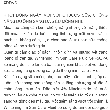
#DDVS
KHỞI ĐỘNG NGÀY MỚI VỚI CHUCOS SỮA CHỐNG
NẮNG DƯỠNG SÁNG DA SIÊU MỎNG NHẸ
Mùa nào cũng cần kem chống nắng nhưng với nắng thiêu
đốt mùa hè làn da luôn trong tình trạng mất nước và bí
bách, thì không có sự lựa chọn nào tối ưu hơn sữa chống
nắng kết hợp dưỡng da.
Quên đi cảm giác bí bách, nhờn dính và những vệt trắng
loang lổ trên da, Whitening I’m Sun Care Fluid SPF50/PA
sẽ mang đến cho làn da bạn trải nghiệm khác biệt với dòng
sữa chống nắng dưỡng sáng da thông minh và ưu Việt.
Kết cấu dạng sữa mỏng nhẹ như mây, thấm nhanh, giúp da
luôn khô thoáng bạn không còn lo lắng tình trạng bít tắc lỗ
chân lông, mụn ẩn. Đặc biệt 4% Niacinamide sẽ nuôi
dưỡng làn da khỏe mạnh, hỗ trợ cải thiện sắc tố da, dưỡng
sáng và đồng đều màu da. Một điểm sáng vượt trội chính là
Whitening I’m Sun Care Fluid bổ sung độ ẩm dồi dào giúp