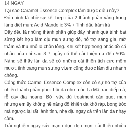
14 NGÀY
Tại sao Caramel Essence Complex làm được điều này?
Đó chính là nhờ sự kết hợp của 2 thành phần vàng trong
làng diệt mụn: Acid Mandelic 3% + Tinh dầu tràm trà
Đây đều là những thành phần giúp đẩy nhanh quá trình bạt
sừng kết hợp làm dịu mụn sưng đỏ, hỗ trợ sáng gia, mờ
thâm và thu nhỏ lỗ chân lông. Khi kết hợp trong phác đồ cá
nhân hóa chỉ sau 3 7 ngày có thể cải thiện da đến 50%.
Nàng sẽ thấy làn da sẽ có những cải thiện tích cực mềm
mượt, tình trạng mụn sư.ng vi.em cũng được làm dịu nhanh
chóng.
Công thức Carmel Essence Complex còn có sự hỗ trợ của
nhiều thành phần phục hồi da như: cúc La Mã, rau diếp cá,
rễ cây địa hoàng. Bời vậy, dù treatment càn quét mụn
nhưng em ấy không hề nặng đô khiến da khô ráp, bong tróc
mà ngược lại rất lành tính, nhẹ dịu ngay cả trên làn da nhạy
cảm.
Trải nghiệm ngay sức mạnh dọn dẹp mụn, cải thiện nhiều