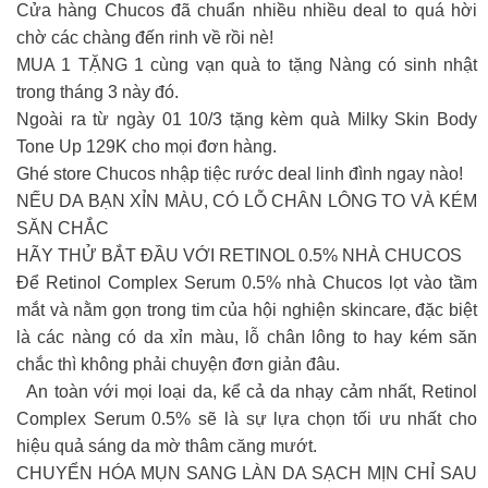
Cửa hàng Chucos đã chuẩn nhiều nhiều deal to quá hời
chờ các chàng đến rinh về rồi nè!
MUA 1 TẶNG 1 cùng vạn quà to tặng Nàng có sinh nhật
trong tháng 3 này đó.
Ngoài ra từ ngày 01 10/3 tặng kèm quà Milky Skin Body
Tone Up 129K cho mọi đơn hàng.
Ghé store Chucos nhập tiệc rước deal linh đình ngay nào!
NẾU DA BẠN XỈN MÀU, CÓ LỖ CHÂN LÔNG TO VÀ KÉM
SĂN CHẮC
HÃY THỬ BẮT ĐẦU VỚI RETINOL 0.5% NHÀ CHUCOS
Để Retinol Complex Serum 0.5% nhà Chucos lọt vào tầm
mắt và nằm gọn trong tim của hội nghiện skincare, đặc biệt
là các nàng có da xỉn màu, lỗ chân lông to hay kém săn
chắc thì không phải chuyện đơn giản đâu.
An toàn với mọi loại da, kể cả da nhạy cảm nhất, Retinol
Complex Serum 0.5% sẽ là sự lựa chọn tối ưu nhất cho
hiệu quả sáng da mờ thâm căng mướt.
CHUYỂN HÓA MỤN SANG LÀN DA SẠCH MỊN CHỈ SAU