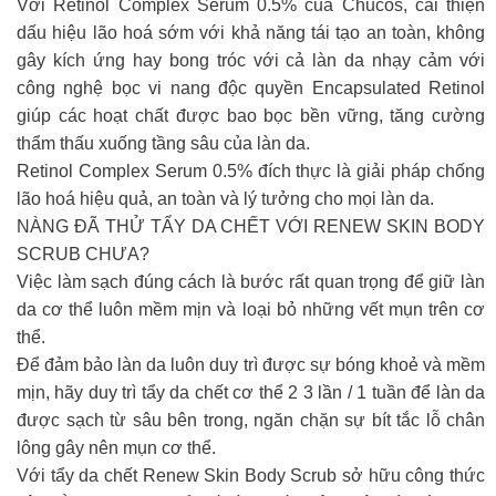
Với Retinol Complex Serum 0.5% của Chucos, cải thiện
dấu hiệu lão hoá sớm với khả năng tái tạo an toàn, không
gây kích ứng hay bong tróc với cả làn da nhạy cảm với
công nghệ bọc vi nang độc quyền Encapsulated Retinol
giúp các hoạt chất được bao bọc bền vững, tăng cường
thẩm thấu xuống tầng sâu của làn da.
Retinol Complex Serum 0.5% đích thực là giải pháp chống
lão hoá hiệu quả, an toàn và lý tưởng cho mọi làn da.
NÀNG ĐÃ THỬ TẨY DA CHẾT VỚI RENEW SKIN BODY
SCRUB CHƯA?
Việc làm sạch đúng cách là bước rất quan trọng để giữ làn
da cơ thể luôn mềm mịn và loại bỏ những vết mụn trên cơ
thể.
Để đảm bảo làn da luôn duy trì được sự bóng khoẻ và mềm
mịn, hãy duy trì tẩy da chết cơ thể 2 3 lần / 1 tuần để làn da
được sạch từ sâu bên trong, ngăn chặn sự bít tắc lỗ chân
lông gây nên mụn cơ thể.
Với tẩy da chết Renew Skin Body Scrub sở hữu công thức