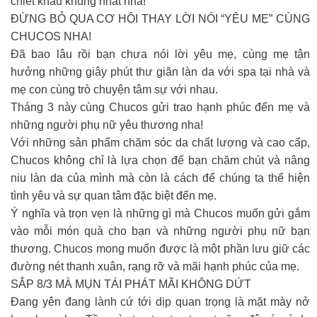
chiết khấu khủng nhất nha!
ĐỪNG BỎ QUA CƠ HỘI THAY LỜI NÓI “YÊU MẸ” CÙNG
CHUCOS NHA!
Đã bao lâu rồi bạn chưa nói lời yêu mẹ, cùng mẹ tận
hưởng những giây phút thư giãn làn da với spa tại nhà và
mẹ con cùng trò chuyện tâm sự với nhau.
Tháng 3 này cùng Chucos gửi trao hạnh phúc đến mẹ và
những người phụ nữ yêu thương nha!
Với những sản phẩm chăm sóc da chất lượng và cao cấp,
Chucos không chỉ là lựa chọn để bạn chăm chút và nâng
niu làn da của mình mà còn là cách để chúng ta thể hiện
tình yêu và sự quan tâm đặc biệt đến mẹ.
Ý nghĩa và trọn vẹn là những gì mà Chucos muốn gửi gắm
vào mỗi món quà cho bạn và những người phụ nữ bạn
thương. Chucos mong muốn được là một phần lưu giữ các
đường nét thanh xuân, rạng rỡ và mãi hạnh phúc của mẹ.
SẮP 8/3 MÀ MỤN TÁI PHÁT MÃI KHÔNG DỨT
Đang yên đang lành cứ tới dịp quan trọng là mặt mày nở