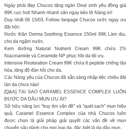
Ngày phái đẹp Chucos tặng ngàn Deal xinh yêu đồng giá
99K cực hot! Nhanh nhanh săn ngay kẻo lỡ Nàng ơi!
Duy nhất 08 15/03, Follow fanpage Chucos rước ngay ưu
đãi hời:
Nước thần Derma Soothing Essence 150ml 99K Làm dịu,
cho da ngậm nước.
Kem dưỡng Natural Nutrient Cream 99K chứa 2%
Niacinamide và Ceramide NP phục hồi da tối ưu.
Intensive Restoration Cream 99K chứa 6 peptide chống lão
hóa, tăng độ đàn hồi cho da.
Các Nàng yêu của Chucos đã sẵn sàng nhập tiệc chiêu đãi
làn da chưa nào!
[Q&A] TẠI SAO CARAMEL ESSENCE COMPLEX LUÔN
ĐƯỢC DA DẦU MỤN ƯU ÁI?
Sở hữu năng lực “truy tìm vấn đề” và “quét sạch” mụn hiệu
quả, Caramel Essence Complex của nhà Chucos luôn
được chọn là giải pháp giải quyết các vấn đề về mụn
chuyên sâu dành cho mọi loại da, đặc biệt là da dầu mụn.