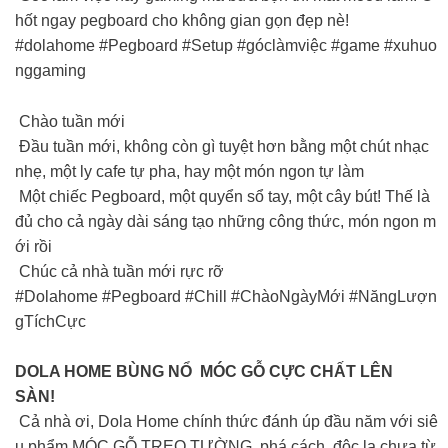
hốt ngay pegboard cho không gian gọn đẹp nè!
#dolahome #Pegboard #Setup #góclàmviệc #game #xuhuo
nggaming
Chào tuần mới
Đầu tuần mới, không còn gì tuyệt hơn bằng một chút nhạc
nhẹ, một ly cafe tự pha, hay một món ngon tự làm
Một chiếc Pegboard, một quyển sổ tay, một cây bút! Thế là
đủ cho cả ngày dài sáng tạo những công thức, món ngon m
ới rồi
Chúc cả nhà tuần mới rực rỡ
#Dolahome #Pegboard #Chill #ChàoNgàyMới #NăngLượn
gTíchCực
DOLA HOME BÙNG NỔ MÓC GỖ CỰC CHẤT LÊN
SÀN!
Cả nhà ơi, Dola Home chính thức đánh úp đầu năm với siê
u phẩm MÓC GỖ TREO TƯỜNG phá cách, độc lạ chưa từ