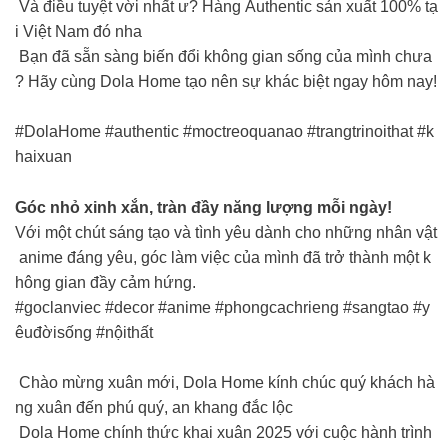
Và điều tuyệt vời nhất ư? Hàng Authentic sản xuất 100% tạ
i Việt Nam đó nha
Bạn đã sẵn sàng biến đổi không gian sống của mình chưa
? Hãy cùng Dola Home tạo nên sự khác biệt ngay hôm nay!
#DolaHome #authentic #moctreoquanao #trangtrinoithat #k
haixuan
Góc nhỏ xinh xắn, tràn đầy năng lượng mỗi ngày!
Với một chút sáng tạo và tình yêu dành cho những nhân vật
anime đáng yêu, góc làm việc của mình đã trở thành một k
hông gian đầy cảm hứng.
#goclanviec #decor #anime #phongcachrieng #sangtao #y
êuđờisống #nộithất
Chào mừng xuân mới, Dola Home kính chúc quý khách hà
ng xuân đến phú quý, an khang đắc lộc
Dola Home chính thức khai xuân 2025 với cuộc hành trình