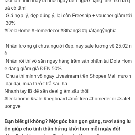
Mỗi lần nhìn thấy là nhớ ngay đến người tặng thế mới là q
uà có tâm!
Giá hợp lý, đẹp đúng ý, lại còn Freeship + voucher giảm tới
30%!
#DolaHome #Homedecor #8thang3 #quàtặngýnghĩa
Nhận lương gì chưa người đẹp, nay sale lương về 25.02 n
è
Nhận rồi thì vô săn ngay hàng trăm sản phẩm tại Dola Hom
e đang giảm giá ĐẾN 50%.
Chưa thì mình vô ngay Livestream trên Shopee Mall mượn
đại đại, mua trước trả sau ha
Nhanh tay IB để săn deal giảm sâu thôi!
#Dolahome #sale #pegboard #móctreo #homedecor #salel
uongve
Bạn biết gì không? Một góc bàn gọn gàng, tươi sáng lu
ôn giúp cho tinh thần hứng khởi hơn mỗi ngày đó!