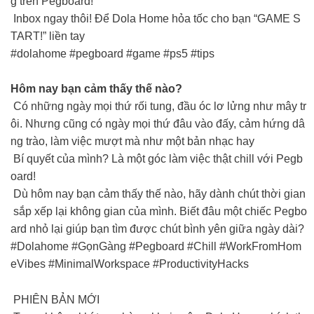
g trên Pegboard!
Inbox ngay thôi! Để Dola Home hỏa tốc cho bạn “GAME S
TART!” liền tay
#dolahome #pegboard #game #ps5 #tips
Hôm nay bạn cảm thấy thế nào?
Có những ngày mọi thứ rối tung, đầu óc lơ lửng như mây tr
ôi. Nhưng cũng có ngày mọi thứ đâu vào đấy, cảm hứng dâ
ng trào, làm việc mượt mà như một bản nhạc hay
Bí quyết của mình? Là một góc làm việc thật chill với Pegb
oard!
Dù hôm nay bạn cảm thấy thế nào, hãy dành chút thời gian
sắp xếp lại không gian của mình. Biết đâu một chiếc Pegbo
ard nhỏ lại giúp bạn tìm được chút bình yên giữa ngày dài?
#Dolahome #GọnGàng #Pegboard #Chill #WorkFromHom
eVibes #MinimalWorkspace #ProductivityHacks
PHIÊN BẢN MỚI