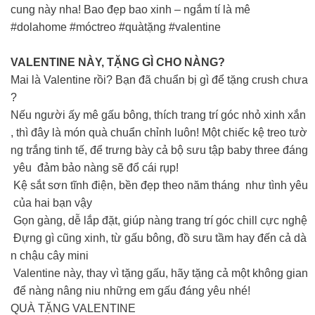
cung này nha! Bao đẹp bao xinh – ngắm tí là mê
#dolahome #móctreo #quàtặng #valentine
VALENTINE NÀY, TẶNG GÌ CHO NÀNG?
Mai là Valentine rồi? Bạn đã chuẩn bị gì để tặng crush chưa
?
Nếu người ấy mê gấu bông, thích trang trí góc nhỏ xinh xắn
, thì đây là món quà chuẩn chỉnh luôn! Một chiếc kệ treo tườ
ng trắng tinh tế, để trưng bày cả bộ sưu tập baby three đáng
yêu đảm bảo nàng sẽ đổ cái rụp!
Kệ sắt sơn tĩnh điện, bền đẹp theo năm tháng như tình yêu
của hai bạn vậy
Gọn gàng, dễ lắp đặt, giúp nàng trang trí góc chill cực nghệ
Đựng gì cũng xinh, từ gấu bông, đồ sưu tầm hay đến cả dà
n chậu cây mini
Valentine này, thay vì tặng gấu, hãy tặng cả một không gian
để nàng nâng niu những em gấu đáng yêu nhé!
QUÀ TẶNG VALENTINE