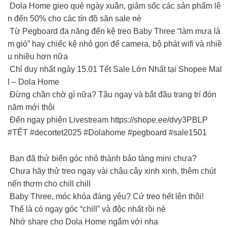
Dola Home gieo quẻ ngày xuân, giảm sốc các sản phẩm lê
n đến 50% cho các tín đồ săn sale nè
Từ Pegboard đa năng đến kệ treo Baby Three “làm mưa là
m gió” hay chiếc kệ nhỏ gọn để camera, bộ phát wifi và nhiề
u nhiều hơn nữa
Chỉ duy nhất ngày 15.01 Tết Sale Lớn Nhất tại Shopee Mal
l – Dola Home
Đừng chần chờ gì nữa? Tậu ngay và bắt đầu trang trí đón
năm mới thôi
Đến ngay phiên Livestream https://shope.ee/dvy3PBLP
#TẾT #decortet2025 #Dolahome #pegboard #sale1501
Bạn đã thử biến góc nhỏ thành bảo tàng mini chưa?
Chưa hãy thử treo ngay vài chậu cây xinh xinh, thêm chút
nến thơm cho chill chill
Baby Three, móc khóa đáng yêu? Cứ treo hết lên thôi!
Thế là có ngay góc “chill” và độc nhất rồi nè
Nhớ share cho Dola Home ngắm với nha