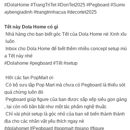
#DolaHome #TrangTriTet #DonTet2025 #Pegboard #Sumv
aybengiadinh #trangtrinhacua #decortet2025
Tết này Dola Home có gì
Nhá hàng cho bạn biết góc Tết của Dola Home nè Xinh xĩu
luôn
Inbox cho Dola Home để biết thêm nhiều concept setup mù
a Tết này nhé
#Dolahome #pegboard #Tết #setup
Hỡi các fan PopMart ơi
Có bộ sưu tập Pop Mart mà chưa có Pegboard là thiếu sót
quá chừng luôn đó
Pegboard giúp figure của bạn được sắp xếp siêu gọn gàng
, lại còn nổi bần bật như một tác phẩm nghệ thuật.
Chỉ vài phút setup là góc nhỏ của bạn sẽ biến thành thánh
địa cho các nhân vật yêu thích ngay nè
#dolahomet #Pegboard #popmart #piano #figure