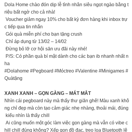
Dola Home chào đón dịp lễ tình nhân siêu ngọt ngào bằng t
riệu bất ngờ cho cả nhà!
Voucher giảm ngay 10% cho bất kỳ đơn hàng khi inbox trự
c tiếp qua tin nhắn
Gói quà miễn phí cho bạn tặng crush
Chỉ áp dụng từ 13/02 – 14/02
Đừng bỏ lỡ cơ hội săn ưu đãi này nhé!
P/S: Có phần quà bí mật dành cho các bạn ib nhanh nhất n
ha
#Dolahome #Pegboard #Móctreo #Valentine #Minigames #
Quàtặng
XANH XANH – GỌN GÀNG – MÁT MẮT
Nhìn cái pegboard này mà thấy thư giãn ghê! Màu xanh khô
ng chỉ đẹp mà còn tạo cảm giác nhẹ nhàng, thoải mái, đúng
kiểu nhìn là thấy chill
Ai cũng muốn một góc làm việc gọn gàng mà vẫn có vibe c
hill chill đúng không? Xếp gọn đồ đạc, treo loa Bluetooth lê