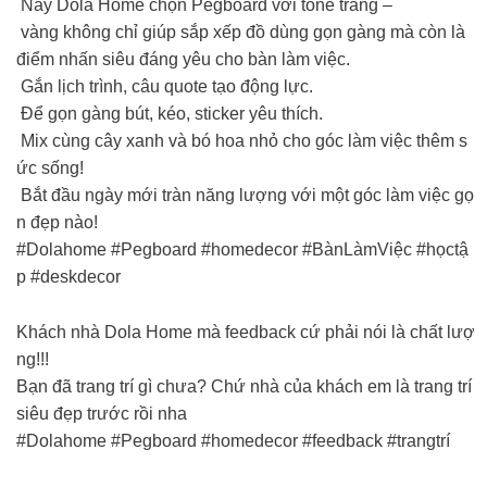
Nay Dola Home chọn Pegboard với tone trắng –
vàng không chỉ giúp sắp xếp đồ dùng gọn gàng mà còn là
điểm nhấn siêu đáng yêu cho bàn làm việc.
Gắn lịch trình, câu quote tạo động lực.
Để gọn gàng bút, kéo, sticker yêu thích.
Mix cùng cây xanh và bó hoa nhỏ cho góc làm việc thêm s
ức sống!
Bắt đầu ngày mới tràn năng lượng với một góc làm việc gọ
n đẹp nào!
#Dolahome #Pegboard #homedecor #BànLàmViệc #họctậ
p #deskdecor
Khách nhà Dola Home mà feedback cứ phải nói là chất lượ
ng!!!
Bạn đã trang trí gì chưa? Chứ nhà của khách em là trang trí
siêu đẹp trước rồi nha
#Dolahome #Pegboard #homedecor #feedback #trangtrí