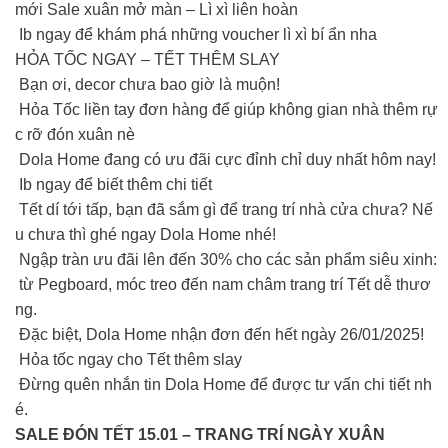
mới Sale xuân mở màn – Lì xì liên hoàn
Ib ngay để khám phá những voucher lì xì bí ẩn nha
HỎA TỐC NGAY – TẾT THÊM SLAY
Bạn ơi, decor chưa bao giờ là muộn!
Hỏa Tốc liền tay đơn hàng để giúp không gian nhà thêm rự
c rỡ đón xuân nè
Dola Home đang có ưu đãi cực đỉnh chỉ duy nhất hôm nay!
Ib ngay để biết thêm chi tiết
Tết dí tới tấp, bạn đã sắm gì để trang trí nhà cửa chưa? Nế
u chưa thì ghé ngay Dola Home nhé!
Ngập tràn ưu đãi lên đến 30% cho các sản phẩm siêu xinh:
từ Pegboard, móc treo đến nam châm trang trí Tết dễ thươ
ng.
Đặc biệt, Dola Home nhận đơn đến hết ngày 26/01/2025!
Hỏa tốc ngay cho Tết thêm slay
Đừng quên nhắn tin Dola Home để được tư vấn chi tiết nh
é.
SALE ĐÓN TẾT 15.01 – TRANG TRÍ NGÀY XUÂN