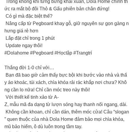
Trong không khí tưng bừng khai xuân, Dola Home chính th
ức ra mắt bộ đôi Thỏ & Gấu phiên bản chân đứng!
Có gì mà đặc biệt thế?
Nâng cấp từ Pegboard khay gỗ, giữ nguyên sự gọn gàng n
hưng giá rẻ hơn
Lắp đặt chỉ trong 1 phút
Update ngay thôi!
#Dolahome #Pegboard #Họctập #Trangtrí
Thắng đời 1-0 chỉ với…
Bạn đã bao giờ cảm thấy bực bội khi bước vào nhà và thấ
y áo khoác, túi xách, chìa khóa rải rác khắp nơi chưa? Khô
ng cần lo nữa! Chỉ cần móc treo này thôi!
Với thiết kế tinh xảo từ A-
Z, mẫu mã đa dạng từ lượn sóng hay thanh nối ngang, dài.
Không cần khoan, chỉ cần dán, thêm móc cửa! Câu “slogan
” quen thuộc của nhà Dola Home đảm bảo mọi chìa khóa,
mũ bảo hiểm, ô dù luôn trong tầm tay.