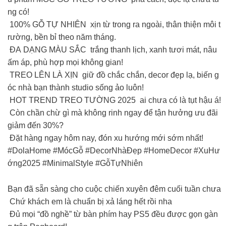
ng có!
100% GỖ TỰ NHIÊN xịn từ trong ra ngoài, thân thiện môi t
rường, bền bỉ theo năm tháng.
ĐA DẠNG MÀU SẮC trắng thanh lịch, xanh tươi mát, nâu
ấm áp, phù hợp mọi không gian!
TREO LÊN LÀ XỊN giữ đồ chắc chắn, decor đẹp lạ, biến g
óc nhà bạn thành studio sống ảo luôn!
HOT TREND TREO TƯỜNG 2025 ai chưa có là tụt hậu á!
Còn chần chừ gì mà không rinh ngay để tận hưởng ưu đãi
giảm đến 30%?
Đặt hàng ngay hôm nay, đón xu hướng mới sớm nhất!
#DolaHome #MócGỗ #DecorNhàĐẹp #HomeDecor #XuHư
ớng2025 #MinimalStyle #GỗTựNhiên
Bạn đã sẵn sàng cho cuộc chiến xuyên đêm cuối tuần chưa
Chứ khách em là chuẩn bị xả láng hết rồi nha
Đủ mọi “đồ nghề” từ bàn phím hay PS5 đều được gọn gàn