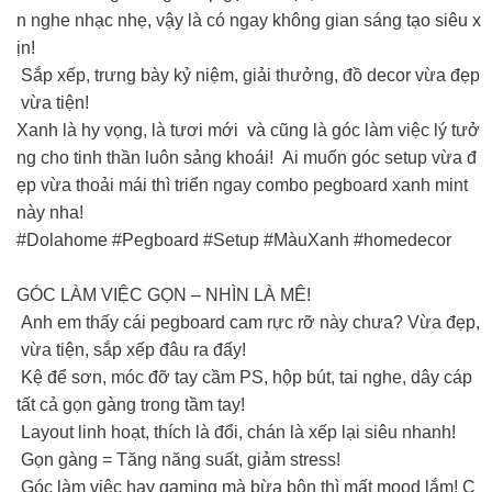
n nghe nhạc nhẹ, vậy là có ngay không gian sáng tạo siêu x
ịn!
Sắp xếp, trưng bày kỷ niệm, giải thưởng, đồ decor vừa đẹp
vừa tiện!
Xanh là hy vọng, là tươi mới và cũng là góc làm việc lý tưở
ng cho tinh thần luôn sảng khoái! Ai muốn góc setup vừa đ
ẹp vừa thoải mái thì triển ngay combo pegboard xanh mint
này nha!
#Dolahome #Pegboard #Setup #MàuXanh #homedecor
GÓC LÀM VIỆC GỌN – NHÌN LÀ MÊ!
Anh em thấy cái pegboard cam rực rỡ này chưa? Vừa đẹp,
vừa tiện, sắp xếp đâu ra đấy!
Kệ để sơn, móc đỡ tay cầm PS, hộp bút, tai nghe, dây cáp
tất cả gọn gàng trong tầm tay!
Layout linh hoạt, thích là đổi, chán là xếp lại siêu nhanh!
Gọn gàng = Tăng năng suất, giảm stress!
Góc làm việc hay gaming mà bừa bộn thì mất mood lắm! C