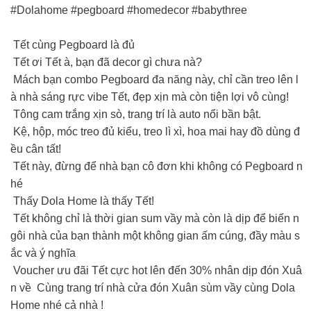
#Dolahome #pegboard #homedecor #babythree
Tết cùng Pegboard là đủ
Tết ơi Tết à, bạn đã decor gì chưa nà?
Mách bạn combo Pegboard đa năng này, chỉ cần treo lên l
à nhà sáng rực vibe Tết, đẹp xịn mà còn tiện lợi vô cùng!
Tông cam trắng xịn sò, trang trí là auto nổi bần bật.
Kệ, hộp, móc treo đủ kiểu, treo lì xì, hoa mai hay đồ dùng đ
ều cân tất!
Tết này, đừng để nhà bạn cô đơn khi không có Pegboard n
hé
Thấy Dola Home là thấy Tết!
Tết không chỉ là thời gian sum vầy mà còn là dịp để biến n
gôi nhà của bạn thành một không gian ấm cúng, đầy màu s
ắc và ý nghĩa
Voucher ưu đãi Tết cực hot lên đến 30% nhân dịp đón Xuâ
n về Cùng trang trí nhà cửa đón Xuân sùm vầy cùng Dola
Home nhé cả nhà !