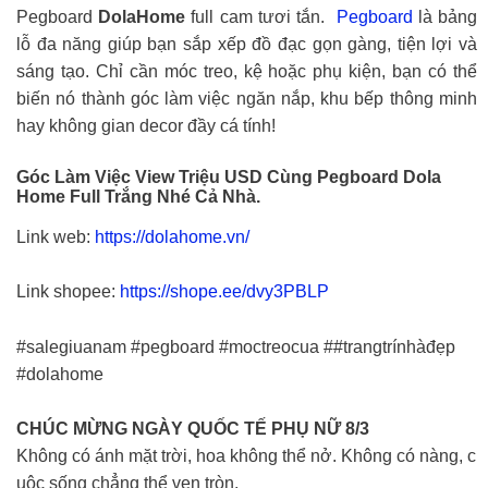
Pegboard
DolaHome
full cam tươi tắn.
Pegboard
là bảng
lỗ đa năng giúp bạn sắp xếp đồ đạc gọn gàng, tiện lợi và
sáng tạo. Chỉ cần móc treo, kệ hoặc phụ kiện, bạn có thể
biến nó thành góc làm việc ngăn nắp, khu bếp thông minh
hay không gian decor đầy cá tính!
Góc Làm Việc View Triệu USD Cùng Pegboard Dola
Home Full Trắng Nhé Cả Nhà.
Link web:
https://dolahome.vn/
Link shopee:
https://shope.ee/dvy3PBLP
#salegiuanam
#pegboard
#moctreocua
#
#trangtrínhàđẹp
#dolahome
CHÚC MỪNG NGÀY QUỐC TẾ PHỤ NỮ 8/3
Không có ánh mặt trời, hoa không thể nở. Không có nàng, c
uộc sống chẳng thể vẹn tròn.