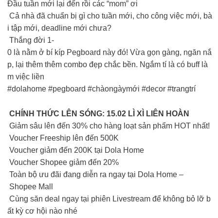
Đầu tuần mới lại đến rồi các “mom” ơi
Cả nhà đã chuẩn bị gì cho tuần mới, cho công việc mới, bà
i tập mới, deadline mới chưa?
Thắng đời 1-
0 là nằm ở bí kíp Pegboard này đó! Vừa gọn gàng, ngăn nắ
p, lại thêm thêm combo đẹp chắc bền. Ngắm tí là có buff là
m việc liền
#dolahome #pegboard #chàongàymới #decor #trangtrí
CHÍNH THỨC LÊN SÓNG: 15.02 LÌ XÌ LIÊN HOÀN
Giảm sâu lên đến 30% cho hàng loạt sản phẩm HOT nhất!
Voucher Freeship lên đến 500K
Voucher giảm đến 200K tại Dola Home
Voucher Shopee giảm đến 20%
Toàn bộ ưu đãi đang diễn ra ngay tại Dola Home –
Shopee Mall
Cùng săn deal ngay tại phiên Livestream để không bỏ lỡ b
ất kỳ cơ hội nào nhé