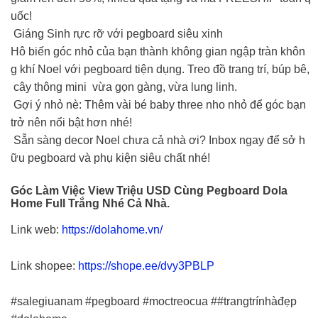
uốc!
Giáng Sinh rực rỡ với pegboard siêu xinh
Hô biến góc nhỏ của bạn thành không gian ngập tràn khôn
g khí Noel với pegboard tiện dụng. Treo đồ trang trí, búp bê,
cây thông mini vừa gọn gàng, vừa lung linh.
Gợi ý nhỏ nè: Thêm vài bé baby three nho nhỏ để góc bạn
trở nên nổi bật hơn nhé!
Sẵn sàng decor Noel chưa cả nhà ơi? Inbox ngay để sở h
ữu pegboard và phụ kiện siêu chất nhé!
Góc Làm Việc View Triệu USD Cùng Pegboard Dola
Home Full Trắng Nhé Cả Nhà.
Link web:
https://dolahome.vn/
Link shopee:
https://shope.ee/dvy3PBLP
#salegiuanam
#pegboard
#moctreocua
#
#trangtrínhàđẹp