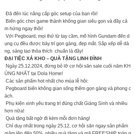
Đã đến lúc nâng cấp góc setup của bạn rồi!
Biến góc chơi game thành không gian siêu gọn và đầy cả
m hứng ngay thôi!
Với Pegboard, mọi thứ từ tay cầm, mô hình Gundam đến d
ụng cụ đều được bày trí gọn gàng, đẹp mắt. Sắp xếp dễ dà
ng, sáng tạo thỏa thích chuẩn là đây!
ĐẠI TIỆC XẢ KHO – QUÀ TẶNG LINH ĐÌNH
Ngày 25.12.2024, đừng bỏ lỡ cơ hội săn sale cuối năm KH
ỦNG NHẤT tại Dola Home!
Các sản phẩm hot nhất cho mùa lễ hội:
Pegboard biến không gian sống thêm gọn gàng và phong c
ách.
Phụ kiện xinh yêu trang trí đúng chất Giáng Sinh và nhiều
hơn nữa!
Quà tặng bất ngờ đi kèm mỗi đơn hàng!
Chỉ duy nhất trong ngày 25.12, cơ hội săn ngay sản phẩm
giảm lên đến 50%, nhiều quà tặng và mã FREESHIP toàn q