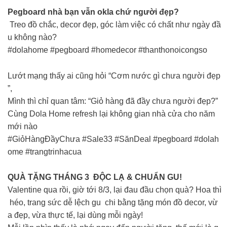
Pegboard nhà bạn vẫn okla chứ người đẹp?
Treo đồ chắc, decor đẹp, góc làm việc có chất như ngày đầ
u không nào?
#dolahome #pegboard #homedecor #thanthonoicongso
Lướt mạng thấy ai cũng hỏi “Cơm nước gì chưa người đẹp
”,
Mình thì chỉ quan tâm: “Giỏ hàng đã đầy chưa người đẹp?” ​
Cùng Dola Home refresh lại không gian nhà cửa cho năm
mới nào
#GiỏHàngĐầyChưa #Sale33 #SănDeal #pegboard #dolah
ome #trangtrinhacua
QUÀ TẶNG THÁNG 3 ĐỘC LẠ & CHUẨN GU!
Valentine qua rồi, giờ tới 8/3, lại đau đầu chọn quà? Hoa thì
héo, trang sức dễ lệch gu chi bằng tặng món đồ decor, vừ
a đẹp, vừa thực tế, lại dùng mỗi ngày!