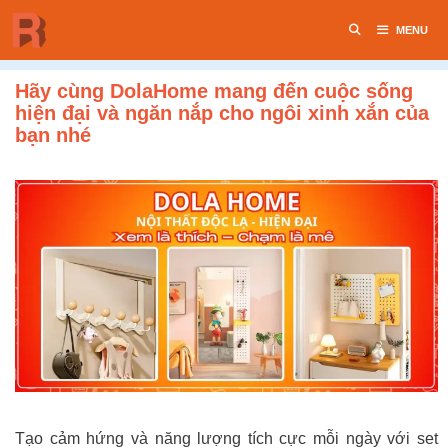
Chuyển
MENU
đến
nội
dung
Hãy cùng DolaHome mang đến cuộc sống
hiện đại và ngăn nắp cho ngôi xinh xắn của
bạn nhé
Tạo cảm hứng và năng lượng tích cực mỗi ngày với set