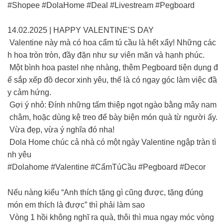
#Shopee #DolaHome #Deal #Livestream #Pegboard
14.02.2025 | HAPPY VALENTINE’S DAY
Valentine này mà có hoa cẩm tú cầu là hết xẩy! Những các
h hoa tròn tròn, đầy đặn như sự viên mãn và hạnh phúc.
Một bình hoa pastel nhẹ nhàng, thêm Pegboard tiện dụng đ
ể sắp xếp đồ decor xinh yêu, thế là có ngay góc làm việc đầ
y cảm hứng.
Gợi ý nhỏ: Đính những tấm thiệp ngọt ngào bằng mây nam
châm, hoặc dùng kệ treo để bày biện món quà từ người ấy.
Vừa đẹp, vừa ý nghĩa đó nha!
Dola Home chúc cả nhà có một ngày Valentine ngập tràn tì
nh yêu
#Dolahome #Valentine #CẩmTúCầu #Pegboard #Decor
Nếu nàng kiểu “Anh thích tặng gì cũng được, tặng đúng
món em thích là được” thì phải làm sao
Vòng 1 hồi không nghĩ ra quà, thôi thì mua ngay móc vòng