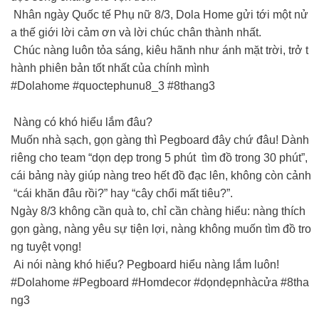
Nhân ngày Quốc tế Phụ nữ 8/3, Dola Home gửi tới một nử
a thế giới lời cảm ơn và lời chúc chân thành nhất.
Chúc nàng luôn tỏa sáng, kiêu hãnh như ánh mặt trời, trở t
hành phiên bản tốt nhất của chính mình
#Dolahome #quoctephunu8_3 #8thang3
Nàng có khó hiểu lắm đâu?
Muốn nhà sạch, gọn gàng thì Pegboard đây chứ đâu! Dành
riêng cho team “dọn dẹp trong 5 phút tìm đồ trong 30 phút”,
cái bảng này giúp nàng treo hết đồ đạc lên, không còn cảnh
“cái khăn đâu rồi?” hay “cây chổi mất tiêu?”.
Ngày 8/3 không cần quà to, chỉ cần chàng hiểu: nàng thích
gọn gàng, nàng yêu sự tiện lợi, nàng không muốn tìm đồ tro
ng tuyệt vọng!
Ai nói nàng khó hiểu? Pegboard hiểu nàng lắm luôn!
#Dolahome #Pegboard #Homdecor #dọndẹpnhàcửa #8tha
ng3