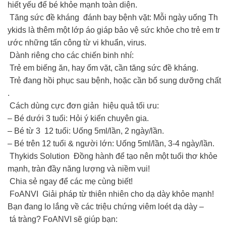
hiết yếu để bé khỏe mạnh toàn diện.
Tăng sức đề kháng đánh bay bệnh vặt: Mỗi ngày uống Th
ykids là thêm một lớp áo giáp bảo vệ sức khỏe cho trẻ em tr
ước những tấn công từ vi khuẩn, virus.
Dành riêng cho các chiến binh nhí:
Trẻ em biếng ăn, hay ốm vặt, cần tăng sức đề kháng.
Trẻ đang hồi phục sau bệnh, hoặc cần bổ sung dưỡng chất
.
Cách dùng cực đơn giản hiệu quả tối ưu:
– Bé dưới 3 tuổi: Hỏi ý kiến chuyên gia.
– Bé từ 3 12 tuổi: Uống 5ml/lần, 2 ngày/lần.
– Bé trên 12 tuổi & người lớn: Uống 5ml/lần, 3-4 ngày/lần.
Thykids Solution Đồng hành để tạo nên một tuổi thơ khỏe
mạnh, tràn đầy năng lượng và niềm vui!
Chia sẻ ngay để các mẹ cùng biết!
FoANVI Giải pháp từ thiên nhiên cho dạ dày khỏe mạnh!
Bạn đang lo lắng về các triệu chứng viêm loét dạ dày –
tá tràng? FoANVI sẽ giúp bạn: