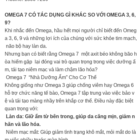
OMEGA 7 CÓ TÁC DỤNG GÌ KHÁC SO VỚI OMEGA 3, 6,
9?
Khi nhắc đến Omega, hầu hết mọi người chỉ biết đến Omeg
a 3, 6, 9 và những lợi ích của chúng với sức khỏe tim mạch,
não bộ hay làn da.
Nhưng bạn có biết rằng Omega 7 một axit béo không bão h
òa hiếm gặp lại đóng vai trò quan trọng trong việc dưỡng ẩ
m, tái tạo niêm mạc và làm chậm lão hóa?
Omega 7 “Nhà Dưỡng Ẩm” Cho Cơ Thể
Không giống như Omega 3 giúp chống viêm hay Omega 6
hỗ trợ chức năng tế bào, Omega 7 tập trung vào việc bảo v
ệ và tái tạo màng nhầy trên khắp cơ thể. Điều này đặc biệt
quan trọng với:
Làn da: Giữ ẩm từ bên trong, giúp da căng mịn, giảm n
hăn và lão hóa.
Niêm mạc mắt: Giúp giảm tình trạng khô mắt, mỏi mắt do là
m việc nhiều trước màn hình.