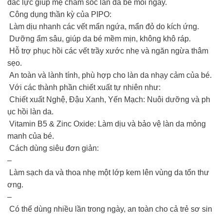
đắc lực giúp mẹ chăm sóc làn da bé mỗi ngày.
Công dụng thần kỳ của PIPO:
Làm dịu nhanh các vết mẩn ngứa, mẩn đỏ do kích ứng.
Dưỡng ẩm sâu, giúp da bé mềm mịn, không khô ráp.
Hỗ trợ phục hồi các vết trầy xước nhẹ và ngăn ngừa thâm
sẹo.
An toàn và lành tính, phù hợp cho làn da nhạy cảm của bé.
Với các thành phần chiết xuất tự nhiên như:
Chiết xuất Nghệ, Đậu Xanh, Yến Mạch: Nuôi dưỡng và ph
ục hồi làn da.
Vitamin B5 & Zinc Oxide: Làm dịu và bảo vệ làn da mỏng
manh của bé.
Cách dùng siêu đơn giản:
–
Làm sạch da và thoa nhẹ một lớp kem lên vùng da tổn thư
ơng.
–
Có thể dùng nhiều lần trong ngày, an toàn cho cả trẻ sơ sin