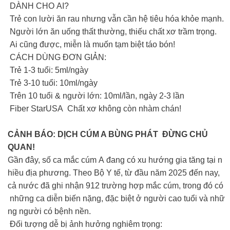
DÀNH CHO AI?
Trẻ con lười ăn rau nhưng vẫn cần hệ tiêu hóa khỏe mạnh.
Người lớn ăn uống thất thường, thiếu chất xơ trầm trọng.
Ai cũng được, miễn là muốn tạm biệt táo bón!
CÁCH DÙNG ĐƠN GIẢN:
Trẻ 1-3 tuổi: 5ml/ngày
Trẻ 3-10 tuổi: 10ml/ngày
Trên 10 tuổi & người lớn: 10ml/lần, ngày 2-3 lần
Fiber StarUSA Chất xơ không còn nhàm chán!
CẢNH BÁO: DỊCH CÚM A BÙNG PHÁT ĐỪNG CHỦ
QUAN!
Gần đây, số ca mắc cúm A đang có xu hướng gia tăng tại n
hiều địa phương. Theo Bộ Y tế, từ đầu năm 2025 đến nay,
cả nước đã ghi nhận 912 trường hợp mắc cúm, trong đó có
những ca diễn biến nặng, đặc biệt ở người cao tuổi và nhữ
ng người có bệnh nền.
Đối tượng dễ bị ảnh hưởng nghiêm trọng: