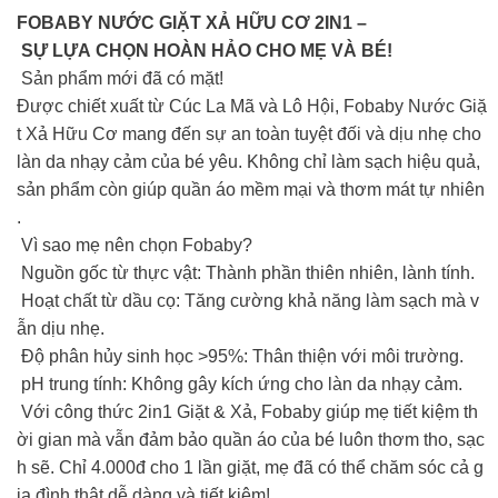
FOBABY NƯỚC GIẶT XẢ HỮU CƠ 2IN1 –
SỰ LỰA CHỌN HOÀN HẢO CHO MẸ VÀ BÉ!
Sản phẩm mới đã có mặt!
Được chiết xuất từ Cúc La Mã và Lô Hội, Fobaby Nước Giặ
t Xả Hữu Cơ mang đến sự an toàn tuyệt đối và dịu nhẹ cho
làn da nhạy cảm của bé yêu. Không chỉ làm sạch hiệu quả,
sản phẩm còn giúp quần áo mềm mại và thơm mát tự nhiên
.
Vì sao mẹ nên chọn Fobaby?
Nguồn gốc từ thực vật: Thành phần thiên nhiên, lành tính.
Hoạt chất từ dầu cọ: Tăng cường khả năng làm sạch mà v
ẫn dịu nhẹ.
Độ phân hủy sinh học >95%: Thân thiện với môi trường.
pH trung tính: Không gây kích ứng cho làn da nhạy cảm.
Với công thức 2in1 Giặt & Xả, Fobaby giúp mẹ tiết kiệm th
ời gian mà vẫn đảm bảo quần áo của bé luôn thơm tho, sạc
h sẽ. Chỉ 4.000đ cho 1 lần giặt, mẹ đã có thể chăm sóc cả g
ia đình thật dễ dàng và tiết kiệm!