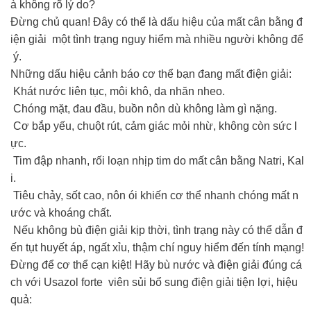
à không rõ lý do?
Đừng chủ quan! Đây có thể là dấu hiệu của mất cân bằng đ
iện giải một tình trạng nguy hiểm mà nhiều người không để
ý.
Những dấu hiệu cảnh báo cơ thể bạn đang mất điện giải:
Khát nước liên tục, môi khô, da nhăn nheo.
Chóng mặt, đau đầu, buồn nôn dù không làm gì nặng.
Cơ bắp yếu, chuột rút, cảm giác mỏi nhừ, không còn sức l
ực.
Tim đập nhanh, rối loạn nhịp tim do mất cân bằng Natri, Kal
i.
Tiêu chảy, sốt cao, nôn ói khiến cơ thể nhanh chóng mất n
ước và khoáng chất.
Nếu không bù điện giải kịp thời, tình trạng này có thể dẫn đ
ến tụt huyết áp, ngất xỉu, thậm chí nguy hiểm đến tính mạng!
Đừng để cơ thể cạn kiệt! Hãy bù nước và điện giải đúng cá
ch với Usazol forte viên sủi bổ sung điện giải tiện lợi, hiệu
quả: