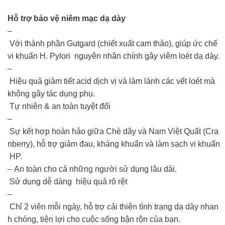
Hỗ trợ bảo vệ niêm mạc dạ dày
–
Với thành phần Gutgard (chiết xuất cam thảo), giúp ức chế
vi khuẩn H. Pylori nguyên nhân chính gây viêm loét dạ dày.
–
Hiệu quả giảm tiết acid dịch vị và làm lành các vết loét mà
không gây tác dụng phụ.
Tự nhiên & an toàn tuyệt đối
–
Sự kết hợp hoàn hảo giữa Chè dây và Nam Việt Quất (Cra
nberry), hỗ trợ giảm đau, kháng khuẩn và làm sạch vi khuẩn
HP.
– An toàn cho cả những người sử dụng lâu dài.
Sử dụng dễ dàng hiệu quả rõ rệt
–
Chỉ 2 viên mỗi ngày, hỗ trợ cải thiện tình trạng dạ dày nhan
h chóng, tiện lợi cho cuộc sống bận rộn của bạn.