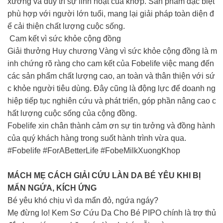
xương và duy trì sự linh hoạt của khớp. Sản phẩm đặc biệt
phù hợp với người lớn tuổi, mang lại giải pháp toàn diện đ
ể cải thiện chất lượng cuộc sống.
Cam kết vì sức khỏe cộng đồng
Giải thưởng Huy chương Vàng vì sức khỏe cộng đồng là m
inh chứng rõ ràng cho cam kết của Fobelife việc mang đến
các sản phẩm chất lượng cao, an toàn và thân thiện với sứ
c khỏe người tiêu dùng. Đây cũng là động lực để doanh ng
hiệp tiếp tục nghiên cứu và phát triển, góp phần nâng cao c
hất lượng cuộc sống của cộng đồng.
Fobelife xin chân thành cảm ơn sự tin tưởng và đồng hành
của quý khách hàng trong suốt hành trình vừa qua.
#Fobelife #ForABetterLife #FobeMilkXuongKhop
MÁCH MẸ CÁCH GIẢI CỨU LÀN DA BÉ YÊU KHI BỊ
MẨN NGỨA, KÍCH ỨNG
Bé yêu khó chịu vì da mẩn đỏ, ngứa ngáy?
Mẹ đừng lo! Kem Sơ Cứu Da Cho Bé PIPO chính là trợ thủ