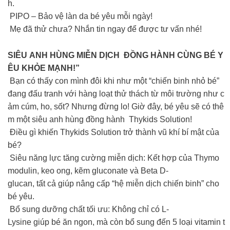
h.
PIPO – Bảo vệ làn da bé yêu mỗi ngày!
Mẹ đã thử chưa? Nhắn tin ngay để được tư vấn nhé!
SIÊU ANH HÙNG MIỄN DỊCH ĐỒNG HÀNH CÙNG BÉ Y
ÊU KHỎE MẠNH!”
Bạn có thấy con mình đôi khi như một “chiến binh nhỏ bé”
đang đấu tranh với hàng loạt thử thách từ môi trường như c
ảm cúm, ho, sốt? Nhưng đừng lo! Giờ đây, bé yêu sẽ có thê
m một siêu anh hùng đồng hành Thykids Solution!
Điều gì khiến Thykids Solution trở thành vũ khí bí mật của
bé?
Siêu năng lực tăng cường miễn dịch: Kết hợp của Thymo
modulin, keo ong, kẽm gluconate và Beta D-
glucan, tất cả giúp nâng cấp “hệ miễn dịch chiến binh” cho
bé yêu.
Bổ sung dưỡng chất tối ưu: Không chỉ có L-
Lysine giúp bé ăn ngon, mà còn bổ sung đến 5 loại vitamin t