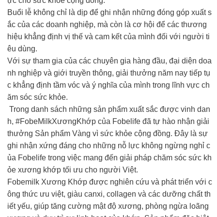
ực cho sức khỏe cộng đồng.
Buổi lễ không chỉ là dịp để ghi nhận những đóng góp xuất s
ắc của các doanh nghiệp, mà còn là cơ hội để các thương
hiệu khẳng định vị thế và cam kết của mình đối với người ti
êu dùng.
Với sự tham gia của các chuyên gia hàng đầu, đại diện doa
nh nghiệp và giới truyền thông, giải thưởng năm nay tiếp tụ
c khẳng định tầm vóc và ý nghĩa của mình trong lĩnh vực ch
ăm sóc sức khỏe.
Trong danh sách những sản phẩm xuất sắc được vinh dan
h, #FobeMilkXươngKhớp của Fobelife đã tự hào nhận giải
thưởng Sản phẩm Vàng vì sức khỏe cộng đồng. Đây là sự
ghi nhận xứng đáng cho những nỗ lực không ngừng nghỉ c
ủa Fobelife trong việc mang đến giải pháp chăm sóc sức kh
ỏe xương khớp tối ưu cho người Việt.
Fobemilk Xương Khớp được nghiên cứu và phát triển với c
ông thức ưu việt, giàu canxi, collagen và các dưỡng chất th
iết yếu, giúp tăng cường mật độ xương, phòng ngừa loãng