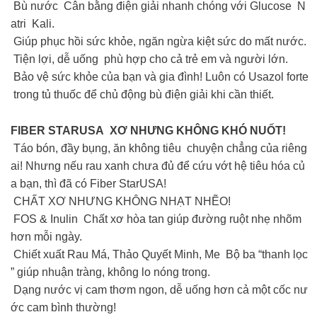
Bù nước Cân bằng điện giải nhanh chóng với Glucose N
atri Kali.
Giúp phục hồi sức khỏe, ngăn ngừa kiệt sức do mất nước.
Tiện lợi, dễ uống phù hợp cho cả trẻ em và người lớn.
Bảo vệ sức khỏe của bạn và gia đình! Luôn có Usazol forte
trong tủ thuốc để chủ động bù điện giải khi cần thiết.
FIBER STARUSA XƠ NHƯNG KHÔNG KHÓ NUỐT!
Táo bón, đầy bụng, ăn không tiêu chuyện chẳng của riêng
ai! Nhưng nếu rau xanh chưa đủ để cứu vớt hệ tiêu hóa củ
a bạn, thì đã có Fiber StarUSA!
CHẤT XƠ NHƯNG KHÔNG NHẠT NHẼO!
FOS & Inulin Chất xơ hòa tan giúp đường ruột nhẹ nhõm
hơn mỗi ngày.
Chiết xuất Rau Má, Thảo Quyết Minh, Me Bộ ba “thanh lọc
” giúp nhuận tràng, không lo nóng trong.
Dạng nước vị cam thơm ngon, dễ uống hơn cả một cốc nư
ớc cam bình thường!