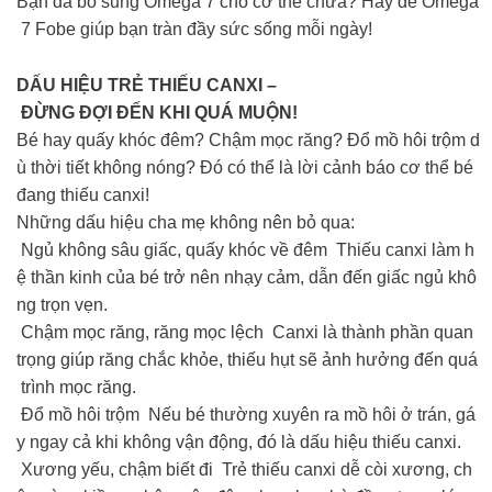
Bạn đã bổ sung Omega 7 cho cơ thể chưa? Hãy để Omega
7 Fobe giúp bạn tràn đầy sức sống mỗi ngày!
DẤU HIỆU TRẺ THIẾU CANXI –
ĐỪNG ĐỢI ĐẾN KHI QUÁ MUỘN!
Bé hay quấy khóc đêm? Chậm mọc răng? Đổ mồ hôi trộm d
ù thời tiết không nóng? Đó có thể là lời cảnh báo cơ thể bé
đang thiếu canxi!
Những dấu hiệu cha mẹ không nên bỏ qua:
Ngủ không sâu giấc, quấy khóc về đêm Thiếu canxi làm h
ệ thần kinh của bé trở nên nhạy cảm, dẫn đến giấc ngủ khô
ng trọn vẹn.
Chậm mọc răng, răng mọc lệch Canxi là thành phần quan
trọng giúp răng chắc khỏe, thiếu hụt sẽ ảnh hưởng đến quá
trình mọc răng.
Đổ mồ hôi trộm Nếu bé thường xuyên ra mồ hôi ở trán, gá
y ngay cả khi không vận động, đó là dấu hiệu thiếu canxi.
Xương yếu, chậm biết đi Trẻ thiếu canxi dễ còi xương, ch