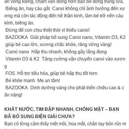
ân vòng kiềng, chậm vận động hơn bạn bè đồng trang lứa.
Biếng ăn, hay cáu gắt Canxi không chỉ ảnh hưởng đến xư
ơng mà còn tác động đến hệ thần kinh, làm bé trở nên cáu
kỉnh, biếng ăn.
Đừng để con chịu thiệt thòi vì thiếu canxi!
BAZOOKA Giải pháp bổ sung Canxi nano, Vitamin D3, K2
giúp bé cao lớn, xương chắc khỏe, răng vững vàng!
Canxi nano Hấp thu nhanh, không gây lắng đọng
Vitamin D3 & K2 Tăng cường vận chuyển canxi vào xươn
g
FOS Hỗ trợ tiêu hóa, giúp bé hấp thu tốt hơn
Bé khỏe mạnh Mẹ an tâm!
BAZOOKA Dinh dưỡng vàng cho phát triển chiều cao & c
ân nặng!
KHÁT NƯỚC, TIM ĐẬP NHANH, CHÓNG MẶT – BẠN
ĐÃ BỔ SUNG ĐIỆN GIẢI CHƯA?
Bạn có từng cảm thấy mệt mỏi, hoa mắt, chân tay bủn rủn m