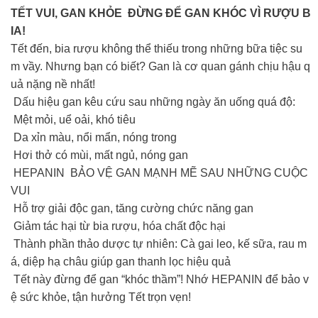
TẾT VUI, GAN KHỎE ĐỪNG ĐỂ GAN KHÓC VÌ RƯỢU B
IA!
Tết đến, bia rượu không thể thiếu trong những bữa tiệc su
m vầy. Nhưng bạn có biết? Gan là cơ quan gánh chịu hậu q
uả nặng nề nhất!
Dấu hiệu gan kêu cứu sau những ngày ăn uống quá độ:
Mệt mỏi, uể oải, khó tiêu
Da xỉn màu, nổi mẩn, nóng trong
Hơi thở có mùi, mất ngủ, nóng gan
HEPANIN BẢO VỆ GAN MẠNH MẼ SAU NHỮNG CUỘC
VUI
Hỗ trợ giải độc gan, tăng cường chức năng gan
Giảm tác hại từ bia rượu, hóa chất độc hại
Thành phần thảo dược tự nhiên: Cà gai leo, kế sữa, rau m
á, diệp hạ châu giúp gan thanh lọc hiệu quả
Tết này đừng để gan “khóc thầm”! Nhớ HEPANIN để bảo v
ệ sức khỏe, tận hưởng Tết trọn vẹn!