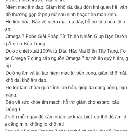
Niêm mạc âm đạo: Giảm khô rát, đau đớn khi quan hệ vấn
đề thường gặp ở phụ nữ sau sinh hoặc tiền mãn kinh.
Hệ tiêu hóa: Bảo vệ niêm mạc dạ dày, hỗ trợ tiêu hóa tốt h
ơn.
Omega 7 Fobe Giải Pháp Từ Thiên Nhiên Giúp Bạn Dưỡn
g Ẩm Từ Bên Trong
Được chiết xuất 100% từ Dầu Hắc Mai Biển Tây Tạng, Fo
be Omega 7 cung cấp nguồn Omega 7 tự nhiên quý hiếm, g
iúp:
Dưỡng ẩm và tái tạo niêm mạc từ bên trong, giảm khô mắt,
khô da, khô âm đạo.
Hỗ trợ làm chậm quá trình lão hóa, giúp da căng bóng, mịn
màng.
Bảo vệ sức khỏe tim mạch, hỗ trợ giảm cholesterol xấu.
Dùng 1-
2 viên mỗi ngày để cảm nhận sự khác biệt cơ thể đủ ẩm, d
a căng mịn, không lo khô rát!