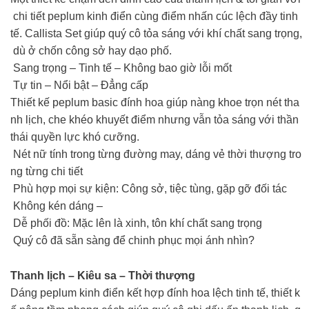
chi tiết peplum kinh điển cùng điểm nhấn cúc lệch đầy tinh
tế. Callista Set giúp quý cô tỏa sáng với khí chất sang trọng,
dù ở chốn công sở hay dạo phố.
Sang trọng – Tinh tế – Không bao giờ lỗi mốt
Tự tin – Nổi bật – Đẳng cấp
Thiết kế peplum basic đính hoa giúp nàng khoe trọn nét tha
nh lịch, che khéo khuyết điểm nhưng vẫn tỏa sáng với thần
thái quyền lực khó cưỡng.
Nét nữ tính trong từng đường may, dáng vẻ thời thượng tro
ng từng chi tiết
Phù hợp mọi sự kiện: Công sở, tiệc tùng, gặp gỡ đối tác
Không kén dáng –
Dễ phối đồ: Mặc lên là xinh, tôn khí chất sang trọng
Quý cô đã sẵn sàng để chinh phục mọi ánh nhìn?
Thanh lịch – Kiêu sa – Thời thượng
Dáng peplum kinh điển kết hợp đính hoa lệch tinh tế, thiết k