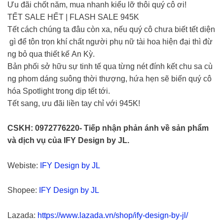
Ưu đãi chốt năm, mua nhanh kiểu lỡ thôi quý cô ơi!
TẾT SALE HẾT | FLASH SALE 945K
Tết cách chúng ta đâu còn xa, nếu quý cô chưa biết tết diện
gì để tôn trọn khí chất người phụ nữ tài hoa hiện đại thì đừ
ng bỏ qua thiết kế An Kỳ.
Bản phối sở hữu sự tinh tế qua từng nét đính kết chu sa cù
ng phom dáng suông thời thượng, hứa hẹn sẽ biến quý cô
hóa Spotlight trong dịp tết tới.
Tết sang, ưu đãi liền tay chỉ với 945K!
CSKH: 0972776220- Tiếp nhận phản ánh về sản phẩm
và dịch vụ của IFY Design by JL.
Webiste:
IFY Design by JL
Shopee:
IFY Design by JL
Lazada:
https://www.lazada.vn/shop/ify-design-by-jl/