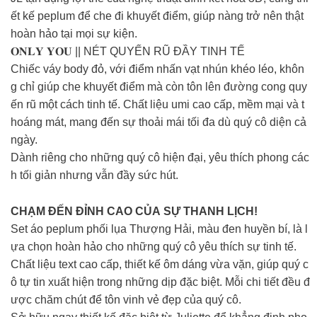
ết kế peplum để che đi khuyết điểm, giúp nàng trở nên thật
hoàn hảo tại mọi sự kiện.
𝐎𝐍𝐋𝐘 𝐘𝐎𝐔 || NÉT QUYẾN RŨ ĐẦY TINH TẾ
Chiếc váy body đỏ, với điểm nhấn vạt nhún khéo léo, khôn
g chỉ giúp che khuyết điểm mà còn tôn lên đường cong quy
ến rũ một cách tinh tế. Chất liệu umi cao cấp, mềm mại và t
hoáng mát, mang đến sự thoải mái tối đa dù quý cô diện cả
ngày.
Dành riêng cho những quý cô hiện đại, yêu thích phong các
h tối giản nhưng vẫn đầy sức hút.
CHẠM ĐẾN ĐỈNH CAO CỦA SỰ THANH LỊCH!
Set áo peplum phối lụa Thượng Hải, màu đen huyền bí, là l
ựa chọn hoàn hảo cho những quý cô yêu thích sự tinh tế.
Chất liệu text cao cấp, thiết kế ôm dáng vừa vặn, giúp quý c
ô tự tin xuất hiện trong những dịp đặc biệt. Mỗi chi tiết đều đ
ược chăm chút để tôn vinh vẻ đẹp của quý cô.