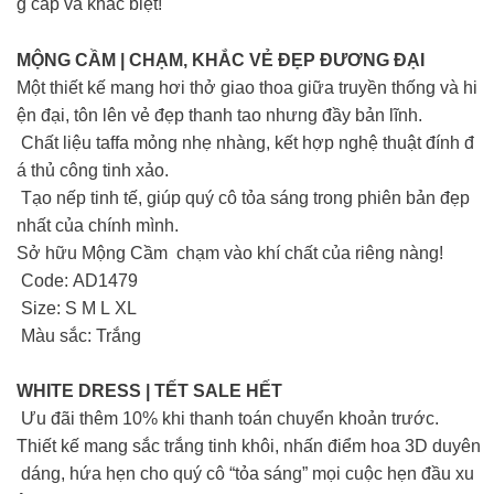
g cấp và khác biệt!
MỘNG CẦM | CHẠM, KHẮC VẺ ĐẸP ĐƯƠNG ĐẠI
Một thiết kế mang hơi thở giao thoa giữa truyền thống và hi
ện đại, tôn lên vẻ đẹp thanh tao nhưng đầy bản lĩnh.
Chất liệu taffa mỏng nhẹ nhàng, kết hợp nghệ thuật đính đ
á thủ công tinh xảo.
Tạo nếp tinh tế, giúp quý cô tỏa sáng trong phiên bản đẹp
nhất của chính mình.
Sở hữu Mộng Cầm chạm vào khí chất của riêng nàng!
Code: AD1479
Size: S M L XL
Màu sắc: Trắng
WHITE DRESS | TẾT SALE HẾT
Ưu đãi thêm 10% khi thanh toán chuyển khoản trước.
Thiết kế mang sắc trắng tinh khôi, nhấn điểm hoa 3D duyên
dáng, hứa hẹn cho quý cô “tỏa sáng” mọi cuộc hẹn đầu xu