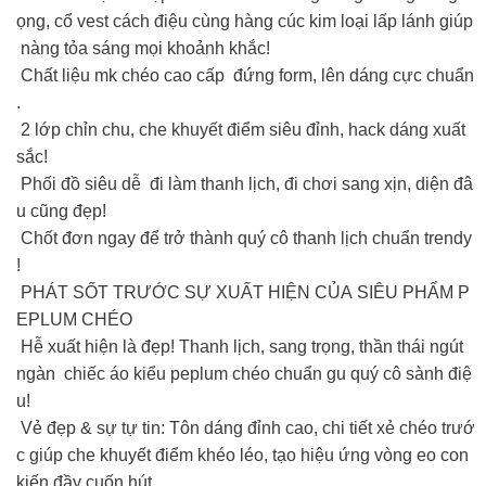
ọng, cổ vest cách điệu cùng hàng cúc kim loại lấp lánh giúp
nàng tỏa sáng mọi khoảnh khắc!
Chất liệu mk chéo cao cấp đứng form, lên dáng cực chuẩn
.
2 lớp chỉn chu, che khuyết điểm siêu đỉnh, hack dáng xuất
sắc!
Phối đồ siêu dễ đi làm thanh lịch, đi chơi sang xịn, diện đâ
u cũng đẹp!
Chốt đơn ngay để trở thành quý cô thanh lịch chuẩn trendy
!
PHÁT SỐT TRƯỚC SỰ XUẤT HIỆN CỦA SIÊU PHẨM P
EPLUM CHÉO
Hễ xuất hiện là đẹp! Thanh lịch, sang trọng, thần thái ngút
ngàn chiếc áo kiểu peplum chéo chuẩn gu quý cô sành điệ
u!
Vẻ đẹp & sự tự tin: Tôn dáng đỉnh cao, chi tiết xẻ chéo trướ
c giúp che khuyết điểm khéo léo, tạo hiệu ứng vòng eo con
kiến đầy cuốn hút.