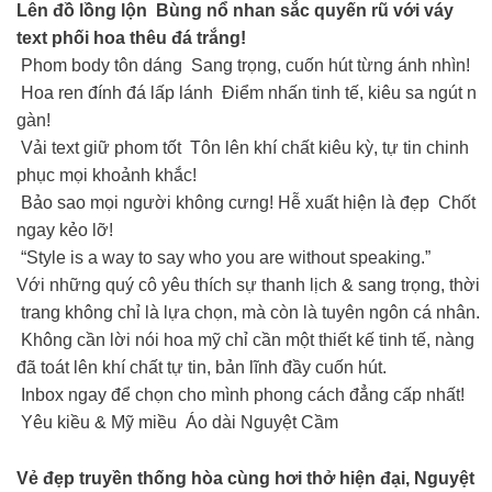
Lên đồ lồng lộn Bùng nổ nhan sắc quyến rũ với váy
text phối hoa thêu đá trắng!
Phom body tôn dáng Sang trọng, cuốn hút từng ánh nhìn!
Hoa ren đính đá lấp lánh Điểm nhấn tinh tế, kiêu sa ngút n
gàn!
Vải text giữ phom tốt Tôn lên khí chất kiêu kỳ, tự tin chinh
phục mọi khoảnh khắc!
Bảo sao mọi người không cưng! Hễ xuất hiện là đẹp Chốt
ngay kẻo lỡ!
“Style is a way to say who you are without speaking.”
Với những quý cô yêu thích sự thanh lịch & sang trọng, thời
trang không chỉ là lựa chọn, mà còn là tuyên ngôn cá nhân.
Không cần lời nói hoa mỹ chỉ cần một thiết kế tinh tế, nàng
đã toát lên khí chất tự tin, bản lĩnh đầy cuốn hút.
Inbox ngay để chọn cho mình phong cách đẳng cấp nhất!
Yêu kiều & Mỹ miều Áo dài Nguyệt Cầm
Vẻ đẹp truyền thống hòa cùng hơi thở hiện đại, Nguyệt