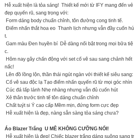
Hễ xuất hiện là tỏa sáng! Thiết kế mới từ IFY mang đến vẻ
đẹp quyến rũ, sang trọng với:
Form dáng body chuẩn chỉnh, tôn đường cong tinh tế.
Điểm nhấn thắt hoa eo Thanh lịch nhưng vẫn đầy cuốn hú
t.
Gam màu Đen huyền bí Dễ dàng nổi bật trong mọi bữa tiệ
c.
Hôm nay gây chấn động với set cổ vê sau sang chảnh hết
nấc!
Lên đồ lồng lộn, thần thái ngút ngàn với thiết kế siêu sang:
Cổ vê sau độc lạ Tạo điểm nhấn quyến rũ từ mọi góc nhìn
Cúc đá lấp lánh Nhẹ nhàng nhưng vẫn đủ cuốn hút
Xẻ thân trước tinh tế tôn dáng chuẩn chỉnh
Chất tuýt si Ý cao cấp Mềm mịn, đứng form cực đẹp
Hễ xuất hiện là đẹp, nàng sẵn sàng tỏa sáng chưa?
Áo Blazer Trắng U MÊ KHÔNG CƯỠNG NỔI!
Hễ xuất hiện là đẹp! Chiếc blazer trắng dáng suông sang tr