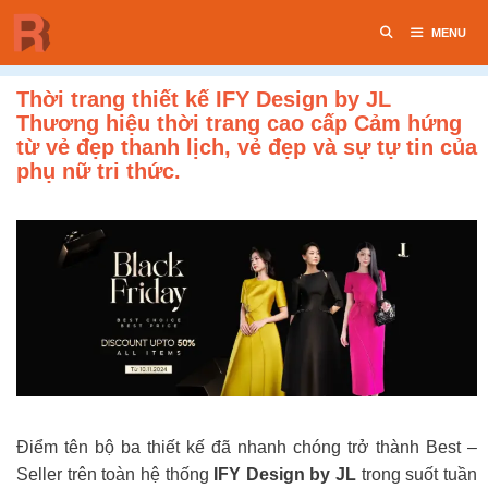
Chuyển
MENU
đến
nội
dung
Thời trang thiết kế IFY Design by JL
Thương hiệu thời trang cao cấp Cảm hứng
từ vẻ đẹp thanh lịch, vẻ đẹp và sự tự tin của
phụ nữ tri thức.
Điểm tên bộ ba thiết kế đã nhanh chóng trở thành Best –
Seller trên toàn hệ thống
IFY Design by JL
trong suốt tuần