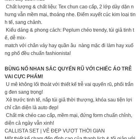
Chất lượng & chất liệu: Tex chun cao cấp, 2 lớp dày dặn n
hưng vẫn mềm mại, thoáng nhẹ. Điểm xuyết cúc kim loại tin
h tế, sang chảnh.
Kiểu dáng & phong cách: Peplum chéo trendy, túi giả tinh t
ế, dễ mix-
match với chân váy hay quần âu nàng mặc đi làm hay xuố
ng phố đều chuẩn fashionista!
BÙNG NỔ NHAN SẮC QUYẾN RŨ VỚI CHIẾC ÁO TRỄ
VAI CỰC PHẨM!
U mê không lối thoát với thiết kế trễ vai quyến rũ, phối trắn
g đen sang trọng!
Xẻ trước tinh tế, nắp túi giả thời thượng, khóa sau tiện lợi
chỉ cần diện là auto đẹp!
Chất mk chéo cao cấp, mềm mại, đứng form chuẩn chỉnh,
diện cả ngày vẫn xinh!
CALLISTA SET | VẺ ĐẸP VƯỢT THỜI GIAN
Một thiết kế chạm đến đỉnh cao của thanh lịch & tối giản với