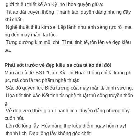
giới thiệu thiết kế An Kỳ nơi hòa quyện giữa:
Tà áo dài truyền thống Thanh tao, duyên dáng nhưng đầy
khí chất.
Nghệ thuật thêu kim sa Lấp lánh như ánh sáng rực rỡ, ma
ng đến may mắn, tài lộc.
Từng đường kim mũi chỉ Tỉ mỉ, tinh tế, tôn lên vẻ đẹp kiêu
sa.
Phát sốt trước vẻ đẹp kiêu sa của tà áo dài đỏ!
Mẫu áo dài từ BST “Cầm Kỳ Thi Họa” không chỉ là trang ph
ục, mà còn là tác phẩm nghệ thuật:
Sắc đỏ quyền lực Biểu tượng của may mắn & thịnh vượng.
Họa tiết tinh xảo Kết tinh từ nghệ thuật thủ công truyền thốn
g.
Vẻ đẹp vượt thời gian Thanh lịch, duyên dáng nhưng đầy
cuốn hút.
Lên đồ lộng lẫy Hóa nàng thơ kiều diễm ngay hôm nay!
thanh lịch Đẹp lộng lẫy không góc chết!