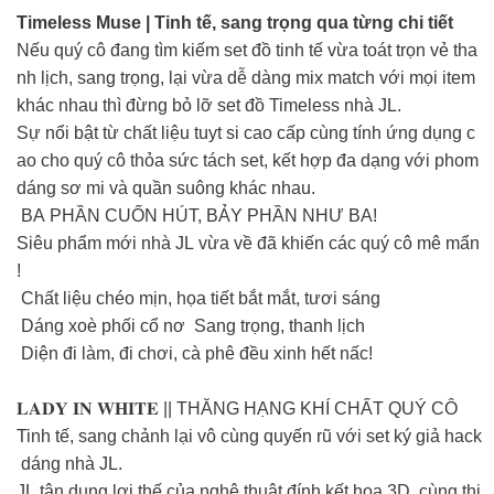
Timeless Muse | Tinh tế, sang trọng qua từng chi tiết
Nếu quý cô đang tìm kiếm set đồ tinh tế vừa toát trọn vẻ tha
nh lịch, sang trọng, lại vừa dễ dàng mix match với mọi item
khác nhau thì đừng bỏ lỡ set đồ Timeless nhà JL.
Sự nổi bật từ chất liệu tuyt si cao cấp cùng tính ứng dụng c
ao cho quý cô thỏa sức tách set, kết hợp đa dạng với phom
dáng sơ mi và quần suông khác nhau.
BA PHẦN CUỐN HÚT, BẢY PHẦN NHƯ BA!
Siêu phẩm mới nhà JL vừa về đã khiến các quý cô mê mẩn
!
Chất liệu chéo mịn, họa tiết bắt mắt, tươi sáng
Dáng xoè phối cổ nơ Sang trọng, thanh lịch
Diện đi làm, đi chơi, cà phê đều xinh hết nấc!
𝐋𝐀𝐃𝐘 𝐈𝐍 𝐖𝐇𝐈𝐓𝐄 || THĂNG HẠNG KHÍ CHẤT QUÝ CÔ
Tinh tế, sang chảnh lại vô cùng quyến rũ với set ký giả hack
dáng nhà JL.
JL tận dụng lợi thế của nghệ thuật đính kết hoa 3D, cùng thi