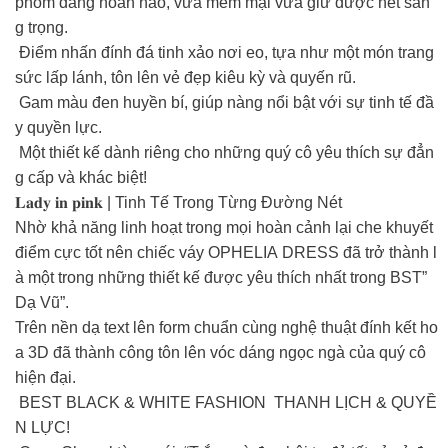
phom dáng hoàn hảo, vừa mềm mại vừa giữ được nét san
g trọng.
Điểm nhấn đính đá tinh xảo nơi eo, tựa như một món trang
sức lấp lánh, tôn lên vẻ đẹp kiêu kỳ và quyến rũ.
Gam màu đen huyền bí, giúp nàng nổi bật với sự tinh tế đầ
y quyền lực.
Một thiết kế dành riêng cho những quý cô yêu thích sự đẳn
g cấp và khác biệt!
𝐋𝐚𝐝𝐲 𝐢𝐧 𝐩𝐢𝐧𝐤 | Tinh Tế Trong Từng Đường Nét
Nhờ khả năng linh hoạt trong mọi hoàn cảnh lại che khuyết
điểm cực tốt nên chiếc váy OPHELIA DRESS đã trở thành l
à một trong những thiết kế được yêu thích nhất trong BST”
Dạ Vũ”.
Trên nền dạ text lên form chuẩn cùng nghệ thuật đính kết ho
a 3D đã thành công tôn lên vóc dáng ngọc ngà của quý cô
hiện đại.
BEST BLACK & WHITE FASHION THANH LỊCH & QUYỀ
N LỰC!