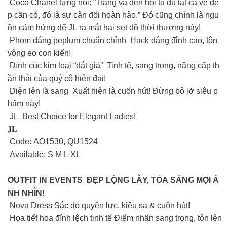
Coco Chanel từng nói: “Trắng và đen hội tụ đủ tất cả vẻ đẹ
p cần có, đó là sự cân đối hoàn hảo.” Đó cũng chính là ngu
ồn cảm hứng để JL ra mắt hai set đồ thời thượng này!
Phom dáng peplum chuẩn chỉnh Hack dáng đỉnh cao, tôn
vòng eo con kiến!
Đính cúc kim loại “đắt giá” Tinh tế, sang trọng, nâng cấp th
ần thái của quý cô hiện đại!
Diện lên là sang Xuất hiện là cuốn hút! Đừng bỏ lỡ siêu p
hẩm này!
JL Best Choice for Elegant Ladies!
𝐉𝐋
Code: AO1530, QU1524
Available: S M L XL
OUTFIT IN EVENTS ĐẸP LỘNG LẪY, TỎA SÁNG MỌI Á
NH NHÌN!
Nova Dress Sắc đỏ quyền lực, kiêu sa & cuốn hút!
Họa tiết hoa đính lệch tinh tế Điểm nhấn sang trọng, tôn lên