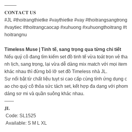
——–
𝐂𝐎𝐍𝐓𝐀𝐂𝐓 𝐔𝐒
#JL #thoitrangthietke #vaythietke #vay #thoitrangsangtrong
#vaytiec #thoitrangcaocap #xuhuong #xuhuongthoitrang #t
hoitrangnu
Timeless Muse | Tinh tế, sang trọng qua từng chi tiết
Nếu quý cô đang tìm kiếm set đồ tinh tế vừa toát trọn vẻ tha
nh lịch, sang trọng, lại vừa dễ dàng mix match với mọi item
khác nhau thì đừng bỏ lỡ set đồ Timeless nhà JL.
Sự nổi bật từ chất liệu tuyt si cao cấp cùng tính ứng dụng c
ao cho quý cô thỏa sức tách set, kết hợp đa dạng với phom
dáng sơ mi và quần suông khác nhau.
——
𝐉𝐋
Code: SL1525
Available: S M L XL