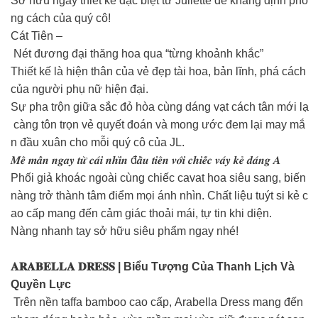
Sở hữu ngay thiết kế đặc biệt từ Juliette để khẳng định pho
ng cách của quý cô!
Cát Tiên –
Nét đương đại thăng hoa qua “từng khoảnh khắc”
Thiết kế là hiện thân của vẻ đẹp tài hoa, bản lĩnh, phá cách
của người phụ nữ hiện đại.
Sự pha trộn giữa sắc đỏ hòa cùng dáng vạt cách tân mới lạ
càng tôn trọn vẻ quyết đoán và mong ước đem lại may mắ
n đầu xuân cho mỗi quý cô của JL.
𝑴𝒆̂ 𝒎𝒂̂̉𝒏 𝒏𝒈𝒂𝒚 𝒕𝒖̛̀ 𝒄𝒂́𝒊 𝒏𝒉𝒊̀𝒏 đ𝒂̂̀𝒖 𝒕𝒊𝒆̂𝒏 𝒗𝒐̛́𝒊 𝒄𝒉𝒊𝒆̂́𝒄 𝒗𝒂́𝒚 𝒌𝒆̉ 𝒅𝒂́𝒏𝒈 𝑨
Phối giả khoác ngoài cùng chiếc cavat hoa siêu sang, biến
nàng trở thành tâm điểm mọi ánh nhìn. Chất liệu tuýt si kẻ c
ao cấp mang đến cảm giác thoải mái, tự tin khi diện.
Nàng nhanh tay sở hữu siêu phẩm ngay nhé!
𝐀𝐑𝐀𝐁𝐄𝐋𝐋𝐀 𝐃𝐑𝐄𝐒𝐒 | Biểu Tượng Của Thanh Lịch Và
Quyền Lực
Trên nền taffa bamboo cao cấp, Arabella Dress mang đến