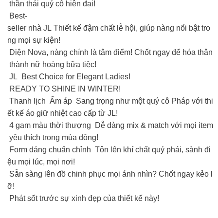
thần thái quý cô hiện đại!
Best-
seller nhà JL Thiết kế đậm chất lễ hội, giúp nàng nổi bật tro
ng mọi sự kiện!
Diện Nova, nàng chính là tâm điểm! Chốt ngay để hóa thân
thành nữ hoàng bữa tiệc!
JL Best Choice for Elegant Ladies!
READY TO SHINE IN WINTER!
Thanh lịch Ấm áp Sang trọng như một quý cô Pháp với thi
ết kế áo giữ nhiệt cao cấp từ JL!
4 gam màu thời thượng Dễ dàng mix & match với mọi item
yêu thích trong mùa đông!
Form dáng chuẩn chỉnh Tôn lên khí chất quý phái, sành đi
ệu mọi lúc, mọi nơi!
Sẵn sàng lên đồ chinh phục mọi ánh nhìn? Chốt ngay kẻo l
ỡ!
Phát sốt trước sự xinh đẹp của thiết kế này!