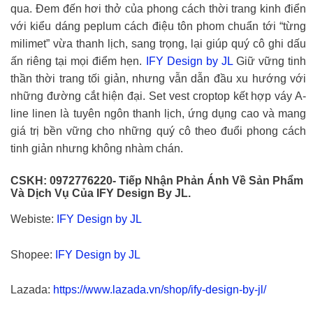
qua. Đem đến hơi thở của phong cách thời trang kinh điển
với kiểu dáng peplum cách điệu tôn phom chuẩn tới “từng
milimet” vừa thanh lịch, sang trọng, lại giúp quý cô ghi dấu
ấn riêng tại mọi điểm hẹn.
IFY Design by JL
Giữ vững tinh
thần thời trang tối giản, nhưng vẫn dẫn đầu xu hướng với
những đường cắt hiện đại. Set vest croptop kết hợp váy A-
line linen là tuyên ngôn thanh lịch, ứng dụng cao và mang
giá trị bền vững cho những quý cô theo đuổi phong cách
tinh giản nhưng không nhàm chán.
CSKH: 0972776220- Tiếp Nhận Phản Ánh Về Sản Phẩm
Và Dịch Vụ Của IFY Design By JL.
Webiste:
IFY Design by JL
Shopee:
IFY Design by JL
Lazada:
https://www.lazada.vn/shop/ify-design-by-jl/