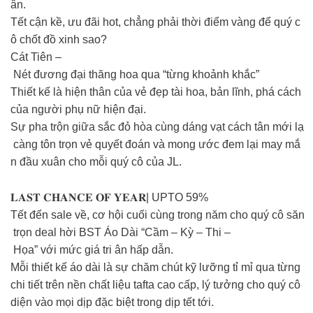
ân.
Tết cận kề, ưu đãi hot, chẳng phải thời điểm vàng để quý c
ô chốt đồ xinh sao?
Cát Tiên –
Nét đương đại thăng hoa qua “từng khoảnh khắc”
Thiết kế là hiện thân của vẻ đẹp tài hoa, bản lĩnh, phá cách
của người phụ nữ hiện đại.
Sự pha trộn giữa sắc đỏ hòa cùng dáng vạt cách tân mới lạ
càng tôn trọn vẻ quyết đoán và mong ước đem lại may mắ
n đầu xuân cho mỗi quý cô của JL.
𝐋𝐀𝐒𝐓 𝐂𝐇𝐀𝐍𝐂𝐄 𝐎𝐅 𝐘𝐄𝐀𝐑| UPTO 59%
Tết đến sale về, cơ hội cuối cùng trong năm cho quý cô săn
trọn deal hời BST Áo Dài “Cầm – Kỳ – Thi –
Họa” với mức giá tri ân hấp dẫn.
Mỗi thiết kế áo dài là sự chăm chút kỹ lưỡng tỉ mỉ qua từng
chi tiết trên nền chất liệu tafta cao cấp, lý tưởng cho quý cô
diện vào mọi dịp đặc biệt trong dịp tết tới.