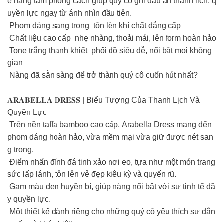
ế nâng tầm phong cách giúp quý cô ghi dấu ấn thanh lịch, q
uyền lực ngay từ ánh nhìn đầu tiên.
Phom dáng sang trọng tôn lên khí chất đẳng cấp
Chất liệu cao cấp nhẹ nhàng, thoải mái, lên form hoàn hảo
Tone trắng thanh khiết phối đồ siêu dễ, nổi bật mọi không
gian
Nàng đã sẵn sàng để trở thành quý cô cuốn hút nhất?
𝐀𝐑𝐀𝐁𝐄𝐋𝐋𝐀 𝐃𝐑𝐄𝐒𝐒 | Biểu Tượng Của Thanh Lịch Và
Quyền Lực
Trên nền taffa bamboo cao cấp, Arabella Dress mang đến
phom dáng hoàn hảo, vừa mềm mại vừa giữ được nét san
g trọng.
Điểm nhấn đính đá tinh xảo nơi eo, tựa như một món trang
sức lấp lánh, tôn lên vẻ đẹp kiêu kỳ và quyến rũ.
Gam màu đen huyền bí, giúp nàng nổi bật với sự tinh tế đầ
y quyền lực.
Một thiết kế dành riêng cho những quý cô yêu thích sự đẳn