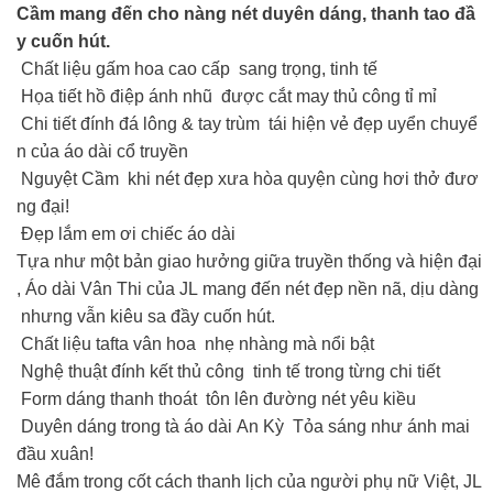
Cầm mang đến cho nàng nét duyên dáng, thanh tao đầ
y cuốn hút.
Chất liệu gấm hoa cao cấp sang trọng, tinh tế
Họa tiết hồ điệp ánh nhũ được cắt may thủ công tỉ mỉ
Chi tiết đính đá lông & tay trùm tái hiện vẻ đẹp uyển chuyể
n của áo dài cổ truyền
Nguyệt Cầm khi nét đẹp xưa hòa quyện cùng hơi thở đươ
ng đại!
Đẹp lắm em ơi chiếc áo dài
Tựa như một bản giao hưởng giữa truyền thống và hiện đại
, Áo dài Vân Thi của JL mang đến nét đẹp nền nã, dịu dàng
nhưng vẫn kiêu sa đầy cuốn hút.
Chất liệu tafta vân hoa nhẹ nhàng mà nổi bật
Nghệ thuật đính kết thủ công tinh tế trong từng chi tiết
Form dáng thanh thoát tôn lên đường nét yêu kiều
Duyên dáng trong tà áo dài An Kỳ Tỏa sáng như ánh mai
đầu xuân!
Mê đắm trong cốt cách thanh lịch của người phụ nữ Việt, JL