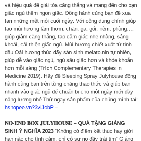
và hiệu quả để giải tỏa căng thẳng và mang đến cho bạn
giấc ngủ thêm ngon giấc. Đồng hành cùng bạn để xua
tan những mệt mỏi cuối ngày. Với công dụng chính giúp
tạo mùi hương làm thơm, chăn, ga, gối, nệm, phòng….
giúp giảm căng thẳng, tạo cảm giác nhẹ nhàng, sảng
khoái, cải thiện giấc ngủ. Mùi hương chiết xuất từ tinh
dầu Oải hương thúc đẩy sản sinh melato.nin tự nhiên,
giúp dễ vào giấc ngủ, ngủ sâu giấc hơn và khỏe khoắn
hơn mỗi sáng (Trích Complementary Therapies in
Medicine 2019). Hãy để Sleeping Spray Julyhouse đồng
hành cùng bạn trên từng chặng thao thức và giúp bạn
nhanh vào giấc ngủ để chuẩn bị cho một ngày mới đầy
năng lượng nhé Thử ngay sản phẩm của chúng mình tại:
hshopee.vn?3viJobP
–
𝐍𝐎-𝐄𝐍𝐃 𝐁𝐎𝐗 𝐉𝐔𝐋𝐘𝐇𝐎𝐔𝐒𝐄 – QUÀ TẶNG GIÁNG
SINH Ý NGHĨA 2023
“Không có điểm kết thúc hay giới
hạn nào cho tình cảm, chỉ có sự no đầy trái tim” Giáng