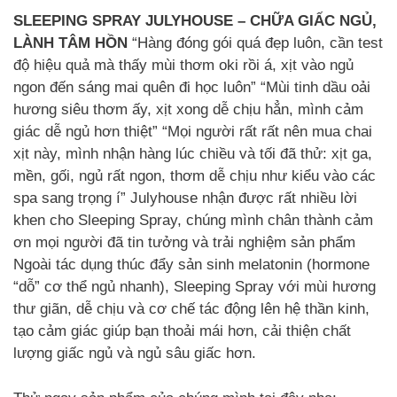
SLEEPING SPRAY JULYHOUSE – CHỮA GIẤC NGỦ,
LÀNH TÂM HỒN
“Hàng đóng gói quá đẹp luôn, cần test
độ hiệu quả mà thấy mùi thơm oki rồi á, xịt vào ngủ
ngon đến sáng mai quên đi học luôn” “Mùi tinh dầu oải
hương siêu thơm ấy, xịt xong dễ chịu hẳn, mình cảm
giác dễ ngủ hơn thiệt” “Mọi người rất rất nên mua chai
xịt này, mình nhận hàng lúc chiều và tối đã thử: xịt ga,
mền, gối, ngủ rất ngon, thơm dễ chịu như kiểu vào các
spa sang trọng í” Julyhouse nhận được rất nhiều lời
khen cho Sleeping Spray, chúng mình chân thành cảm
ơn mọi người đã tin tưởng và trải nghiệm sản phẩm
Ngoài tác dụng thúc đẩy sản sinh melatonin (hormone
“dỗ” cơ thể ngủ nhanh), Sleeping Spray với mùi hương
thư giãn, dễ chịu và cơ chế tác động lên hệ thần kinh,
tạo cảm giác giúp bạn thoải mái hơn, cải thiện chất
lượng giấc ngủ và ngủ sâu giấc hơn.