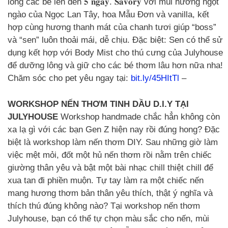
lông các bé lên đến 𝟓 𝐧𝐠𝐚̀𝐲. 𝐒𝐚𝐯𝐨𝐫𝐲 với mùi hương ngọt
ngào của Ngọc Lan Tây, hoa Mẫu Đơn và vanilla, kết
hợp cùng hương thanh mát của chanh tươi giúp “boss”
và “sen” luôn thoải mái, dễ chịu. Đặc biệt: Sen có thể sử
dụng kết hợp với Body Mist cho thú cưng của Julyhouse
để dưỡng lông và giữ cho các bé thơm lâu hơn nữa nha!
Chăm sóc cho pet yêu ngay tại:
bit.ly/45HItTl
–
WORKSHOP NẾN THƠM TINH DẦU D.I.Y TẠI
JULYHOUSE
Workshop handmade chắc hẳn không còn
xa lạ gì với các bạn Gen Z hiện nay rồi đúng hong? Đặc
biệt là workshop làm nến thơm DIY. Sau những giờ làm
việc mệt mỏi, đốt một hủ nến thơm rồi nằm trên chiếc
giường thân yêu và bật một bài nhạc chill thiệt chill để
xua tan đi phiền muộn. Tự tay làm ra một chiếc nến
mang hương thơm bản thân yêu thích, thật ý nghĩa và
thích thú đúng không nào? Tại workshop nến thơm
Julyhouse, bạn có thể tự chọn màu sắc cho nến, mùi