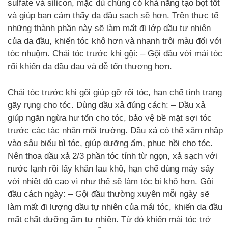
sulfate và silicon, mặc dù chúng có khả năng tạo bọt tốt
và giúp bạn cảm thấy da đầu sạch sẽ hơn. Trên thực tế
những thành phần này sẽ làm mất đi lớp dầu tự nhiên
của da đầu, khiến tóc khô hơn và nhanh trôi màu đối với
tóc nhuộm. Chải tóc trước khi gội: – Gội đầu với mái tóc
rối khiến da đầu đau và dễ tổn thương hơn.
Chải tóc trước khi gội giúp gỡ rối tóc, hạn chế tình trạng
gãy rụng cho tóc. Dùng dầu xả đúng cách: – Dầu xả
giúp ngăn ngừa hư tổn cho tóc, bảo vệ bề mặt sợi tóc
trước các tác nhân môi trường. Dầu xả có thể xâm nhập
vào sâu biểu bì tóc, giúp dưỡng ẩm, phục hồi cho tóc.
Nên thoa dầu xả 2/3 phần tóc tính từ ngọn, xả sạch với
nước lạnh rồi lấy khăn lau khô, hạn chế dùng máy sấy
với nhiệt độ cao vì như thế sẽ làm tóc bị khô hơn. Gội
đầu cách ngày: – Gội đầu thường xuyên mỗi ngày sẽ
làm mất đi lượng dầu tự nhiên của mái tóc, khiến da đầu
mất chất dưỡng ẩm tự nhiên. Từ đó khiến mái tóc trở