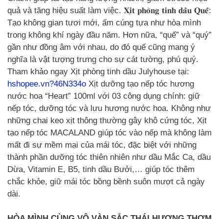
quả và tăng hiệu suất làm việc. 𝐗𝐢̣𝐭 𝐩𝐡𝐨̀𝐧𝐠 𝐭𝐢𝐧𝐡 𝐝𝐚̂̀𝐮 𝐐𝐮𝐞̂́:
Tạo không gian tươi mới, ấm cúng tựa như hòa mình
trong không khí ngày đầu năm. Hơn nữa, “quế” và “quý”
gần như đồng âm với nhau, do đó quế cũng mang ý
nghĩa là vật tượng trưng cho sự cát tường, phú quý.
Tham khảo ngay Xịt phòng tinh dầu Julyhouse tại:
hshopee.vn?46N334o
Xịt dưỡng tạo nếp tóc hương
nước hoa “Heart” 100ml với 03 công dụng chính: giữ
nếp tóc, dưỡng tóc và lưu hương nước hoa. Không như
những chai keo xịt thông thường gây khô cứng tóc, Xịt
tạo nếp tóc MACALAND giúp tóc vào nếp mà không làm
mất đi sự mềm mại của mái tóc, đặc biệt với những
thành phần dưỡng tóc thiên nhiên như dầu Mắc Ca, dầu
Dừa, Vitamin E, B5, tinh dầu Bưởi,… giúp tóc thêm
chắc khỏe, giữ mái tóc bồng bềnh suôn mượt cả ngày
dài.
HÒA MÌNH CÙNG VÔ VÀN SẮC THÁI HƯƠNG THƠM