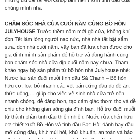
những ưu đãi tại workshop làm nến thơm tinh dầu của
chúng mình nha
CHĂM SÓC NHÀ CỬA CUỐI NĂM CÙNG BỒ HÒN
JULYHOUSE
Trước thềm năm mới gõ cửa, không khí
đón Tết làm lòng người nao nức, nhà nhà tất bật sắm
sửa, dọn nhà cuối năm, vậy bạn đã lựa chọn được cho
gia đình mình sản phẩm để hỗ trợ và đồng hành cùng
bạn chăm sóc nhà cửa dịp cuối năm nay chưa. Tham
khảo ngay bộ sản phẩm từ bồ hòn nhà Julyhouse nhé:
Nước lau sàn đuổi muỗi tinh dầu Sả Chanh – Bồ hòn
hữu cơ: loại bỏ nhanh các vết bẩn cứng đầu do đồ ăn,
thức uống,… giúp cho việc vệ sinh nhà cửa trở nên
nhanh chóng, dễ dàng hơn, tạo cảm giác thơm tho và dễ
chịu cho không gian sống gia đình bạn. Hỗ trợ đuổi muỗi
từ thành phần tinh dầu thiên nhiên. Nước rửa chén hữu
cơ chiết xuất Bồ Hòn và tinh dầu Bạc Hà: đánh bay dầu
mỡ cứng đầu, khử mùi hôi, khử khu.ẩn, an toàn và bảo