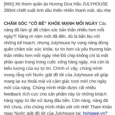
[Mới] Xịt thơm quần áo Hương Dưa Hấu JULYHOUSE
280ml chiết xuất tinh dầu thiên nhiên thanh mát, dịu nhẹ
CHĂM SÓC “CÔ BÉ” KHỎE MẠNH MỖI NGÀY
Các
nàng đã làm gì để chăm sóc bản thân nhiều hơn mỗi
ngày?! Nàng ơi năm mới đã đến, dù là bận bịu với
những kế hoạch, nhưng Julyhouse hy vọng nàng đừng
quên chăm sóc sức khỏe, tự tin hơn và yêu thương bản
thân nhiều hơn mỗi ngày nhé Đồ chip không chỉ là một
phần quan trọng trong cuộc sống hàng ngày, mà còn là
biểu tượng của sự tự tin. Chính vì vậy, chúng mình
mong rằng với Nước giặt đồ lót của Julyhouse sẽ giúp
mang lại sự thoải mái và cảm giác tươi mới cho ngày
mới của nàng. Chúng mình nhận được rất nhiều
feedback tích cực cho sản phẩm này từ những khách
hàng ngay từ lần sử dụng đầu tiên. Còn nàng, nàng đã
thử chưa, cho chúng mình nhận xét với nhé! Tham khảo
ngay Nước giặt đồ lót của Julyhouse tại:
hshopee.vn?