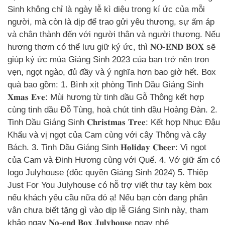
Sinh không chỉ là ngày lễ kì diệu trong kí ức của mỗi
người, mà còn là dịp để trao gửi yêu thương, sự ấm áp
và chân thành đến với người thân và người thương. Nếu
hương thơm có thể lưu giữ ký ức, thì 𝐍𝐎-𝐄𝐍𝐃 𝐁𝐎𝐗 sẽ
giúp ký ức mùa Giáng Sinh 2023 của bạn trở nên trọn
vẹn, ngọt ngào, đủ đầy và ý nghĩa hơn bao giờ hết. Box
quà bao gồm: 1. Bình xịt phòng Tinh Dầu Giáng Sinh
𝐗𝐦𝐚𝐬 𝐄𝐯𝐞: Mùi hương từ tinh dầu Gỗ Thông kết hợp
cùng tinh dầu Đỗ Tùng, hoà chút tinh dầu Hoàng Đàn. 2.
Tinh Dầu Giáng Sinh 𝐂𝐡𝐫𝐢𝐬𝐭𝐦𝐚𝐬 𝐓𝐫𝐞𝐞: Kết hợp Nhục Đậu
Khấu và vị ngọt của Cam cùng với cây Thông và cây
Bách. 3. Tinh Dầu Giáng Sinh 𝐇𝐨𝐥𝐢𝐝𝐚𝐲 𝐂𝐡𝐞𝐞𝐫: Vị ngọt
của Cam và Đinh Hương cùng với Quế. 4. Vớ giữ ấm có
logo Julyhouse (độc quyền Giáng Sinh 2024) 5. Thiệp
Just For You Julyhouse có hỗ trợ viết thư tay kèm box
nếu khách yêu cầu nữa đó ạ! Nếu bạn còn đang phân
vân chưa biết tặng gì vào dịp lễ Giáng Sinh này, tham
khảo ngay 𝐍𝐨-𝐞𝐧𝐝 𝐁𝐨𝐱 𝐉𝐮𝐥𝐲𝐡𝐨𝐮𝐬𝐞 ngay nhé