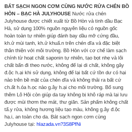
BÁT SẠCH NGON CƠM CÙNG NƯỚC RỬA CHÉN BỒ
HÒN – BẠC HÀ JULYHOUSE
Nước rửa chén
Julyhouse được chiết xuất từ Bồ Hòn và tinh dầu Bạc
Hà, sử dụng 100% nguồn nguyên liệu có nguồn gốc
hoàn toàn tự nhiên giúp đánh bay dầu mỡ cứng đầu,
kh.ử mùi tanh, kh.ử khuẩ.n trên chén dĩa và đặc biệt
thân thiện với môi trường. Bồ Hòn với cơ chế làm sạch
chính từ hoạt chất saponin tự nhiên, tạo bọt nhẹ và lôi
chất bẩn đi theo nước, không để lại di chất, không gây
đ.ộc h.ại khi sử dụng, không để lại bất cứ tồn dư có hại
nào trên bề mặt của chén dĩa và không thải ra bất cứ
ch.ất h.óa h.ọc nào g.ây h.ại cho môi trường. Bổ sung
thêm Lô Hội còn giúp da tay không bị khô ráp mà lại lưu
được mùi thơm the mát, thư giãn. Sản phẩm không chất
tẩ.y rửa, không hương liệu tạo màu, không g.ây đ.ộc
hạ.i, an toàn cho da. Bát sạch ngon cơm cùng
Julyhouse tại:
hlazada.vn?3S8PfNi