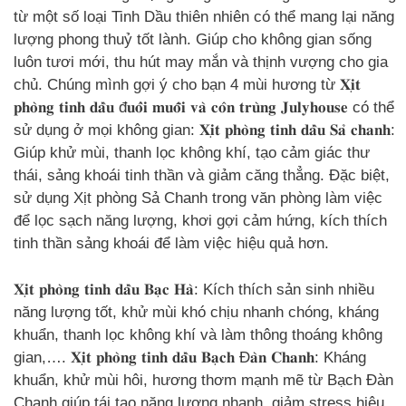
từ một số loại Tinh Dầu thiên nhiên có thể mang lại năng
lượng phong thuỷ tốt lành. Giúp cho không gian sống
luôn tươi mới, thu hút may mắn và thịnh vượng cho gia
chủ. Chúng mình gợi ý cho bạn 4 mùi hương từ 𝐗𝐢̣𝐭
𝐩𝐡𝐨̀𝐧𝐠 𝐭𝐢𝐧𝐡 𝐝𝐚̂̀𝐮 đ𝐮𝐨̂̉𝐢 𝐦𝐮𝐨̂̃𝐢 𝐯𝐚̀ 𝐜𝐨̂𝐧 𝐭𝐫𝐮̀𝐧𝐠 𝐉𝐮𝐥𝐲𝐡𝐨𝐮𝐬𝐞 có thể
sử dụng ở mọi không gian: 𝐗𝐢̣𝐭 𝐩𝐡𝐨̀𝐧𝐠 𝐭𝐢𝐧𝐡 𝐝𝐚̂̀𝐮 𝐒𝐚̉ 𝐜𝐡𝐚𝐧𝐡:
Giúp khử mùi, thanh lọc không khí, tạo cảm giác thư
thái, sảng khoái tinh thần và giảm căng thẳng. Đặc biệt,
sử dụng Xịt phòng Sả Chanh trong văn phòng làm việc
để lọc sạch năng lượng, khơi gợi cảm hứng, kích thích
tinh thần sảng khoái để làm việc hiệu quả hơn.
𝐗𝐢̣𝐭 𝐩𝐡𝐨̀𝐧𝐠 𝐭𝐢𝐧𝐡 𝐝𝐚̂̀𝐮 𝐁𝐚̣𝐜 𝐇𝐚̀: Kích thích sản sinh nhiều
năng lượng tốt, khử mùi khó chịu nhanh chóng, kháng
khuẩn, thanh lọc không khí và làm thông thoáng không
gian,…. 𝐗𝐢̣𝐭 𝐩𝐡𝐨̀𝐧𝐠 𝐭𝐢𝐧𝐡 𝐝𝐚̂̀𝐮 𝐁𝐚̣𝐜𝐡 Đ𝐚̀𝐧 𝐂𝐡𝐚𝐧𝐡: Kháng
khuẩn, khử mùi hôi, hương thơm mạnh mẽ từ Bạch Đàn
Chanh giúp tái tạo năng lượng nhanh, giảm stress hiệu