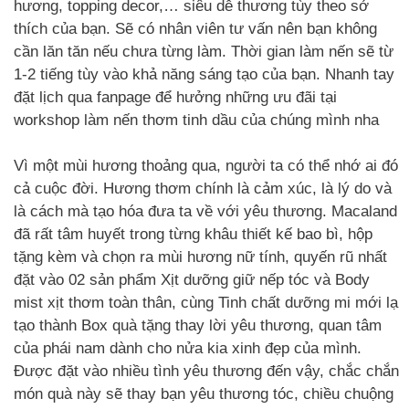
hương, topping decor,… siêu dễ thương tùy theo sở
thích của bạn. Sẽ có nhân viên tư vấn nên bạn không
cần lăn tăn nếu chưa từng làm. Thời gian làm nến sẽ từ
1-2 tiếng tùy vào khả năng sáng tạo của bạn. Nhanh tay
đặt lịch qua fanpage để hưởng những ưu đãi tại
workshop làm nến thơm tinh dầu của chúng mình nha
Vì một mùi hương thoảng qua, người ta có thể nhớ ai đó
cả cuộc đời. Hương thơm chính là cảm xúc, là lý do và
là cách mà tạo hóa đưa ta về với yêu thương. Macaland
đã rất tâm huyết trong từng khâu thiết kế bao bì, hộp
tặng kèm và chọn ra mùi hương nữ tính, quyến rũ nhất
đặt vào 02 sản phẩm Xịt dưỡng giữ nếp tóc và Body
mist xịt thơm toàn thân, cùng Tinh chất dưỡng mi mới lạ
tạo thành Box quà tặng thay lời yêu thương, quan tâm
của phái nam dành cho nửa kia xinh đẹp của mình.
Được đặt vào nhiều tình yêu thương đến vậy, chắc chắn
món quà này sẽ thay bạn yêu thương tóc, chiều chuộng