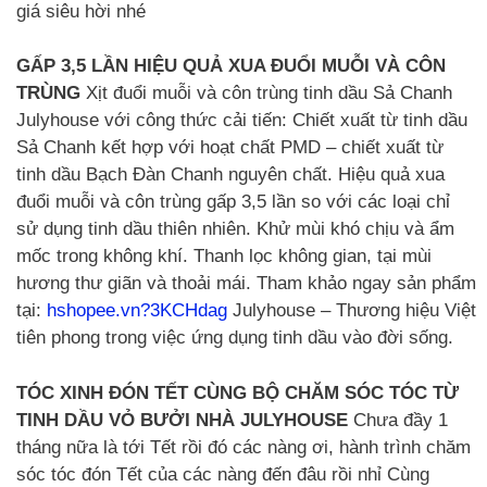
giá siêu hời nhé
GẤP 3,5 LẦN HIỆU QUẢ XUA ĐUỔI MUỖI VÀ CÔN
TRÙNG
Xịt đuổi muỗi và côn trùng tinh dầu Sả Chanh
Julyhouse với công thức cải tiến: Chiết xuất từ tinh dầu
Sả Chanh kết hợp với hoạt chất PMD – chiết xuất từ
tinh dầu Bạch Đàn Chanh nguyên chất. Hiệu quả xua
đuổi muỗi và côn trùng gấp 3,5 lần so với các loại chỉ
sử dụng tinh dầu thiên nhiên. Khử mùi khó chịu và ẩm
mốc trong không khí. Thanh lọc không gian, tại mùi
hương thư giãn và thoải mái. Tham khảo ngay sản phẩm
tại:
hshopee.vn?3KCHdag
Julyhouse – Thương hiệu Việt
tiên phong trong việc ứng dụng tinh dầu vào đời sống.
TÓC XINH ĐÓN TẾT CÙNG BỘ CHĂM SÓC TÓC TỪ
TINH DẦU VỎ BƯỞI NHÀ JULYHOUSE
Chưa đầy 1
tháng nữa là tới Tết rồi đó các nàng ơi, hành trình chăm
sóc tóc đón Tết của các nàng đến đâu rồi nhỉ Cùng