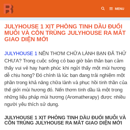
Chuyển
MENU
đến
nội
dung
JULYHOUSE 1 XỊT PHÒNG TINH DẦU ĐUỔI
MUỖI VÀ CÔN TRÙNG JULYHOUSE RA MẮT
GIAO DIỆN MỚI
JULYHOUSE 1
NẾN THƠM CHỮA LÀNH BẠN ĐÃ THỬ
CHƯA? Trong cuộc sống có bao giờ bản thân bạn cảm
thấy vui vẻ hay hạnh phúc khi ngửi thấy một mùi hương
dễ chịu hong? Đó chính là lúc bạn đang trải nghiệm một
phần trong khả năng chữa lành và phục hồi tinh thần của
thế giới mùi hương đó. Nến thơm tinh dầu là một trong
những liệu pháp mùi hương (Aromatherapy) được nhiều
người yêu thích sử dụng.
JULYHOUSE 1 XỊT PHÒNG TINH DẦU ĐUỔI MUỖI VÀ
CÔN TRÙNG JULYHOUSE RA MẮT GIAO DIỆN MỚI