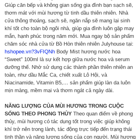
Giúp căn bếp và không gian sống gia đình bạn sạch sẽ,
thơm mát với mùi hương từ tinh dầu thiên nhiên. Nhà
cửa thông thoáng, sạch sẽ, ngăn nắp sẽ mang lại sinh
khí tốt cho toàn bộ ngôi nhà, giúp gia đình luôn gặp may
mắn, hạnh phúc trong năm mới. Mua ngay bộ sản phẩm
chăm sóc nhà cửa từ Bồ Hòn thiên nhiên Julyhouse tại:
hshopee.vn?3vFIQNh
Body Mist hương nước hoa
“Sweet” 100ml là sự kết hợp giữa nước hoa và serum
dưỡng thể. Nhờ sử dụng các thành phần thiên nhiên an
toàn, như dầu Mắc Ca, chiết xuất Lô Hội, và
Niacinamide, Vitamin B5,… sản phẩm giúp làn da luôn
mịn màng, mềm mại và thơm ngát cả ngày dài.
NĂNG LƯỢNG CỦA MÙI HƯƠNG TRONG CUỘC
SỐNG THEO PHONG THỦY
Theo quan điểm về phong
thủy, mùi hương có tác dụng tốt trong việc giúp không
khí trở nên trong lành, tác động trực tiếp đến trạng thái
tinh thần và năng lượng sống của con người. Mùi hương