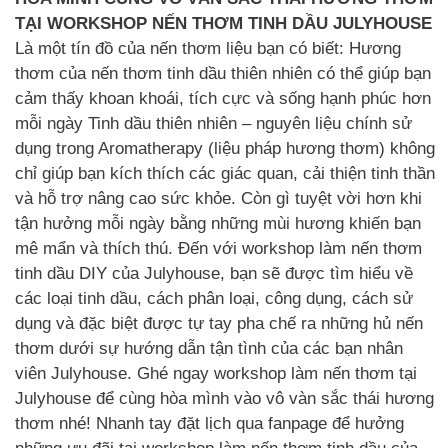
TẠI WORKSHOP NẾN THƠM TINH DẦU JULYHOUSE
Là một tín đồ của nến thơm liệu bạn có biết: Hương
thơm của nến thơm tinh dầu thiên nhiên có thể giúp bạn
cảm thấy khoan khoái, tích cực và sống hạnh phúc hơn
mỗi ngày Tinh dầu thiên nhiên – nguyên liệu chính sử
dụng trong Aromatherapy (liệu pháp hương thơm) không
chỉ giúp bạn kích thích các giác quan, cải thiện tinh thần
và hỗ trợ nâng cao sức khỏe. Còn gì tuyệt vời hơn khi
tận hưởng mỗi ngày bằng những mùi hương khiến bạn
mê mẩn và thích thú. Đến với workshop làm nến thơm
tinh dầu DIY của Julyhouse, bạn sẽ được tìm hiểu về
các loại tinh dầu, cách phân loại, công dụng, cách sử
dụng và đặc biệt được tự tay pha chế ra những hủ nến
thơm dưới sự hướng dẫn tận tình của các bạn nhân
viên Julyhouse. Ghé ngay workshop làm nến thơm tại
Julyhouse để cùng hòa mình vào vô vàn sắc thái hương
thơm nhé! Nhanh tay đặt lịch qua fanpage để hưởng