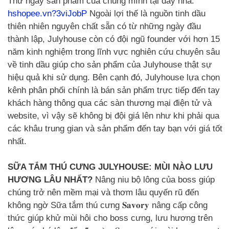
Thử ngay sản phẩm của chúng mình tại đây nha:
hshopee.vn?3viJobP
Ngoài lợi thế là nguồn tinh dầu
thiên nhiên nguyên chất sẵn có từ những ngày đầu
thành lập, Julyhouse còn có đội ngũ founder với hơn 15
năm kinh nghiệm trong lĩnh vực nghiên cứu chuyên sâu
về tinh dầu giúp cho sản phẩm của Julyhouse thật sự
hiệu quả khi sử dụng. Bên cạnh đó, Julyhouse lựa chọn
kênh phân phối chính là bán sản phẩm trực tiếp đến tay
khách hàng thông qua các sàn thương mại điện tử và
website, vì vậy sẽ không bị đội giá lên như khi phải qua
các khâu trung gian và sản phẩm đến tay bạn với giá tốt
nhất.
SỮA TẮM THÚ CƯNG JULYHOUSE: MÙI NÀO LƯU
HƯƠNG LÂU NHẤT?
Nâng niu bộ lông của boss giúp
chúng trở nên mềm mại và thơm lâu quyến rũ đến
không ngờ Sữa tắm thú cưng 𝐒𝐚𝐯𝐨𝐫𝐲 nâng cấp công
thức giúp khử mùi hôi cho boss cưng, lưu hương trên