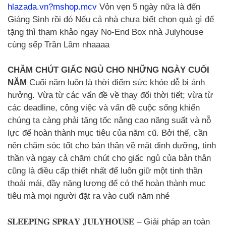
hlazada.vn?mshop.mcv
Vỏn vẹn 5 ngày nữa là đến
Giáng Sinh rồi đó Nếu cả nhà chưa biết chọn quà gì để
tặng thì tham khảo ngay No-End Box nhà Julyhouse
cùng sếp Trần Lâm nhaaaa
CHĂM CHÚT GIẤC NGỦ CHO NHỮNG NGÀY CUỐI
NĂM
Cuối năm luôn là thời điểm sức khỏe dễ bị ảnh
hưởng. Vừa từ các vấn đề về thay đổi thời tiết; vừa từ
các deadline, công việc và vấn đề cuộc sống khiến
chúng ta càng phải tăng tốc nâng cao năng suất và nỗ
lực để hoàn thành mục tiêu của năm cũ. Bởi thế, cần
nên chăm sóc tốt cho bản thân về mặt dinh dưỡng, tinh
thần và ngay cả chăm chút cho giấc ngủ của bản thân
cũng là điều cấp thiết nhất để luôn giữ một tinh thần
thoải mái, đầy năng lượng để có thể hoàn thành mục
tiêu mà mọi người đặt ra vào cuối năm nhé
𝐒𝐋𝐄𝐄𝐏𝐈𝐍𝐆 𝐒𝐏𝐑𝐀𝐘 𝐉𝐔𝐋𝐘𝐇𝐎𝐔𝐒𝐄 – Giải pháp an toàn