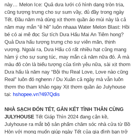
này… Melon Ice: Quả dưa lưới có hình dạng tròn trịa,
cũng tượng trưng cho sự sum vầy, đủ đầy trong ngày
Tết. Đầu năm mà dùng xịt thơm quần áo mùi này là cả
năm may mắn “ê hề” luôn nhaaa Water Melon Blast: Hồi
bé có ai mê đọc Sự tích Dưa Hấu Mai An Tiêm hong?
Quả Dưa hấu tượng trưng cho sự viên mãn, thịnh
vượng. Ngoài ra, Dưa Hấu có rất nhiều hạt cũng mang
hàm ý cho sự sung túc, may mắn cả năm nữa đó. À mà
màu đỏ còn là biểu tượng của tình yêu nữa, sài xịt thơm
Dưa hấu là năm nay “Bội thu Real Love, Love nào cũng
Real” luôn đó nghenn / Du Xuân cả ngày mà vẫn luôn
thơm tho tham khảo ngay Xịt thơm quần áo Julyhouse
tại:
hshopee.vn?497Qdis
NHÀ SẠCH ĐÓN TẾT, GẮN KẾT TÌNH THÂN CÙNG
JULYHOUSE
Tết Giáp Thìn 2024 đang cận kề,
Julyhouse ra mắt bộ sản phẩm chăm sóc nhà cửa từ Bồ
Hòn với mong muốn giúp ngày Tết của gia đình bạn trở