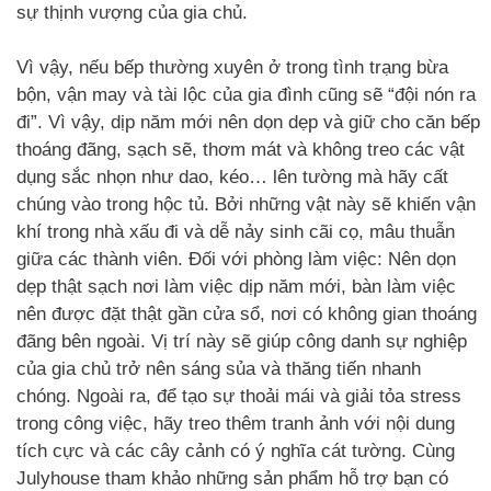
sự thịnh vượng của gia chủ.
Vì vậy, nếu bếp thường xuyên ở trong tình trạng bừa
bộn, vận may và tài lộc của gia đình cũng sẽ “đội nón ra
đi”. Vì vậy, dịp năm mới nên dọn dẹp và giữ cho căn bếp
thoáng đãng, sạch sẽ, thơm mát và không treo các vật
dụng sắc nhọn như dao, kéo… lên tường mà hãy cất
chúng vào trong hộc tủ. Bởi những vật này sẽ khiến vận
khí trong nhà xấu đi và dễ nảy sinh cãi cọ, mâu thuẫn
giữa các thành viên. Đối với phòng làm việc: Nên dọn
dẹp thật sạch nơi làm việc dịp năm mới, bàn làm việc
nên được đặt thật gần cửa sổ, nơi có không gian thoáng
đãng bên ngoài. Vị trí này sẽ giúp công danh sự nghiệp
của gia chủ trở nên sáng sủa và thăng tiến nhanh
chóng. Ngoài ra, để tạo sự thoải mái và giải tỏa stress
trong công việc, hãy treo thêm tranh ảnh với nội dung
tích cực và các cây cảnh có ý nghĩa cát tường. Cùng
Julyhouse tham khảo những sản phẩm hỗ trợ bạn có