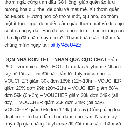
thơm ngát cùng tinh dầu Gỗ Hồng, giúp quần áo lưu
hương hoa dịu nhẹ, dễ chịu và mát mẻ. Xịt thơm quần
áo Fluers: Hương hoa cỏ thơm mát, dịu nhẹ, có thêm
một ít tone ngọt đem đến cảm giác thơm mát và dễ chịu
suốt cả ngày dài. Bạn đã lựa chọn được mùi hương nào
cho dịp đầu năm nay chưa?! Tham khảo sản phẩm của
chúng mình ngay tại:
bit.ly/45eU4Zq
DỌN NHÀ ĐÓN TẾT – NHẬN QUÀ CỰC CHẤT
Đón
25.01 với nhiều DEAL HOT chỉ có tại Julyhouse Nhanh
tay bỏ túi các ưu đãi hấp dẫn từ Julyhouse như: –
VOUCHER giảm 30k đơn 189k (12h-13h) – VOUCHER
giảm 20% đơn 99k (20h-21h) – VOUCHER giảm 68%
đơn 59k (0h-2h) – VOUCHER giảm 20k đơn 249k (all
day) – VOUCHER giảm 25k đơn 349k (all day) –
VOUCHER giảm 6% đơn 179k (all day) Cùng hàng loạt
deal hời siêu hấp dẫn khác đang chờ bạn. Nhanh tay
truy cập gian hàng Julyhouse để đặt mua sản phẩm với