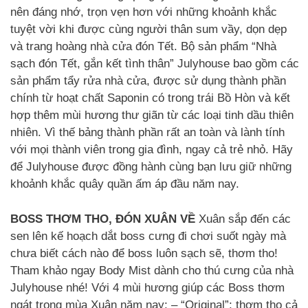
nên đáng nhớ, trọn vẹn hơn với những khoảnh khắc
tuyệt vời khi được cùng người thân sum vầy, dọn dẹp
và trang hoàng nhà cửa đón Tết. Bộ sản phẩm “Nhà
sạch đón Tết, gắn kết tình thân” Julyhouse bao gồm các
sản phẩm tẩy rửa nhà cửa, được sử dụng thành phần
chính từ hoạt chất Saponin có trong trái Bồ Hòn và kết
hợp thêm mùi hương thư giãn từ các loại tinh dầu thiên
nhiên. Vì thế bảng thành phần rất an toàn và lành tính
với mọi thành viên trong gia đình, ngay cả trẻ nhỏ. Hãy
để Julyhouse được đồng hành cùng bạn lưu giữ những
khoảnh khắc quây quần ấm áp đầu năm nay.
BOSS THƠM THO, ĐÓN XUÂN VỀ
Xuân sắp đến các
sen lên kế hoạch dắt boss cưng đi chơi suốt ngày mà
chưa biết cách nào để boss luôn sạch sẽ, thơm tho!
Tham khảo ngay Body Mist dành cho thú cưng của nhà
Julyhouse nhé! Với 4 mùi hương giúp các Boss thơm
ngát trong mùa Xuân năm nay: – “Original”: thơm tho cả