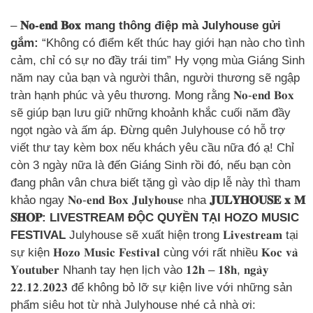
–
𝐍𝐨-𝐞𝐧𝐝 𝐁𝐨𝐱 mang thông điệp mà Julyhouse gửi
gắm:
“Không có điểm kết thúc hay giới hạn nào cho tình
cảm, chỉ có sự no đầy trái tim” Hy vọng mùa Giáng Sinh
năm nay của bạn và người thân, người thương sẽ ngập
tràn hạnh phúc và yêu thương. Mong rằng 𝐍𝐨-𝐞𝐧𝐝 𝐁𝐨𝐱
sẽ giúp bạn lưu giữ những khoảnh khắc cuối năm đầy
ngọt ngào và ấm áp. Đừng quên Julyhouse có hỗ trợ
viết thư tay kèm box nếu khách yêu cầu nữa đó ạ! Chỉ
còn 3 ngày nữa là đến Giáng Sinh rồi đó, nếu bạn còn
đang phân vân chưa biết tặng gì vào dịp lễ này thì tham
khảo ngay 𝐍𝐨-𝐞𝐧𝐝 𝐁𝐨𝐱 𝐉𝐮𝐥𝐲𝐡𝐨𝐮𝐬𝐞 nha
𝐉𝐔𝐋𝐘𝐇𝐎𝐔𝐒𝐄 𝐱 𝐌
𝐒𝐇𝐎𝐏: LIVESTREAM ĐỘC QUYỀN TẠI HOZO MUSIC
FESTIVAL
Julyhouse sẽ xuất hiện trong 𝐋𝐢𝐯𝐞𝐬𝐭𝐫𝐞𝐚𝐦 tại
sự kiện 𝐇𝐨𝐳𝐨 𝐌𝐮𝐬𝐢𝐜 𝐅𝐞𝐬𝐭𝐢𝐯𝐚𝐥 cùng với rất nhiều 𝐊𝐨𝐜 𝐯𝐚̀
𝐘𝐨𝐮𝐭𝐮𝐛𝐞𝐫 Nhanh tay hẹn lịch vào 𝟏𝟐𝐡 – 𝟏𝟖𝐡, 𝐧𝐠𝐚̀𝐲
𝟐𝟐.𝟏𝟐.𝟐𝟎𝟐𝟑 để không bỏ lỡ sự kiện live với những sản
phẩm siêu hot từ nhà Julyhouse nhé cả nhà ơi: