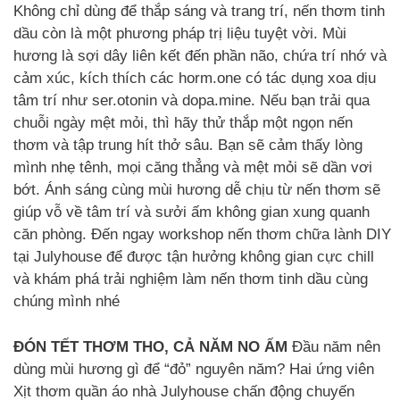
Không chỉ dùng để thắp sáng và trang trí, nến thơm tinh
dầu còn là một phương pháp trị liệu tuyệt vời. Mùi
hương là sợi dây liên kết đến phần não, chứa trí nhớ và
cảm xúc, kích thích các horm.one có tác dụng xoa dịu
tâm trí như ser.otonin và dopa.mine. Nếu bạn trải qua
chuỗi ngày mệt mỏi, thì hãy thử thắp một ngọn nến
thơm và tập trung hít thở sâu. Bạn sẽ cảm thấy lòng
mình nhẹ tênh, mọi căng thẳng và mệt mỏi sẽ dần vơi
bớt. Ánh sáng cùng mùi hương dễ chịu từ nến thơm sẽ
giúp vỗ về tâm trí và sưởi ấm không gian xung quanh
căn phòng. Đến ngay workshop nến thơm chữa lành DIY
tại Julyhouse để được tận hưởng không gian cực chill
và khám phá trải nghiệm làm nến thơm tinh dầu cùng
chúng mình nhé
ĐÓN TẾT THƠM THO, CẢ NĂM NO ẤM
Đầu năm nên
dùng mùi hương gì để “đỏ” nguyên năm? Hai ứng viên
Xịt thơm quần áo nhà Julyhouse chấn động chuyến