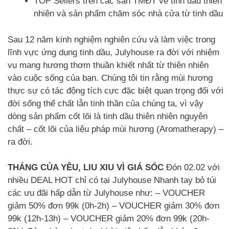
TOP Sellers trên các sàn TMĐT về tinh dầu thiên
nhiên và sản phẩm chăm sóc nhà cửa từ tinh dầu
Sau 12 năm kinh nghiệm nghiên cứu và làm việc trong
lĩnh vực ứng dụng tinh dầu, Julyhouse ra đời với nhiệm
vụ mang hương thơm thuần khiết nhất từ thiên nhiên
vào cuộc sống của bạn. Chúng tôi tin rằng mùi hương
thực sự có tác động tích cực đặc biệt quan trọng đối với
đời sống thể chất lẫn tinh thần của chúng ta, vì vậy
dòng sản phẩm cốt lõi là tinh dầu thiên nhiên nguyên
chất – cốt lõi của liệu pháp mùi hương (Aromatherapy) –
ra đời.
THÁNG CỦA YÊU, LIU XIU VÌ GIÁ SỐC
Đón 02.02 với
nhiều DEAL HOT chỉ có tại Julyhouse Nhanh tay bỏ túi
các ưu đãi hấp dẫn từ Julyhouse như: – VOUCHER
giảm 50% đơn 99k (0h-2h) – VOUCHER giảm 30% đơn
99k (12h-13h) – VOUCHER giảm 20% đơn 99k (20h-