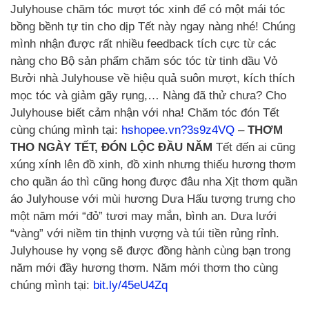
Julyhouse chăm tóc mượt tóc xinh để có một mái tóc
bồng bềnh tự tin cho dịp Tết này ngay nàng nhé! Chúng
mình nhận được rất nhiều feedback tích cực từ các
nàng cho Bộ sản phẩm chăm sóc tóc từ tinh dầu Vỏ
Bưởi nhà Julyhouse về hiệu quả suôn mượt, kích thích
mọc tóc và giảm gãy rụng,… Nàng đã thử chưa? Cho
Julyhouse biết cảm nhận với nha! Chăm tóc đón Tết
cùng chúng mình tại:
hshopee.vn?3s9z4VQ
–
THƠM
THO NGÀY TẾT, ĐÓN LỘC ĐẦU NĂM
Tết đến ai cũng
xúng xính lên đồ xinh, đồ xinh nhưng thiếu hương thơm
cho quần áo thì cũng hong được đâu nha Xịt thơm quần
áo Julyhouse với mùi hương Dưa Hấu tượng trưng cho
một năm mới “đỏ” tươi may mắn, bình an. Dưa lưới
“vàng” với niềm tin thịnh vượng và túi tiền rủng rỉnh.
Julyhouse hy vọng sẽ được đồng hành cùng bạn trong
năm mới đầy hương thơm. Năm mới thơm tho cùng
chúng mình tại:
bit.ly/45eU4Zq