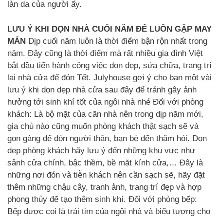
làn da của người ấy.
LƯU Ý KHI DỌN NHÀ CUỐI NĂM ĐỂ LUÔN GẶP MAY
MẮN
Dịp cuối năm luôn là thời điểm bận rộn nhất trong
năm. Đây cũng là thời điểm mà rất nhiều gia đình Việt
bắt đầu tiến hành công việc dọn dẹp, sửa chữa, trang trí
lại nhà cửa để đón Tết. Julyhouse gợi ý cho bạn một vài
lưu ý khi dọn dẹp nhà cửa sau đây để tránh gây ảnh
hưởng tới sinh khí tốt của ngôi nhà nhé Đối với phòng
khách: Là bộ mặt của căn nhà nên trong dịp năm mới,
gia chủ nào cũng muốn phòng khách thật sạch sẽ và
gọn gàng để đón người thân, bạn bè đến thăm hỏi. Dọn
dẹp phòng khách hãy lưu ý đến những khu vực như
sảnh cửa chính, bậc thềm, bề mặt kính cửa,… Đây là
những nơi đón và tiễn khách nên cần sạch sẽ, hãy đặt
thêm những chậu cây, tranh ảnh, trang trí đẹp và hợp
phong thủy để tạo thêm sinh khí. Đối với phòng bếp:
Bếp được coi là trái tim của ngôi nhà và biểu tượng cho