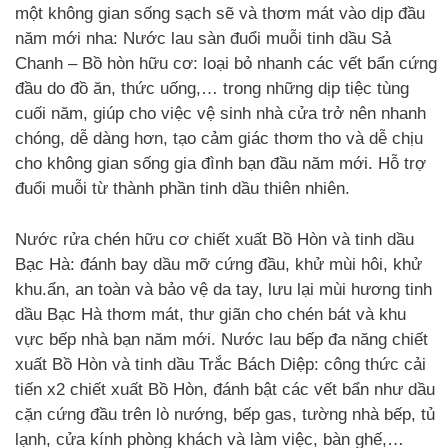
một không gian sống sạch sẽ và thơm mát vào dịp đầu
năm mới nha: Nước lau sàn đuổi muỗi tinh dầu Sả
Chanh – Bồ hòn hữu cơ: loại bỏ nhanh các vết bẩn cứng
đầu do đồ ăn, thức uống,… trong những dịp tiệc tùng
cuối năm, giúp cho việc vệ sinh nhà cửa trở nên nhanh
chóng, dễ dàng hơn, tạo cảm giác thơm tho và dễ chịu
cho không gian sống gia đình bạn đầu năm mới. Hỗ trợ
đuổi muỗi từ thành phần tinh dầu thiên nhiên.
Nước rửa chén hữu cơ chiết xuất Bồ Hòn và tinh dầu
Bạc Hà: đánh bay dầu mỡ cứng đầu, khử mùi hôi, khử
khu.ẩn, an toàn và bảo vệ da tay, lưu lại mùi hương tinh
dầu Bạc Hà thơm mát, thư giãn cho chén bát và khu
vực bếp nhà bạn năm mới. Nước lau bếp đa năng chiết
xuất Bồ Hòn và tinh dầu Trắc Bách Diệp: công thức cải
tiến x2 chiết xuất Bồ Hòn, đánh bật các vết bẩn như dầu
cặn cứng đầu trên lò nướng, bếp gas, tường nhà bếp, tủ
lạnh, cửa kính phòng khách và làm việc, bàn ghế,…