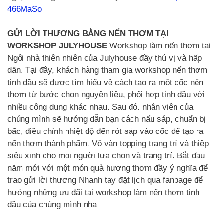
466MaSo
GỬI LỜI THƯƠNG BẰNG NẾN THƠM TẠI
WORKSHOP JULYHOUSE
Workshop làm nến thơm tại
Ngôi nhà thiên nhiên của Julyhouse đầy thú vị và hấp
dẫn. Tại đây, khách hàng tham gia workshop nến thơm
tinh dầu sẽ được tìm hiểu về cách tạo ra một cốc nến
thơm từ bước chọn nguyên liệu, phối hợp tinh dầu với
nhiều công dụng khác nhau. Sau đó, nhân viên của
chúng mình sẽ hướng dẫn bạn cách nấu sáp, chuẩn bị
bấc, điều chỉnh nhiệt độ đến rót sáp vào cốc để tạo ra
nến thơm thành phẩm. Vô vàn topping trang trí và thiệp
siêu xinh cho mọi người lựa chọn và trang trí. Bắt đầu
năm mới với một món quà hương thơm đầy ý nghĩa để
trao gửi lời thương Nhanh tay đặt lịch qua fanpage để
hưởng những ưu đãi tại workshop làm nến thơm tinh
dầu của chúng mình nha