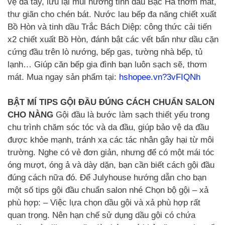
vệ da tay, lưu lại mùi hương tinh dầu Bạc Hà thơm mát,
thư giãn cho chén bát. Nước lau bếp đa năng chiết xuất
Bồ Hòn và tinh dầu Trắc Bách Diệp: công thức cải tiến
x2 chiết xuất Bồ Hòn, đánh bật các vết bẩn như dầu cặn
cứng đầu trên lò nướng, bếp gas, tường nhà bếp, tủ
lạnh… Giúp căn bếp gia đình bạn luôn sạch sẽ, thơm
mát. Mua ngay sản phẩm tại:
hshopee.vn?3vFIQNh
BẬT MÍ TIPS GỘI ĐẦU ĐÚNG CÁCH CHUẨN SALON
CHO NÀNG
Gội đầu là bước làm sạch thiết yếu trong
chu trình chăm sóc tóc và da đầu, giúp bảo vệ da đầu
được khỏe mạnh, tránh xa các tác nhân gây hại từ môi
trường. Nghe có vẻ đơn giản, nhưng để có một mái tóc
óng mượt, óng ả và dày dặn, bạn cần biết cách gội đầu
đúng cách nữa đó. Để Julyhouse hướng dẫn cho bạn
một số tips gội đầu chuẩn salon nhé Chọn bộ gội – xả
phù hợp: – Việc lựa chọn dầu gội và xả phù hợp rất
quan trọng. Nên hạn chế sử dụng dầu gội có chứa