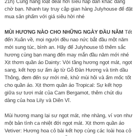
21h) Cùng hàng loạt deal hời siêu hấp dẫn khác đang
chờ bạn. Nhanh tay truy cập gian hàng Julyhouse để đặt
mua sản phẩm với giá siêu hời nhé
MÙI HƯƠNG NÀO CHO NHỮNG NGÀY ĐẦU NĂM
Tết
đến Xuân về, mọi người đều nao nức bắt đầu một năm
mới sung túc, bình an. Hãy để Julyhouse tô thêm sắc
hương cùng bạn mang đến may mắn đầu năm mới nhé
Xịt thơm quần áo Dainty: Với tầng hương ngọt mát, ngọt
sang, kết hợp sự ấm áp từ Gỗ Đàn Hương và tinh dầu
Thông, đem đến sự mới mẻ, khử mùi hôi và ẩm mốc tốt
cho quần áo. Xịt thơm quần áo Tropical: Sự kết hợp
giữa sự tươi mát của Cam Bergamot, thêm chút dịu
dàng của hoa Lily và Diên Vĩ.
Mùi hương mang lại sự ngọt mát, nhẹ nhàng, ví von như
một bản tình ca nhiệt đới ngọt mát. Xịt thơm quần áo
Vetiver: Hương hoa cỏ bài kết hợp cùng các loài hoa cỏ