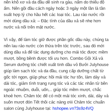
nên khô xơ và da đầu dễ sinh ra gàu, nấm do thiếu độ
ẩm. Nên gội đầu cách ngày hoặc 3 ngày một lần là tần
suất hợp lý cho hầu hết các loại tóc. Lau ráo nước rồi
mới dùng dầu xả: – Đặc tính của dầu xả sẽ nhẹ hơn
nước và nổi trên mặt nước.
Vì vậy, để làm tóc giữ được phần gốc dầu này, chúng ta
nên lau ráo nước còn thừa trên tóc trước, sau đó mới
dùng dầu xả để tác dụng dưỡng cho mái tóc được mềm
mượt, bồng bềnh được tối ưu hơn. Combo Gội Xả và
Serum dưỡng tóc chiết xuất tinh dầu vỏ Bưởi Julyhouse
giúp làm sạch tóc và da đầu, cung cấp dưỡng chất từ
gốc tới ngọn, giúp phục hồi mái tóc hư tổn, làm dày và
dài tóc, giảm tình trạng rụng tóc và các tác nhân từ bên
ngoài: nhuộm, duỗi, uốn,.. giúp tóc mềm mượt, chắc
khoẻ hơn. Chăm tóc để có một mái tóc xinh, dài, dày và
suôn mượt đón Tết thôi các nàng ơiii Chăm tóc chuẩn
salon cùng Julyhouse tại:
hshopee.vn?3s9z4VQ