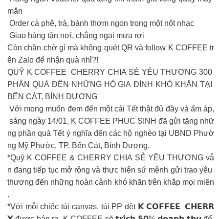
mắn
Order cà phê, trà, bánh thơm ngon trong một nốt nhạc
Giao hàng tận nơi, chẳng ngại mưa rơi
Còn chần chờ gì mà không quét QR và follow K COFFEE tr
ên Zalo để nhận quà nhỉ?!
QUỸ K COFFEE CHERRY CHIA SẺ YÊU THƯƠNG 300
PHẦN QUÀ ĐẾN NHỮNG HỘ GIA ĐÌNH KHÓ KHĂN TẠI
BẾN CÁT, BÌNH DƯƠNG
Với mong muốn đem đến một cái Tết thật đủ đầy và ấm áp,
sáng ngày 14/01, K COFFEE PHUC SINH đã gửi tặng nhữ
ng phần quà Tết ý nghĩa đến các hộ nghèo tại UBND Phườ
ng Mỹ Phước, TP. Bến Cát, Bình Dương.
*Quỹ K COFFEE & CHERRY CHIA SẺ YÊU THƯƠNG vẫ
n đang tiếp tục mở rộng và thực hiện sứ mệnh gửi trao yêu
thương đến những hoàn cảnh khó khăn trên khắp mọi miền
.
*Với mỗi chiếc túi canvas, túi PP dệt 𝗞 𝗖𝗢𝗙𝗙𝗘𝗘 𝗖𝗛𝗘𝗥𝗥
𝗬 được bán ra. K COFFEE sẽ 𝘁𝗿𝗶́𝗰𝗵 𝟱𝟬% 𝗱𝗼𝗮𝗻𝗵 𝘁𝗵𝘂 để