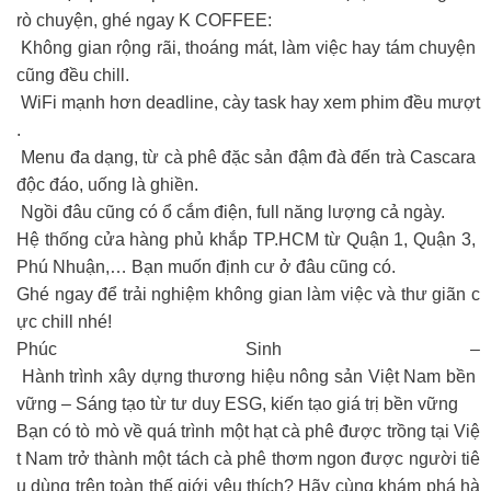
rò chuyện, ghé ngay K COFFEE:
Không gian rộng rãi, thoáng mát, làm việc hay tám chuyện
cũng đều chill.
WiFi mạnh hơn deadline, cày task hay xem phim đều mượt
.
Menu đa dạng, từ cà phê đặc sản đậm đà đến trà Cascara
độc đáo, uống là ghiền.
Ngồi đâu cũng có ổ cắm điện, full năng lượng cả ngày.
Hệ thống cửa hàng phủ khắp TP.HCM từ Quận 1, Quận 3,
Phú Nhuận,… Bạn muốn định cư ở đâu cũng có.
Ghé ngay để trải nghiệm không gian làm việc và thư giãn c
ực chill nhé!
Phúc Sinh –
Hành trình xây dựng thương hiệu nông sản Việt Nam bền
vững – Sáng tạo từ tư duy ESG, kiến tạo giá trị bền vững
Bạn có tò mò về quá trình một hạt cà phê được trồng tại Việ
t Nam trở thành một tách cà phê thơm ngon được người tiê
u dùng trên toàn thế giới yêu thích? Hãy cùng khám phá hà