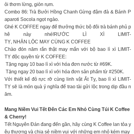
ỏi thơm lừng, giòn rụm.
Combo 86: Trà Bưởi Hồng Chanh Gừng đậm đà & Bánh P
aparoti Socola ngọt ngào.
Ghé K COFFEE ngay để thưởng thức bộ đôi trà bánh phủ p
hê này nhé!RƯỚC LÌ XÌ LIMIT-
TỴ, NHẬN LỘC MAY CÙNG K COFFEE
Chào đón năm rắn thật may mắn với bộ bao lì xì LIMIT-
TỴ độc quyền từ K COFFEE:
Tặng ngay 10 bao lì xì với hóa đơn nước từ #69K.
Tặng ngay 20 bao lì xì với hóa đơn sản phẩm từ #250K.
Với thiết kế đỏ rực rỡ cùng linh vật Ất Tỵ, bao lì xì LIMIT-
TỴ sẽ là món quà ý nghĩa để trao tài gửi lộc trong dịp đầu n
ăm.
Mang Niềm Vui Tết Đến Các Em Nhỏ Cùng Túi K Coffee
& Cherry!
Tết Nguyên Đán đang đến gần, hãy cùng K Coffee lan tỏa y
êu thương và chia sẻ niềm vui với những em nhỏ kém may