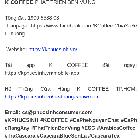
𝗞 𝗖𝗢𝗙𝗙𝗘𝗘 PHÁT TRIỂN BỀN VỮNG
Tổng đài: 1900 5588 08
Fanpage: https://www.facebook.com/KCoffee.ChiaSeYe
uThuong
Website:
https://kphucsinh.vn/
Tải app K COFFEE đặt ngay:
https://kphucsinh.vn/mobile-app
Hệ Thống Cửa Hàng K COFFEE TP.HCM:
https://kphucsinh.vn/he-thong-showroom
Email:
cs@phucsinhconsumer.com
#KPHUCSINH #KCOFFEE #CaPheNguyenChat #CaPh
eRangXay #PhatTrienBenVung #ESG #ArabicaCoffee
#TraCascara #CascaraBlueSonLa #CascaraTea