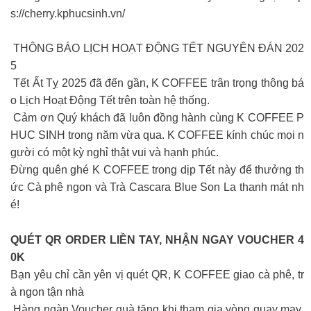
s://cherry.kphucsinh.vn/
THÔNG BÁO LỊCH HOẠT ĐỘNG TẾT NGUYÊN ĐÁN 202
5
Tết Ất Tỵ 2025 đã đến gần, K COFFEE trân trọng thông bá
o Lịch Hoạt Động Tết trên toàn hệ thống.
Cảm ơn Quý khách đã luôn đồng hành cùng K COFFEE P
HUC SINH trong năm vừa qua. K COFFEE kính chúc mọi n
gười có một kỳ nghỉ thật vui và hạnh phúc.
Đừng quên ghé K COFFEE trong dịp Tết này để thưởng th
ức Cà phê ngon và Trà Cascara Blue Son La thanh mát nh
é!
QUÉT QR ORDER LIỀN TAY, NHẬN NGAY VOUCHER 4
0K
Bạn yêu chỉ cần yên vị quét QR, K COFFEE giao cà phê, tr
à ngon tận nhà
Hàng ngàn Voucher quà tặng khi tham gia vòng quay may