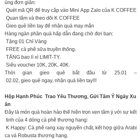
ùng đơn giản:
Quét mã QR để truy cập vào Mini App Zalo của K COFFEE
Quan tâm và theo dõi K COFFEE
Gieo quẻ liền tay để nhận quà may mắn
Hàng ngàn phần quà hấp dẫn đang chờ đợi bạn:
Tặng 01 Chỉ Vàng
FREE cà phê sữa truyền thống.
TẶNG bao lì xì LIMIT-TỴ.
Siêu voucher 10K, 20K, 40K.
Thời gian gieo quẻ bắt đầu từ 25.01 –
02.02, gieo quẻ ngay, nhận quà liền tay!!!
Hộp Hạnh Phúc Trao Yêu Thương, Gửi Tâm Ý Ngày Xu
ân
Đây là món quà hoàn hảo thể hiện trọn vẹn tâm ý với sự kết
tinh của 4 dòng cà phê thượng hạng:
K Happy: Cà phê rang xay nguyên chất, kết hợp giữa Arabi
ca và Robusta thượng hạng.