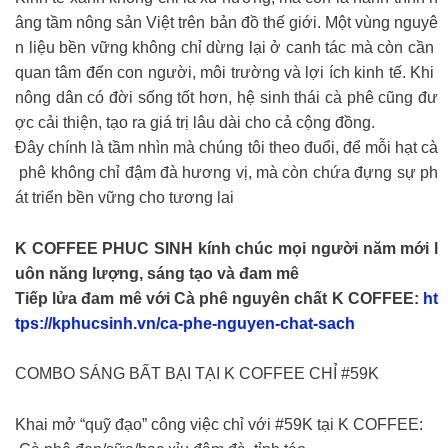
âng tầm nông sản Việt trên bản đồ thế giới. Một vùng nguyê
n liệu bền vững không chỉ dừng lại ở canh tác mà còn cần
quan tâm đến con người, môi trường và lợi ích kinh tế. Khi
nông dân có đời sống tốt hơn, hệ sinh thái cà phê cũng đư
ợc cải thiện, tạo ra giá trị lâu dài cho cả cộng đồng.
Đây chính là tầm nhìn mà chúng tôi theo đuổi, để mỗi hạt cà
phê không chỉ đậm đà hương vị, mà còn chứa đựng sự ph
át triển bền vững cho tương lai
K COFFEE PHUC SINH kính chúc mọi người năm mới l
uôn năng lượng, sáng tạo và đam mê
Tiếp lửa đam mê với Cà phê nguyên chất K COFFEE:
ht
tps://kphucsinh.vn/ca-phe-nguyen-chat-sach
COMBO SÁNG BẤT BẠI TẠI K COFFEE CHỈ #59K
Khai mở “quỹ đạo” công việc chỉ với #59K tại K COFFEE: