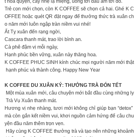
t hòa quyện, cay nhẹ lạ miệng, uống tới đâu ấm tới đó.
Trẻ con mới chọn, còn K COFFEE sẽ chọn cả hai. Ghé K C
OFFEE hoặc quét QR đặt ngay để thưởng thức trà xuân ch
o năm mới luôn ngập tràn niềm vui nhé!
Ất Tỵ xuân đến rạng ngời,
Cascara thanh mát, trao lời bình an.
Cà phê đậm vị mỗi ngày,
Hạnh phúc bền vững, xuân này thăng hoa.
K COFFEE PHUC SINH kính chúc mọi người năm mới thật
hạnh phúc và thành công. Happy New Year
K COFFEE DU XUÂN KÝ: THƯỞNG TRÀ ĐÓN TẾT
Một mùa xuân mới, câu chuyện mới bắt đầu cùng những ly
Trà Vụ Xuân thanh mát.
Hương vị nhẹ nhàng, tươi mới không chỉ giúp bạn “detox”
mà còn gắn kết niềm vui, khơi nguồn cảm hứng để câu chu
yện đầu năm thêm trọn vẹn.
Hãy cùng K COFFEE thưởng trà và tạo nên những khoảnh