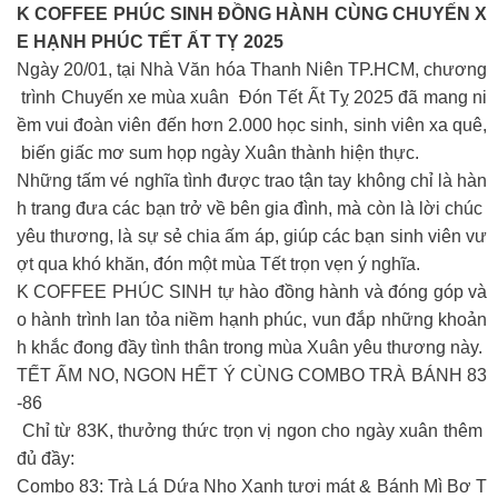
K COFFEE PHÚC SINH ĐỒNG HÀNH CÙNG CHUYẾN X
E HẠNH PHÚC TẾT ẤT TỴ 2025
Ngày 20/01, tại Nhà Văn hóa Thanh Niên TP.HCM, chương
trình Chuyến xe mùa xuân Đón Tết Ất Tỵ 2025 đã mang ni
ềm vui đoàn viên đến hơn 2.000 học sinh, sinh viên xa quê,
biến giấc mơ sum họp ngày Xuân thành hiện thực.
Những tấm vé nghĩa tình được trao tận tay không chỉ là hàn
h trang đưa các bạn trở về bên gia đình, mà còn là lời chúc
yêu thương, là sự sẻ chia ấm áp, giúp các bạn sinh viên vư
ợt qua khó khăn, đón một mùa Tết trọn vẹn ý nghĩa.
K COFFEE PHÚC SINH tự hào đồng hành và đóng góp và
o hành trình lan tỏa niềm hạnh phúc, vun đắp những khoản
h khắc đong đầy tình thân trong mùa Xuân yêu thương này.
TẾT ẤM NO, NGON HẾT Ý CÙNG COMBO TRÀ BÁNH 83
-86
Chỉ từ 83K, thưởng thức trọn vị ngon cho ngày xuân thêm
đủ đầy:
Combo 83: Trà Lá Dứa Nho Xanh tươi mát & Bánh Mì Bơ T