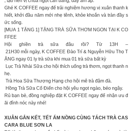
, tạo nên vị chua ngọt cân bằng, đầy ấm áp.
Ghé K COFFEE ngay để trải nghiệm hương vị xuân thanh k
hiết, khởi đầu năm mới nhẹ tênh, khỏe khoắn và tràn đầy s
ức sống.
[MUA 1 TẶNG 1] TẶNG TRÀ SỮA THƠM NGON TẠI K CO
FFEE
Hội ghiền trà sữa đâu rồi? Từ 13H –
21H30 mỗi ngày, K COFFEE Đào Trí & Nguyễn Hữu Thọ T
ẶNG ngay 01 ly trà sữa khi mua 01 trà sữa bất kỳ
Lục Trà Nhài Sữa cho hội thích uống trà thơm, ngọt thanh n
hẹ.
Trà Hoa Sữa Thượng Hạng cho hội mê trà đậm đà.
Hồng Trà Sữa Cổ Điển cho hội yêu ngọt ngào, béo ngậy.
Rủ bạn bè, đồng nghiệp đặt K COFFEE ngay để nhận ưu đ
ãi đỉnh nóc này nhé!
XUÂN GẮN KẾT, TẾT ẤM NỒNG CÙNG TÁCH TRÀ CAS
CARA BLUE SƠN LA