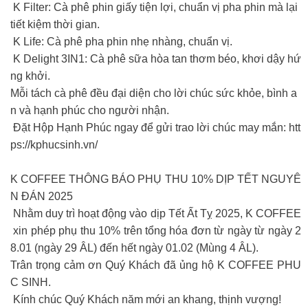
K Filter: Cà phê phin giấy tiện lợi, chuẩn vị pha phin mà lại
tiết kiệm thời gian.
K Life: Cà phê pha phin nhẹ nhàng, chuẩn vị.
K Delight 3IN1: Cà phê sữa hòa tan thơm béo, khơi dậy hứ
ng khởi.
Mỗi tách cà phê đều đại diện cho lời chúc sức khỏe, bình a
n và hạnh phúc cho người nhận.
Đặt Hộp Hạnh Phúc ngay để gửi trao lời chúc may mắn: htt
ps://kphucsinh.vn/
K COFFEE THÔNG BÁO PHỤ THU 10% DỊP TẾT NGUYÊ
N ĐÁN 2025
Nhằm duy trì hoạt động vào dịp Tết Ất Tỵ 2025, K COFFEE
xin phép phụ thu 10% trên tổng hóa đơn từ ngày từ ngày 2
8.01 (ngày 29 ÂL) đến hết ngày 01.02 (Mùng 4 ÂL).
Trân trọng cảm ơn Quý Khách đã ủng hộ K COFFEE PHU
C SINH.
Kính chúc Quý Khách năm mới an khang, thịnh vượng!