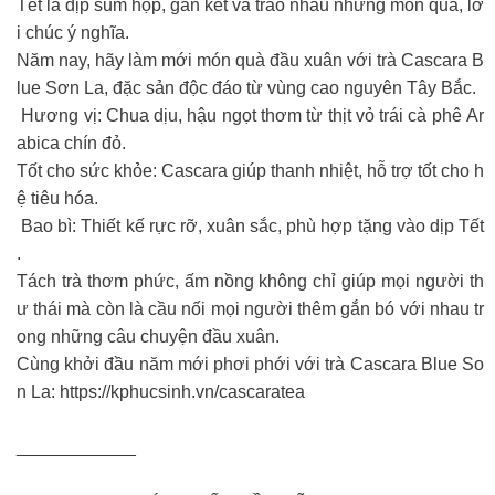
Tết là dịp sum họp, gắn kết và trao nhau những món quà, lờ
i chúc ý nghĩa.
Năm nay, hãy làm mới món quà đầu xuân với trà Cascara B
lue Sơn La, đặc sản độc đáo từ vùng cao nguyên Tây Bắc.
Hương vị: Chua dịu, hậu ngọt thơm từ thịt vỏ trái cà phê Ar
abica chín đỏ.
Tốt cho sức khỏe: Cascara giúp thanh nhiệt, hỗ trợ tốt cho h
ệ tiêu hóa.
Bao bì: Thiết kế rực rỡ, xuân sắc, phù hợp tặng vào dịp Tết
.
Tách trà thơm phức, ấm nồng không chỉ giúp mọi người th
ư thái mà còn là cầu nối mọi người thêm gắn bó với nhau tr
ong những câu chuyện đầu xuân.
Cùng khởi đầu năm mới phơi phới với trà Cascara Blue So
n La: https://kphucsinh.vn/cascaratea
____________