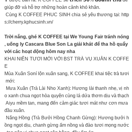
giúp đỡ và hỗ trợ những hoàn cảnh khó khăn.
Cùng K COFFEE PHUC SINH chia sẻ yêu thương tại: http
s://cherry.kphucsinh.vn/
Trời nắng, ghé K COFFEE tại We Young Fair tránh nóng
, uống ly Cascara Blue Son La giải khát để tha hồ quẩy
với các hoạt động hôm nay nha
KHAI NIÊN TƯƠI MỚI VỚI BST TRÀ VỤ XUÂN K COFFE
E
Mùa Xuân Soní lộn xuân sang, K COFFEE khai tiệc trà tươi
mới:
Mưa Xuân (Trà Lài Nho Xanh): Hương lài thanh nhẹ, vị nh
o xanh chua ngọt hòa quyện cùng lá dứa thơm dịu và thạch
Aiyu mềm tan, mang đến cảm giác tươi mát như cơn mưa
đầu xuân.
Nắng Hồng (Trà Bưởi Hồng Chanh Gừng): Hương bưởi h
ồng ngọt dịu, chanh gừng ấm nồng và đào tươi mọng nước