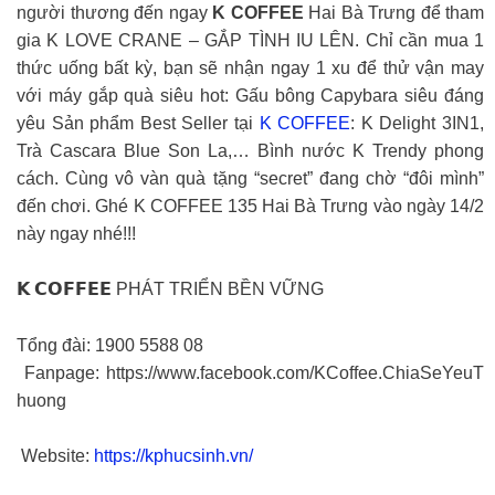
người thương đến ngay
K COFFEE
Hai Bà Trưng để tham
gia K LOVE CRANE – GẮP TÌNH IU LÊN. Chỉ cần mua 1
thức uống bất kỳ, bạn sẽ nhận ngay 1 xu để thử vận may
với máy gắp quà siêu hot: Gấu bông Capybara siêu đáng
yêu Sản phẩm Best Seller tại
K COFFEE
: K Delight 3IN1,
Trà Cascara Blue Son La,… Bình nước K Trendy phong
cách. Cùng vô vàn quà tặng “secret” đang chờ “đôi mình”
đến chơi. Ghé K COFFEE 135 Hai Bà Trưng vào ngày 14/2
này ngay nhé!!!
𝗞 𝗖𝗢𝗙𝗙𝗘𝗘 PHÁT TRIỂN BỀN VỮNG
Tổng đài: 1900 5588 08
Fanpage: https://www.facebook.com/KCoffee.ChiaSeYeuT
huong
Website:
https://kphucsinh.vn/