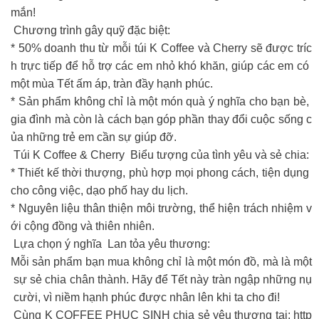
mắn!
Chương trình gây quỹ đặc biệt:
* 50% doanh thu từ mỗi túi K Coffee và Cherry sẽ được tríc
h trực tiếp để hỗ trợ các em nhỏ khó khăn, giúp các em có
một mùa Tết ấm áp, tràn đầy hạnh phúc.
* Sản phẩm không chỉ là một món quà ý nghĩa cho bạn bè,
gia đình mà còn là cách bạn góp phần thay đổi cuộc sống c
ủa những trẻ em cần sự giúp đỡ.
Túi K Coffee & Cherry Biểu tượng của tình yêu và sẻ chia:
* Thiết kế thời thượng, phù hợp mọi phong cách, tiện dụng
cho công việc, dạo phố hay du lịch.
* Nguyên liệu thân thiện môi trường, thể hiện trách nhiệm v
ới cộng đồng và thiên nhiên.
Lựa chọn ý nghĩa Lan tỏa yêu thương:
Mỗi sản phẩm bạn mua không chỉ là một món đồ, mà là một
sự sẻ chia chân thành. Hãy để Tết này tràn ngập những nụ
cười, vì niềm hạnh phúc được nhân lên khi ta cho đi!
Cùng K COFFEE PHUC SINH chia sẻ yêu thương tại: http