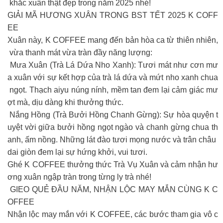
khắc xuân thật đẹp trong năm 2025 nhé!
GIẢI MÃ HƯƠNG XUÂN TRONG BST TẾT 2025 K COFF
EE
Xuân này, K COFFEE mang đến bản hòa ca từ thiên nhiên,
vừa thanh mát vừa tràn đầy năng lượng:
Mưa Xuân (Trà Lá Dứa Nho Xanh): Tươi mát như cơn mư
a xuân với sự kết hợp của trà lá dứa và mứt nho xanh chua
ngọt. Thạch aiyu núng nính, mềm tan đem lại cảm giác mư
ợt mà, dịu dàng khi thưởng thức.
Nắng Hồng (Trà Bưởi Hồng Chanh Gừng): Sự hòa quyện t
uyệt vời giữa bưởi hồng ngọt ngào và chanh gừng chua th
anh, ấm nồng. Những lát đào tươi mọng nước và trân châu
dai giòn đem lại sự hứng khởi, vui tươi.
Ghé K COFFEE thưởng thức Trà Vụ Xuân và cảm nhận hư
ơng xuân ngập tràn trong từng ly trà nhé!
GIEO QUẺ ĐẦU NĂM, NHẬN LỘC MAY MẮN CÙNG K C
OFFEE
Nhận lộc may mắn với K COFFEE, các bước tham gia vô c