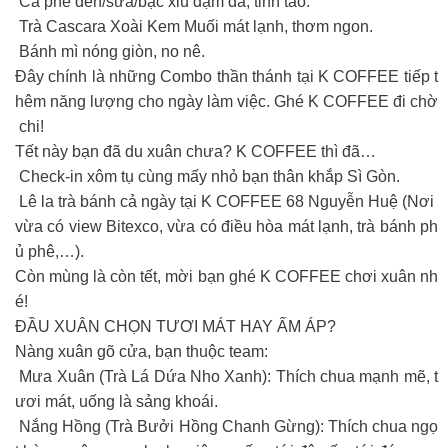
Cà phê đen/sữa/bạc xỉu đậm đà, tỉnh táo.
Trà Cascara Xoài Kem Muối mát lạnh, thơm ngon.
Bánh mì nóng giòn, no nê.
Đây chính là những Combo thần thánh tại K COFFEE tiếp t
hêm năng lượng cho ngày làm việc. Ghé K COFFEE đi chờ
chi!
Tết này bạn đã du xuân chưa? K COFFEE thì đã…
Check-in xôm tụ cùng mấy nhỏ bạn thân khắp Sì Gòn.
Lê la trà bánh cả ngày tại K COFFEE 68 Nguyễn Huệ (Nơi
vừa có view Bitexco, vừa có điều hòa mát lạnh, trà bánh ph
ủ phê,…).
Còn mùng là còn tết, mời bạn ghé K COFFEE chơi xuân nh
é!
ĐẦU XUÂN CHỌN TƯƠI MÁT HAY ẤM ÁP?
Nàng xuân gõ cửa, bạn thuộc team:
Mưa Xuân (Trà Lá Dứa Nho Xanh): Thích chua mạnh mẽ, t
ươi mát, uống là sảng khoái.
Nắng Hồng (Trà Bưởi Hồng Chanh Gừng): Thích chua ngọ