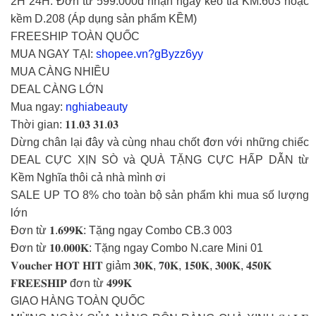
2H 24H: Đơn từ 599.000đ nhận ngay kéo tỉa KM.603 hoặc
kềm D.208 (Áp dụng sản phẩm KỀM)
FREESHIP TOÀN QUỐC
MUA NGAY TẠI:
shopee.vn?gByzz6yy
MUA CÀNG NHIỀU
DEAL CÀNG LỚN
Mua ngay:
nghiabeauty
Thời gian: 𝟏𝟏.𝟎𝟑 𝟑𝟏.𝟎𝟑
Dừng chân lại đây và cùng nhau chốt đơn với những chiếc
DEAL CỰC XỊN SÒ và QUÀ TẶNG CỰC HẤP DẪN từ
Kềm Nghĩa thôi cả nhà mình ơi
SALE UP TO 8% cho toàn bộ sản phẩm khi mua số lượng
lớn
Đơn từ 𝟏.𝟔𝟗𝟗𝐊: Tặng ngay Combo CB.3 003
Đơn từ 𝟏𝟎.𝟎𝟎𝟎𝐊: Tặng ngay Combo N.care Mini 01
𝐕𝐨𝐮𝐜𝐡𝐞𝐫 𝐇𝐎𝐓 𝐇𝐈𝐓 giảm 𝟑𝟎𝐊, 𝟕𝟎𝐊, 𝟏𝟓𝟎𝐊, 𝟑𝟎𝟎𝐊, 𝟒𝟓𝟎𝐊
𝐅𝐑𝐄𝐄𝐒𝐇𝐈𝐏 đơn từ 𝟒𝟗𝟗𝐊
GIAO HÀNG TOÀN QUỐC