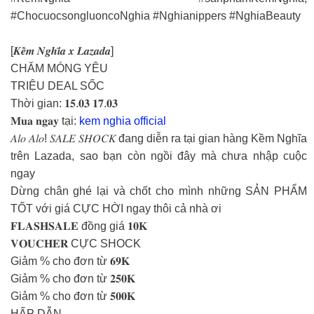
#ChocuocsongluoncoNghia #Nghianippers #NghiaBeauty
[𝑲𝒆̂̀𝒎 𝑵𝒈𝒉𝒊̃𝒂 𝒙 𝑳𝒂𝒛𝒂𝒅𝒂]
CHĂM MÓNG YÊU
TRIỆU DEAL SỐC
Thời gian: 𝟏𝟓.𝟎𝟑 𝟏𝟕.𝟎𝟑
𝐌𝐮𝐚 𝐧𝐠𝐚𝐲 tại:
kem nghia official
𝐴𝑙𝑜 𝐴𝑙𝑜! 𝑆𝐴𝐿𝐸 𝑆𝐻𝑂𝐶𝐾 đang diễn ra tại gian hàng Kềm Nghĩa
trên Lazada, sao bạn còn ngồi đây mà chưa nhập cuộc
ngay
Dừng chân ghé lại và chốt cho mình những SẢN PHẨM
TỐT với giá CỰC HỜI ngay thôi cả nhà ơi
𝐅𝐋𝐀𝐒𝐇𝐒𝐀𝐋𝐄 đồng giá 𝟏𝟎𝐊
𝐕𝐎𝐔𝐂𝐇𝐄𝐑 CỰC SHOCK
Giảm % cho đơn từ 𝟔𝟗𝐊
Giảm % cho đơn từ 𝟐𝟓𝟎𝐊
Giảm % cho đơn từ 𝟓𝟎𝟎𝐊
HẤP DẪN