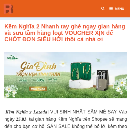
Chuyển
MENU
đến
nội
dung
Kềm Nghĩa 2 Nhanh tay ghé ngay gian hàng
và sưu tầm hàng loạt VOUCHER XỊN để
CHỐT ĐƠN SIÊU HỜI thôi cả nhà ơi
[𝑲𝒆̂̀𝒎 𝑵𝒈𝒉𝒊̃𝒂 𝒙 𝑳𝒂𝒛𝒂𝒅𝒂] VUI SINH NHẬT SẮM MÊ SAY Vào
ngày 𝟐𝟓.𝟎𝟑, tại gian hàng Kềm Nghĩa trên Shopee sẽ mang
đến cho bạn cơ hội SĂN SALE không thể bỏ lỡ, kèm theo