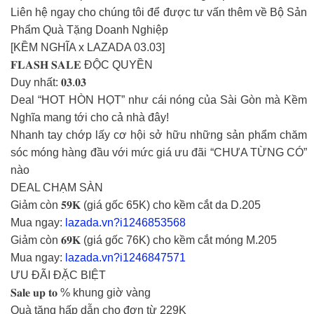
Liên hệ ngay cho chúng tôi để được tư vấn thêm về Bộ Sản
Phẩm Quà Tặng Doanh Nghiệp
[KỀM NGHĨA x LAZADA 03.03]
𝐅𝐋𝐀𝐒𝐇 𝐒𝐀𝐋𝐄 ĐỘC QUYỀN
Duy nhất: 𝟎𝟑.𝟎𝟑
Deal “HOT HÒN HỌT” như cái nóng của Sài Gòn mà Kềm
Nghĩa mang tới cho cả nhà đây!
Nhanh tay chớp lấy cơ hội sở hữu những sản phẩm chăm
sóc móng hàng đầu với mức giá ưu đãi “CHƯA TỪNG CÓ”
nào
DEAL CHẠM SÀN
Giảm còn 𝟓𝟗𝐊 (giá gốc 65K) cho kềm cắt da D.205
Mua ngay:
lazada.vn?i1246853568
Giảm còn 𝟔𝟗𝐊 (giá gốc 76K) cho kềm cắt móng M.205
Mua ngay:
lazada.vn?i1246847571
ƯU ĐÃI ĐẶC BIỆT
𝐒𝐚𝐥𝐞 𝐮𝐩 𝐭𝐨 % khung giờ vàng
Quà tặng hấp dẫn cho đơn từ 229K