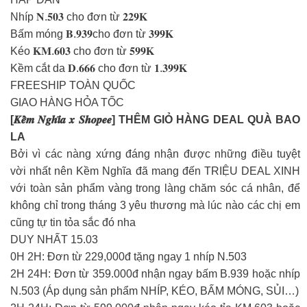
Nhíp 𝐍.𝟓𝟎𝟑 cho đơn từ 𝟐𝟐𝟗𝐊
Bấm móng 𝐁.𝟗𝟑𝟗cho đơn từ 𝟑𝟗𝟗𝐊
Kéo 𝐊𝐌.𝟔𝟎𝟑 cho đơn từ 𝟓𝟗𝟗𝐊
Kềm cắt da 𝐃.𝟔𝟔𝟔 cho đơn từ 𝟏.𝟑𝟗𝟗𝐊
FREESHIP TOÀN QUỐC
GIAO HÀNG HỎA TỐC
[𝑲𝒆̂̀𝒎 𝑵𝒈𝒉𝒊̃𝒂 𝒙 𝑺𝒉𝒐𝒑𝒆𝒆] THÊM GIỎ HÀNG DEAL QUÀ BAO
LA
Bởi vì các nàng xứng đáng nhận được những điều tuyệt
vời nhất nên Kềm Nghĩa đã mang đến TRIỆU DEAL XINH
với toàn sản phẩm vàng trong làng chăm sóc cá nhân, để
không chỉ trong tháng 3 yêu thương mà lúc nào các chị em
cũng tự tin tỏa sắc đó nha
DUY NHẤT 15.03
0H 2H: Đơn từ 229,000đ tặng ngay 1 nhíp N.503
2H 24H: Đơn từ 359.000đ nhận ngay bấm B.939 hoặc nhíp
N.503 (Áp dụng sản phẩm NHÍP, KÉO, BẤM MÓNG, SỦI…)