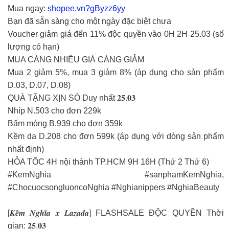
Mua ngay:
shopee.vn?gByzz6yy
Bạn đã sẵn sàng cho một ngày đặc biệt chưa
Voucher giảm giá đến 11% độc quyền vào 0H 2H 25.03 (số
lượng có hạn)
MUA CÀNG NHIỀU GIÁ CÀNG GIẢM
Mua 2 giảm 5%, mua 3 giảm 8% (áp dụng cho sản phẩm
D.03, D.07, D.08)
QUÀ TẶNG XỊN SÒ Duy nhất 𝟐𝟓.𝟎𝟑
Nhíp N.503 cho đơn 229k
Bấm móng B.939 cho đơn 359k
Kềm da D.208 cho đơn 599k (áp dụng với dòng sản phẩm
nhất định)
HỎA TỐC 4H nội thành TP.HCM 9H 16H (Thứ 2 Thứ 6)
#KemNghia #sanphamKemNghia,
#ChocuocsongluoncoNghia #Nghianippers #NghiaBeauty
[𝑲𝒆̂̀𝒎 𝑵𝒈𝒉𝒊̃𝒂 𝒙 𝑳𝒂𝒛𝒂𝒅𝒂] FLASHSALE ĐỘC QUYỀN Thời
gian: 𝟐𝟓.𝟎𝟑