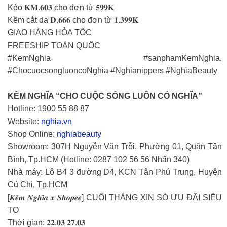
Kéo 𝐊𝐌.𝟔𝟎𝟑 cho đơn từ 𝟓𝟗𝟗𝐊
Kềm cắt da 𝐃.𝟔𝟔𝟔 cho đơn từ 𝟏.𝟑𝟗𝟗𝐊
GIAO HÀNG HỎA TỐC
FREESHIP TOÀN QUỐC
#KemNghia #sanphamKemNghia,
#ChocuocsongluoncoNghia #Nghianippers #NghiaBeauty
KỀM NGHĨA “CHO CUỘC SỐNG LUÔN CÓ NGHĨA”
Hotline: 1900 55 88 87
Website:
nghia.vn
Shop Online:
nghiabeauty
Showroom: 307H Nguyễn Văn Trỗi, Phường 01, Quận Tân
Bình, Tp.HCM (Hotline: 0287 102 56 56 Nhấn 340)
Nhà máy: Lô B4 3 đường D4, KCN Tân Phú Trung, Huyện
Củ Chi, Tp.HCM
[𝑲𝒆̂̀𝒎 𝑵𝒈𝒉𝒊̃𝒂 𝒙 𝑺𝒉𝒐𝒑𝒆𝒆] CUỐI THÁNG XỊN SÒ ƯU ĐÃI SIÊU
TO
Thời gian: 𝟐𝟐.𝟎𝟑 𝟐𝟕.𝟎𝟑