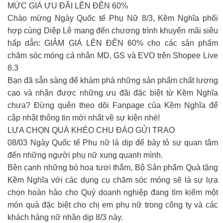
MỨC GIÁ ƯU ĐÃI LÊN ĐẾN 60%
Chào mừng Ngày Quốc tế Phụ Nữ 8/3, Kềm Nghĩa phối
hợp cùng Diệp Lê mang đến chương trình khuyến mãi siêu
hấp dẫn: GIẢM GIÁ LÊN ĐẾN 60% cho các sản phẩm
chăm sóc móng cá nhân MD, GS và EVO trên Shopee Live
8.3
Bạn đã sẵn sàng để khám phá những sản phẩm chất lượng
cao và nhận được những ưu đãi đặc biệt từ Kềm Nghĩa
chưa? Đừng quên theo dõi Fanpage của Kềm Nghĩa để
cập nhật thông tin mới nhất về sự kiện nhé!
LỰA CHỌN QUÀ KHÉO CHU ĐÁO GỬI TRAO
08/03 Ngày Quốc tế Phụ nữ là dịp để bày tỏ sự quan tâm
đến những người phụ nữ xung quanh mình.
Bên cạnh những bó hoa tươi thắm, Bộ Sản phẩm Quà tặng
Kềm Nghĩa với các dụng cụ chăm sóc móng sẽ là sự lựa
chọn hoàn hảo cho Quý doanh nghiệp đang tìm kiếm một
món quà đặc biệt cho chị em phụ nữ trong công ty và các
khách hàng nữ nhân dịp 8/3 này.