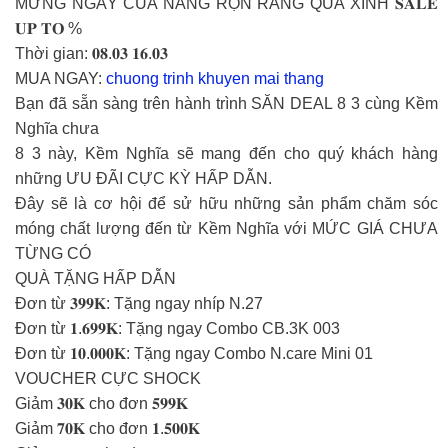
MỪNG NGÀY CỦA NÀNG RỘN RÀNG QUÀ XINH 𝐒𝐀𝐋𝐄
𝐔𝐏 𝐓𝐎 %
Thời gian: 𝟎𝟖.𝟎𝟑 𝟏𝟔.𝟎𝟑
MUA NGAY:
chuong trinh khuyen mai thang
Bạn đã sẵn sàng trên hành trình SĂN DEAL 8 3 cùng Kềm
Nghĩa chưa
8 3 này, Kềm Nghĩa sẽ mang đến cho quý khách hàng
những ƯU ĐÃI CỰC KỲ HẤP DẪN.
Đây sẽ là cơ hội để sử hữu những sản phẩm chăm sóc
móng chất lượng đến từ Kềm Nghĩa với MỨC GIÁ CHƯA
TỪNG CÓ
QUÀ TẶNG HẤP DẪN
Đơn từ 𝟑𝟗𝟗𝐊: Tặng ngay nhíp N.27
Đơn từ 𝟏.𝟔𝟗𝟗𝐊: Tặng ngay Combo CB.3K 003
Đơn từ 𝟏𝟎.𝟎𝟎𝟎𝐊: Tặng ngay Combo N.care Mini 01
VOUCHER CỰC SHOCK
Giảm 𝟑𝟎𝐊 cho đơn 𝟓𝟗𝟗𝐊
Giảm 𝟕𝟎𝐊 cho đơn 𝟏.𝟓𝟎𝟎𝐊