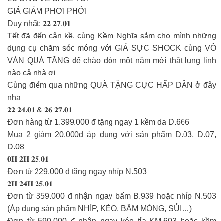
GIÁ GIẢM PHƠI PHỚI
Duy nhất: 𝟐𝟐 𝟐𝟕.𝟎𝟏
Tết đã đến cận kề, cùng Kềm Nghĩa sắm cho mình những
dụng cụ chăm sóc móng với GIÁ SỰC SHOCK cùng VÔ
VÀN QUÀ TẶNG để chào đón một năm mới thật lung linh
nào cả nhà ơi
Cùng điểm qua những QUÀ TẶNG CỰC HẤP DẪN ở đây
nha
𝟐𝟐 𝟐𝟒.𝟎𝟏 & 𝟐𝟔 𝟐𝟕.𝟎𝟏
Đơn hàng từ 1.399.000 đ tặng ngay 1 kềm da D.666
Mua 2 giảm 20.000đ áp dụng với sản phẩm D.03, D.07,
D.08
𝟎𝐇 𝟐𝐇 𝟐𝟓.𝟎𝟏
Đơn từ 229.000 đ tặng ngay nhíp N.503
𝟐𝐇 𝟐𝟒𝐇 𝟐𝟓.𝟎𝟏
Đơn từ 359.000 đ nhận ngay bấm B.939 hoặc nhíp N.503
(Áp dụng sản phẩm NHÍP, KÉO, BẤM MÓNG, SỦI…)
Đơn từ 599.000 đ nhận ngay kéo tỉa KM.603 hoặc kềm