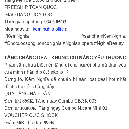
Tặng kềm da D.666 cho đơn 1.399K
FREESHIP TOÀN QUỐC
GIAO HÀNG HỎA TỐC
Thời gian áp dụng: 𝟎𝟑/𝟎𝟑 𝟎𝟓/𝟎𝟑
Mua ngay tại:
kem nghia official
#KemNghia #sanphamKemNghia,
#ChocuocsongluoncoNghia #Nghianippers #NghiaBeauty
TẶNG CHÀNG DEAL KHỦNG GỬI NÀNG YÊU THƯƠNG
Phân vân chưa biết nên tặng gì cho người phụ nữ thân yêu
của mình nhân dịp 8.3 sắp tới ?
Đừng lo, Kềm Nghĩa đã chuẩn bị sẵn loạt deal hot nhất
dành cho các chàng đây.
QUÀ TẶNG HẤP DẪN
Đơn từ𝟏.𝟔𝟗𝟗𝐊: Tặng ngay Combo CB.3K 003
Đơn từ 𝟏𝟎.𝟎𝟎𝟎𝐊: Tặng ngay Combo N.care Mini 01
VOUCHER CỰC SHOCK
Giảm 𝟑𝟎𝐊 cho đơn 𝟓𝟗𝟗𝐊