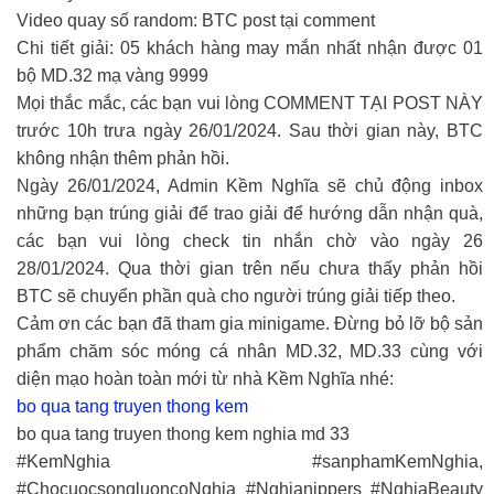
Video quay số random: BTC post tại comment
Chi tiết giải: 05 khách hàng may mắn nhất nhận được 01
bộ MD.32 mạ vàng 9999
Mọi thắc mắc, các bạn vui lòng COMMENT TẠI POST NÀY
trước 10h trưa ngày 26/01/2024. Sau thời gian này, BTC
không nhận thêm phản hồi.
Ngày 26/01/2024, Admin Kềm Nghĩa sẽ chủ động inbox
những bạn trúng giải để trao giải để hướng dẫn nhận quà,
các bạn vui lòng check tin nhắn chờ vào ngày 26
28/01/2024. Qua thời gian trên nếu chưa thấy phản hồi
BTC sẽ chuyển phần quà cho người trúng giải tiếp theo.
Cảm ơn các bạn đã tham gia minigame. Đừng bỏ lỡ bộ sản
phẩm chăm sóc móng cá nhân MD.32, MD.33 cùng với
diện mạo hoàn toàn mới từ nhà Kềm Nghĩa nhé:
bo qua tang truyen thong kem
bo qua tang truyen thong kem nghia md 33
#KemNghia #sanphamKemNghia,
#ChocuocsongluoncoNghia #Nghianippers #NghiaBeauty