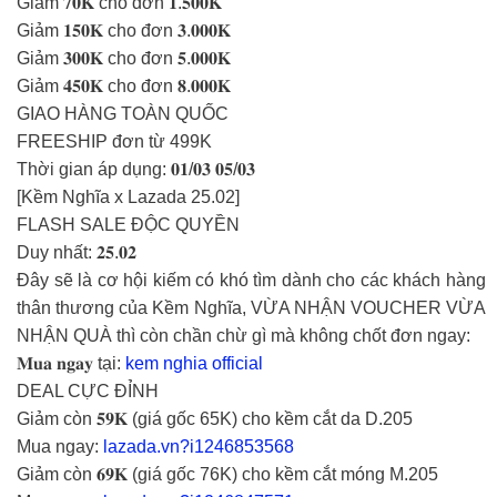
Giảm 𝟕𝟎𝐊 cho đơn 𝟏.𝟓𝟎𝟎𝐊
Giảm 𝟏𝟓𝟎𝐊 cho đơn 𝟑.𝟎𝟎𝟎𝐊
Giảm 𝟑𝟎𝟎𝐊 cho đơn 𝟓.𝟎𝟎𝟎𝐊
Giảm 𝟒𝟓𝟎𝐊 cho đơn 𝟖.𝟎𝟎𝟎𝐊
GIAO HÀNG TOÀN QUỐC
FREESHIP đơn từ 499K
Thời gian áp dụng: 𝟎𝟏/𝟎𝟑 𝟎𝟓/𝟎𝟑
[Kềm Nghĩa x Lazada 25.02]
FLASH SALE ĐỘC QUYỀN
Duy nhất: 𝟐𝟓.𝟎𝟐
Đây sẽ là cơ hội kiếm có khó tìm dành cho các khách hàng
thân thương của Kềm Nghĩa, VỪA NHẬN VOUCHER VỪA
NHẬN QUÀ thì còn chần chừ gì mà không chốt đơn ngay:
𝐌𝐮𝐚 𝐧𝐠𝐚𝐲 tại:
kem nghia official
DEAL CỰC ĐỈNH
Giảm còn 𝟓𝟗𝐊 (giá gốc 65K) cho kềm cắt da D.205
Mua ngay:
lazada.vn?i1246853568
Giảm còn 𝟔𝟗𝐊 (giá gốc 76K) cho kềm cắt móng M.205