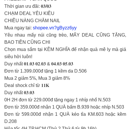
Thời gian ưu đãi: 𝟎𝟑/𝟎𝟑
CHẠM DEAL YÊU KIỀU
CHIỀU NÀNG CHĂM NAIL
Mua ngay tại:
shopee.vn?gByzz6yy
Yêu nhau mấy núi cũng trèo, MẤY DEAL CŨNG TẶNG,
BAO TIỀN CŨNG CHI
Chọn mua sắm tại KỀM NGHĨA để nhận quà mê ly mà giá
siêu hời luôn!
Duy nhất 𝟎𝟏.𝟎𝟑 𝟎𝟐.𝟎𝟑 & 𝟎𝟒.𝟎𝟑 𝟎𝟓.𝟎𝟑
Đơn từ 1.399.000đ tặng 1 kềm da D.506
Mua 2 giảm 5%, Mua 3 giảm 8%
Deal shock chỉ từ 𝟏𝟏𝐊
Duy nhất 𝟎𝟑.𝟎𝟑
0H 2H đơn từ 229.000đ tặng ngay 1 nhíp nhổ N.503
Đơn từ 359.000đ nhận 1 QUÀ bấm B.939 hoặc nhíp N.503
Đơn từ 599.000đ nhận 1 QUÀ kéo tỉa KM.603 hoặc kềm
D.208
Hỏa tốc 4H TP.HCM (Thứ 2 Thứ 6 từ 9h 16h)