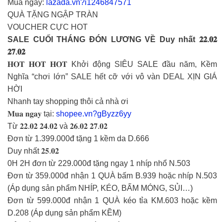
Mua ngay:
lazada.vn?i1246847571
QUÀ TẶNG NGẬP TRÀN
VOUCHER CỰC HOT
SALE CUỐI THÁNG ĐÓN LƯƠNG VỀ Duy nhất 𝟐𝟐.𝟎𝟐
𝟐𝟕.𝟎𝟐
𝐇𝐎𝐓 𝐇𝐎𝐓 𝐇𝐎𝐓 Khởi động SIÊU SALE đầu năm, Kềm
Nghĩa “chơi lớn” SALE hết cỡ với vô vàn DEAL XỊN GIÁ
HỜI
Nhanh tay shopping thôi cả nhà ơi
𝐌𝐮𝐚 𝐧𝐠𝐚𝐲 tại:
shopee.vn?gByzz6yy
Từ 𝟐𝟐.𝟎𝟐 𝟐𝟒.𝟎𝟐 và 𝟐𝟔.𝟎𝟐 𝟐𝟕.𝟎𝟐
Đơn từ 1.399.000đ tặng 1 kềm da D.666
Duy nhất 𝟐𝟓.𝟎𝟐
0H 2H đơn từ 229.000đ tặng ngay 1 nhíp nhổ N.503
Đơn từ 359.000đ nhận 1 QUÀ bấm B.939 hoặc nhíp N.503
(Áp dụng sản phẩm NHÍP, KÉO, BẤM MÓNG, SỦI…)
Đơn từ 599.000đ nhận 1 QUÀ kéo tỉa KM.603 hoặc kềm
D.208 (Áp dụng sản phẩm KỀM)