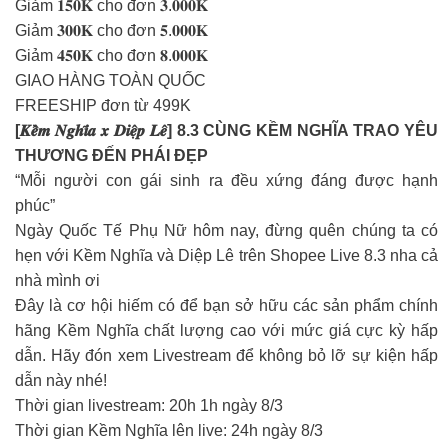
Giảm 𝟏𝟓𝟎𝐊 cho đơn 𝟑.𝟎𝟎𝟎𝐊
Giảm 𝟑𝟎𝟎𝐊 cho đơn 𝟓.𝟎𝟎𝟎𝐊
Giảm 𝟒𝟓𝟎𝐊 cho đơn 𝟖.𝟎𝟎𝟎𝐊
GIAO HÀNG TOÀN QUỐC
FREESHIP đơn từ 499K
[𝑲𝒆̂̀𝒎 𝑵𝒈𝒉𝒊̃𝒂 𝒙 𝑫𝒊𝒆̣̂𝒑 𝑳𝒆̂] 8.3 CÙNG KỀM NGHĨA TRAO YÊU
THƯƠNG ĐẾN PHÁI ĐẸP
“Mỗi người con gái sinh ra đều xứng đáng được hạnh
phúc”
Ngày Quốc Tế Phụ Nữ hôm nay, đừng quên chúng ta có
hẹn với Kềm Nghĩa và Diệp Lê trên Shopee Live 8.3 nha cả
nhà mình ơi
Đây là cơ hội hiếm có để bạn sở hữu các sản phẩm chính
hãng Kềm Nghĩa chất lượng cao với mức giá cực kỳ hấp
dẫn. Hãy đón xem Livestream để không bỏ lỡ sự kiện hấp
dẫn này nhé!
Thời gian livestream: 20h 1h ngày 8/3
Thời gian Kềm Nghĩa lên live: 24h ngày 8/3