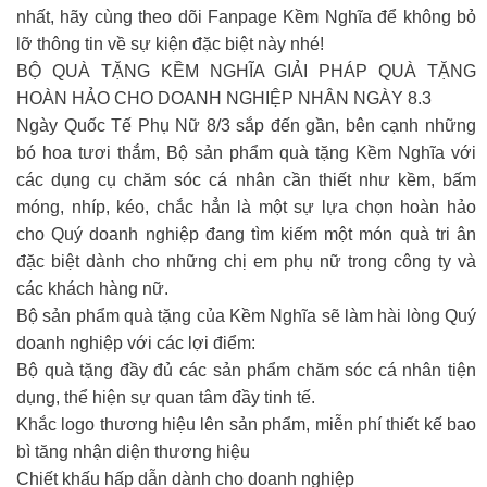
nhất, hãy cùng theo dõi Fanpage Kềm Nghĩa để không bỏ
lỡ thông tin về sự kiện đặc biệt này nhé!
BỘ QUÀ TẶNG KỀM NGHĨA GIẢI PHÁP QUÀ TẶNG
HOÀN HẢO CHO DOANH NGHIỆP NHÂN NGÀY 8.3
Ngày Quốc Tế Phụ Nữ 8/3 sắp đến gần, bên cạnh những
bó hoa tươi thắm, Bộ sản phẩm quà tặng Kềm Nghĩa với
các dụng cụ chăm sóc cá nhân cần thiết như kềm, bấm
móng, nhíp, kéo, chắc hẳn là một sự lựa chọn hoàn hảo
cho Quý doanh nghiệp đang tìm kiếm một món quà tri ân
đặc biệt dành cho những chị em phụ nữ trong công ty và
các khách hàng nữ.
Bộ sản phẩm quà tặng của Kềm Nghĩa sẽ làm hài lòng Quý
doanh nghiệp với các lợi điểm:
Bộ quà tặng đầy đủ các sản phẩm chăm sóc cá nhân tiện
dụng, thể hiện sự quan tâm đầy tinh tế.
Khắc logo thương hiệu lên sản phẩm, miễn phí thiết kế bao
bì tăng nhận diện thương hiệu
Chiết khấu hấp dẫn dành cho doanh nghiệp