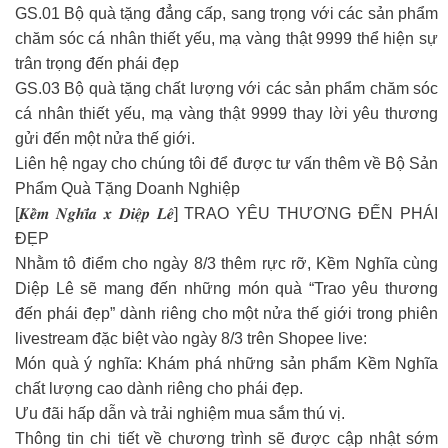
GS.01 Bộ quà tặng đẳng cấp, sang trọng với các sản phẩm
chăm sóc cá nhân thiết yếu, mạ vàng thật 9999 thể hiện sự
trân trọng đến phái đẹp
GS.03 Bộ quà tặng chất lượng với các sản phẩm chăm sóc
cá nhân thiết yếu, mạ vàng thật 9999 thay lời yêu thương
gửi đến một nửa thế giới.
Liên hệ ngay cho chúng tôi để được tư vấn thêm về Bộ Sản
Phẩm Quà Tặng Doanh Nghiệp
[𝑲𝒆̂̀𝒎 𝑵𝒈𝒉𝒊̃𝒂 𝒙 𝑫𝒊𝒆̣̂𝒑 𝑳𝒆̂] TRAO YÊU THƯƠNG ĐẾN PHÁI
ĐẸP
Nhằm tô điểm cho ngày 8/3 thêm rực rỡ, Kềm Nghĩa cùng
Diệp Lê sẽ mang đến những món quà “Trao yêu thương
đến phái đẹp” dành riêng cho một nửa thế giới trong phiên
livestream đặc biệt vào ngày 8/3 trên Shopee live:
Món quà ý nghĩa: Khám phá những sản phẩm Kềm Nghĩa
chất lượng cao dành riêng cho phái đẹp.
Ưu đãi hấp dẫn và trải nghiệm mua sắm thú vị.
Thông tin chi tiết về chương trình sẽ được cập nhật sớm