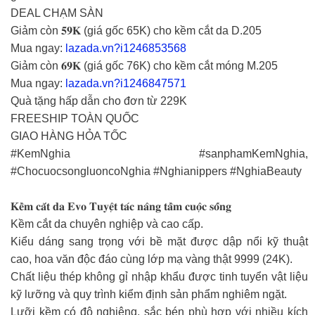
DEAL CHẠM SÀN
Giảm còn 𝟓𝟗𝐊 (giá gốc 65K) cho kềm cắt da D.205
Mua ngay:
lazada.vn?i1246853568
Giảm còn 𝟔𝟗𝐊 (giá gốc 76K) cho kềm cắt móng M.205
Mua ngay:
lazada.vn?i1246847571
Quà tặng hấp dẫn cho đơn từ 229K
FREESHIP TOÀN QUỐC
GIAO HÀNG HỎA TỐC
#KemNghia #sanphamKemNghia,
#ChocuocsongluoncoNghia #Nghianippers #NghiaBeauty
𝐊𝐞̂̀𝐦 𝐜𝐚̆́𝐭 𝐝𝐚 𝐄𝐯𝐨 𝐓𝐮𝐲𝐞̣̂𝐭 𝐭𝐚́𝐜 𝐧𝐚̂𝐧𝐠 𝐭𝐚̂̀𝐦 𝐜𝐮𝐨̣̂𝐜 𝐬𝐨̂́𝐧𝐠
Kềm cắt da chuyên nghiệp và cao cấp.
Kiểu dáng sang trọng với bề mặt được dập nổi kỹ thuật
cao, hoa văn độc đáo cùng lớp mạ vàng thật 9999 (24K).
Chất liệu thép không gỉ nhập khẩu được tinh tuyển vật liệu
kỹ lưỡng và quy trình kiểm định sản phẩm nghiêm ngặt.
Lưỡi kềm có độ nghiêng, sắc bén phù hợp với nhiều kích