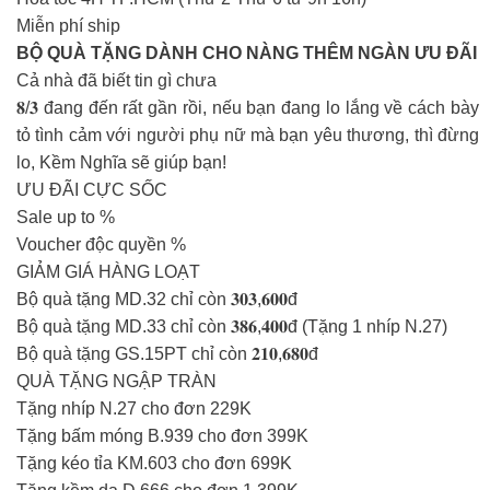
Miễn phí ship
BỘ QUÀ TẶNG DÀNH CHO NÀNG THÊM NGÀN ƯU ĐÃI
Cả nhà đã biết tin gì chưa
𝟖/𝟑 đang đến rất gần rồi, nếu bạn đang lo lắng về cách bày
tỏ tình cảm với người phụ nữ mà bạn yêu thương, thì đừng
lo, Kềm Nghĩa sẽ giúp bạn!
ƯU ĐÃI CỰC SỐC
Sale up to %
Voucher độc quyền %
GIẢM GIÁ HÀNG LOẠT
Bộ quà tặng MD.32 chỉ còn 𝟑𝟎𝟑,𝟔𝟎𝟎đ
Bộ quà tặng MD.33 chỉ còn 𝟑𝟖𝟔,𝟒𝟎𝟎đ (Tặng 1 nhíp N.27)
Bộ quà tặng GS.15PT chỉ còn 𝟐𝟏𝟎,𝟔𝟖𝟎đ
QUÀ TẶNG NGẬP TRÀN
Tặng nhíp N.27 cho đơn 229K
Tặng bấm móng B.939 cho đơn 399K
Tặng kéo tỉa KM.603 cho đơn 699K