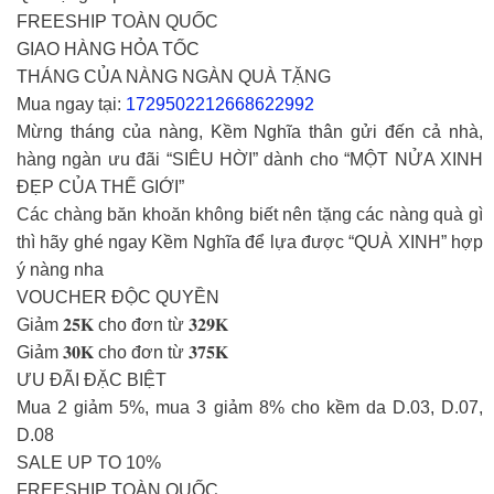
FREESHIP TOÀN QUỐC
GIAO HÀNG HỎA TỐC
THÁNG CỦA NÀNG NGÀN QUÀ TẶNG
Mua ngay tại:
1729502212668622992
Mừng tháng của nàng, Kềm Nghĩa thân gửi đến cả nhà,
hàng ngàn ưu đãi “SIÊU HỜI” dành cho “MỘT NỬA XINH
ĐẸP CỦA THẾ GIỚI”
Các chàng băn khoăn không biết nên tặng các nàng quà gì
thì hãy ghé ngay Kềm Nghĩa để lựa được “QUÀ XINH” hợp
ý nàng nha
VOUCHER ĐỘC QUYỀN
Giảm 𝟐𝟓𝐊 cho đơn từ 𝟑𝟐𝟗𝐊
Giảm 𝟑𝟎𝐊 cho đơn từ 𝟑𝟕𝟓𝐊
ƯU ĐÃI ĐẶC BIỆT
Mua 2 giảm 5%, mua 3 giảm 8% cho kềm da D.03, D.07,
D.08
SALE UP TO 10%
FREESHIP TOÀN QUỐC