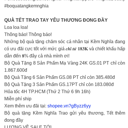
#boquatangkemnghia
QUÀ TẾT TRAO TAY YÊU THƯƠNG ĐONG ĐẦY
Loa loa loa!
Thông báo! Thông báo!
Những bộ quà tặng chăm sóc cá nhân tại Kềm Nghĩa đang
có ưu đãi cực tốt với mức giá 𝒄𝒉𝒊̉ 𝒕𝒖̛̀ 𝟏𝟖𝟑𝐊 và chiết khấu hấp
dẫn đến 𝟖% đây cả nhà mình ơi!
Bộ Quà Tặng 8 Sản Phẩm Mạ Vàng 24K GS.01 PT chỉ còn
1.867.600đ
Bộ Quà Tặng 6 Sản Phẩm GS.08 PT chỉ còn 385.480đ
Bộ Quà Tặng 3 Sản Phẩm GS.17PT chỉ còn 183.080đ
Hỏa tốc 4H TP.HCM (Thứ 2 Thứ 6 9h 16h)
Miễn phí ship
Xem thêm ưu đãi tại:
shopee.vn?gByzz6yy
Bộ quà tặng Kềm Nghĩa Trao gửi yêu thương, Tết thêm
đong đầy
LƯƠNG VỀ SALE TỚI