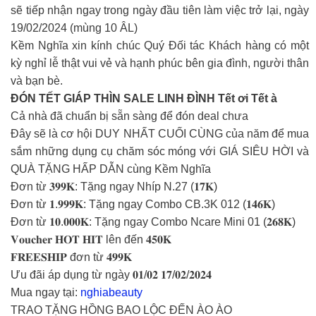
sẽ tiếp nhận ngay trong ngày đầu tiên làm việc trở lại, ngày
19/02/2024 (mùng 10 ÂL)
Kềm Nghĩa xin kính chúc Quý Đối tác Khách hàng có một
kỳ nghỉ lễ thật vui vẻ và hạnh phúc bên gia đình, người thân
và bạn bè.
ĐÓN TẾT GIÁP THÌN SALE LINH ĐÌNH Tết ơi Tết à
Cả nhà đã chuẩn bị sẵn sàng để đón deal chưa
Đây sẽ là cơ hội DUY NHẤT CUỐI CÙNG của năm để mua
sắm những dụng cụ chăm sóc móng với GIÁ SIÊU HỜI và
QUÀ TẶNG HẤP DẪN cùng Kềm Nghĩa
Đơn từ 𝟑𝟗𝟗𝐊: Tặng ngay Nhíp N.27 (𝟏𝟕𝐊)
Đơn từ 𝟏.𝟗𝟗𝟗𝐊: Tặng ngay Combo CB.3K 012 (𝟏𝟒𝟔𝐊)
Đơn từ 𝟏𝟎.𝟎𝟎𝟎𝐊: Tặng ngay Combo Ncare Mini 01 (𝟐𝟔𝟖𝐊)
𝐕𝐨𝐮𝐜𝐡𝐞𝐫 𝐇𝐎𝐓 𝐇𝐈𝐓 lên đến 𝟒𝟓𝟎𝐊
𝐅𝐑𝐄𝐄𝐒𝐇𝐈𝐏 đơn từ 𝟒𝟗𝟗𝐊
Ưu đãi áp dụng từ ngày 𝟎𝟏/𝟎𝟐 𝟏𝟕/𝟎𝟐/𝟐𝟎𝟐𝟒
Mua ngay tại:
nghiabeauty
TRAO TẶNG HỒNG BAO LỘC ĐẾN ÀO ÀO