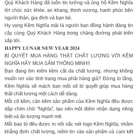
Quý Khách Hàng đã luôn tin tưởng và ủng hộ Kềm Nghĩa
lời chúc sức khỏe, an khang, thịnh vượng, hạnh phúc bên
người thân, gia đình và bạn bè.
Hy vọng Kềm Nghĩa mãi là người bạn đồng hành đáng tin
cậy cùng Quý Khách Hàng trong chặng đường phát triển
sắp tới.
𝐇𝐀𝐏𝐏𝐘 𝐋𝐔𝐍𝐀𝐑 𝐍𝐄𝐖 𝐘𝐄𝐀𝐑 𝟐𝟎𝟐𝟒
BÍ QUYẾT MUA HÀNG THẬT CHẤT LƯỢNG VỚI KỀM
NGHĨA HÃY MUA SẮM THÔNG MINH!!
Bạn đang tìm kiếm kềm cắt da chất lượng, nhưng không
muốn rơi vào tình trạng mua phải hàng giả? Đừng lo lắng,
Kềm Nghĩa sẽ mách bạn một số bí quyết giúp mua hàng
thật chất lượng một cách dễ dàng.
Mỗi cổ kềm, cán kềm sản phẩm của Kềm Nghĩa đều được
dập chìm chữ “Nghĩa”, tạo nên một điểm nhận dạng riêng
biệt và ấn tượng mạnh mẽ.
Mỗi bao bì đều được in nổi sắc nét logo Kềm Nghĩa, nhằm
khẳng định chất lượng, niềm tin vào sản phẩm và cam kết