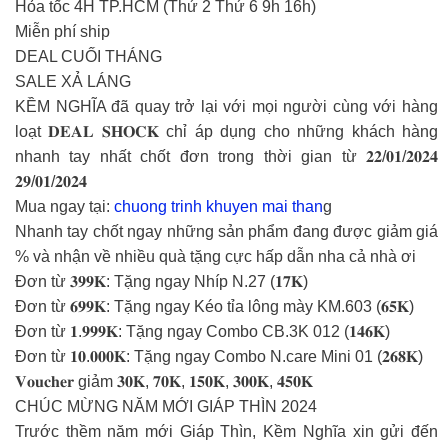
Hỏa tốc 4H TP.HCM (Thứ 2 Thứ 6 9h 16h)
Miễn phí ship
DEAL CUỐI THÁNG
SALE XẢ LÁNG
KỀM NGHĨA đã quay trở lại với mọi người cùng với hàng
loạt 𝐃𝐄𝐀𝐋 𝐒𝐇𝐎𝐂𝐊 chỉ áp dụng cho những khách hàng
nhanh tay nhất chốt đơn trong thời gian từ 𝟐𝟐/𝟎𝟏/𝟐𝟎𝟐𝟒
𝟐𝟗/𝟎𝟏/𝟐𝟎𝟐𝟒
Mua ngay tại:
chuong trinh khuyen mai than
g
Nhanh tay chốt ngay những sản phẩm đang được giảm giá
% và nhận về nhiều quà tặng cực hấp dẫn nha cả nhà ơi
Đơn từ 𝟑𝟗𝟗𝐊: Tặng ngay Nhíp N.27 (𝟏𝟕𝐊)
Đơn từ 𝟔𝟗𝟗𝐊: Tặng ngay Kéo tỉa lông mày KM.603 (𝟔𝟓𝐊)
Đơn từ 𝟏.𝟗𝟗𝟗𝐊: Tặng ngay Combo CB.3K 012 (𝟏𝟒𝟔𝐊)
Đơn từ 𝟏𝟎.𝟎𝟎𝟎𝐊: Tặng ngay Combo N.care Mini 01 (𝟐𝟔𝟖𝐊)
𝐕𝐨𝐮𝐜𝐡𝐞𝐫 giảm 𝟑𝟎𝐊, 𝟕𝟎𝐊, 𝟏𝟓𝟎𝐊, 𝟑𝟎𝟎𝐊, 𝟒𝟓𝟎𝐊
CHÚC MỪNG NĂM MỚI GIÁP THÌN 2024
Trước thềm năm mới Giáp Thìn, Kềm Nghĩa xin gửi đến