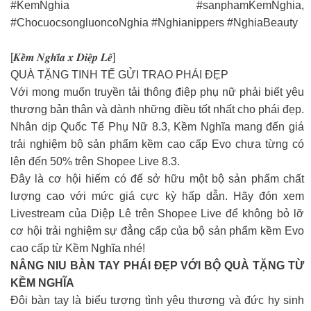
#KemNghia #sanphamKemNghia,
#ChocuocsongluoncoNghia #Nghianippers #NghiaBeauty
[𝑲𝒆̂̀𝒎 𝑵𝒈𝒉𝒊̃𝒂 𝒙 𝑫𝒊𝒆̣̂𝒑 𝑳𝒆̂]
QUÀ TẶNG TINH TẾ GỬI TRAO PHÁI ĐẸP
Với mong muốn truyền tải thông điệp phụ nữ phải biết yêu
thương bản thân và dành những điều tốt nhất cho phái đẹp.
Nhân dịp Quốc Tế Phụ Nữ 8.3, Kềm Nghĩa mang đến giá
trải nghiệm bộ sản phẩm kềm cao cấp Evo chưa từng có
lên đến 50% trên Shopee Live 8.3.
Đây là cơ hội hiếm có để sở hữu một bộ sản phẩm chất
lượng cao với mức giá cực kỳ hấp dẫn. Hãy đón xem
Livestream của Diệp Lê trên Shopee Live để không bỏ lỡ
cơ hội trải nghiệm sự đẳng cấp của bộ sản phẩm kềm Evo
cao cấp từ Kềm Nghĩa nhé!
NÂNG NIU BÀN TAY PHÁI ĐẸP VỚI BỘ QUÀ TẶNG TỪ
KỀM NGHĨA
Đôi bàn tay là biểu tượng tình yêu thương và đức hy sinh