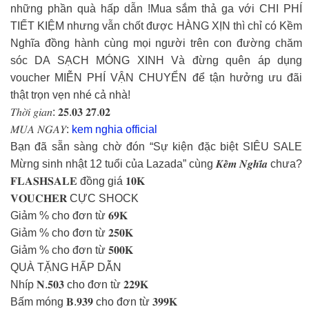
những phần quà hấp dẫn !Mua sắm thả ga với CHI PHÍ
TIẾT KIỆM nhưng vẫn chốt được HÀNG XỊN thì chỉ có Kềm
Nghĩa đồng hành cùng mọi người trên con đường chăm
sóc DA SẠCH MÓNG XINH Và đừng quên áp dụng
voucher MIỄN PHÍ VẬN CHUYỂN để tận hưởng ưu đãi
thật trọn vẹn nhé cả nhà!
𝑇ℎ𝑜̛̀𝑖 𝑔𝑖𝑎𝑛: 𝟐𝟓.𝟎𝟑 𝟐𝟕.𝟎𝟐
𝑀𝑈𝐴 𝑁𝐺𝐴𝑌:
kem nghia official
Bạn đã sẵn sàng chờ đón “Sự kiện đặc biệt SIÊU SALE
Mừng sinh nhật 12 tuổi của Lazada” cùng 𝑲𝒆̂̀𝒎 𝑵𝒈𝒉𝒊̃𝒂 chưa?
𝐅𝐋𝐀𝐒𝐇𝐒𝐀𝐋𝐄 đồng giá 𝟏𝟎𝐊
𝐕𝐎𝐔𝐂𝐇𝐄𝐑 CỰC SHOCK
Giảm % cho đơn từ 𝟔𝟗𝐊
Giảm % cho đơn từ 𝟐𝟓𝟎𝐊
Giảm % cho đơn từ 𝟓𝟎𝟎𝐊
QUÀ TẶNG HẤP DẪN
Nhíp 𝐍.𝟓𝟎𝟑 cho đơn từ 𝟐𝟐𝟗𝐊
Bấm móng 𝐁.𝟗𝟑𝟗 cho đơn từ 𝟑𝟗𝟗𝐊