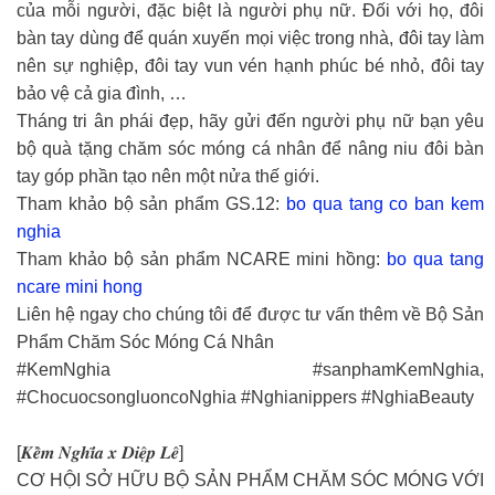
của mỗi người, đặc biệt là người phụ nữ. Đối với họ, đôi
bàn tay dùng để quán xuyến mọi việc trong nhà, đôi tay làm
nên sự nghiệp, đôi tay vun vén hạnh phúc bé nhỏ, đôi tay
bảo vệ cả gia đình, …
Tháng tri ân phái đẹp, hãy gửi đến người phụ nữ bạn yêu
bộ quà tặng chăm sóc móng cá nhân để nâng niu đôi bàn
tay góp phần tạo nên một nửa thế giới.
Tham khảo bộ sản phẩm GS.12:
bo qua tang co ban kem
nghia
Tham khảo bộ sản phẩm NCARE mini hồng:
bo qua tang
ncare mini hong
Liên hệ ngay cho chúng tôi để được tư vấn thêm về Bộ Sản
Phẩm Chăm Sóc Móng Cá Nhân
#KemNghia #sanphamKemNghia,
#ChocuocsongluoncoNghia #Nghianippers #NghiaBeauty
[𝑲𝒆̂̀𝒎 𝑵𝒈𝒉𝒊̃𝒂 𝒙 𝑫𝒊𝒆̣̂𝒑 𝑳𝒆̂]
CƠ HỘI SỞ HỮU BỘ SẢN PHẨM CHĂM SÓC MÓNG VỚI