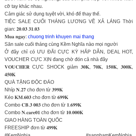
cỡ tay khác nhau.
Cảm giác sử dụng tuyệt vời, khó để thay thế.
TIỆC SALE CUỐI THÁNG LƯƠNG VỀ XẢ LÁNG Thời
gian: 𝟐𝟎.𝟎𝟑 𝟑𝟏.𝟎𝟑
𝐌𝐮𝐚 𝐧𝐠𝐚𝐲:
chuong trinh khuyen mai thang
Săn sale cuối tháng cùng Kềm Nghĩa nào mọi người
Ở đây chỉ có ƯU ĐÃI CỰC KỲ HẤP DẪN, DEAL HOT,
VOUCHER CỰC XỊN đang chờ đón cả nhà đây
𝐕𝐎𝐔𝐂𝐇𝐄𝐑 CỰC SHOCK giảm 𝟑𝟎𝐊, 𝟕𝟎𝐊, 𝟏𝟓𝟎𝐊, 𝟑𝟎𝟎𝐊,
𝟒𝟓𝟎𝐊
QUÀ TẶNG ĐỘC ĐÁO
Nhíp 𝐍.𝟐𝟕 cho đơn từ 𝟑𝟗𝟗𝐊
Kéo 𝐊𝐌.𝟔𝟎𝟑 cho đơn từ 𝟔𝟗𝟗𝐊
Combo 𝐂𝐁.𝟑 𝟎𝟎𝟑 cho đơn từ 𝟏.𝟔𝟗𝟗𝐊
Combo 𝐍.𝐜𝐚𝐫𝐞𝟎𝟏 cho đơn từ 𝟏𝟎.𝟎𝟎𝟎𝐊
GIAO HÀNG TOÀN QUỐC
FREESHIP đơn từ 𝟒𝟗𝟗𝐊
#KemNghia #sanphamKemNghia,