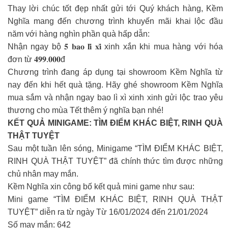
Thay lời chúc tốt đẹp nhất gửi tới Quý khách hàng, Kềm
Nghĩa mang đến chương trình khuyến mãi khai lộc đầu
năm với hàng nghìn phần quà hấp dẫn:
Nhận ngay bộ 𝟓 𝐛𝐚𝐨 𝐥𝐢̀ 𝐱𝐢̀ xinh xắn khi mua hàng với hóa
đơn từ 𝟒𝟗𝟗.𝟎𝟎𝟎đ
Chương trình đang áp dụng tại showroom Kềm Nghĩa từ
nay đến khi hết quà tặng. Hãy ghé showroom Kềm Nghĩa
mua sắm và nhận ngay bao lì xì xinh xinh gửi lộc trao yêu
thương cho mùa Tết thêm ý nghĩa bạn nhé!
KẾT QUẢ MINIGAME: TÌM ĐIỂM KHÁC BIỆT, RINH QUÀ
THẬT TUYỆT
Sau một tuần lên sóng, Minigame “TÌM ĐIỂM KHÁC BIỆT,
RINH QUÀ THẬT TUYỆT” đã chính thức tìm được những
chủ nhân may mắn.
Kềm Nghĩa xin công bố kết quả mini game như sau:
Mini game “TÌM ĐIỂM KHÁC BIỆT, RINH QUÀ THẬT
TUYỆT” diễn ra từ ngày Từ 16/01/2024 đến 21/01/2024
Số may mắn: 642