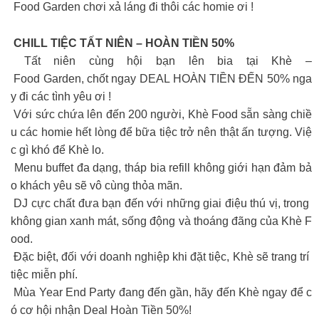
Food Garden chơi xả láng đi thôi các homie ơi !
CHILL TIỆC TẤT NIÊN – HOÀN TIỀN 50%
Tất niên cùng hội bạn lên bia tại Khè –
Food Garden, chốt ngay DEAL HOÀN TIỀN ĐẾN 50% nga
y đi các tình yêu ơi !
Với sức chứa lên đến 200 người, Khè Food sẵn sàng chiề
u các homie hết lòng để bữa tiệc trở nên thật ấn tượng. Việ
c gì khó để Khè lo.
Menu buffet đa dạng, tháp bia refill không giới hạn đảm bả
o khách yêu sẽ vô cùng thỏa mãn.
DJ cực chất đưa bạn đến với những giai điệu thú vị, trong
không gian xanh mát, sống động và thoáng đãng của Khè F
ood.
Đặc biệt, đối với doanh nghiệp khi đặt tiệc, Khè sẽ trang trí
tiệc miễn phí.
Mùa Year End Party đang đến gần, hãy đến Khè ngay để c
ó cơ hội nhận Deal Hoàn Tiền 50%!