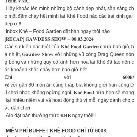
𝐓𝐞𝐚𝐦 𝐕𝐌𝐂
Hãy khoác lên mình những bộ cánh đẹp nhất, sẵn sàng ch
o một đêm cháy hết mình tại Khè Food nào các trai xinh gái
đẹp ơi!!
Inbox Khè – Food Garden đặt bàn ngay thôi nào
[𝐑𝐄𝐂𝐀𝐏] 𝐆𝐀𝐖𝐃𝐄𝐒𝐒 𝐒𝐇𝐎𝐖 – 𝟎𝟖.𝟎𝟑.𝟐𝟎𝟐𝟒
Các sự kiện đặc biệt của 𝐊𝐡𝐞̀ 𝐅𝐨𝐨𝐝 𝐆𝐚𝐫𝐝𝐞𝐧 chưa bao giờ h
ạ nhiệt, 𝐆𝐚𝐰𝐝𝐞𝐬𝐬 𝐒𝐡𝐨𝐰 với những vũ công Drag Queen nón
g bỏng và những quý cô xinh hơn hoa tại Khè đã tạo nên c
ác khoảnh khắc cháy hơn bao giờ hết
Chỉ với 𝟔𝟎𝟎𝐤/
𝐯𝐞́ với gần 80 món ăn cùng tháp bia không giới hạn cùng D
J chơi nhạc không ngừng nghỉ, 𝐊𝐡𝐞̀ 𝐅𝐨𝐨𝐝 hứa hẹn sẽ mang
lại nhiều niềm vui và hoạt động thú vị mỗi ngày dành cho c
ác dân chơi
Alo đặt bàn thưởng thức 𝐊𝐇𝐄̀ ngay thôi!!!
MIỄN PHÍ BUFFET KHÈ FOOD CHỈ TỪ 600K