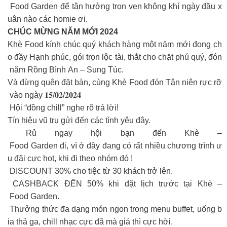
Food Garden để tận hưởng trọn vẹn không khí ngày đầu x
uân nào các homie ơi.
CHÚC MỪNG NĂM MỚI 2024
Khè Food kính chúc quý khách hàng một năm mới đong ch
o đầy Hạnh phúc, gói trọn lộc tài, thắt cho chặt phú quý, đón
năm Rồng Bình An – Sung Túc.
Và đừng quên đặt bàn, cùng Khè Food đón Tân niên rực rỡ
vào ngày 𝟏𝟓/𝟎𝟐/𝟐𝟎𝟐𝟒
Hội “đồng chill” nghe rõ trả lời!
Tín hiệu vũ trụ gửi đến các tình yêu đây.
Rủ ngay hội bạn đến Khè –
Food Garden đi, vì ở đây đang có rất nhiều chương trình ư
u đãi cực hot, khi đi theo nhóm đó !
DISCOUNT 30% cho tiệc từ 30 khách trở lên.
CASHBACK ĐẾN 50% khi đặt lịch trước tại Khè –
Food Garden.
Thưởng thức đa dạng món ngon trong menu buffet, uống b
ia thả ga, chill nhạc cực đã mà giá thì cực hời.