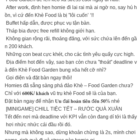
After work, định hẹn homie đi lai rai mà ai ngờ no, say hú h
ồn, vì cứ đến Khè Food là bị ”lôi cuốn’ ‘!!
Buffet hấp dẫn, được phục vụ tận bàn.
Tháp bia được free refill không giới hạn.
Không gian rộng rãi, thoáng đãng, với sức chứa lên đến gầ
n 200 khách.
Những con beat cực khét, cho các tình yêu quẩy cực high.
Địa điểm hot đến vậy, sao bạn còn chưa ”thoát” deadline v
à đến Khè Food Garden bung xõa hết cỡ nhỉ?
️ Gọi điện và đặt bàn ngay thôi!
Homies đã sẵng sàng phá đảo Khè – Food Garden chưa?
Chỉ với 𝟔𝟎𝟎𝐊/ 𝐤𝐡𝐚́𝐜𝐡 vũ trụ khè Food sẽ là của bạn.
Đặt bàn ngay để nhận 𝐔̛𝐮 đ𝐚̃𝐢 𝐡𝐨𝐚̀𝐧 𝐭𝐢𝐞̂̀𝐧 đ𝐞̂́𝐧 𝟓𝟎% nhé
[MINIGAME] CHILL TIỆC TẾT – RƯỚC QUÀ XUÂN
Tết đến nơi mà deadline với KPI vẫn còn đang dí tới là thấy
hơi nhức nhức cái đầu rồi đó.
Nhưng mà không sao, dừng khoản chừng là 2s, mình chơi