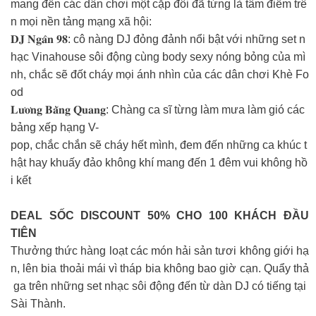
mang đến các dân chơi một cặp đôi đã từng là tâm điểm trê
n mọi nền tảng mạng xã hội:
𝐃𝐉 𝐍𝐠𝐚̂𝐧 𝟗𝟖: cô nàng DJ đỏng đảnh nổi bật với những set n
hạc Vinahouse sôi động cùng body sexy nóng bỏng của mì
nh, chắc sẽ đốt cháy mọi ánh nhìn của các dân chơi Khè Fo
od
𝐋𝐮̛𝐨̛𝐧𝐠 𝐁𝐚̆̀𝐧𝐠 𝐐𝐮𝐚𝐧𝐠: Chàng ca sĩ từng làm mưa làm gió các
bảng xếp hạng V-
pop, chắc chắn sẽ cháy hết mình, đem đến những ca khúc t
hật hay khuấy đảo không khí mang đến 1 đêm vui không hồ
i kết
DEAL SỐC DISCOUNT 50% CHO 100 KHÁCH ĐẦU
TIÊN
Thưởng thức hàng loạt các món hải sản tươi không giới hạ
n, lên bia thoải mái vì tháp bia không bao giờ cạn. Quẩy thả
ga trên những set nhạc sôi động đến từ dàn DJ có tiếng tại
Sài Thành.