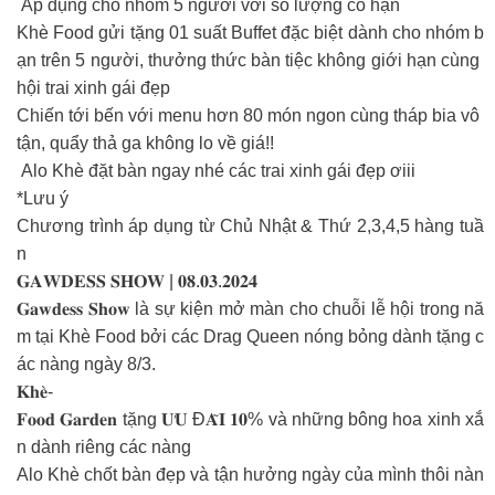
Áp dụng cho nhóm 5 người với số lượng có hạn
Khè Food gửi tặng 01 suất Buffet đặc biệt dành cho nhóm b
ạn trên 5 người, thưởng thức bàn tiệc không giới hạn cùng
hội trai xinh gái đẹp
Chiến tới bến với menu hơn 80 món ngon cùng tháp bia vô
tận, quẩy thả ga không lo về giá!!
Alo Khè đặt bàn ngay nhé các trai xinh gái đẹp ơiii
*Lưu ý
Chương trình áp dụng từ Chủ Nhật & Thứ 2,3,4,5 hàng tuầ
n
𝐆𝐀𝐖𝐃𝐄𝐒𝐒 𝐒𝐇𝐎𝐖 | 𝟎𝟖.𝟎𝟑.𝟐𝟎𝟐𝟒
𝐆𝐚𝐰𝐝𝐞𝐬𝐬 𝐒𝐡𝐨𝐰 là sự kiện mở màn cho chuỗi lễ hội trong nă
m tại Khè Food bởi các Drag Queen nóng bỏng dành tặng c
ác nàng ngày 8/3.
𝐊𝐡𝐞̀-
𝐅𝐨𝐨𝐝 𝐆𝐚𝐫𝐝𝐞𝐧 tặng 𝐔̛𝐔 Đ𝐀̃𝐈 𝟏𝟎% và những bông hoa xinh xắ
n dành riêng các nàng
Alo Khè chốt bàn đẹp và tận hưởng ngày của mình thôi nàn