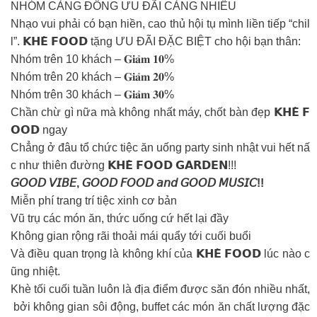
NHÓM CÀNG ĐÔNG ƯU ĐÃI CÀNG NHIỀU
Nhạo vui phải có bạn hiền, cao thủ hội tụ mình liền tiếp “chil
l”. 𝗞𝗛𝗘̀ 𝗙𝗢𝗢𝗗 tặng ƯU ĐÃI ĐẶC BIỆT cho hội bạn thân:
Nhóm trên 10 khách – 𝐆𝐢𝐚̉𝐦 𝟏𝟎%
Nhóm trên 20 khách – 𝐆𝐢𝐚̉𝐦 𝟐𝟎%
Nhóm trên 30 khách – 𝐆𝐢𝐚̉𝐦 𝟑𝟎%
Chần chừ gì nữa mà không nhất máy, chốt bàn đẹp 𝗞𝗛𝗘̀ 𝗙
𝗢𝗢𝗗 ngay
Chẳng ở đâu tổ chức tiệc ăn uống party sinh nhật vui hết nấ
c như thiên đường 𝗞𝗛𝗘̀ 𝗙𝗢𝗢𝗗 𝗚𝗔𝗥𝗗𝗘𝗡!!!
𝘎𝘖𝘖𝘋 𝘝𝘐𝘉𝘌, 𝘎𝘖𝘖𝘋 𝘍𝘖𝘖𝘋 𝘢𝘯𝘥 𝘎𝘖𝘖𝘋 𝘔𝘜𝘚𝘐𝘊!!
Miễn phí trang trí tiệc xinh cơ bản
Vũ trụ các món ăn, thức uống cứ hết lại đầy
Không gian rộng rãi thoải mái quẩy tới cuối buổi
Và điều quan trọng là không khí của 𝗞𝗛𝗘̀ 𝗙𝗢𝗢𝗗 lúc nào c
ũng nhiệt.
Khè tối cuối tuần luôn là địa điểm được săn đón nhiều nhất,
bởi không gian sôi động, buffet các món ăn chất lượng đặc