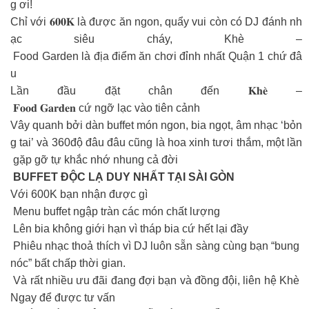
g ơi!
Chỉ với 𝟔𝟎𝟎𝐊 là được ăn ngon, quẩy vui còn có DJ đánh nh
ạc siêu cháy, Khè –
Food Garden là địa điểm ăn chơi đỉnh nhất Quận 1 chứ đâ
u
Lần đầu đặt chân đến 𝐊𝐡𝐞̀ –
𝐅𝐨𝐨𝐝 𝐆𝐚𝐫𝐝𝐞𝐧 cứ ngỡ lạc vào tiên cảnh
Vây quanh bởi dàn buffet món ngon, bia ngọt, âm nhạc ‘bỏn
g tai’ và 360độ đâu đâu cũng là hoa xinh tươi thắm, một lần
gặp gỡ tự khắc nhớ nhung cả đời
BUFFET ĐỘC LẠ DUY NHẤT TẠI SÀI GÒN
Với 600K bạn nhận được gì
Menu buffet ngập tràn các món chất lượng
Lên bia không giới hạn vì tháp bia cứ hết lại đầy
Phiêu nhạc thoả thích vì DJ luôn sẵn sàng cùng bạn “bung
nóc” bất chấp thời gian.
Và rất nhiều ưu đãi đang đợi bạn và đồng đội, liên hệ Khè
Ngay để được tư vấn