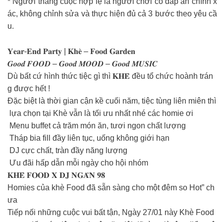
* Người thắng cuộc hợp lệ là người chơi có đáp án chính x
ác, không chỉnh sửa và thực hiện đủ cả 3 bước theo yêu cầ
u.
𝐘𝐞𝐚𝐫-𝐄𝐧𝐝 𝐏𝐚𝐫𝐭𝐲 | 𝐊𝐡𝐞̀ – 𝐅𝐨𝐨𝐝 𝐆𝐚𝐫𝐝𝐞𝐧
𝑮𝒐𝒐𝒅 𝑭𝑶𝑶𝑫 – 𝑮𝒐𝒐𝒅 𝑴𝑶𝑶𝑫 – 𝑮𝒐𝒐𝒅 𝑴𝑼𝑺𝑰𝑪
Dù bất cứ hình thức tiệc gì thì 𝐊𝐇𝐄̀ đều tổ chức hoành trán
g được hết !
Đặc biệt là thời gian cận kề cuối năm, tiệc tùng liên miên thì
lựa chọn tại Khè vẫn là tối ưu nhất nhé các homie ơi
Menu buffet cả trăm món ăn, tươi ngon chất lượng
Tháp bia fill đầy liên tục, uống không giới hạn
DJ cực chất, tràn đầy năng lượng
Ưu đãi hấp dẫn mỗi ngày cho hội nhóm
𝐊𝐇𝐄̀ 𝐅𝐎𝐎𝐃 𝐗 𝐃𝐉 𝐍𝐆𝐀̂𝐍 𝟗𝟖
Homies của khè Food đã sẵn sàng cho một đêm so Hot” ch
ưa
Tiếp nối những cuộc vui bất tận, Ngày 27/01 này Khè Food