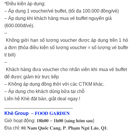
*Điều kiện áp dụng:
– Áp dụng 1 voucher/vé buffet, (tối đa 100.000 đồng/vé)
– Áp dụng khi khách hàng mua vé buffet nguyên giá
(600.000đ/vé).
–
Không giới hạn số lượng voucher được áp dụng trên 1 hó
a đơn (thỏa điều kiện số lượng voucher = số lượng vé buffe
t/ bill)
–
Khách hàng đưa voucher cho nhân viên khi mua vé buffet
để được giảm trừ trực tiếp
– Không áp dụng đồng thời với các CTKM khác.
– Áp dụng cho khách dùng bữa tại chỗ
Liên hệ Khè đặt bàn, giật deal ngay !
__________________________
Khè Group
– 𝐅𝐎𝐎𝐃 𝐆𝐀𝐑𝐃𝐄𝐍
Giờ hoạt động: 𝟏𝟖𝐡𝟎𝟎 – 𝟏𝐡𝟎𝟎 (𝐬𝐚́𝐧𝐠 𝐡𝐨̂𝐦 𝐬𝐚𝐮)
Địa chỉ: 𝟎𝟏 𝐍𝐚𝐦 𝐐𝐮𝐨̂́𝐜 𝐂𝐚𝐧𝐠, 𝐏. 𝐏𝐡𝐚̣𝐦 𝐍𝐠𝐮̃ 𝐋𝐚̃𝐨, 𝐐𝟏.