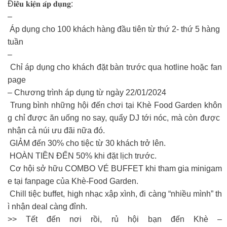
Đ𝐢𝐞̂̀𝐮 𝐤𝐢𝐞̣̂𝐧 𝐚́𝐩 𝐝𝐮̣𝐧𝐠:
–
Áp dụng cho 100 khách hàng đầu tiên từ thứ 2- thứ 5 hàng
tuần
–
Chỉ áp dụng cho khách đặt bàn trước qua hotline hoặc fan
page
– Chương trình áp dụng từ ngày 22/01/2024
Trung bình những hội đến chơi tại Khè Food Garden khôn
g chỉ được ăn uống no say, quẩy DJ tới nóc, mà còn được
nhận cả núi ưu đãi nữa đó.
GIẢM đến 30% cho tiệc từ 30 khách trở lên.
HOÀN TIỀN ĐẾN 50% khi đặt lịch trước.
Cơ hội sở hữu COMBO VÉ BUFFET khi tham gia minigam
e tại fanpage của Khè-Food Garden.
Chill tiệc buffet, high nhạc xập xình, đi càng “nhiều mình” th
ì nhận deal càng đỉnh.
>> Tết đến nơi rồi, rủ hội bạn đến Khè –