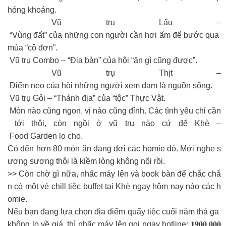
hóng khoáng.
Vũ trụ Lẩu –
“Vùng đất” của những con người cần hơi ấm để bước qua
mùa “cô đơn”.
Vũ trụ Combo – “Địa bàn” của hội “ăn gì cũng được”.
Vũ trụ Thịt –
Điểm neo của hội những người xem đạm là nguồn sống.
Vũ trụ Gỏi – “Thánh địa” của “tộc” Thực Vật.
Món nào cũng ngon, vị nào cũng đỉnh. Các tình yêu chỉ cần
tới thôi, còn ngồi ở vũ trụ nào cứ để Khè –
Food Garden lo cho.
Có đến hơn 80 món ăn đang đợi các homie đó. Mới nghe s
ương sương thôi là kiềm lòng không nổi rồi.
>> Còn chờ gì nữa, nhấc máy lên và book bàn để chắc chắ
n có một vé chill tiệc buffet tại Khè ngay hôm nay nào các h
omie.
Nếu bạn đang lựa chọn địa điểm quẩy tiệc cuối năm thả ga
không lo về giá, thì nhấc máy lên gọi ngay hotline: 𝟏𝟗𝟎𝟎 𝟎𝟎𝟎