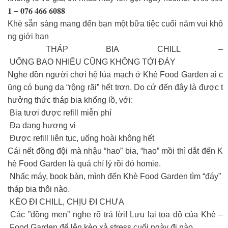
𝟏 – 𝟎𝟕𝟔 𝟒𝟔𝟔 𝟔𝟎𝟖𝟖
Khè sẵn sàng mang đến bạn một bữa tiệc cuối năm vui khô
ng giới hạn
THÁP BIA CHILL –
UỐNG BAO NHIÊU CŨNG KHÔNG TỚI ĐÁY
Nghe đồn người chơi hệ lúa mạch ở Khè Food Garden ai c
ũng có bụng dạ “rộng rãi” hết trơn. Do cứ đến đây là được t
hưởng thức tháp bia khổng lồ, với:
Bia tươi được refill miễn phí
Đa dạng hương vị
Được refill liên tục, uống hoài không hết
Cái nết đồng đội mà nhậu “hao” bia, “hao” mồi thì dắt đến K
hè Food Garden là quá chí lý rồi đó homie.
Nhấc máy, book bàn, mình đến Khè Food Garden tìm “đáy”
tháp bia thôi nào.
KÈO ĐI CHILL, CHỊU ĐI CHƯA
Các ”đồng men” nghe rõ trả lời! Lưu lại tọa độ của Khè –
Food Garden để lên kèo xả stress cuối ngày đi nào.