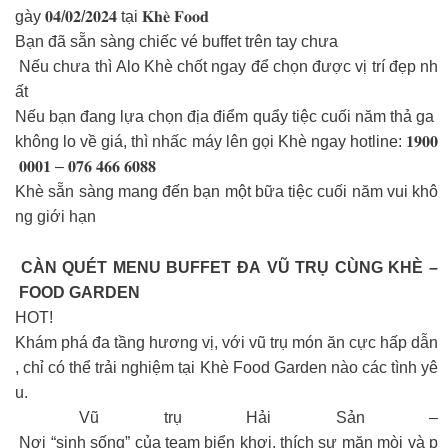
gày 𝟎𝟒/𝟎𝟐/𝟐𝟎𝟐𝟒 tại 𝐊𝐡𝐞̀ 𝐅𝐨𝐨𝐝
Bạn đã sẵn sàng chiếc vé buffet trên tay chưa
Nếu chưa thì Alo Khè chốt ngay để chọn được vị trí đẹp nh
ất
Nếu bạn đang lựa chọn địa điểm quẩy tiệc cuối năm thả ga
không lo về giá, thì nhấc máy lên gọi Khè ngay hotline: 𝟏𝟗𝟎𝟎
𝟎𝟎𝟎𝟏 – 𝟎𝟕𝟔 𝟒𝟔𝟔 𝟔𝟎𝟖𝟖
Khè sẵn sàng mang đến bạn một bữa tiệc cuối năm vui khô
ng giới hạn
CÀN QUÉT MENU BUFFET ĐA VŨ TRỤ CÙNG KHÈ –
FOOD GARDEN
HOT!
Khám phá đa tầng hương vị, với vũ trụ món ăn cực hấp dẫn
, chỉ có thể trải nghiệm tại Khè Food Garden nào các tình yê
u.
Vũ trụ Hải Sản –
Nơi “sinh sống” của team biển khơi, thích sự mặn mòi và p