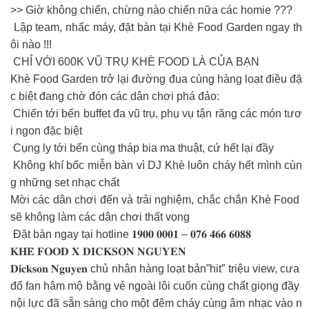
>> Giờ không chiến, chừng nào chiến nữa các homie ???
Lập team, nhấc máy, đặt bàn tại Khè Food Garden ngay th
ôi nào !!!
CHỈ VỚI 600K VŨ TRỤ KHÈ FOOD LÀ CỦA BẠN
Khè Food Garden trở lại đường đua cùng hàng loạt điều đặ
c biệt đang chờ đón các dân chơi phá đảo:
Chiến tới bến buffet đa vũ trụ, phụ vụ tận răng các món tươ
i ngon đặc biệt
Cụng ly tới bến cùng tháp bia ma thuật, cứ hết lại đầy
Không khí bốc miễn bàn vì DJ Khè luôn cháy hết mình cùn
g những set nhạc chất
Mời các dân chơi đến và trải nghiệm, chắc chắn Khè Food
sẽ không làm các dân chơi thất vọng
Đặt bàn ngay tại hotline 𝟏𝟗𝟎𝟎 𝟎𝟎𝟎𝟏 – 𝟎𝟕𝟔 𝟒𝟔𝟔 𝟔𝟎𝟖𝟖
𝐊𝐇𝐄̀ 𝐅𝐎𝐎𝐃 𝐗 𝐃𝐈𝐂𝐊𝐒𝐎𝐍 𝐍𝐆𝐔𝐘𝐄𝐍
𝐃𝐢𝐜𝐤𝐬𝐨𝐧 𝐍𝐠𝐮𝐲𝐞𝐧 chủ nhân hàng loạt bản”hit” triệu view, cưa
đổ fan hâm mộ bằng vẻ ngoài lôi cuốn cùng chất giọng đầy
nội lực đã sẵn sàng cho một đêm cháy cùng âm nhạc vào n