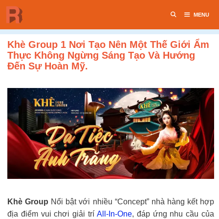
Chuyển
MENU
đến
nội
dung
Khè Group 1 Nơi Tạo Nên Một Thế Giới Ẩm
Thực Không Ngừng Sáng Tạo Và Hướng
Đến Sự Hoàn Mỹ.
Khè Group
Nổi bật với nhiều “Concept” nhà hàng kết hợp
địa điểm vui chơi giải trí
All-In-One
, đáp ứng nhu cầu của