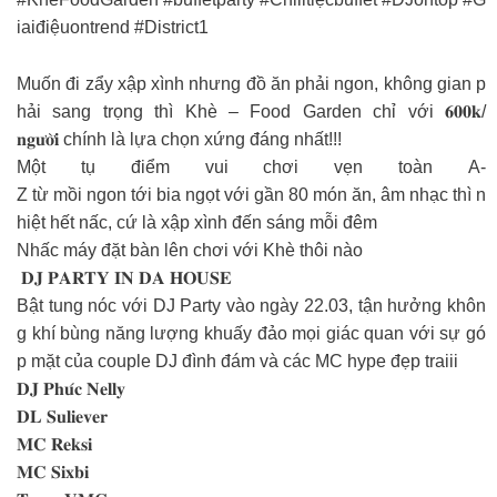
iaiđiệuontrend #District1
Muốn đi zẩy xập xình nhưng đồ ăn phải ngon, không gian p
hải sang trọng thì Khè – Food Garden chỉ với 𝟔𝟎𝟎𝐤/
𝐧𝐠𝐮̛𝐨̛̀𝐢 chính là lựa chọn xứng đáng nhất!!!
Một tụ điểm vui chơi vẹn toàn A-
Z từ mồi ngon tới bia ngọt với gần 80 món ăn, âm nhạc thì n
hiệt hết nấc, cứ là xập xình đến sáng mỗi đêm
Nhấc máy đặt bàn lên chơi với Khè thôi nào
𝐃𝐉 𝐏𝐀𝐑𝐓𝐘 𝐈𝐍 𝐃𝐀 𝐇𝐎𝐔𝐒𝐄
Bật tung nóc với DJ Party vào ngày 22.03, tận hưởng khôn
g khí bùng năng lượng khuấy đảo mọi giác quan với sự gó
p mặt của couple DJ đình đám và các MC hype đẹp traiii
𝐃𝐉 𝐏𝐡𝐮́𝐜 𝐍𝐞𝐥𝐥𝐲
𝐃𝐋 𝐒𝐮𝐥𝐢𝐞𝐯𝐞𝐫
𝐌𝐂 𝐑𝐞𝐤𝐬𝐢
𝐌𝐂 𝐒𝐢𝐱𝐛𝐢