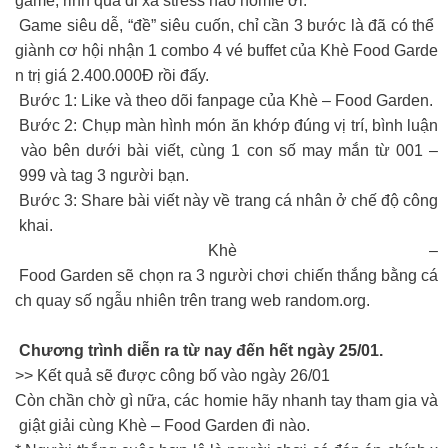
game, rinh quà đi xả stress nào homie ơi.
Game siêu dễ, “đề” siêu cuốn, chỉ cần 3 bước là đã có thể
giành cơ hội nhận 1 combo 4 vé buffet của Khè Food Garde
n trị giá 2.400.000Đ rồi đấy.
Bước 1: Like và theo dõi fanpage của Khè – Food Garden.
Bước 2: Chụp màn hình món ăn khớp đúng vị trí, bình luận
vào bên dưới bài viết, cùng 1 con số may mắn từ 001 –
999 và tag 3 người bạn.
Bước 3: Share bài viết này về trang cá nhân ở chế độ công
khai.
Khè –
Food Garden sẽ chọn ra 3 người chơi chiến thắng bằng cá
ch quay số ngẫu nhiên trên trang web random.org.
Chương trình diễn ra từ nay đến hết ngày 25/01.
>> Kết quả sẽ được công bố vào ngày 26/01
Còn chần chờ gì nữa, các homie hãy nhanh tay tham gia và
giật giải cùng Khè – Food Garden đi nào.