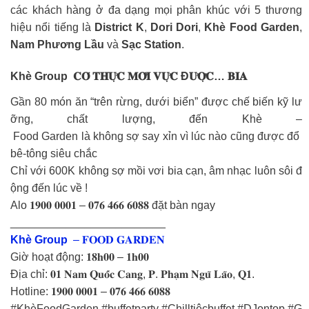
các khách hàng ở đa dạng mọi phân khúc với 5 thương
hiệu nổi tiếng là
District K
,
Dori Dori
,
Khè Food Garden
,
Nam Phương Lầu
và
Sạc Station
.
Khè Group
𝐂𝐎́ 𝐓𝐇𝐔̛̣𝐂 𝐌𝐎̛́𝐈 𝐕𝐔̛̣𝐂 Đ𝐔̛𝐎̛̣𝐂… 𝐁𝐈𝐀
Gần 80 món ăn “trên rừng, dưới biển” được chế biến kỹ lư
ỡng, chất lượng, đến Khè –
Food Garden là không sợ say xỉn vì lúc nào cũng được đổ
bê-tông siêu chắc
Chỉ với 600K không sợ mồi vơi bia cạn, âm nhạc luôn sôi đ
ộng đến lúc về !
Alo 𝟏𝟗𝟎𝟎 𝟎𝟎𝟎𝟏 – 𝟎𝟕𝟔 𝟒𝟔𝟔 𝟔𝟎𝟖𝟖 đặt bàn ngay
_________________________
Khè Group
– 𝐅𝐎𝐎𝐃 𝐆𝐀𝐑𝐃𝐄𝐍
Giờ hoạt động: 𝟏𝟖𝐡𝟎𝟎 – 𝟏𝐡𝟎𝟎
Địa chỉ: 𝟎𝟏 𝐍𝐚𝐦 𝐐𝐮𝐨̂́𝐜 𝐂𝐚𝐧𝐠, 𝐏. 𝐏𝐡𝐚̣𝐦 𝐍𝐠𝐮̃ 𝐋𝐚̃𝐨, 𝐐𝟏.
Hotline: 𝟏𝟗𝟎𝟎 𝟎𝟎𝟎𝟏 – 𝟎𝟕𝟔 𝟒𝟔𝟔 𝟔𝟎𝟖𝟖
#KhèFoodGarden #buffetparty #Chilltiệcbuffet #DJontop #G