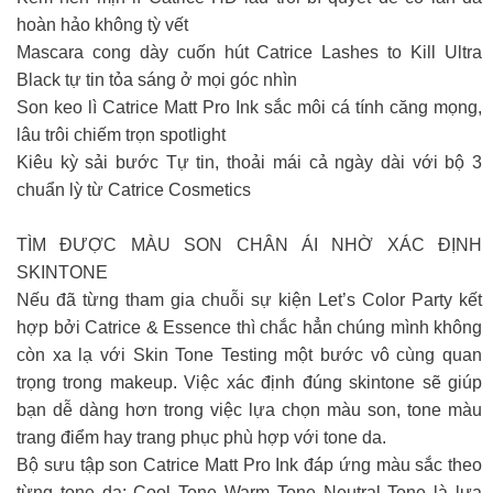
hoàn hảo không tỳ vết
Mascara cong dày cuốn hút Catrice Lashes to Kill Ultra
Black tự tin tỏa sáng ở mọi góc nhìn
Son keo lì Catrice Matt Pro Ink sắc môi cá tính căng mọng,
lâu trôi chiếm trọn spotlight
Kiêu kỳ sải bước Tự tin, thoải mái cả ngày dài với bộ 3
chuẩn lỳ từ Catrice Cosmetics
TÌM ĐƯỢC MÀU SON CHÂN ÁI NHỜ XÁC ĐỊNH
SKINTONE
Nếu đã từng tham gia chuỗi sự kiện Let’s Color Party kết
hợp bởi Catrice & Essence thì chắc hẳn chúng mình không
còn xa lạ với Skin Tone Testing một bước vô cùng quan
trọng trong makeup. Việc xác định đúng skintone sẽ giúp
bạn dễ dàng hơn trong việc lựa chọn màu son, tone màu
trang điểm hay trang phục phù hợp với tone da.
Bộ sưu tập son Catrice Matt Pro Ink đáp ứng màu sắc theo
từng tone da: Cool Tone Warm Tone Neutral Tone là lựa