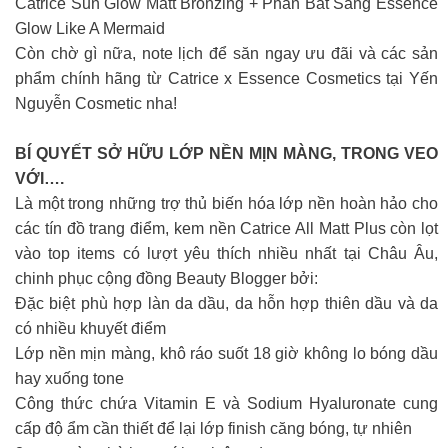
Catrice Sun Glow Matt Bronzing + Phấn Bắt Sáng Essence
Glow Like A Mermaid
Còn chờ gì nữa, note lịch để săn ngay ưu đãi và các sản
phẩm chính hãng từ Catrice x Essence Cosmetics tại Yến
Nguyễn Cosmetic nha!
BÍ QUYẾT SỞ HỮU LỚP NỀN MỊN MÀNG, TRONG VEO
VỚI….
Là một trong những trợ thủ biến hóa lớp nền hoàn hảo cho
các tín đồ trang điểm, kem nền Catrice All Matt Plus còn lọt
vào top items có lượt yêu thích nhiều nhất tại Châu Âu,
chinh phục cộng đồng Beauty Blogger bởi:
Đặc biệt phù hợp làn da dầu, da hỗn hợp thiên dầu và da
có nhiều khuyết điểm
Lớp nền mịn màng, khô ráo suốt 18 giờ không lo bóng dầu
hay xuống tone
Công thức chứa Vitamin E và Sodium Hyaluronate cung
cấp độ ẩm cần thiết để lại lớp finish căng bóng, tự nhiên