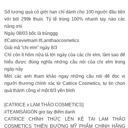
Số lượng quà có giới hạn chỉ dành cho 100 người đầu tiên
với bill 299k thuiii. Tỷ lệ trúng 100% nhanh tay nào các
nàng ơiii
Ngày 08/03 bốc là trúnggg
#Catricevietnam #Lamthaocosmetics
Giải mã “chị elm” ngày 8/3
Chỉ còn ít hôm nữa là tới ngày của các chị elm, làm sao để
hiểu được đúng nghĩa những câu nói của chị elm trong
ngày này
Mời các anh tham khảo ngay những câu nói để đọc vị
người thương chính xác từ Catrice Cosmetics, tự tin chọn
quà thành công vì một 8/3 yên bình
[CATRICE x LAM THẢO COSMETICS]
#TEAMSÀIGÒN giơ tay điểm danh
CATRICE CHÍNH THỨC LÊN KỆ TẠI LAM THẢO
COSMETICS THIÊN ĐƯỜNG MỸ PHẨM CHÍNH HÃNG