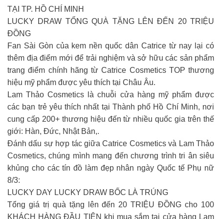
TẠI TP. HỒ CHÍ MINH
LUCKY DRAW TỔNG QUÀ TẶNG LÊN ĐẾN 20 TRIỆU
ĐỒNG
Fan Sài Gòn của kem nền quốc dân Catrice từ nay lại có
thêm địa điểm mới để trải nghiệm và sở hữu các sản phẩm
trang điểm chính hãng từ Catrice Cosmetics TOP thương
hiệu mỹ phẩm được yêu thích tại Châu Âu.
Lam Thảo Cosmetics là chuỗi cửa hàng mỹ phẩm được
các bạn trẻ yêu thích nhất tại Thành phố Hồ Chí Minh, nơi
cung cấp 200+ thương hiệu đến từ nhiều quốc gia trên thế
giới: Hàn, Đức, Nhật Bản,.
Đánh dấu sự hợp tác giữa Catrice Cosmetics và Lam Thảo
Cosmetics, chúng mình mang đến chương trình tri ân siêu
khủng cho các tín đồ làm đẹp nhân ngày Quốc tế Phụ nữ
8/3:
LUCKY DAY LUCKY DRAW BỐC LÀ TRÚNG
Tổng giá trị quà tặng lên đến 20 TRIỆU ĐỒNG cho 100
KHÁCH HÀNG ĐẦU TIÊN khi mua sắm tại cửa hàng Lam