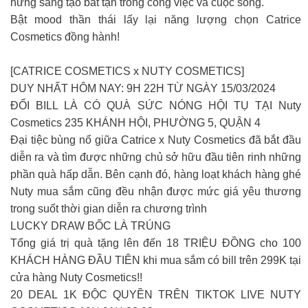
hứng sáng tạo bất tận trong công việc và cuộc sống.
Bật mood thần thái lấy lại năng lượng chọn Catrice
Cosmetics đồng hành!
[CATRICE COSMETICS x NUTY COSMETICS]
DUY NHẤT HÔM NAY: 9H 22H TỪ NGÀY 15/03/2024
ĐỔI BILL LÀ CÓ QUÀ SỨC NÓNG HỘI TỤ TẠI Nuty
Cosmetics 235 KHÁNH HỘI, PHƯỜNG 5, QUẬN 4
Đại tiệc bùng nổ giữa Catrice x Nuty Cosmetics đã bắt đầu
diễn ra và tìm được những chủ sở hữu đầu tiên rinh những
phần quà hấp dẫn. Bên cạnh đó, hàng loạt khách hàng ghé
Nuty mua sắm cũng đều nhận được mức giá yêu thương
trong suốt thời gian diễn ra chương trình
LUCKY DRAW BỐC LÀ TRÚNG
Tổng giá trị quà tặng lên đến 18 TRIỆU ĐỒNG cho 100
KHÁCH HÀNG ĐẦU TIÊN khi mua sắm có bill trên 299K tại
cửa hàng Nuty Cosmetics!!
20 DEAL 1K ĐỘC QUYỀN TRÊN TIKTOK LIVE NUTY