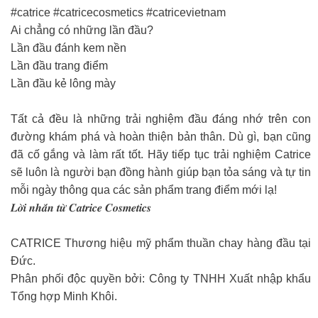
#catrice #catricecosmetics #catricevietnam
Ai chẳng có những lần đầu?
Lần đầu đánh kem nền
Lần đầu trang điểm
Lần đầu kẻ lông mày
Tất cả đều là những trải nghiệm đầu đáng nhớ trên con
đường khám phá và hoàn thiện bản thân. Dù gì, bạn cũng
đã cố gắng và làm rất tốt. Hãy tiếp tục trải nghiệm Catrice
sẽ luôn là người bạn đồng hành giúp bạn tỏa sáng và tự tin
mỗi ngày thông qua các sản phẩm trang điểm mới lạ!
𝑳𝒐̛̀𝒊 𝒏𝒉𝒂̆́𝒏 𝒕𝒖̛̀ 𝑪𝒂𝒕𝒓𝒊𝒄𝒆 𝑪𝒐𝒔𝒎𝒆𝒕𝒊𝒄𝒔
CATRICE Thương hiệu mỹ phẩm thuần chay hàng đầu tại
Đức.
Phân phối độc quyền bởi: Công ty TNHH Xuất nhập khẩu
Tổng hợp Minh Khôi.