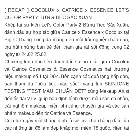
[ RECAP ] COCOLUX x CATRICE x ESSENCE LET’S
COLOR PARTY BỪNG TIỆC SẮC XUÂN
Khép lại sự kiện Let’s Color Party 2 Bừng Tiệc Sắc Xuân,
đánh dấu sự hợp tác giữa Catrice x Essence x Cocolux tại
Big C Thăng Long đã mang đến một trải nghiệm hấp dẫn,
thu hút những bạn trẻ đến tham gia rất sôi động trong 02
ngày từ 24.02 25.02.
Chương trình đầu tiên đánh dấu sự hợp tác giữa Cocolux
và Catrice Cosmetics & Essence Cosmetics hai thương
hiệu makeup số 1 tại Đức. Bên cạnh các quà tặng hấp dẫn,
bạn tham dự “bữa tiệc màu sắc” mang tên SKINTONE
TESTING “TEST MÀU CHUẨN ĐÉT” cùng Makeup Artist
đến từ đài VTV, giúp bạn định hình được màu sắc cá nhân,
trải nghiệm makeup miễn phí cùng chuyên gia và các sản
phẩm makeup đến từ Catrice và Essence.
Cocolux ngày một khẳng định là sự lựa chọn hàng đầu của
các những tín đồ làm đẹp khắp mọi miền Tổ quốc. Hiện tại