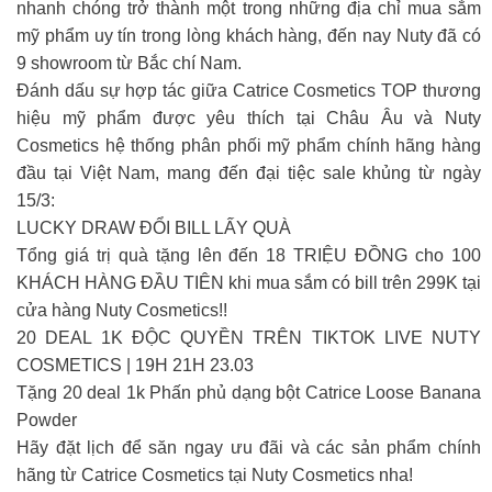
nhanh chóng trở thành một trong những địa chỉ mua sắm
mỹ phẩm uy tín trong lòng khách hàng, đến nay Nuty đã có
9 showroom từ Bắc chí Nam.
Đánh dấu sự hợp tác giữa Catrice Cosmetics TOP thương
hiệu mỹ phẩm được yêu thích tại Châu Âu và Nuty
Cosmetics hệ thống phân phối mỹ phẩm chính hãng hàng
đầu tại Việt Nam, mang đến đại tiệc sale khủng từ ngày
15/3:
LUCKY DRAW ĐỔI BILL LẤY QUÀ
Tổng giá trị quà tặng lên đến 18 TRIỆU ĐỒNG cho 100
KHÁCH HÀNG ĐẦU TIÊN khi mua sắm có bill trên 299K tại
cửa hàng Nuty Cosmetics!!
20 DEAL 1K ĐỘC QUYỀN TRÊN TIKTOK LIVE NUTY
COSMETICS | 19H 21H 23.03
Tặng 20 deal 1k Phấn phủ dạng bột Catrice Loose Banana
Powder
Hãy đặt lịch để săn ngay ưu đãi và các sản phẩm chính
hãng từ Catrice Cosmetics tại Nuty Cosmetics nha!