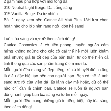
2 gam màu phù hợp với mọi tông da:
010 Neutral Light Beige: Da trắng sáng
015 Vanilla Beige: Da tự nhiên
Bỏ túi ngay kem nền Catrice All Matt Plus 18H lựa chọn
hoàn hảo cho lớp nền rạng ngời đón hè sang!
Luôn tỏa sáng và rực rỡ theo cách riêng!
Catrice Cosmetics lá cờ tiên phong, truyền nguồn cảm
hứng không ngừng cho các cô gái thế hệ mới luôn khám
phá những giá trị tốt đẹp của bản thân, tự do thể hiện cá
tính thông qua các sản phẩm trang điểm mới lạ.
Mỗi người đều mang vẻ đẹp riêng, kể cả khuyết điểm cũng
là điều đặc biệt tạo nên con người bạn. Bạn có thể là ánh
sáng rực rỡ của viên đá lấp lánh đầy mê hoặc, dù có thế
nào chỉ cần là chính bạn. Catrice sẽ luôn là người bạn
đồng hành giúp bạn tỏa sáng và tự tin mỗi ngày.
Mỗi người đều mang những giá trị riêng biệt, hãy tỏa sáng
theo cách riêng!