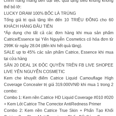
chính hãng mang đến đại tiệc quà tặng siêu khủng không
thể bỏ lỡ:
LUCKY DRAW 100% BỐC LÀ TRÚNG
Tổng giá trị quà tặng lên đến 10 TRIỆU ĐỒNG cho 60
KHÁCH HÀNG ĐẦU TIÊN
*Áp dụng cho tất cả các đơn hàng khi mua sản phẩm
Catrice/Essence tại Yến Nguyễn Cosmetics có hóa đơn từ
299K từ ngày 28.04 (đến khi hết quà tặng).
SALE up to 45% các sản phẩm Catrice, Essence khi mua
tại cửa hàng
SĂN 20 DEAL 1K ĐỘC QUYỀN TRÊN FB LIVE SHOPEE
LIVE YẾN NGUYỄN COSMETIC
Kem che khuyết điểm Catrice Liquid Camouflage High
Coverage Concealer trị giá 319.000VNĐ khi mua 1 trong 2
combo:
Combo 1: Kem nền Catrice HD Liquid Coverage #010 #020
+ Kem Lót Catrice The Corrector AntiRedness Primer
Combo 2: Kem nền Catrice True Skin + Phấn Tạo Khối