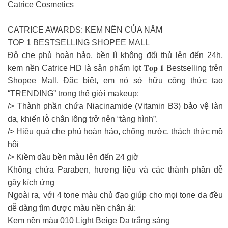
Catrice Cosmetics
CATRICE AWARDS: KEM NỀN CỦA NĂM
TOP 1 BESTSELLING SHOPEE MALL
Độ che phủ hoàn hảo, bền lì không đối thủ lên đến 24h,
kem nền Catrice HD là sản phẩm lọt 𝐓𝐨𝐩 𝟏 Bestselling trên
Shopee Mall. ️Đặc biệt, em nó sở hữu công thức tạo
“TRENDING” trong thế giới makeup:
/> Thành phần chứa Niacinamide (Vitamin B3) bảo vệ làn
da, khiến lỗ chân lông trở nên “tàng hình”.
/> Hiệu quả che phủ hoàn hảo, chống nước, thách thức mồ
hôi
/> Kiềm dầu bền màu lên đến 24 giờ
Không chứa Paraben, hương liệu và các thành phần dễ
gây kích ứng
Ngoài ra, với 4 tone màu chủ đạo giúp cho mọi tone da đều
dễ dàng tìm được màu nền chân ái:
Kem nền màu 010 Light Beige Da trắng sáng