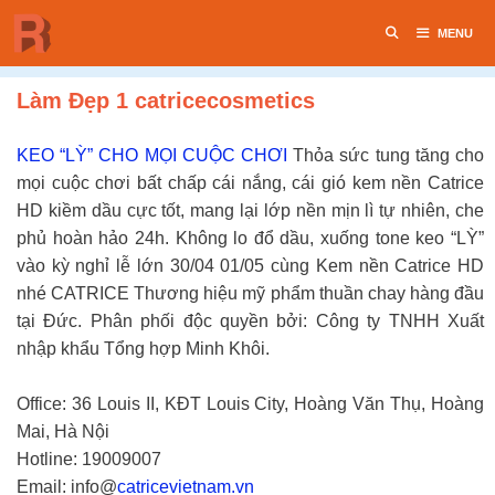
Chuyển
MENU
đến
nội
dung
Làm Đẹp 1 catricecosmetics
KEO “LỲ” CHO MỌI CUỘC CHƠI
Thỏa sức tung tăng cho
mọi cuộc chơi bất chấp cái nắng, cái gió kem nền Catrice
HD kiềm dầu cực tốt, mang lại lớp nền mịn lì tự nhiên, che
phủ hoàn hảo 24h. Không lo đổ dầu, xuống tone keo “LỲ”
vào kỳ nghỉ lễ lớn 30/04 01/05 cùng Kem nền Catrice HD
nhé CATRICE Thương hiệu mỹ phẩm thuần chay hàng đầu
tại Đức.
Phân phối độc quyền bởi: Công ty TNHH Xuất
nhập khẩu Tổng hợp Minh Khôi.
Office: 36 Louis II, KĐT Louis City, Hoàng Văn Thụ, Hoàng
Mai, Hà Nội
Hotline: 19009007
Email: info@
catricevietnam.vn