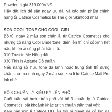
Powder trị giá 319.000VNĐ
Hãy đặt lịch để săn ngay ưu đãi và các sản phẩm chính
hãng từ Catrice Cosmetics tại Thế giới Skinfood nha!
SON COOL TONE CHO COOL GIRL
Bỏ túi ngay 2 màu son chân ái từ Catrice Cosmetics cho
những cô nàng Cool Undertone, diện lên thì chỉ có xinh hết
nấc, khiến ai cũng phải trầm trồ:
010 Trust in Me Hồng đất
030 This is Attitude Đỏ thuần
Nếu nàng sở hữu tone da lạnh hoặc trung tính thì đừng
chần chừ mà rinh ngay 2 màu son keo lì từ Catrice Matt Pro
Ink nhé
BỘ 3 CHUẨN LỲ KIÊU KỲ LÊN PHỐ
Cuối tuần sải bước trên phố với bộ 3 chuẩn lỳ từ Catrice
Cosmetics, bắt khoảnh khắc tự tin chuẩn thần thái với:
Kem nền mịn lì Catrice HD lâu trôi bí quyết để có làn da