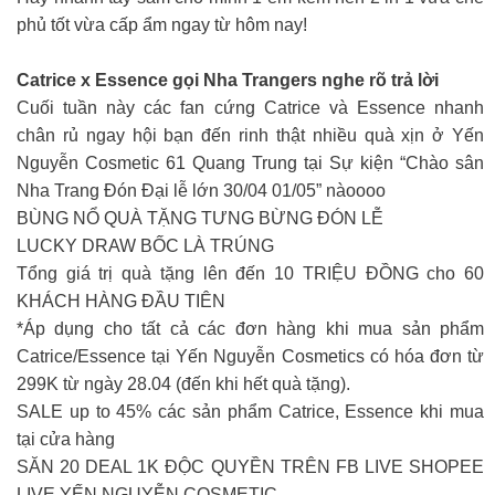
phủ tốt vừa cấp ẩm ngay từ hôm nay!
Catrice x Essence gọi Nha Trangers nghe rõ trả lời
Cuối tuần này các fan cứng Catrice và Essence nhanh
chân rủ ngay hội bạn đến rinh thật nhiều quà xịn ở Yến
Nguyễn Cosmetic 61 Quang Trung tại Sự kiện “Chào sân
Nha Trang Đón Đại lễ lớn 30/04 01/05” nàoooo
BÙNG NỔ QUÀ TẶNG TƯNG BỪNG ĐÓN LỄ
LUCKY DRAW BỐC LÀ TRÚNG
Tổng giá trị quà tặng lên đến 10 TRIỆU ĐỒNG cho 60
KHÁCH HÀNG ĐẦU TIÊN
*Áp dụng cho tất cả các đơn hàng khi mua sản phẩm
Catrice/Essence tại Yến Nguyễn Cosmetics có hóa đơn từ
299K từ ngày 28.04 (đến khi hết quà tặng).
SALE up to 45% các sản phẩm Catrice, Essence khi mua
tại cửa hàng
SĂN 20 DEAL 1K ĐỘC QUYỀN TRÊN FB LIVE SHOPEE
LIVE YẾN NGUYỄN COSMETIC