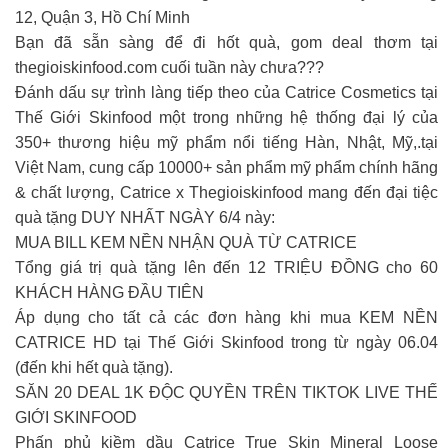
12, Quận 3, Hồ Chí Minh
Bạn đã sẵn sàng để đi hốt quà, gom deal thơm tại
thegioiskinfood.com cuối tuần này chưa???
Đánh dấu sự trình làng tiếp theo của Catrice Cosmetics tại
Thế Giới Skinfood một trong những hệ thống đại lý của
350+ thương hiệu mỹ phẩm nổi tiếng Hàn, Nhật, Mỹ,.tại
Việt Nam, cung cấp 10000+ sản phẩm mỹ phẩm chính hãng
& chất lượng, Catrice x Thegioiskinfood mang đến đại tiệc
quà tặng DUY NHẤT NGÀY 6/4 này:
MUA BILL KEM NỀN NHẬN QUÀ TỪ CATRICE
Tổng giá trị quà tặng lên đến 12 TRIỆU ĐỒNG cho 60
KHÁCH HÀNG ĐẦU TIÊN
Áp dụng cho tất cả các đơn hàng khi mua KEM NỀN
CATRICE HD tại Thế Giới Skinfood trong từ ngày 06.04
(đến khi hết quà tặng).
SĂN 20 DEAL 1K ĐỘC QUYỀN TRÊN TIKTOK LIVE THẾ
GIỚI SKINFOOD
Phấn phủ kiềm dầu Catrice True Skin Mineral Loose