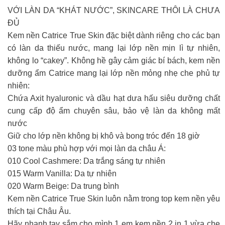
VỚI LÀN DA “KHÁT NƯỚC”, SKINCARE THÔI LÀ CHƯA
ĐỦ
Kem nền Catrice True Skin đặc biệt dành riêng cho các bạn
có làn da thiếu nước, mang lại lớp nền mịn lì tự nhiên,
không lo “cakey”. Không hề gây cảm giác bí bách, kem nền
dưỡng ẩm Catrice mang lại lớp nền mỏng nhẹ che phủ tự
nhiên:
Chứa Axit hyaluronic và dầu hạt dưa hấu siêu dưỡng chất
cung cấp độ ẩm chuyên sâu, bảo vệ làn da không mất
nước
Giữ cho lớp nền không bị khô và bong tróc đến 18 giờ
03 tone màu phù hợp với mọi làn da châu Á:
010 Cool Cashmere: Da trắng sáng tự nhiên
015 Warm Vanilla: Da tự nhiên
020 Warm Beige: Da trung bình
Kem nền Catrice True Skin luôn nằm trong top kem nền yêu
thích tại Châu Âu.
Hãy nhanh tay sắm cho mình 1 em kem nền 2 in 1 vừa che