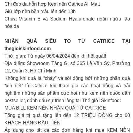
Chị đẹp da hỗn hợp Kem nền Catrice All Matt
Giữ lớp nền bền màu lên đến 18h
Chứa Vitamin E và Sodium Hyaluronate ngăn ngừa lão
hóa da
NHẬN QUÀ SIÊU TO TỪ CATRICE TẠI
thegioiskinfood.com
Thời gian: Từ ngày 06/04/2024 đến khi hết quà!!
Địa điểm: Showroom Tầng G, số 365 Lê Văn Sỹ, Phường
12, Quận 3, Hồ Chí Minh
Không khí quá là “cháy” và sôi động bởi những phần quà
“xịn đét” từ Catrice khi tham gia các hoạt động và trải
nghiệm những sản phẩm cực hot như kem nền quốc dân
bestseller, đánh dấu sự trình làng tại Thế giới Skinfood: ​
MUA BILL KEM NỀN NHẬN QUÀ TỪ CATRICE
Tổng giá trị quà tặng lên đến 12 TRIỆU ĐỒNG cho 60
KHÁCH HÀNG ĐẦU TIÊN
Áp dụng cho tất cả các đơn hàng khi mua KEM NỀN