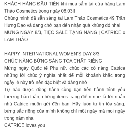
KHÁCH HÀNG ĐẦU TIÊN khi mua sắm tại cửa hàng Lam
Thảo Cosmetics trong ngày 08.03!!
Chúng mình đã sẵn sàng tại Lam Thảo Cosmetics 49 Trần
Hưng Đạo và đang chờ bạn đến nhận quà khủng đó nha!
MỪNG NGÀY 8/3, TIỆC SALE TẶNG NÀNG | CATRICE x
LAM THẢO
HAPPY INTERNATIONAL WOMEN’S DAY 8/3
CHÚC NÀNG BỪNG SÁNG TỎA CHẤT RIÊNG
Mừng ngày Quốc tế Phụ nữ, chúc các cô nàng Catrice
những lời chúc ý nghĩa nhất để mỗi khoảnh khắc trong
ngày lễ này trở nên đặc biệt và đáng nhớ.
Tự hào được đồng hành cùng bạn trên hành trình yêu
thương bản thân, những items trang điểm như là lời nhắn
nhủ Catrice muốn gửi đến bạn: Hãy luôn tự tin tỏa sáng,
bừng sắc riêng của mình không chỉ một ngày mà mọi ngày
trong năm nha!
CATRICE loves you