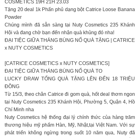
COSMETICS 19H 21H 23.03
Tặng 20 deal 1k Phấn phủ dạng bột Catrice Loose Banana
Powder
Chúng mình đã sẵn sàng tại Nuty Cosmetics 235 Khánh
Hội và đang chờ bạn đến nhận quà khủng đó nha!
ĐẠI TIỆC GIỮA THÁNG BÙNG NỔ QUÀ TẶNG | CATRICE
x NUTY COSMETICS
[CATRICE COSMETICS x NUTY COSMETICS]
ĐẠI TIỆC GIỮA THÁNG BÙNG NỔ QUÀ TO
LUCKY DRAW TỔNG QUÀ TẶNG LÊN ĐẾN 18 TRIỆU
ĐỒNG
Từ 15/3, theo chân Catrice đi gom quà, hốt deal thơm ngon
tại Nuty Cosmetics 235 Khánh Hội, Phường 5, Quận 4, Hồ
Chí Minh nha
Nuty Cosmetics hệ thống đại lý chính thức của hàng trăm
thương hiệu mỹ phẩm Hàn, Mỹ, Nhật,tại Việt Nam. Với sự
phát triển không ngừng trong suốt 10 năm qua, Nuty đã