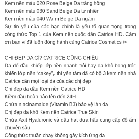
Kem nền màu 020 Rose Beige Da trắng hồng
Kem nền màu 030 Sand Beige Da tự nhiên
Kem nền màu 040 Warm Beige Da ngăm
Sự tin yêu của các bạn chính là yếu tố quan trọng trong
công thức Top 1 của Kem nền quốc dân Catrice HD. Cảm
ơn bạn vì đã luôn đồng hành cùng Catrice Cosmetics />
CHỊ ĐẸP DA GÌ? CATRICE CŨNG CHIỀU
Da đổ dầu khiếp lớp nền nhanh trôi hay da khô bong tróc
khiến lớp nền “cakey”,. thì yên tâm đã có bộ 3 kem nền nhà
Catrice cân mọi loại da của các chị đẹp
Chị đẹp da dầu Kem nền Catrice HD
Kiềm dầu hoàn hảo lên đến 24H
Chứa niacinamaide (Vitamin B3) bảo vệ làn da
Chị đẹp da khô Kem nền Catrice True Skin
Chứa Axit Hyaluronic và dầu hạt dưa hấu cung cấp độ ẩm
chuyên sâu
Công thức thuần chay không gây kích ứng da