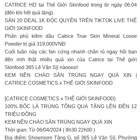
CATRICE HD tại Thế Giới Skinfood trong từ ngày 06.04
(đến khi hết quà tặng).
SĂN 20 DEAL 1K ĐỘC QUYỀN TRÊN TIKTOK LIVE THẾ
GIỚI SKINFOOD
Phấn phủ kiềm dầu Catrice True Skin Mineral Loose
Powder trị giá 319.000VNĐ
Cuối tuần này các fan cứng nhanh chân rủ ngay hội bạn
đến rinh thật nhiều quà xịn của Catrice tại Thế giới
Skinfood 365 Lê Văn Sỹ nàoooo! ​
KEM NỀN CHÀO SÂN TRÚNG NGAY QUÀ XỊN |
CATRICE COSMETICS x THẾ GIỚI SKINFOOD
[CATRICE COSMETICS x THẾ GIỚI SKINFOOD]
100% BỐC LÀ TRÚNG TỔNG QUÀ TẶNG LÊN ĐẾN 12
TRIỆU ĐỒNG
KEM NỀN CHÀO SÂN TRÚNG NGAY QUÀ XỊN
Thời gian: Từ 06/04/2024 ( 8h30 22h00 )
Địa điểm: Showroom Tầng G, số 365 Lê Văn Sỹ, Phường