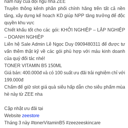
năm nay của đội ngũ nhà ZEE
Truyền thông kênh phân phối chính hãng trên tất cả nền
tảng, xây dựng kế hoạch KD giúp NPP tăng trưởng để độc
quyền khu vực
Chiết khấu tốt cho các gói: KHỞI NGHIỆP – LẬP NGHIỆP
– DOANH NGHIỆP
Liên hệ Sale Admin Lê Ngọc Duy 0909480311 để được tư
vấn thêm thật kỹ về các gói phù hợp với máu kinh doanh
của quý đối tác nhé!
TONER VITAMIN B5 150ML
Giá bán: 400.000đ và có 100 suất ưu đãi trải nghiệm chỉ với
199.000đ
Chấm để giữ slot giá quà siêu hấp dẫn cho siêu phẩm mùa
hè này từ ZEE nha
Cập nhật ưu đãi tại
Website
zeestore
Tháng 3 này #tonerVitaminB5 #zeezeeskincare