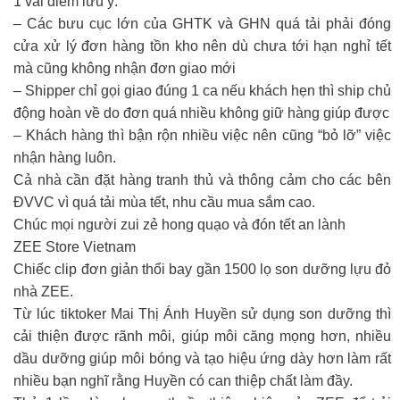
1 vài điểm lưu ý:
– Các bưu cục lớn của GHTK và GHN quá tải phải đóng
cửa xử lý đơn hàng tồn kho nên dù chưa tới hạn nghỉ tết
mà cũng không nhận đơn giao mới
– Shipper chỉ gọi giao đúng 1 ca nếu khách hẹn thì ship chủ
động hoàn về do đơn quá nhiều không giữ hàng giúp được
– Khách hàng thì bận rộn nhiều việc nên cũng “bỏ lỡ” việc
nhận hàng luôn.
Cả nhà cần đặt hàng tranh thủ và thông cảm cho các bên
ĐVVC vì quá tải mùa tết, nhu cầu mua sắm cao.
Chúc mọi người zui zẻ hong quạo và đón tết an lành
ZEE Store Vietnam
Chiếc clip đơn giản thổi bay gần 1500 lọ son dưỡng lựu đỏ
nhà ZEE.
Từ lúc tiktoker Mai Thị Ánh Huyền sử dụng son dưỡng thì
cải thiện được rãnh môi, giúp môi căng mọng hơn, nhiều
dầu dưỡng giúp môi bóng và tạo hiệu ứng dày hơn làm rất
nhiều bạn nghĩ rằng Huyền có can thiệp chất làm đầy.