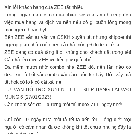
Xin lỗi khách hàng của ZEE rất nhiều
Trong thgian cận tết có quá nhiều sơ xuất ảnh hưởng đến
việc mua hàng và dịch vụ nên nếu có gì buồn lòng mong
mọi người hoan hỷ!
Bên ZEE vẫn tư vấn và CSKH xuyên tết nhưng shipper thì
ngưng giao nhận nên hẹn cả nhà mùng 6 đi đơn trở lại!
ZEE đang có quà tặng lì xì khủng cho khách đặt trong tết!
Cả nhà lên đơn ZEE ưu tiên giữ quà nhé
Da mềm mượt nhờ combo nhà ZEE đó, nên lần nào có
deal xịn là hốt vài combo xài dần luôn k cháy. Bởi vậy mà
tết hok có lo k có cái xài nè
TƯ VẤN HỖ TRỢ XUYÊN TẾT – SHIP HÀNG LẠI VÀO
MÙNG 6 (27/01/2023)
Cần chăm sóc da – dưỡng môi thì inbox ZEE ngay nhé!
Chỉ còn 10 ngày nữa thôi là tết ta đến rồi. Hông biết mọi
người có cảm nhận được không khí tết chưa nhưng đây là