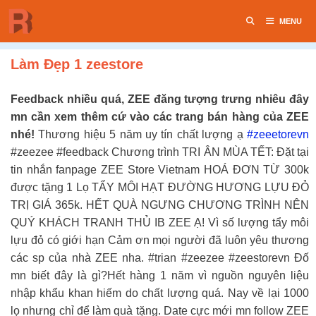
Chuyển
MENU
đến
nội
dung
Làm Đẹp 1 zeestore
Feedback nhiều quá, ZEE đăng tượng trưng nhiêu đây
mn cần xem thêm cứ vào các trang bán hàng của ZEE
nhé!
Thương hiệu 5 năm uy tín chất lượng ạ
#zeeetorevn
#zeezee #feedback Chương trình TRI ÂN MÙA TẾT: Đặt tại
tin nhắn fanpage ZEE Store Vietnam HOÁ ĐƠN TỪ 300k
được tặng 1 Lọ TẨY MÔI HẠT ĐƯỜNG HƯƠNG LỰU ĐỎ
TRỊ GIÁ 365k. HẾT QUÀ NGƯNG CHƯƠNG TRÌNH NÊN
QUÝ KHÁCH TRANH THỦ IB ZEE Ạ! Vì số lượng tẩy môi
lựu đỏ có giới hạn Cảm ơn mọi người đã luôn yêu thương
các sp của nhà ZEE nha. #trian #zeezee #zeestorevn Đố
mn biết đây là gì?Hết hàng 1 năm vì nguồn nguyên liệu
nhập khẩu khan hiếm do chất lượng quá. Nay về lại 1000
lọ nhưng chỉ để làm quà tặng. Date cực mới mn follow ZEE