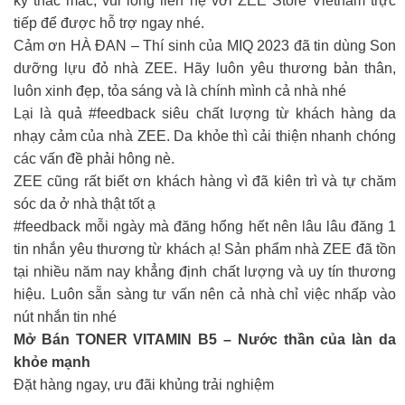
kỳ thắc mắc, vui lòng liên hệ với ZEE Store Vietnam trực
tiếp để được hỗ trợ ngay nhé.
Cảm ơn HÀ ĐAN – Thí sinh của MIQ 2023 đã tin dùng Son
dưỡng lựu đỏ nhà ZEE. Hãy luôn yêu thương bản thân,
luôn xinh đẹp, tỏa sáng và là chính mình cả nhà nhé
Lại là quả #feedback siêu chất lượng từ khách hàng da
nhạy cảm của nhà ZEE. Da khỏe thì cải thiện nhanh chóng
các vấn đề phải hông nè.
ZEE cũng rất biết ơn khách hàng vì đã kiên trì và tự chăm
sóc da ở nhà thật tốt ạ
#feedback mỗi ngày mà đăng hổng hết nên lâu lâu đăng 1
tin nhắn yêu thương từ khách ạ! Sản phẩm nhà ZEE đã tồn
tại nhiều năm nay khẳng định chất lượng và uy tín thương
hiệu. Luôn sẵn sàng tư vấn nên cả nhà chỉ việc nhấp vào
nút nhắn tin nhé
Mở Bán TONER VITAMIN B5 – Nước thần của làn da
khỏe mạnh
Đặt hàng ngay, ưu đãi khủng trải nghiệm