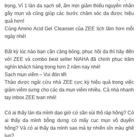
trọng. Vì 1 làn da sạch sẽ, ẩm mịn giảm thiểu nguyên nhân
gây mụn và cũng giúp các bước chăm sóc da được hiệu
quả hơn!
Cùng Amino Acid Gel Cleanser của ZEE lịch lãm hơn mỗi
ngày nhé!
Bất kỳ lúc nào bạn cần căng bóng, phục hồi da thì hãy đến
với ZEE và combo best seller NIAHA đã chinh phục trăm
nghìn khách hàng trong hơn 2 năm nay nhé!
Sạch mụn viêm – Vui đón tết
Thảo dược ngải cứu nhà ZEE cực kỳ hiệu quả trong việc
giảm viêm sưng cho các da mụn viêm nhiều. Cả nhà nhanh
tay inbox ZEE tvan nhé!
Có ai thấy làn da mình dạo giờ cứ sần sùi thô ráp hông? Có
ai thấy da mình bỗng dưng có mấy cục mụn vô duyên
hông? Và có ai thấy da mình sao mà tự nhiên xỉn màu ghê
lun?