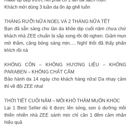
Khách mới dùng 3 tuần da ổn áp ghê luôn
THÁNG RƯỠI NỮA NOEL VÀ 2 THÁNG NỮA TẾT
Bạn đã sẵn sàng cho làn da khỏe dịp cuối năm chưa chứ
khách nhà ZEE chuẩn bị sắp xong rồi đó nghen. Giảm mụn
mờ thâm, căng bóng sáng mịn…. Nghĩ thôi đã thấy phấn
khích rồi nà
KHÔNG CỒN – KHÔNG HƯƠNG LIỆU – KHÔNG
PARABEN – KHÔNG CHẤT CẤM
Bảo hành da 14 ngày cho khách hàng nữa! Da nhạy cảm
thì về đội ZEE nha!
THỜI TIẾT CUỐI NĂM – MÔI KHÔ THÂM MUỐN KHÓC
Lại 1 Best Seller dù ít được lên sóng, son ủ dưỡng môi
thiên nhiên nhà ZEE sánh mịn chỉ cần 1 đêm cảm nhận
hiệu quả