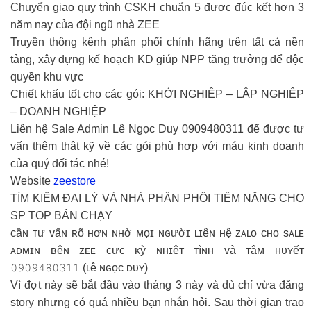
Chuyển giao quy trình CSKH chuẩn 5 được đúc kết hơn 3
năm nay của đội ngũ nhà ZEE
Truyền thông kênh phân phối chính hãng trên tất cả nền
tảng, xây dựng kế hoạch KD giúp NPP tăng trưởng để độc
quyền khu vực
Chiết khấu tốt cho các gói: KHỞI NGHIỆP – LẬP NGHIỆP
– DOANH NGHIỆP
Liên hệ Sale Admin Lê Ngọc Duy 0909480311 để được tư
vấn thêm thật kỹ về các gói phù hợp với máu kinh doanh
của quý đối tác nhé!
Website
zeestore
TÌM KIẾM ĐẠI LÝ VÀ NHÀ PHÂN PHỐI TIỀM NĂNG CHO
SP TOP BÁN CHẠY
ᴄầɴ ᴛư ᴠấɴ ʀõ ʜơɴ ɴʜờ ᴍọɪ ɴɢườɪ ʟɪêɴ ʜệ ᴢᴀʟᴏ ᴄʜᴏ sᴀʟᴇ
ᴀᴅᴍɪɴ ʙêɴ ᴢᴇᴇ ᴄựᴄ ᴋỳ ɴʜɪệᴛ ᴛìɴʜ ᴠà ᴛâᴍ ʜᴜʏếᴛ
𝟶𝟿𝟶𝟿𝟺𝟾𝟶𝟹𝟷𝟷 (ʟê ɴɢọᴄ ᴅᴜʏ)
Vì đợt này sẽ bắt đầu vào tháng 3 này và dù chỉ vừa đăng
story nhưng có quá nhiều bạn nhắn hỏi. Sau thời gian trao