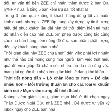
đổi, tư vấn thì bên ZEE chỉ nhận thêm được 2 bạn Đại
lý/NPP nữa là tổng 5 bạn kèm ưu đãi tốt nhất ạ!
Trong 3 năm qua không ít khách hàng dùng tốt và muốn
kinh doanh nhưng vì ZEE tập trung xây dựng uy tín thương
hiệu để phục khách lâu dài nên tới thời điểm hiện tại mức
độ nhận diện cao nên ZEE xin phép được cộng tác cùng
các nhà bán hàng tiềm năng để đưa sản phẩm chất lượng
đến tay khách hàng nhanh nhất!
Thời gian đầu này ZEE chưa nghĩ đến việc phải lợi nhuận
như thế nào chỉ mong cùng mọi người làm việc thật hiệu
quả để vừa giúp đỡ chăm sóc nhiều làn da mà cũng vừa
mang lại nguồn thu nhập trong lúc kinh tế đang khó khăn.
Thời tiết nóng dần – Lỗ chân lông to hơn – Đổ dầu
nhiều hơn – Môi trường thuận lợi cho các loại vi khuẩn
sinh sôi > Mụn viêm sưng dễ hình thành
Kháng viêm giảm sưng, giảm mụn khó ở thì chọn ngay
Thảo Dược Ngải Cứu nhà ZEE nhé . Để được tư vấn kỹ
inbox ngay cho ZEE bạn nha