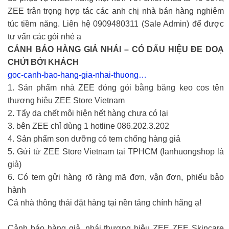
ZEE trân trọng hợp tác các anh chị nhà bán hàng nghiêm
túc tiềm năng. Liên hệ 0909480311 (Sale Admin) để được
tư vấn các gói nhé ạ
CẢNH BÁO HÀNG GIẢ NHÁI – CÓ DẤU HIỆU ĐE DOẠ
CHỬI BỚI KHÁCH
goc-canh-bao-hang-gia-nhai-thuong…
1. Sản phẩm nhà ZEE đóng gói bằng băng keo cos tên
thương hiệu ZEE Store Vietnam
2. Tẩy da chết môi hiện hết hàng chưa có lại
3. bên ZEE chỉ dùng 1 hotline 086.202.3.202
4. Sản phẩm son dưỡng có tem chống hàng giả
5. Gửi từ ZEE Store Vietnam tại TPHCM (lanhuongshop là
giả)
6. Có tem gửi hàng rõ ràng mã đơn, vận đơn, phiếu bảo
hành
Cả nhà thông thái đặt hàng tại nền tảng chính hãng ạ!
Cảnh báo hàng giả, nhái thương hiệu ZEE ZEE Skincare