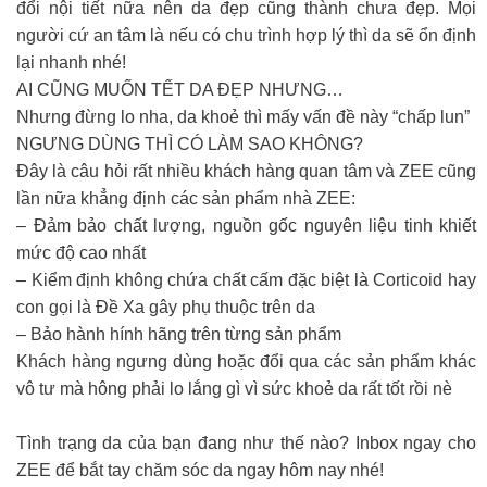
đổi nội tiết nữa nên da đẹp cũng thành chưa đẹp. Mọi
người cứ an tâm là nếu có chu trình hợp lý thì da sẽ ổn định
lại nhanh nhé!
AI CŨNG MUỐN TẾT DA ĐẸP NHƯNG…
Nhưng đừng lo nha, da khoẻ thì mấy vấn đề này “chấp lun”
NGƯNG DÙNG THÌ CÓ LÀM SAO KHÔNG?
Đây là câu hỏi rất nhiều khách hàng quan tâm và ZEE cũng
lần nữa khẳng định các sản phẩm nhà ZEE:
– Đảm bảo chất lượng, nguồn gốc nguyên liệu tinh khiết
mức độ cao nhất
– Kiểm định không chứa chất cấm đặc biệt là Corticoid hay
con gọi là Đề Xa gây phụ thuộc trên da
– Bảo hành hính hãng trên từng sản phẩm
Khách hàng ngưng dùng hoặc đổi qua các sản phẩm khác
vô tư mà hông phải lo lắng gì vì sức khoẻ da rất tốt rồi nè
Tình trạng da của bạn đang như thế nào? Inbox ngay cho
ZEE để bắt tay chăm sóc da ngay hôm nay nhé!