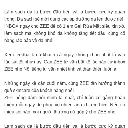
Làm sạch da là bước đầu tiên và là bước cực kỳ quan
trọng. Da sạch sẽ mới dùng các sp dưỡng da lên được nè!
INBOX ngay cho ZEE để có 1 em Gel Rửa Mặt siêu xịn xò,
làm sạch mà không khô da không tăng tiết dầu, củng cố
hàng rào bảo vệ da nhé!
Xem feedback da khách cả ngày không chán nhất là vào
lúc sát tết như này! Cần ZEE tư vấn bất kể lúc nào cứ inbox
ZEE nhé Nổi tiếng tư vấn nhiệt tình và thân thiện luôn ạ
Những ngày kề cận cuối năm, cùng ZEE tận hưởng thành
quả skincare của khách hàng nhé!
ZEE hông dám nói mình là nhất, chỉ luôn cố gắng hoàn
thiện mỗi ngày để phục vụ nhiều anh chị em hơn. Nếu có
thiếu sót nào mọi người thương cứ góp ý cho ZEE nhé!
Làm sạch da là bước đầu tiên và là bước cực kỳ quan