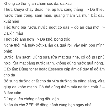
Không có thời gian chăm sóc da, da xấu
Thức khuya chạy deadline, áp lực căng thẳng => Da thiếu
nước trầm trọng, sạm màu, quầng thâm và mụn bắt đầu
xuất hiện
Tiệc tùng bia rượu, nước ngọt có gas + đồ ăn dầu mỡ =>
Da xỉn màu
Thời tiết lạnh hơn => Da khô, bong tróc
Nghe thôi mà thấy xót xa làn da quá rồi, vậy nên bọn mình
phải:
Bước làm sạch: Dùng sữa rửa mặt dịu nhẹ, có độ pH phù
hợp, rửa mặt bằng nước lạnh, không dùng nước quá nóng.
Cấp ẩm: Dùng toner hoặc Essence cấp ẩm để duy trì độ ẩm
cho da
Bổ sung dưỡng chất cho da vừa dưỡng da trắng sáng, vừa
giúp da khỏe mạnh. Có thể dùng thêm mặt nạ tinh chất 2 –
3 lần/ tuần.
Đừng quên chống nắng đều đặn
Nhắn tin cho ZEE để đồng hành cùng bạn ngay nhé!