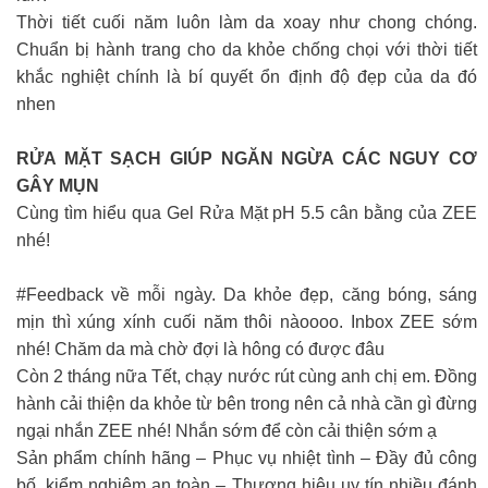
Thời tiết cuối năm luôn làm da xoay như chong chóng.
Chuẩn bị hành trang cho da khỏe chống chọi với thời tiết
khắc nghiệt chính là bí quyết ổn định độ đẹp của da đó
nhen
RỬA MẶT SẠCH GIÚP NGĂN NGỪA CÁC NGUY CƠ
GÂY MỤN
Cùng tìm hiểu qua Gel Rửa Mặt pH 5.5 cân bằng của ZEE
nhé!
#Feedback về mỗi ngày. Da khỏe đẹp, căng bóng, sáng
mịn thì xúng xính cuối năm thôi nàoooo. Inbox ZEE sớm
nhé! Chăm da mà chờ đợi là hông có được đâu
Còn 2 tháng nữa Tết, chạy nước rút cùng anh chị em. Đồng
hành cải thiện da khỏe từ bên trong nên cả nhà cần gì đừng
ngại nhắn ZEE nhé! Nhắn sớm để còn cải thiện sớm ạ
Sản phẩm chính hãng – Phục vụ nhiệt tình – Đầy đủ công
bố, kiểm nghiệm an toàn – Thương hiệu uy tín nhiều đánh