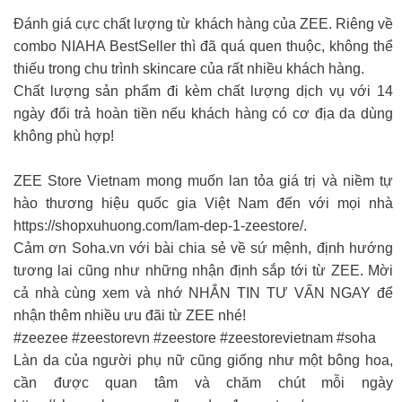
Đánh giá cực chất lượng từ khách hàng của ZEE. Riêng về
combo NIAHA BestSeller thì đã quá quen thuộc, không thể
thiếu trong chu trình skincare của rất nhiều khách hàng.
Chất lượng sản phẩm đi kèm chất lượng dịch vụ với 14
ngày đổi trả hoàn tiền nếu khách hàng có cơ địa da dùng
không phù hợp!
ZEE Store Vietnam mong muốn lan tỏa giá trị và niềm tự
hào thương hiệu quốc gia Việt Nam đến với mọi nhà
https://shopxuhuong.com/lam-dep-1-zeestore/.
Cảm ơn Soha.vn với bài chia sẻ về sứ mệnh, định hướng
tương lai cũng như những nhận định sắp tới từ ZEE. Mời
cả nhà cùng xem và nhớ NHẮN TIN TƯ VẤN NGAY để
nhận thêm nhiều ưu đãi từ ZEE nhé!
#zeezee #zeestorevn #zeestore #zeestorevietnam #soha
Làn da của người phụ nữ cũng giống như một bông hoa,
cần được quan tâm và chăm chút mỗi ngày