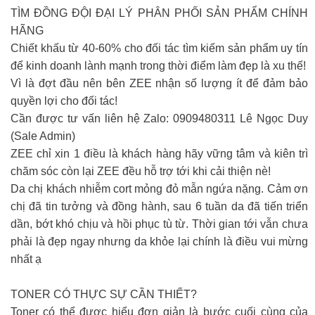
TÌM ĐỒNG ĐỘI ĐẠI LÝ PHÂN PHỐI SẢN PHẨM CHÍNH
HÃNG
Chiết khấu từ 40-60% cho đối tác tìm kiếm sản phẩm uy tín
để kinh doanh lành mạnh trong thời điểm làm đẹp là xu thế!
Vì là đợt đầu nên bên ZEE nhận số lượng ít để đảm bảo
quyền lợi cho đối tác!
Cần được tư vấn liên hệ Zalo: 0909480311 Lê Ngọc Duy
(Sale Admin)
ZEE chỉ xin 1 điều là khách hàng hãy vững tâm và kiên trì
chăm sóc còn lại ZEE đều hỗ trợ tới khi cải thiện nè!
Da chị khách nhiễm cort mỏng đỏ mẫn ngứa nặng. Cảm ơn
chị đã tin tưởng và đồng hành, sau 6 tuần da đã tiến triển
dần, bớt khó chịu và hồi phục tù từ. Thời gian tới vẫn chưa
phải là đẹp ngay nhưng da khỏe lại chính là điều vui mừng
nhất ạ
TONER CÓ THỰC SỰ CẦN THIẾT?
Toner có thể được hiểu đơn giản là bước cuối cùng của