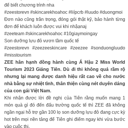
để biết chương trình nha
#zeestorevn #skincarekhoahoc #liípcrb #luudo #duongmoi
Đơn nào cũng trân trọng, đóng gói thật kỹ, bảo hành từng
đơn để khách luôn được vui khi nhậạnaj
#zeeteam #skincarekhoahoc #10giaymoingay
Son dưỡng lựu đỏ vươn tầm quốc tế
#zeestorevn #zeezeeskincare #zeezee #sonduongluudo
#misstourism
ZEE hân hạnh đồng hành cùng Á Hậu 2 Miss World
Tourism 2023 Giáng Tiên. Dù đi thi không quá rầm rộ
nhưng lại mang được danh hiệu rất cao về cho nước
nhà bằng sự nhiệt tình, thân thiện cùng nét duyên dáng
của con gái Việt Nam.
Khi nhận được lời đề nghị của Tiên rằng muốn mang 1
món quà gì đó đến đấu trường quốc tế thì ZEE đã không
ngần ngại hỗ trợ gần 100 lọ son dưỡng lựu đỏ đang cực kỳ
hot trên mọi nền tảng để Tiên ghi điểm ngay khi vừa bước
vào cuộc thi.