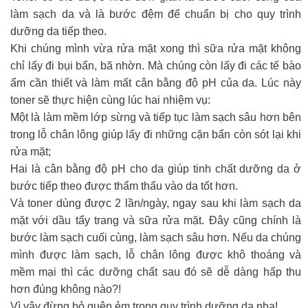
làm sạch da và là bước đệm để chuẩn bị cho quy trình
dưỡng da tiếp theo.
Khi chúng mình vừa rửa mặt xong thì sữa rửa mặt không
chỉ lấy đi bụi bẩn, bã nhờn. Mà chúng còn lấy đi các tế bào
ẩm cần thiết và làm mất cân bằng độ pH của da. Lúc này
toner sẽ thực hiện cùng lúc hai nhiệm vụ:
Một là làm mềm lớp sừng và tiếp tục làm sạch sâu hơn bên
trong lỗ chân lông giúp lấy đi những cặn bẩn còn sót lại khi
rửa mặt;
Hai là cân bằng độ pH cho da giúp tinh chất dưỡng da ở
bước tiếp theo được thẩm thấu vào da tốt hơn.
Và toner dùng được 2 lần/ngày, ngay sau khi làm sạch da
mặt với dầu tẩy trang và sữa rửa mặt. Đây cũng chính là
bước làm sạch cuối cùng, làm sạch sâu hơn. Nếu da chúng
mình được làm sạch, lỗ chân lông được khô thoáng và
mềm mại thì các dưỡng chất sau đó sẽ dễ dàng hấp thu
hơn đúng không nào?!
Vì vậy đừng bỏ quên ẻm trong quy trình dưỡng da nha!