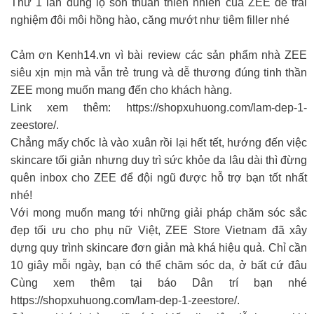
Thử 1 lần dùng lọ son thuần thiên nhiên của ZEE để trải
nghiệm đôi môi hồng hào, căng mướt như tiêm filler nhé
Cảm ơn Kenh14.vn vì bài review các sản phẩm nhà ZEE
siêu xịn mịn mà vẫn trẻ trung và dễ thương đúng tinh thần
ZEE mong muốn mang đến cho khách hàng.
Link xem thêm: https://shopxuhuong.com/lam-dep-1-
zeestore/.
Chẳng mấy chốc là vào xuân rồi lại hết tết, hướng đến việc
skincare tối giản nhưng duy trì sức khỏe da lâu dài thì đừng
quên inbox cho ZEE để đội ngũ được hỗ trợ bạn tốt nhất
nhé!
Với mong muốn mang tới những giải pháp chăm sóc sắc
đẹp tối ưu cho phụ nữ Việt, ZEE Store Vietnam đã xây
dựng quy trình skincare đơn giản mà khá hiệu quả. Chỉ cần
10 giây mỗi ngày, bạn có thể chăm sóc da, ở bất cứ đâu
Cùng xem thêm tại báo Dân trí bạn nhé
https://shopxuhuong.com/lam-dep-1-zeestore/.