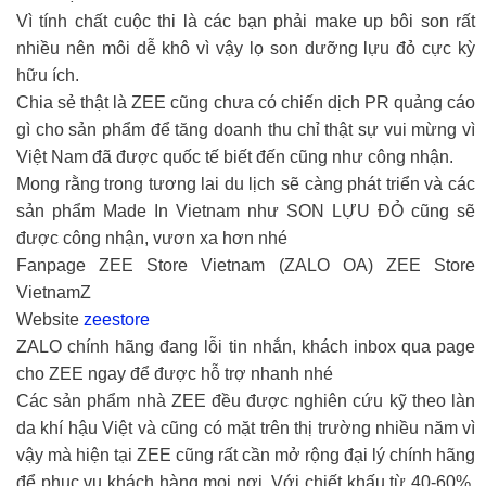
Vì tính chất cuộc thi là các bạn phải make up bôi son rất
nhiều nên môi dễ khô vì vậy lọ son dưỡng lựu đỏ cực kỳ
hữu ích.
Chia sẻ thật là ZEE cũng chưa có chiến dịch PR quảng cáo
gì cho sản phẩm để tăng doanh thu chỉ thật sự vui mừng vì
Việt Nam đã được quốc tế biết đến cũng như công nhận.
Mong rằng trong tương lai du lịch sẽ càng phát triển và các
sản phẩm Made In Vietnam như SON LỰU ĐỎ cũng sẽ
được công nhận, vươn xa hơn nhé
Fanpage ZEE Store Vietnam (ZALO OA) ZEE Store
VietnamZ
Website
zeestore
ZALO chính hãng đang lỗi tin nhắn, khách inbox qua page
cho ZEE ngay để được hỗ trợ nhanh nhé
Các sản phẩm nhà ZEE đều được nghiên cứu kỹ theo làn
da khí hậu Việt và cũng có mặt trên thị trường nhiều năm vì
vậy mà hiện tại ZEE cũng rất cần mở rộng đại lý chính hãng
để phục vụ khách hàng mọi nơi. Với chiết khấu từ 40-60%,