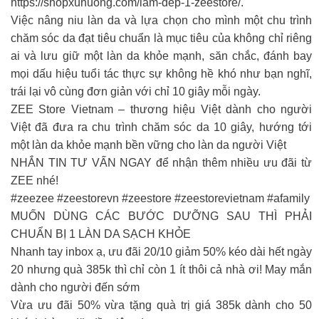
https://shopxuhuong.com/lam-dep-1-zeestore/.
Việc nâng niu làn da và lựa chọn cho mình một chu trình
chăm sóc da đạt tiêu chuẩn là mục tiêu của không chỉ riêng
ai và lưu giữ một làn da khỏe mạnh, săn chắc, đánh bay
mọi dấu hiệu tuổi tác thực sự không hề khó như bạn nghĩ,
trái lại vô cùng đơn giản với chỉ 10 giây mỗi ngày.
ZEE Store Vietnam – thương hiệu Việt dành cho người
Việt đã đưa ra chu trình chăm sóc da 10 giây, hướng tới
một làn da khỏe mạnh bền vững cho làn da người Việt
NHẮN TIN TƯ VẤN NGAY để nhận thêm nhiều ưu đãi từ
ZEE nhé!
#zeezee #zeestorevn #zeestore #zeestorevietnam #afamily
MUỐN DÙNG CÁC BƯỚC DƯỠNG SAU THÌ PHẢI
CHUẨN BỊ 1 LÀN DA SẠCH KHỎE
Nhanh tay inbox ạ, ưu đãi 20/10 giảm 50% kéo dài hết ngày
20 nhưng quà 385k thì chỉ còn 1 ít thôi cả nhà ơi! May mắn
dành cho người đến sớm
Vừa ưu đãi 50% vừa tặng quà trị giá 385k dành cho 50