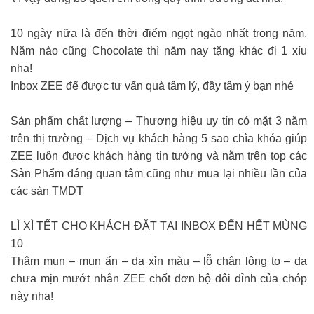
10 ngày nữa là đến thời điểm ngọt ngào nhất trong năm.
Năm nào cũng Chocolate thì năm nay tặng khác đi 1 xíu
nha!
Inbox ZEE để được tư vấn quà tâm lý, đầy tâm ý bạn nhé
Sản phẩm chất lượng – Thương hiệu uy tín có mặt 3 năm
trên thị trường – Dịch vụ khách hàng 5 sao chìa khóa giúp
ZEE luôn được khách hàng tin tưởng và nằm trên top các
Sản Phẩm đáng quan tâm cũng như mua lại nhiều lần của
các sàn TMDT
LÌ XÌ TẾT CHO KHÁCH ĐẶT TẠI INBOX ĐẾN HẾT MÙNG
10
Thâm mụn – mụn ẩn – da xỉn màu – lỗ chân lông to – da
chưa mịn mướt nhắn ZEE chốt đơn bộ đôi đỉnh của chóp
này nha!