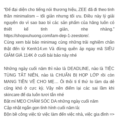
“Để đại diện cho tiếng nói thương hiệu, ZEE đã đi theo tinh
thần minimalism – tối giản nhưng tối ưu. Điều này lý giải
nguyên do vì sao bao bì các sản phẩm của hãng luôn có
thiết kế tinh giản, nhẹ nhàng.”
https://shopxuhuong.com/lam-dep-1-zeestore/.
Cùng xem bài báo minimag cùng những trải nghiệm chân
thật đến từ Kenh14.vn Và đừng quên áp ngay mã SIÊU
GIẢM GIÁ 114K ở cuối bài báo này nhé
Những ngày cuối năm thì nào là DEADLINE, nào là TIỆC
TÙNG TẤT NIÊN, nào là CHUẨN BỊ HỌP LỚP rồi còn
MANG TIỀN VỀ CHO MẸ… Ôi thôi ti tỉ thứ lo làm da dẻ
cũng khó ở cực kỳ. Vậy nên điểm lại các sai lầm khi
skincare để da luôn tươi tắn nhé
Bật mí MẸO CHĂM SÓC DA những ngày cuối năm
Cập nhật ngắn gọn tình hình cuối năm là:
Bộn bề công việc từ việc làm đến việc nhà, việc gia đình =>