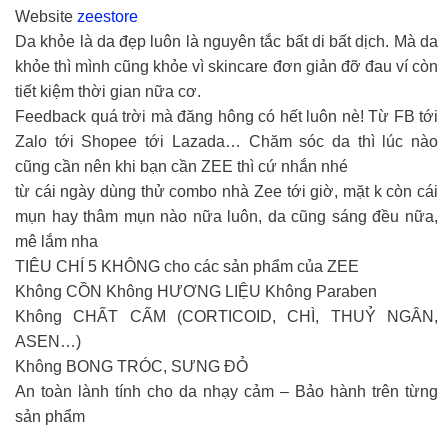
Website
zeestore
Da khỏe là da đẹp luôn là nguyên tắc bất di bất dịch. Mà da
khỏe thì mình cũng khỏe vì skincare đơn giản đỡ đau ví còn
tiết kiệm thời gian nữa cơ.
Feedback quá trời mà đăng hông có hết luôn nè! Từ FB tới
Zalo tới Shopee tới Lazada… Chăm sóc da thì lúc nào
cũng cần nên khi bạn cần ZEE thì cứ nhắn nhé
từ cái ngày dùng thử combo nhà Zee tới giờ, mặt k còn cái
mụn hay thâm mụn nào nữa luôn, da cũng sáng đều nữa,
mê lắm nha
TIÊU CHÍ 5 KHÔNG cho các sản phẩm của ZEE
Không CỒN Không HƯƠNG LIỆU Không Paraben
Không CHẤT CẤM (CORTICOID, CHÌ, THUỶ NGÂN,
ASEN…)
Không BONG TRÓC, SƯNG ĐỎ
An toàn lành tính cho da nhạy cảm – Bảo hành trên từng
sản phẩm