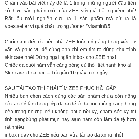
Chấm vào bài viết này để là 1 trong những người đầu tiên
sở hữu sản phẩm mới của ZEE với giá trải nghiệm nhé!
Rất lâu mới nghiên cứu ra 1 sản phẩm mà cứ ra là
#bestseller vì quá chất lượng #toner #vitaminB5
Cuối năm đến rồi nên nhà ZEE luôn cố gắng trong việc tư
vấn và phục vụ để cùng anh chị em tìm ra đúng chu trình
skincare nhé! Đừng ngại ngần inbox cho ZEE nha!
Chiếc da cuối năm vẫn căng bóng dù thời tiết hanh khô ạ!
Skincare khoa học – Tối giản 10 giây mỗi ngày
SAU TÁI TẠO THÌ PHẢI TÌM ZEE PHỤC HỒI GẤP
Nhiều bạn chọn cách dùng các sản phẩm chứa cồn nồng
độ cao để làm bong lớp da ra để lộ da non mỏng căng hồng
bên trong nhưng nếu không phục hồi kỹ, chăm sóc kỹ thì
tình trạngbùng phát mụn hay sạm nám còn làm da tệ hơn
rất nhiều
inbox ngay cho ZEE nếu bạn vừa tái tạo da xong nhé!