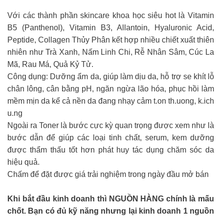
Với các thành phần skincare khoa học siêu hot là Vitamin
B5 (Panthenol), Vitamin B3, Allantoin, Hyaluronic Acid,
Peptide, Collagen Thủy Phân kết hợp nhiều chiết xuất thiên
nhiên như Trà Xanh, Nấm Linh Chi, Rễ Nhân Sâm, Cúc La
Mã, Rau Má, Quả Kỷ Tử.
Công dụng: Dưỡng ẩm da, giúp làm dịu da, hỗ trợ se khít lỗ
chân lông, cân bằng pH, ngăn ngừa lão hóa, phục hồi làm
mềm mịn da kể cả nền da đang nhạy cảm t.on th.uong, k.ich
u.ng
Ngoài ra Toner là bước cực kỳ quan trọng được xem như là
bước dẫn để giúp các loại tinh chất, serum, kem dưỡng
được thẩm thấu tốt hơn phát huy tác dụng chăm sóc da
hiệu quả.
Chấm để đặt được giá trải nghiệm trong ngày đầu mở bán
Khi bắt đầu kinh doanh thì NGUỒN HÀNG chính là mấu
chốt. Bạn có đủ kỹ năng nhưng lại kinh doanh 1 nguồn