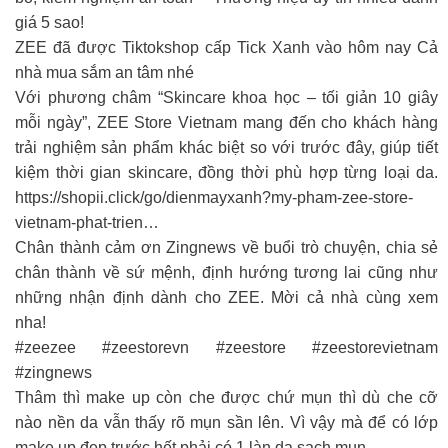
giá 5 sao!
ZEE đã được Tiktokshop cấp Tick Xanh vào hôm nay Cả
nhà mua sắm an tâm nhé
Với phương châm “Skincare khoa học – tối giản 10 giây
mỗi ngày”, ZEE Store Vietnam mang đến cho khách hàng
trải nghiệm sản phẩm khác biệt so với trước đây, giúp tiết
kiệm thời gian skincare, đồng thời phù hợp từng loại da.
https://shopii.click/go/dienmayxanh?my-pham-zee-store-
vietnam-phat-trien…
Chân thành cảm ơn Zingnews về buổi trò chuyện, chia sẻ
chân thành về sứ mệnh, định hướng tương lai cũng như
những nhận định dành cho ZEE. Mời cả nhà cùng xem
nha!
#zeezee #zeestorevn #zeestore #zeestorevietnam
#zingnews
Thâm thì make up còn che được chứ mụn thì dù che cỡ
nào nền da vẫn thấy rõ mụn sần lên. Vì vậy mà để có lớp
make up đẹp trước hết phải có 1 làn da sạch mụn.