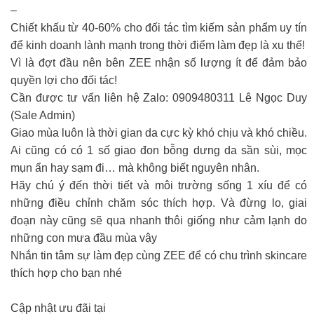
–
Chiết khấu từ 40-60% cho đối tác tìm kiếm sản phẩm uy tín
để kinh doanh lành mạnh trong thời điểm làm đẹp là xu thế!
Vì là đợt đầu nên bên ZEE nhận số lượng ít để đảm bảo
quyền lợi cho đối tác!
Cần được tư vấn liên hệ Zalo: 0909480311 Lê Ngọc Duy
(Sale Admin)
Giao mùa luôn là thời gian da cực kỳ khó chịu và khó chiều.
Ai cũng có có 1 số giao đon bỗng dưng da sần sùi, mọc
mụn ẩn hay sạm đi… mà không biết nguyên nhân.
Hãy chú ý đến thời tiết và môi trường sống 1 xíu để có
những điều chỉnh chăm sóc thích hợp. Và đừng lo, giai
đoạn này cũng sẽ qua nhanh thôi giống như cảm lạnh do
những con mưa đầu mùa vậy
Nhắn tin tâm sự làm đẹp cùng ZEE để có chu trình skincare
thích hợp cho bạn nhé
Cập nhật ưu đãi tại