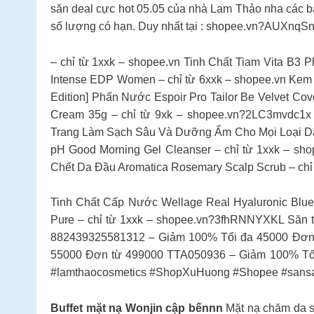
săn deal cực hot 05.05 của nhà Lam Thảo nha các
số lượng có hạn. Duy nhất tại : shopee.vn?AUXnq
– chỉ từ 1xxk – shopee.vn Tinh Chất Tiam Vita B
Intense EDP Women – chỉ từ 6xxk – shopee.vn Kem
Edition] Phấn Nước Espoir Pro Tailor Be Velvet C
Cream 35g – chỉ từ 9xk – shopee.vn?2LC3mvdc1x
Trang Làm Sạch Sâu Và Dưỡng Ẩm Cho Mọi Loại Da 
pH Good Morning Gel Cleanser – chỉ từ 1xxk – sh
Chết Da Đầu Aromatica Rosemary Scalp Scrub – ch
Tinh Chất Cấp Nước Wellage Real Hyaluronic Blu
Pure – chỉ từ 1xxk – shopee.vn?3fhRNNYXKL Săn 
882439325581312 – Giảm 100% Tối đa 45000 Đơn
55000 Đơn từ 499000 TTA050936 – Giảm 100% Tối
#lamthaocosmetics #ShopXuHuong #Shopee #sans
Buffet mặt nạ Wonjin cập bếnnn
Mặt nạ chăm da s