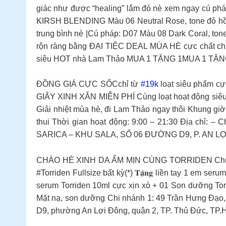
giác như được “healing” lắm đó nè xem ngay cú pháp 
KIRSH BLENDING Màu 06 Neutral Rose, tone đỏ hồn
trung bình nè |Cú pháp: D07 Màu 08 Dark Coral, t
rộn ràng bằng ĐẠI TIỆC DEAL MÙA HÈ cực chất chỉ
siêu HOT nhà Lam Thảo MUA 1 TẶNG 1MUA 1 TẶNG 4M
ĐỒNG GIÁ CỰC SỐCchỉ từ
#19k
loạt siêu phẩm c
GIẤY XINH XẮN MIỄN PHÍ Cùng loạt hoạt động siêu s
Giải nhiệt mùa hè, đi Lam Thảo ngay thôi Khung giờ
thui Thời gian hoạt động: 9:00 – 21:30 Địa chỉ: 
SARICA – KHU SALA, SỐ 06 ĐƯỜNG D9, P. AN LỢ
CHÀO HÈ XINH DA ẨM MỊN CÙNG TORRIDEN Chương
#Torriden Fullsize bất kỳ(*) 𝐓𝐚̣̆𝐧𝐠 liền tay 1 em 
serum Torriden 10ml cực xịn xò + 01 Son dưỡng Tor
Mặt nạ, son dưỡng Chi nhánh 1: 49 Trần Hưng Đạo
D9, phường An Lợi Đông, quận 2, TP. Thủ Đức, TP.