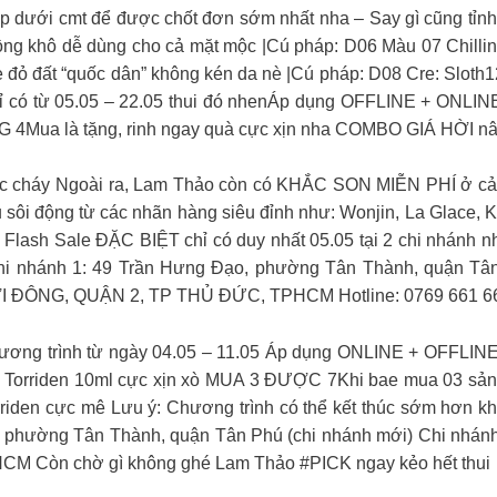
dưới cmt để được chốt đơn sớm nhất nha – Say gì cũng tỉnh như
g khô dễ dùng cho cả mặt mộc |Cú pháp: D06 Màu 07 Chilling
one đỏ đất “quốc dân” không kén da nè |Cú pháp: D08 Cre: S
 có từ 05.05 – 22.05 thui đó nhenÁp dụng OFFLINE + ONLIN
ua là tặng, rinh ngay quà cực xịn nha COMBO GIÁ HỜI nâng 
ực cháy Ngoài ra, Lam Thảo còn có KHẮC SON MIỄN PHÍ ở c
ôi động từ các nhãn hàng siêu đỉnh như: Wonjin, La Glace, K
 Flash Sale ĐẶC BIỆT chỉ có duy nhất 05.05 tại 2 chi nhánh 
– Chi nhánh 1: 49 Trần Hưng Đạo, phường Tân Thành, quận T
I ĐÔNG, QUẬN 2, TP THỦ ĐỨC, TPHCM Hotline: 0769 661 6
 trình từ ngày 04.05 – 11.05 Áp dụng ONLINE + OFFLINE
serum Torriden 10ml cực xịn xò MUA 3 ĐƯỢC 7Khi bae mua 03 sản phẩ
riden cực mê Lưu ý: Chương trình có thể kết thúc sớm hơn kh
, phường Tân Thành, quận Tân Phú (chi nhánh mới) Chi nhá
HCM Còn chờ gì không ghé Lam Thảo #PICK ngay kẻo hết thui