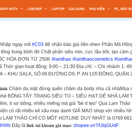
SHOP HOT#
LÀM ĐẸP
LAPTOP
GIA DỤNG
PHỤ KIỆN
PC, MÁY IN
Nhập ngay mã
#C03
để nhận báo giá liền nhen Phấn Má Hồn
a tông trung bình đó Chất phấn siêu mịn, cực lâu trôi, tạo c
ỐC HÓA ĐƠN TỪ 250K
#lamthao
#lamthaocosmetics
#lamtha
ả Thời gian hoạt động: 9:00 – 21:30 Địa chỉ: – Chi nhánh 1:
RICA – KHU SALA, SỐ 06 ĐƯỜNG D9, P. AN LỢI ĐÔNG, QUẬN 
aaa
Chăm da mặt đừng quên chăm da body nha cả nhàMùa n
n nhé BÔNG TẨY TRANG SIÊU TO – SIÊU HẠT DẺ NHÀ LAM THẢO
ềm, ít sơ bông, nhiều miếng mà giá “bé tí tẹo” Qua Lam T
hiện có rất nhiều kẻ xấu mạo danh GIẢ MẠO shop với nhiều h
ại LAM THẢO CHỈ CÓ MỘT HOTLINE DUY NHẤT là 0769 66
Hlifs
Đây là 𝐥𝐢𝐧𝐤 𝐭𝐚̀𝐢 𝐤𝐡𝐨𝐚̉𝐧 𝐠𝐢𝐚̉ 𝐦𝐚̣𝐨:
shopee.vn?/UbjGUdF