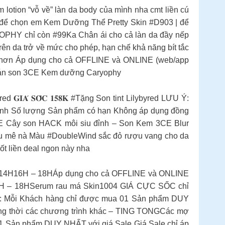
ion “vỗ về” làn da body của mình nha cmt liền cú
 để chọn em Kem Dưỡng Thể Pretty Skin #D903 | để
 chỉ còn #99Ka Chân ái cho cả làn da đầy nếp
trên da trở về mức cho phép, hạn chế khả năng bít tắc
ã hơn Áp dụng cho cả OFFLINE và ONLINE (web/app
tán son 3CE Kem dưỡng Caryophy
d 𝐆𝐈𝐀́ 𝐒𝐎̂́𝐂 𝟏𝟓𝟖𝐊 #Tặng Son tint Lilybyred LƯU Ý:
định Số lượng Sản phẩm có hạn Không áp dụng đồng
Cây son HACK môi siu đỉnh – Son Kem 3CE Blur
siêu mê nà Màu #DoubleWind sắc đỏ rượu vang cho da
t liền deal ngon này nha
2H – 14H16H – 18HÁp dụng cho cả OFFLINE và ONLINE
hỉ #39k 16H – 18HSerum rau má Skin1004 GIÁ CỰC SỐC chỉ
LƯU Ý: Mỗi Khách hàng chỉ được mua 01 Sản phẩm DUY
ồng thời các chương trình khác – TING TONGCác mợ
 01 Sản phẩm DUY NHẤT với giá Sale Giá Sale chỉ áp