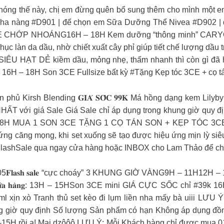
ế này, chị em đừng quên bổ sung thêm cho mình một em lot
o nha nàng #D901 | để chọn em Sữa Dưỡng Thể Nivea #D902 |
CHỚP NHOÁNG16H – 18H Kem dưỡng “thông minh” CARYOPHY
c làn da dầu, nhờ chiết xuất cây phỉ giúp tiết chế lượng dầu 
IÊU HẠT DẺ kiềm dầu, mỏng nhẹ, thấm nhanh thì còn gì đ
H – 18H Son 3CE Fullsize bất kỳ #Tặng Kẹp tóc 3CE + cọ 
 phủ Kirsh Blending 𝐆𝐈𝐀́ 𝐒𝐎̂́𝐂 𝟗𝟗𝐊 Má hồng dạng kem Lilybyre
T với giá Sale Giá Sale chỉ áp dụng trong khung giờ quy 
– 18H MUA 1 SON 3CE TẶNG 1 CỌ TÁN SON + KẸP TÓC 3CE 
 ứng căng mọng, khi set xuống sẽ tạo được hiệu ứng mịn lỳ 
FlashSale qua ngay cửa hàng hoặc INBOX cho Lam Thảo để chố
5𝐅𝐥𝐚𝐬𝐡 𝐬𝐚𝐥𝐞 “cực choáy” 3 KHUNG GIỜ VÀNG9H – 11H1
𝐭𝐚̣𝐢 𝐜𝐮̛̉𝐚 𝐡𝐚̀𝐧𝐠: 13H – 15HSon 3CE mini GIÁ CỰC SỐC c
 30ml xịn xò Tranh thủ set kèo đi lụm liền nha mấy bà uiii 
ung giờ quy định Số lượng Sản phẩm có hạn Không áp dụng đ
3H-15H rồi ạ! Mại dzôôô LƯU Ý: Mỗi Khách hàng chỉ được mua