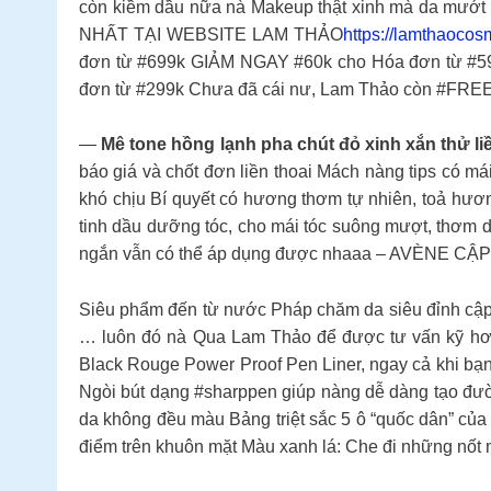
còn kiềm dầu nữa nà Makeup thật xinh mà da mư
NHẤT TẠI WEBSITE LAM THẢO
https://lamthaocosm
đơn từ #699k GIẢM NGAY #60k cho Hóa đơn từ #
đơn từ #299k Chưa đã cái nư, Lam Thảo còn #FREE
—
Mê tone hồng lạnh pha chút đỏ xinh xắn thử 
báo giá và chốt đơn liền thoai Mách nàng tips có má
khó chịu Bí quyết có hương thơm tự nhiên, toả hươn
tinh dầu dưỡng tóc, cho mái tóc suông mượt, thơm da
ngắn vẫn có thể áp dụng được nhaaa – AVÈNE CẬP
Siêu phẩm đến từ nước Pháp chăm da siêu đỉnh cập 
… luôn đó nà Qua Lam Thảo để được tư vấn kỹ hơn 
Black Rouge Power Proof Pen Liner, ngay cả khi bạn 
Ngòi bút dạng #sharppen giúp nàng dễ dàng tạo đườn
da không đều màu Bảng triệt sắc 5 ô “quốc dân” củ
điểm trên khuôn mặt Màu xanh lá: Che đi những nốt