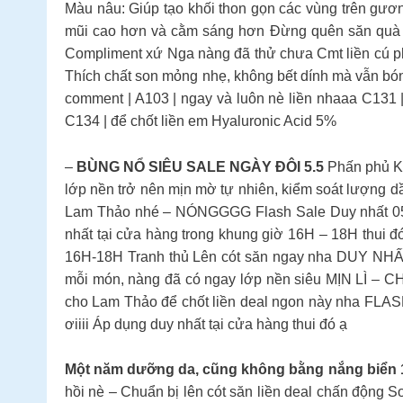
Màu nâu: Giúp tạo khối thon gọn các vùng trên gư
mũi cao hơn và cằm sáng hơn Đừng quên săn quà xị
Compliment xứ Nga nàng đã thử chưa Cmt liền cú
Thích chất son mỏng nhẹ, không bết dính mà vẫn bó
comment | A103 | ngay và luôn nè liền nhaaa C131 |
C134 | để chốt liền em Hyaluronic Acid 5%
–
BÙNG NỔ SIÊU SALE NGÀY ĐÔI 5.5
Phấn phủ Ki
lớp nền trở nên mịn mờ tự nhiên, kiểm soát lượng d
Lam Thảo nhé – NÓNGGGG Flash Sale Duy nhất 05.
nhất tại cửa hàng trong khung giờ 16H – 18H thui
16H-18H Tranh thủ Lên cót săn ngay nha DUY 
mỗi món, nàng đã có ngay lớp nền siêu MỊN LÌ 
cho Lam Thảo để chốt liền deal ngon này nha FLA
ơiiii Áp dụng duy nhất tại cửa hàng thui đó ạ
Một năm dưỡng da, cũng không bằng nắng biển 
hồi nè – Chuẩn bị lên cót săn liền deal chấn động 