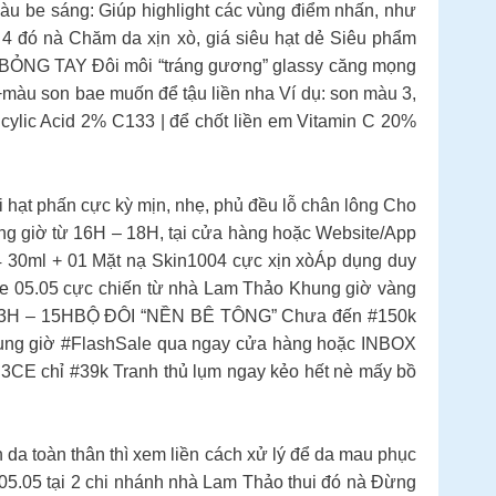
u be sáng: Giúp highlight các vùng điểm nhấn, như
4 đó nà Chăm da xịn xò, giá siêu hạt dẻ Siêu phẩm
BỎNG TAY Đôi môi “tráng gương” glassy căng mọng
màu son bae muốn để tậu liền nha Ví dụ: son màu 3,
icylic Acid 2% C133 | để chốt liền em Vitamin C 20%
 hạt phấn cực kỳ mịn, nhẹ, phủ đều lỗ chân lông Cho
ùng giờ từ 16H – 18H, tại cửa hàng hoặc Website/App
30ml + 01 Mặt nạ Skin1004 cực xịn xòÁp dụng duy
le 05.05 cực chiến từ nhà Lam Thảo Khung giờ vàng
13H – 15HBỘ ĐÔI “NỀN BÊ TÔNG” Chưa đến #150k
ng giờ #FlashSale qua ngay cửa hàng hoặc INBOX
CE chỉ #39k Tranh thủ lụm ngay kẻo hết nè mấy bồ
 da toàn thân thì xem liền cách xử lý để da mau phục
 05.05 tại 2 chi nhánh nhà Lam Thảo thui đó nà Đừng