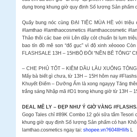
dụng trong khung giờ quy định Số lượng Sản phẩm có
Quẩy bung nóc cùng ĐẠI TIỆC MÙA HÈ với triệu de
#lamthao #lamthaocosmetics #lamthaocosmetic #la
Thảo thôi các bae ơiii Lên dây cót chuẩn bị lụm tri
bao tín đồ mê son “đổ gục” vì độ xinh xẻoooo 
FLASHSALE 13H – 15HBỘ ĐÔI “NỀN BÊ TÔNG” Chưa 
– CHE PHỦ TỐT – KIỀM DẦU LÂU XUỐNG TÔNG Canh
Mấy bà biết gì chưa, từ 13H – 15H hôm nay #Fla
Khuyết Điểm – Dưỡng Ẩm là xong ngayyy Tăng thêm 
trắng sáng Nhập mã #D1 trong khung giờ từ 13H – 
DEAL MÊ LY – ĐẸP NHƯ Ý GIỜ VÀNG #FLASHS
Gogo Tales chỉ #89K Combo 12 gói sữa tắm Tesori
khung giờ quy định Số lượng Sản phẩm có hạn Khô
lamthao.cosmetics ngay tại:
shopee.vn?604IlHlifs
L