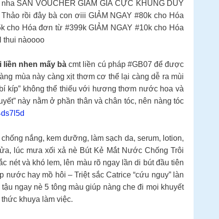
ơn liền nha SĂN VOUCHER GIẢM GIÁ CỰC KHỦNG DUY
ảo rồi đây bà con ơiii GIẢM NGAY #80k cho Hóa
k cho Hóa đơn từ #399k GIẢM NGAY #10k cho Hóa
 thui nàoooo
 liền nhen mấy bà
cmt liền cú pháp #GB07 để được
nàng mùa này càng xịt thơm cơ thể lại càng dễ ra mùi
“bí kíp” không thể thiếu với hương thơm nước hoa và
quyết” này nằm ở phần thân và chân tóc, nên nàng tóc
4ds7l5d
chống nắng, kem dưỡng, làm sạch da, serum, lotion,
lửa, lúc mưa xối xả nè Bút Kẻ Mắt Nước Chống Trôi
 nét và khó lem, lên màu rõ ngay lần di bút đầu tiên
 nước hay mồ hôi – Triệt sắc Catrice “cứu nguy” làn
tậu ngay nè 5 tông màu giúp nàng che đi mọi khuyết
thức khuya làm việc.