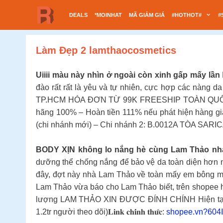
Chuyển
DEALS
*MOINHAT
MÃ GIẢM GIÁ
#HOTHOT#
#
đến
nội
dung
Làm Đẹp 2 lamthaocosmetics
Uiiii màu này nhìn ở ngoài còn xinh gấp mấy lần
đào rất rất là yêu và tự nhiên, cực hợp các nàng d
TP.HCM HÓA ĐƠN TỪ 99K FREESHIP TOÀN QU
hãng 100% – Hoàn tiền 111% nếu phát hiện hàng gi
(chi nhánh mới) – Chi nhánh 2: B.0012A TÒA SA
BODY XỊN không lo nắng hè cùng Lam Thảo nh
dưỡng thể chống nắng để bảo vệ da toàn diện hơ
đây, đợt này nhà Lam Thảo về toàn mấy em bông m
Lam Thảo vừa báo cho Lam Thảo biết, trên shopee 
lượng LAM THẢO XIN ĐƯỢC ĐÍNH CHÍNH Hiện t
1.2tr người theo dõi)𝐋𝐢𝐧𝐤 𝐜𝐡𝐢́𝐧𝐡 𝐭𝐡𝐮̛́𝐜:
shopee.vn?604Il