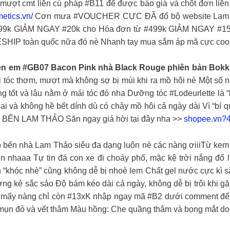
ớt mượt cmt liền cú pháp #B11 để được báo giá và chốt đ
etics.vn/
Cơn mưa #VOUCHER CỰC ĐÃ đổ bộ website Lam Th
599k GIẢM NGAY #20k cho Hóa đơn từ #499k GIẢM NGAY #15
SHIP toàn quốc nữa đó nè Nhanh tay mua sắm áp mã cực cool
liền em #GB07 Bacon Pink nhà Black Rouge phiên bản Bokki
i tóc thơm, mượt mà không sợ bị mùi khi ra mồ hôi nè Một số 
g tốt và lâu nằm ở mái tóc đó nha Dưỡng tóc #Lodeurlette là 
i và không hề bết dính dù có chảy mồ hôi cả ngày dài Vì “bí 
 BẾN LAM THẢO Săn ngay giá hời tại đây nha >>
shopee.vn?
bến nhà Lam Thảo siêu đa dạng luôn nè các nàng ơiiiTừ kem 
nhaaa Tự tin đá con xe đi choáy phố, mặc kệ trời nắng đổ 
“khóc nhè” cũng không dễ bị nhoè lem Chất gel nước cực kì sắc
g kẻ sắc sảo Độ bám kéo dài cả ngày, không dễ bị trôi khi gặp
a mấy nàng chỉ còn #13xK nhập ngay mã #B2 dưới comment để 
 mụn đỏ và vết thâm Màu hồng: Che quầng thâm và bọng mắt do 