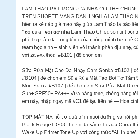
LAM THẢO RẤT MONG CẢ NHÀ CÓ THỂ CHUNG TAY
TRÊN SHOPEE MANG DANH NGHĨA LAM THẢO NỮA Ạ 
hiện ra kẻ nào giả mạo hãy giúp Lam Thảo là báo li
“có cửa” với gơ nhà Lam Thảo
Chiếc son tint bón
phù hợp làn da trung bình của chúng mình hơn nè C
team học sinh – sinh viên với thành phần dịu nhẹ, c
với zá #xx thoai #B101 | để chọn em
Sữa Rửa Mặt Cho Da Nhạy Cảm Senka #B102 | đ
#B104 | để chọn em Sữa Rửa Mặt Tạo Bọt Tơ Tằm 
Mụn Senka #B107 | để chọn em Sữa Rửa Mặt Dư
Sun+ SPF50+ PA+++ Vừa nâng tone, chống nắng tối ư
em này, nhập ngay mã #C1 để tậu liền nè — Hoa xin
TOP MẶT NẠ hỗ trợ quá trình nuôi dưỡng và hồi phụ
Black Rouge HG08 chị em đã sắm chưaaa Chưa thì so
Wake Up Primer Tone Up với công thức “All in one”