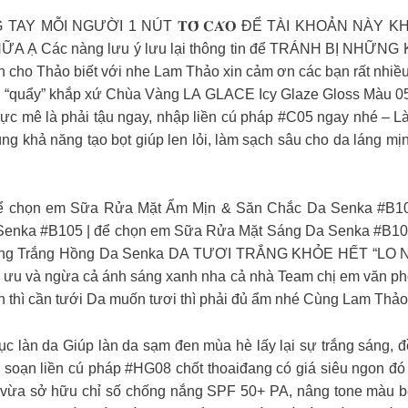
 MỖI NGƯỜI 1 NÚT 𝐓𝐎̂́ 𝐂𝐀́𝐎 ĐỂ TÀI KHOẢN NÀY
Các nàng lưu ý lưu lại thông tin để TRÁNH BỊ NHỮNG KẺ
ền cho Thảo biết với nhe Lam Thảo xin cảm ơn các bạn rất nh
g “quẩy” khắp xứ Chùa Vàng LA GLACE Icy Glaze Gloss Màu 05 
ực mê là phải tậu ngay, nhập liền cú pháp #C05 ngay nhé – 
ùng khả năng tạo bọt giúp len lỏi, làm sạch sâu cho da láng m
ể chọn em Sữa Rửa Mặt Ẩm Mịn & Săn Chắc Da Senka #B10
Senka #B105 | để chọn em Sữa Rửa Mặt Sáng Da Senka #B1
ỡng Trắng Hồng Da Senka DA TƯƠI TRẮNG KHỎE HẾT “LO N
u và ngừa cả ánh sáng xanh nha cả nhà Team chị em văn phòng
h thì cần tưới Da muốn tươi thì phải đủ ẩm nhé Cùng Lam Thả
c làn da Giúp làn da sạm đen mùa hè lấy lại sự trắng sáng,
ạn liền cú pháp #HG08 chốt thoaiđang có giá siêu ngon đó nà
 vừa sở hữu chỉ số chống nắng SPF 50+ PA, nâng tone màu be