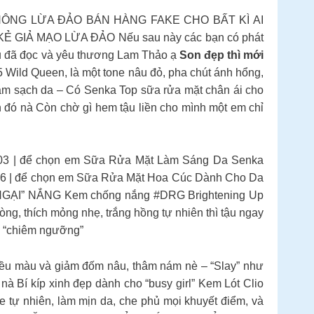
 KHÔNG LỪA ĐẢO BÁN HÀNG FAKE CHO BẤT KÌ AI
 GIẢ MẠO LỪA ĐẢO Nếu sau này các bạn có phát
iều đã đọc và yêu thương Lam Thảo ạ
Son đẹp thì mới
Wild Queen, là một tone nâu đỏ, pha chút ánh hổng,
Làm sạch da – Có Senka Top sữa rửa mặt chân ái cho
ịn đó nà Còn chờ gì hem tậu liền cho mình một em chỉ
3 | để chọn em Sữa Rửa Mặt Làm Sáng Da Senka
06 | để chọn em Sữa Rửa Mặt Hoa Cúc Dành Cho Da
GẠI” NẮNG Kem chống nắng #DRG Brightening Up
, thích mỏng nhẹ, trắng hồng tự nhiên thì tậu ngay
o “chiêm ngưỡng”
 đều màu và giảm đốm nâu, thâm nám nè – “Slay” như
 Bí kíp xinh đẹp dành cho “busy girl” Kem Lót Clio
 tự nhiên, làm mịn da, che phủ mọi khuyết điểm, và