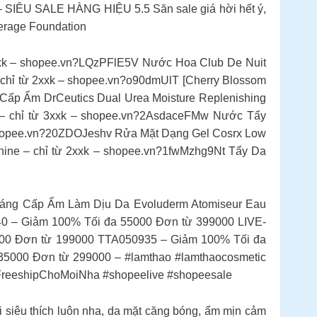
 SIÊU SALE HÀNG HIỆU 5.5 Săn sale giá hời hết ý,
erage Foundation
xxk – shopee.vn?LQzPFlE5V Nước Hoa Club De Nuit
chỉ từ 2xxk – shopee.vn?o90dmUlT [Cherry Blossom
 Cấp Ẩm DrCeutics Dual Urea Moisture Replenishing
 – chỉ từ 3xxk – shopee.vn?2AsdaceFMw Nước Tẩy
 shopee.vn?20ZDOJeshv Rửa Mặt Dạng Gel Cosrx Low
hine – chỉ từ 2xxk – shopee.vn?1fwMzhg9Nt Tẩy Da
hoáng Cấp Ẩm Làm Dịu Da Evoluderm Atomiseur Eau
40 – Giảm 100% Tối đa 55000 Đơn từ 399000 LIVE-
00 Đơn từ 199000 TTA050935 – Giảm 100% Tối đa
5000 Đơn từ 299000 – #lamthao #lamthaocosmetic
reeshipChoMoiNha #shopeelive #shopeesale
siêu thích luôn nha, da mặt căng bóng, ẩm mịn cảm