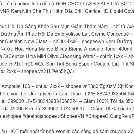
 bà, có cả online luôn đó nà ĐÓN CHỜ FLASH SALE GIÁ SỐC –
SnvNR Kem Nền Che Phủ Kiềm Dầu 24H Catrice HD Liquid Cov
3 Phục Hồi Da Sáng Khỏe Sau Mụn Giảm Thâm Nám – chỉ từ 3
 Dưỡng Ẩm Phục Hồi Da Embryolisse Lait Crème Concentré – 
over Cushion New Class – chỉ từ 4xxk – shopee.vn Kem Dưỡng
 Nước Hoa Hồng Manyo Bifida Biome Ampoule Toner 400ml
DrCeutics Ultra Mild Olive Cleansing Water – chỉ từ 1xxk –
opee.vn?1qFnC0fW2u Son Tint Bóng Espoir Couture Lip Tint S
ỉ từ 2xxk – shopee.vn?1LJWb5hQ3r
e Ampoule 100 – chỉ từ 2xxk – shopee.vn?3q0rZgXtzM Xịt K
thêm voucher độc quyền từ Lam Thảo : LIVE-8824393250406
 từ 299000 LIVE-882439334068224 – Giảm 100% Tối đa 350
 đa 45000 Đơn từ 399000 TTA050937 – Giảm 100% Tối đa 3
aleshopee #dealhotshopee #ShopeeVN #ShopeeGiCungRe #F
iêu HOT mới nhất từ nhà Wonjin các nàng đã sắm chưaaa Xài 