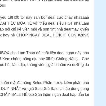
iiii
yêu 19H00 tối nay săn bội deal cực cháy nhaaaaa
 ĐẠI TIỆC MÙA HÈ với triệu deal siêu HOT nhà Lam
ặp đôi chì kẻ viền môi và son tint nhà dearmay khiến
hỉ #2xx hoy nè CHỚP NGAY DEAL HỜICHỈ CÒN #289K
X cho Lam Thảo để chốt liền deal ngon này nha
3 Kem chống nắng dịu nhẹ 3IN1: Chống Nắng – Che
c hồi, làm dịu, kháng viêm, giảm thâm và dưỡng da
 khăn mặt đa năng Befou Phấn nước kiêm phấn phủ
DUY NHẤT với giá Sale Giá Sale chỉ áp dụng trong
 CHÁY SALE HÈ 5.5 Săn thêm ngàn deal hấp dẫn tại