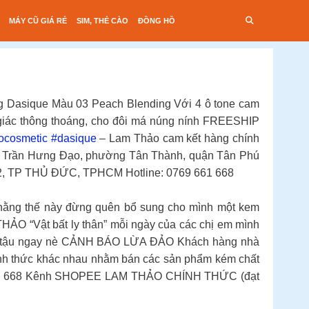
MÁY CŨ GIÁ RẺ
SIM, THẺ CÀO
ĐỒNG HỒ
g Dasique Màu 03 Peach Blending Với 4 ô tone cam
ảm giác thông thoáng, cho đôi má núng nính FREESHIP
ocosmetic
#dasique
– Lam Thảo cam kết hàng chính
 49 Trần Hưng Đạo, phường Tân Thành, quận Tân Phú
2, TP THỦ ĐỨC, TPHCM Hotline: 0769 661 668
ằng thế này đừng quên bổ sung cho mình một kem
 “Vật bất ly thân” mỗi ngày của các chị em mình
hảo tậu ngay nè CẢNH BÁO LỪA ĐẢO Khách hàng nhà
ình thức khác nhau nhằm bán các sản phẩm kém chất
1 668 Kênh SHOPEE LAM THẢO CHÍNH THỨC (đạt