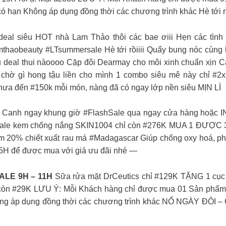
 hạn Không áp dụng đồng thời các chương trình khác Hè tới rồ
al siêu HOT nhà Lam Thảo thôi các bae ơiii Hẹn các tình 
mthaobeauty #LTsummersale Hè tới rồiiii Quẩy bung nóc cùng
ệu deal thui nàoooo Cặp đôi Dearmay cho môi xinh chuẩn xịn C
Còn chờ gì hong tậu liền cho mình 1 combo siêu mê này c
đến #150k mỗi món, nàng đã có ngay lớp nền siêu MỊN LÌ
 ngay khung giờ #FlashSale qua ngay cửa hàng hoặc INBO
shsale kem chống nắng SKIN1004 chỉ còn #276K MUA 1 ĐƯỢC 
20% chiết xuất rau má #Madagascar Giúp chống oxy hoá, phụ
15H để được mua với giá ưu đãi nhé —
ALE 9H – 11H
Sữa rửa mặt DrCeutics chỉ #129K TẶNG 1 cục
 còn #29K LƯU Ý: Mỗi Khách hàng chỉ được mua 01 Sản phẩm 
ng áp dụng đồng thời các chương trình khác NỔ NGÀY ĐÔI –