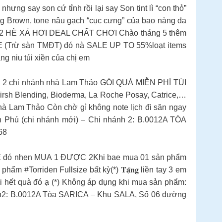
ng say son cứ tỉnh rồi lại say Son tint lì “con thỏ”
 Brown, tone nâu gạch “cục cưng” của bao nàng da
loth12 HÈ XẢ HƠI DEAL CHẤT CHƠI Chào tháng 5 thêm
E (Trừ sàn TMĐT) đó nà SALE UP TO 55%loạt items
niu túi xiền của chị em
ả 2 chi nhánh nhà Lam Thảo GÓI QUÀ MIỄN PHÍ TÚI
irsh Blending, Bioderma, La Roche Posay, Catrice,…
nhà Lam Thảo Còn chờ gì không note lịch đi săn ngay
ân Phú (chi nhánh mới) – Chi nhánh 2: B.0012A TÒA
68
 đó nhen MUA 1 ĐƯỢC 2Khi bae mua 01 sản phẩm
m #Torriden Fullsize bất kỳ(*) 𝐓𝐚̣̆𝐧𝐠 liền tay 3 em
i hết quà đó ạ (*) Không áp dụng khi mua sản phẩm:
nh2: B.0012A Tòa SARICA – Khu SALA, Số 06 đường