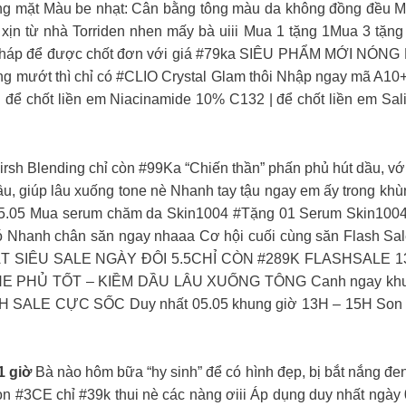
ơng mặt Màu be nhạt: Cân bằng tông màu da không đồng đều Mà
n từ nhà Torriden nhen mấy bà uiii Mua 1 tặng 1Mua 3 tặng 
 pháp để được chốt đơn với giá #79ka SIÊU PHẨM MỚI NÓNG 
ng mướt thì chỉ có #CLIO Crystal Glam thôi Nhập ngay mã A10+
 để chốt liền em Niacinamide 10% C132 | để chốt liền em Sal
rsh Blending chỉ còn #99Ka “Chiến thần” phấn phủ hút dầu, với
ầu, giúp lâu xuống tone nè Nhanh tay tậu ngay em ấy trong kh
05 Mua serum chăm da Skin1004 #Tặng 01 Serum Skin1004 
 đó Nhanh chân săn ngay nhaaa Cơ hội cuối cùng săn Flash Sa
NHẤT SIÊU SALE NGÀY ĐÔI 5.5CHỈ CÒN #289K FLASHSALE 
– CHE PHỦ TỐT – KIỀM DẦU LÂU XUỐNG TÔNG Canh ngay khu
SH SALE CỰC SỐC Duy nhất 05.05 khung giờ 13H – 15H Son 3
1 giờ
Bà nào hôm bữa “hy sinh” để có hình đẹp, bị bắt nắng đen
Son #3CE chỉ #39k thui nè các nàng ơiii Áp dụng duy nhất ngày