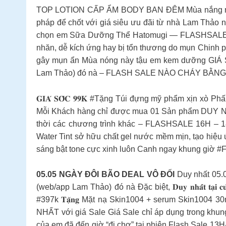
TOP LOTION CẤP ẨM BODY BAN ĐÊM Mùa nắng nóng th
pháp để chốt với giá siêu ưu đãi từ nhà Lam Thả
chọn em Sữa Dưỡng Thể Hatomugi — FLASHSALE 
nhăn, dễ kích ứng hay bị tổn thương do mụn Chinh phụ
gây mụn ẩn Mùa nóng này tậu em kem dưỡng GIÁ S
Lam Thảo) đó nà – FLASH SALE NÀO CHÁY BẰNG 16
𝐆𝐈𝐀́ 𝐒𝐎̂́𝐂 𝟗𝟗𝐊 #Tặng Túi đựng mỹ phẩm xịn xò Phấn
Mỗi Khách hàng chỉ được mua 01 Sản phẩm DUY NHẤ
thời các chương trình khác – FLASHSALE 16H 
Water Tint sở hữu chất gel nước mềm mịn, tạo hiệu
sáng bật tone cực xinh luôn Canh ngay khung giờ #
05.05 NGÀY ĐÔI BÃO DEAL VÔ ĐỐI
Duy nhất 05.0
(web/app Lam Thảo) đó nà Đặc biệt, 𝐃𝐮𝐲 𝐧𝐡𝐚̂́𝐭 
#397k 𝐓𝐚̣̆𝐧𝐠 Mặt nạ Skin1004 + serum Skin1004
NHẤT với giá Sale Giá Sale chỉ áp dụng trong kh
của em đã đến giờ “đi chợ” tại phiên Flash Sale 1