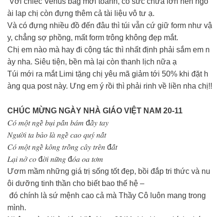
Với chiếc Venus bag mới toanh, có sức chứa lớn nên ngo
ài lap chị còn đựng thêm cả tài liệu vô tư ạ.
Và có đựng nhiều đồ đến đâu thì túi vẫn cứ giữ form như vậ
y, chẳng sợ phồng, mất form trông không đẹp mắt.
Chị em nào mà hay đi cộng tác thì nhất định phải sắm em n
ày nha. Siêu tiện, bền mà lại còn thanh lịch nữa ạ
Túi mới ra mắt Limi tặng chị yêu mã giảm tới 50% khi đặt h
àng qua post này. Ưng em ý rồi thì phải rinh về liền nha chị!!
CHÚC MỪNG NGÀY NHÀ GIÁO VIỆT NAM 20-11
𝐶𝑜́ 𝑚𝑜̣̂𝑡 𝑛𝑔𝑒̂̀ 𝑏𝑢̣𝑖 𝑝𝑎̂́𝑛 𝑏𝑎́𝑚 đ𝑎̂̀𝑦 𝑡𝑎𝑦
𝑁𝑔𝑢̛𝑜̛̀𝑖 𝑡𝑎 𝑏𝑎̉𝑜 𝑙𝑎̀ 𝑛𝑔𝑒̂̀ 𝑐𝑎𝑜 𝑞𝑢𝑦́ 𝑛𝑎̂́𝑡
𝐶𝑜́ 𝑚𝑜̣̂𝑡 𝑛𝑔𝑒̂̀ 𝑘𝑜̂𝑛𝑔 𝑡𝑟𝑜̂̀𝑛𝑔 𝑐𝑎̂𝑦 𝑡𝑟𝑒̂𝑛 đ𝑎̂́𝑡
𝐿𝑎̣𝑖 𝑛𝑜̛̉ 𝑐𝑜 đ𝑜̛̀𝑖 𝑛𝑢̛̃𝑛𝑔 đ𝑜́𝑎 𝑜𝑎 𝑡𝑜̛𝑚
Ươm mầm những giá trị sống tốt đẹp, bồi đắp tri thức và nu
ôi dưỡng tinh thần cho biết bao thế hệ –
đó chính là sứ mệnh cao cả mà Thầy Cô luôn mang trong
mình.