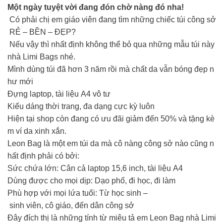
Một ngày tuyệt vời đang đón chờ nàng đó nha!
Có phải chị em giáo viên đang tìm những chiếc túi công sở
RẺ – BỀN – ĐẸP?
Nếu vậy thì nhất định không thể bỏ qua những mẫu túi này
nhà Limi Bags nhé.
Mình dùng túi đã hơn 3 năm rồi mà chất da vẫn bóng đẹp n
hư mới
Đựng laptop, tài liệu A4 vô tư
Kiểu dáng thời trang, đa dạng cực kỳ luôn
Hiện tại shop còn đang có ưu đãi giảm đến 50% và tặng kè
m ví da xinh xắn.
Leon Bag là một em túi da mà cô nàng công sở nào cũng n
hất định phải có bởi:
Sức chứa lớn: Cân cả laptop 15,6 inch, tài liệu A4
Dùng được cho mọi dịp: Dạo phố, đi học, đi làm
Phù hợp với mọi lứa tuổi: Từ học sinh –
sinh viên, cô giáo, đến dân công sở
Đây đích thị là những tính từ miêu tả em Leon Bag nhà Limi