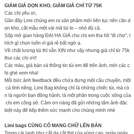
GIẢM GIÁ DỌN KHO, GIẢM GIÁ CHỈ TỪ 75K
Các chị yêu ơi,
Gần đây Limi chúng em ra sản phẩm mới liên tục nên cần d
ọn kho, cắt mẫu một vài mã túi to – nhỏ đủ cả.
Sốp mở gian hàng ĐẠI HẠ GIÁ cho chị em tha hồ “đi chợ”, t
hích gì chọn luôn vì giá rẻ bất ngờ ạ.
Về chất lượng túi thì vẫn XỊN như vậy nhưng giá chỉ từ 75k
thui các chị ơi!!
Các màu, giá bán và thông tin túi em để trên ảnh, mời các c
hị ghé xem nha!
Mỗi bức ảnh feedback đều chứa đựng một câu chuyện, một
cá tính riêng. Limi Bag không chỉ là những chiếc túi, mà cò
n là người bạn đồng hành, là một phần trong cuộc sống của
chị em công sở. Cảm ơn nàng đã gửi những tấm ảnh đặc
biệt này để tiếp thêm sức mạnh cho chúng mình nhé
Limi bags CÙNG CÔ MANG CHỮ LÊN BẢN
Trong cái lạnh như cắt da cắt thịt của vùng cao, ngày ngày