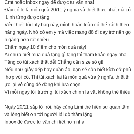
Cmt hoặc inbox ngay để được tư vấn nha!
Đây có lẽ là món quà 20/11 ý nghĩa và thiết thực nhất mà cô
Linh từng được tặng
Với chiếc túi Lily bag này, mình hoàn toàn có thể xách theo
hàng ngày. Nhờ có em ý mà việc mang đồ đi dạy trở nên gọ
n gàng hơn rất nhiều.
Chấm ngay 10 điểm cho món quà này!
Ai chưa biết mua quà tặng gì tặng thì tham khảo ngay nha
Tặng cô túi xách thật dễ! Chẳng cần size số gì!
Nếu như giày dép hay quần áo, bạn sẽ cần biết kích cỡ phù
hợp với cô. Thì túi xách lại là món quà vừa ý nghĩa, thiết th
ực lại vô cùng dễ dàng khi lựa chọn.
Vì mỗi ngày tới trường, túi xách chính là vật không thể thiếu
.
Ngày 20/11 sắp tới rồi, hãy cùng Limi thể hiện sự quan tâm
và lòng biết ơn tới người lái đò thầm lặng.
Inbox để được tư vấn chi tiết hơn nha!