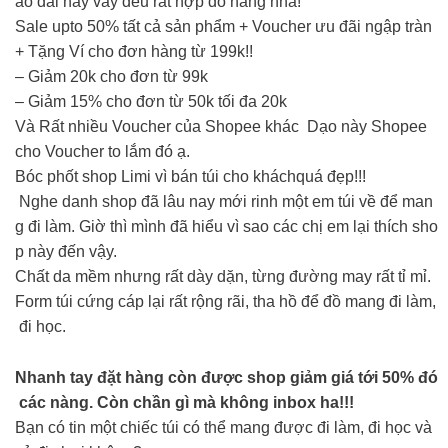
áo dài hay váy đều rất hợp đó nàng nha!
Sale upto 50% tất cả sản phẩm + Voucher ưu đãi ngập tràn
+ Tặng Ví cho đơn hàng từ 199k!!
– Giảm 20k cho đơn từ 99k
– Giảm 15% cho đơn từ 50k tối đa 20k
Và Rất nhiều Voucher của Shopee khác Dạo này Shopee
cho Voucher to lắm đó ạ.
Bóc phốt shop Limi vì bán túi cho kháchquá đẹp!!!
Nghe danh shop đã lâu nay mới rinh một em túi về để man
g đi làm. Giờ thì mình đã hiểu vì sao các chị em lại thích sho
p này đến vậy.
Chất da mềm nhưng rất dày dặn, từng đường may rất tỉ mỉ.
Form túi cứng cáp lại rất rộng rãi, tha hồ để đồ mang đi làm,
đi học.
Nhanh tay đặt hàng còn được shop giảm giá tới 50% đó
các nàng. Còn chần gì mà không inbox ha!!!
Bạn có tin một chiếc túi có thể mang được đi làm, đi học và