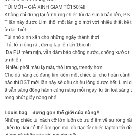
TÚI MỚI – GIÁ XINH GIẢM TỚI 50%!!
Không chỉ dừng lại ở những chiếc túi da simili bản lớn, BS
T lần này được Limi thổi một làn gió mới với nhiều thiết kế t
ừ đặc biệt:
Túi nhỏ xinh xắn cho những ngày thảnh thơi
Túi lớn rộng rãi, đựng lap lên tới 16icnh
Da PU mềm mịn, vẫn đảm bảo chống nước, chống xước t
ự nhiên
Nhiều phối màu lạ mắt, thời trang, trendy hơn
Cho dù nàng có đang tìm kiếm một chiếc túi cho hoàn cảnh
nào thì BST mới lần này sẽ đều chiều lòng được hết. Limi đ
ã sẵn sàng đồng hành cùng nàng mỗi ngày, tự tin toả sáng t
rong phút giây nàng nhé!
Louis bag – đựng gọn thế giới của nàng!!
Những chiếc túi xách cỡ lớn luôn có ưu điểm về sự rộng rãi
, tiện lợi khi có thể ôm gọn mọi đồ đạc từ chiếc laptop tới đồ