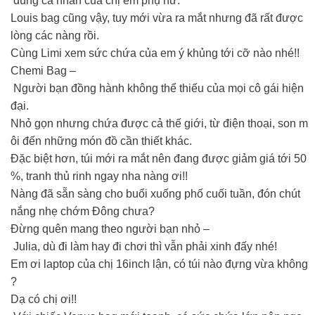
dùng cá nhân của chị em phụ nữ.
Louis bag cũng vậy, tuy mới vừa ra mắt nhưng đã rất được
lòng các nàng rồi.
Cùng Limi xem sức chứa của em ý khủng tới cỡ nào nhé!!
Chemi Bag –
Người bạn đồng hành không thể thiếu của mọi cô gái hiện
đại.
Nhỏ gọn nhưng chứa được cả thế giới, từ điện thoại, son m
ôi đến những món đồ cần thiết khác.
Đặc biệt hơn, túi mới ra mắt nên đang được giảm giá tới 50
%, tranh thủ rinh ngay nha nàng ơi!!
Nàng đã sẵn sàng cho buổi xuống phố cuối tuần, đón chút
nắng nhẹ chớm Đông chưa?
Đừng quên mang theo người bạn nhỏ –
Julia, dù đi làm hay đi chơi thì vẫn phải xinh đấy nhé!
Em ơi laptop của chị 16inch lận, có túi nào đựng vừa không
?
Dạ có chị ơi!!