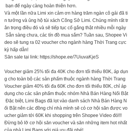
bạn để ngày càng hoàn thiện hơn.
Và một lần nữa Limi xin cảm ơn hàng trăm ngàn cô gái đã ti
n tưởng và ủng hộ túi xách Công Sở Limi. Chúng mình rất tr
ân trọng điều đó và sẽ tiếp tục cố gắng thật nhiều mỗi ngày
Sẵn sàng chưa, các tín đồ mua sắm? Tuần sau, Shopee Vi
deo sẽ tung ra 02 voucher cho ngành hàng Thời Trang cực
kỳ hấp dẫn!
Săn sale tại link: https://shope.ee/7UiuvaKjeS
Voucher giảm 25% tối đa 40K cho đơn tối thiểu 80K, áp dụn
g cho toàn bộ các sản phẩm thuộc ngành hàng Thời Trang
Voucher giảm 40% tối đa 60K cho đơn tối thiểu 80K, chỉ áp
dụng cho các sản phẩm thuộc nhóm Nhà Bán Hàng Nổi Bật
Đặc biệt, Limi Bags đã lọt vào danh sách Nhà Bán Hàng N
ổi Bật nên các đồng chí nhà mình sẽ có cơ hội săn được vo
ucher giảm tới 60K khi shopping trên Shopee Video đó!!!
Đừng bỏ lỡ cơ hội săn voucher và săn những item hot nhất
của nhà Limi Bags với giá ưu đãi nhé!