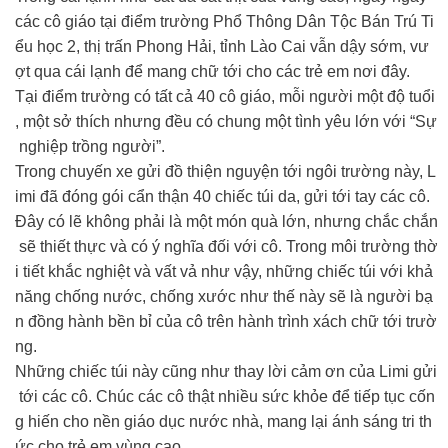
các cô giáo tại điểm trường Phổ Thông Dân Tộc Bán Trú Ti
ểu học 2, thị trấn Phong Hải, tỉnh Lào Cai vẫn dậy sớm, vư
ợt qua cái lạnh để mang chữ tới cho các trẻ em nơi đây.
Tại điểm trường có tất cả 40 cô giáo, mỗi người một độ tuổi
, một sở thích nhưng đều có chung một tình yêu lớn với “Sự
nghiệp trồng người”.
Trong chuyến xe gửi đồ thiện nguyện tới ngôi trường này, L
imi đã đóng gói cẩn thận 40 chiếc túi da, gửi tới tay các cô.
Đây có lẽ không phải là một món quà lớn, nhưng chắc chắn
sẽ thiết thực và có ý nghĩa đối với cô. Trong môi trường thờ
i tiết khắc nghiệt và vất vả như vậy, những chiếc túi với khả
năng chống nước, chống xước như thế này sẽ là người bạ
n đồng hành bền bỉ của cô trên hành trình xách chữ tới trườ
ng.
Những chiếc túi này cũng như thay lời cảm ơn của Limi gửi
tới các cô. Chúc các cô thật nhiều sức khỏe để tiếp tục cốn
g hiến cho nền giáo dục nước nhà, mang lại ánh sáng tri th
ức cho trẻ em vùng cao.