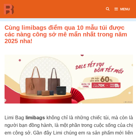
Chuyển
MENU
đến
nội
dung
Cùng limibags điểm qua 10 mẫu túi được
các nàng công sở mê mẩn nhất trong năm
2025 nha!
Limi Bag
limibags
không chỉ là những chiếc túi, mà còn là
người bạn đồng hành, là một phần trong cuộc sống của chị
em công sở. Gần đây Limi chúng em ra sản phẩm mới liên