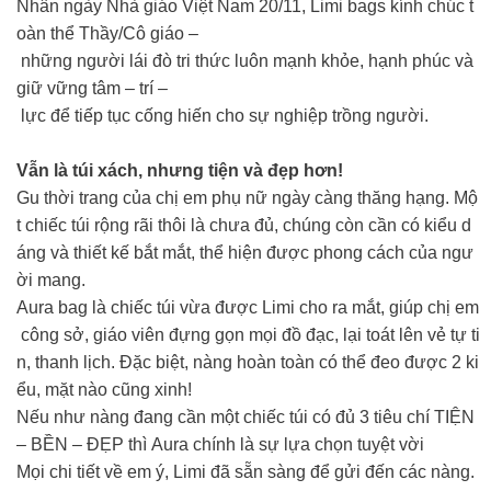
Nhân ngày Nhà giáo Việt Nam 20/11, Limi bags kính chúc t
oàn thể Thầy/Cô giáo –
những người lái đò tri thức luôn mạnh khỏe, hạnh phúc và
giữ vững tâm – trí –
lực để tiếp tục cống hiến cho sự nghiệp trồng người.
Vẫn là túi xách, nhưng tiện và đẹp hơn!
Gu thời trang của chị em phụ nữ ngày càng thăng hạng. Mộ
t chiếc túi rộng rãi thôi là chưa đủ, chúng còn cần có kiểu d
áng và thiết kế bắt mắt, thể hiện được phong cách của ngư
ời mang.
Aura bag là chiếc túi vừa được Limi cho ra mắt, giúp chị em
công sở, giáo viên đựng gọn mọi đồ đạc, lại toát lên vẻ tự ti
n, thanh lịch. Đặc biệt, nàng hoàn toàn có thể đeo được 2 ki
ểu, mặt nào cũng xinh!
Nếu như nàng đang cần một chiếc túi có đủ 3 tiêu chí TIỆN
– BỀN – ĐẸP thì Aura chính là sự lựa chọn tuyệt vời
Mọi chi tiết về em ý, Limi đã sẵn sàng để gửi đến các nàng.