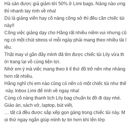
Hà săn được giá giảm tới 50% ở Limi bags. Nàng nào ưng
thì nhanh tay rinh về nha!
Dù là giảng viên hay cô nàng công sở thì đều cần chiếc túi
này!!
Công việc giảng dạy cho Hằng rất nhiều niềm vui nhưng cũ
ng có một chút stress vì mỗi ngày phải mang theo nhiều tài l
iệu.
Thật may vì gần đây mình đã tìm được chiếc túi Lily vừa th
ời trang lại vô cùng tiện lợi.
Nhờ em ý mà việc mang theo ti tỉ thứ đồ trở nên nhẹ nhàng
hơn rất nhiều.
Hằng nghĩ chị em nào cũng có nên có một chiếc túi như thế
này. Inbox Limi để rinh về ngay nha!
Cùng cô nàng thanh lịch Lily bag chuẩn bị đồ đi dạy nhé.
Giáo án, sách vở, laptop, bút viết,
… tất cả đều được sắp xếp gọn gàng trong chiếc túi này. M
ọi thứ ngay ngắn giúp mình tự tin hơn khi lên lớp