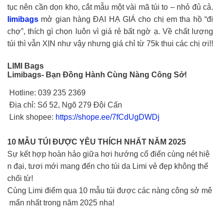
tục nên cần dọn kho, cắt mẫu một vài mã túi to – nhỏ đủ cả.
limibags
mở gian hàng ĐẠI HẠ GIÁ cho chị em tha hồ “đi
chợ”, thích gì chọn luôn vì giá rẻ bất ngờ ạ. Về chất lượng
túi thì vẫn XỊN như vậy nhưng giá chỉ từ 75k thui các chị ơi!!
LIMI Bags
Limibags- Bạn Đồng Hành Cùng Nàng Công Sở!
Hotline: 039 235 2369
Địa chỉ: Số 52, Ngõ 279 Đội Cấn
Link shopee:
https://shope.ee/7fCdUgDWDj
10 MẪU TÚI ĐƯỢC YÊU THÍCH NHẤT NĂM 2025
Sự kết hợp hoàn hảo giữa hơi hướng cổ điển cùng nét hiệ
n đại, tươi mới mang đến cho túi da Limi vẻ đẹp không thể
chối từ!
Cùng Limi điểm qua 10 mẫu túi được các nàng công sở mê
mẩn nhất trong năm 2025 nha!