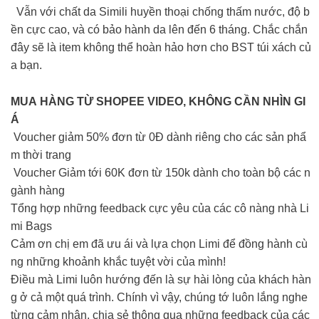
Vẫn với chất da Simili huyền thoại chống thấm nước, độ b
ền cực cao, và có bảo hành da lên đến 6 tháng. Chắc chắn
đây sẽ là item không thể hoàn hảo hơn cho BST túi xách củ
a bạn.
MUA HÀNG TỪ SHOPEE VIDEO, KHÔNG CẦN NHÌN GI
Á
Voucher giảm 50% đơn từ 0Đ dành riêng cho các sản phẩ
m thời trang
Voucher Giảm tới 60K đơn từ 150k dành cho toàn bộ các n
gành hàng
Tổng hợp những feedback cực yêu của các cô nàng nhà Li
mi Bags
Cảm ơn chị em đã ưu ái và lựa chọn Limi để đồng hành cù
ng những khoảnh khắc tuyệt vời của mình!
Điều mà Limi luôn hướng đến là sự hài lòng của khách hàn
g ở cả một quá trình. Chính vì vậy, chúng tớ luôn lắng nghe
từng cảm nhận, chia sẻ thông qua những feedback của các