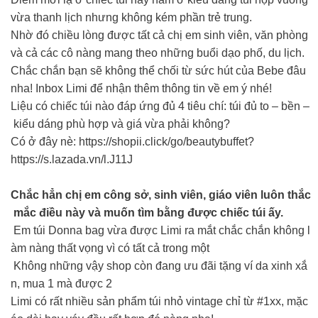
vừa thanh lịch nhưng không kém phần trẻ trung.
Nhờ đó chiều lòng được tất cả chị em sinh viên, văn phòng
và cả các cô nàng mang theo những buổi dạo phố, du lịch.
Chắc chắn bạn sẽ không thể chối từ sức hút của Bebe đâu
nha! Inbox Limi để nhận thêm thông tin về em ý nhé!
Liệu có chiếc túi nào đáp ứng đủ 4 tiêu chí: túi đủ to – bền –
kiểu dáng phù hợp và giá vừa phải không?
Có ở đây nè: https://shopii.click/go/beautybuffet?
https://s.lazada.vn/l.J11J
Chắc hẳn chị em công sở, sinh viên, giáo viên luôn thắc
mắc điều này và muốn tìm bằng được chiếc túi ấy.
Em túi Donna bag vừa được Limi ra mắt chắc chắn không l
àm nàng thất vọng vì có tất cả trong một
Không những vậy shop còn đang ưu đãi tặng ví da xinh xắ
n, mua 1 mà được 2
Limi có rất nhiều sản phẩm túi nhỏ vintage chỉ từ #1xx, mặc