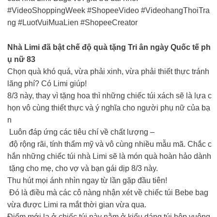
#VideoShoppingWeek #ShopeeVideo #VideohangThoiTra
ng #LuotVuiMuaLien #ShopeeCreator
Nhà Limi đã bật chế độ quà tặng Tri ân ngày Quốc tế ph
ụ nữ 83
Chọn quà khó quá, vừa phải xinh, vừa phải thiết thực tránh
lãng phí? Có Limi giúp!
8/3 này, thay vì tặng hoa thì những chiếc túi xách sẽ là lựa c
họn vô cùng thiết thực và ý nghĩa cho người phụ nữ của bạ
n
Luôn đáp ứng các tiêu chí về chất lượng –
độ rộng rãi, tính thẩm mỹ và vô cùng nhiều mẫu mã. Chắc c
hắn những chiếc túi nhà Limi sẽ là món quà hoàn hảo dành
tặng cho mẹ, cho vợ và bạn gái dịp 8/3 này.
Thu hút mọi ánh nhìn ngay từ lần gặp đầu tiên!
Đó là điều mà các cô nàng nhận xét về chiếc túi Bebe bag
vừa được Limi ra mắt thời gian vừa qua.
Điểm mới lạ ở chiếc túi này nằm ở kiểu dáng túi hộp vuông