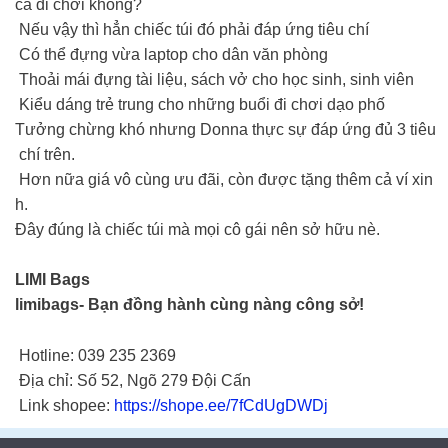
cả đi chơi không?
Nếu vậy thì hẳn chiếc túi đó phải đáp ứng tiêu chí
Có thể đựng vừa laptop cho dân văn phòng
Thoải mái đựng tài liệu, sách vở cho học sinh, sinh viên
Kiểu dáng trẻ trung cho những buổi đi chơi dạo phố
Tưởng chừng khó nhưng Donna thực sự đáp ứng đủ 3 tiêu
chí trên.
Hơn nữa giá vô cùng ưu đãi, còn được tặng thêm cả ví xin
h.
Đây đúng là chiếc túi mà mọi cô gái nên sở hữu nè.
LIMI Bags
limibags- Bạn đồng hành cùng nàng công sở!
Hotline: 039 235 2369
Địa chỉ: Số 52, Ngõ 279 Đội Cấn
Link shopee:
https://shope.ee/7fCdUgDWDj