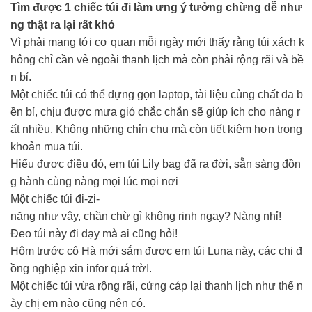
Tìm được 1 chiếc túi đi làm ưng ý tưởng chừng dễ như
ng thật ra lại rất khó
Vì phải mang tới cơ quan mỗi ngày mới thấy rằng túi xách k
hông chỉ cần vẻ ngoài thanh lịch mà còn phải rộng rãi và bề
n bỉ.
Một chiếc túi có thể đựng gọn laptop, tài liệu cùng chất da b
ền bỉ, chịu được mưa gió chắc chắn sẽ giúp ích cho nàng r
ất nhiều. Không những chỉn chu mà còn tiết kiệm hơn trong
khoản mua túi.
Hiểu được điều đó, em túi Lily bag đã ra đời, sẵn sàng đồn
g hành cùng nàng mọi lúc mọi nơi
Một chiếc túi đi-zi-
năng như vậy, chần chừ gì không rinh ngay? Nàng nhỉ!
Đeo túi này đi dạy mà ai cũng hỏi!
Hôm trước cô Hà mới sắm được em túi Luna này, các chị đ
ồng nghiệp xin infor quá trờI.
Một chiếc túi vừa rộng rãi, cứng cáp lại thanh lịch như thế n
ày chị em nào cũng nên có.