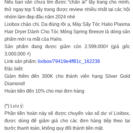
Nếu bạn vẫn chưa tìm được “chân ái” tẩy trang cho mình,
thử ngay top 5 tẩy trang được review nhiều nhất tại các hội
nhóm làm đẹp đầu năm 2024 nhé
Lixibox chào chị. Dạ đúng rồi ạ, Máy Sấy Tóc Halio Plasma
Hair Dryer Dành Cho Tóc Mỏng Spring Breeze là dòng sản
phẩm mới ra mắt của Halio.
Sản phẩm đang được giảm còn 2.599.000₫ (giá gốc
3.000.000 ₫)
Link sản phẩm:
lixibox/79419e4ff81c_162236
Đặc biệt:
Giảm thêm đến 300K cho thành viên hạng Silver Gold
Diamond!
Hoàn tiền đến 10% cho mọi đơn hàng
(*) Lưu ý:
Phần tiền hoàn này sẽ được chuyển vào số dư ví Lixibox,
được dùng để giảm giá cho các đơn hàng tiếp theo tại
bước thanh toán, không quy đổi thành tiền mặt.