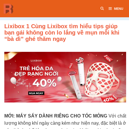
Chuyển
MENU
đến
nội
dung
Lixibox 1 Cùng Lixibox tìm hiểu tips giúp
bạn gái không còn lo lắng về mụn mỗi khi
“bà dì” ghé thăm ngay
MỚI: MÁY SẤY DÀNH RIÊNG CHO TÓC MỎNG
Với chất
lượng không khí ngày càng kém như hiện nay, đặc biệt là ở