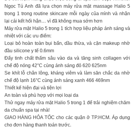
Ngọc Tú Anh đã lựa chọn máy rửa mặt massage Halio 5
trong 1 trong routine skincare mỗi ngày của mình và nhận
lại cái kết hối hận… vì đã không mua sớm hơn
Máy rửa mặt Halio 5 trong 1 tích hợp liệu pháp ánh sáng và
nhiệt với các ưu điểm:
Loại bỏ hoàn toàn bụi bẩn, dầu thừa, và cặn makeup nhờ
đầu silicone y tế 0.6mm
Đẩy tinh chất thấm sâu vào da và tăng sinh collagen với
chế độ nóng 42°C cùng ánh sáng đỏ 620 625nm
Se khít lỗ chân lông, kháng viêm và làm săn chắc da nhờ
chế độ lạnh 16°C cùng ánh sáng xanh 466 469nm
Thiết kế hiện đại và tiện lợi
An toàn và phù hợp với mọi loại da
Thử ngay máy rửa mặt Halio 5 trong 1 để trải nghiệm chăm
da chuẩn spa tại nhà!
GIAO HÀNG HỎA TỐC cho các quận ở TP.HCM. Áp dụng
cho đơn hàng thanh toán trước.