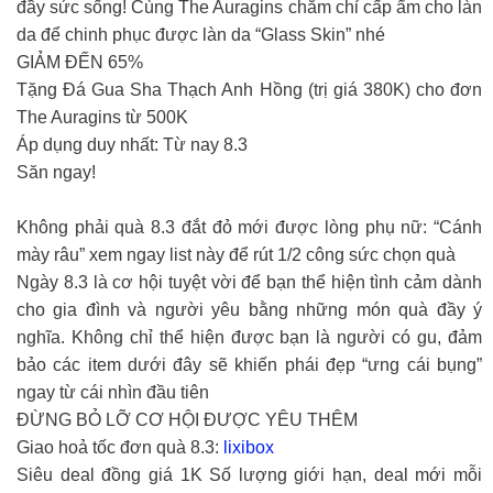
đầy sức sống! Cùng The Auragins chăm chỉ cấp ẩm cho làn
da để chinh phục được làn da “Glass Skin” nhé
GIẢM ĐẾN 65%
Tặng Đá Gua Sha Thạch Anh Hồng (trị giá 380K) cho đơn
The Auragins từ 500K
Áp dụng duy nhất: Từ nay 8.3
Săn ngay!
Không phải quà 8.3 đắt đỏ mới được lòng phụ nữ: “Cánh
mày râu” xem ngay list này để rút 1/2 công sức chọn quà
Ngày 8.3 là cơ hội tuyệt vời để bạn thể hiện tình cảm dành
cho gia đình và người yêu bằng những món quà đầy ý
nghĩa. Không chỉ thể hiện được bạn là người có gu, đảm
bảo các item dưới đây sẽ khiến phái đẹp “ưng cái bụng”
ngay từ cái nhìn đầu tiên
ĐỪNG BỎ LỠ CƠ HỘI ĐƯỢC YÊU THÊM
Giao hoả tốc đơn quà 8.3:
lixibox
Siêu deal đồng giá 1K Số lượng giới hạn, deal mới mỗi