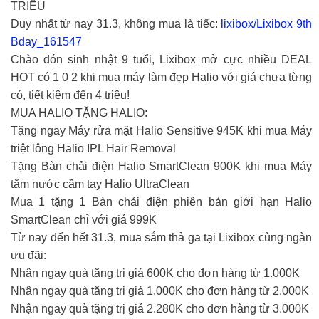
TRIỆU
Duy nhất từ nay 31.3, không mua là tiếc:
lixibox/Lixibox 9th
Bday_161547
Chào đón sinh nhật 9 tuổi, Lixibox mở cực nhiều DEAL
HOT có 1 0 2 khi mua máy làm đẹp Halio với giá chưa từng
có, tiết kiệm đến 4 triệu!
MUA HALIO TẶNG HALIO:
Tặng ngay Máy rửa mặt Halio Sensitive 945K khi mua Máy
triệt lông Halio IPL Hair Removal
Tặng Bàn chải điện Halio SmartClean 900K khi mua Máy
tăm nước cầm tay Halio UltraClean
Mua 1 tặng 1 Bàn chải điện phiên bản giới hạn Halio
SmartClean chỉ với giá 999K
Từ nay đến hết 31.3, mua sắm thả ga tại Lixibox cùng ngàn
ưu đãi:
Nhận ngay quà tặng trị giá 600K cho đơn hàng từ 1.000K
Nhận ngay quà tặng trị giá 1.000K cho đơn hàng từ 2.000K
Nhận ngay quà tặng trị giá 2.280K cho đơn hàng từ 3.000K