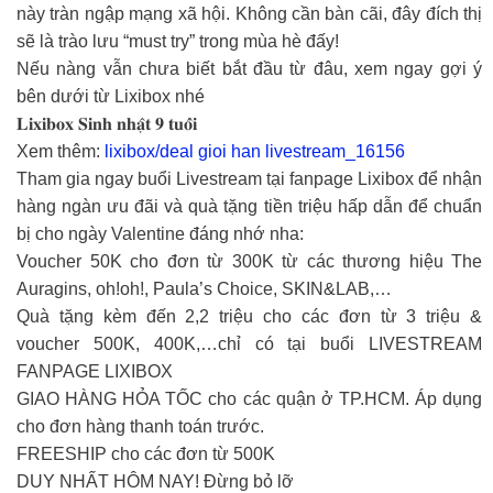
này tràn ngập mạng xã hội. Không cần bàn cãi, đây đích thị
sẽ là trào lưu “must try” trong mùa hè đấy!
Nếu nàng vẫn chưa biết bắt đầu từ đâu, xem ngay gợi ý
bên dưới từ Lixibox nhé
𝐋𝐢𝐱𝐢𝐛𝐨𝐱 𝐒𝐢𝐧𝐡 𝐧𝐡𝐚̣̂𝐭 𝟗 𝐭𝐮𝐨̂̉𝐢
Xem thêm:
lixibox/deal gioi han livestream_16156
Tham gia ngay buổi Livestream tại fanpage Lixibox để nhận
hàng ngàn ưu đãi và quà tặng tiền triệu hấp dẫn để chuẩn
bị cho ngày Valentine đáng nhớ nha:
Voucher 50K cho đơn từ 300K từ các thương hiệu The
Auragins, oh!oh!, Paula’s Choice, SKIN&LAB,…
Quà tặng kèm đến 2,2 triệu cho các đơn từ 3 triệu &
voucher 500K, 400K,…chỉ có tại buổi LIVESTREAM
FANPAGE LIXIBOX
GIAO HÀNG HỎA TỐC cho các quận ở TP.HCM. Áp dụng
cho đơn hàng thanh toán trước.
FREESHIP cho các đơn từ 500K
DUY NHẤT HÔM NAY! Đừng bỏ lỡ