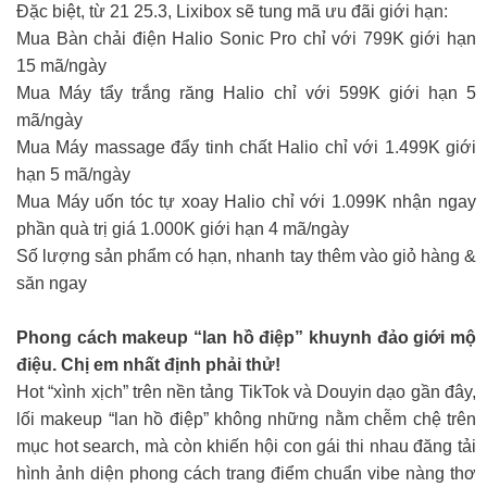
Đặc biệt, từ 21 25.3, Lixibox sẽ tung mã ưu đãi giới hạn:
Mua Bàn chải điện Halio Sonic Pro chỉ với 799K giới hạn
15 mã/ngày
Mua Máy tẩy trắng răng Halio chỉ với 599K giới hạn 5
mã/ngày
Mua Máy massage đẩy tinh chất Halio chỉ với 1.499K giới
hạn 5 mã/ngày
Mua Máy uốn tóc tự xoay Halio chỉ với 1.099K nhận ngay
phần quà trị giá 1.000K giới hạn 4 mã/ngày
Số lượng sản phẩm có hạn, nhanh tay thêm vào giỏ hàng &
săn ngay
Phong cách makeup “lan hồ điệp” khuynh đảo giới mộ
điệu. Chị em nhất định phải thử!
Hot “xình xịch” trên nền tảng TikTok và Douyin dạo gần đây,
lối makeup “lan hồ điệp” không những nằm chễm chệ trên
mục hot search, mà còn khiến hội con gái thi nhau đăng tải
hình ảnh diện phong cách trang điểm chuẩn vibe nàng thơ