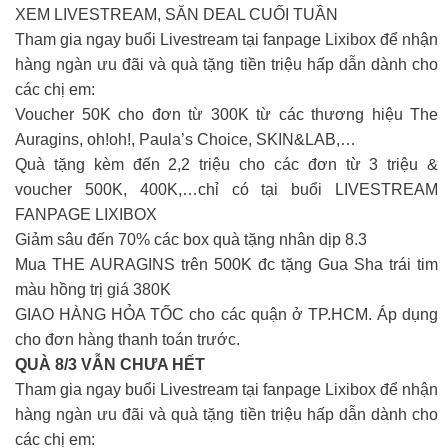
XEM LIVESTREAM, SĂN DEAL CUỐI TUẦN
Tham gia ngay buổi Livestream tại fanpage Lixibox để nhận
hàng ngàn ưu đãi và quà tặng tiền triệu hấp dẫn dành cho
các chị em:
Voucher 50K cho đơn từ 300K từ các thương hiệu The
Auragins, oh!oh!, Paula’s Choice, SKIN&LAB,…
Quà tặng kèm đến 2,2 triệu cho các đơn từ 3 triệu &
voucher 500K, 400K,…chỉ có tại buổi LIVESTREAM
FANPAGE LIXIBOX
Giảm sâu đến 70% các box quà tặng nhân dịp 8.3
Mua THE AURAGINS trên 500K đc tặng Gua Sha trái tim
màu hồng trị giá 380K
GIAO HÀNG HỎA TỐC cho các quận ở TP.HCM. Áp dụng
cho đơn hàng thanh toán trước.
QUÀ 8/3 VẪN CHƯA HẾT
Tham gia ngay buổi Livestream tại fanpage Lixibox để nhận
hàng ngàn ưu đãi và quà tặng tiền triệu hấp dẫn dành cho
các chị em: