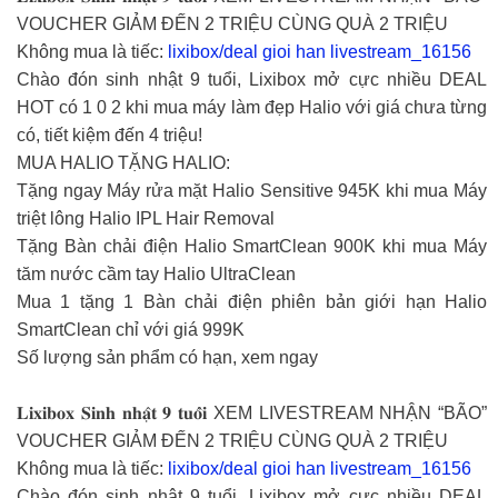
VOUCHER GIẢM ĐẾN 2 TRIỆU CÙNG QUÀ 2 TRIỆU
Không mua là tiếc:
lixibox/deal gioi han livestream_16156
Chào đón sinh nhật 9 tuổi, Lixibox mở cực nhiều DEAL
HOT có 1 0 2 khi mua máy làm đẹp Halio với giá chưa từng
có, tiết kiệm đến 4 triệu!
MUA HALIO TẶNG HALIO:
Tặng ngay Máy rửa mặt Halio Sensitive 945K khi mua Máy
triệt lông Halio IPL Hair Removal
Tặng Bàn chải điện Halio SmartClean 900K khi mua Máy
tăm nước cầm tay Halio UltraClean
Mua 1 tặng 1 Bàn chải điện phiên bản giới hạn Halio
SmartClean chỉ với giá 999K
Số lượng sản phẩm có hạn, xem ngay
𝐋𝐢𝐱𝐢𝐛𝐨𝐱 𝐒𝐢𝐧𝐡 𝐧𝐡𝐚̣̂𝐭 𝟗 𝐭𝐮𝐨̂̉𝐢 XEM LIVESTREAM NHẬN “BÃO”
VOUCHER GIẢM ĐẾN 2 TRIỆU CÙNG QUÀ 2 TRIỆU
Không mua là tiếc:
lixibox/deal gioi han livestream_16156
Chào đón sinh nhật 9 tuổi, Lixibox mở cực nhiều DEAL