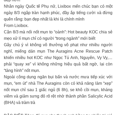
Nhân ngày Quốc tế Phụ nữ, Lixibox mến chúc bạn có một
ngày 8/3 ngập tràn hạnh phúc, đầy ắp tiếng cười và đừng
quên rằng: bạn đẹp nhất là khi là chính mình
From Lixibox.
Cận 8/3 mà nổi nốt mụn to “oành”: Hot beauty KOC chia sẻ
mẹo xử lí mụn chỉ có người “trong ngành” mới biết
Gây chú ý vì không vô thưởng vô phạt như nhiều người
nghĩ, miếng dán mụn The Auragins Acne Rescue Patch
khiến nhiều hot KOC như Ngọc Tú Anh, Nguyên, Vy Vy,…
phải “quay xe” vì không những hiệu quả bất ngờ, lại còn
“tàng hình” nốt mụn.
Ngoài công dụng ngăn bụi bẩn và nước mưa tiếp xúc với
mụn, “em út” nhà The Auragins còn có khả năng làm “xẹp”
nốt mụn chỉ sau 1 giấc ngủ (6 8h), se khô cồi mụn, kháng
viêm và giảm sưng đỏ rõ rệt nhờ thành phần Salicylic Acid
(BHA) và tràm trà