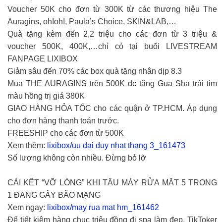
Voucher 50K cho đơn từ 300K từ các thương hiệu The
Auragins, oh!oh!, Paula’s Choice, SKIN&LAB,…
Quà tặng kèm đến 2,2 triệu cho các đơn từ 3 triệu &
voucher 500K, 400K,…chỉ có tại buổi LIVESTREAM
FANPAGE LIXIBOX
Giảm sâu đến 70% các box quà tặng nhân dịp 8.3
Mua THE AURAGINS trên 500K đc tặng Gua Sha trái tim
màu hồng trị giá 380K
GIAO HÀNG HỎA TỐC cho các quận ở TP.HCM. Áp dụng
cho đơn hàng thanh toán trước.
FREESHIP cho các đơn từ 500K
Xem thêm:
lixibox/uu dai duy nhat thang 3_161473
Số lượng không còn nhiều. Đừng bỏ lỡ
CÁI KẾT “VỠ LÒNG” KHI TẬU MÁY RỬA MẶT 5 TRONG
1 ĐANG GÂY BÃO MẠNG
Xem ngay:
lixibox/may rua mat hm_161462
Để tiết kiệm hàng chục triệu đồng đi spa làm đẹp, TikToker