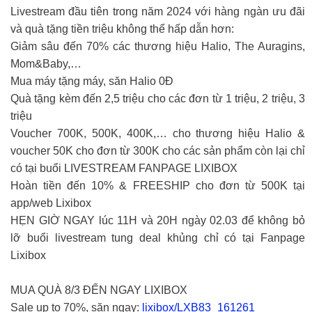
Livestream đầu tiên trong năm 2024 với hàng ngàn ưu đãi
và quà tặng tiền triệu không thể hấp dẫn hơn:
Giảm sâu đến 70% các thương hiệu Halio, The Auragins,
Mom&Baby,…
Mua máy tặng máy, săn Halio 0Đ
Quà tặng kèm đến 2,5 triệu cho các đơn từ 1 triệu, 2 triệu, 3
triệu
Voucher 700K, 500K, 400K,… cho thương hiệu Halio &
voucher 50K cho đơn từ 300K cho các sản phẩm còn lại chỉ
có tại buổi LIVESTREAM FANPAGE LIXIBOX
Hoàn tiền đến 10% & FREESHIP cho đơn từ 500K tại
app/web Lixibox
HẸN GIỜ NGAY lúc 11H và 20H ngày 02.03 để không bỏ
lỡ buổi livestream tung deal khủng chỉ có tại Fanpage
Lixibox
MUA QUÀ 8/3 ĐẾN NGAY LIXIBOX
Sale up to 70%, săn ngay:
lixibox/LXB83_161261