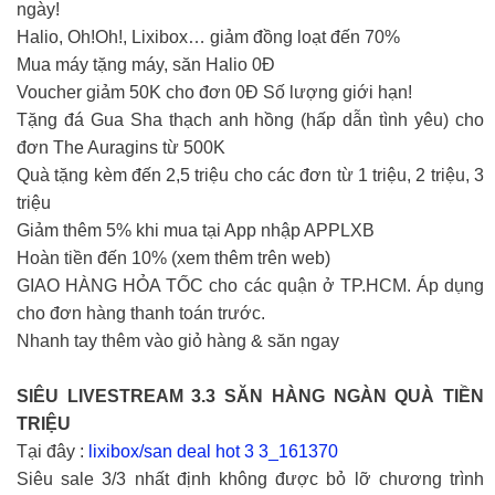
ngày!
Halio, Oh!Oh!, Lixibox… giảm đồng loạt đến 70%
Mua máy tặng máy, săn Halio 0Đ
Voucher giảm 50K cho đơn 0Đ Số lượng giới hạn!
Tặng đá Gua Sha thạch anh hồng (hấp dẫn tình yêu) cho
đơn The Auragins từ 500K
Quà tặng kèm đến 2,5 triệu cho các đơn từ 1 triệu, 2 triệu, 3
triệu
Giảm thêm 5% khi mua tại App nhập APPLXB
Hoàn tiền đến 10% (xem thêm trên web)
GIAO HÀNG HỎA TỐC cho các quận ở TP.HCM. Áp dụng
cho đơn hàng thanh toán trước.
Nhanh tay thêm vào giỏ hàng & săn ngay
SIÊU LIVESTREAM 3.3 SĂN HÀNG NGÀN QUÀ TIỀN
TRIỆU
Tại đây :
lixibox/san deal hot 3 3_161370
Siêu sale 3/3 nhất định không được bỏ lỡ chương trình