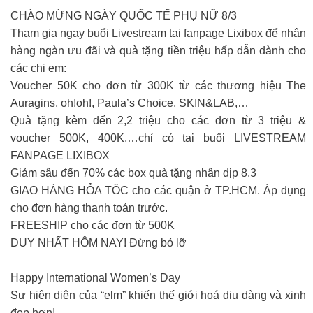
CHÀO MỪNG NGÀY QUỐC TẾ PHỤ NỮ 8/3
Tham gia ngay buổi Livestream tại fanpage Lixibox để nhận
hàng ngàn ưu đãi và quà tặng tiền triệu hấp dẫn dành cho
các chị em:
Voucher 50K cho đơn từ 300K từ các thương hiệu The
Auragins, oh!oh!, Paula’s Choice, SKIN&LAB,…
Quà tặng kèm đến 2,2 triệu cho các đơn từ 3 triệu &
voucher 500K, 400K,…chỉ có tại buổi LIVESTREAM
FANPAGE LIXIBOX
Giảm sâu đến 70% các box quà tặng nhân dịp 8.3
GIAO HÀNG HỎA TỐC cho các quận ở TP.HCM. Áp dụng
cho đơn hàng thanh toán trước.
FREESHIP cho các đơn từ 500K
DUY NHẤT HÔM NAY! Đừng bỏ lỡ
Happy International Women’s Day
Sự hiện diện của “elm” khiến thế giới hoá dịu dàng và xinh
đẹp hơn!