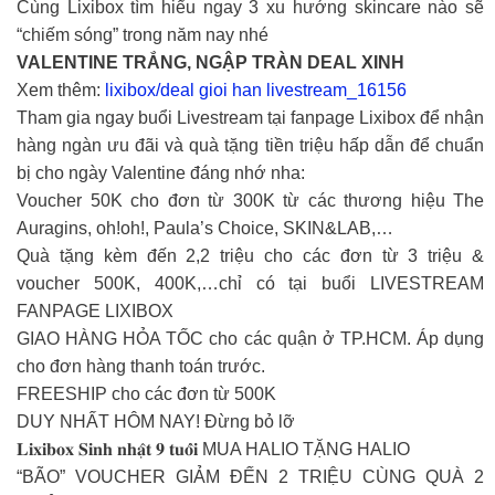
Cùng Lixibox tìm hiểu ngay 3 xu hướng skincare nào sẽ
“chiếm sóng” trong năm nay nhé
VALENTINE TRẮNG, NGẬP TRÀN DEAL XINH
Xem thêm:
lixibox/deal gioi han livestream_16156
Tham gia ngay buổi Livestream tại fanpage Lixibox để nhận
hàng ngàn ưu đãi và quà tặng tiền triệu hấp dẫn để chuẩn
bị cho ngày Valentine đáng nhớ nha:
Voucher 50K cho đơn từ 300K từ các thương hiệu The
Auragins, oh!oh!, Paula’s Choice, SKIN&LAB,…
Quà tặng kèm đến 2,2 triệu cho các đơn từ 3 triệu &
voucher 500K, 400K,…chỉ có tại buổi LIVESTREAM
FANPAGE LIXIBOX
GIAO HÀNG HỎA TỐC cho các quận ở TP.HCM. Áp dụng
cho đơn hàng thanh toán trước.
FREESHIP cho các đơn từ 500K
DUY NHẤT HÔM NAY! Đừng bỏ lỡ
𝐋𝐢𝐱𝐢𝐛𝐨𝐱 𝐒𝐢𝐧𝐡 𝐧𝐡𝐚̣̂𝐭 𝟗 𝐭𝐮𝐨̂̉𝐢 MUA HALIO TẶNG HALIO
“BÃO” VOUCHER GIẢM ĐẾN 2 TRIỆU CÙNG QUÀ 2