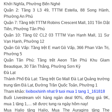
Khởi Nghĩa, Phường Bến Nghé
Quận 2: Tầng 3 L3 49, TTTM Estella, 88 Song Hành,
Phường An Phú
Quận 7: Tầng trệt TTTM Robins Crescent Mall, 101 Tôn Dật
Tiên, Phường Tân Phú
Quận 10: Tầng 02 CL2 03 TTTM Vạn Hạnh Mall, 11 Sư
Vạn Hạnh, Phường 12
Quận Gò Vấp: Tầng trệt E mart Gò Vấp, 366 Phan Văn Trị,
Phường 5
Quận Tân Phú: Tầng trệt Aeon Tân Phú Khu Glam
Beautique, 30 Tân Thắng, Phường Sơn Kỳ
Đà Lạt
Thành Phố Đà Lạt: Tầng trệt Go Mall Đà Lạt Quảng trường
trung tâm Đà Lạt, Đường Trần Quốc Toản, Phường 1
Tham khảo:
lixibox/sinh nhat 9 tuoi mua 1 tang 1_161818
Buổi Livestream với hàng ngàn deal 90%, đồng giá 9K,
mua 1 tặng 1,… sẽ được tung ra ngày hôm nay!
Mua Halio tặng Halio, Mua The Auragins tặng The