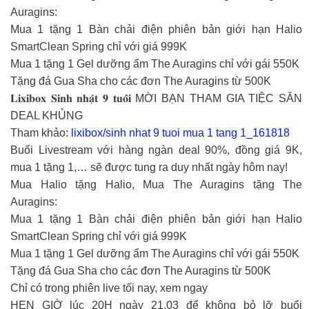
Auragins:
Mua 1 tặng 1 Bàn chải điện phiên bản giới hạn Halio
SmartClean Spring chỉ với giá 999K
Mua 1 tặng 1 Gel dưỡng ẩm The Auragins chỉ với gái 550K
Tặng đá Gua Sha cho các đơn The Auragins từ 500K
𝐋𝐢𝐱𝐢𝐛𝐨𝐱 𝐒𝐢𝐧𝐡 𝐧𝐡𝐚̣̂𝐭 𝟗 𝐭𝐮𝐨̂̉𝐢 MỜI BẠN THAM GIA TIỆC SĂN
DEAL KHỦNG
Tham khảo:
lixibox/sinh nhat 9 tuoi mua 1 tang 1_161818
Buổi Livestream với hàng ngàn deal 90%, đồng giá 9K,
mua 1 tặng 1,… sẽ được tung ra duy nhất ngày hôm nay!
Mua Halio tặng Halio, Mua The Auragins tặng The
Auragins:
Mua 1 tặng 1 Bàn chải điện phiên bản giới hạn Halio
SmartClean Spring chỉ với giá 999K
Mua 1 tặng 1 Gel dưỡng ẩm The Auragins chỉ với gái 550K
Tặng đá Gua Sha cho các đơn The Auragins từ 500K
Chỉ có trong phiên live tối nay, xem ngay
HẸN GIỜ lúc 20H ngày 21.03 để không bỏ lỡ buổi