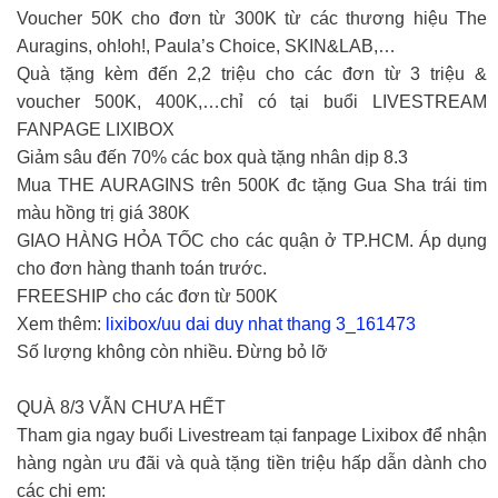
Voucher 50K cho đơn từ 300K từ các thương hiệu The
Auragins, oh!oh!, Paula’s Choice, SKIN&LAB,…
Quà tặng kèm đến 2,2 triệu cho các đơn từ 3 triệu &
voucher 500K, 400K,…chỉ có tại buổi LIVESTREAM
FANPAGE LIXIBOX
Giảm sâu đến 70% các box quà tặng nhân dịp 8.3
Mua THE AURAGINS trên 500K đc tặng Gua Sha trái tim
màu hồng trị giá 380K
GIAO HÀNG HỎA TỐC cho các quận ở TP.HCM. Áp dụng
cho đơn hàng thanh toán trước.
FREESHIP cho các đơn từ 500K
Xem thêm:
lixibox/uu dai duy nhat thang 3_161473
Số lượng không còn nhiều. Đừng bỏ lỡ
QUÀ 8/3 VẪN CHƯA HẾT
Tham gia ngay buổi Livestream tại fanpage Lixibox để nhận
hàng ngàn ưu đãi và quà tặng tiền triệu hấp dẫn dành cho
các chị em: