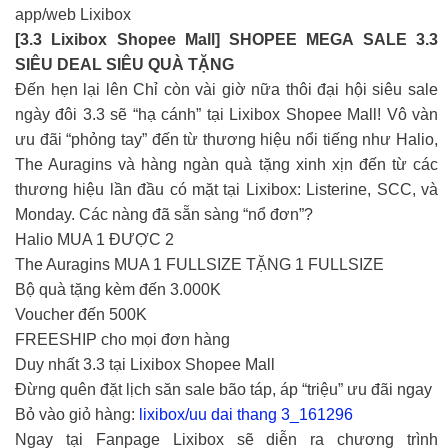
app/web Lixibox
[3.3 Lixibox Shopee Mall] SHOPEE MEGA SALE 3.3
SIÊU DEAL SIÊU QUÀ TẶNG
Đến hẹn lại lên Chỉ còn vài giờ nữa thôi đại hội siêu sale
ngày đôi 3.3 sẽ “hạ cánh” tại Lixibox Shopee Mall! Vô vàn
ưu đãi “phỏng tay” đến từ thương hiệu nổi tiếng như Halio,
The Auragins và hàng ngàn quà tặng xinh xịn đến từ các
thương hiệu lần đầu có mặt tại Lixibox: Listerine, SCC, và
Monday. Các nàng đã sẵn sàng “nổ đơn”?
Halio MUA 1 ĐƯỢC 2
The Auragins MUA 1 FULLSIZE TẶNG 1 FULLSIZE
Bộ quà tặng kèm đến 3.000K
Voucher đến 500K
FREESHIP cho mọi đơn hàng
Duy nhất 3.3 tại Lixibox Shopee Mall
Đừng quên đặt lịch săn sale bão táp, áp “triệu” ưu đãi ngay
Bỏ vào giỏ hàng:
lixibox/uu dai thang 3_161296
Ngay tại Fanpage Lixibox sẽ diễn ra chương trình