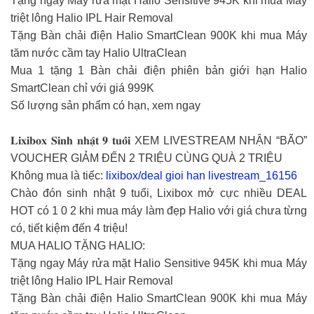
Tặng ngay Máy rửa mặt Halio Sensitive 945K khi mua Máy
triệt lông Halio IPL Hair Removal
Tặng Bàn chải điện Halio SmartClean 900K khi mua Máy
tăm nước cầm tay Halio UltraClean
Mua 1 tặng 1 Bàn chải điện phiên bản giới hạn Halio
SmartClean chỉ với giá 999K
Số lượng sản phẩm có hạn, xem ngay
𝐋𝐢𝐱𝐢𝐛𝐨𝐱 𝐒𝐢𝐧𝐡 𝐧𝐡𝐚̣̂𝐭 𝟗 𝐭𝐮𝐨̂̉𝐢 XEM LIVESTREAM NHẬN “BÃO”
VOUCHER GIẢM ĐẾN 2 TRIỆU CÙNG QUÀ 2 TRIỆU
Không mua là tiếc:
lixibox/deal gioi han livestream_16156
Chào đón sinh nhật 9 tuổi, Lixibox mở cực nhiều DEAL
HOT có 1 0 2 khi mua máy làm đẹp Halio với giá chưa từng
có, tiết kiệm đến 4 triệu!
MUA HALIO TẶNG HALIO:
Tặng ngay Máy rửa mặt Halio Sensitive 945K khi mua Máy
triệt lông Halio IPL Hair Removal
Tặng Bàn chải điện Halio SmartClean 900K khi mua Máy