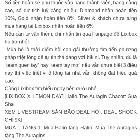
Số tiền hoàn sẽ phụ thuộc vào hạng thành viên, hạng càng
cao, số dư tích luỹ càng nhiều: Diamond nhận hoàn tiền
10%, Gold nhận hoàn tiền 8%, Silver & khách chưa từng
mua hàng tại Lixibox nhận hoàn tiền 6%
Nếu cần tư vấn thêm, chị nhắn tin qua Fanpage để Lixibox
hỗ trợ nhé!
Mùa hè là thời điểm hội con gái thường tìm đến phương
pháp triệt lông để tự tin thả dáng với bikini. Tuy nhiên, dù là
“team quen tay” hay “team tay mơ” nếu vẫn chưa biết 3 điều
này thì việc triệt vi ô lông tại nhà vẫn không đạt hiệu quả
cao.
Cùng Lixibox tìm hiểu ngay bên dưới nhé
[LIXIBOX X LEMON DAY] Halio The Auragin Chacott Gua
Sha
XEM LIVESTREAM SĂN BÃO DEAL HỜI, DEAL SHOCK
CHỈ 9K!
MUA 1 TẶNG 1: Mua Halio tặng Halio, Mua The Auragins
tặng The Auragins: