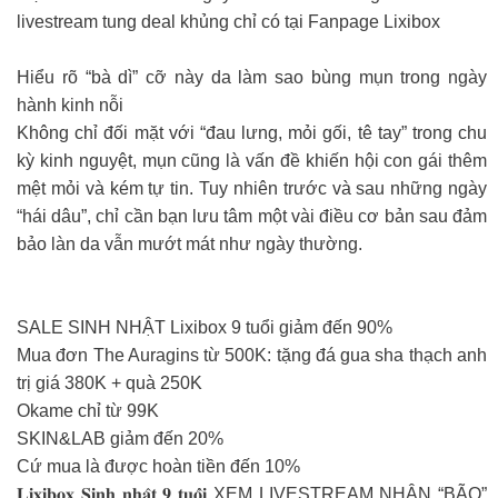
livestream tung deal khủng chỉ có tại Fanpage Lixibox
Hiểu rõ “bà dì” cỡ này da làm sao bùng mụn trong ngày
hành kinh nỗi
Không chỉ đối mặt với “đau lưng, mỏi gối, tê tay” trong chu
kỳ kinh nguyệt, mụn cũng là vấn đề khiến hội con gái thêm
mệt mỏi và kém tự tin. Tuy nhiên trước và sau những ngày
“hái dâu”, chỉ cần bạn lưu tâm một vài điều cơ bản sau đảm
bảo làn da vẫn mướt mát như ngày thường.
SALE SINH NHẬT Lixibox 9 tuổi giảm đến 90%
Mua đơn The Auragins từ 500K: tặng đá gua sha thạch anh
trị giá 380K + quà 250K
Okame chỉ từ 99K
SKIN&LAB giảm đến 20%
Cứ mua là được hoàn tiền đến 10%
𝐋𝐢𝐱𝐢𝐛𝐨𝐱 𝐒𝐢𝐧𝐡 𝐧𝐡𝐚̣̂𝐭 𝟗 𝐭𝐮𝐨̂̉𝐢 XEM LIVESTREAM NHẬN “BÃO”