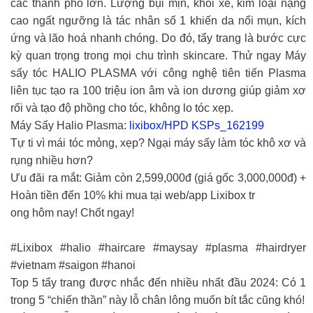
các thành phố lớn. Lượng bụi mịn, khói xe, kim loại nặng
cao ngất ngưỡng là tác nhân số 1 khiến da nổi mụn, kích
ứng và lão hoá nhanh chóng. Do đó, tẩy trang là bước cực
kỳ quan trọng trong mọi chu trình skincare. Thử ngay Máy
sấy tóc HALIO PLASMA với công nghệ tiên tiến Plasma
liên tục tạo ra 100 triệu ion âm và ion dương giúp giảm xơ
rối và tạo độ phồng cho tóc, không lo tóc xẹp.
Máy Sấy Halio Plasma:
lixibox/HPD KSPs_162199
Tự ti vì mái tóc mỏng, xẹp? Ngại máy sấy làm tóc khô xơ và
rụng nhiều hơn?
Ưu đãi ra mắt: Giảm còn 2,599,000đ (giá gốc 3,000,000đ) +
Hoàn tiền đến 10% khi mua tại web/app Lixibox tr
ong hôm nay! Chốt ngay!
#Lixibox #halio #haircare #maysay #plasma #hairdryer
#vietnam #saigon #hanoi
Top 5 tẩy trang được nhắc đến nhiều nhất đầu 2024: Có 1
trong 5 “chiến thần” này lỗ chân lông muốn bít tắc cũng khó!