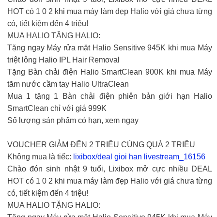
HOT có 1 0 2 khi mua máy làm đẹp Halio với giá chưa từng
có, tiết kiệm đến 4 triệu!
MUA HALIO TẶNG HALIO:
Tặng ngay Máy rửa mặt Halio Sensitive 945K khi mua Máy
triệt lông Halio IPL Hair Removal
Tặng Bàn chải điện Halio SmartClean 900K khi mua Máy
tăm nước cầm tay Halio UltraClean
Mua 1 tặng 1 Bàn chải điện phiên bản giới hạn Halio
SmartClean chỉ với giá 999K
Số lượng sản phẩm có hạn, xem ngay
VOUCHER GIẢM ĐẾN 2 TRIỆU CÙNG QUÀ 2 TRIỆU
Không mua là tiếc:
lixibox/deal gioi han livestream_16156
Chào đón sinh nhật 9 tuổi, Lixibox mở cực nhiều DEAL
HOT có 1 0 2 khi mua máy làm đẹp Halio với giá chưa từng
có, tiết kiệm đến 4 triệu!
MUA HALIO TẶNG HALIO: