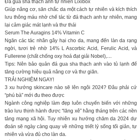
Đá gua sha thạch anh tự nhiên Lixibox
Giúp nâng cơ, săn chắc da một cách tự nhiên và kích thích
lưu thông máu nhờ chế tác từ đá thạch anh tự nhiên, mang
lại cảm giác mát lạnh và thư thái
Serum The Auragins 14% Vitamin C
Ngăn các tác nhân gây hại cho da, mang đến làn da rạng
ngời, tươi trẻ nhờ 14% L Ascorbic Acid, Ferulic Acid, và
Fullerene (chất chống oxy hoá đạt giải Nobel),…
Tips: Nên bảo quản đá gua sha thạch anh vào tủ lạnh để
tăng cường hiệu quả nâng cơ và thư giãn.
TRẢI NGHIỆM NGAY!
3 xu hướng skincare nào sẽ lên ngôi 2024? Đâu phải cứ
“phú bà” mới đu theo được
Ngành công nghiệp làm đẹp luôn chuyển biến với những
trào lưu thịnh hành được “lăng xê” hằng tháng trên các nền
tảng mạng xã hội. Tuy nhiên xu hướng chăm da 2024 dự
đoán sẽ ngày càng quay về những triết lý sống tối giản, tự
nhiên và vừa đủ cho làn da.