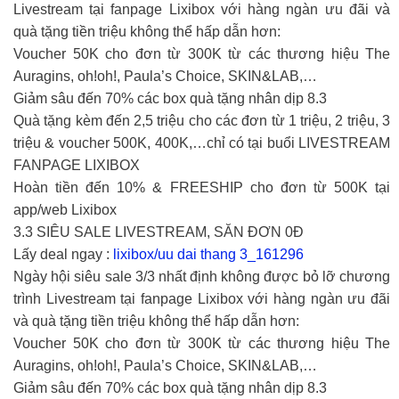
Livestream tại fanpage Lixibox với hàng ngàn ưu đãi và
quà tặng tiền triệu không thể hấp dẫn hơn:
Voucher 50K cho đơn từ 300K từ các thương hiệu The
Auragins, oh!oh!, Paula’s Choice, SKIN&LAB,…
Giảm sâu đến 70% các box quà tặng nhân dịp 8.3
Quà tặng kèm đến 2,5 triệu cho các đơn từ 1 triệu, 2 triệu, 3
triệu & voucher 500K, 400K,…chỉ có tại buổi LIVESTREAM
FANPAGE LIXIBOX
Hoàn tiền đến 10% & FREESHIP cho đơn từ 500K tại
app/web Lixibox
3.3 SIÊU SALE LIVESTREAM, SĂN ĐƠN 0Đ
Lấy deal ngay :
lixibox/uu dai thang 3_161296
Ngày hội siêu sale 3/3 nhất định không được bỏ lỡ chương
trình Livestream tại fanpage Lixibox với hàng ngàn ưu đãi
và quà tặng tiền triệu không thể hấp dẫn hơn:
Voucher 50K cho đơn từ 300K từ các thương hiệu The
Auragins, oh!oh!, Paula’s Choice, SKIN&LAB,…
Giảm sâu đến 70% các box quà tặng nhân dịp 8.3