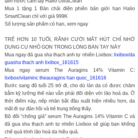
tăm nước cầm tay Halio UltraClean
Mua 1 tặng 1 Bàn chải điện phiên bản giới hạn Halio
SmartClean chỉ với giá 999K
Số lượng sản phẩm có hạn, xem ngay
TRẺ HƠN 10 TUỔI, RÃNH CƯỜI MẤT HÚT CHỈ NHỜ
DỤNG CỤ NHỎ GỌN TRONG LÒNG BÀN TAY NÀY
Mua ngay đá gua sha thạch anh tự nhiên Lixibox:
lixibox/da
guasha thach anh lixibox_161615
Mua ngay serum The Auragins 14% Vitamin C:
lixibox/vitaminc theauragins han quoc_161616
Bước sang độ tuổi 25 trở đi, cho dù làn da có được chăm
bẵm kỹ lưỡng thế nào vẫn phải đối diện với lão hoá da. Ở
thời điểm này, nếp nhăn bắt đầu xuất hiện nhiều hơn, da
mất đi sự đàn hồi và trẻ trung trông thấy.
Bộ đôi “chống già” serum The Auragins 14% Vitamin C và
đá gua sha thạch anh tự nhiên Lixibox sẽ giúp bạn khống
chế quá trình lão hoá da hiệu quả.