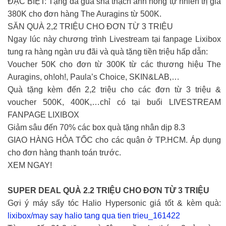
ĐẶC BIỆT: Tặng đá gua sha thạch anh hồng tự nhiên trị giá
380K cho đơn hàng The Auragins từ 500K.
SĂN QUÀ 2,2 TRIỆU CHO ĐƠN TỪ 3 TRIỆU
Ngay lúc này chương trình Livestream tại fanpage Lixibox
tung ra hàng ngàn ưu đãi và quà tặng tiền triệu hấp dẫn:
Voucher 50K cho đơn từ 300K từ các thương hiệu The
Auragins, oh!oh!, Paula’s Choice, SKIN&LAB,…
Quà tặng kèm đến 2,2 triệu cho các đơn từ 3 triệu &
voucher 500K, 400K,…chỉ có tại buổi LIVESTREAM
FANPAGE LIXIBOX
Giảm sâu đến 70% các box quà tặng nhân dịp 8.3
GIAO HÀNG HỎA TỐC cho các quận ở TP.HCM. Áp dụng
cho đơn hàng thanh toán trước.
XEM NGAY!
SUPER DEAL QUÀ 2.2 TRIỆU CHO ĐƠN TỪ 3 TRIỆU
Gợi ý máy sấy tóc Halio Hypersonic giá tốt & kèm quà:
lixibox/may say halio tang qua tien trieu_161422