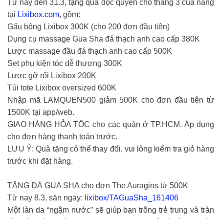
Từ nay đến 31.3, tặng quà độc quyền cho tháng 3 của nàng
tại
Lixibox.com
, gồm:
Gấu bông Lixibox 300K (cho 200 đơn đầu tiên)
Dụng cụ massage Gua Sha đá thạch anh cao cấp 380K
Lược massage đầu đá thạch anh cao cấp 500K
Set phụ kiện tóc dễ thương 300K
Lược gỡ rối Lixibox 200K
Túi tote Lixibox oversized 600K
Nhập mã LAMQUEN500 giảm 500K cho đơn đầu tiên từ
1500K tại app/web.
GIAO HÀNG HỎA TỐC cho các quận ở TP.HCM. Áp dụng
cho đơn hàng thanh toán trước.
LƯU Ý: Quà tặng có thể thay đổi, vui lòng kiểm tra giỏ hàng
trước khi đặt hàng.
TẶNG ĐÁ GUA SHA cho đơn The Auragins từ 500K
Từ nay 8.3, săn ngay:
lixibox/TAGuaSha_161406
Một làn da “ngậm nước” sẽ giúp bạn trông trẻ trung và tràn