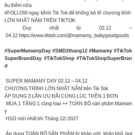
ều thêm nữa
#FOLLOW ngay kênh Tik Tok để không bỏ lỡ chương trình
LỚN NHẤT NĂM TRÊN TIKTOK
Duy nhất từ 02.12 –
04.12 https://www.tiktok.com/@mamamy_babygoodgoods
#SuperMamamyDay #SMD2thang12 #Mamamy #TikTok
SuperBrandDay #TikTokShop #TikTokShopSuperBran
d
SUPER MAMAMY DAY 02.12 – 04.12
CHƯƠNG TRÌNH LỚN NHẤT NĂM trên Tik Tok
ÁP DỤNG 3 LẦN ƯU ĐÃI CÙNG LÚC TRÊN 1 ĐƠN
MUA 1 TẶNG 1 cùng loại ++ TOÀN BỘ sản phẩm Mamam
y
​ HSD mới nhất tới Tháng 12/ 2027
Áp dụng TOÀN BỘ SẢN PHẨM từ khăn ướt, khăn khô, bọt