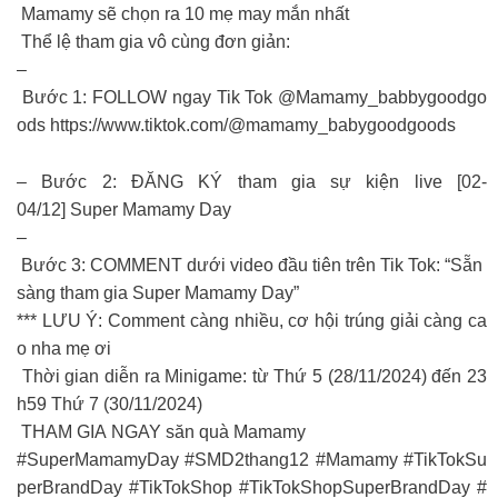
Mamamy sẽ chọn ra 10 mẹ may mắn nhất
Thể lệ tham gia vô cùng đơn giản:
–
Bước 1: FOLLOW ngay Tik Tok @Mamamy_babbygoodgo
ods https://www.tiktok.com/@mamamy_babygoodgoods
– Bước 2: ĐĂNG KÝ tham gia sự kiện live [02-
04/12] Super Mamamy Day
–
Bước 3: COMMENT dưới video đầu tiên trên Tik Tok: “Sẵn
sàng tham gia Super Mamamy Day”
*** LƯU Ý: Comment càng nhiều, cơ hội trúng giải càng ca
o nha mẹ ơi
Thời gian diễn ra Minigame: từ Thứ 5 (28/11/2024) đến 23
h59 Thứ 7 (30/11/2024)
THAM GIA NGAY săn quà Mamamy
#SuperMamamyDay #SMD2thang12 #Mamamy #TikTokSu
perBrandDay #TikTokShop #TikTokShopSuperBrandDay #