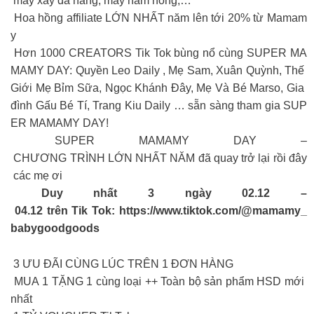
máy xay đa năng, máy hâm nóng,…
Hoa hồng affiliate LỚN NHẤT năm lên tới 20% từ Mamam
y
Hơn 1000 CREATORS Tik Tok bùng nổ cùng SUPER MA
MAMY DAY: Quyền Leo Daily , Mẹ Sam, Xuân Quỳnh, Thế
Giới Mẹ Bỉm Sữa, Ngọc Khánh Đây, Mẹ Và Bé Marso, Gia
đình Gấu Bé Tí, Trang Kiu Daily … sẵn sàng tham gia SUP
ER MAMAMY DAY!
SUPER MAMAMY DAY –
CHƯƠNG TRÌNH LỚN NHẤT NĂM đã quay trở lại rồi đây
các mẹ ơi
Duy nhất 3 ngày 02.12 –
04.12 trên Tik Tok: https://www.tiktok.com/@mamamy_
babygoodgoods
3 ƯU ĐÃI CÙNG LÚC TRÊN 1 ĐƠN HÀNG
MUA 1 TẶNG 1 cùng loại ++ Toàn bộ sản phẩm HSD mới
nhất