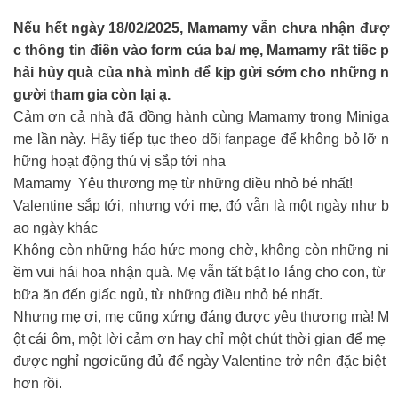
Nếu hết ngày 18/02/2025, Mamamy vẫn chưa nhận đượ
c thông tin điền vào form của ba/ mẹ, Mamamy rất tiếc p
hải hủy quà của nhà mình để kịp gửi sớm cho những n
gười tham gia còn lại ạ.
Cảm ơn cả nhà đã đồng hành cùng Mamamy trong Miniga
me lần này. Hãy tiếp tục theo dõi fanpage để không bỏ lỡ n
hững hoạt động thú vị sắp tới nha
Mamamy Yêu thương mẹ từ những điều nhỏ bé nhất!
Valentine sắp tới, nhưng với mẹ, đó vẫn là một ngày như b
ao ngày khác
Không còn những háo hức mong chờ, không còn những ni
ềm vui hái hoa nhận quà. Mẹ vẫn tất bật lo lắng cho con, từ
bữa ăn đến giấc ngủ, từ những điều nhỏ bé nhất.
Nhưng mẹ ơi, mẹ cũng xứng đáng được yêu thương mà! M
ột cái ôm, một lời cảm ơn hay chỉ một chút thời gian để mẹ
được nghỉ ngơicũng đủ để ngày Valentine trở nên đặc biệt
hơn rồi.