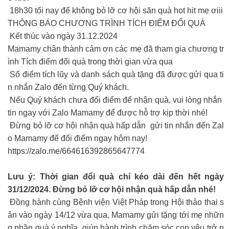
18h30 tối nay để không bỏ lỡ cơ hội săn quà hot hit mẹ ơiii
THÔNG BÁO CHƯƠNG TRÌNH TÍCH ĐIỂM ĐỔI QUÀ
Kết thúc vào ngày 31.12.2024
Mamamy chân thành cảm ơn các mẹ đã tham gia chương tr
ình Tích điểm đổi quà trong thời gian vừa qua
Số điểm tích lũy và danh sách quà tặng đã được gửi qua ti
n nhắn Zalo đến từng Quý khách.
Nếu Quý khách chưa đổi điểm để nhận quà, vui lòng nhắn
tin ngay với Zalo Mamamy để được hỗ trợ kịp thời nhé!
Đừng bỏ lỡ cơ hội nhận quà hấp dẫn gửi tin nhắn đến Zal
o Mamamy để đổi điểm ngay hôm nay!
https://zalo.me/664616392865647774
Lưu ý: Thời gian đổi quà chỉ kéo dài đến hết ngày
31/12/2024. Đừng bỏ lỡ cơ hội nhận quà hấp dẫn nhé!
Đồng hành cùng Bệnh viện Việt Pháp trong Hội thảo thai s
ản vào ngày 14/12 vừa qua, Mamamy gửi tặng tới mẹ nhữn
g phần quà ý nghĩa giúp hành trình chăm sóc con yêu trở n