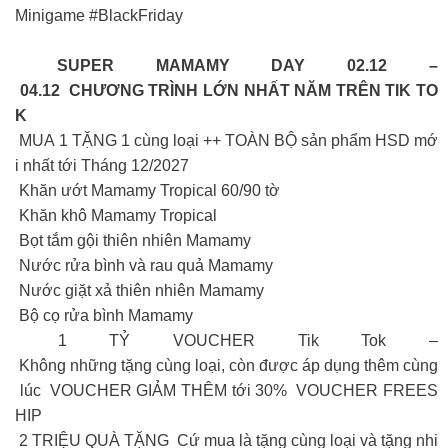
Minigame #BlackFriday
SUPER MAMAMY DAY 02.12 –
04.12 CHƯƠNG TRÌNH LỚN NHẤT NĂM TRÊN TIK TO
K
MUA 1 TẶNG 1 cùng loại ++ TOÀN BỘ sản phẩm HSD mớ
i nhất tới Tháng 12/2027
Khăn ướt Mamamy Tropical 60/90 tờ
Khăn khô Mamamy Tropical
Bọt tắm gội thiên nhiên Mamamy
Nước rửa bình và rau quả Mamamy
Nước giặt xả thiên nhiên Mamamy
Bộ cọ rửa bình Mamamy
1 TỶ VOUCHER Tik Tok –
Không những tặng cùng loại, còn được áp dụng thêm cùng
lúc VOUCHER GIẢM THÊM tới 30% VOUCHER FREES
HIP
2 TRIỆU QUÀ TẶNG Cứ mua là tặng cùng loại và tặng nhi