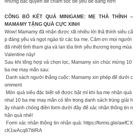
những đặc quyền để chăm sóc bé yêu dễ dàng hơn
CÔNG BỐ KẾT QUẢ MINIGAME: MẸ THẢ THÍNH –
MAMAMY TẶNG QUÀ CỰC XINH
Wow! Mamamy đã nhận được rất nhiều lời thả thính siêu cấ
p đáng yêu và ngọt ngào từ các ba mẹ. Cảm ơn mọi người
đã nhiệt tình tham gia và lan tỏa tình yêu thương trong mùa
Valentine này!
Sau khi tổng hợp và chọn lọc, Mamamy xin chúc mừng 10
ba mẹ may mắn sau:
Danh sách người thắng cuộc: Mamamy xin phép để dưới c
omment
Món quà siêu đặc biệt sẽ được bật mí khi ba mẹ nhận quà
nha! 10 ba mẹ may mắn có tên trong danh sách trúng giải h
ãy nhanh chóng điền form dưới đây để xác nhận thông tin n
hận quà nhé!
Form xác nhận thông tin nhận quà: https://forms.gle/awfCX
cK1wAcq87WRA