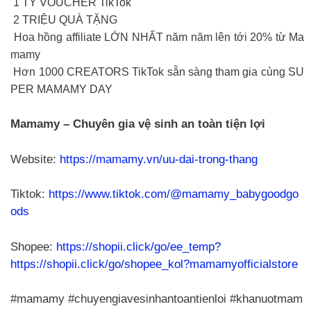
1 TỶ VOUCHER TikTok
2 TRIỆU QUÀ TẶNG
Hoa hồng affiliate LỚN NHẤT năm năm lên tới 20% từ Ma
mamy
Hơn 1000 CREATORS TikTok sẵn sàng tham gia cùng SU
PER MAMAMY DAY
Mamamy – Chuyên gia vệ sinh an toàn tiện lợi
Website:
https://mamamy.vn/uu-dai-trong-thang
Tiktok:
https://www.tiktok.com/@mamamy_babygoodgo
ods
Shopee:
https://shopii.click/go/ee_temp?
https://shopii.click/go/shopee_kol?mamamyofficialstore
#mamamy #chuyengiavesinhantoantienloi #khanuotmam