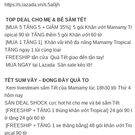
https://s.lazada.vn/s.5a0jh
TOP DEAL CHO MẸ & BÉ SẮM TẾT
[MUA 5 TẶNG 5 + GIẢM 35%] 5 gói Khăn ướt Mamamy Tr
opical 90 tờ TẶNG thêm 5 gói Khăn ướt 60 tờ
[MUA 1 TẶNG 1] Khăn vải khô đa năng Mamamy Tropical
TẶNG ngay 1 túi cùng loại
FREESHIP tận cửa Quà Tết giao đến tận tay!
MUA NGAY tại Lazada Săn sale kẻo lỡ!
TẾT SUM VẦY – ĐONG ĐẦY QUÀ TO
Xem livestream sắm Tết của Mamamy lúc 18h30 tối Thứ 4
hôm nay
SĂN DEAL SHOCK cực hot hit cho mẹ và bé sắm Tết
[FREESHIP + TẶNG 1 thùng khăn ướt Tropical] 24 gói 90 t
ờ tặng 24 gói 60 tờ
[FREESHIP + TẶNG 1 xe thăng bằng] 48 gói khăn ướt Tro
pical 90 tờ