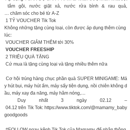
tắm gội, nước giặt xả, nước rửa bình & rau quả,
… chăm sóc cho bé từ A-Z
1 TỶ VOUCHER Tik Tok
Không những tặng cùng loại, còn được áp dụng thêm cùng
lúc:
​ VOUCHER GIẢM THÊM tới 30%
VOUCHER FREESHIP
2 TRIỆU QUÀ TẶNG
​ Cứ mua là tặng cùng loại và tặng nhiều thêm nữa
Cơ hội trúng hàng chục phần quà SUPER MINIGAME: Má
y hút bụi, máy hút ẩm, máy sấy tiện dụng, nồi chiên không d
ầu, máy xay đa năng, máy hâm nóng,…
Duy nhất 3 ngày 02.12 –
04.12 trên Tik Tok: https://www.tiktok.com/@mamamy_baby
goodgoods
#FOLLOW ngay kênh Tik Tok của Mamamy để nhận thông