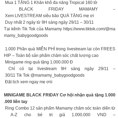
Mua 1 TẶNG 1 Khăn khô đa năng Tropical 160 tờ
BLACK FRIDAY MAMAMY –
Xem LIVESTREAM siêu bão QUÀ TẶNG mẹ ơi
Duy nhất 2 ngày từ 9H sáng ngày 29/11 – 30/11
Tại kênh Tik Tok của Mamamy https://www.tiktok.com/@ma
mamy_babygoodgoods
1.000 Phần quà MIỄN PHÍ trong livestream lại còn FREES
HIP – Toàn bộ sản phẩm chăm sóc chất lượng cao
Minigame ring quà tặng 1.000.000 Đ
Chỉ có tại livestream 9H sáng ngày 29/11 –
30/11 Tik Tok @mamamy_babygoodgoods
Đặt lịch xem ngay mẹ ơiii
MINIGAME BLACK FRIDAY Cơ hội nhận quà tặng 1.000
.000 liền tay
Ring Combo 12 sản phẩm Mamamy chăm sóc toàn diện từ
A-Z cho bé trị giá 1.000.000 VND –