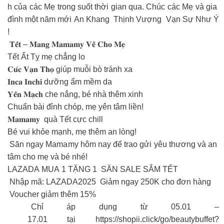
h của các Mẹ trong suốt thời gian qua. Chúc các Mẹ và gia
đình một năm mới An Khang Thịnh Vượng Vạn Sự Như Ý
!
𝐓𝐞̂́𝐭 – 𝐌𝐚𝐧𝐠 𝐌𝐚𝐦𝐚𝐦𝐲 𝐕𝐞̂̀ 𝐂𝐡𝐨 𝐌𝐞̣
Tết Ất Tỵ mẹ chẳng lo
𝐂𝐮́𝐜 𝐕𝐚̣𝐧 𝐓𝐡𝐨̣ giúp muỗi bò tránh xa
𝐈𝐧𝐜𝐚 𝐈𝐧𝐜𝐡𝐢 dưỡng ẩm mềm da
𝐘𝐞̂́𝐧 𝐌𝐚̣𝐜𝐡 che nắng, bé nhà thêm xinh
Chuẩn bài đỉnh chóp, mẹ yên tâm liền!
𝐌𝐚𝐦𝐚𝐦𝐲 quà Tết cực chill
Bé vui khỏe mạnh, mẹ thêm an lòng!
Săn ngay Mamamy hôm nay để trao gửi yêu thương và an
tâm cho mẹ và bé nhé!
LAZADA MUA 1 TẶNG 1 SĂN SALE SẮM TẾT
Nhập mã: LAZADA2025 Giảm ngay 250K cho đơn hàng
Voucher giảm thêm 15%
Chỉ áp dụng từ 05.01 –
17.01 tại https://shopii.click/go/beautybuffet?