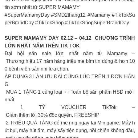
tin sớm nhất từ SUPER MAMAMY
#SuperMamamyDay #SMD2thang12 #Mamamy #TikTokSu
perBrandDay #TikTokShop #TikTokShopSuperBrandDay
SUPER MAMAMY DAY 02.12 – 04.12 CHƯƠNG TRÌNH
LỚN NHẤT NĂM TRÊN TIK TOK
Đại hội săn sale lớn nhất năm từ Mamamy –
Thương hiệu 17 năm hàng triệu mẹ bỉm tin dùng & hơn 10
0 bệnh viện sản nhi lựa chọn.
ÁP DỤNG 3 LẦN ƯU ĐÃI CÙNG LÚC TRÊN 1 ĐƠN HÀN
G
MUA 1 TẶNG 1 cùng loại ++ Toàn bộ sản phẩm HSD mới
nhất
1 TỶ VOUCHER TikTok –
Giảm thêm tới 30% độc quyền, FREESHIP
2 TRIỆU QUÀ TẶNG để mẹ ring ngay tại Minigame: Máy h
út bụi, máy hút ẩm, máy sấy tiện dụng, nồi chiên không dầu,