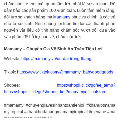
chăm sóc trẻ em, mối quan tâm lớn nhất là sự an toàn. Để
đảm bảo các sản phẩm 100% an toàn. Luôn tâm niệm rằng,
đối tượng khách hàng mà
Mamamy
phục vụ chính là các trẻ
nhỏ từ sơ sinh. Nên chúng tôi luôn tìm tòi các thành phần
nguyên vật liệu có tính năng chăm sóc vượt trội đưa vào
sản phẩm để hỗ trợ bảo vệ, chăm sóc trẻ.
Mamamy – Chuyên Gia Vệ Sinh An Toàn Tiện Lợi
Website:
https://mamamy.vn/uu-dai-trong-thang
Tiktok:
https://www.tiktok.com/@mamamy_babygoodgoods
Shopee:
https://shopii.click/go/ee_temp?
https://shopii.click/go/shopee_kol?mamamyofficialstore
#mamamy #chuyengiavesinhantoantienloi #khanuotmama
mytropical #khankhodanangmamamytropical #mevabe #ma