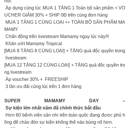
húc
Áp dụng cùng lúc MUA 1 TẶNG 1 Toàn bộ sản phẩm + VO
UCHER GIẢM 30% + SHIP 0Đ trên cùng đơn hàng
MUA 1 TẶNG 1 CÙNG LOẠI ++ TOÀN BỘ SẢN PHẨM MA
MAMY
Chấn động trên livestream Mamamy ngay lúc này!!!
Khăn ướt Mamamy Tropical
[MUA 8 TẶNG 8 CÙNG LOẠI] + TẶNG quà độc quyền trong
livestream
[MUA 12 TẶNG 12 CÙNG LOẠI] + TẶNG quà độc quyền tro
ng livestream
Áp voucher 30% + FREESHIP
3 lần ưu đãi cùng lúc trên 1 đơn hàng
SUPER MAMAMY DAY –
Sự kiện lớn nhất năm đã chính thức bắt đầu
Hơn 60 bệnh viện sản nhi trên toàn quốc đang được phủ h
ồng để chào đón sự kiện không thể nào bùng nổ hơn.