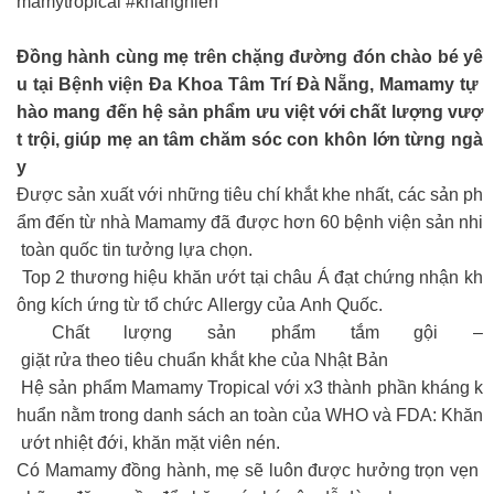
mamytropical #khanghien
Đồng hành cùng mẹ trên chặng đường đón chào bé yê
u tại Bệnh viện Đa Khoa Tâm Trí Đà Nẵng, Mamamy tự
hào mang đến hệ sản phẩm ưu việt với chất lượng vượ
t trội, giúp mẹ an tâm chăm sóc con khôn lớn từng ngà
y
Được sản xuất với những tiêu chí khắt khe nhất, các sản ph
ẩm đến từ nhà Mamamy đã được hơn 60 bệnh viện sản nhi
toàn quốc tin tưởng lựa chọn.
Top 2 thương hiệu khăn ướt tại châu Á đạt chứng nhận kh
ông kích ứng từ tổ chức Allergy của Anh Quốc.
Chất lượng sản phẩm tắm gội –
giặt rửa theo tiêu chuẩn khắt khe của Nhật Bản
Hệ sản phẩm Mamamy Tropical với x3 thành phần kháng k
huẩn nằm trong danh sách an toàn của WHO và FDA: Khăn
ướt nhiệt đới, khăn mặt viên nén.
Có Mamamy đồng hành, mẹ sẽ luôn được hưởng trọn vẹn