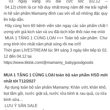
03 ngày vàng ưu đãi cực sốc (02.12 –
04.12) chính là cơ hội duy nhất trong năm để mẹ trải nghiệ
m hệ sản phẩm Mamamy đỉnh cao với vô số những đặc quy
ền hấp dẫn.
Hãy cùng hơn 60 bệnh viện săn ngay các sản phẩm chất l
ượng với giá kịch sàn và ưu đãi kịch trần thôi nào mẹ ơiiiii
MUA 1 TẶNG 1 CÙNG LOẠI +++ Toàn bộ sản phẩm Chư
ơng trình lớn nhất năm phát sóng rồi mẹ ơi!!!
Thời gian LIVESTREAM lúc 9H sáng 3 ngày liên tiếp từ 02.
12 đến 04.12 tại
https://www.tiktok.com/@mamamy_babygoodgoods
MUA 1 TẶNG 1 CÙNG LOẠI toàn bộ sản phẩm HSD mới
nhất tới T12/2027
Áp dụng toàn bộ sản phẩm Mamamy: Khăn ướt, khăn khô,
bọt tắm gội, nước giặt xả, nước rửa bình & rau quả, cọ rửa
bình sữa…
LƯU Ý SĂN SALE