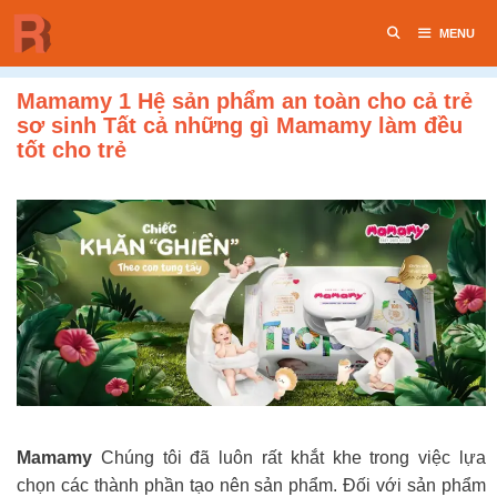
Chuyển
MENU
đến
nội
dung
Mamamy 1 Hệ sản phẩm an toàn cho cả trẻ
sơ sinh Tất cả những gì Mamamy làm đều
tốt cho trẻ
Mamamy
Chúng tôi đã luôn rất khắt khe trong việc lựa
chọn các thành phần tạo nên sản phẩm. Đối với sản phẩm