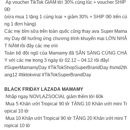
Áp voucher TikTok GIẢM tới 30% cùng lúc + voucher SHIP
0Đ
(vừa mua 1 tặng 1 cùng loại + giảm 30% + SHIP 0Đ trên cù
ng 1 đơn hàng)
Các mẹ bỉm sữa trên toàn quốc cũng thay ava Super Mama
my Day để hưởng ứng chương trình khuyến mại LỚN NHẤ
T NĂM rồi đây các mẹ ơiii
Toàn bộ đội ngũ của Mamamy đã SẴN SÀNG CÙNG CHÁ
Y với các mẹ trong 3 ngày từ 02.12 – 04.12 rồi đây!
#SuperMamamyDay #TikTokShopSuperBrandDay #smd2th
ang12 #tiktokviral #TikTokSuperBrandDay
BLACK FRIDAY LAZADA MAMAMY
Nhập ngay NOVLAZSOCIAL giảm thêm tới 60k
Mua 5 Khăn ướt Tropical 90 tờ TẶNG 10 Khăn ướt mini Tr
opical 10 tờ
Mua 10 Khăn ướt Tropical 90 tờ TẶNG 20 Khăn ướt mini T
ropical 10 tờ