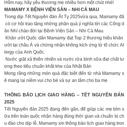
Hôm nay, hãy yêu thương mẹ nhiều hơn một chút nhé!
MAMAMY X BỆNH VIỆN SẢN – NHI CÀ MAU
Trong dịp Tết Nguyên đán Ất Tỵ 2025vừa qua, Mamamy đã
có cơ hội trao tặng những phần quà ý nghĩa tới các Công d
ân Nhí chào đời tại Bệnh Viện Sản – Nhi Cà Mau.
Khăn ướt Quốc dân Mamamy đạt Top 2 thương hiệu khăn
ướt tại châu Á và chứng nhận không kích ứng từ tổ chức Al
lergy của Anh Quốc.
Nước giặt xả thiên nhiên và nước rửa bình sữa đạt chất lư
ợng theo tiêu chuẩn khắt khe của Nhật Bản
Mong rằng những món quà đặc biệt đến từ nhà Mamamy s
ẽ mang lại niềm vui cho bé và sự an tâm cho ba mẹ
THÔNG BÁO LỊCH GIAO HÀNG – TẾT NGUYÊN ĐÁN
2025
Tết Nguyên đán 2025 đang đến gần, để giúp các mẹ bỉm s
ữa trên toàn quốc nhận hàng đúng thời gian và chuẩn bị ch
u đáo cho dịp lễ, Mamamy xin thông báo lịch giao hàng tron