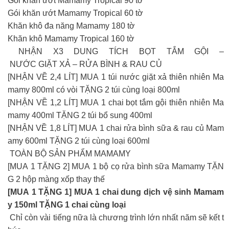
Gói khăn ướt Mamamy Tropical 90 tờ
Gói khăn ướt Mamamy Tropical 60 tờ
Khăn khô đa năng Mamamy 180 tờ
Khăn khô Mamamy Tropical 160 tờ
NHẬN X3 DUNG TÍCH BỌT TẮM GỘI –
NƯỚC GIẶT XẢ – RỬA BÌNH & RAU CỦ
[NHẬN VỀ 2,4 LÍT] MUA 1 túi nước giặt xả thiên nhiên Ma
mamy 800ml có vòi TẶNG 2 túi cùng loại 800ml
[NHẬN VỀ 1,2 LÍT] MUA 1 chai bọt tắm gội thiên nhiên Ma
mamy 400ml TẶNG 2 túi bổ sung 400ml
[NHẬN VỀ 1,8 LÍT] MUA 1 chai rửa bình sữa & rau củ Mam
amy 600ml TẶNG 2 túi cùng loại 600ml
TOÀN BỘ SẢN PHẨM MAMAMY
[MUA 1 TẶNG 2] MUA 1 bộ cọ rửa bình sữa Mamamy TẶN
G 2 hộp màng xốp thay thế
[MUA 1 TẶNG 1] MUA 1 chai dung dịch vệ sinh Mamam
y 150ml TẶNG 1 chai cùng loại
Chỉ còn vài tiếng nữa là chương trình lớn nhất năm sẽ kết t