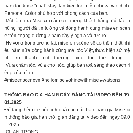
hăm tóc khoẻ “chất” slay, tạo kiểu tóc miễn phí và xác định
Personal Color phù hợp với phong cách của bạn.
Một lần nữa Mise xin cảm ơn những khách hàng, đối tác, n
hững người đã tin tưởng và đồng hành cùng mise en scèn
e trên chặng đường 2 năm đầy ý nghĩa và rực rỡ.
Hy vọng trong tương lai, mise en scène sẽ có thêm thật nhi
ều năm nữa đồng hành cùng mái tóc Việt, thực hiện sứ mệ
nh trở thành một thương hiệu tóc thời trang –
Vừa chăm tóc, vừa chơi tóc, giúp bạn toả sáng theo cách ri
êng của mình.
#miseenscenevn #hellomise #shinewithmise #watsons
THÔNG BÁO GIA HẠN NGÀY ĐĂNG TẢI VIDEO ĐẾN 09.
01.2025
Để tăng thêm cơ hội rinh quà cho các bạn tham gia Mise xi
n thông báo gia hạn thời gian đăng tải video đến ngày 09.0
1.2025.
QUAN TRỌNG