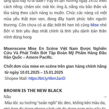
tặng quà hay rủ đi date? Vậy thì tận hưởng ngày 14.02 theo
cách riêng: chăm sóc mái tóc óng ả, nâng niu bản thân và
tỏa sáng theo cách nàng iu muốn. Chúc các nàng có một
mùa yêu thật trọn vẹn, đong đầy hạnh phúc bên người
thương. Còn chưa có ai đặc biệt thì hẹn hò cùng
Mise
nhé
Bởi vì tình yêu đẹp nhất chính là tình yêu dành bản thân
mình đúng hong
Misenscene Mise En Scène Việt Nam Được Nghiên
Cứu Và Phát Triển Bởi Tập Đoàn Mỹ Phẩm Hàng Đầu
Hàn Quốc – Amore Pacific.
Chốt đơn của mise en scène trên gian hàng chính hãng
từ ngày 10.01.2025 – 15.01.2025
Shopee Mall:
https://bit.ly/4bmJanD
𝗕𝗥𝗢𝗪𝗡 𝗜𝗦 𝗧𝗛𝗘 𝗡𝗘𝗪 𝗕𝗟𝗔𝗖𝗞
Nâu –
Màu tóc xu hướng “soán ngôi” tóc đen, không kén màu da,
phù hợp đa dạng phong cách với đa dạng gam màu nâu từ