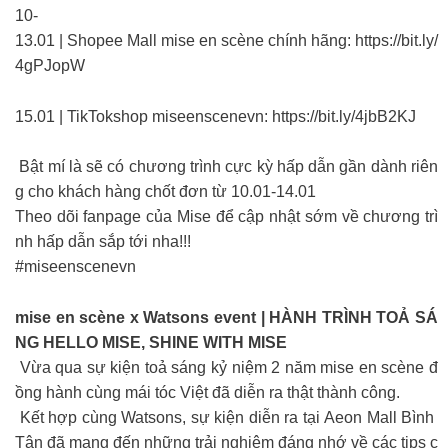
10-
13.01 | Shopee Mall mise en scène chính hãng: https://bit.ly/
4gPJopW
15.01 | TikTokshop miseenscenevn: https://bit.ly/4jbB2KJ
Bật mí là sẽ có chương trình cực kỳ hấp dẫn gần dành riên
g cho khách hàng chốt đơn từ 10.01-14.01
Theo dõi fanpage của Mise để cập nhật sớm về chương trì
nh hấp dẫn sắp tới nha!!!
#miseenscenevn
mise en scène x Watsons event | HÀNH TRÌNH TOẢ SÁ
NG HELLO MISE, SHINE WITH MISE
Vừa qua sự kiện toả sáng kỷ niệm 2 năm mise en scène đ
ồng hành cùng mái tóc Việt đã diễn ra thật thành công.
Kết hợp cùng Watsons, sự kiện diễn ra tại Aeon Mall Bình
Tân đã mang đến những trải nghiệm đáng nhớ về các tips c