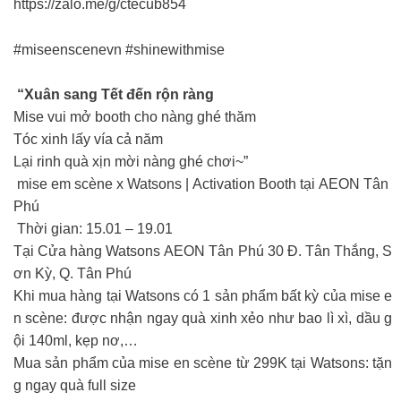
https://zalo.me/g/ctecub854
#miseenscenevn #shinewithmise
“Xuân sang Tết đến rộn ràng
Mise vui mở booth cho nàng ghé thăm
Tóc xinh lấy vía cả năm
Lại rinh quà xịn mời nàng ghé chơi~”
mise em scène x Watsons | Activation Booth tại AEON Tân
Phú
Thời gian: 15.01 – 19.01
Tại Cửa hàng Watsons AEON Tân Phú 30 Đ. Tân Thắng, S
ơn Kỳ, Q. Tân Phú
Khi mua hàng tại Watsons có 1 sản phẩm bất kỳ của mise e
n scène: được nhận ngay quà xinh xẻo như bao lì xì, dầu g
ội 140ml, kẹp nơ,…
Mua sản phẩm của mise en scène từ 299K tại Watsons: tặn
g ngay quà full size