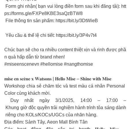
Form ghi nhận( bạn vui lòng điền form sau khi đăng tải): htt
ps://forms.gle/FXPe8KBE3saQzBTW8
File thông tin sản phẩm: https://bit.ly/3DtWieB
Yêu cầu & thể lệ chi tiết: https://bit.ly/3P4v7t4
Chúc bạn sẽ cho ra nhiều content thiệt xịn và rinh được phầ
n quà hấp dẫn từ brand nhen!
#miseenscenevn #hellomise #nangthomise
𝐦𝐢𝐬𝐞 𝐞𝐧 𝐬𝐜𝐞̀𝐧𝐞 𝐱 𝐖𝐚𝐭𝐬𝐨𝐧𝐬 | 𝐇𝐞𝐥𝐥𝐨 𝐌𝐢𝐬𝐞 – 𝐒𝐡𝐢𝐧𝐞 𝐰𝐢𝐭𝐡 𝐌𝐢𝐬𝐞
Workshop chia sẻ chăm tóc và test màu cá nhân Personal
Color cùng khách mời.
Duy nhất ngày 3/1/2025, 14:00 – 17:00 –
Khung giờ độc quyền trải nghiệm hành trình tỏa sáng dành
riêng cho KOLs/KOCs/UGCs của nhãn hàng.
Địa điểm: Sảnh Tây, Aeon Mall Bình Tân