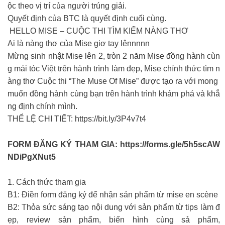
ộc theo vị trí của người trúng giải.
Quyết định của BTC là quyết định cuối cùng.
HELLO MISE – CUỘC THI TÌM KIẾM NÀNG THƠ
Ai là nàng thơ của Mise giơ tay lênnnnn
Mừng sinh nhật Mise lên 2, tròn 2 năm Mise đồng hành cùn
g mái tóc Việt trên hành trình làm đẹp, Mise chính thức tìm n
àng thơ Cuộc thi “The Muse Of Mise” được tạo ra với mong
muốn đồng hành cùng bạn trên hành trình khám phá và khẳ
ng định chính mình.
THỂ LỆ CHI TIẾT: https://bit.ly/3P4v7t4
FORM ĐĂNG KÝ THAM GIA: https://forms.gle/5h5scAW
NDiPgXNut5
1. Cách thức tham gia
B1: Điền form đăng ký để nhận sản phẩm từ mise en scène
B2: Thỏa sức sáng tạo nội dung với sản phẩm từ tips làm đ
ẹp, review sản phẩm, biến hình cùng sả phẩm,