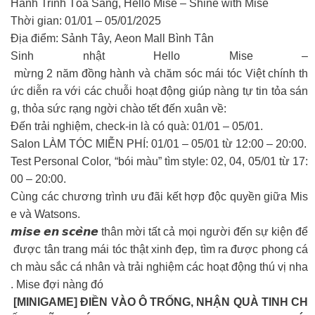
Hành Trình Tỏa Sáng, Hello Mise – Shine with Mise
Thời gian: 01/01 – 05/01/2025
Địa điểm: Sảnh Tây, Aeon Mall Bình Tân
Sinh nhật Hello Mise –
mừng 2 năm đồng hành và chăm sóc mái tóc Việt chính th
ức diễn ra với các chuỗi hoạt động giúp nàng tự tin tỏa sán
g, thỏa sức rạng ngời chào tết đến xuân về:
Đến trải nghiệm, check-in là có quà: 01/01 – 05/01.
Salon LÀM TÓC MIỄN PHÍ: 01/01 – 05/01 từ 12:00 – 20:00.
Test Personal Color, “bói màu” tìm style: 02, 04, 05/01 từ 17:
00 – 20:00.
Cùng các chương trình ưu đãi kết hợp độc quyền giữa Mis
e và Watsons.
𝙢𝙞𝙨𝙚 𝙚𝙣 𝙨𝙘𝙚̀𝙣𝙚 thân mời tất cả mọi người đến sự kiện để
được tân trang mái tóc thật xinh đẹp, tìm ra được phong cá
ch màu sắc cá nhân và trải nghiệm các hoạt động thú vị nha
. Mise đợi nàng đó
[MINIGAME] ĐIỀN VÀO Ô TRỐNG, NHẬN QUÀ TINH CH