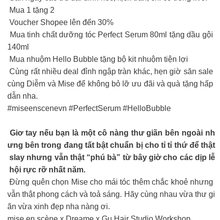
Mua 1 tặng 2
Voucher Shopee lên đến 30%
Mua tinh chất dưỡng tóc Perfect Serum 80ml tặng dầu gội
140ml
Mua nhuộm Hello Bubble tặng bộ kit nhuộm tiện lợi
Cùng rất nhiều deal đỉnh ngập tràn khác, hẹn giờ săn sale
cùng Diễm và Mise để không bỏ lỡ ưu đãi và quà tặng hấp
dẫn nha.
#miseenscenevn #PerfectSerum #HelloBubble
Giơ tay nếu bạn là một cô nàng thư giãn bên ngoài nh
ưng bên trong đang tất bật chuẩn bị cho tỉ tỉ thứ để thật
slay nhưng vẫn thật “phú bà” từ bây giờ cho các dịp lễ
hội rực rỡ nhất năm.
Đừng quên chọn Mise cho mái tóc thêm chắc khoẻ nhưng
vẫn thật phong cách và toả sáng. Hãy cùng nhau vừa thư gi
ãn vừa xinh đẹp nha nàng ơi.
mise en scène x Dreame x Gu Hair Studio Workshop