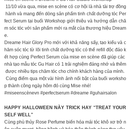
11/10 vừa qua, mise en scène có cơ hội là nhà tài trợ đồng
hành và mang đến dòng sản phẩm tinh chất dưỡng tóc Per
fect Serum tại buổi Workshop giới thiệu và hướng dẫn chă
m sóc tóc với sản phẩm mới ra mắt của thương hiệu Dream
e.
Dreame Hair Glory Pro mới với khả năng sấy, tạo kiểu và c
hăm sóc tóc từ lõi tinh chất dưỡng tóc có thể refill độc đáo k
ết hợp cùng Perfect Serum của mise en scène đã giúp các
nhà tạo mẫu tóc Gu Hair có 1 trải nghiệm đáng nhớ và thêm
được nhiều tips chăm tóc cho chính khách hàng của mình.
Cùng điểm qua một vài hình ảnh nổi bật của buổi worksho
p thành công ngày hôm đó cùng Mise nhé!
#miseenscènevn #perfectserum #dreame #guhairsalon
HAPPY HALLOWEEN NÀY TRICK HAY “TREAT YOUR
SELF WELL”
Cùng phù thủy Rose Perfume biến hóa mái tóc khô xơ trở n