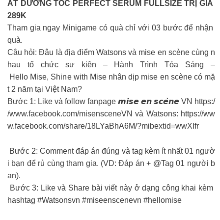
ẤT DƯỠNG TÓC PERFECT SERUM FULLSIZE TRỊ GIÁ
289K
Tham gia ngay Minigame có quà chỉ với 03 bước để nhận
quà.
Câu hỏi: Đâu là địa điểm Watsons và mise en scène cùng n
hau tổ chức sự kiện – Hành Trình Tỏa Sáng –
Hello Mise, Shine with Mise nhân dịp mise en scène có mặ
t 2 năm tại Việt Nam?
Bước 1: Like và follow fanpage 𝙢𝙞𝙨𝙚 𝙚𝙣 𝙨𝙘𝙚̀𝙣𝙚 VN https:/
/www.facebook.com/misensceneVN và Watsons: https://ww
w.facebook.com/share/18LYaBhA6M/?mibextid=wwXIfr
Bước 2: Comment đáp án đúng và tag kèm ít nhất 01 ngườ
i bạn để rủ cùng tham gia. (VD: Đáp án + @Tag 01 người b
ạn).
Bước 3: Like và Share bài viết này ở dạng công khai kèm
hashtag #Watsonsvn #miseenscenevn #hellomise