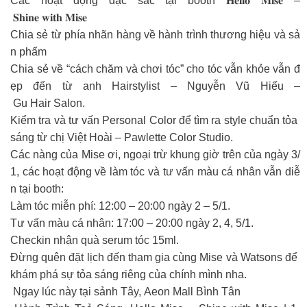
Các hoạt động đặc sắc tại booth 𝐇𝐞𝐥𝐥𝐨 𝐌𝐢𝐬𝐞 –
𝐒𝐡𝐢𝐧𝐞 𝐰𝐢𝐭𝐡 𝐌𝐢𝐬𝐞
Chia sẻ từ phía nhãn hàng về hành trình thương hiệu và sả
n phẩm
Chia sẻ về “cách chăm và chơi tóc” cho tóc vẫn khỏe vẫn đ
ẹp đến từ anh Hairstylist – Nguyễn Vũ Hiếu –
Gu Hair Salon.
Kiểm tra và tư vấn Personal Color để tìm ra style chuẩn tỏa
sáng từ chị Việt Hoài – Pawlette Color Studio.
Các nàng của Mise ơi, ngoại trừ khung giờ trên của ngày 3/
1, các hoạt động về làm tóc và tư vấn màu cá nhân vẫn diễ
n tại booth:
Làm tóc miễn phí: 12:00 – 20:00 ngày 2 – 5/1.
Tư vấn màu cá nhân: 17:00 – 20:00 ngày 2, 4, 5/1.
Checkin nhận quà serum tóc 15ml.
Đừng quên đặt lịch đến tham gia cùng Mise và Watsons để
khám phá sự tỏa sáng riêng của chính mình nha.
Ngay lúc này tại sảnh Tây, Aeon Mall Bình Tân