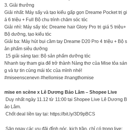
3. Giải thưởng
Giải nhất: Máy sấy và tạo kiểu gấp gọn Dreame Pocket trị gi
á 6 triệu + Full Bộ chu trình chăm sóc tóc
Giải nhì: Máy sấy tóc Dreame hair Glory Pro trị giá 5 triệu+
Bộ dưỡng, tạo kiểu tóc
Giải ba: Máy hút bụi cầm tay Dreame D20 Pro 4 triệu + Bộ s
ản phẩm siêu dưỡng
15 giải sáng tạo: Bộ sản phẩm dưỡng tóc
Nhanh tay tham gia để trở thành Nàng thơ của Mise tỏa sán
g và tự tin cùng mái tóc của mình nhé!
#miseenscenevn #hellomise #nangthomise
mise en scène x Lê Dương Bảo Lâm – Shopee Live
Duy nhất ngày 11.12 từ 11:00 tại Shopee Live Lê Dương B
ảo Lâm.
Chốt deal liền tay tại: https://bit.ly/3D9pBCS
Săn ngay các ưu đãi đỉnh nóc, kịch trần, chỉ có trong live: