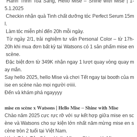
Hành Trình Toả Sáng, Hello Mise – Shine with Mise | 1-
5.1.2025
Checkin nhận quà Tinh chất dưỡng tóc Perfect Serum 15m
l.
Làm tóc miễn phí đến 20h mỗi ngày.
Từ ngày 2/1, trải nghiệm tư vấn Personal Color – từ 17h-
20h khi mua đơn bất kỳ tại Watsons có 1 sản phẩm mise en
scène.
Đặc biệt đơn từ 349K nhận ngay 1 lượt quay vòng quay m
ay mắn.
Say hello 2025, hello Mise và chơi Tết ngay tại booth của m
ise en scène nào mọi người ơiiii.
Đến và khám phá ngayyyy
𝐦𝐢𝐬𝐞 𝐞𝐧 𝐬𝐜𝐞̀𝐧𝐞 𝐱 𝐖𝐚𝐭𝐬𝐨𝐧𝐬 | 𝐇𝐞𝐥𝐥𝐨 𝐌𝐢𝐬𝐞 – 𝐒𝐡𝐢𝐧𝐞 𝐰𝐢𝐭𝐡 𝐌𝐢𝐬𝐞
Chào năm 2025 cực rực rỡ với sự kết hợp giữa mise en sc
ène và Watsons cho sự kiện lớn nhất năm mừng mise en s
cène tròn 2 tuổi tại Việt Nam.