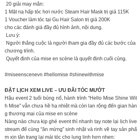
20 giải may mắn:
1 Mặt nạ hấp tóc hơi nước Steam Hair Mask trị giá 115K
1 Voucher làm tóc tại Gu Hair Salon trị giá 200K
cho các đánh giá đầy đủ hình ảnh, nội dung.
Lưu ý:
Người thắng cuộc là người tham gia đầy đủ các bước của
chương trình.
Quyết định của mise en scène là quyết định cuối cùng.
#miseenscenevn #hellomise #shinewithmise
ĐẶT LỊCH XEM LIVE – ƯU ĐÃI TÓC MƯỚT
Hậu event 2 tuổi bùng nổ, hành trình “Hello Mise Shine Wit
h Mise” vẫn chưa hề hạ nhiệt mà còn lan rộng đến gian hàn
g thương mại của mise en scène
Nàng nào chưa kịp ghé event thì nhanh tay note lại lịch live
stream để cùng “ăn mừng” sinh nhật và rinh về tay sản phẩ
m xịn tân trang lại mái tóc cho lung linh hơn nhen: