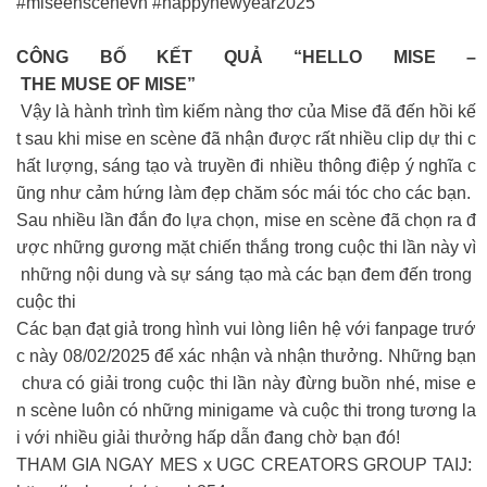
#miseenscenevn #happynewyear2025
CÔNG BỐ KẾT QUẢ “HELLO MISE –
THE MUSE OF MISE”
Vậy là hành trình tìm kiếm nàng thơ của Mise đã đến hồi kế
t sau khi mise en scène đã nhận được rất nhiều clip dự thi c
hất lượng, sáng tạo và truyền đi nhiều thông điệp ý nghĩa c
ũng như cảm hứng làm đẹp chăm sóc mái tóc cho các bạn.
Sau nhiều lần đắn đo lựa chọn, mise en scène đã chọn ra đ
ược những gương mặt chiến thắng trong cuộc thi lần này vì
những nội dung và sự sáng tạo mà các bạn đem đến trong
cuộc thi
Các bạn đạt giả trong hình vui lòng liên hệ với fanpage trướ
c này 08/02/2025 để xác nhận và nhận thưởng. Những bạn
chưa có giải trong cuộc thi lần này đừng buồn nhé, mise e
n scène luôn có những minigame và cuộc thi trong tương la
i với nhiều giải thưởng hấp dẫn đang chờ bạn đó!
THAM GIA NGAY MES x UGC CREATORS GROUP TAIJ: