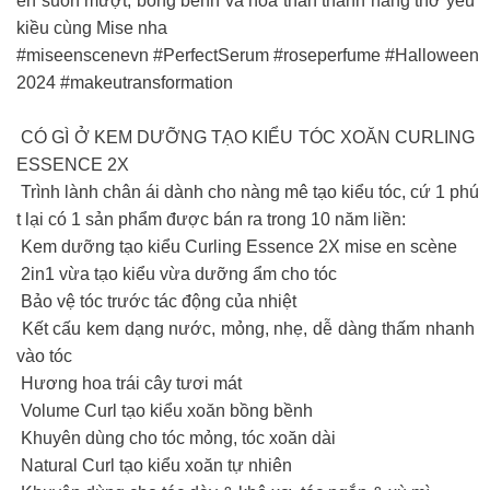
ên suôn mượt, bồng bềnh và hóa thân thành nàng thơ yêu
kiều cùng Mise nha
#miseenscenevn #PerfectSerum #roseperfume #Halloween
2024 #makeutransformation
CÓ GÌ Ở KEM DƯỠNG TẠO KIỂU TÓC XOĂN CURLING
ESSENCE 2X
Trình lành chân ái dành cho nàng mê tạo kiểu tóc, cứ 1 phú
t lại có 1 sản phẩm được bán ra trong 10 năm liền:
Kem dưỡng tạo kiểu Curling Essence 2X mise en scène
2in1 vừa tạo kiểu vừa dưỡng ẩm cho tóc
Bảo vệ tóc trước tác động của nhiệt
Kết cấu kem dạng nước, mỏng, nhẹ, dễ dàng thấm nhanh
vào tóc
Hương hoa trái cây tươi mát
Volume Curl tạo kiểu xoăn bồng bềnh
Khuyên dùng cho tóc mỏng, tóc xoăn dài
Natural Curl tạo kiểu xoăn tự nhiên