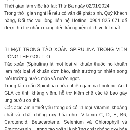
Thời gian làm việc trở lại: Thứ Ba ngày 02/01/2024
Trong thời gian nghỉ lễ nếu có vấn đề phát sinh, Quý Khách
hàng, Đối tác vui lòng liên hệ Hotline: 0964 825 671 để
được hỗ trợ nhằm mang đến trải nghiệm dịch vụ tốt nhất.
BÍ MẬT TRONG TẢO XOẮN SPIRULINA TRONG VIÊN
UỐNG THE GOUTTO
Tảo xoắn (Spirulina) là một loại vi khuẩn thuộc họ khuẩn
lam một loại vi khuẩn đơn bào, sinh trưởng tự nhiên trong
môi trường nước mặn và nước ngọt.
Trong tảo xoắn Spirulina chứa nhiều gamma linolenic Acid
GLA có tính kháng viêm, hỗ trợ kiềm chế các tế bào gây
ung bướu cơ thể.
Các acid amin thiết yếu trong đó có 11 loại Vitamin, khoáng
chất và chất chống oxy hóa như: Vitamin C, D, E, B6,
Carotenoid, Betacarotene, Selenium và Chlorophyll và
Phycocyanin… trong tảo xoắn là những chất chống oxy hóa