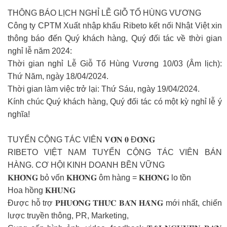
THÔNG BÁO LỊCH NGHỈ LỄ GIỖ TỔ HÙNG VƯƠNG
Công ty CPTM Xuất nhập khẩu Ribeto kết nối Nhật Việt xin
thông báo đến Quý khách hàng, Quý đối tác về thời gian
nghỉ lễ năm 2024:
Thời gian nghỉ Lễ Giỗ Tổ Hùng Vương 10/03 (Âm lịch):
Thứ Năm, ngày 18/04/2024.
Thời gian làm việc trở lại: Thứ Sáu, ngày 19/04/2024.
Kính chúc Quý khách hàng, Quý đối tác có một kỳ nghỉ lễ ý
nghĩa!
TUYỂN CỘNG TÁC VIÊN 𝐕𝐎̂́𝐍 𝟎 Đ𝐎̂̀𝐍𝐆
RIBETO VIỆT NAM TUYỂN CỘNG TÁC VIÊN BÁN
HÀNG. CƠ HỘI KINH DOANH BỀN VỮNG
𝐊𝐇𝐎̂𝐍𝐆 bỏ vốn 𝐊𝐇𝐎̂𝐍𝐆 ôm hàng = 𝐊𝐇𝐎̂𝐍𝐆 lo tồn
Hoa hồng 𝐊𝐇𝐔̉𝐍𝐆
Được hỗ trợ 𝐏𝐇𝐔̛𝐎̛𝐍𝐆 𝐓𝐇𝐔̛́𝐂 𝐁𝐀́𝐍 𝐇𝐀̀𝐍𝐆 mới nhất, chiến
lược truyền thông, PR, Marketing,