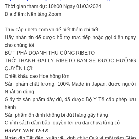
Thời gian tham dự: 10h00 Ngày 01/03/2024
Địa điểm: Nền tảng Zoom
Truy cập ribeto.com.vn để biết thêm chi tiết
Hãy nhắn tin để được hỗ trợ trực tiếp hoặc gọi điện ngay
cho chúng tôi
BỨT PHÁ DOANH THU CÙNG RIBETO
TRỞ THÀNH ĐẠI LÝ RIBETO BẠN SẼ ĐƯỢC HƯỞNG
QUYỀN LỢI:
Chiết khấu cao Hoa hồng lớn
Sản phẩm chất lượng, 100% Made in Japan, được người
Nhật tin dùng
Giấy tờ sản phẩm đầy đủ, đã được Bộ Y Tế cấp phép lưu
hành
Sản phẩm ổn định không bị đứt hàng gãy hàng
Chính sách đảm bảo, quyền lợi ưu đãi chưa từng có
𝑯𝑨𝑷𝑷𝒀 𝑵𝑬𝑾 𝒀𝑬𝑨𝑹
Nhân dịp Tết đến, xuân về, kính chúc Quý vị một năm Giáp