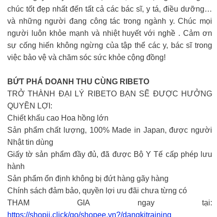
chúc tốt đẹp nhất đến tất cả các bác sĩ, y tá, điều dưỡng…
và những người đang công tác trong ngành y. Chúc mọi
người luôn khỏe mạnh và nhiệt huyết với nghề . Cảm ơn
sự cống hiến không ngừng của tập thể các y, bác sĩ trong
việc bảo vệ và chăm sóc sức khỏe cộng đồng!
BỨT PHÁ DOANH THU CÙNG RIBETO
TRỞ THÀNH ĐẠI LÝ RIBETO BẠN SẼ ĐƯỢC HƯỞNG
QUYỀN LỢI:
Chiết khấu cao Hoa hồng lớn
Sản phẩm chất lượng, 100% Made in Japan, được người
Nhật tin dùng
Giấy tờ sản phẩm đầy đủ, đã được Bộ Y Tế cấp phép lưu
hành
Sản phẩm ổn định không bị đứt hàng gãy hàng
Chính sách đảm bảo, quyền lợi ưu đãi chưa từng có
THAM GIA ngay tại:
https://shopii.click/go/shopee.vn?/dangkitraining