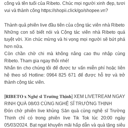
công và tên tuổi của Ribeto. Chúc mọi người xinh đẹp, tươi
vui và thành công https://shopii.click/go/shopee.vn?
Thành quả phiên live đầu tiên của cộng tác viên nhà Ribeto
Những con số biết nói và Cộng tác viên nhà Ribeto quá
tuyệt vời. Xin chúc mừng và hi vọng mọi người sẽ bứt phá
hơn nữa.
Còn chần chờ chi mà không nâng cao thu nhập cùng
Ribeto. Tham gia ngay thôi nhé!
Nhắn tin cho chúng tôi để được tư vấn miễn phí hoặc liên
hệ theo số Hotline: 0964 825 671 để được hỗ trợ và trở
thành cộng tác viên.
[𝐑𝐈𝐁𝐄𝐓𝐎 𝐱 𝐍𝐠𝐡𝐞̣̂ 𝐬𝐢̃ 𝐓𝐫𝐮̛𝐨̛̀𝐧𝐠 𝐓𝐡𝐢̣𝐧𝐡] XEM LIVETREAM NGAY
RINH QUÀ 08/03 CÙNG NGHỆ SĨ TRƯỜNG THỊNH
Đón chờ phiên live khủng Săn quà cùng nghệ sĩ Trường
Thịnh chỉ có trong phiên live Tik Tok lúc 20:00 ngày
05/03/2024. Bạt ngạt khuyến mãi hấp dẫn và quà tặng siêu