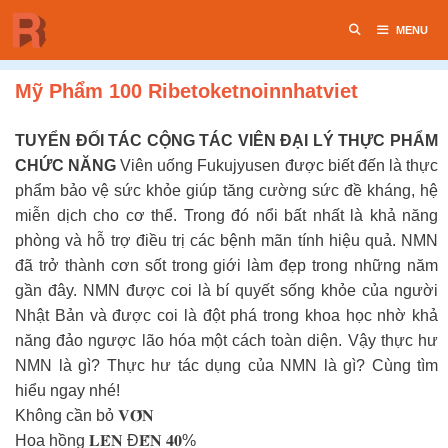
Chuyển
MENU
đến
nội
dung
Mỹ Phẩm 100 Ribetoketnoinnhatviet
TUYỂN ĐỐI TÁC CỘNG TÁC VIÊN ĐẠI LÝ THỰC PHẨM
CHỨC NĂNG
Viên uống Fukujyusen được biết đến là thực
phẩm bảo vệ sức khỏe giúp tăng cường sức đề kháng, hệ
miễn dịch cho cơ thể. Trong đó nổi bất nhất là khả năng
phòng và hỗ trợ điều trị các bệnh mãn tính hiệu quả. NMN
đã trở thành cơn sốt trong giới làm đẹp trong những năm
gần đây. NMN được coi là bí quyết sống khỏe của người
Nhật Bản và được coi là đột phá trong khoa học nhờ khả
năng đảo ngược lão hóa một cách toàn diện. Vậy thực hư
NMN là gì? Thực hư tác dụng của NMN là gì? Cùng tìm
hiểu ngay nhé!
Không cần bỏ 𝐕𝐎̂́𝐍
Hoa hồng 𝐋𝐄̂𝐍 Đ𝐄̂́𝐍 𝟒𝟎%