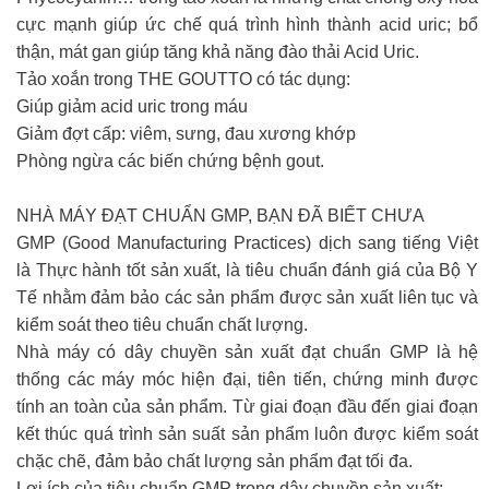
cực mạnh giúp ức chế quá trình hình thành acid uric; bổ
thận, mát gan giúp tăng khả năng đào thải Acid Uric.
Tảo xoắn trong THE GOUTTO có tác dụng:
Giúp giảm acid uric trong máu
Giảm đợt cấp: viêm, sưng, đau xương khớp
Phòng ngừa các biến chứng bệnh gout.
NHÀ MÁY ĐẠT CHUẨN GMP, BẠN ĐÃ BIẾT CHƯA
GMP (Good Manufacturing Practices) dịch sang tiếng Việt
là Thực hành tốt sản xuất, là tiêu chuẩn đánh giá của Bộ Y
Tế nhằm đảm bảo các sản phẩm được sản xuất liên tục và
kiểm soát theo tiêu chuẩn chất lượng.
Nhà máy có dây chuyền sản xuất đạt chuẩn GMP là hệ
thống các máy móc hiện đại, tiên tiến, chứng minh được
tính an toàn của sản phẩm. Từ giai đoạn đầu đến giai đoạn
kết thúc quá trình sản suất sản phẩm luôn được kiểm soát
chặc chẽ, đảm bảo chất lượng sản phẩm đạt tối đa.
Lợi ích của tiêu chuẩn GMP trong dây chuyền sản xuất: