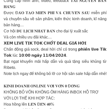
Cung cấp hình ảnh, video, feedback 𝐓𝐀̀𝐈 𝐍𝐆𝐔𝐘𝐄̂𝐍 𝐁𝐀́𝐍
𝐇𝐀̀𝐍𝐆
Được Đ𝐀̀𝐎 𝐓𝐀̣𝐎 𝐌𝐈𝐄̂̃𝐍 𝐏𝐇𝐈́ 𝐕𝐀̀ 𝐂𝐇𝐔𝐘𝐄̂𝐍 𝐒𝐀̂𝐔 miễn phí
và chuyên sâu về sản phẩm, kiến thức kinh doanh, kĩ năng
bán hàng…
Cơ hội 𝐃𝐔 𝐋𝐈̣𝐂𝐇 𝐍𝐇𝐀̣̂𝐓 𝐁𝐀̉𝐍 cho đại lý xuất sắc
Và còn nhiều ưu đãi khác…
𝗫𝗘𝗠 𝗟𝗜𝗩𝗘 𝗧𝗜𝗞 𝗧𝗢𝗞 𝗖𝗛𝗢̂́𝗧 𝗗𝗘𝗔𝗟 𝗚𝗜𝗔́ 𝗛𝗢̛̀𝗜
Chấn động giá sock, deal hời chỉ có trong 𝗽𝗵𝗶𝗲̂𝗻 𝗹𝗶𝘃𝗲 𝗧𝗶𝗸
𝗧𝗼𝗸 lúc 𝟭𝟬:𝟬𝟬 𝗻𝗴𝗮̀𝘆 𝟭𝟭/𝟬𝟰/𝟮𝟬𝟮𝟰.
Bạt ngạt khuyến mãi hấp dẫn và quà tặng siêu khủng từ
Ribeto.
Note lịch ngay để không bỏ lỡ cơ hội săn sale hấp dẫn nhé!
𝐊𝐈𝐍𝐇 𝐃𝐎𝐀𝐍𝐇 𝐎𝐍𝐋𝐈𝐍𝐄 𝐕𝐎̛́𝐈 𝐕𝐎̂́𝐍 𝟎 Đ𝐎̂̀𝐍𝐆
KHÔNG BỎ VỐN KHÔNG ÔM HÀNG INBOX HỖ TRỢ
VỚI LỢI THẾ KHI HỢP TÁC:
Hoa hồng lên 𝐋𝐄̂𝐍 Đ𝐄̂́𝐍 𝟒𝟎%