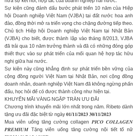
nữa sự kết nối, hợp tác của doanh nghiệp hai nước.
Sự kiện cũng đánh dấu bước phát triển 10 năm của Hiệp
hội Doanh nghiệp Việt Nam (VJBA) tại đất nước hoa anh
đào, đồng thời mở ra triển vọng cho chặng đường tiếp theo.
Chủ tịch Hiệp hội Doanh nghiệp Việt Nam tại Nhật Bản
(VJBA) cho biết, được thành lập vào tháng 8/2013, VJBA
đã trải qua 10 năm trưởng thành và đã có những đóng góp
thiết thực vào sự phát triển của mối quan hệ hợp tác hữu
nghị giữa hai nước.
Sự kiện này cũng khẳng định sự phát triển bền vững của
cộng đồng người Việt Nam tại Nhật Bản, nơi cộng đồng
doanh nhân, doanh nghiệp Việt Nam đã không ngừng phấn
đấu, học hỏi để có được thành công như hiện tại.
KHUYẾN MÃI VÀNG NGẬP TRÀN ƯU ĐÃI
Chương trình khuyến mãi lớn nhất trong năm. Ribeto dành
tặng ưu đãi đặc biệt từ ngày 𝟎𝟏/𝟏𝟏/𝟐𝟎𝟐𝟑 𝟑𝟎/𝟏𝟏/𝟐𝟎𝟐𝟑
Mua viên uống tăng cường collagen 𝑷𝑰𝑪𝑶 𝑪𝑶𝑳𝑳𝑨𝑮𝑬𝑵
𝑷𝑹𝑬𝑴𝑰𝑼𝑴 Tặng viên uống tăng cường nội tiết tố nữ