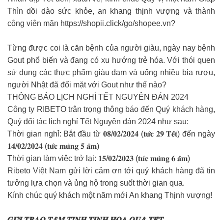
Thìn dồi dào sức khỏe, an khang thịnh vượng và thành
công viên mãn https://shopii.click/go/shopee.vn?
Từng được coi là căn bệnh của người giàu, ngày nay bệnh
Gout phổ biến và đang có xu hướng trẻ hóa. Với thói quen
sử dụng các thực phẩm giàu đạm và uống nhiều bia rượu,
người Nhật đã đối mặt với Gout như thế nào?
THÔNG BÁO LỊCH NGHỈ TẾT NGUYÊN ĐÁN 2024
Công ty RIBETO trân trọng thông báo đến Quý khách hàng,
Quý đối tác lịch nghỉ Tết Nguyên đán 2024 như sau:
Thời gian nghỉ: Bắt đầu từ 𝟎𝟖/𝟎𝟐/𝟐𝟎𝟐𝟒 (𝐭𝐮̛́𝐜 𝟐𝟗 𝐓𝐞̂́𝐭) đến ngày
𝟏𝟒/𝟎𝟐/𝟐𝟎𝟐𝟒 (𝐭𝐮̛́𝐜 𝐦𝐮̀𝐧𝐠 𝟓 𝐚̂𝐦)
Thời gian làm việc trở lại: 𝟏𝟓/𝟎𝟐/𝟐𝟎𝟐𝟑 (𝐭𝐮̛́𝐜 𝐦𝐮̀𝐧𝐠 𝟔 𝐚̂𝐦)
Ribeto Việt Nam gửi lời cảm ơn tới quý khách hàng đã tin
tưởng lựa chọn và ủng hộ trong suốt thời gian qua.
Kính chúc quý khách một năm mới An khang Thịnh vượng!
𝑮𝑼̛̉𝑰 𝑻𝑹𝑨𝑶 𝑻𝑨̂𝑴 𝑻𝑰̀𝑵𝑯 𝑻𝑰𝑵𝑯 𝑯𝑶𝑨 𝑸𝑼𝑨̀ 𝑻𝑬̂́𝑻