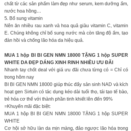
chất từ các sản phẩm làm đẹp như serum, kem dưỡng ẩm,
nước hoa hồng…
5. Bổ sung vitamin
Nên ăn nhiều rau xanh và hoa quả giàu vitamin C, vitamin
E. Chúng không chỉ bổ sung nước mà còn tăng độ ẩm, tạo
đàn hồi và chống lão hóa da hiệu quả.
MUA 1 hộp BI BI GEN NMN 18000 TẶNG 1 hộp SUPER
WHITE DA ĐẸP DÁNG XINH RINH NHIỀU ƯU ĐÃI
Nhanh tay chốt deal với giá ưu đãi chưa từng có = Chỉ có
trong hôm nay
BI BI GEN NMN 18000 giúp thúc đẩy sản sinh NAD và kích
hoạt gen Sirtuin có tác dụng kéo dài tuổi thọ, tái tạo tế bào,
trẻ hóa cơ thể với thành phần tinh khiết lên đến 99%
=Khuyến mãi đặc biệt:
MUA 1 hộp BI BI GEN NMN 18000 TẶNG 1 hộp SUPER
WHITE
Cơ hội sở hữu làn da mịn màng, đảo ngược lão hóa trong