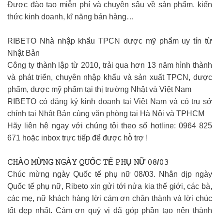
Được đào tạo miễn phí và chuyên sâu về sản phẩm, kiến
thức kinh doanh, kĩ năng bán hàng…
RIBETO Nhà nhập khẩu TPCN dược mỹ phẩm uy tín từ
Nhật Bản
Công ty thành lập từ 2010, trải qua hơn 13 năm hình thành
và phát triển, chuyên nhập khẩu và sản xuất TPCN, dược
phẩm, dược mỹ phẩm tại thị trường Nhật và Việt Nam
RIBETO có đăng ký kinh doanh tại Việt Nam và có trụ sở
chính tại Nhật Bản cùng văn phòng tại Hà Nội và TPHCM
Hãy liên hệ ngay với chúng tôi theo số hotline: 0964 825
671 hoặc inbox trực tiếp để được hỗ trợ !
𝙲𝙷À𝙾 𝙼Ừ𝙽𝙶 𝙽𝙶À𝚈 𝚀𝚄Ố𝙲 𝚃Ế 𝙿𝙷Ụ 𝙽Ữ 𝟶𝟾/𝟶𝟹
Chúc mừng ngày Quốc tế phụ nữ 08/03. Nhân dịp ngày
Quốc tế phụ nữ, Ribeto xin gửi tới nửa kia thế giới, các bà,
các mẹ, nữ khách hàng lời cảm ơn chân thành và lời chúc
tốt đẹp nhất. Cám ơn quý vị đã góp phần tạo nên thành