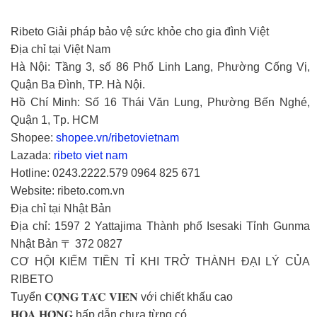
Ribeto Giải pháp bảo vệ sức khỏe cho gia đình Việt
Địa chỉ tại Việt Nam
Hà Nội: Tầng 3, số 86 Phố Linh Lang, Phường Cống Vị,
Quận Ba Đình, TP. Hà Nội.
Hồ Chí Minh: Số 16 Thái Văn Lung, Phường Bến Nghé,
Quận 1, Tp. HCM
Shopee:
shopee.vn/ribetovietnam
Lazada:
ribeto viet nam
Hotline: 0243.2222.579 0964 825 671
Website: ribeto.com.vn
Địa chỉ tại Nhật Bản
Địa chỉ: 1597 2 Yattajima Thành phố Isesaki Tỉnh Gunma
Nhật Bản 〒 372 0827
CƠ HỘI KIẾM TIỀN TỈ KHI TRỞ THÀNH ĐẠI LÝ CỦA
RIBETO
Tuyển 𝐂𝐎̣̂𝐍𝐆 𝐓𝐀́𝐂 𝐕𝐈𝐄̂𝐍 với chiết khấu cao
𝐇𝐎𝐀 𝐇𝐎̂̀𝐍𝐆 hấp dẫn chưa từng có