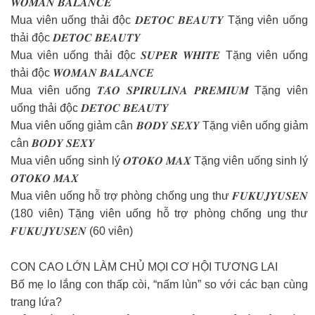
𝑾𝑶𝑴𝑨𝑵 𝑩𝑨𝑳𝑨𝑵𝑪𝑬
Mua viên uống thải độc 𝑫𝑬𝑻𝑶𝑪 𝑩𝑬𝑨𝑼𝑻𝒀 Tặng viên uống
thải độc 𝑫𝑬𝑻𝑶𝑪 𝑩𝑬𝑨𝑼𝑻𝒀
Mua viên uống thải độc 𝑺𝑼𝑷𝑬𝑹 𝑾𝑯𝑰𝑻𝑬 Tặng viên uống
thải độc 𝑾𝑶𝑴𝑨𝑵 𝑩𝑨𝑳𝑨𝑵𝑪𝑬
Mua viên uống 𝑻𝑨̉𝑶 𝑺𝑷𝑰𝑹𝑼𝑳𝑰𝑵𝑨 𝑷𝑹𝑬𝑴𝑰𝑼𝑴 Tặng viên
uống thải độc 𝑫𝑬𝑻𝑶𝑪 𝑩𝑬𝑨𝑼𝑻𝒀
Mua viên uống giảm cân 𝑩𝑶𝑫𝒀 𝑺𝑬𝑿𝒀 Tặng viên uống giảm
cân 𝑩𝑶𝑫𝒀 𝑺𝑬𝑿𝒀
Mua viên uống sinh lý 𝑶𝑻𝑶𝑲𝑶 𝑴𝑨𝑿 Tặng viên uống sinh lý
𝑶𝑻𝑶𝑲𝑶 𝑴𝑨𝑿
Mua viên uống hỗ trợ phòng chống ung thư 𝑭𝑼𝑲𝑼𝑱𝒀𝑼𝑺𝑬𝑵
(180 viên) Tặng viên uống hỗ trợ phòng chống ung thư
𝑭𝑼𝑲𝑼𝑱𝒀𝑼𝑺𝑬𝑵 (60 viên)
CON CAO LỚN LÀM CHỦ MỌI CƠ HỘI TƯƠNG LAI
Bố mẹ lo lắng con thấp còi, “nấm lùn” so với các bạn cùng
trang lứa?