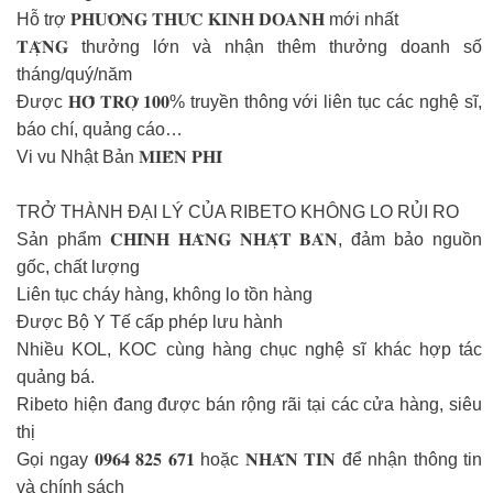
Hỗ trợ 𝐏𝐇𝐔̛𝐎̛𝐍𝐆 𝐓𝐇𝐔̛́𝐂 𝐊𝐈𝐍𝐇 𝐃𝐎𝐀𝐍𝐇 mới nhất
𝐓𝐀̣̆𝐍𝐆 thưởng lớn và nhận thêm thưởng doanh số
tháng/quý/năm
Được 𝐇𝐎̂̃ 𝐓𝐑𝐎̛̣ 𝟏𝟎𝟎% truyền thông với liên tục các nghệ sĩ,
báo chí, quảng cáo…
Vi vu Nhật Bản 𝐌𝐈𝐄̂̃𝐍 𝐏𝐇𝐈́
TRỞ THÀNH ĐẠI LÝ CỦA RIBETO KHÔNG LO RỦI RO
Sản phẩm 𝐂𝐇𝐈́𝐍𝐇 𝐇𝐀̃𝐍𝐆 𝐍𝐇𝐀̣̂𝐓 𝐁𝐀̉𝐍, đảm bảo nguồn
gốc, chất lượng
Liên tục cháy hàng, không lo tồn hàng
Được Bộ Y Tế cấp phép lưu hành
Nhiều KOL, KOC cùng hàng chục nghệ sĩ khác hợp tác
quảng bá.
Ribeto hiện đang được bán rộng rãi tại các cửa hàng, siêu
thị
Gọi ngay 𝟎𝟗𝟔𝟒 𝟖𝟐𝟓 𝟔𝟕𝟏 hoặc 𝐍𝐇𝐀̆́𝐍 𝐓𝐈𝐍 để nhận thông tin
và chính sách