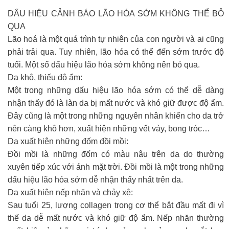
DẤU HIỆU CẢNH BÁO LÃO HÓA SỚM KHÔNG THỂ BỎ
QUA
Lão hoá là một quá trình tự nhiên của con người và ai cũng
phải trải qua. Tuy nhiên, lão hóa có thể đến sớm trước độ
tuổi. Một số dấu hiệu lão hóa sớm không nên bỏ qua.
Da khô, thiếu độ ẩm:
Một trong những dấu hiệu lão hóa sớm có thể dễ dàng
nhận thấy đó là làn da bị mất nước và khó giữ được độ ẩm.
Đây cũng là một trong những nguyên nhân khiến cho da trở
nên càng khô hơn, xuất hiện những vết vảy, bong tróc…
Da xuất hiện những đốm đồi mồi:
Đồi mồi là những đốm có màu nâu trên da do thường
xuyên tiếp xúc với ánh mặt trời. Đồi mồi là một trong những
dấu hiệu lão hóa sớm dễ nhận thấy nhất trên da.
Da xuất hiện nếp nhăn và chảy xệ:
Sau tuổi 25, lượng collagen trong cơ thể bắt đầu mất đi vì
thế da dễ mất nước và khó giữ độ ẩm. Nếp nhăn thường