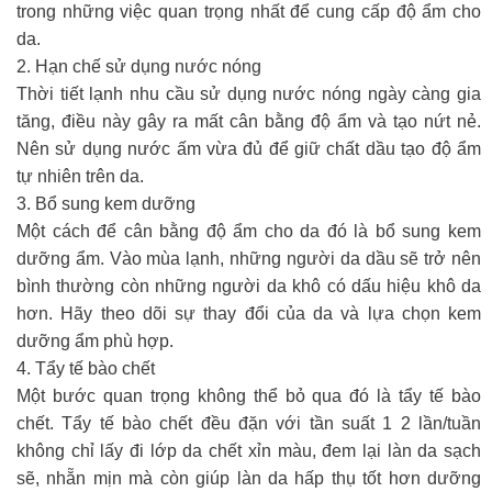
trong những việc quan trọng nhất để cung cấp độ ẩm cho
da.
2. Hạn chế sử dụng nước nóng
Thời tiết lạnh nhu cầu sử dụng nước nóng ngày càng gia
tăng, điều này gây ra mất cân bằng độ ẩm và tạo nứt nẻ.
Nên sử dụng nước ấm vừa đủ để giữ chất dầu tạo độ ẩm
tự nhiên trên da.
3. Bổ sung kem dưỡng
Một cách để cân bằng độ ẩm cho da đó là bổ sung kem
dưỡng ẩm. Vào mùa lạnh, những người da dầu sẽ trở nên
bình thường còn những người da khô có dấu hiệu khô da
hơn. Hãy theo dõi sự thay đổi của da và lựa chọn kem
dưỡng ẩm phù hợp.
4. Tẩy tế bào chết
Một bước quan trọng không thể bỏ qua đó là tẩy tế bào
chết. Tẩy tế bào chết đều đặn với tần suất 1 2 lần/tuần
không chỉ lấy đi lớp da chết xỉn màu, đem lại làn da sạch
sẽ, nhẵn mịn mà còn giúp làn da hấp thụ tốt hơn dưỡng