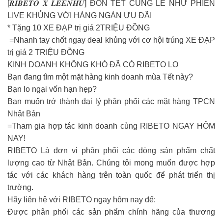
[𝑹𝑰𝑩𝑬𝑻𝑶 𝑿 𝑳𝑬𝑬𝑵𝑯𝑼] ĐÓN TẾT CÙNG LÊ NHƯ PHIÊN
LIVE KHỦNG VỚI HÀNG NGÀN ƯU ĐÃI
* Tặng 10 XE ĐẠP trị giá 2TRIỆU ĐỒNG
=Nhanh tay chốt ngay deal khủng với cơ hội trúng XE ĐẠP
trị giá 2 TRIỆU ĐỒNG
KINH DOANH KHÔNG KHÓ ĐÃ CÓ RIBETO LO
Bạn đang tìm một mặt hàng kinh doanh mùa Tết này?
Bạn lo ngại vốn hạn hẹp?
Bạn muốn trở thành đại lý phân phối các mặt hàng TPCN
Nhật Bản
=Tham gia hợp tác kinh doanh cùng RIBETO NGAY HÔM
NAY!
RIBETO Là đơn vị phân phối các dòng sản phẩm chất
lượng cao từ Nhật Bản. Chúng tôi mong muốn được hợp
tác với các khách hàng trên toàn quốc để phát triển thị
trường.
Hãy liên hệ với RIBETO ngay hôm nay để:
Được phân phối các sản phẩm chính hãng của thương