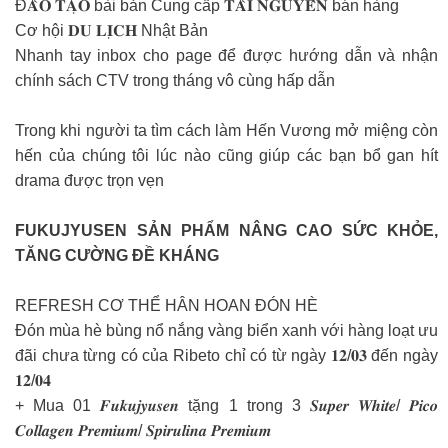
Đ𝐀̀𝐎 𝐓𝐀̣𝐎 bài bản Cung cấp 𝐓𝐀̀𝐈 𝐍𝐆𝐔𝐘𝐄̂𝐍 bán hàng
Cơ hội 𝐃𝐔 𝐋𝐈̣𝐂𝐇 Nhật Bản
Nhanh tay inbox cho page để được hướng dẫn và nhận
chính sách CTV trong tháng vô cùng hấp dẫn
Trong khi người ta tìm cách làm Hến Vương mở miệng còn
hến của chúng tôi lúc nào cũng giúp các bạn bổ gan hít
drama được trọn vẹn
FUKUJYUSEN SẢN PHẨM NÂNG CAO SỨC KHỎE,
TĂNG CƯỜNG ĐỀ KHÁNG
REFRESH CƠ THỂ HÂN HOAN ĐÓN HÈ
Đón mùa hè bùng nổ nắng vàng biển xanh với hàng loạt ưu
đãi chưa từng có của Ribeto chỉ có từ ngày 𝟏𝟐/𝟎𝟑 đến ngày
𝟏𝟐/𝟎𝟒
+ Mua 01 𝑭𝒖𝒌𝒖𝒋𝒚𝒖𝒔𝒆𝒏 tặng 1 trong 3 𝑺𝒖𝒑𝒆𝒓 𝑾𝒉𝒊𝒕𝒆/ 𝑷𝒊𝒄𝒐
𝑪𝒐𝒍𝒍𝒂𝒈𝒆𝒏 𝑷𝒓𝒆𝒎𝒊𝒖𝒎/ 𝑺𝒑𝒊𝒓𝒖𝒍𝒊𝒏𝒂 𝑷𝒓𝒆𝒎𝒊𝒖𝒎