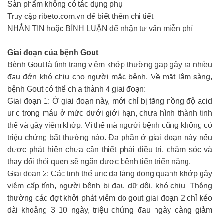
Sản phẩm không có tác dụng phụ
Truy cập ribeto.com.vn để biết thêm chi tiết
NHẮN TIN hoặc BÌNH LUẬN để nhận tư vấn miễn phí
Giai đoạn của bệnh Gout
Bệnh Gout là tình trạng viêm khớp thường gặp gây ra nhiều
đau đớn khó chịu cho người mắc bệnh. Về mặt lâm sàng,
bệnh Gout có thể chia thành 4 giai đoạn:
Giai đoạn 1: Ở giai đoạn này, mới chỉ bị tăng nồng độ acid
uric trong máu ở mức dưới giới hạn, chưa hình thành tinh
thể và gây viêm khớp. Vì thế mà người bệnh cũng không có
triệu chứng bất thường nào. Đa phần ở giai đoạn này nếu
được phát hiện chưa cần thiết phải điều trị, chăm sóc và
thay đổi thói quen sẽ ngăn được bệnh tiến triển nặng.
Giai đoạn 2: Các tinh thể uric đã lắng đọng quanh khớp gây
viêm cấp tính, người bệnh bị đau dữ dội, khó chịu. Thông
thường các đợt khởi phát viêm do gout giai đoạn 2 chỉ kéo
dài khoảng 3 10 ngày, triệu chứng đau ngày càng giảm