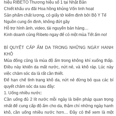
hiệu RIBETO Thương hiệu số 1 tại Nhật Bản
Chiết khấu ưu đãi Hoa hồng khủng Vốn linh hoạt
Sản phẩm chất lượng, có giấy tờ kiểm định bởi Bộ Y Tế
Nguồn cung ổn định, không đứt gãy
Hỗ trợ hình ảnh, video, tài nguyên bán hàng…
Kinh doanh cùng Ribeto ngay để có một mùa Tết ấm no!
BÍ QUYẾT CẤP ẨM DA TRONG NHỮNG NGÀY HANH
KHÔ
Mùa đông cũng là mùa độ ẩm trong không khí xuống thấp.
Điều này khiến da mất nước, nứt nẻ, và khô ráp. Lúc này
việc chăm sóc da là rất cần thiết.
Để hạn chế tình trạng khô da, nứt nẻ đừng bỏ qua các bí
quyết chăm sóc da sau đây:
1. Uống nhiều nước:
Cần uống đủ 2 lít nước mỗi ngày là biện pháp quan trọng
nhất để cung cấp độ ẩm cho da, thậm chí những ngày hanh
khô, cần uống nhiều nước hơn… Đây có thể xem là một