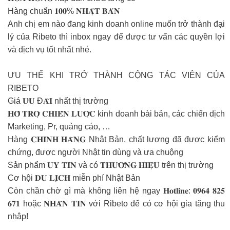
Hàng chuẩn 𝟏𝟎𝟎% 𝐍𝐇𝐀̣̂𝐓 𝐁𝐀̉𝐍
Anh chị em nào đang kinh doanh online muốn trở thành đại
lý của Ribeto thì inbox ngay để được tư vấn các quyền lợi
và dịch vụ tốt nhất nhé.
ƯU THẾ KHI TRỞ THÀNH CỘNG TÁC VIÊN CỦA
RIBETO
Giá 𝐔̛𝐔 Đ𝐀̃𝐈 nhất thị trường
𝐇𝐎̂̃ 𝐓𝐑𝐎̛̣ 𝐂𝐇𝐈𝐄̂́𝐍 𝐋𝐔̛𝐎̛̣𝐂 kinh doanh bài bản, các chiến dịch
Marketing, Pr, quảng cáo, …
Hàng 𝐂𝐇𝐈́𝐍𝐇 𝐇𝐀̃𝐍𝐆 Nhật Bản, chất lượng đã được kiểm
chứng, được người Nhật tin dùng và ưa chuộng
Sản phẩm 𝐔𝐘 𝐓𝐈́𝐍 và có 𝐓𝐇𝐔̛𝐎̛𝐍𝐆 𝐇𝐈𝐄̣̂𝐔 trên thị trường
Cơ hội 𝐃𝐔 𝐋𝐈̣𝐂𝐇 miễn phí Nhật Bản
Còn chần chờ gì mà không liên hệ ngay 𝐇𝐨𝐭𝐥𝐢𝐧𝐞: 𝟎𝟗𝟔𝟒 𝟖𝟐𝟓
𝟔𝟕𝟏 hoặc 𝐍𝐇𝐀̆́𝐍 𝐓𝐈𝐍 với Ribeto để có cơ hội gia tăng thu
nhập!