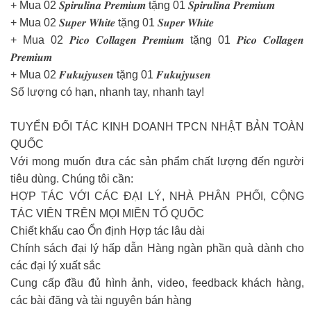
+ Mua 02 𝑺𝒑𝒊𝒓𝒖𝒍𝒊𝒏𝒂 𝑷𝒓𝒆𝒎𝒊𝒖𝒎 tặng 01 𝑺𝒑𝒊𝒓𝒖𝒍𝒊𝒏𝒂 𝑷𝒓𝒆𝒎𝒊𝒖𝒎
+ Mua 02 𝑺𝒖𝒑𝒆𝒓 𝑾𝒉𝒊𝒕𝒆 tặng 01 𝑺𝒖𝒑𝒆𝒓 𝑾𝒉𝒊𝒕𝒆
+ Mua 02 𝑷𝒊𝒄𝒐 𝑪𝒐𝒍𝒍𝒂𝒈𝒆𝒏 𝑷𝒓𝒆𝒎𝒊𝒖𝒎 tặng 01 𝑷𝒊𝒄𝒐 𝑪𝒐𝒍𝒍𝒂𝒈𝒆𝒏
𝑷𝒓𝒆𝒎𝒊𝒖𝒎
+ Mua 02 𝑭𝒖𝒌𝒖𝒋𝒚𝒖𝒔𝒆𝒏 tặng 01 𝑭𝒖𝒌𝒖𝒋𝒚𝒖𝒔𝒆𝒏
Số lượng có hạn, nhanh tay, nhanh tay!
TUYỂN ĐỐI TÁC KINH DOANH TPCN NHẬT BẢN TOÀN
QUỐC
Với mong muốn đưa các sản phẩm chất lượng đến người
tiêu dùng. Chúng tôi cần:
HỢP TÁC VỚI CÁC ĐẠI LÝ, NHÀ PHÂN PHỐI, CỘNG
TÁC VIÊN TRÊN MỌI MIỀN TỔ QUỐC
Chiết khấu cao Ổn định Hợp tác lâu dài
Chính sách đại lý hấp dẫn Hàng ngàn phần quà dành cho
các đại lý xuất sắc
Cung cấp đầu đủ hình ảnh, video, feedback khách hàng,
các bài đăng và tài nguyên bán hàng