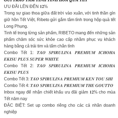
ƯU ĐÃI LÊN ĐẾN 𝟏𝟐%
Trong sự giao thoa giữa đất trời vào xuân, với tinh thần gìn
giữ hồn Tết Việt, Ribeto gửi gắm tâm tình trong hộp quà tết
Long Phụng.
Tinh tế trong từng sản phẩm, RIBETO mang đến những sản
phẩm chăm sóc sức khỏe cao cấp nhằm phục vụ khách
hàng bằng cả trái tim và tấm chân tình
Combo Tết 1: 𝑻𝑨̉𝑶 𝑺𝑷𝑰𝑹𝑼𝑳𝑰𝑵𝑨 𝑷𝑹𝑬𝑴𝑰𝑼𝑴 𝑰𝑪𝑯𝑶𝑯𝑨
𝑬𝑲𝑰𝑺𝑼 𝑷𝑳𝑼𝑺 𝑺𝑼𝑷𝑬𝑹 𝑾𝑯𝑰𝑻𝑬
Combo Tết 2: 𝑻𝑨̉𝑶 𝑺𝑷𝑰𝑹𝑼𝑳𝑰𝑵𝑨 𝑷𝑹𝑬𝑴𝑰𝑼𝑴 𝑰𝑪𝑯𝑶𝑯𝑨
𝑬𝑲𝑰𝑺𝑼 𝑷𝑳𝑼𝑺
Combo Tết 3: 𝑻𝑨̉𝑶 𝑺𝑷𝑰𝑹𝑼𝑳𝑰𝑵𝑨 𝑷𝑹𝑬𝑴𝑰𝑼𝑴 𝑲𝑬𝑵 𝑻𝑶𝑼 𝑺𝑯𝑰
Combo Tết 4: 𝑻𝑨̉𝑶 𝑺𝑷𝑰𝑹𝑼𝑳𝑰𝑵𝑨 𝑷𝑹𝑬𝑴𝑰𝑼𝑴 𝑻𝑯𝑬 𝑮𝑶𝑼𝑻𝑻𝑶
Inbox ngay để nhận chiết khấu ưu đãi giảm 𝟏𝟐% cho mùa
Tết năm nay
ĐẶC BIỆT: Set up combo riêng cho các cá nhân doanh
nghiệp