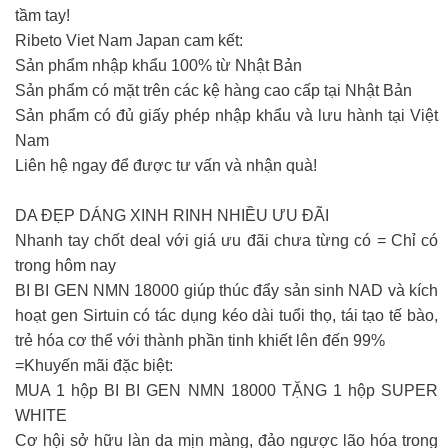
tầm tay!
Ribeto Viet Nam Japan cam kết:
Sản phẩm nhập khẩu 100% từ Nhật Bản
Sản phẩm có mặt trên các kệ hàng cao cấp tại Nhật Bản
Sản phẩm có đủ giấy phép nhập khẩu và lưu hành tại Việt
Nam
Liên hệ ngay để được tư vấn và nhận quà!
DA ĐẸP DÁNG XINH RINH NHIỀU ƯU ĐÃI
Nhanh tay chốt deal với giá ưu đãi chưa từng có = Chỉ có
trong hôm nay
BI BI GEN NMN 18000 giúp thúc đẩy sản sinh NAD và kích
hoạt gen Sirtuin có tác dụng kéo dài tuổi thọ, tái tạo tế bào,
trẻ hóa cơ thể với thành phần tinh khiết lên đến 99%
=Khuyến mãi đặc biệt:
MUA 1 hộp BI BI GEN NMN 18000 TẶNG 1 hộp SUPER
WHITE
Cơ hội sở hữu làn da mịn màng, đảo ngược lão hóa trong