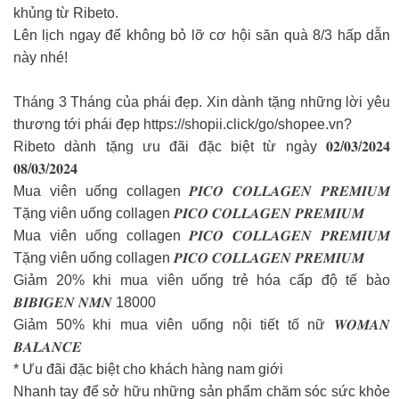
khủng từ Ribeto.
Lên lịch ngay để không bỏ lỡ cơ hội săn quà 8/3 hấp dẫn
này nhé!
Tháng 3 Tháng của phái đẹp. Xin dành tặng những lời yêu
thương tới phái đẹp https://shopii.click/go/shopee.vn?
Ribeto dành tặng ưu đãi đặc biệt từ ngày 𝟎𝟐/𝟎𝟑/𝟐𝟎𝟐𝟒
𝟎𝟖/𝟎𝟑/𝟐𝟎𝟐𝟒
Mua viên uống collagen 𝑷𝑰𝑪𝑶 𝑪𝑶𝑳𝑳𝑨𝑮𝑬𝑵 𝑷𝑹𝑬𝑴𝑰𝑼𝑴
Tặng viên uống collagen 𝑷𝑰𝑪𝑶 𝑪𝑶𝑳𝑳𝑨𝑮𝑬𝑵 𝑷𝑹𝑬𝑴𝑰𝑼𝑴
Mua viên uống collagen 𝑷𝑰𝑪𝑶 𝑪𝑶𝑳𝑳𝑨𝑮𝑬𝑵 𝑷𝑹𝑬𝑴𝑰𝑼𝑴
Tặng viên uống collagen 𝑷𝑰𝑪𝑶 𝑪𝑶𝑳𝑳𝑨𝑮𝑬𝑵 𝑷𝑹𝑬𝑴𝑰𝑼𝑴
Giảm 20% khi mua viên uống trẻ hóa cấp độ tế bào
𝑩𝑰𝑩𝑰𝑮𝑬𝑵 𝑵𝑴𝑵 18000
Giảm 50% khi mua viên uống nội tiết tố nữ 𝑾𝑶𝑴𝑨𝑵
𝑩𝑨𝑳𝑨𝑵𝑪𝑬
* Ưu đãi đặc biệt cho khách hàng nam giới
Nhanh tay để sở hữu những sản phẩm chăm sóc sức khỏe