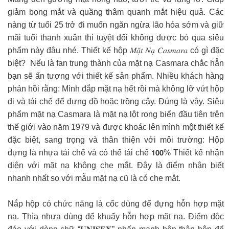
giảm bọng mắt và quầng thâm quanh mắt hiệu quả. Các
nàng từ tuổi 25 trở đi muốn ngăn ngừa lão hóa sớm và giữ
mãi tuổi thanh xuân thì tuyệt đối không được bỏ qua siêu
phẩm này đâu nhé. Thiết kế hộp 𝑀𝑎̣̆𝑡 𝑁𝑎̣ 𝐶𝑎𝑠𝑚𝑎𝑟𝑎 có gì đặc
biệt? ️ Nếu là fan trung thành của mặt nạ Casmara chắc hẳn
bạn sẽ ấn tượng với thiết kế sản phẩm. Nhiều khách hàng
phản hồi rằng: Mình đắp mặt nạ hết rồi mà không lỡ vứt hộp
đi và tái chế để đựng đồ hoặc trồng cây. Đúng là vậy. Siêu
phẩm mặt nạ Casmara là mặt nạ lột rong biển đầu tiên trên
thế giới vào năm 1979 và được khoác lên mình một thiết kế
đặc biệt, sang trọng và thân thiện với môi trường: Hộp
đựng là nhựa tái chế và có thể tái chế 𝟭𝟬𝟬% Thiết kế nhận
diện với mặt nạ không che mắt. Đây là điểm nhận biết
nhanh nhất so với mẫu mặt nạ cũ là có che mắt.
Nắp hộp có chức năng là cốc dùng để đựng hỗn hợp mặt
nạ. Thìa nhựa dùng để khuấy hỗn hợp mặt nạ. Điểm độc