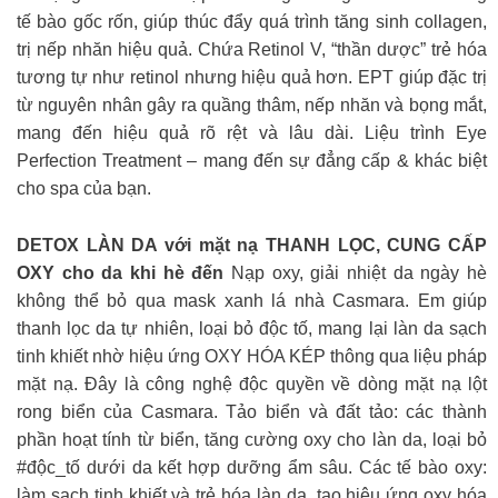
tế bào gốc rốn, giúp thúc đẩy quá trình tăng sinh collagen,
trị nếp nhăn hiệu quả. Chứa Retinol V, “thần dược” trẻ hóa
tương tự như retinol nhưng hiệu quả hơn. EPT giúp đặc trị
từ nguyên nhân gây ra quầng thâm, nếp nhăn và bọng mắt,
mang đến hiệu quả rõ rệt và lâu dài. Liệu trình Eye
Perfection Treatment – mang đến sự đẳng cấp & khác biệt
cho spa của bạn.
DETOX LÀN DA với mặt nạ THANH LỌC, CUNG CẤP
OXY cho da khi hè đến
Nạp oxy, giải nhiệt da ngày hè
không thể bỏ qua mask xanh lá nhà Casmara. Em giúp
thanh lọc da tự nhiên, loại bỏ độc tố, mang lại làn da sạch
tinh khiết nhờ hiệu ứng OXY HÓA KÉP thông qua liệu pháp
mặt nạ. Đây là công nghệ độc quyền về dòng mặt nạ lột
rong biển của Casmara. Tảo biển và đất tảo: các thành
phần hoạt tính từ biển, tăng cường oxy cho làn da, loại bỏ
#độc_tố dưới da kết hợp dưỡng ẩm sâu. Các tế bào oxy:
làm sạch tinh khiết và trẻ hóa làn da, tạo hiệu ứng oxy hóa