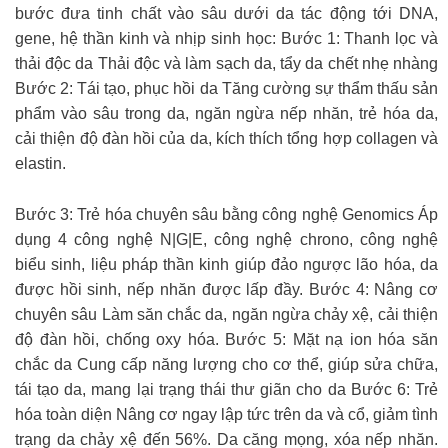
bước đưa tinh chất vào sâu dưới da tác động tới DNA,
gene, hệ thần kinh và nhịp sinh học: Bước 1: Thanh lọc và
thải độc da Thải độc và làm sạch da, tẩy da chết nhẹ nhàng
Bước 2: Tái tạo, phục hồi da Tăng cường sự thẩm thấu sản
phẩm vào sâu trong da, ngăn ngừa nếp nhăn, trẻ hóa da,
cải thiện độ đàn hồi của da, kích thích tổng hợp collagen và
elastin.
Bước 3: Trẻ hóa chuyên sâu bằng công nghệ Genomics Áp
dụng 4 công nghệ N|G|E, công nghệ chrono, công nghệ
biểu sinh, liệu pháp thần kinh giúp đảo ngược lão hóa, da
được hồi sinh, nếp nhăn được lấp đầy. Bước 4: Nâng cơ
chuyên sâu Làm săn chắc da, ngăn ngừa chảy xệ, cải thiện
độ đàn hồi, chống oxy hóa. Bước 5: Mặt nạ ion hóa săn
chắc da Cung cấp năng lượng cho cơ thể, giúp sửa chữa,
tái tạo da, mang lại trạng thái thư giãn cho da Bước 6: Trẻ
hóa toàn diện Nâng cơ ngay lập tức trên da và cổ, giảm tình
trạng da chảy xệ đến 56%. Da căng mọng, xóa nếp nhăn.