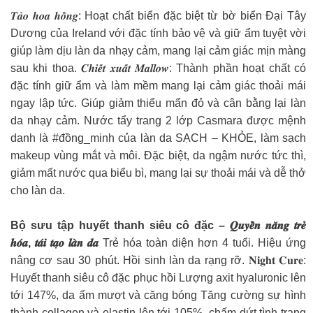
𝑻𝒂̉𝒐 𝒉𝒐𝒂 𝒉𝒐̂̀𝒏𝒈: Hoạt chất biển đặc biệt từ bờ biển Đại Tây
Dương của Ireland với đặc tính bảo vệ và giữ ẩm tuyệt vời
giúp làm dịu làn da nhạy cảm, mang lại cảm giác mịn màng
sau khi thoa. 𝑪𝒉𝒊𝒆̂́𝒕 𝒙𝒖𝒂̂́𝒕 𝑴𝒂𝒍𝒍𝒐𝒘: Thành phần hoạt chất có
đặc tính giữ ẩm và làm mềm mang lại cảm giác thoải mái
ngay lập tức. Giúp giảm thiểu mẩn đỏ và cân bằng lại làn
da nhạy cảm. Nước tẩy trang 2 lớp Casmara được mệnh
danh là #đồng_minh của làn da SẠCH – KHỎE, làm sạch
makeup vùng mắt và môi. Đặc biệt, da ngậm nước tức thì,
giảm mất nước qua biểu bì, mang lại sự thoải mái và dễ thở
cho làn da.
Bộ sưu tập huyết thanh siêu cô đặc – 𝑸𝒖𝒚𝒆̂̀𝒏 𝒏𝒂̆𝒏𝒈 𝒕𝒓𝒆̉
𝒉𝒐́𝒂, 𝒕𝒂́𝒊 𝒕𝒂̣𝒐 𝒍𝒂̀𝒏 𝒅𝒂
Trẻ hóa toàn diện hơn 4 tuổi. Hiệu ứng
nâng cơ sau 30 phút. Hồi sinh làn da rạng rỡ. 𝐍𝐢𝐠𝐡𝐭 𝐂𝐮𝐫𝐞:
Huyết thanh siêu cô đặc phục hồi Lượng axit hyaluronic lên
tới 147%, da ẩm mượt và căng bóng Tăng cường sự hình
thành collagen và elastin lên tới 105%, chấm dứt tình trạng