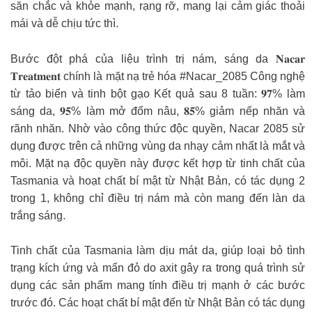
săn chắc và khỏe mạnh, rạng rỡ, mang lại cảm giác thoải
mái và dễ chịu tức thì.
Bước đột phá của liệu trình trị nám, sáng da 𝐍𝐚𝐜𝐚𝐫
𝐓𝐫𝐞𝐚𝐭𝐦𝐞𝐧𝐭 chính là mặt nạ trẻ hóa #Nacar_2085 Công nghệ
từ tảo biển và tinh bột gạo Kết quả sau 8 tuần: 𝟗𝟕% làm
sáng da, 𝟗𝟓% làm mở đốm nâu, 𝟖𝟓% giảm nếp nhăn và
rãnh nhăn. Nhờ vào công thức độc quyền, Nacar 2085 sử
dụng được trên cả những vùng da nhạy cảm nhất là mắt và
môi. Mặt nạ độc quyền này được kết hợp từ tinh chất của
Tasmania và hoạt chất bí mật từ Nhật Bản, có tác dụng 2
trong 1, không chỉ điều trị nám mà còn mang đến làn da
trắng sáng.
Tinh chất của Tasmania làm dịu mát da, giúp loại bỏ tình
trạng kích ứng và mẩn đỏ do axit gây ra trong quá trình sử
dụng các sản phẩm mang tính điều trị mạnh ở các bước
trước đó. Các hoạt chất bí mật đến từ Nhật Bản có tác dụng