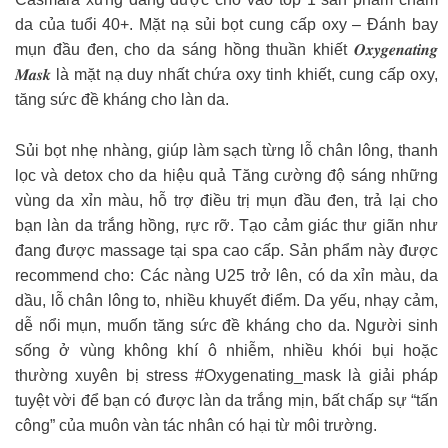
da của tuổi 40+. Mặt nạ sủi bọt cung cấp oxy – Đánh bay
mụn đầu đen, cho da sáng hồng thuần khiết 𝑶𝒙𝒚𝒈𝒆𝒏𝒂𝒕𝒊𝒏𝒈
𝑴𝒂𝒔𝒌 là mặt nạ duy nhất chứa oxy tinh khiết, cung cấp oxy,
tăng sức đề kháng cho làn da.
Sủi bọt nhẹ nhàng, giúp làm sạch từng lỗ chân lông, thanh
lọc và detox cho da hiệu quả Tăng cường độ sáng những
vùng da xỉn màu, hỗ trợ điều trị mụn đầu đen, trả lại cho
bạn làn da trắng hồng, rực rỡ. Tạo cảm giác thư giãn như
đang được massage tại spa cao cấp. Sản phẩm này được
recommend cho: Các nàng U25 trở lên, có da xỉn màu, da
dầu, lỗ chân lông to, nhiều khuyết điểm. Da yếu, nhạy cảm,
dễ nổi mụn, muốn tăng sức đề kháng cho da. Người sinh
sống ở vùng không khí ô nhiễm, nhiều khói bụi hoặc
thường xuyên bị stress #Oxygenating_mask là giải pháp
tuyệt vời để bạn có được làn da trắng mịn, bất chấp sự “tấn
công” của muôn vàn tác nhân có hại từ môi trường.