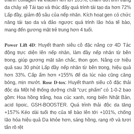
da chảy xệ Tái tạo và thúc đẩy quá trình tái tạo da hơn 72%
Lấp đầy, giảm độ sâu của nếp nhăn. Kích hoạt gen có chức
năng tái tạo da và đảo ngược quá trình lão hóa tế bào,
mang đến gương mặt trẻ trung hơn 4 tuổi.
𝐏𝐨𝐰𝐞𝐫 𝐋𝐢𝐟𝐭 𝟒𝐃: Huyết thanh siêu cô đặc nâng cơ 4D Tác
động trực diện lên nếp nhăn, làm đầy nếp nhăn từ bên
trong, giúp gương mặt săn chắc, thon gọn. Nâng cơ hiệu
quả sau 30 phút Lấp đầy nếp nhăn từ bên trong, hiệu quả
hơn 33%. Cấp ẩm hơn +155% để da lúc nào cũng căng
bóng, mịn mướt. 𝐑𝐨𝐬𝐞 𝐃-𝐭𝐨𝐱: Huyết thanh siêu cô đặc thải
độc da Một hệ thống dưỡng chất “cực phẩm” có 1-0-2 bao
gồm: Hoa hồng trắng, hoa cúc xanh, rong biển Nhật Bản,
acid lipoic, GSH-BOOSTER. Quá trình thải độc da tăng
+157% Kéo dài tuổi thọ của tế bào lên tới +101%, chống
lão hóa hiệu quả Da khỏe hơn, sáng hồng, rạng rỡ và tươi
tắn rõ rệt