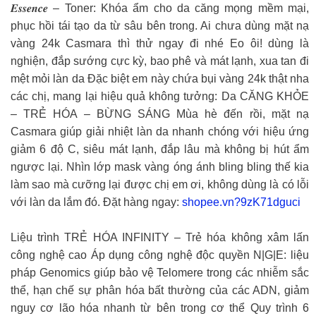
𝑬𝒔𝒔𝒆𝒏𝒄𝒆 – Toner: Khóa ẩm cho da căng mọng mềm mại,
phục hồi tái tạo da từ sâu bên trong. Ai chưa dùng mặt nạ
vàng 24k Casmara thì thử ngay đi nhé Eo ôi! dùng là
nghiện, đắp sướng cực kỳ, bao phê và mát lạnh, xua tan đi
mệt mỏi làn da Đặc biệt em này chứa bụi vàng 24k thật nha
các chị, mang lại hiệu quả không tưởng: Da CĂNG KHỎE
– TRẺ HÓA – BỪNG SÁNG Mùa hè đến rồi, mặt nạ
Casmara giúp giải nhiệt làn da nhanh chóng với hiệu ứng
giảm 6 độ C, siêu mát lạnh, đắp lâu mà không bị hút ẩm
ngược lại. Nhìn lớp mask vàng óng ánh bling bling thế kia
làm sao mà cưỡng lại được chị em ơi, không dùng là có lỗi
với làn da lắm đó. Đặt hàng ngay:
shopee.vn?9zK71dguci
Liệu trình TRẺ HÓA INFINITY – Trẻ hóa không xâm lấn
công nghệ cao Áp dụng công nghệ độc quyền N|G|E: liệu
pháp Genomics giúp bảo vệ Telomere trong các nhiễm sắc
thể, hạn chế sự phân hóa bất thường của các ADN, giảm
nguy cơ lão hóa nhanh từ bên trong cơ thể Quy trình 6