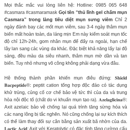
Mọi thắc mắc vui lòng liên hệ: Hotline: 0985 065 648
#casmara #casmaramask
Gọi tên “thủ lĩnh gel chấm mụn
Casmara” trong làng tiêu diệt mụn sưng viêm
Chỉ 2
ngày đánh bay các mốt mụn viêm, sau 3-4 ngày thâm mụn
biến mất hoàn toàn, da láng mịn Em này kiểm soát mụn tốc
độ chỉ 12h-24h, gom nhân mụn để đẩy ra ngoài, hạn chế
lây lan sang các vùng da khác. Đặc biệt khả năng lấy lại độ
sáng, đều màu da siêu nhanh, thâm mụn mờ dần và tan
biến. Tuy nhỏ nhưng võ công không phải dạng vừa đâu.
Hệ thống thành phần khiến mụn điêu đứng: 𝐒𝐡𝐢𝐞𝐥𝐝
𝐁𝐚𝐜𝐩𝐞𝐩𝐭𝐢𝐝𝐞®: peptit cation tổng hợp độc đáo có tác dụng
khử trùng, củng cố cơ chế bảo vệ tức thì của da và trung
hòa nội độc tố (chất do vi khuẩn mụn tạo ra). 𝐀𝐳𝐞𝐥𝐚𝐠𝐥𝐢𝐜𝐢𝐧𝐚®:
Axit azelaic bảo vệ chống lại quá trình tăng sừng hóa và
các nang lông bị tắc nghẽn. Nó cũng chống lại sự kích thích
có thể làm thay đổi sự cân bằng sản xuất bã nhờn của da.
𝐋𝐚𝐜𝐭𝐢𝐜 𝐀𝐜𝐢𝐝: Axit với Keratolytic có đặc tính tăng cường cấu