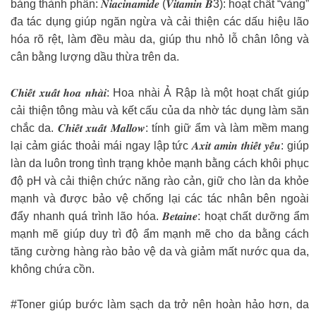
bảng thành phần: 𝑵𝒊𝒂𝒄𝒊𝒏𝒂𝒎𝒊𝒅𝒆 (𝑽𝒊𝒕𝒂𝒎𝒊𝒏 𝑩3): hoạt chất “vàng”
đa tác dụng giúp ngăn ngừa và cải thiện các dấu hiệu lão
hóa rõ rệt, làm đều màu da, giúp thu nhỏ lỗ chân lông và
cân bằng lượng dầu thừa trên da.
𝑪𝒉𝒊𝒆̂́𝒕 𝒙𝒖𝒂̂́𝒕 𝒉𝒐𝒂 𝒏𝒉𝒂̀𝒊: Hoa nhài Ả Rập là một hoạt chất giúp
cải thiện tông màu và kết cấu của da nhờ tác dụng làm săn
chắc da. 𝑪𝒉𝒊𝒆̂́𝒕 𝒙𝒖𝒂̂́𝒕 𝑴𝒂𝒍𝒍𝒐𝒘: tính giữ ẩm và làm mềm mang
lại cảm giác thoải mái ngay lập tức 𝑨𝒙𝒊𝒕 𝒂𝒎𝒊𝒏 𝒕𝒉𝒊𝒆̂́𝒕 𝒚𝒆̂́𝒖: giúp
làn da luôn trong tình trạng khỏe mạnh bằng cách khôi phục
độ pH và cải thiện chức năng rào cản, giữ cho làn da khỏe
mạnh và được bảo vệ chống lại các tác nhân bên ngoài
đẩy nhanh quá trình lão hóa. 𝑩𝒆𝒕𝒂𝒊𝒏𝒆: hoạt chất dưỡng ẩm
mạnh mẽ giúp duy trì độ ẩm mạnh mẽ cho da bằng cách
tăng cường hàng rào bảo vệ da và giảm mất nước qua da,
không chứa cồn.
#Toner giúp bước làm sạch da trở nên hoàn hảo hơn, da