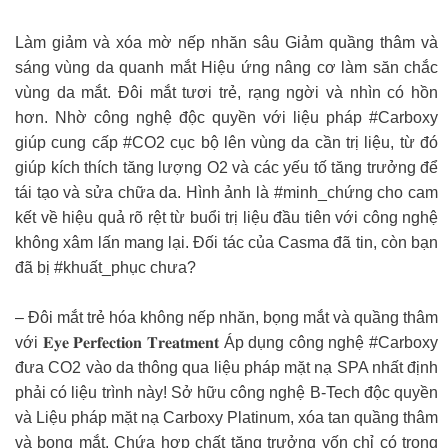
Làm giảm và xóa mờ nếp nhăn sâu Giảm quầng thâm và
sáng vùng da quanh mắt Hiệu ứng nâng cơ làm săn chắc
vùng da mắt. Đôi mắt tươi trẻ, rạng ngời và nhìn có hồn
hơn. Nhờ công nghệ độc quyền với liệu pháp #Carboxy
giúp cung cấp #CO2 cục bộ lên vùng da cần trị liệu, từ đó
giúp kích thích tăng lượng O2 và các yếu tố tăng trưởng để
tái tạo và sửa chữa da. Hình ảnh là #minh_chứng cho cam
kết về hiệu quả rõ rệt từ buổi trị liệu đầu tiên với công nghệ
không xâm lấn mang lại. Đối tác của Casma đã tin, còn bạn
đã bị #khuất_phục chưa?
– Đôi mắt trẻ hóa không nếp nhăn, bọng mắt và quầng thâm
với 𝐄𝐲𝐞 𝐏𝐞𝐫𝐟𝐞𝐜𝐭𝐢𝐨𝐧 𝐓𝐫𝐞𝐚𝐭𝐦𝐞𝐧𝐭 Áp dụng công nghệ #Carboxy
đưa CO2 vào da thông qua liệu pháp mặt nạ SPA nhất định
phải có liệu trình này! Sở hữu công nghệ B-Tech độc quyền
và Liệu pháp mặt nạ Carboxy Platinum, xóa tan quầng thâm
và bọng mắt. Chứa hợp chất tăng trưởng vốn chỉ có trong