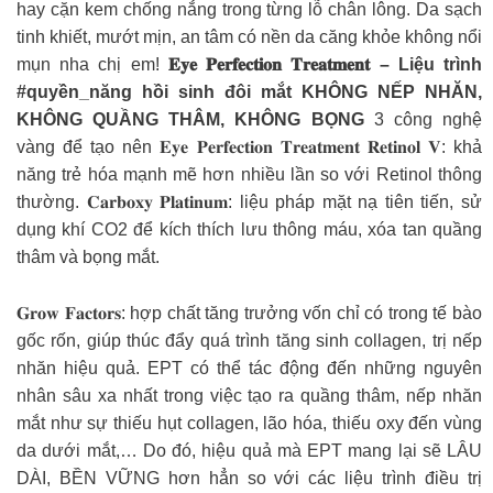
hay cặn kem chống nắng trong từng lỗ chân lông. Da sạch
tinh khiết, mướt mịn, an tâm có nền da căng khỏe không nổi
mụn nha chị em!
𝐄𝐲𝐞 𝐏𝐞𝐫𝐟𝐞𝐜𝐭𝐢𝐨𝐧 𝐓𝐫𝐞𝐚𝐭𝐦𝐞𝐧𝐭 – Liệu trình
#quyền_năng hồi sinh đôi mắt KHÔNG NẾP NHĂN,
KHÔNG QUẦNG THÂM, KHÔNG BỌNG
3 công nghệ
vàng để tạo nên 𝐄𝐲𝐞 𝐏𝐞𝐫𝐟𝐞𝐜𝐭𝐢𝐨𝐧 𝐓𝐫𝐞𝐚𝐭𝐦𝐞𝐧𝐭 𝐑𝐞𝐭𝐢𝐧𝐨𝐥 𝐕: khả
năng trẻ hóa mạnh mẽ hơn nhiều lần so với Retinol thông
thường. 𝐂𝐚𝐫𝐛𝐨𝐱𝐲 𝐏𝐥𝐚𝐭𝐢𝐧𝐮𝐦: liệu pháp mặt nạ tiên tiến, sử
dụng khí CO2 để kích thích lưu thông máu, xóa tan quầng
thâm và bọng mắt.
𝐆𝐫𝐨𝐰 𝐅𝐚𝐜𝐭𝐨𝐫𝐬: hợp chất tăng trưởng vốn chỉ có trong tế bào
gốc rốn, giúp thúc đẩy quá trình tăng sinh collagen, trị nếp
nhăn hiệu quả. EPT có thể tác động đến những nguyên
nhân sâu xa nhất trong việc tạo ra quầng thâm, nếp nhăn
mắt như sự thiếu hụt collagen, lão hóa, thiếu oxy đến vùng
da dưới mắt,… Do đó, hiệu quả mà EPT mang lại sẽ LÂU
DÀI, BỀN VỮNG hơn hẳn so với các liệu trình điều trị