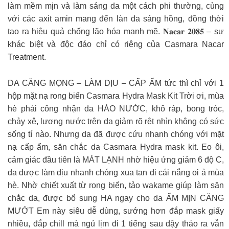
làm mềm mịn và làm sáng da một cách phi thường, cùng
với các axit amin mang đến làn da sáng hồng, đồng thời
tạo ra hiệu quả chống lão hóa mạnh mẽ. 𝐍𝐚𝐜𝐚𝐫 𝟐𝟎𝟖𝟓 – sự
khác biệt và độc đáo chỉ có riêng của Casmara Nacar
Treatment.
DA CĂNG MỌNG – LÀM DỊU – CẤP ẨM tức thì chỉ với 1
hộp mặt nạ rong biển Casmara Hydra Mask Kit Trời ơi, mùa
hè phải công nhận da HÁO NƯỚC, khô ráp, bong tróc,
chảy xệ, lượng nước trên da giảm rõ rệt nhìn không có sức
sống tí nào. Nhưng da đã được cứu nhanh chóng với mặt
nạ cấp ẩm, săn chắc da Casmara Hydra mask kit. Eo ôi,
cảm giác đầu tiên là MÁT LẠNH nhờ hiệu ứng giảm 6 độ C,
da được làm dịu nhanh chóng xua tan đi cái nắng oi ả mùa
hè. Nhờ chiết xuất từ rong biển, tảo wakame giúp làm săn
chắc da, được bổ sung HA ngay cho da ẨM MỊN CĂNG
MƯỚT Em này siêu dễ dùng, sướng hơn đắp mask giấy
nhiều, đắp chill mà ngủ lịm đi 1 tiếng sau dậy tháo ra vẫn