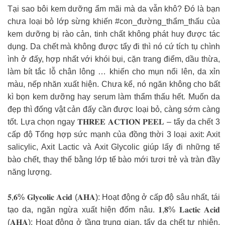
Tại sao bôi kem dưỡng ẩm mãi mà da vẫn khô? Đó là bạn
chưa loại bỏ lớp sừng khiến #con_đường_thẩm_thấu của
kem dưỡng bị rào cản, tinh chất không phát huy được tác
dụng. Da chết mà không được tẩy đi thì nó cứ tích tụ chình
ình ở đấy, hợp nhất với khói bụi, cặn trang điểm, dầu thừa,
làm bít tắc lỗ chân lông … khiến cho mụn nổi lên, da xỉn
màu, nếp nhăn xuất hiện. Chưa kể, nó ngăn không cho bất
kì bọn kem dưỡng hay serum làm thẩm thấu hết. Muốn da
đẹp thì đống vật cản đấy cần được loại bỏ, càng sớm càng
tốt. Lựa chọn ngay 𝐓𝐇𝐑𝐄𝐄 𝐀𝐂𝐓𝐈𝐎𝐍 𝐏𝐄𝐄𝐋 – tẩy da chết 3
cấp độ Tổng hợp sức mạnh của đồng thời 3 loại axit: Axit
salicylic, Axit Lactic và Axit Glycolic giúp lấy đi những tế
bào chết, thay thế bằng lớp tế bào mới tươi trẻ và tràn đầy
năng lượng.
𝟓,𝟔% 𝐆𝐥𝐲𝐜𝐨𝐥𝐢𝐜 𝐀𝐜𝐢𝐝 (𝐀𝐇𝐀): Hoạt động ở cấp độ sâu nhất, tái
tạo da, ngăn ngừa xuất hiện đốm nâu. 𝟏,𝟖% 𝐋𝐚𝐜𝐭𝐢𝐜 𝐀𝐜𝐢𝐝
(𝐀𝐇𝐀): Hoạt động ở tầng trung gian, tẩy da chết tự nhiên,