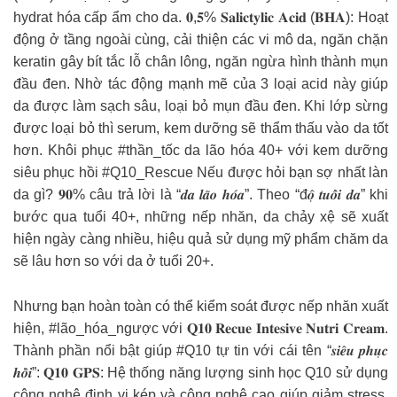
hydrat hóa cấp ẩm cho da. 𝟎,𝟓% 𝐒𝐚𝐥𝐢𝐜𝐭𝐲𝐥𝐢𝐜 𝐀𝐜𝐢𝐝 (𝐁𝐇𝐀): Hoạt
động ở tầng ngoài cùng, cải thiện các vi mô da, ngăn chặn
keratin gây bít tắc lỗ chân lông, ngăn ngừa hình thành mụn
đầu đen. Nhờ tác động mạnh mẽ của 3 loại acid này giúp
da được làm sạch sâu, loại bỏ mụn đầu đen. Khi lớp sừng
được loại bỏ thì serum, kem dưỡng sẽ thẩm thấu vào da tốt
hơn. Khôi phục #thần_tốc da lão hóa 40+ với kem dưỡng
siêu phục hồi #Q10_Rescue Nếu được hỏi bạn sợ nhất làn
da gì? 𝟗𝟎% câu trả lời là “𝒅𝒂 𝒍𝒂̃𝒐 𝒉𝒐́𝒂”. Theo “đ𝒐̣̂ 𝒕𝒖𝒐̂̉𝒊 𝒅𝒂” khi
bước qua tuổi 40+, những nếp nhăn, da chảy xệ sẽ xuất
hiện ngày càng nhiều, hiệu quả sử dụng mỹ phẩm chăm da
sẽ lâu hơn so với da ở tuổi 20+.
Nhưng bạn hoàn toàn có thể kiểm soát được nếp nhăn xuất
hiện, #lão_hóa_ngược với 𝐐𝟏𝟎 𝐑𝐞𝐜𝐮𝐞 𝐈𝐧𝐭𝐞𝐬𝐢𝐯𝐞 𝐍𝐮𝐭𝐫𝐢 𝐂𝐫𝐞𝐚𝐦.
Thành phần nổi bật giúp #Q10 tự tin với cái tên “𝒔𝒊𝒆̂𝒖 𝒑𝒉𝒖̣𝒄
𝒉𝒐̂̀𝒊”: 𝐐𝟏𝟎 𝐆𝐏𝐒: Hệ thống năng lượng sinh học Q10 sử dụng
công nghệ định vị kép và công nghệ cao giúp giảm stress,