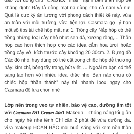
đáo với dòng chữ “𝐔𝐍𝐈𝐒𝐄𝐗” nhấn mạnh bên thân hộp để
khẳng định: Đây là dòng mặt nạ dùng cho cả nam và nữ.
Quả là cực kỳ ấn tượng với phong cách thiết kế này, vừa
an toàn với môi trường, vừa tiện lợi. Casmara gợi ý bạn
một số tips tái chế hộp mặt nạ: 1. Trồng cây Nắp hộp có thể
trồng những loại cây nhỏ như: sen đá, xương rồng,… Thân
hộp cao hơn thích hợp cho các idea cắm hoa tươi hoặc
trồng cây với kích thước cây khoảng 20-30cm. 2. Đựng đồ
Các đồ nhỏ, hay dùng có thể cất trong chiếc hộp dễ thương
này: kim chỉ, bông tẩy trang, bút viết, … Ngoài ra bạn có thể
sáng tạo hơn với nhiều idea khác nhé. Bạn nào chưa có
chiếc hộp “thần thánh” này thì nhanh ibox ngay cho
Casmara để lựa chọn nhé
Lớp nền trong veo tự nhiên, bảo vệ cao, dưỡng ẩm tốt
với 𝑪𝒂𝒔𝒎𝒂𝒓𝒂 𝑫𝑫 𝑪𝒓𝒆𝒂𝒎 4𝒊𝒏1
Makeup – chống nắng tối giản
cho ngày hè nhẹ tênh Chỉ cần 2 phút để vừa dưỡng da,
vừa makeup HOÀN HẢO mỗi buổi sáng với kem nền thần