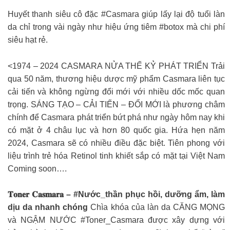
Huyết thanh siêu cô đặc #Casmara giúp lấy lại độ tuổi làn
da chỉ trong vài ngày như hiệu ứng tiêm #botox mà chi phí
siêu hạt rẻ.
<1974 – 2024 CASMARA NỬA THẾ KỶ PHÁT TRIỂN Trải
qua 50 năm, thương hiệu dược mỹ phẩm Casmara liên tục
cải tiến và không ngừng đổi mới với nhiều dốc mốc quan
trọng. SÁNG TẠO – CẢI TIẾN – ĐỔI MỚI là phương châm
chính để Casmara phát triển bứt phá như ngày hôm nay khi
có mặt ở 4 châu lục và hơn 80 quốc gia. Hứa hẹn năm
2024, Casmara sẽ có nhiều điều đặc biệt. Tiên phong với
liệu trình trẻ hóa Retinol tinh khiết sắp có mặt tại Việt Nam
Coming soon….
𝐓𝐨𝐧𝐞𝐫 𝐂𝐚𝐬𝐦𝐚𝐫𝐚 – #Nước_thần phục hồi, dưỡng ẩm, làm
dịu da nhanh chóng
Chìa khóa của làn da CĂNG MỌNG
và NGẬM NƯỚC #Toner_Casmara được xây dựng với