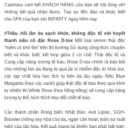
Casmara cam kết KHÁCH HÀNG của bạn sẽ hài lòng với
những kết quả nhận được. Tạo sự độc đáo và khác biệt
cho SPA của bạn với INFINITY ngay hôm nay.
#Triệu_hồi làn da sạch khỏe, không độc tố với huyết
thanh siêu cô đặc Rose D-tox
Một loại serum thải độc
“hiếm có khó tìm” trên thị trường Sử dụng công thức chuyên
biệt và khác biệt, kết hợp giữa 2 cơ chế: Thải độc tố và
Cung cấp năng lượng tế bào, Rose D-tox chính là bảo bối
cho những làn da đang bị quá tải vì nhiễm độc từ khói bụi,
các tạp chất hóa học tích tụ trên da lâu ngày. Nếu Blue
Margarita (hoa cúc xanh) giúp thải độc tế bào theo quá trình
tự nhiên thì White Rose (hoa hồng trắng) sẽ cung cấp năng
lượng ty thể, kích thích trao đổi chết tế bào.
Các thành phần Rong biển Nhật Bản, Axit Lipoic, GSH-
Booster chống oxy hóa của da, ngăn cản hoàn toàn sự xuất
hiện của lão hóa. Kết quả mang lại khiến bạn phải bất ngờ: