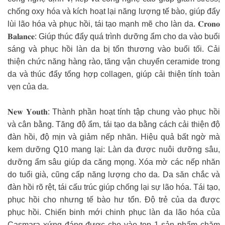
chống oxy hóa và kích hoạt lại năng lượng tế bào, giúp đẩy
lùi lão hóa và phục hồi, tái tạo mạnh mẽ cho làn da. 𝐂𝐫𝐨𝐧𝐨
𝐁𝐚𝐥𝐚𝐧𝐜𝐞: Giúp thúc đẩy quá trình dưỡng ẩm cho da vào buổi
sáng và phục hồi làn da bị tổn thương vào buổi tối. Cải
thiện chức năng hàng rào, tăng vận chuyển ceramide trong
da và thúc đẩy tổng hợp collagen, giúp cải thiện tính toàn
vẹn của da.
𝐍𝐞𝐰 𝐘𝐨𝐮𝐭𝐡: Thành phần hoạt tính tập chung vào phục hồi
và cân bằng. Tăng độ ẩm, tái tạo da bằng cách cải thiện độ
đàn hồi, độ mịn và giảm nếp nhăn. Hiệu quả bất ngờ mà
kem dưỡng Q10 mang lại: Làn da được nuôi dưỡng sâu,
dưỡng ẩm sâu giúp da căng mọng. Xóa mờ các nếp nhăn
do tuổi già, cũng cấp năng lượng cho da. Da săn chắc và
đàn hồi rõ rệt, tái cấu trúc giúp chống lại sự lão hóa. Tái tạo,
phục hồi cho nhưng tế bào hư tổn. Độ trẻ của da được
phục hồi. Chiến binh mới chinh phục làn da lão hóa của
Casmara xứng đáng được cho vào top 1 sản phẩm chăm