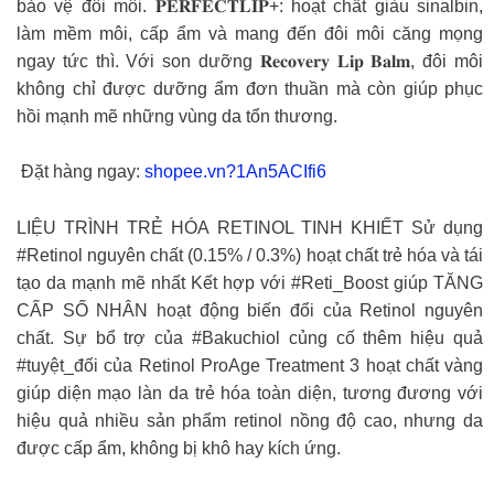
bảo vệ đôi môi. 𝐏𝐄𝐑𝐅𝐄𝐂𝐓𝐋𝐈𝐏+: hoạt chất giàu sinalbin,
làm mềm môi, cấp ẩm và mang đến đôi môi căng mọng
ngay tức thì. Với son dưỡng 𝐑𝐞𝐜𝐨𝐯𝐞𝐫𝐲 𝐋𝐢𝐩 𝐁𝐚𝐥𝐦, đôi môi
không chỉ được dưỡng ẩm đơn thuần mà còn giúp phục
hồi mạnh mẽ những vùng da tổn thương.
️ Đặt hàng ngay:
shopee.vn?1An5ACIfi6
LIỆU TRÌNH TRẺ HÓA RETINOL TINH KHIẾT Sử dụng
#Retinol nguyên chất (0.15% / 0.3%) hoạt chất trẻ hóa và tái
tạo da mạnh mẽ nhất Kết hợp với #Reti_Boost giúp TĂNG
CẤP SỐ NHÂN hoạt động biến đổi của Retinol nguyên
chất. Sự bổ trợ của #Bakuchiol củng cố thêm hiệu quả
#tuyệt_đối của Retinol ProAge Treatment 3 hoạt chất vàng
giúp diện mạo làn da trẻ hóa toàn diện, tương đương với
hiệu quả nhiều sản phẩm retinol nồng độ cao, nhưng da
được cấp ẩm, không bị khô hay kích ứng.