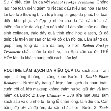
Sự kì diệu của làn da với 𝑹𝒆𝒕𝒊𝒏𝒐𝒍 𝑷𝒓𝒐𝑨𝒈𝒆 𝑻𝒓𝒆𝒂𝒕𝒎𝒆𝒏𝒕: Chống
lão hóa toàn diện: giảm rõ rệt các dấu hiệu lão hóa Tái tạo:
tái tạo lớp thượng bì và lớp trung bì, giúp da phục hồi toàn
diện, khôi phục vẻ đẹp tự nhiên của da Tái cấu trúc: cải
thiện cấu trúc da và giảm nếp nhăn Làm săn chắc da: tăng
sinh collagen, thúc đẩy quá trình tổng hợp elastin, từ đó
giúp cải thiện sự săn chắc và độ đàn hồi da. Làm sáng da:
giúp nâng tông da, làm da rạng rỡ hơn. 𝑹𝒆𝒕𝒊𝒏𝒐𝒍 𝑷𝒓𝒐𝑨𝒈𝒆
𝑻𝒓𝒆𝒂𝒕𝒎𝒆𝒏𝒕 chắc chắn là dịch vụ mà Spa cần có để TRẺ
HÓA làn da khách hàng một cách thần kỳ!
ROUTINE LÀM SẠCH DA HIỆU QUẢ
Da sạch sâu – ẩm
mịn – thông thoáng – căng khỏe Bước 1: 𝑫𝒐𝒖𝒃𝒍𝒆-𝑷𝒉𝒂𝒔𝒆
𝑹𝒆𝒎𝒐𝒗𝒆𝒓 – Nước tẩy trang 2 lớp: Làm sạch da hoàn toàn,
cuốn trôi cả lớp makeup không thấm nước, giữ ấm và làm
mềm da Bước 2: 𝑫𝒆𝒆𝒑 𝑪𝒍𝒆𝒂𝒏𝒔𝒆𝒓 – Sữa rửa mặt 3in1: làm
sạch sâu và dịu nhẹ tới từng lỗ chân lông, làm dịu da. Cân
bằng độ pH và độ ẩm, da săn chắc hơn. Bước 3: 𝑻𝒐𝒏𝒊𝒄