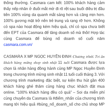
thông thường. Casmara cam kết: 100% khách hàng cảm
thấy nếp nhăn ở đuôi mắt mờ đi rõ rệt sau buổi điều trị đầu
tiên 100% vùng da quanh mắt sáng hơn và căng mịn hơn.
100% gương mặt trở nên trẻ trung và rạng rỡ hơn. Không
có spa nào hoạt động kém hiệu quả, chỉ có spa chưa biết
đến EPT của Casmara để tăng doanh số mà thôi! Hợp tác
cùng Casmara để bùng nố doanh số cuối năm
casmara.com.vn/
CASMARA X MP NGỌC HUYỀN ĐINH 𝐶ℎ𝑢̛𝑜̛𝑛𝑔 𝑡𝑟𝑖̀𝑛ℎ: 𝑇𝑟𝑖 𝑎̂𝑛
𝑘ℎ𝑎́𝑐ℎ ℎ𝑎̀𝑛𝑔 𝑚𝑢̛̀𝑛𝑔 𝑠ℎ𝑜𝑝 𝑠𝑖𝑛ℎ 𝑛ℎ𝑎̣̂𝑡 11 𝑡𝑢𝑜̂̉𝑖 Casmara được lựa
chọn là nhãn hàng đồng hành cùng MP Ngọc Huyền Đinh
trong chương trình mừng sinh nhật 11 tuổi cuối tháng 3. Với
chương trình marketing đặc biệt, sự kiện thu hút gần 400
khách hàng ghé thăm cùng hàng chục khách đặt mua
online. “100% khách hàng đều có quà” – Soi da miễn phí
cùng chuyên da Casmara là #điểm_nhấn của chương trình
mang tới hiệu quả #bùng_nổ_doanh_số cho chủ shop MP