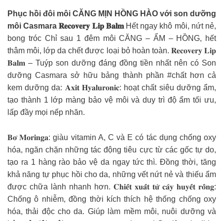
Phục hồi đôi môi CĂNG MỊN HỒNG HÀO với son dưỡng
môi Casmara 𝐑𝐞𝐜𝐨𝐯𝐞𝐫𝐲 𝐋𝐢𝐩 𝐁𝐚𝐥𝐦
Hết ngay khô môi, nứt nẻ,
bong tróc Chỉ sau 1 đêm môi CĂNG – ẨM – HỒNG, hết
thâm môi, lớp da chết được loại bỏ hoàn toàn. 𝐑𝐞𝐜𝐨𝐯𝐞𝐫𝐲 𝐋𝐢𝐩
𝐁𝐚𝐥𝐦 – Tuýp son dưỡng đáng đồng tiền nhất nên có Son
dưỡng Casmara sở hữu bảng thành phần #chất hơn cả
kem dưỡng da: 𝐀𝐱𝐢𝐭 𝐇𝐲𝐚𝐥𝐮𝐫𝐨𝐧𝐢𝐜: hoạt chất siêu dưỡng ẩm,
tạo thành 1 lớp màng bảo vệ môi và duy trì độ ẩm tối ưu,
lấp đầy mọi nếp nhăn.
𝐁𝐨̛ 𝐌𝐨𝐫𝐢𝐧𝐠𝐚: giàu vitamin A, C và E có tác dụng chống oxy
hóa, ngăn chặn những tác động tiêu cực từ các gốc tự do,
tạo ra 1 hàng rào bảo vệ da ngay tức thì. Đồng thời, tăng
khả năng tự phục hồi cho da, những vết nứt nẻ và thiếu ẩm
được chữa lành nhanh hơn. 𝐂𝐡𝐢𝐞̂́𝐭 𝐱𝐮𝐚̂́𝐭 𝐭𝐮̛̀ 𝐜𝐚̂𝐲 𝐡𝐮𝐲𝐞̂́𝐭 𝐫𝐨̂̀𝐧𝐠:
Chống ô nhiễm, đồng thời kích thích hệ thống chống oxy
hóa, thải độc cho da. Giúp làm mềm môi, nuôi dưỡng và