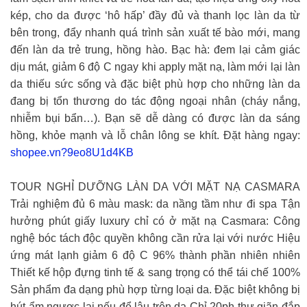
kép, cho da được ‘hô hấp’ đầy đủ và thanh lọc làn da từ
bên trong, đẩy nhanh quá trình sản xuất tế bào mới, mang
đến làn da trẻ trung, hồng hào. Bạc hà: đem lại cảm giác
dịu mát, giảm 6 độ C ngay khi apply mặt nạ, làm mới lại làn
da thiếu sức sống và đặc biệt phù hợp cho những làn da
đang bị tổn thương do tác động ngoại nhân (cháy nắng,
nhiễm bụi bẩn…). Bạn sẽ dễ dàng có được làn da sáng
hồng, khỏe mạnh và lỗ chân lông se khít. Đặt hàng ngay:
shopee.vn?9eo8U1d4KB
TOUR NGHỈ DƯỠNG LÀN DA VỚI MẶT NẠ CASMARA
Trải nghiệm đủ 6 màu mask: da nầng tầm như đi spa Tận
hưởng phút giấy luxury chỉ có ở mặt nạ Casmara: Công
nghệ bóc tách độc quyền không cần rửa lại với nước Hiệu
ứng mát lạnh giảm 6 độ C 96% thành phần nhiên nhiên
Thiết kế hộp đựng tinh tế & sang trọng có thể tái chế 100%
Sản phẩm đa dạng phù hợp từng loại da. Đặc biệt không bị
hút ẩm ngược lại nếu để lâu trên da Chỉ 20ph thư giãn đắp