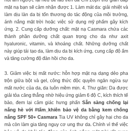
mặt nạ bạn sẽ cảm nhận được 1. Làm mát da: giải nhiệt và
làm dịu làn da bị tổn thương do tác động của môi trường,
ánh nắng mặt trời hoặc việc sử dụng mỹ phẩm gây kích
ứng. 2. Cung cấp dưỡng chất: mặt nạ Casmara chứa các
thành phần dưỡng chất quan trọng cho da như axit
hyaluronic, vitamin, và khoáng chất. Những dưỡng chất
này giúp tái tạo da, làm dịu da bị kích ứng, cung cấp độ ẩm
và tăng cường độ đàn hồi cho da.
3. Giảm việc bị mất nước: hỗn hợp mặt nạ dạng dẻo pha
trộn giữa bột và gel, công thức độc quyền ngăn ngừa sự
mất nước của da, da luôn mềm mịn. 4. Thư giãn: Da được
giải tỏa căng thẳng nhờ hiệu ứng giảm 6 độ C, kích thích tế
bào, đem lại cảm giác hưng phấn
Sẵn sàng chống lại
nắng hè với #tấm_khiên bảo vệ da bằng kem chống
nắng SPF 50+ Casmara
Tia UV không chỉ gây hại cho da
mà còn làm gia tăng nguy cơ ung thư da. Chính vì thế việc