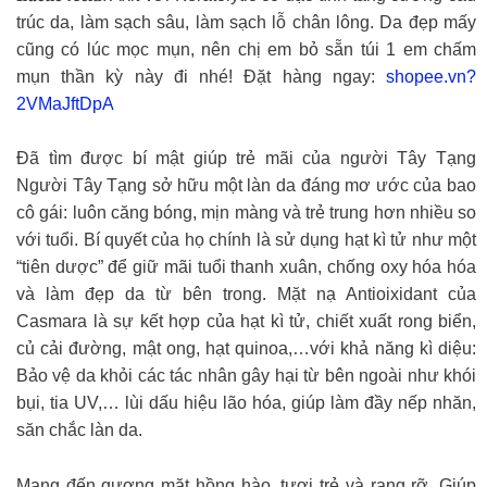
trúc da, làm sạch sâu, làm sạch lỗ chân lông. Da đẹp mấy
cũng có lúc mọc mụn, nên chị em bỏ sẵn túi 1 em chấm
mụn thần kỳ này đi nhé! Đặt hàng ngay:
shopee.vn?
2VMaJftDpA
Đã tìm được bí mật giúp trẻ mãi của người Tây Tạng
Người Tây Tạng sở hữu một làn da đáng mơ ước của bao
cô gái: luôn căng bóng, mịn màng và trẻ trung hơn nhiều so
với tuổi. Bí quyết của họ chính là sử dụng hạt kì tử như một
“tiên dược” để giữ mãi tuổi thanh xuân, chống oxy hóa hóa
và làm đẹp da từ bên trong. Mặt nạ Antioixidant của
Casmara là sự kết hợp của hạt kì tử, chiết xuất rong biển,
củ cải đường, mật ong, hạt quinoa,…với khả năng kì diệu:
Bảo vệ da khỏi các tác nhân gây hại từ bên ngoài như khói
bụi, tia UV,… lùi dấu hiệu lão hóa, giúp làm đầy nếp nhăn,
săn chắc làn da.
Mang đến gương mặt hồng hào, tươi trẻ và rạng rỡ. Giúp