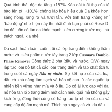
Quá trình thải độc da tăng +157% Kéo dài tuổi thọ của tế
bào lên tới +101%, chống lão hóa hiệu quả Da khỏe hơn,
sáng hồng, rạng rỡ và tươi tắn. Với tình trạng không khí
“báo động’ như hiện này thì nhất định bạn phải có Rose D-
tox để luôn có làn da khỏe mạnh, kiên cường trước mọi thử
thách ngoài kia nhé!
Da sạch hoàn toàn, cuốn trôi cả lớp trang điểm không thấm
nước với siêu phẩm nước tẩy trang 2 lớp 𝐂𝐚𝐬𝐦𝐚𝐫𝐚 𝐃𝐨𝐮𝐛𝐥𝐞-
𝐏𝐡𝐚𝐬𝐞 𝐑𝐞𝐦𝐨𝐯𝐞𝐫 Công thức 2 pha (dầu và nước, O/W) ngay
lập tức loại bỏ tất cả các loại trang điểm và tạp chất tích tụ
trong suốt cả ngày 𝑫𝒂̂̀𝒖 𝒕𝒖̛̣ 𝒏𝒉𝒊𝒆̂𝒏: Sự kết hợp của các loại
dầu có khả năng làm sạch và bảo vệ cao từ các nguồn tự
nhiên bền vững như mía và ô liu. Do có ái lực cao với da,
nó hòa tan lớp trang điểm một cách hiệu quả mà không gây
kích ứng, đồng thời củng cố hàng rào tự nhiên của da và
cung cấp độ ẩm mạnh mẽ. Thích hợp ngay cả với da dầu.