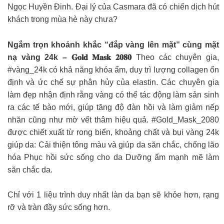
Ngọc Huyền Đinh. Đại lý của Casmara đã có chiến dịch hút
khách trong mùa hè này chưa?
Ngắm trọn khoảnh khắc “đắp vàng lên mặt” cùng mặt
nạ vàng 24k – 𝐆𝐨𝐥𝐝 𝐌𝐚𝐬𝐤 𝟐𝟎𝟖𝟎
Theo các chuyên gia,
#vàng_24k có khả năng khóa ẩm, duy trì lượng collagen ổn
định và ức chế sự phân hủy của elastin. Các chuyên gia
làm đẹp nhận định rằng vàng có thể tác động làm sản sinh
ra các tế bào mới, giúp tăng độ đàn hồi và làm giảm nếp
nhăn cũng như mờ vết thâm hiệu quả. #Gold_Mask_2080
được chiết xuất từ rong biển, khoảng chất và bụi vàng 24k
giúp da: Cải thiện tông màu và giúp da săn chắc, chống lão
hóa Phục hồi sức sống cho da Dưỡng ẩm mạnh mẽ làm
săn chắc da.
Chỉ với 1 liệu trình duy nhất làn da bạn sẽ khỏe hơn, rạng
rỡ và tràn đầy sức sống hơn.