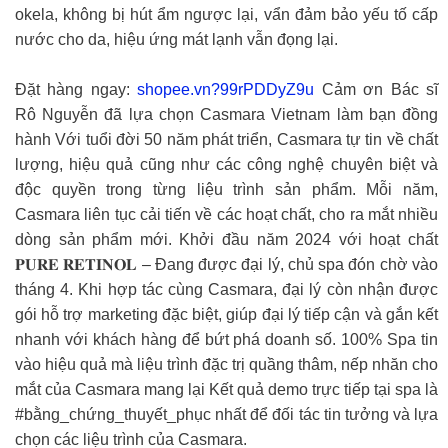
okela, không bị hút ẩm ngược lại, vẩn đảm bảo yếu tố cấp
nước cho da, hiệu ứng mát lạnh vẫn đọng lại. ️
Đặt hàng ngay:
shopee.vn?99rPDDyZ9u
Cảm ơn Bác sĩ
Rô Nguyễn đã lựa chọn Casmara Vietnam làm bạn đồng
hành Với tuổi đời 50 năm phát triển, Casmara tự tin về chất
lượng, hiệu quả cũng như các công nghệ chuyên biệt và
độc quyền trong từng liệu trình sản phẩm. Mỗi năm,
Casmara liên tục cải tiến về các hoạt chất, cho ra mắt nhiều
dòng sản phẩm mới. Khởi đầu năm 2024 với hoạt chất
𝐏𝐔𝐑𝐄 𝐑𝐄𝐓𝐈𝐍𝐎𝐋 – Đang được đại lý, chủ spa đón chờ vào
tháng 4. Khi hợp tác cùng Casmara, đại lý còn nhận được
gói hỗ trợ marketing đặc biệt, giúp đại lý tiếp cận và gắn kết
nhanh với khách hàng để bứt phá doanh số. 100% Spa tin
vào hiệu quả mà liệu trình đặc trị quầng thâm, nếp nhăn cho
mắt của Casmara mang lại Kết quả demo trực tiếp tại spa là
#bằng_chứng_thuyết_phục nhất để đối tác tin tưởng và lựa
chọn các liệu trình của Casmara.