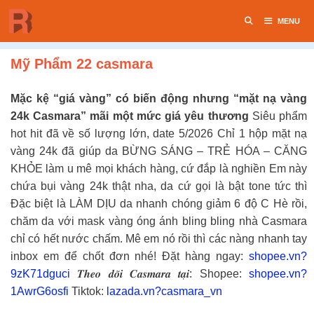
Chuyển
MENU
đến
nội
dung
Mỹ Phẩm 22 casmara
Mặc kệ “giá vàng” có biến động nhưng “mặt nạ vàng
24k Casmara” mãi một mức giá yêu thương
Siêu phẩm
hot hit đã về số lượng lớn, date 5/2026 Chỉ 1 hộp mặt nạ
vàng 24k đã giúp da BỪNG SÁNG – TRẺ HÓA – CĂNG
KHỎE làm u mê mọi khách hàng, cứ đắp là nghiền Em này
chứa bụi vàng 24k thật nha, da cứ gọi là bật tone tức thì
Đặc biệt là LÀM DỊU da nhanh chóng giảm 6 độ C Hè rồi,
chăm da với mask vàng óng ánh bling bling nhà Casmara
chỉ có hết nước chấm. Mê em nó rồi thì các nàng nhanh tay
inbox em để chốt đơn nhé! Đặt hàng ngay:
shopee.vn?
9zK71dguci
𝑻𝒉𝒆𝒐 𝒅𝒐̃𝒊 𝑪𝒂𝒔𝒎𝒂𝒓𝒂 𝒕𝒂̣𝒊: Shopee:
shopee.vn?
1AwrG6osfi
Tiktok:
lazada.vn?casmara_vn