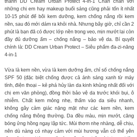
thánh DD Cream Urban Protect 4-in-1 Chắn chắn với
những chị em hay makeup buổi sáng cũng phải tốn ít nhất
10-15 phút để bôi kem dưỡng, kem chống nắng rồi kem
nền, sau đó mới dám ra khỏi nhà. Nhưng bây giờ, chỉ cần 2
phút là bạn đã có được lớp nền trong veo, mịn mướt lại còn
đầy đủ dưỡng ẩm – chống nắng – bảo vệ da. Bí quyết
chính là: DD Cream Urban Protect – Siêu phẩm đa-zi-năng
4-in-1
Vừa là kem nền, vừa là kem dưỡng ẩm, chỉ số chống nắng
SPF 50 (đặc biệt chống được cả ánh sáng xanh từ máy
tính, điện thoại – kẻ phá hủy làn da kinh khủng nhất đối với
chị em văn phòng), đồng thời bảo vệ da trước khói bụi, ô
nhiễm. Chất kem mỏng nhẹ, thấm vào da siêu nhanh,
không gây cảm giác nặng mặt như các kem nền, kem
chống nắng thông thường. Da đều màu, mịn mướt, căng
bóng ửng hồng ngay lập tức. Mùi thơm nhẹ nhàng, dễ chịu,
nên dù nàng có nhạy cảm với mùi hương vẫn có thể yên