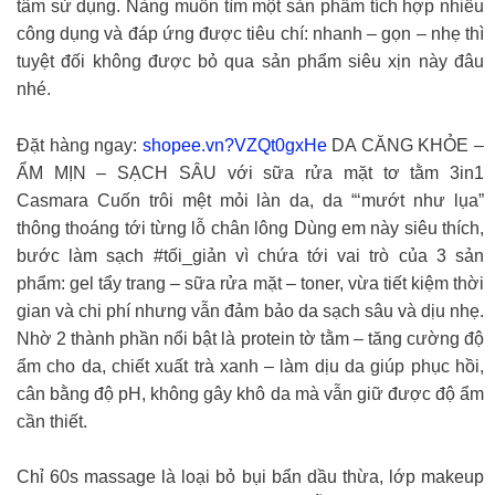
tâm sử dụng. Nàng muốn tìm một sản phẩm tích hợp nhiều
công dụng và đáp ứng được tiêu chí: nhanh – gọn – nhẹ thì
tuyệt đối không được bỏ qua sản phẩm siêu xịn này đâu
nhé. ️
Đặt hàng ngay:
shopee.vn?VZQt0gxHe
DA CĂNG KHỎE –
ẨM MỊN – SẠCH SÂU với sữa rửa mặt tơ tằm 3in1
Casmara Cuốn trôi mệt mỏi làn da, da “‘mướt như lụa”
thông thoáng tới từng lỗ chân lông Dùng em này siêu thích,
bước làm sạch #tối_giản vì chứa tới vai trò của 3 sản
phẩm: gel tẩy trang – sữa rửa mặt – toner, vừa tiết kiệm thời
gian và chi phí nhưng vẫn đảm bảo da sạch sâu và dịu nhẹ.
Nhờ 2 thành phần nổi bật là protein tờ tằm – tăng cường độ
ẩm cho da, chiết xuất trà xanh – làm dịu da giúp phục hồi,
cân bằng độ pH, không gây khô da mà vẫn giữ được độ ẩm
cần thiết.
Chỉ 60s massage là loại bỏ bụi bẩn dầu thừa, lớp makeup