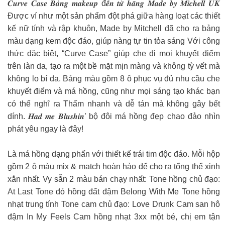
𝑪𝒖𝒓𝒗𝒆 𝑪𝒂𝒔𝒆 𝑩𝒂̉𝒏𝒈 𝒎𝒂𝒌𝒆𝒖𝒑 đ𝒆̂́𝒏 𝒕𝒖̛̀ 𝒉𝒂̃𝒏𝒈 𝑴𝒂𝒅𝒆 𝒃𝒚 𝑴𝒊𝒄𝒉𝒆𝒍𝒍 𝑼𝑲
Được ví như một sản phẩm đột phá giữa hàng loạt các thiết
kế nữ tính và rập khuôn, Made by Mitchell đã cho ra bảng
màu dạng kem độc đáo, giúp nàng tự tin tỏa sáng Với công
thức đặc biệt, “Curve Case” giúp che đi mọi khuyết điểm
trên làn da, tạo ra một bề mặt mịn màng và không tỳ vết mà
không lo bí da. Bảng màu gồm 8 ô phục vụ đủ nhu cầu che
khuyết điểm và má hồng, cũng như mọi sáng tạo khác bạn
có thể nghĩ ra Thấm nhanh và dễ tán mà không gây bết
dính. 𝑯𝒂𝒅 𝒎𝒆 𝑩𝒍𝒖𝒔𝒉𝒊𝒏’ bộ đôi má hồng đẹp chao đảo nhìn
phát yêu ngay là đây!
Là má hồng dạng phấn với thiết kế trái tim độc đáo. Mỗi hộp
gồm 2 ô màu mix & match hoàn hảo để cho ra tổng thể xinh
xắn nhất. Vy sẵn 2 màu bán chạy nhất: Tone hồng chủ đạo:
At Last Tone đỏ hồng đất đậm Belong With Me Tone hồng
nhạt trung tính Tone cam chủ đạo: Love Drunk Cam san hô
đậm In My Feels Cam hồng nhạt 3xx một bé, chị em tận