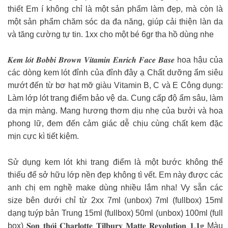
thiết Em í không chỉ là một sản phẩm làm đẹp, mà còn là
một sản phẩm chăm sóc da đa năng, giúp cải thiện làn da
và tăng cường tự tin. 1xx cho một bé 6gr tha hồ dùng nhe
𝑲𝒆𝒎 𝒍𝒐́𝒕 𝑩𝒐𝒃𝒃𝒊 𝑩𝒓𝒐𝒘𝒏 𝑽𝒊𝒕𝒂𝒎𝒊𝒏 𝑬𝒏𝒓𝒊𝒄𝒉 𝑭𝒂𝒄𝒆 𝑩𝒂𝒔𝒆 hoa hậu của
các dòng kem lót đỉnh của đỉnh đây ạ Chất dưỡng ẩm siêu
mướt đến từ bơ hạt mỡ giàu Vitamin B, C và E Công dụng:
Làm lớp lót trang điểm bảo vệ da. Cung cấp độ ẩm sâu, làm
da mịn màng. Mang hương thơm dịu nhẹ của bưởi và hoa
phong lữ, đem đến cảm giác dễ chịu cùng chất kem đặc
mịn cực kì tiết kiệm.
Sử dụng kem lót khi trang điểm là một bước không thể
thiếu để sở hữu lớp nền đẹp không tì vết. Em này được các
anh chị em nghề make dùng nhiều lắm nha! Vy sẵn các
size bên dưới chỉ từ 2xx 7ml (unbox) 7ml (fullbox) 15ml
dạng tuýp bản Trung 15ml (fullbox) 50ml (unbox) 100ml (full
box) 𝐒𝐨𝐧 𝐭𝐡𝐨̉𝐢 𝐂𝐡𝐚𝐫𝐥𝐨𝐭𝐭𝐞 𝐓𝐢𝐥𝐛𝐮𝐫𝐲 𝐌𝐚𝐭𝐭𝐞 𝐑𝐞𝐯𝐨𝐥𝐮𝐭𝐢𝐨𝐧 𝟏.𝟏𝐠 Màu