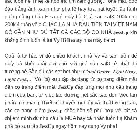
sắc luôn nè Thiết kế hộp trái tim kèm gương. Tone màu độc
đáo trắng ánh xanh như pha lê hay tựa hạt tuyết lấp lánh
giống công chúa Elsa đó mấy bà Gi.á săn sal3 400k cọc
200k 4 tuần về ạ CHẮC LÀ NHÀ ĐẦU TIÊN TẠI VIỆT NAM
CÓ GẦN NHƯ ĐỦ TẤT CẢ CÁC BỘ CỌ NHÀ 𝐉𝐞𝐬𝐬𝐔𝐩 xin
khẳng định luôn là tui 𝐕𝐲 𝐇𝐢́ 𝐁𝐞𝐚𝐮𝐭𝐲 nha mấy bà ơi
Quá là tự hào vì độ chiều khách, nhà Vy về sẵn luôn để
mấy bà khỏi phải đợi chờ với gi.á săn sal3 rẻ nhất thị
trường nè Sẵn đủ các set hot như: 𝑪𝒍𝒐𝒖𝒅 𝑫𝒂𝒏𝒄𝒆, 𝑳𝒊𝒈𝒉𝒕 𝑮𝒓𝒂𝒚,
𝑳𝒊𝒈𝒉𝒕 𝑷𝒊𝒏𝒌,… Với bộ sưu tập đa dạng từ cọ trang điểm mắt
đến cọ trang điểm mặt, 𝐉𝐞𝐬𝐬𝐔𝐩 đáp ứng mọi nhu cầu trang
điểm của bạn, từ việc tạo đường nét sắc sảo đến việc tán
phấn mịn màng Thiết kế chuyên nghiệp và chất lượng cao,
các cọ trang điểm 𝐉𝐞𝐬𝐬𝐔𝐩 chắc hẳn sẽ phù hợp với tất cả
chị em mình dù nhu cầu là MUA hay cá nhân luôn í ạ Khám
phá bộ sưu tập 𝐉𝐞𝐬𝐬𝐔𝐩 ngay hôm nay cùng Vy nha!