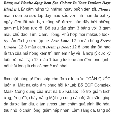
𝑩𝒂̉𝒏𝒈 𝒎𝒂́ 𝑷𝒍𝒐𝒖𝒊𝒔𝒆 𝒅𝒂̣𝒏𝒈 𝒌𝒆𝒎 𝑺𝒆𝒆 𝑪𝒐𝒍𝒐𝒖𝒓 𝑰𝒏 𝒀𝒐𝒖𝒓 𝑫𝒂𝒓𝒌𝒆𝒔𝒕 𝑫𝒂𝒚𝒔
𝑩𝒍𝒖𝒔𝒉𝒆𝒓
Lấy cảm hứng từ những ngày buồn đen tối, 𝑷𝒍𝒐𝒖𝒊𝒔𝒆
manh đến bộ sưu tập đầy màu sắc với tinh thần dù bất kỳ
ngày đen tối nào bạn cũng sẽ được thúc đẩy bởi những
gam má hồng rực rỡ. Bộ sưu tập gồm 3 bảng với 3 gam
màu chủ đạo: Tím, Cam, Hồng. Phù hợp mọi makeup look!
Vy sẵn đủ bộ sưu tập nè: 𝑳𝒐𝒗𝒆 𝑳𝒂𝒏𝒆: 12 ô màu hồng 𝑺𝒆𝒄𝒓𝒆𝒕
𝑮𝒂𝒓𝒅𝒆𝒏: 12 ô màu cam 𝑫𝒆𝒔𝒕𝒊𝒏𝒚𝒔 𝑫𝒐𝒐𝒓: 12 ô tone tím Bà nào
là fan của má hồng kem thì rinh em này về là hợp lý cực kỳ
luôn rùi nà! Tận 12 màu 1 bảng từ tone ấm đến tone lạnh,
nói thật lòng là chỉ có mờ ê mê nha!
6xx một bảng ạ! Freeship cho đơn c.k trước TOÀN QUỐC
luôn ạ. Mặt nạ cấp ẩm phục hồi Kr.Lab B5 EGF Complex
Mask Công dụng của mặt nạ B5 Kr.Lab: Hỗ trợ giảm kích
ứng, ửng đỏ, cháy nắng Mặt nạ cung cấp độ ẩm sâu, giúp
da được làm dịu, giảm stress Làm chậm quá trình lão hóa,
thu nhỏ lỗ chân lông, giảm nếp nhăn. Làm sáng da, tăng độ