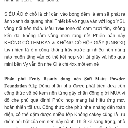
SIÊU ẢO ở chỗ là chỉ cần vào bóng đêm là ẻm sẽ phát ra
ánh xanh dạ quang nha! Thiết kế vỏ ngựa vằn với logo YSL
vàng nổi trên thân. Màu 𝟏𝟗𝟔𝟔 tone đỏ cam tươi tắn, không
kén da, không làm vàng men răng nè! Phiên bản này
KHÔNG CÓ TEM ĐÁY & KHÔNG CÓ HỘP GIẤY (UNBOX)
tuy nhiên là ẻm cũng không trầy xước gì nhiều nên nàng
nào muốn tặng vẫn có thể kết hợp với túi giấy và hộp quà
mini bên Vy vẫn ổn nhe Gi.á chỉ 4xx một em nè
𝐏𝐡𝐚̂́𝐧 𝐩𝐡𝐮̉ 𝐅𝐞𝐧𝐭𝐲 𝐁𝐞𝐚𝐮𝐭𝐲 𝐝𝐚̣𝐧𝐠 𝐧𝐞́𝐧 𝐒𝐨𝐟𝐭 𝐌𝐚𝐭𝐭𝐞 𝐏𝐨𝐰𝐝𝐞𝐫
𝐅𝐨𝐮𝐧𝐝𝐚𝐭𝐢𝐨𝐧 𝟗.𝟏𝐠 Dòng phấn phủ được phát triển dựa trên
công thức về bé kem nền từng gây chấn động giới MUA vì
độ che phủ quá đỉnh! Phức hợp mang lại hiệu ứng mờ,
hoàn thiện tối ưu. Công thức che phủ nhẹ nhàng đến toàn
diện, có thể dặm được nhiều lớp Không cakey cũng là ưu
điểm nổi bật của em nén này nàhh Thiết kế sang trọng, nhỏ