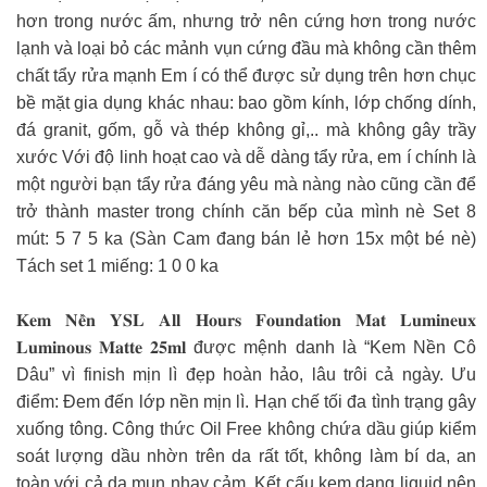
hơn trong nước ấm, nhưng trở nên cứng hơn trong nước
lạnh và loại bỏ các mảnh vụn cứng đầu mà không cần thêm
chất tẩy rửa mạnh Em í có thể được sử dụng trên hơn chục
bề mặt gia dụng khác nhau: bao gồm kính, lớp chống dính,
đá granit, gốm, gỗ và thép không gỉ,.. mà không gây trầy
xước Với độ linh hoạt cao và dễ dàng tẩy rửa, em í chính là
một người bạn tẩy rửa đáng yêu mà nàng nào cũng cần để
trở thành master trong chính căn bếp của mình nè Set 8
mút: 5 7 5 ka (Sàn Cam đang bán lẻ hơn 15x một bé nè)
Tách set 1 miếng: 1 0 0 ka
𝐊𝐞𝐦 𝐍𝐞̂̀𝐧 𝐘𝐒𝐋 𝐀𝐥𝐥 𝐇𝐨𝐮𝐫𝐬 𝐅𝐨𝐮𝐧𝐝𝐚𝐭𝐢𝐨𝐧 𝐌𝐚𝐭 𝐋𝐮𝐦𝐢𝐧𝐞𝐮𝐱
𝐋𝐮𝐦𝐢𝐧𝐨𝐮𝐬 𝐌𝐚𝐭𝐭𝐞 𝟐𝟓𝐦𝐥 được mệnh danh là “Kem Nền Cô
Dâu” vì finish mịn lì đẹp hoàn hảo, lâu trôi cả ngày. Ưu
điểm: Đem đến lớp nền mịn lì. Hạn chế tối đa tình trạng gây
xuống tông. Công thức Oil Free không chứa dầu giúp kiểm
soát lượng dầu nhờn trên da rất tốt, không làm bí da, an
toàn với cả da mụn nhạy cảm. Kết cấu kem dạng liquid nên