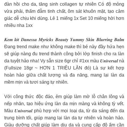
đàn hồi cho da, tăng sinh collagen tự nhiên Có độ mỏng
vừa phải, thấm đẫm tinh chất, ôm sát khuôn mặt, tạo cảm
giác dễ chịu khi dùng. Lẻ 1 miếng 1x Set 10 miếng hời hơn
nhiều nha 1xx
𝑲𝒆𝒎 𝒍𝒐́𝒕 𝑫𝒂𝒏𝒆𝒔𝒔𝒂 𝑴𝒚𝒓𝒊𝒄𝒌𝒔 𝑩𝒆𝒂𝒖𝒕𝒚 𝒀𝒖𝒎𝒎𝒚 𝑺𝒌𝒊𝒏 𝑩𝒍𝒖𝒓𝒓𝒊𝒏𝒈 𝑩𝒂𝒍𝒎
Đang trend make như không make thì bé này đầy hứa hẹn
sẽ giúp nàng đu trend thành công bởi lớp finish cho ra làn
da tuyệt hảo nha! Vy sẵn size 6gr chỉ #1xx màu 𝑼𝒏𝒊𝒗𝒆𝒓𝒔𝒂𝒍 nà
(Fullsize 18gr ~ HƠN 1 TRIỆU LẬN đó) Là sự kết hợp
hoàn hảo giữa chất lượng và đa năng, mang lại làn da
mềm mịn và tươi sáng tự nhiên.
Với công thức độc đáo, ẻm giúp làm mờ lỗ chân lông và
nếp nhăn, tạo hiệu ứng làn da mịn màng và không tỳ vết.
Màu 𝑼𝒏𝒊𝒗𝒆𝒓𝒔𝒂𝒍 phù hợp với mọi loại da, từ da sáng đến da
trung bình tối, giúp mang lại làn da tự nhiên và hoàn hảo.
Giàu dưỡng chất giúp làm dịu da và cung cấp độ ẩm cần