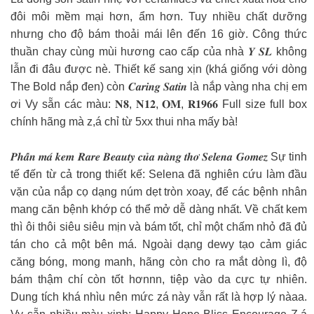
đôi môi mềm mại hơn, ẩm hơn. Tuy nhiều chất dưỡng
nhưng cho độ bám thoải mái lên đến 16 giờ. Công thức
thuần chay cùng mùi hương cao cấp của nhà 𝒀 𝑺𝑳 không
lẫn đi đâu được nè. Thiết kế sang xịn (khá giống với dòng
The Bold nắp đen) còn 𝑪𝒂𝒓𝒊𝒏𝒈 𝑺𝒂𝒕𝒊𝒏 là nắp vàng nha chị em
ơi Vy sẵn các màu: 𝐍𝟖, 𝐍𝟏𝟐, 𝐎𝐌, 𝐑𝟏𝟗𝟔𝟔 Full size full box
chính hãng mà z,á chỉ từ 5xx thui nha mấy bà!
𝑷𝒉𝒂̂́𝒏 𝒎𝒂́ 𝒌𝒆𝒎 𝑹𝒂𝒓𝒆 𝑩𝒆𝒂𝒖𝒕𝒚 𝒄𝒖̉𝒂 𝒏𝒂̀𝒏𝒈 𝒕𝒉𝒐̛ 𝑺𝒆𝒍𝒆𝒏𝒂 𝑮𝒐𝒎𝒆𝒛 Sự tinh
tế đến từ cả trong thiết kế: Selena đã nghiên cứu làm đầu
vặn của nắp cọ dạng núm dẹt tròn xoay, để các bệnh nhân
mang căn bệnh khớp có thể mở dễ dàng nhất. Về chất kem
thì ôi thôi siêu siêu mịn và bám tốt, chỉ một chấm nhỏ đã đủ
tán cho cả một bên má. Ngoài dạng dewy tạo cảm giác
căng bóng, mong manh, hãng còn cho ra mắt dòng lì, độ
bám thậm chí còn tốt hơnnn, tiệp vào da cực tự nhiên.
Dung tích khá nhìu nên mức zá này vẫn rất là hợp lý nàaa.