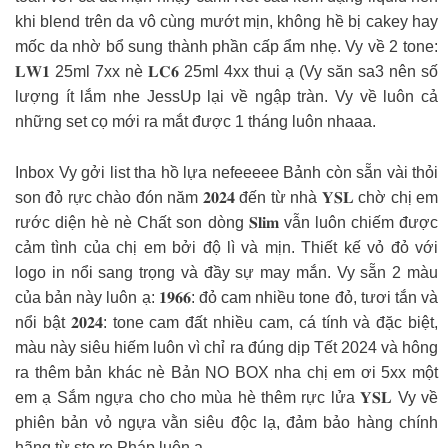
khi blend trên da vô cùng mướt mịn, không hề bị cakey hay
mốc da nhờ bổ sung thành phần cấp ẩm nhẹ. Vy về 2 tone:
𝐋𝐖𝟏 25ml 7xx nè 𝐋𝐂𝟔 25ml 4xx thui ạ (Vy săn sa3 nên số
lượng ít lắm nhe JessUp lại về ngập tràn. Vy về luôn cả
những set cọ mới ra mắt được 1 tháng luôn nhaaa.
Inbox Vy gởi list tha hồ lựa nefeeeee Bảnh còn sẵn vài thỏi
son đỏ rực chào đón năm 𝟐𝟎𝟐𝟒 đến từ nhà 𝐘𝐒𝐋 chờ chị em
rước diện hè nè Chất son dòng 𝐒𝐥𝐢𝐦 vẫn luôn chiếm được
cảm tình của chị em bởi độ lì và mịn. Thiết kế vỏ đỏ với
logo in nổi sang trọng và đầy sự may mắn. Vy sẵn 2 màu
của bản này luôn ạ: 𝟏𝟗𝟔𝟔: đỏ cam nhiều tone đỏ, tươi tắn và
nổi bật 𝟐𝟎𝟐𝟒: tone cam đất nhiều cam, cá tính và đặc biệt,
màu này siêu hiếm luôn vì chỉ ra đúng dịp Tết 2024 và hông
ra thêm bản khác nè Bản NO BOX nha chị em ơi 5xx một
em ạ Sắm ngựa cho cho mùa hè thêm rực lửa 𝐘𝐒𝐋 Vy về
phiên bản vỏ ngựa vằn siêu độc lạ, đảm bảo hàng chính
hãng từ sto.re Pháp luôn ạ.