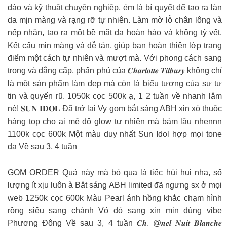
đáo và kỹ thuật chuyên nghiệp, ẻm là bí quyết để tạo ra làn
da mịn màng và rạng rỡ tự nhiên. Làm mờ lỗ chân lông và
nếp nhăn, tạo ra một bề mặt da hoàn hảo và không tỳ vết.
Kết cấu mịn màng và dễ tán, giúp bạn hoàn thiện lớp trang
điểm một cách tự nhiên và mượt mà. Với phong cách sang
trọng và đẳng cấp, phấn phủ của 𝑪𝒉𝒂𝒓𝒍𝒐𝒕𝒕𝒆 𝑻𝒊𝒍𝒃𝒖𝒓𝒚 không chỉ
là một sản phẩm làm đẹp mà còn là biểu tượng của sự tự
tin và quyến rũ. 1050k cọc 500k ạ, 1 2 tuần về nhanh lắm
nè! 𝐒𝐔𝐍 𝐈𝐃𝐎𝐋 Đã trở lại Vy gom bắt sáng ABH xịn xò thuộc
hàng top cho ai mê độ glow tự nhiên mà bám lâu nhennn
1100k cọc 600k Một màu duy nhất Sun Idol hợp mọi tone
da Về sau 3, 4 tuần
GOM ORDER Quả này mà bỏ qua là tiếc hùi hụi nha, số
lượng ít xịu luôn à Bắt sáng ABH limited đã ngưng sx ở mọi
web 1250k cọc 600k Màu Pearl ánh hồng khắc chạm hình
rồng siêu sang chảnh Vỏ đỏ sang xịn mịn đúng vibe
Phương Đông Về sau 3, 4 tuần 𝑪𝒉. @𝒏𝒆𝒍 𝑵𝒖𝒊𝒕 𝑩𝒍𝒂𝒏𝒄𝒉𝒆