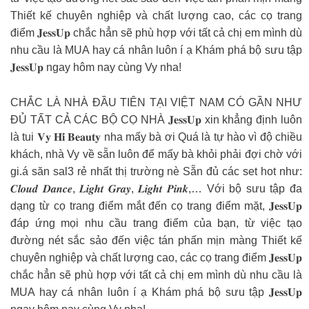
Thiết kế chuyên nghiệp và chất lượng cao, các cọ trang
điểm 𝐉𝐞𝐬𝐬𝐔𝐩 chắc hẳn sẽ phù hợp với tất cả chị em mình dù
nhu cầu là MUA hay cá nhân luôn í ạ Khám phá bộ sưu tập
𝐉𝐞𝐬𝐬𝐔𝐩 ngay hôm nay cùng Vy nha!
CHẮC LÀ NHÀ ĐẦU TIÊN TẠI VIỆT NAM CÓ GẦN NHƯ
ĐỦ TẤT CẢ CÁC BỘ CỌ NHÀ 𝐉𝐞𝐬𝐬𝐔𝐩 xin khẳng định luôn
là tui 𝐕𝐲 𝐇𝐢́ 𝐁𝐞𝐚𝐮𝐭𝐲 nha mấy bà ơi Quá là tự hào vì độ chiều
khách, nhà Vy về sẵn luôn để mấy bà khỏi phải đợi chờ với
gi.á săn sal3 rẻ nhất thị trường nè Sẵn đủ các set hot như:
𝑪𝒍𝒐𝒖𝒅 𝑫𝒂𝒏𝒄𝒆, 𝑳𝒊𝒈𝒉𝒕 𝑮𝒓𝒂𝒚, 𝑳𝒊𝒈𝒉𝒕 𝑷𝒊𝒏𝒌,… Với bộ sưu tập đa
dạng từ cọ trang điểm mắt đến cọ trang điểm mặt, 𝐉𝐞𝐬𝐬𝐔𝐩
đáp ứng mọi nhu cầu trang điểm của bạn, từ việc tạo
đường nét sắc sảo đến việc tán phấn mịn màng Thiết kế
chuyên nghiệp và chất lượng cao, các cọ trang điểm 𝐉𝐞𝐬𝐬𝐔𝐩
chắc hẳn sẽ phù hợp với tất cả chị em mình dù nhu cầu là
MUA hay cá nhân luôn í ạ Khám phá bộ sưu tập 𝐉𝐞𝐬𝐬𝐔𝐩