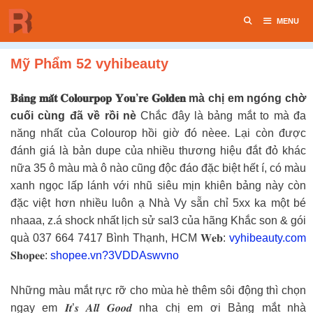
Chuyển
MENU
đến
nội
dung
Mỹ Phẩm 52 vyhibeauty
𝐁𝐚̉𝐧𝐠 𝐦𝐚̆́𝐭 𝐂𝐨𝐥𝐨𝐮𝐫𝐩𝐨𝐩 𝐘𝐨𝐮’𝐫𝐞 𝐆𝐨𝐥𝐝𝐞𝐧 mà chị em ngóng chờ
cuối cùng đã về rồi nè
Chắc đây là bảng mắt to mà đa
năng nhất của Colourop hồi giờ đó nèee. Lại còn được
đánh giá là bản dupe của nhiều thương hiệu đắt đỏ khác
nữa 35 ô màu mà ô nào cũng độc đáo đặc biệt hết í, có màu
xanh ngọc lấp lánh với nhũ siêu mịn khiên bảng này còn
đặc việt hơn nhiều luôn ạ Nhà Vy sẵn chỉ 5xx ka một bé
nhaaa, z.á shock nhất lịch sử sal3 của hãng Khắc son & gói
quà 037 664 7417 Bình Thạnh, HCM 𝐖𝐞𝐛:
vyhibeauty.com
𝐒𝐡𝐨𝐩𝐞𝐞:
shopee.vn?3VDDAswvno
Những màu mắt rực rỡ cho mùa hè thêm sôi động thì chọn
ngay em 𝑰𝒕’𝒔 𝑨𝒍𝒍 𝑮𝒐𝒐𝒅 nha chị em ơi Bảng mắt nhà