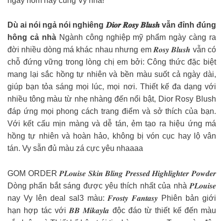
ngay hôm nay cùng Vy nha!
Dù ai nói ngả nói nghiêng 𝑫𝒊𝒐𝒓 𝑹𝒐𝒔𝒚 𝑩𝒍𝒖𝒔𝒉 vẫn đỉnh đúng
hông cả nhà
Ngành công nghiệp mỹ phẩm ngày càng ra
đời nhiều dòng má khác nhau nhưng em 𝑹𝒐𝒔𝒚 𝑩𝒍𝒖𝒔𝒉 vẫn có
chỗ đứng vững trong lòng chị em bởi: Công thức đặc biệt
mang lại sắc hồng tự nhiên và bền màu suốt cả ngày dài,
giúp bạn tỏa sáng mọi lúc, mọi nơi. Thiết kế đa dạng với
nhiều tông màu từ nhẹ nhàng đến nổi bật, Dior Rosy Blush
đáp ứng mọi phong cách trang điểm và sở thích của bạn.
Với kết cấu mịn màng và dễ tán, ẻm tạo ra hiệu ứng má
hồng tự nhiên và hoàn hảo, không bị vón cục hay lộ vân
tán. Vy sẵn đủ màu zá cực yêu nhaaaa
GOM ORDER 𝑷𝑳𝒐𝒖𝒊𝒔𝒆 𝑺𝒌𝒊𝒏 𝑩𝒍𝒊𝒏𝒈 𝑷𝒓𝒆𝒔𝒔𝒆𝒅 𝑯𝒊𝒈𝒉𝒍𝒊𝒈𝒉𝒕𝒆𝒓 𝑷𝒐𝒘𝒅𝒆𝒓
Dòng phấn bắt sáng được yêu thích nhất của nhà 𝑷𝑳𝒐𝒖𝒊𝒔𝒆
nay Vy lên deal sal3 màu: 𝑭𝒓𝒐𝒔𝒕𝒚 𝑭𝒂𝒏𝒕𝒂𝒔𝒚 Phiên bản giới
hạn hợp tác với 𝑩𝑩 𝑴𝒊𝒌𝒂𝒚𝒍𝒂 độc đáo từ thiết kế đến màu