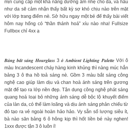
mịn cung cấp một khả năng dưỡng ẩm nhẹ cho da, và hầu
như da sẽ cảm nhận thấy bất kỳ sợ khó chịu nào trên mặt
với lớp trang điểm nè. Sở hữu ngay một bé để thấy bài viết
hôm nay hổng có “thần thánh hoá” xíu nào nha! Fullsize
Fullbox chỉ 4xx ạ
𝑩𝒂̉𝒏𝒈 𝒃𝒂̆́𝒕 𝒔𝒂́𝒏𝒈 𝑯𝒐𝒖𝒓𝒈𝒍𝒂𝒔𝒔 3 𝒐̂ 𝑨𝒎𝒃𝒊𝒆𝒏𝒕 𝑳𝒊𝒈𝒉𝒕𝒊𝒏𝒈 𝑷𝒂𝒍𝒆𝒕𝒕𝒆 Với ô
màu Incandescent cháy hàng kinh khủng thì nàng múc hẳn
bảng 3 ô tha hồ toả sáng nè. Gồm 3 màu bắt sáng công
nghệ cao giúp làm dịu và chan hoà ánh sáng trên gương
mặt để tạo ra lớp nền đẹp. Tận dụng công nghệ phát sáng
quang hoá loại bỏ những ánh sáng dễ bộc lộ khuyết điểm
của làn da, có thể làm loãng và dịu ánh sáng phản chiếu từ
đó tạo ra vẻ ngoài hoàn hảo hảo. Vy sẵn số lượng siêu ít,
bà nào săn bảng 6 ô hông kịp thì hốt liền bé này nghen!
1xxx được tận 3 ô luôn í!