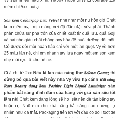
Vy sẵn nhiều màu xinh: Happy Hope Bliss Encourage Z.á
mềm chỉ 5xx thui ạ
𝑺𝒐𝒏 𝒌𝒆𝒎 𝑪𝒐𝒍𝒐𝒖𝒓𝒑𝒐𝒑 𝑳𝒖𝒙 𝑽𝒆𝒍𝒗𝒆𝒕 nhẹ như một nụ hôn gió Chất
kem mềm mại, mịn màng với độ đậm đặc vừa phải. Thành
phần chứa sự pha trộn của chiết xuất từ ​​quả lựu, quả Goji
và hạt nho giàu chất chống oxy hóa để nuôi dưỡng đôi môi.
Có được đôi môi hoàn hảo chỉ với một lần quẹt. Vy về hơn
25 màu lận nè, chị em nhanh tay lựa ngay một em son kem
nhẹ môi rực rỡ cho hè nè.
Gi.á chỉ từ 2xx
Nếu là fan của nàng thơ 𝑺𝒆𝒍𝒆𝒏𝒂 𝑮𝒐𝒎𝒆𝒛 thì
đừng bỏ qua bài viết này nha Vy vừa hạ cánh 𝑩𝒂̆́𝒕 𝒔𝒂́𝒏𝒈
𝑹𝒂𝒓𝒆 𝑩𝒆𝒂𝒖𝒕𝒚 𝒅𝒂̣𝒏𝒈 𝒌𝒆𝒎 𝑷𝒐𝒔𝒊𝒕𝒊𝒗𝒆 𝑳𝒊𝒈𝒉𝒕 𝑳𝒊𝒒𝒖𝒊𝒅 𝑳𝒖𝒎𝒊𝒏𝒊𝒛𝒆𝒓 sản
phẩm bắt sáng đình đám của hãng với gi.á săn sêu tốt
lắm nè!
Chất kem dạng lỏng sẽ hơi sệt nên dễ tán bằng tay
hoặc cọ. Nhũ mịn cho khả năng bắt sáng cao nhưng tự
nhiên như da thật. Packaging tiện lợi với đầu cọ doll foot dễ