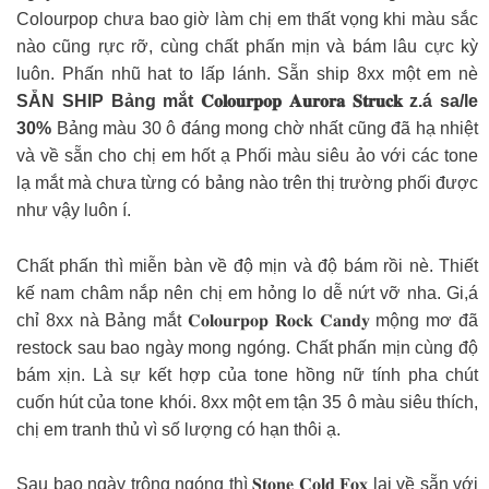
Colourpop chưa bao giờ làm chị em thất vọng khi màu sắc
nào cũng rực rỡ, cùng chất phấn mịn và bám lâu cực kỳ
luôn. Phấn nhũ hat to lấp lánh. Sẵn ship 8xx một em nè
SẴN SHIP Bảng mắt 𝐂𝐨𝐥𝐨𝐮𝐫𝐩𝐨𝐩 𝐀𝐮𝐫𝐨𝐫𝐚 𝐒𝐭𝐫𝐮𝐜𝐤 z.á sa/le
30%
Bảng màu 30 ô đáng mong chờ nhất cũng đã hạ nhiệt
và về sẵn cho chị em hốt ạ Phối màu siêu ảo với các tone
lạ mắt mà chưa từng có bảng nào trên thị trường phối được
như vậy luôn í.
Chất phấn thì miễn bàn về độ mịn và độ bám rồi nè. Thiết
kế nam châm nắp nên chị em hỏng lo dễ nứt vỡ nha. Gi,á
chỉ 8xx nà Bảng mắt 𝐂𝐨𝐥𝐨𝐮𝐫𝐩𝐨𝐩 𝐑𝐨𝐜𝐤 𝐂𝐚𝐧𝐝𝐲 mộng mơ đã
restock sau bao ngày mong ngóng. Chất phấn mịn cùng độ
bám xịn. Là sự kết hợp của tone hồng nữ tính pha chút
cuốn hút của tone khói. 8xx một em tận 35 ô màu siêu thích,
chị em tranh thủ vì số lượng có hạn thôi ạ.
Sau bao ngày trông ngóng thì 𝐒𝐭𝐨𝐧𝐞 𝐂𝐨𝐥𝐝 𝐅𝐨𝐱 lại về sẵn với