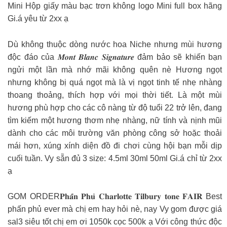
Mini Hộp giấy màu bạc trơn không logo Mini full box hãng
Gi.á yêu từ 2xx ạ
Dù không thuộc dòng nước hoa Niche nhưng mùi hương
độc đáo của 𝑴𝒐𝒏𝒕 𝑩𝒍𝒂𝒏𝒄 𝑺𝒊𝒈𝒏𝒂𝒕𝒖𝒓𝒆 đảm bảo sẽ khiến bạn
ngửi một lần mà nhớ mãi không quên nè Hương ngọt
nhưng không bị quá ngọt mà là vị ngọt tinh tế nhẹ nhàng
thoang thoảng, thích hợp với mọi thời tiết. Là một mùi
hương phù hợp cho các cô nàng từ độ tuổi 22 trở lên, đang
tìm kiếm một hương thơm nhẹ nhàng, nữ tính và nịnh mũi
dành cho các môi trường văn phòng công sở hoặc thoải
mái hơn, xúng xính diện đồ đi chơi cùng hội bạn mỗi dịp
cuối tuần. Vy sẵn đủ 3 size: 4.5ml 30ml 50ml Gi.á chỉ từ 2xx
ạ
GOM ORDER𝐏𝐡𝐚̂́𝐧 𝐏𝐡𝐮̉ 𝐂𝐡𝐚𝐫𝐥𝐨𝐭𝐭𝐞 𝐓𝐢𝐥𝐛𝐮𝐫𝐲 𝐭𝐨𝐧𝐞 𝐅𝐀𝐈𝐑 Best
phấn phủ ever mà chị em hay hỏi nè, nay Vy gom được giá
sal3 siêu tốt chị em ơi 1050k cọc 500k ạ Với công thức độc