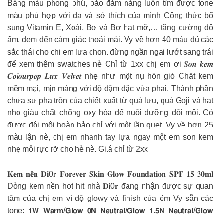
Bảng màu phong phú, bảo đảm nàng luôn tìm được tone
màu phù hợp với da và sở thích của mình Công thức bổ
sung Vitamin E, Xoài, Bơ và Bơ hạt mỡ,… tăng cường độ
ẩm, đem đến cảm giác thoải mái. Vy về hơn 40 màu đủ các
sắc thái cho chị em lựa chọn, đừng ngần ngại lướt sang trái
để xem thêm swatches nè Chỉ từ 1xx chị em ơi 𝑺𝒐𝒏 𝒌𝒆𝒎
𝑪𝒐𝒍𝒐𝒖𝒓𝒑𝒐𝒑 𝑳𝒖𝒙 𝑽𝒆𝒍𝒗𝒆𝒕 nhẹ như một nụ hôn gió Chất kem
mềm mại, mịn màng với độ đậm đặc vừa phải. Thành phần
chứa sự pha trộn của chiết xuất từ ​​quả lựu, quả Goji và hạt
nho giàu chất chống oxy hóa để nuôi dưỡng đôi môi. Có
được đôi môi hoàn hảo chỉ với một lần quẹt. Vy về hơn 25
màu lận nè, chị em nhanh tay lựa ngay một em son kem
nhẹ môi rực rỡ cho hè nè. Gi.á chỉ từ 2xx
𝐊𝐞𝐦 𝐧𝐞̂̀𝐧 𝐃𝐢0𝐫 𝐅𝐨𝐫𝐞𝐯𝐞𝐫 𝐒𝐤𝐢𝐧 𝐆𝐥𝐨𝐰 𝐅𝐨𝐮𝐧𝐝𝐚𝐭𝐢𝐨𝐧 𝐒𝐏𝐅 𝟏𝟓 𝟑𝟎𝐦𝐥
Dòng kem nền hot hit nhà 𝐃𝐢0𝐫 đang nhận được sự quan
tâm của chị em vì độ glowy và finish của ẻm Vy sẵn các
tone: 𝟭𝗪 𝗪𝗮𝗿𝗺/𝗚𝗹𝗼𝘄 𝟬𝗡 𝗡𝗲𝘂𝘁𝗿𝗮𝗹/𝗚𝗹𝗼𝘄 𝟭.𝟱𝗡 𝗡𝗲𝘂𝘁𝗿𝗮𝗹/𝗚𝗹𝗼𝘄