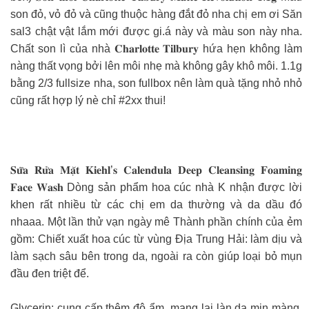
son đỏ, vỏ đỏ và cũng thuộc hàng đắt đỏ nha chị em ơi Săn
sal3 chật vật lắm mới được gi.á này và màu son này nha.
Chất son lì của nhà 𝐂𝐡𝐚𝐫𝐥𝐨𝐭𝐭𝐞 𝐓𝐢𝐥𝐛𝐮𝐫𝐲 hứa hẹn không làm
nàng thất vọng bởi lên môi nhẹ mà không gây khô môi. 1.1g
bằng 2/3 fullsize nha, son fullbox nên làm quà tặng nhỏ nhỏ
cũng rất hợp lý nè chỉ #2xx thui!
𝐒𝐮̛̃𝐚 𝐑𝐮̛̉𝐚 𝐌𝐚̣̆𝐭 𝐊𝐢𝐞𝐡𝐥’𝐬 𝐂𝐚𝐥𝐞𝐧𝐝𝐮𝐥𝐚 𝐃𝐞𝐞𝐩 𝐂𝐥𝐞𝐚𝐧𝐬𝐢𝐧𝐠 𝐅𝐨𝐚𝐦𝐢𝐧𝐠
𝐅𝐚𝐜𝐞 𝐖𝐚𝐬𝐡 Dòng sản phẩm hoa cúc nhà K nhận được lời
khen rất nhiều từ các chị em da thường và da dầu đó
nhaaa. Một lần thử vạn ngày mê Thành phần chính của ẻm
gồm: Chiết xuất hoa cúc từ vùng Địa Trung Hải: làm dịu và
làm sạch sâu bên trong da, ngoài ra còn giúp loại bỏ mụn
đầu đen triệt để.
Glycerin: cung cấp thêm độ ẩm, mang lại làn da mịn màng,