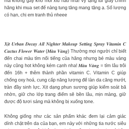
mà không gây khô môi xíu nào nha! Vy tặng túi giấy chính
hãng khi mua set để nàng tung tăng mang tặng ạ. Số lượng
có hạn, chị em tranh thủ nheee
𝑿𝒊̣𝒕 𝑼𝒓𝒃𝒂𝒏 𝑫𝒆𝒄𝒂𝒚 𝑨𝒍𝒍 𝑵𝒊𝒈𝒉𝒕𝒆𝒓 𝑴𝒂𝒌𝒆𝒖𝒑 𝑺𝒆𝒕𝒕𝒊𝒏𝒈 𝑺𝒑𝒓𝒂𝒚 𝑽𝒊𝒕𝒂𝒎𝒊𝒏 𝑪
𝑪𝒂𝒄𝒕𝒖𝒔 𝑭𝒍𝒐𝒘𝒆𝒓 𝑾𝒂𝒕𝒆𝒓 (𝑴𝒂̀𝒖 𝑽𝒂̀𝒏𝒈) Thường mọi người chỉ biết
đến chai màu tím nổi tiếng của hãng nhưng bé màu vàng
này cũng hot không kém cạnh nha! 𝑴𝒂̀𝒖 𝑽𝒂̀𝒏𝒈 = tím lâu trôi
đến 16h + thêm thành phần vitamin C. Vitamin C giúp
chống oxy hoá, cung cấp năng lượng để làn da căng mướt,
tràn đầy sinh lực. Xịt dạng phun sương giúp kiểm soát bã
nhờn, giữ cho lớp trang điểm sẽ bền lâu, mịn màng, giữ
được độ tươi sáng mà không bị xuống tone.
Không giống như các sản phẩm khác đem lại cảm giác
dính chặt trên da của bạn, em này với những tia nước siêu