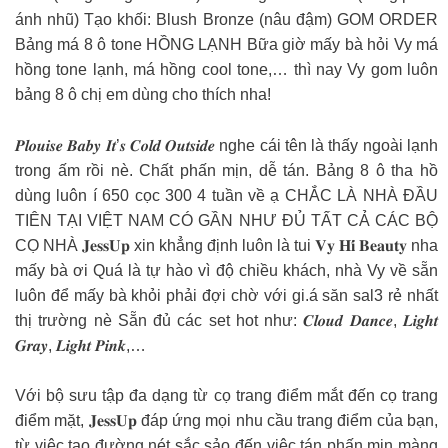
ánh nhũ) Tạo khối: Blush Bronze (nâu đậm) GOM ORDER
Bảng má 8 ô tone HỒNG LẠNH Bữa giờ mấy bà hỏi Vy má
hồng tone lạnh, má hồng cool tone,… thì nay Vy gom luôn
bảng 8 ô chị em dùng cho thích nha!
𝑷𝒍𝒐𝒖𝒊𝒔𝒆 𝑩𝒂𝒃𝒚 𝑰𝒕’𝒔 𝑪𝒐𝒍𝒅 𝑶𝒖𝒕𝒔𝒊𝒅𝒆 nghe cái tên là thấy ngoài lạnh
trong ấm rồi nè. Chất phấn mịn, dễ tán. Bảng 8 ô tha hồ
dùng luôn í 650 cọc 300 4 tuần về ạ CHẮC LÀ NHÀ ĐẦU
TIÊN TẠI VIỆT NAM CÓ GẦN NHƯ ĐỦ TẤT CẢ CÁC BỘ
CỌ NHÀ 𝐉𝐞𝐬𝐬𝐔𝐩 xin khẳng định luôn là tui 𝐕𝐲 𝐇𝐢́ 𝐁𝐞𝐚𝐮𝐭𝐲 nha
mấy bà ơi Quá là tự hào vì độ chiều khách, nhà Vy về sẵn
luôn để mấy bà khỏi phải đợi chờ với gi.á săn sal3 rẻ nhất
thị trường nè Sẵn đủ các set hot như: 𝑪𝒍𝒐𝒖𝒅 𝑫𝒂𝒏𝒄𝒆, 𝑳𝒊𝒈𝒉𝒕
𝑮𝒓𝒂𝒚, 𝑳𝒊𝒈𝒉𝒕 𝑷𝒊𝒏𝒌,…
Với bộ sưu tập đa dạng từ cọ trang điểm mắt đến cọ trang
điểm mặt, 𝐉𝐞𝐬𝐬𝐔𝐩 đáp ứng mọi nhu cầu trang điểm của bạn,
từ việc tạo đường nét sắc sảo đến việc tán phấn mịn màng