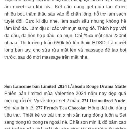
ẩm mượt sau khi rửa. Kết cấu dạng gel giúp tạo được
nhiều bọt, thẩm thấu sâu vào lỗ chân lông, hỗ trợ làm sạch
tuyệt đối. Cực kì dịu nhẹ, làm sạch sâu nhưng không hề
làm khô da. Làm dịu đi các vết mụn sưng đỏ. Thích hợp với
da dầu, da hỗn hợp dầu, da mụn. Chỉ #5xx một chai 230ml
nhaaa. Thị trường toàn 650k trở lên thuiii HDSD: Làm ướt
lòng bàn tay, cho sữa rửa mặt lên và massage để tạo bọt
trước, sau đó mới massage trên mặt nhe.
𝐒𝐨𝐧 𝐋𝐚𝐧𝐜𝐨𝐦𝐞 𝐛𝐚̉𝐧 𝐋𝐢𝐦𝐢𝐭𝐞𝐝 𝟐𝟎𝟐𝟒 𝐋’𝐚𝐛𝐬𝐨𝐥𝐮 𝐑𝐨𝐮𝐠𝐞 𝐃𝐫𝐚𝐦𝐚 𝐌𝐚𝐭𝐭𝐞
Phiên bản limited mùa Valentine 2024 năm nay đẹp quá
mọi người ới. Vy về được set 2 màu: 𝟐𝟐𝟏 𝐃𝐫𝐚𝐦𝐚𝐭𝐢𝐳𝐞𝐝 𝐍𝐮𝐝𝐞:
Đỏ nâu tinh tế. 𝟐𝟕𝟕 𝐅𝐫𝐞𝐧𝐜𝐡 𝐓𝐞𝐚 𝐂𝐡𝐨𝐜𝐨𝐥𝐚𝐭: Hồng đất dịu dàng
tiểu thư. Thiết kế vỏ trái tim xinh xắn rung động luôn ạ Set
sang trọng từ trong ra ngoài nè. Chất son mịn lì, độ bám cao