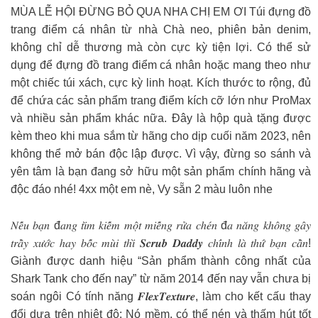
MÙA LỄ HỘI ĐỪNG BỎ QUA NHA CHỊ EM ƠI Túi đựng đồ
trang điểm cá nhân từ nhà Chà neo, phiên bản denim,
không chỉ dễ thương mà còn cực kỳ tiện lợi. Có thể sử
dụng để đựng đồ trang điểm cá nhân hoặc mang theo như
một chiếc túi xách, cực kỳ linh hoạt. Kích thước to rộng, đủ
để chứa các sản phẩm trang điểm kích cỡ lớn như ProMax
và nhiều sản phẩm khác nữa. Đây là hộp quà tặng được
kèm theo khi mua sắm từ hãng cho dịp cuối năm 2023, nên
không thể mở bán độc lập được. Vì vậy, đừng so sánh và
yên tâm là bạn đang sở hữu một sản phẩm chính hãng và
độc đáo nhé! 4xx một em nè, Vy sẵn 2 màu luôn nhe
𝑁𝑒̂́𝑢 𝑏𝑎̣𝑛 đ𝑎𝑛𝑔 𝑡𝑖̀𝑚 𝑘𝑖𝑒̂́𝑚 𝑚𝑜̣̂𝑡 𝑚𝑖𝑒̂́𝑛𝑔 𝑟𝑢̛̉𝑎 𝑐ℎ𝑒́𝑛 đ𝑎 𝑛𝑎̆𝑛𝑔 𝑘ℎ𝑜̂𝑛𝑔 𝑔𝑎̂𝑦
𝑡𝑟𝑎̂̀𝑦 𝑥𝑢̛𝑜̛́𝑐 ℎ𝑎𝑦 𝑏𝑜̂́𝑐 𝑚𝑢̀𝑖 𝑡ℎ𝑖̀ 𝑺𝒄𝒓𝒖𝒃 𝑫𝒂𝒅𝒅𝒚 𝑐ℎ𝑖́𝑛ℎ 𝑙𝑎̀ 𝑡ℎ𝑢̛́ 𝑏𝑎̣𝑛 𝑐𝑎̂̀𝑛!
Giành được danh hiệu “Sản phẩm thành công nhất của
Shark Tank cho đến nay” từ năm 2014 đến nay vẫn chưa bị
soán ngôi Có tính năng 𝑭𝒍𝒆𝒙𝑻𝒆𝒙𝒕𝒖𝒓𝒆, làm cho kết cấu thay
đổi dựa trên nhiệt độ: Nó mềm, có thể nén và thấm hút tốt