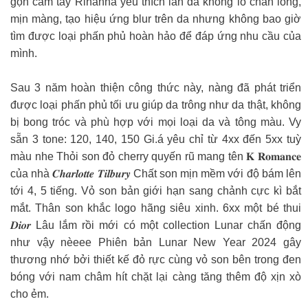
gọn cầm tay Rihanna yêu thích làn da không lỗ chân lông,
mịn màng, tạo hiệu ứng blur trên da nhưng không bao giờ
tìm được loại phấn phủ hoàn hảo để đáp ứng nhu cầu của
mình.
Sau 3 năm hoàn thiện công thức này, nàng đã phát triển
được loại phấn phủ tối ưu giúp da trông như da thật, không
bị bong tróc và phù hợp với mọi loại da và tông màu. Vy
sẵn 3 tone: 120, 140, 150 Gi.á yêu chỉ từ 4xx đến 5xx tuỳ
màu nhe Thỏi son đỏ cherry quyến rũ mang tên 𝐊 𝐑𝐨𝐦𝐚𝐧𝐜𝐞
của nhà 𝑪𝒉𝒂𝒓𝒍𝒐𝒕𝒕𝒆 𝑻𝒊𝒍𝒃𝒖𝒓𝒚 Chất son mịn mềm với độ bám lên
tới 4, 5 tiếng. Vỏ son bản giới hạn sang chảnh cực kì bắt
mắt. Thân son khắc logo hãng siêu xinh. 6xx một bé thui
𝑫𝒊𝒐𝒓 Lâu lắm rồi mới có một collection Lunar chấn động
như vậy nèeee Phiên bản Lunar New Year 2024 gây
thương nhớ bởi thiết kế đỏ rực cùng vỏ son bên trong đen
bóng với nam châm hít chặt lại càng tăng thêm độ xịn xò
cho ẻm.