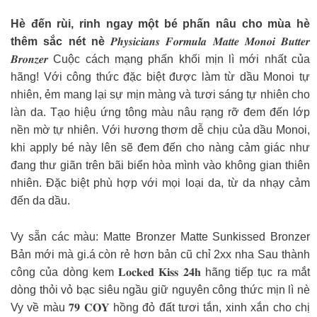
Hè đến rùi, rinh ngay một bé phấn nâu cho mùa hè
thêm sắc nét nè
𝑷𝒉𝒚𝒔𝒊𝒄𝒊𝒂𝒏𝒔 𝑭𝒐𝒓𝒎𝒖𝒍𝒂 𝑴𝒂𝒕𝒕𝒆 𝑴𝒐𝒏𝒐𝒊 𝑩𝒖𝒕𝒕𝒆𝒓
𝑩𝒓𝒐𝒏𝒛𝒆𝒓 Cuộc cách mạng phấn khối mịn lì mới nhất của
hãng! Với công thức đặc biệt được làm từ dầu Monoi tự
nhiên, ẻm mang lại sự mịn màng và tươi sáng tự nhiên cho
làn da. Tạo hiệu ứng tông màu nâu rạng rỡ đem đến lớp
nền mờ tự nhiên. Với hương thơm dễ chịu của dầu Monoi,
khi apply bé này lên sẽ đem đến cho nàng cảm giác như
đang thư giãn trên bãi biển hòa mình vào không gian thiên
nhiên. Đặc biệt phù hợp với mọi loại da, từ da nhạy cảm
đến da dầu.
Vy sẵn các màu: Matte Bronzer Matte Sunkissed Bronzer
Bản mới mà gi.á còn rẻ hơn bản cũ chỉ 2xx nha Sau thành
công của dòng kem 𝐋𝐨𝐜𝐤𝐞𝐝 𝐊𝐢𝐬𝐬 𝟐𝟒𝐡 hãng tiếp tục ra mắt
dòng thỏi vỏ bạc siêu ngầu giữ nguyên công thức mịn lì nè
Vy về màu 𝟕𝟗 𝐂𝐎𝐘 hồng đỏ đất tươi tắn, xinh xắn cho chị