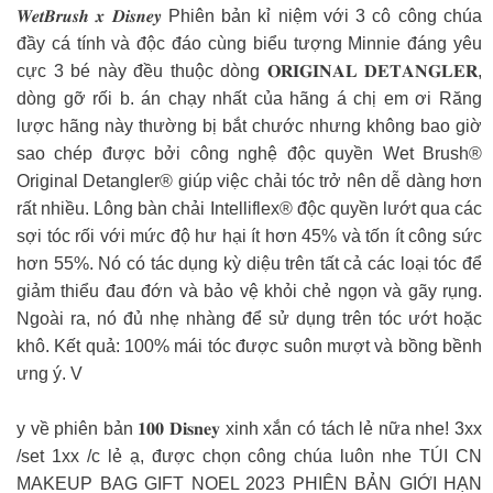
𝑾𝒆𝒕𝑩𝒓𝒖𝒔𝒉 𝒙 𝑫𝒊𝒔𝒏𝒆𝒚 Phiên bản kỉ niệm với 3 cô công chúa
đầy cá tính và độc đáo cùng biểu tượng Minnie đáng yêu
cực 3 bé này đều thuộc dòng 𝐎𝐑𝐈𝐆𝐈𝐍𝐀𝐋 𝐃𝐄𝐓𝐀𝐍𝐆𝐋𝐄𝐑,
dòng gỡ rối b. án chạy nhất của hãng á chị em ơi Răng
lược hãng này thường bị bắt chước nhưng không bao giờ
sao chép được bởi công nghệ độc quyền Wet Brush®
Original Detangler® giúp việc chải tóc trở nên dễ dàng hơn
rất nhiều. Lông bàn chải Intelliflex® độc quyền lướt qua các
sợi tóc rối với mức độ hư hại ít hơn 45% và tốn ít công sức
hơn 55%. Nó có tác dụng kỳ diệu trên tất cả các loại tóc để
giảm thiểu đau đớn và bảo vệ khỏi chẻ ngọn và gãy rụng.
Ngoài ra, nó đủ nhẹ nhàng để sử dụng trên tóc ướt hoặc
khô. Kết quả: 100% mái tóc được suôn mượt và bồng bềnh
ưng ý. V
y về phiên bản 𝟏𝟎𝟎 𝐃𝐢𝐬𝐧𝐞𝐲 xinh xắn có tách lẻ nữa nhe! 3xx
/set 1xx /c lẻ ạ, được chọn công chúa luôn nhe TÚI CN
MAKEUP BAG GIFT NOEL 2023 PHIÊN BẢN GIỚI HẠN