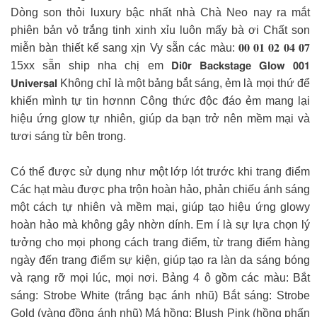
Dòng son thỏi luxury bậc nhất nhà Chà Neo nay ra mắt
phiên bản vỏ trắng tinh xinh xỉu luôn mấy bà ơi Chất son
miễn bàn thiết kế sang xịn Vy sẵn các màu: 𝟎𝟎 𝟎𝟏 𝟎𝟐 𝟎𝟒 𝟎𝟕
15xx sẵn ship nha chị em 𝗗𝗶𝟬𝗿 𝗕𝗮𝗰𝗸𝘀𝘁𝗮𝗴𝗲 𝗚𝗹𝗼𝘄 𝟬𝟬𝟭
𝗨𝗻𝗶𝘃𝗲𝗿𝘀𝗮𝗹 Không chỉ là một bảng bắt sáng, ẻm là mọi thứ để
khiến mình tự tin hơnnn Công thức độc đáo ẻm mang lại
hiệu ứng glow tự nhiên, giúp da bạn trở nên mềm mại và
tươi sáng từ bên trong.
Có thể được sử dụng như một lớp lót trước khi trang điểm
Các hạt màu được pha trộn hoàn hảo, phản chiếu ánh sáng
một cách tự nhiên và mềm mại, giúp tạo hiệu ứng glowy
hoàn hảo mà không gây nhờn dính. Em í là sự lựa chọn lý
tưởng cho mọi phong cách trang điểm, từ trang điểm hàng
ngày đến trang điểm sự kiện, giúp tạo ra làn da sáng bóng
và rạng rỡ mọi lúc, mọi nơi. Bảng 4 ô gồm các màu: Bắt
sáng: Strobe White (trắng bạc ánh nhũ) Bắt sáng: Strobe
Gold (vàng đồng ánh nhũ) Má hồng: Blush Pink (hồng phấn