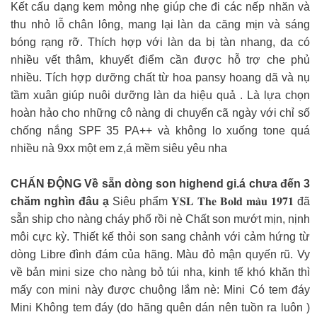
Kết cấu dạng kem mỏng nhẹ giúp che đi các nếp nhăn và
thu nhỏ lỗ chân lông, mang lại làn da căng mịn và sáng
bóng rạng rỡ. Thích hợp với làn da bị tàn nhang, da có
nhiều vết thâm, khuyết điểm cần được hỗ trợ che phủ
nhiều. Tích hợp dưỡng chất từ hoa pansy hoang dã và nụ
tầm xuân giúp nuôi dưỡng làn da hiệu quả . Là lựa chọn
hoàn hảo cho những cô nàng di chuyển cã ngày với chỉ số
chống nắng SPF 35 PA++ và không lo xuống tone quá
nhiều nà 9xx một em z,á mềm siêu yêu nha
CHẤN ĐỘNG Về sẵn dòng son highend gi.á chưa đến 3
chăm nghìn đâu ạ
Siêu phẩm 𝐘𝐒𝐋 𝐓𝐡𝐞 𝐁𝐨𝐥𝐝 𝐦𝐚̀𝐮 𝟏𝟗𝟕𝟏 đã
sẵn ship cho nàng cháy phố rồi nè Chất son mướt mịn, nịnh
môi cực kỳ. Thiết kế thỏi son sang chảnh với cảm hứng từ
dòng Libre đình đám của hãng. Màu đỏ mận quyến rũ. Vy
về bản mini size cho nàng bỏ túi nha, kinh tế khó khăn thì
mấy con mini này được chuộng lắm nè: Mini Có tem đáy
Mini Không tem đáy (do hãng quên dán nên tuồn ra luôn )