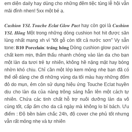
em diện daily hay dùng cho những đêm tiệc tùng lễ hội vẫn
mãi đỉnh nhen! 5xx một bé ạ.
𝑪𝒖𝒔𝒉𝒊𝒐𝒏 𝒀𝑺𝑳 𝑻𝒐𝒖𝒄𝒉𝒆 𝑬́𝒄𝒍𝒂𝒕 𝑮𝒍𝒐𝒘 𝑷𝒂𝒄𝒕 hay còn gọi là 𝑪𝒖𝒔𝒉𝒊𝒐𝒏
𝒀𝑺𝑳 𝑯𝒐̂̀𝒏𝒈 Một trong những dòng cushion hot hit được săn
lùng nhất mạng xh vì “tốt gỗ còn tốt cả nước sơn” Vy sẵn
tone: 𝐁𝟏𝟎 𝐏𝐨𝐫𝐜𝐞𝐥𝐚𝐢𝐧: 𝐭𝐫𝐚̆́𝐧𝐠 𝐡𝐨̂̀𝐧𝐠 Dòng cushion glow pact với
chất kem mịn, thẩm thấu nhanh chóng vào làn da cho bạn
một làn da tươi trẻ tự nhiên, không hề nặng mặt hay bóng
nhờn khó chịu. Chỉ cần một lớp kem mỏng nhẹ bạn đã có
thể dễ dàng che đi những vùng da tối màu hay những đốm
đỏ do mụn, ẻm còn sử dụng hiệu ứng Touche Eclat huyền
dịu cho làn da của nàng trông sáng hẳn lên một cách tự
nhiên. Chứa các tinh chất hỗ trợ nuôi dưỡng làn da vô
cùng tốt, cấp ẩm cho da cả ngày mà không lo bí bách. Ưu
điểm : Độ bền bám chắc 24h, độ cover che phủ tốt nhưng
vẫn rất mỏng nhẹ và tự nhiên