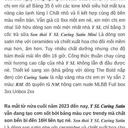
chị em rùi ạ!! Bảng 35 ô với các tone khói siêu hút mắt tựa
nàng cáo lạnh lùng í Chất nhũ và lì kết hợp cùng độ bền
màu miễn bàn. Vẫn giá cũ 8xx một em nè, xin mời chị em
nha! Sở hữu dòng son môi mới nhất nhà 𝒀 𝑺𝑳 chỉ bằng 3
cốc trà sữa 𝑺𝒐𝒏 𝒕𝒉𝒐̉𝒊 𝒀 𝑺𝑳 𝑪𝒂𝒓𝒊𝒏𝒈 𝑺𝒂𝒕𝒊𝒏 𝑴𝒊𝒏𝒊 Là dòng son
satin nhẹ với ceramides và chiết xuất hoa cho đôi môi mềm
mại hơn, ẩm hơn. Tuy nhiều chất dưỡng nhưng cho độ
bám thoải mái lên đến 16 giờ. Công thức thuần chay cùng
mùi hương cao cấp của nhà 𝒀 𝑺𝑳 không lẫn đi đâu được
nè. Thiết kế sang xịn (khá giống với dòng The Bold nắp
đen) còn 𝑪𝒂𝒓𝒊𝒏𝒈 𝑺𝒂𝒕𝒊𝒏 là nắp vàng nha chị em ơi Vy sẵn 2
màu: 𝑹𝑴: đỏ quyến rũ 𝑵𝑴: hồng cam nude MLBB Full box
3xx Unbox 2xx
Ra mắt từ nửa cuối năm 2023 đến nay, 𝒀 𝑺𝑳 𝑪𝒂𝒓𝒊𝒏𝒈 𝑺𝒂𝒕𝒊𝒏
vẫn đang tạo cơn sốt bởi bảng màu cực trendy mà chất
son bển bỉ đến 16H liên tục nè.
𝑺𝒐𝒏 𝒕𝒉𝒐̉𝒊 𝒀 𝑺𝑳 𝑪𝒂𝒓𝒊𝒏𝒈 𝑺𝒂𝒕𝒊𝒏
Là dòng son satin nhẹ với ceramides và chiết xuất hoa cho