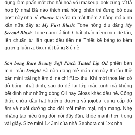
dụng làm phấn mắt cho hài hoà với makeup look cũng rất là
hợp lý nha! Bà nào thích má hồng phấn thì đừng bỏ qua
post này nha, vì 𝑷𝒍𝒐𝒖𝒊𝒔𝒆 lại vừa ra mắt thêm 2 bảng má xinh
xắn nữa đây ạ: 𝑴𝒚 𝑭𝒊𝒓𝒔𝒕 𝑩𝒍𝒖𝒔𝒉: Tone hồng dịu dàng 𝑴𝒚
𝑺𝒆𝒄𝒐𝒏𝒅 𝑩𝒍𝒖𝒔𝒉: Tone cam cá tính Chất phấn mềm mịn, dễ tán,
lên chuẩn từ lần quẹt đầu tiên nè Thiết kế bảng to kèm
gương luôn ạ. 6xx một bảng 8 ô nè
𝑺𝒐𝒏 𝒃𝒐́𝒏𝒈 𝑹𝒂𝒓𝒆 𝑩𝒆𝒂𝒖𝒕𝒚 𝑺𝒐𝒇𝒕 𝑷𝒊𝒏𝒄𝒉 𝑻𝒊𝒏𝒕𝒆𝒅 𝑳𝒊𝒑 𝑶𝒊𝒍 phiên bản
mini màu 𝑫𝒆𝒍𝒊𝒈𝒉𝒕 Bà nào đang mê mẩn em này thì tậu thử
bản mini trải nghiệm đi nè chỉ #1xx thui Khi mới thoa lên có
độ bóng nhất định, sau đó để lại lớp màu xinh mà không
bết dính như những dòng Oil hay Gloss khác đâu nè. Công
thức chứa dầu hạt hướng dương và jojoba, cung cấp độ
ẩm và nuôi dưỡng cho đôi môi mềm mại, mịn màng. Nhẹ
nhàng tạo hiệu ứng đôi môi đầy đặn, khỏe mạnh hơn trong
vài giây. Size mini 1.43ml của nhà Sephora chỉ 1xx nha