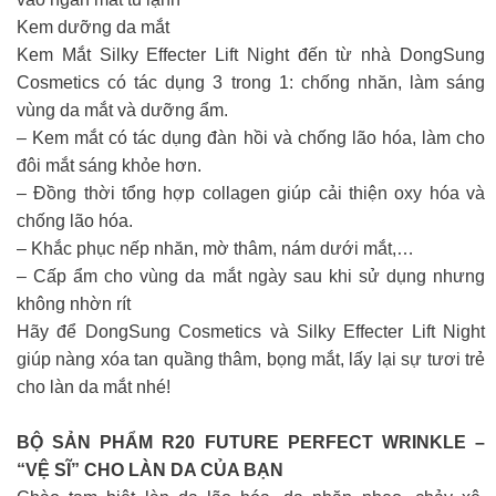
Kem dưỡng da mắt
Kem Mắt Silky Effecter Lift Night đến từ nhà DongSung
Cosmetics có tác dụng 3 trong 1: chống nhăn, làm sáng
vùng da mắt và dưỡng ẩm.
– Kem mắt có tác dụng đàn hồi và chống lão hóa, làm cho
đôi mắt sáng khỏe hơn.
– Đồng thời tổng hợp collagen giúp cải thiện oxy hóa và
chống lão hóa.
– Khắc phục nếp nhăn, mờ thâm, nám dưới mắt,…
– Cấp ẩm cho vùng da mắt ngày sau khi sử dụng nhưng
không nhờn rít
Hãy để DongSung Cosmetics và Silky Effecter Lift Night
giúp nàng xóa tan quầng thâm, bọng mắt, lấy lại sự tươi trẻ
cho làn da mắt nhé!
BỘ SẢN PHẨM R20 FUTURE PERFECT WRINKLE –
“VỆ SĨ” CHO LÀN DA CỦA BẠN