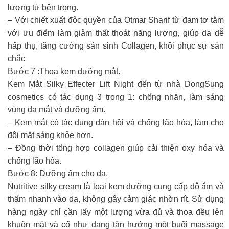
lượng từ bên trong.
– Với chiết xuất độc quyền của Otmar Sharif từ đạm tơ tằm
với ưu điểm làm giảm thất thoát năng lượng, giúp da dễ
hấp thụ, tăng cường sản sinh Collagen, khôi phục sự săn
chắc
Bước 7 :Thoa kem dưỡng mắt.
Kem Mắt Silky Effecter Lift Night đến từ nhà DongSung
cosmetics có tác dụng 3 trong 1: chống nhăn, làm sáng
vùng da mắt và dưỡng ẩm.
– Kem mắt có tác dụng đàn hồi và chống lão hóa, làm cho
đôi mắt sáng khỏe hơn.
– Đồng thời tổng hợp collagen giúp cải thiện oxy hóa và
chống lão hóa.
Bước 8: Dưỡng ẩm cho da.
Nutritive silky cream là loại kem dưỡng cung cấp độ ẩm và
thấm nhanh vào da, không gây cảm giác nhờn rít. Sử dụng
hàng ngày chỉ cần lấy một lượng vừa đủ và thoa đều lên
khuôn mặt và cổ như đang tận hưởng một buổi massage