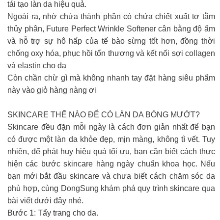
tái tạo làn da hiệu quả.
Ngoài ra, nhờ chứa thành phần có chứa chiết xuất tơ tằm
thủy phân, Future Perfect Wrinkle Softener cân bằng độ ẩm
và hỗ trợ sự hô hấp của tế bào sừng tốt hơn, đồng thời
chống oxy hóa, phục hồi tổn thương và kết nối sợi collagen
và elastin cho da
Còn chần chừ gì mà không nhanh tay đặt hàng siêu phẩm
này vào giỏ hàng nàng ơi
SKINCARE THẾ NÀO ĐỂ CÓ LÀN DA BÓNG MƯỚT?
Skincare đều đặn mỗi ngày là cách đơn giản nhất để bạn
có được một làn da khỏe đẹp, mịn màng, không tì vết. Tuy
nhiên, để phát huy hiệu quả tối ưu, bạn cần biết cách thực
hiện các bước skincare hàng ngày chuẩn khoa học. Nếu
bạn mới bắt đầu skincare và chưa biết cách chăm sóc da
phù hợp, cùng DongSung khám phá quy trình skincare qua
bài viết dưới đây nhé.
Bước 1: Tẩy trang cho da.