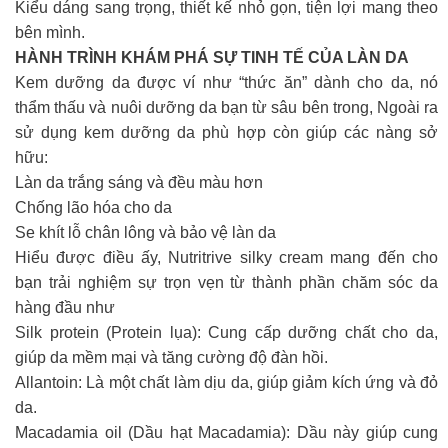
Kiểu dáng sang trọng, thiết kế nhỏ gọn, tiện lợi mang theo
bên mình.
HÀNH TRÌNH KHÁM PHÁ SỰ TINH TẾ CỦA LÀN DA
Kem dưỡng da được ví như “thức ăn” dành cho da, nó
thẩm thấu và nuôi dưỡng da bạn từ sâu bên trong, Ngoài ra
sử dụng kem dưỡng da phù hợp còn giúp các nàng sở
hữu:
Làn da trắng sáng và đều màu hơn
Chống lão hóa cho da
Se khít lỗ chân lông và bảo vệ làn da
Hiểu được điều ấy, Nutritrive silky cream mang đến cho
bạn trải nghiệm sự trọn vẹn từ thành phần chăm sóc da
hàng đầu như
Silk protein (Protein lụa): Cung cấp dưỡng chất cho da,
giúp da mềm mại và tăng cường độ đàn hồi.
Allantoin: Là một chất làm dịu da, giúp giảm kích ứng và đỏ
da.
Macadamia oil (Dầu hạt Macadamia): Dầu này giúp cung