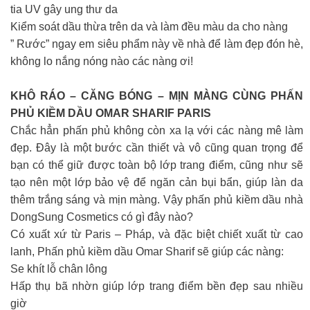
tia UV gây ung thư da
Kiểm soát dầu thừa trên da và làm đều màu da cho nàng
” Rước” ngay em siêu phẩm này về nhà để làm đẹp đón hè,
không lo nắng nóng nào các nàng ơi!
KHÔ RÁO – CĂNG BÓNG – MỊN MÀNG CÙNG PHẤN
PHỦ KIỀM DẦU OMAR SHARIF PARIS
Chắc hẳn phấn phủ không còn xa lạ với các nàng mê làm
đẹp. Đây là một bước cần thiết và vô cũng quan trọng để
bạn có thể giữ được toàn bộ lớp trang điểm, cũng như sẽ
tạo nên một lớp bảo vệ để ngăn cản bụi bẩn, giúp làn da
thêm trắng sáng và mịn màng. Vậy phấn phủ kiềm dầu nhà
DongSung Cosmetics có gì đây nào?
Có xuất xứ từ Paris – Pháp, và đặc biệt chiết xuất từ cao
lanh, Phấn phủ kiềm dầu Omar Sharif sẽ giúp các nàng:
Se khít lỗ chân lông
Hấp thụ bã nhờn giúp lớp trang điểm bền đẹp sau nhiều
giờ