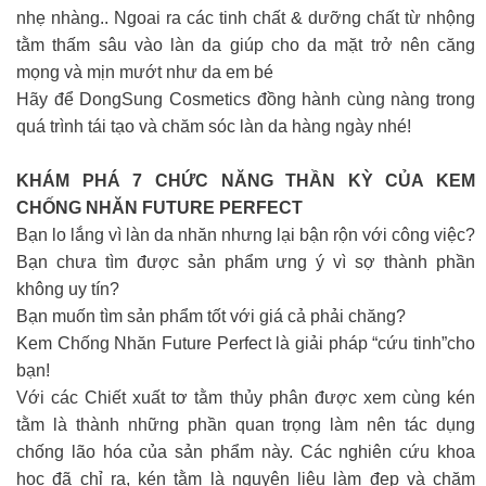
nhẹ nhàng.. Ngoai ra các tinh chất & dưỡng chất từ nhộng
tằm thấm sâu vào làn da giúp cho da mặt trở nên căng
mọng và mịn mướt như da em bé
Hãy để DongSung Cosmetics đồng hành cùng nàng trong
quá trình tái tạo và chăm sóc làn da hàng ngày nhé!
KHÁM PHÁ 7 CHỨC NĂNG THẦN KỲ CỦA KEM
CHỐNG NHĂN FUTURE PERFECT
Bạn lo lắng vì làn da nhăn nhưng lại bận rộn với công việc?
Bạn chưa tìm được sản phẩm ưng ý vì sợ thành phần
không uy tín?
Bạn muốn tìm sản phẩm tốt với giá cả phải chăng?
Kem Chống Nhăn Future Perfect là giải pháp “cứu tinh”cho
bạn!
Với các Chiết xuất tơ tằm thủy phân được xem cùng kén
tằm là thành những phần quan trọng làm nên tác dụng
chống lão hóa của sản phẩm này. Các nghiên cứu khoa
học đã chỉ ra, kén tằm là nguyên liệu làm đẹp và chăm