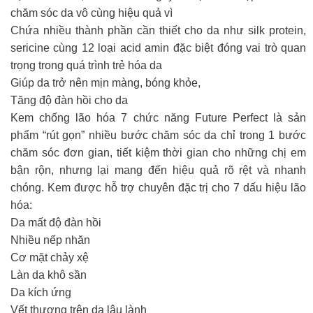
chăm sóc da vô cùng hiệu quả vì
Chứa nhiều thành phần cần thiết cho da như silk protein,
sericine cùng 12 loại acid amin đặc biệt đóng vai trò quan
trọng trong quá trình trẻ hóa da
Giúp da trở nên mịn màng, bóng khỏe,
Tăng độ đàn hồi cho da
Kem chống lão hóa 7 chức năng Future Perfect là sản
phẩm “rút gọn” nhiều bước chăm sóc da chỉ trong 1 bước
chăm sóc đơn gian, tiết kiệm thời gian cho những chị em
bận rộn, nhưng lại mang đến hiệu quả rõ rệt và nhanh
chóng. Kem được hỗ trợ chuyên đặc trị cho 7 dấu hiệu lão
hóa:
Da mất độ đàn hồi
Nhiều nếp nhăn
Cơ mặt chảy xệ
Làn da khô sần
Da kích ứng
Vết thương trên da lâu lành