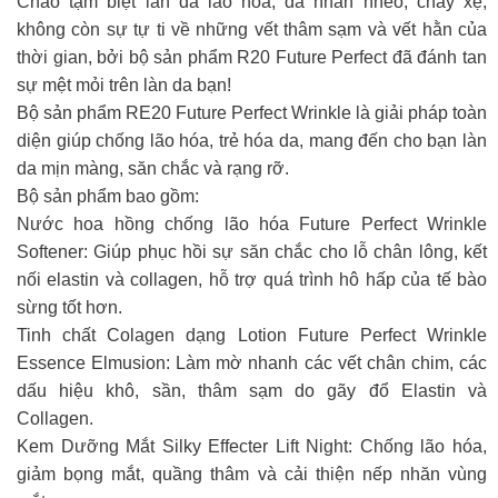
Chào tạm biệt làn da lão hóa, da nhăn nheo, chảy xệ,
không còn sự tự ti về những vết thâm sạm và vết hằn của
thời gian, bởi bộ sản phẩm R20 Future Perfect đã đánh tan
sự mệt mỏi trên làn da bạn!
Bộ sản phẩm RE20 Future Perfect Wrinkle là giải pháp toàn
diện giúp chống lão hóa, trẻ hóa da, mang đến cho bạn làn
da mịn màng, săn chắc và rạng rỡ.
Bộ sản phẩm bao gồm:
Nước hoa hồng chống lão hóa Future Perfect Wrinkle
Softener: Giúp phục hồi sự săn chắc cho lỗ chân lông, kết
nối elastin và collagen, hỗ trợ quá trình hô hấp của tế bào
sừng tốt hơn.
Tinh chất Colagen dạng Lotion Future Perfect Wrinkle
Essence Elmusion: Làm mờ nhanh các vết chân chim, các
dấu hiệu khô, sần, thâm sạm do gãy đổ Elastin và
Collagen.
Kem Dưỡng Mắt Silky Effecter Lift Night: Chống lão hóa,
giảm bọng mắt, quầng thâm và cải thiện nếp nhăn vùng