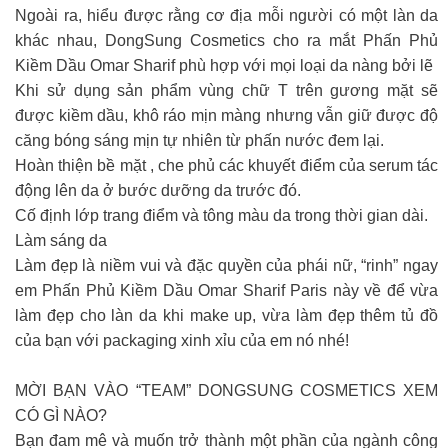
Ngoài ra, hiểu được rằng cơ địa mỗi người có một làn da
khác nhau, DongSung Cosmetics cho ra mắt Phấn Phủ
Kiềm Dầu Omar Sharif phù hợp với mọi loại da nàng bởi lẽ
Khi sử dụng sản phẩm vùng chữ T trên gương mặt sẽ
được kiềm dầu, khô ráo mịn màng nhưng vẫn giữ được độ
căng bóng sáng mịn tự nhiên từ phấn nước đem lại.
Hoàn thiện bề mặt , che phủ các khuyết điểm của serum tác
động lên da ở bước dưỡng da trước đó.
Cố định lớp trang điểm và tông màu da trong thời gian dài.
Làm sáng da
Làm đẹp là niềm vui và đặc quyền của phái nữ, “rinh” ngay
em Phấn Phủ Kiềm Dầu Omar Sharif Paris này về để vừa
làm đẹp cho làn da khi make up, vừa làm đẹp thêm tủ đồ
của bạn với packaging xinh xỉu của em nó nhé!
MỜI BẠN VÀO “TEAM” DONGSUNG COSMETICS XEM
CÓ GÌ NÀO?
Bạn đam mê và muốn trở thành một phần của ngành công