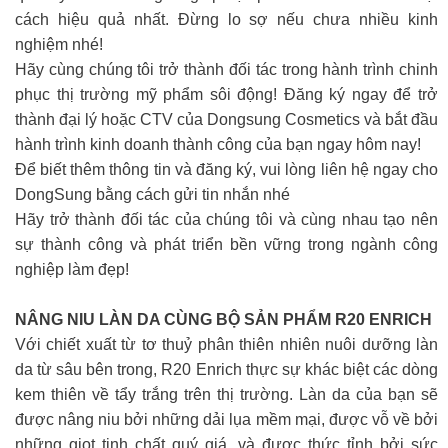
cách hiệu quả nhất. Đừng lo sợ nếu chưa nhiều kinh
nghiệm nhé!
Hãy cùng chúng tôi trở thành đối tác trong hành trình chinh
phục thị trường mỹ phẩm sôi động! Đăng ký ngay để trở
thành đại lý hoặc CTV của Dongsung Cosmetics và bắt đầu
hành trình kinh doanh thành công của bạn ngay hôm nay!
Để biết thêm thông tin và đăng ký, vui lòng liên hệ ngay cho
DongSung bằng cách gửi tin nhắn nhé
Hãy trở thành đối tác của chúng tôi và cùng nhau tạo nên
sự thành công và phát triển bền vững trong ngành công
nghiệp làm đẹp!
NÂNG NIU LÀN DA CÙNG BỘ SẢN PHẨM R20 ENRICH
Với chiết xuất từ tơ thuỷ phân thiên nhiên nuôi dưỡng làn
da từ sâu bên trong, R20 Enrich thực sự khác biệt các dòng
kem thiên về tẩy trắng trên thị trường. Làn da của bạn sẽ
được nâng niu bởi những dải lụa mềm mại, được vỗ về bởi
những giọt tinh chất quý giá, và được thức tỉnh bởi sức