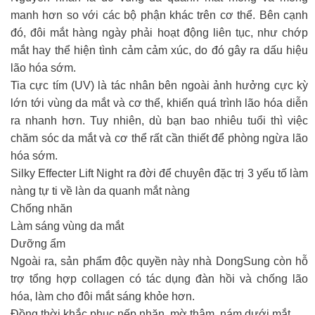
manh hơn so với các bộ phận khác trên cơ thể. Bên cạnh
đó, đôi mắt hàng ngày phải hoạt động liên tục, như chớp
mắt hay thể hiện tình cảm cảm xúc, do đó gây ra dấu hiệu
lão hóa sớm.
Tia cực tím (UV) là tác nhân bên ngoài ảnh hưởng cực kỳ
lớn tới vùng da mắt và cơ thể, khiến quá trình lão hóa diễn
ra nhanh hơn. Tuy nhiên, dù bạn bao nhiêu tuổi thì việc
chăm sóc da mắt và cơ thể rất cần thiết để phòng ngừa lão
hóa sớm.
Silky Effecter Lift Night ra đời để chuyên đặc trị 3 yếu tố làm
nàng tự ti về làn da quanh mắt nàng
Chống nhăn
Làm sáng vùng da mắt
Dưỡng ẩm
Ngoài ra, sản phẩm độc quyền này nhà DongSung còn hỗ
trợ tổng hợp collagen có tác dụng đàn hồi và chống lão
hóa, làm cho đôi mắt sáng khỏe hơn.
Đồng thời khắc phục nếp nhăn, mờ thâm, nám dưới mắt,…