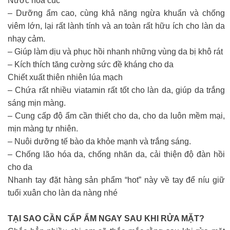
Nước hoa cúc
– Dưỡng ẩm cao, cùng khả năng ngừa khuẩn và chống
viêm lớn, lại rất lành tính và an toàn rất hữu ích cho làn da
nhạy cảm.
– Giúp làm dịu và phục hồi nhanh những vùng da bị khô rát
– Kích thích tăng cường sức đề kháng cho da
Chiết xuất thiên nhiên lúa mạch
– Chứa rất nhiều viatamin rất tốt cho làn da, giúp da trắng
sáng mịn màng.
– Cung cấp độ ẩm cần thiết cho da, cho da luôn mềm mại,
mịn màng tự nhiên.
– Nuôi dưỡng tế bào da khỏe mạnh và trắng sáng.
– Chống lão hóa da, chống nhăn da, cải thiện độ đàn hồi
cho da
Nhanh tay đặt hàng sản phẩm “hot” này về tay để níu giữ
tuổi xuân cho làn da nàng nhé
TẠI SAO CẦN CẤP ẨM NGAY SAU KHI RỬA MẶT?