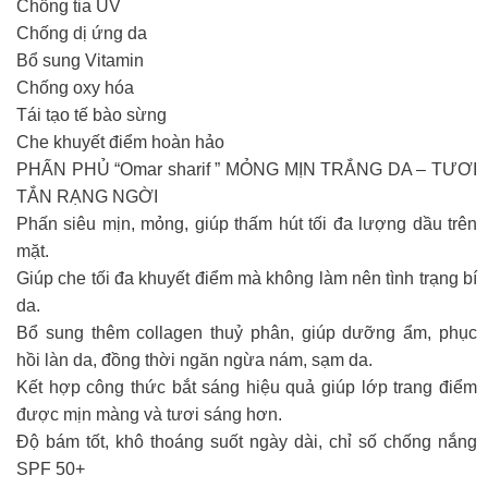
Chống tia UV
Chống dị ứng da
Bổ sung Vitamin
Chống oxy hóa
Tái tạo tế bào sừng
Che khuyết điểm hoàn hảo
PHẤN PHỦ “Omar sharif ” MỎNG MỊN TRẮNG DA – TƯƠI
TẮN RẠNG NGỜI
Phấn siêu mịn, mỏng, giúp thấm hút tối đa lượng dầu trên
mặt.
Giúp che tối đa khuyết điểm mà không làm nên tình trạng bí
da.
Bổ sung thêm collagen thuỷ phân, giúp dưỡng ẩm, phục
hồi làn da, đồng thời ngăn ngừa nám, sạm da.
Kết hợp công thức bắt sáng hiệu quả giúp lớp trang điểm
được mịn màng và tươi sáng hơn.
Độ bám tốt, khô thoáng suốt ngày dài, chỉ số chống nắng
SPF 50+