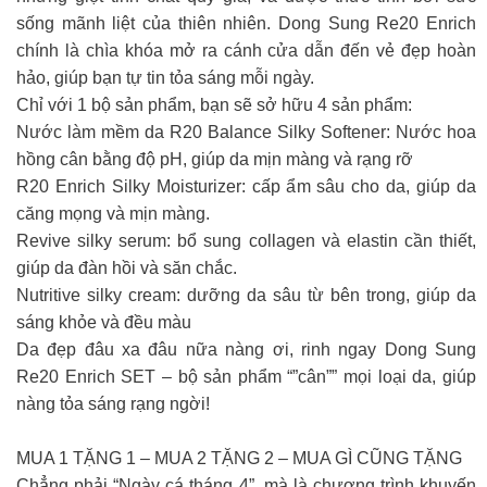
sống mãnh liệt của thiên nhiên. Dong Sung Re20 Enrich
chính là chìa khóa mở ra cánh cửa dẫn đến vẻ đẹp hoàn
hảo, giúp bạn tự tin tỏa sáng mỗi ngày.
Chỉ với 1 bộ sản phẩm, bạn sẽ sở hữu 4 sản phẩm:
Nước làm mềm da R20 Balance Silky Softener: Nước hoa
hồng cân bằng độ pH, giúp da mịn màng và rạng rỡ
R20 Enrich Silky Moisturizer: cấp ẩm sâu cho da, giúp da
căng mọng và mịn màng.
Revive silky serum: bổ sung collagen và elastin cần thiết,
giúp da đàn hồi và săn chắc.
Nutritive silky cream: dưỡng da sâu từ bên trong, giúp da
sáng khỏe và đều màu
Da đẹp đâu xa đâu nữa nàng ơi, rinh ngay Dong Sung
Re20 Enrich SET – bộ sản phẩm “”cân”” mọi loại da, giúp
nàng tỏa sáng rạng ngời!
MUA 1 TẶNG 1 – MUA 2 TẶNG 2 – MUA GÌ CŨNG TẶNG
Chẳng phải “Ngày cá tháng 4”, mà là chương trình khuyến