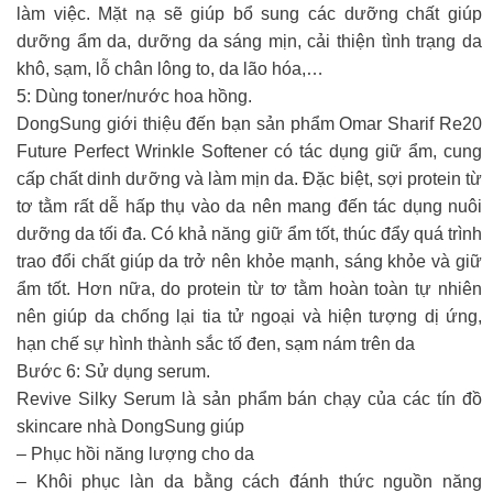
làm việc. Mặt nạ sẽ giúp bổ sung các dưỡng chất giúp
dưỡng ẩm da, dưỡng da sáng mịn, cải thiện tình trạng da
khô, sạm, lỗ chân lông to, da lão hóa,…
5: Dùng toner/nước hoa hồng.
DongSung giới thiệu đến bạn sản phẩm Omar Sharif Re20
Future Perfect Wrinkle Softener có tác dụng giữ ẩm, cung
cấp chất dinh dưỡng và làm mịn da. Đặc biệt, sợi protein từ
tơ tằm rất dễ hấp thụ vào da nên mang đến tác dụng nuôi
dưỡng da tối đa. Có khả năng giữ ẩm tốt, thúc đẩy quá trình
trao đổi chất giúp da trở nên khỏe mạnh, sáng khỏe và giữ
ẩm tốt. Hơn nữa, do protein từ tơ tằm hoàn toàn tự nhiên
nên giúp da chống lại tia tử ngoại và hiện tượng dị ứng,
hạn chế sự hình thành sắc tố đen, sạm nám trên da
Bước 6: Sử dụng serum.
Revive Silky Serum là sản phẩm bán chạy của các tín đồ
skincare nhà DongSung giúp
– Phục hồi năng lượng cho da
– Khôi phục làn da bằng cách đánh thức nguồn năng