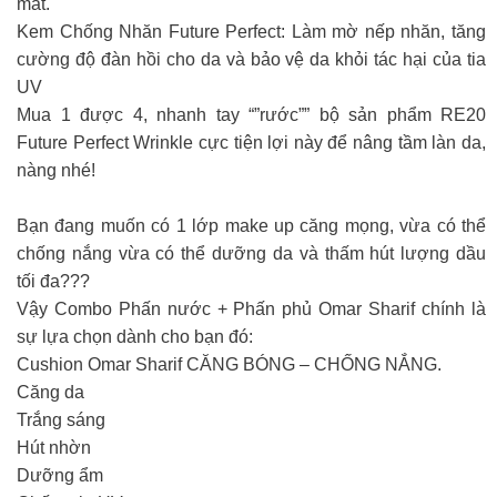
mắt.
Kem Chống Nhăn Future Perfect: Làm mờ nếp nhăn, tăng
cường độ đàn hồi cho da và bảo vệ da khỏi tác hại của tia
UV
Mua 1 được 4, nhanh tay “”rước”” bộ sản phẩm RE20
Future Perfect Wrinkle cực tiện lợi này để nâng tầm làn da,
nàng nhé!
Bạn đang muốn có 1 lớp make up căng mọng, vừa có thể
chống nắng vừa có thể dưỡng da và thấm hút lượng dầu
tối đa???
Vậy Combo Phấn nước + Phấn phủ Omar Sharif chính là
sự lựa chọn dành cho bạn đó:
Cushion Omar Sharif CĂNG BÓNG – CHỐNG NẮNG.
Căng da
Trắng sáng
Hút nhờn
Dưỡng ẩm