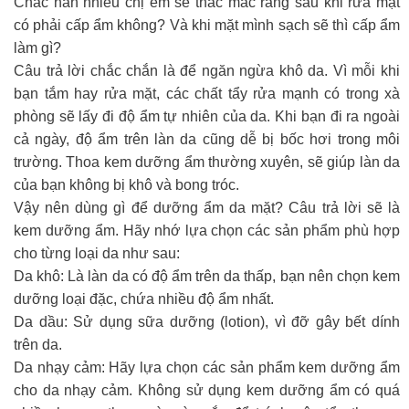
Chắc hẳn nhiều chị em sẽ thắc mắc rằng sau khi rửa mặt
có phải cấp ẩm không? Và khi mặt mình sạch sẽ thì cấp ẩm
làm gì?
Câu trả lời chắc chắn là để ngăn ngừa khô da. Vì mỗi khi
bạn tắm hay rửa mặt, các chất tẩy rửa mạnh có trong xà
phòng sẽ lấy đi độ ẩm tự nhiên của da. Khi bạn đi ra ngoài
cả ngày, độ ẩm trên làn da cũng dễ bị bốc hơi trong môi
trường. Thoa kem dưỡng ẩm thường xuyên, sẽ giúp làn da
của bạn không bị khô và bong tróc.
Vậy nên dùng gì để dưỡng ẩm da mặt? Câu trả lời sẽ là
kem dưỡng ẩm. Hãy nhớ lựa chọn các sản phẩm phù hợp
cho từng loại da như sau:
Da khô: Là làn da có độ ẩm trên da thấp, bạn nên chọn kem
dưỡng loại đặc, chứa nhiều độ ẩm nhất.
Da dầu: Sử dụng sữa dưỡng (lotion), vì đỡ gây bết dính
trên da.
Da nhạy cảm: Hãy lựa chọn các sản phẩm kem dưỡng ẩm
cho da nhạy cảm. Không sử dụng kem dưỡng ẩm có quá