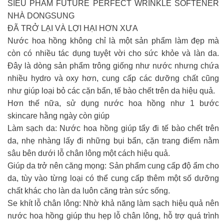
SIÊU PHẨM FUTURE PERFECT WRINKLE SOFTENER
NHÀ DONGSUNG
ĐÃ TRỞ LẠI VÀ LỢI HẠI HƠN XƯA
Nước hoa hồng không chỉ là một sản phẩm làm đẹp mà
còn có nhiều tác dụng tuyệt vời cho sức khỏe và làn da.
Đây là dòng sản phẩm trông giống như nước nhưng chứa
nhiều hydro và oxy hơn, cung cấp các dưỡng chất cũng
như giúp loại bỏ các cặn bẩn, tế bào chết trên da hiệu quả.
Hơn thế nữa, sử dụng nước hoa hồng như 1 bước
skincare hằng ngày còn giúp
Làm sạch da: Nước hoa hồng giúp tẩy đi tế bào chết trên
da, nhẹ nhàng lấy đi những bụi bẩn, cặn trang điểm nằm
sâu bên dưới lỗ chân lông một cách hiệu quả.
Giúp da trở nên căng mọng: Sản phẩm cung cấp độ ẩm cho
da, tùy vào từng loại có thể cung cấp thêm một số dưỡng
chất khác cho làn da luôn căng tràn sức sống.
Se khít lỗ chân lông: Nhờ khả năng làm sạch hiệu quả nên
nước hoa hồng giúp thu hẹp lỗ chân lông, hỗ trợ quá trình