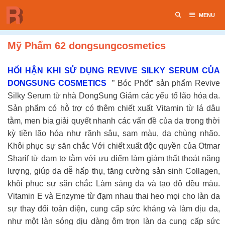
Chuyển
MENU
đến
nội
dung
Mỹ Phẩm 62 dongsungcosmetics
HỐI HẬN KHI SỬ DỤNG REVIVE SILKY SERUM CỦA
DONGSUNG COSMETICS
” Bóc Phốt” sản phẩm Revive
Silky Serum từ nhà DongSung Giảm các yếu tố lão hóa da.
Sản phẩm có hỗ trợ có thêm chiết xuất Vitamin từ lá dâu
tằm, men bia giải quyết nhanh các vấn đề của da trong thời
kỳ tiền lão hóa như rãnh sâu, sạm màu, da chùng nhão.
Khôi phục sự săn chắc Với chiết xuất độc quyền của Otmar
Sharif từ đạm tơ tằm với ưu điểm làm giảm thất thoát năng
lượng, giúp da dễ hấp thụ, tăng cường sản sinh Collagen,
khôi phục sự săn chắc Làm sáng da và tạo độ đều màu.
Vitamin E và Enzyme từ đạm nhau thai heo mọi cho làn da
sự thay đổi toàn diện, cung cấp sức kháng và làm dịu da,
như một làn sóng dịu dàng ôm trọn làn da cung cấp sức