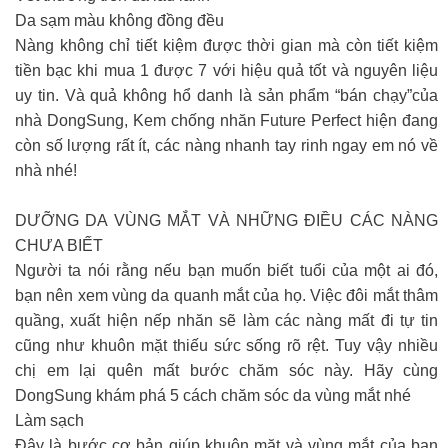
Da sạm màu không đồng đều
Nàng không chỉ tiết kiệm được thời gian mà còn tiết kiệm
tiền bạc khi mua 1 được 7 với hiệu quả tốt và nguyên liệu
uy tin. Và quả không hổ danh là sản phẩm “bán chạy”của
nhà DongSung, Kem chống nhăn Future Perfect hiện đang
còn số lượng rất ít, các nàng nhanh tay rinh ngay em nó về
nhà nhé!
DƯỠNG DA VÙNG MẮT VÀ NHỮNG ĐIỀU CÁC NÀNG
CHƯA BIẾT
Người ta nói rằng nếu bạn muốn biết tuổi của một ai đó,
bạn nên xem vùng da quanh mắt của họ. Việc đôi mắt thâm
quầng, xuất hiện nếp nhăn sẽ làm các nàng mất đi tự tin
cũng như khuôn mặt thiếu sức sống rõ rệt. Tuy vậy nhiều
chị em lại quên mất bước chăm sóc này. Hãy cùng
DongSung khám phá 5 cách chăm sóc da vùng mắt nhé
Làm sạch
Đây là bước cơ bản giúp khuôn mặt và vùng mắt của bạn