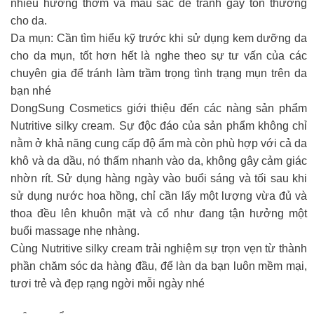
nhiều hương thơm và màu sắc để tránh gây tổn thương
cho da.
Da mụn: Cần tìm hiểu kỹ trước khi sử dụng kem dưỡng da
cho da mụn, tốt hơn hết là nghe theo sự tư vấn của các
chuyên gia để tránh làm trầm trọng tình trạng mụn trên da
bạn nhé
DongSung Cosmetics giới thiệu đến các nàng sản phẩm
Nutritive silky cream. Sự độc đáo của sản phẩm không chỉ
nằm ở khả năng cung cấp độ ẩm mà còn phù hợp với cả da
khô và da dầu, nó thấm nhanh vào da, không gây cảm giác
nhờn rít. Sử dụng hàng ngày vào buổi sáng và tối sau khi
sử dụng nước hoa hồng, chỉ cần lấy một lượng vừa đủ và
thoa đều lên khuôn mặt và cổ như đang tận hưởng một
buổi massage nhẹ nhàng.
Cùng Nutritive silky cream trải nghiệm sự trọn vẹn từ thành
phần chăm sóc da hàng đầu, để làn da bạn luôn mềm mại,
tươi trẻ và đẹp rạng ngời mỗi ngày nhé