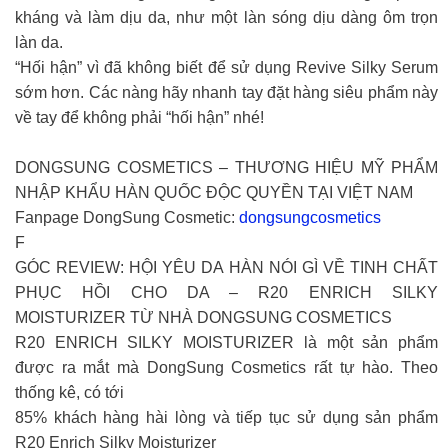
kháng và làm dịu da, như một làn sóng dịu dàng ôm trọn
làn da.
“Hối hận” vì đã không biết để sử dụng Revive Silky Serum
sớm hơn. Các nàng hãy nhanh tay đặt hàng siêu phẩm này
về tay để không phải “hối hận” nhé!
DONGSUNG COSMETICS – THƯƠNG HIỆU MỸ PHẨM
NHẬP KHẨU HÀN QUỐC ĐỘC QUYỀN TẠI VIỆT NAM
Fanpage DongSung Cosmetic:
dongsungcosmetics
F
GÓC REVIEW: HỘI YÊU DA HÀN NÓI GÌ VỀ TINH CHẤT
PHỤC HỒI CHO DA – R20 ENRICH SILKY
MOISTURIZER TỪ NHÀ DONGSUNG COSMETICS
R20 ENRICH SILKY MOISTURIZER là một sản phẩm
được ra mắt mà DongSung Cosmetics rất tự hào. Theo
thống kê, có tới
85% khách hàng hài lòng và tiếp tục sử dụng sản phẩm
R20 Enrich Silky Moisturizer