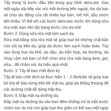
Tẩy trang là bước đầu tiên trong quy trình skincare. Sau
một ngày dài tiếp xúc với môi trường bên ngoài, làn da bạn
sẽ chịu tác động của rất nhiều bụi bẩn, mồ hôi, dầu nhờn
tiết nhiều. Vì thế với các bước skincare, trước khi dùng sữa
rửa mặt, bạn nên tẩy trang trước cho da nhé
Bước 2: Dùng sữa rửa mặt làm sạch da.
Rửa mặt bằng sữa rửa mặt sẽ giúp loại bỏ những chất bẩn
còn sót lại trên da, giúp da được làm sạch hoàn toàn. Tùy
vào từng loại da khô, da dầu, da hỗn hợp, da thường, da
nhạy cảm mà bạn có thể chọn sữa rửa mặt dạng kem, gel,
sữa,.. để chăm sóc da hiệu quả nhất.
Bước 3: Tẩy tế bào chết định kỳ.
Tẩy tế bào chết định kỳ thực hiện 1 – 2 lần/tuần sẽ giúp loại
bỏ lớp tế bào sừng trên bề mặt da, giúp da thông thoáng để
các dưỡng chất dễ dàng hấp thu.
Bước 4: Đắp mặt nạ dưỡng da.
Đắp mặt nạ dưỡng da vào ban đêm không chỉ là một bước
chăm sóc da mà còn giúp bạn thư giãn cơ thể sau một ngày