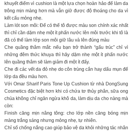
khuyết điểm vì cushion là một lựa chọn hoàn hảo để làm da
trông mịn màng hơn mà vẫn giữ được độ thoáng cho da vì
kết cấu mỏng nhẹ.
Làm lót son môi: Để có thể tô được màu son chính xác nhất
thì chỉ cần dặm nhẹ một ít phấn nước lên môi trước khi tô là
đã có thể làm lớp son môi giữ lâu và lên đúng màu
Che quầng thâm mắt: nếu bạn trở thành “gấu trúc” chỉ vì
những đêm thức khuya thì hãy dặm nhẹ một ít phấn nước
lên quầng thâm sẽ làm giảm đi một ít đấy.
Che đi các vết da đỏ nhẹ do côn trùng cắn hay dấu mụn để
lớp da đều màu hơn.
Với Omar Sharif Paris Tone Up Cushion từ nhà DongSung
Cosmetics đặc biệt hơn khi có chứa tơ thủy phân, sữa ong
chúa không chỉ ngăn ngừa khô da, làm dịu da cho nàng mà
còn:
Finish căng mịn nâng tông: cho lớp nền căng bóng mịn
màng trắng sáng nhưng mỏng nhẹ, tự nhiên.
Chỉ số chống nắng cao giúp bảo vệ da khỏi những tác nhân