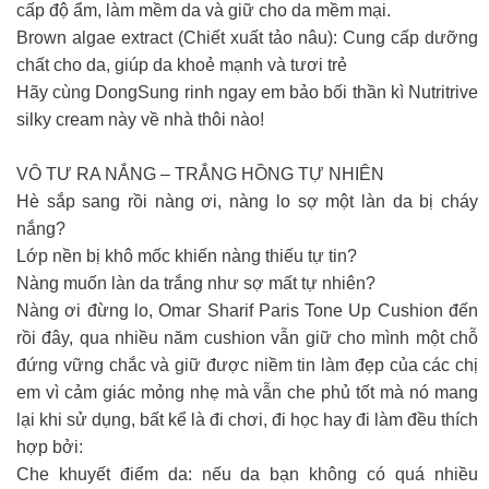
cấp độ ẩm, làm mềm da và giữ cho da mềm mại.
Brown algae extract (Chiết xuất tảo nâu): Cung cấp dưỡng
chất cho da, giúp da khoẻ mạnh và tươi trẻ
Hãy cùng DongSung rinh ngay em bảo bối thần kì Nutritrive
silky cream này về nhà thôi nào!
VÔ TƯ RA NẮNG – TRẮNG HỒNG TỰ NHIÊN
Hè sắp sang rồi nàng ơi, nàng lo sợ một làn da bị cháy
nắng?
Lớp nền bị khô mốc khiến nàng thiếu tự tin?
Nàng muốn làn da trắng như sợ mất tự nhiên?
Nàng ơi đừng lo, Omar Sharif Paris Tone Up Cushion đến
rồi đây, qua nhiều năm cushion vẫn giữ cho mình một chỗ
đứng vững chắc và giữ được niềm tin làm đẹp của các chị
em vì cảm giác mỏng nhẹ mà vẫn che phủ tốt mà nó mang
lại khi sử dụng, bất kể là đi chơi, đi học hay đi làm đều thích
hợp bởi:
Che khuyết điểm da: nếu da bạn không có quá nhiều