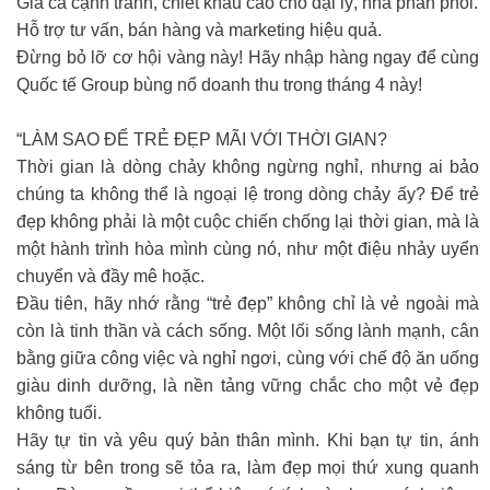
Giá cả cạnh tranh, chiết khấu cao cho đại lý, nhà phân phối.
Hỗ trợ tư vấn, bán hàng và marketing hiệu quả.
Đừng bỏ lỡ cơ hội vàng này! Hãy nhập hàng ngay để cùng
Quốc tế Group bùng nổ doanh thu trong tháng 4 này!
“LÀM SAO ĐỂ TRẺ ĐẸP MÃI VỚI THỜI GIAN?
Thời gian là dòng chảy không ngừng nghỉ, nhưng ai bảo
chúng ta không thể là ngoại lệ trong dòng chảy ấy? Để trẻ
đẹp không phải là một cuộc chiến chống lại thời gian, mà là
một hành trình hòa mình cùng nó, như một điệu nhảy uyển
chuyển và đầy mê hoặc.
Đầu tiên, hãy nhớ rằng “trẻ đẹp” không chỉ là vẻ ngoài mà
còn là tinh thần và cách sống. Một lối sống lành mạnh, cân
bằng giữa công việc và nghỉ ngơi, cùng với chế độ ăn uống
giàu dinh dưỡng, là nền tảng vững chắc cho một vẻ đẹp
không tuổi.
Hãy tự tin và yêu quý bản thân mình. Khi bạn tự tin, ánh
sáng từ bên trong sẽ tỏa ra, làm đẹp mọi thứ xung quanh