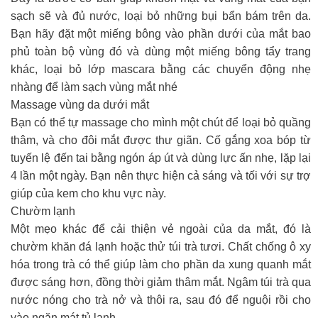
sạch sẽ và đủ nước, loại bỏ những bụi bẩn bám trên da.
Bạn hãy đặt một miếng bông vào phần dưới của mắt bao
phủ toàn bộ vùng đó và dùng một miếng bông tẩy trang
khác, loại bỏ lớp mascara bằng các chuyển động nhẹ
nhàng để làm sạch vùng mắt nhé
Massage vùng da dưới mắt
Bạn có thể tự massage cho mình một chút để loại bỏ quầng
thâm, và cho đôi mắt được thư giãn. Cố gắng xoa bóp từ
tuyến lệ đến tai bằng ngón áp út và dùng lực ấn nhẹ, lặp lại
4 lần một ngày. Bạn nên thực hiện cả sáng và tối với sự trợ
giúp của kem cho khu vực này.
Chườm lạnh
Một mẹo khác để cải thiện vẻ ngoài của da mắt, đó là
chườm khăn đá lạnh hoặc thử túi trà tươi. Chất chống ô xy
hóa trong trà có thể giúp làm cho phần da xung quanh mắt
được sáng hơn, đồng thời giảm thâm mắt. Ngâm túi trà qua
nước nóng cho trà nở và thôi ra, sau đó để nguội rồi cho
vào ngăn mát tủ lạnh