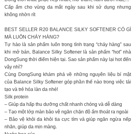
Cấp ẩm cho vùng da mắt ngày sau khi sử dụng nhưng
không nhờn rít
BEST SELLER R20 BALANCE SILKY SOFTENER CÓ GÌ
MÀ LUÔN CHÁY HÀNG?
Tự hào là sản phẩm luôn trong tình trạng “cháy hàng” sau
khi mở bán, Balance Silky Softener là sản phẩm “hot” nhà
DongSung thời điểm hiện tại. Sao sản phẩm này lại hot đến
vậy nhỉ?
Cùng DongSung khám phá về những nguyên liệu bí mật
của Balance Silky Softener góp phần thế nào trong việc tái
tạo và trẻ hóa làn da nhé!
Silk protein
– Giúp da hấp thu dưỡng chất nhanh chóng và dễ dàng
– Tạo một lớp màn bảo vệ ngăn chặn độ ẩm thoát ra ngoài
– Bảo vệ khỏi da khỏi tia cực tím và giúp ngăn ngừa nếp
nhăn, giúp da mịn màng.