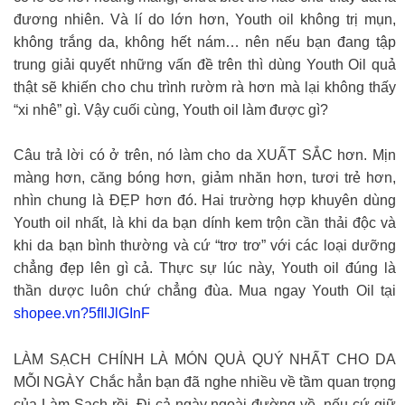
đương nhiên. Và lí do lớn hơn, Youth oil không trị mụn,
không trắng da, không hết nám… nên nếu bạn đang tập
trung giải quyết những vấn đề trên thì dùng Youth Oil quả
thật sẽ khiến cho chu trình rườm rà hơn mà lại không thấy
“xi nhê” gì. Vậy cuối cùng, Youth oil làm được gì?
Câu trả lời có ở trên, nó làm cho da XUẤT SẮC hơn. Mịn
màng hơn, căng bóng hơn, giảm nhăn hơn, tươi trẻ hơn,
nhìn chung là ĐẸP hơn đó. Hai trường hợp khuyên dùng
Youth oil nhất, là khi da bạn dính kem trộn cần thải độc và
khi da bạn bình thường và cứ “trơ trơ” với các loại dưỡng
chẳng đẹp lên gì cả. Thực sự lúc này, Youth oil đúng là
thần dược luôn chứ chẳng đùa. Mua ngay Youth Oil tại
shopee.vn?5fIlJlGInF
LÀM SẠCH CHÍNH LÀ MÓN QUÀ QUÝ NHẤT CHO DA
MỖI NGÀY Chắc hẳn bạn đã nghe nhiều về tầm quan trọng
của Làm Sạch rồi. Đi cả ngày ngoài đường về, nếu cứ giữ