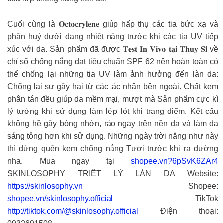
Cuối cùng là 𝐎𝐜𝐭𝐨𝐜𝐫𝐲𝐥𝐞𝐧𝐞 giúp hấp thụ các tia bức xạ và
phân huỷ dưới dạng nhiệt năng trước khi các tia UV tiếp
xúc với da. Sản phẩm đã được 𝐓𝐞𝐬𝐭 𝐈𝐧 𝐕𝐢𝐯𝐨 𝐭𝐚̣𝐢 𝐓𝐡𝐮𝐲̣ 𝐒𝐢̃ về
chỉ số chống nắng đạt tiêu chuẩn SPF 62 nên hoàn toàn có
thể chống lại những tia UV làm ảnh hưởng đến làn da:
Chống lại sự gây hại từ các tác nhân bên ngoài. Chất kem
phân tán đều giúp da mềm mại, mượt mà Sản phẩm cực kì
lý tưởng khi sử dụng làm lớp lót khi trang điểm. Kết cấu
không hề gây bóng nhờn, ráo ngay trên nền da và làm da
sáng tông hơn khi sử dụng. Những ngày trời nắng như này
thì đừng quên kem chống nắng Tươi trước khi ra đường
nha. Mua ngay tại
shopee.vn?6pSvK6ZAr4
SKINLOSOPHY TRIẾT LÝ LÀN DA Website:
https://skinlosophy.vn
Shopee:
shopee.vn/skinlosophy.official
TikTok
http://tiktok.com/@skinlosophy.official
Điện thoại: