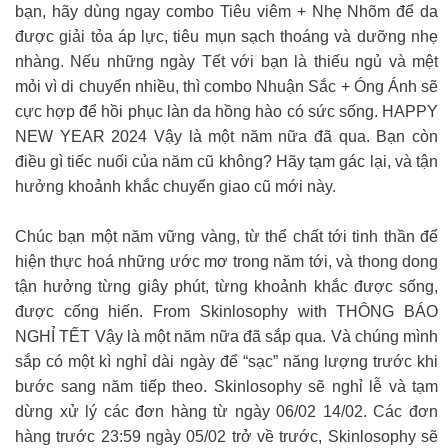
bạn, hãy dùng ngay combo Tiêu viêm + Nhẹ Nhõm để da
được giải tỏa áp lực, tiêu mụn sạch thoáng và dưỡng nhẹ
nhàng. Nếu những ngày Tết với bạn là thiếu ngủ và mệt
mỏi vì di chuyển nhiều, thì combo Nhuận Sắc + Óng Ánh sẽ
cực hợp để hồi phục làn da hồng hào có sức sống. HAPPY
NEW YEAR 2024 Vậy là một năm nữa đã qua. Bạn còn
điều gì tiếc nuối của năm cũ không? Hãy tạm gác lại, và tận
hưởng khoảnh khắc chuyển giao cũ mới này.
Chúc bạn một năm vững vàng, từ thể chất tới tinh thần để
hiện thực hoá những ước mơ trong năm tới, và thong dong
tận hưởng từng giây phút, từng khoảnh khắc được sống,
được cống hiến. From Skinlosophy with THÔNG BÁO
NGHỈ TẾT Vậy là một năm nữa đã sắp qua. Và chúng mình
sắp có một kì nghỉ dài ngày để “sạc” năng lượng trước khi
bước sang năm tiếp theo. Skinlosophy sẽ nghỉ lễ và tạm
dừng xử lý các đơn hàng từ ngày 06/02 14/02. Các đơn
hàng trước 23:59 ngày 05/02 trở về trước, Skinlosophy sẽ