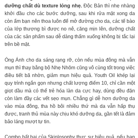
dưỡng chất dù texture lỏng nhẹ.
Độc Bản thì nhẹ nhàng
khởi đầu cho các bước dưỡng, sau khi rửa mặt xong da
còn ẩm bạn nên thoa luôn để mở đường cho da, các tế bào
của lớp thượng bì được no nê, căng mịn lên, dưỡng chất
của các sản phẩm sau dễ dàng thấm xuống không bị tắc lại
trên bề mặt.
Óng Ánh cho da sáng rạng rỡ, còn nếu mùa đông mà vẫn
mụn thì thay bằng bộ Nhẹ Nhõm cũng vô cùng tốt trong việc
điều tiết bã nhờn, giảm mụn hiệu quả. Youth Oil khép lại
quy trình ngắn gọn nhưng chất lượng điểm 10, chỉ cần một
giọt dầu mà có thể trẻ hóa làn da cực hay, dùng đều đặn
còn làm đầy các vết sẹo mụn. Chẳng gì dễ hơn dưỡng da
vào mùa đông, tha hồ bôi nhiều thứ mà da vẫn hấp thụ
được, tranh thủ mùa này chịu khó dưỡng da, gần tết là đảm
bảo láng mượt tự tin.
Combo bất bại của Skinlosophy thực sự hiệu quả, nếu bạn