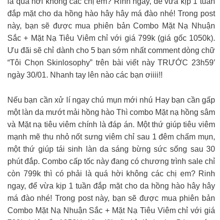
là quá hời không các chị em? Rinh ngay, để vừa kịp 1 tuần
đắp mặt cho da hồng hào hây hây má đào nhé! Trong post
này, bạn sẽ được mua phiên bản Combo Mặt Nạ Nhuận
Sắc + Mặt Nạ Tiêu Viêm chỉ với giá 799k (giá gốc 1050k).
Ưu đãi sẽ chỉ dành cho 5 bạn sớm nhất comment dòng chữ
“Tôi Chọn Skinlosophy” trên bài viết này TRƯỚC 23h59′
ngày 30/01. Nhanh tay lên nào các bạn ơiiii!!
Nếu bạn cần xử lí ngay chú mụn mới nhú Hay bạn cần gấp
một làn da mướt mải hồng hào Thì combo Mặt nạ hồng sâm
và Mặt nạ tiêu viêm chính là đáp án. Một thứ giúp tiêu viêm
mạnh mẽ thu nhỏ nốt sưng viêm chỉ sau 1 đêm chấm mụn,
một thứ giúp tái sinh làn da sáng bừng sức sống sau 30
phút đắp. Combo cấp tốc này đang có chương trình sale chỉ
còn 799k thì có phải là quá hời không các chị em? Rinh
ngay, để vừa kịp 1 tuần đắp mặt cho da hồng hào hây hây
má đào nhé! Trong post này, bạn sẽ được mua phiên bản
Combo Mặt Nạ Nhuận Sắc + Mặt Nạ Tiêu Viêm chỉ với giá