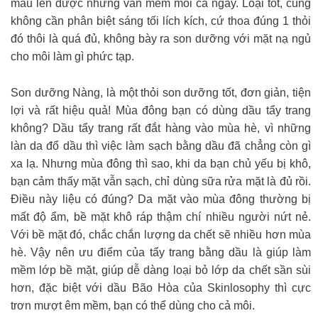
màu lên được nhưng vẫn mềm môi cả ngày. Loại tốt, cũng
không cần phân biệt sáng tối lích kích, cứ thoa đúng 1 thỏi
đó thôi là quá đủ, không bày ra son dưỡng với mặt nạ ngủ
cho môi làm gì phức tạp.
Son dưỡng Nàng, là một thỏi son dưỡng tốt, đơn giản, tiện
lợi và rất hiệu quả! Mùa đông bạn có dùng dầu tẩy trang
không? Dầu tẩy trang rất đắt hàng vào mùa hè, vì những
làn da đổ dầu thì việc làm sạch bằng dầu đã chẳng còn gì
xa lạ. Nhưng mùa đông thì sao, khi da bạn chủ yếu bị khô,
bạn cảm thấy mặt vẫn sạch, chỉ dùng sữa rửa mặt là đủ rồi.
Điều này liệu có đúng? Da mặt vào mùa đông thường bị
mất độ ẩm, bề mặt khô ráp thậm chí nhiều người nứt nẻ.
Với bề mặt đó, chắc chắn lượng da chết sẽ nhiều hơn mùa
hè. Vậy nên ưu điểm của tẩy trang bằng dầu là giúp làm
mềm lớp bề mặt, giúp dễ dàng loại bỏ lớp da chết sần sùi
hơn, đặc biệt với dầu Bão Hòa của Skinlosophy thì cực
trơn mượt êm mềm, bạn có thể dùng cho cả môi.