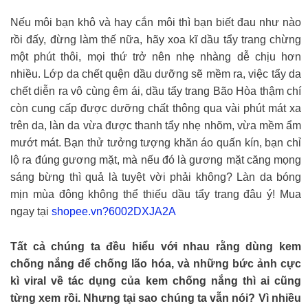
Nếu môi bạn khô và hay cắn môi thì bạn biết đau như nào
rồi đấy, đừng làm thế nữa, hãy xoa kĩ dầu tẩy trang chừng
một phút thôi, mọi thứ trở nên nhẹ nhàng dễ chịu hơn
nhiều. Lớp da chết quện dầu dưỡng sẽ mềm ra, việc tẩy da
chết diễn ra vô cùng êm ái, dầu tẩy trang Bão Hòa thậm chí
còn cung cấp được dưỡng chất thông qua vài phút mát xa
trên da, làn da vừa được thanh tẩy nhẹ nhõm, vừa mềm ẩm
mướt mát. Bạn thử tưởng tượng khăn áo quấn kín, bạn chỉ
lộ ra đúng gương mặt, mà nếu đó là gương mặt căng mọng
sáng bừng thì quả là tuyệt vời phải không? Làn da bóng
mịn mùa đông không thể thiếu dầu tẩy trang đâu ý! Mua
ngay tại
shopee.vn?6002DXJA2A
Tất cả chúng ta đều hiểu với nhau rằng dùng kem
chống nắng để chống lão hóa, và những bức ảnh cực
kì viral về tác dụng của kem chống nắng thì ai cũng
từng xem rồi. Nhưng tại sao chúng ta vẫn nói? Vì nhiều