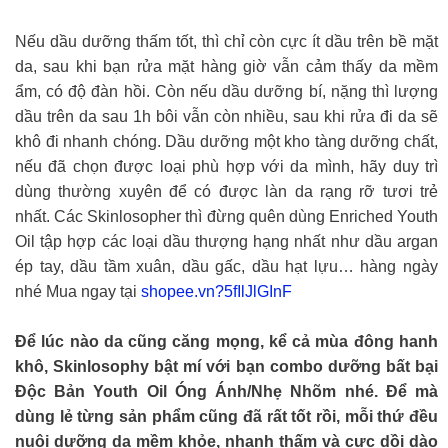
Nếu dầu dưỡng thấm tốt, thì chỉ còn cực ít dầu trên bề mặt
da, sau khi bạn rửa mặt hàng giờ vẫn cảm thấy da mềm
ẩm, có độ đàn hồi. Còn nếu dầu dưỡng bí, nặng thì lượng
dầu trên da sau 1h bôi vẫn còn nhiều, sau khi rửa đi da sẽ
khô đi nhanh chóng. Dầu dưỡng một kho tàng dưỡng chất,
nếu đã chọn được loại phù hợp với da mình, hãy duy trì
dùng thường xuyên để có được làn da rạng rỡ tươi trẻ
nhất. Các Skinlosopher thì đừng quên dùng Enriched Youth
Oil tập hợp các loại dầu thượng hạng nhất như dầu argan
ép tay, dầu tầm xuân, dầu gấc, dầu hạt lựu… hàng ngày
nhé Mua ngay tại
shopee.vn?5fIlJlGInF
Để lúc nào da cũng căng mọng, kể cả mùa đông hanh
khô, Skinlosophy bật mí với bạn combo dưỡng bất bại
Độc Bản Youth Oil Óng Ánh/Nhẹ Nhõm nhé. Để mà
dùng lẻ từng sản phẩm cũng đã rất tốt rồi, mỗi thứ đều
nuôi dưỡng da mềm khỏe, nhanh thấm và cực dồi dào