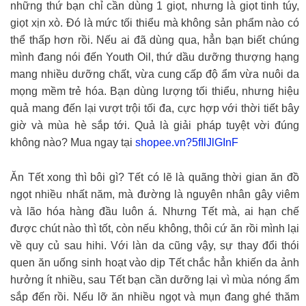
những thứ bạn chỉ cần dùng 1 giọt, nhưng là giọt tinh túy,
giọt xịn xò. Đó là mức tối thiểu mà không sản phẩm nào có
thể thấp hơn rồi. Nếu ai đã dùng qua, hẳn bạn biết chúng
mình đang nói đến Youth Oil, thứ dầu dưỡng thượng hạng
mang nhiều dưỡng chất, vừa cung cấp độ ẩm vừa nuôi da
mọng mềm trẻ hóa. Bạn dùng lượng tối thiểu, nhưng hiệu
quả mang đến lại vượt trội tối đa, cực hợp với thời tiết bây
giờ và mùa hè sắp tới. Quả là giải pháp tuyệt vời đúng
không nào? Mua ngay tại
shopee.vn?5fIlJlGInF
Ăn Tết xong thì bôi gì? Tết có lẽ là quãng thời gian ăn đồ
ngọt nhiều nhất năm, mà đường là nguyên nhân gây viêm
và lão hóa hàng đầu luôn á. Nhưng Tết mà, ai hạn chế
được chút nào thì tốt, còn nếu không, thôi cứ ăn rồi mình lại
về quy củ sau hihi. Với làn da cũng vậy, sự thay đổi thói
quen ăn uống sinh hoạt vào dịp Tết chắc hẳn khiến da ảnh
hưởng ít nhiều, sau Tết bạn cần dưỡng lại vì mùa nóng ẩm
sắp đến rồi. Nếu lỡ ăn nhiều ngọt và mụn đang ghé thăm