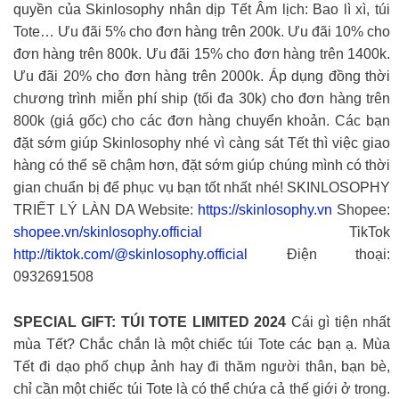
quyền của Skinlosophy nhân dịp Tết Âm lịch: Bao lì xì, túi
Tote… Ưu đãi 5% cho đơn hàng trên 200k. Ưu đãi 10% cho
đơn hàng trên 800k. Ưu đãi 15% cho đơn hàng trên 1400k.
Ưu đãi 20% cho đơn hàng trên 2000k. Áp dụng đồng thời
chương trình miễn phí ship (tối đa 30k) cho đơn hàng trên
800k (giá gốc) cho các đơn hàng chuyển khoản. Các bạn
đặt sớm giúp Skinlosophy nhé vì càng sát Tết thì việc giao
hàng có thể sẽ chậm hơn, đặt sớm giúp chúng mình có thời
gian chuẩn bị để phục vụ bạn tốt nhất nhé! SKINLOSOPHY
TRIẾT LÝ LÀN DA Website:
https://skinlosophy.vn
Shopee:
shopee.vn/skinlosophy.official
TikTok
http://tiktok.com/@skinlosophy.official
Điện thoại:
0932691508
SPECIAL GIFT: TÚI TOTE LIMITED 2024
Cái gì tiện nhất
mùa Tết? Chắc chắn là một chiếc túi Tote các bạn ạ. Mùa
Tết đi dạo phố chụp ảnh hay đi thăm người thân, bạn bè,
chỉ cần một chiếc túi Tote là có thể chứa cả thế giới ở trong.