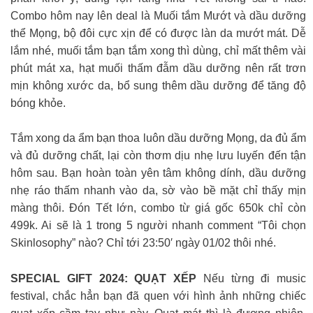
Combo hôm nay lên deal là Muối tắm Mướt và dầu dưỡng
thể Mọng, bộ đôi cực xịn để có được làn da mướt mát. Dễ
lắm nhé, muối tắm bạn tắm xong thì dùng, chỉ mất thêm vài
phút mát xa, hạt muối thấm đẫm dầu dưỡng nên rất trơn
mịn không xước da, bổ sung thêm dầu dưỡng để tăng độ
bóng khỏe.
Tắm xong da ẩm bạn thoa luôn dầu dưỡng Mọng, da đủ ẩm
và đủ dưỡng chất, lại còn thơm dịu nhẹ lưu luyến đến tận
hôm sau. Bạn hoàn toàn yên tâm không dính, dầu dưỡng
nhẹ ráo thấm nhanh vào da, sờ vào bề mặt chỉ thấy mịn
màng thôi. Đón Tết lớn, combo từ giá gốc 650k chỉ còn
499k. Ai sẽ là 1 trong 5 người nhanh comment “Tôi chọn
Skinlosophy” nào? Chỉ tới 23:50′ ngày 01/02 thôi nhé.
SPECIAL GIFT 2024: QUẠT XẾP
Nếu từng đi music
festival, chắc hẳn bạn đã quen với hình ảnh những chiếc