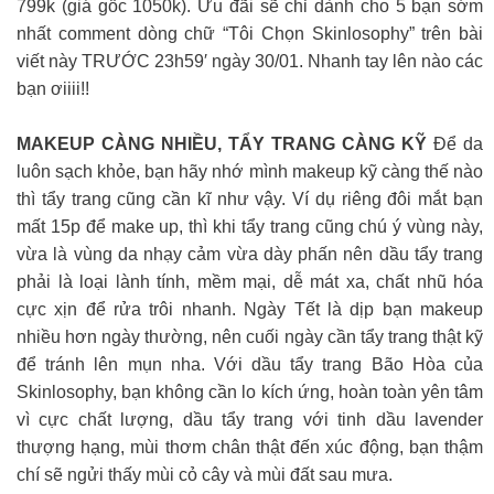
799k (giá gốc 1050k). Ưu đãi sẽ chỉ dành cho 5 bạn sớm
nhất comment dòng chữ “Tôi Chọn Skinlosophy” trên bài
viết này TRƯỚC 23h59′ ngày 30/01. Nhanh tay lên nào các
bạn ơiiii!!
MAKEUP CÀNG NHIỀU, TẨY TRANG CÀNG KỸ
Để da
luôn sạch khỏe, bạn hãy nhớ mình makeup kỹ càng thế nào
thì tẩy trang cũng cần kĩ như vậy. Ví dụ riêng đôi mắt bạn
mất 15p để make up, thì khi tẩy trang cũng chú ý vùng này,
vừa là vùng da nhạy cảm vừa dày phấn nên dầu tẩy trang
phải là loại lành tính, mềm mại, dễ mát xa, chất nhũ hóa
cực xịn để rửa trôi nhanh. Ngày Tết là dịp bạn makeup
nhiều hơn ngày thường, nên cuối ngày cần tẩy trang thật kỹ
để tránh lên mụn nha. Với dầu tẩy trang Bão Hòa của
Skinlosophy, bạn không cần lo kích ứng, hoàn toàn yên tâm
vì cực chất lượng, dầu tẩy trang với tinh dầu lavender
thượng hạng, mùi thơm chân thật đến xúc động, bạn thậm
chí sẽ ngửi thấy mùi cỏ cây và mùi đất sau mưa.