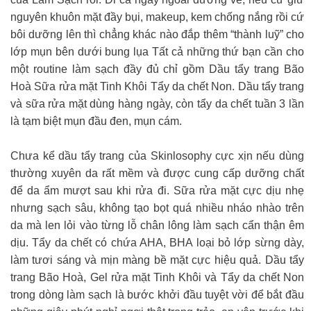
nguyên khuôn mặt đầy bụi, makeup, kem chống nắng rồi cứ
bôi dưỡng lên thì chẳng khác nào đắp thêm “thành luỹ” cho
lớp mụn bên dưới bung lụa Tất cả những thứ bạn cần cho
một routine làm sạch đầy đủ chỉ gồm Dầu tẩy trang Bão
Hoà Sữa rửa mặt Tinh Khôi Tẩy da chết Non. Dầu tẩy trang
và sữa rửa mặt dùng hàng ngày, còn tẩy da chết tuần 3 lần
là tạm biệt mụn đầu đen, mụn cám.
Chưa kể dầu tẩy trang của Skinlosophy cực xịn nếu dùng
thường xuyên da rất mềm và được cung cấp dưỡng chất
để da ẩm mượt sau khi rửa đi. Sữa rửa mặt cực dịu nhẹ
nhưng sạch sâu, không tạo bọt quá nhiều nháo nhào trên
da mà len lỏi vào từng lỗ chân lông làm sạch cẩn thận êm
dịu. Tẩy da chết có chứa AHA, BHA loại bỏ lớp sừng dày,
làm tươi sáng và mịn màng bề mặt cực hiệu quả. Dầu tẩy
trang Bão Hoà, Gel rửa mặt Tinh Khôi và Tẩy da chết Non
trong dòng làm sạch là bước khởi đầu tuyệt vời để bắt đầu