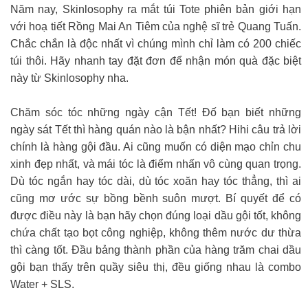
Năm nay, Skinlosophy ra mắt túi Tote phiên bản giới hạn
với hoạ tiết Rồng Mai An Tiêm của nghệ sĩ trẻ Quang Tuấn.
Chắc chắn là độc nhất vì chúng mình chỉ làm có 200 chiếc
túi thôi. Hãy nhanh tay đặt đơn để nhận món quà đặc biệt
này từ Skinlosophy nha.
Chăm sóc tóc những ngày cận Tết! Đố bạn biết những
ngày sát Tết thì hàng quán nào là bận nhất? Hihi câu trả lời
chính là hàng gội đầu. Ai cũng muốn có diện mạo chỉn chu
xinh đẹp nhất, và mái tóc là điểm nhấn vô cùng quan trọng.
Dù tóc ngắn hay tóc dài, dù tóc xoăn hay tóc thẳng, thì ai
cũng mơ ước sự bồng bềnh suôn mượt. Bí quyết để có
được điều này là bạn hãy chọn đúng loại dầu gội tốt, không
chứa chất tạo bọt công nghiệp, không thêm nước dư thừa
thì càng tốt. Đầu bảng thành phần của hàng trăm chai dầu
gội bạn thấy trên quầy siêu thị, đều giống nhau là combo
Water + SLS.