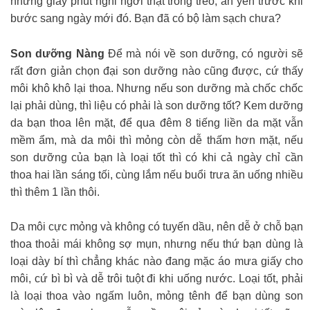
những giây phút nghỉ ngơi thật trong trẻo, an yên trước khi
bước sang ngày mới đó. Bạn đã có bộ làm sạch chưa?
Son dưỡng Nàng
Để mà nói về son dưỡng, có người sẽ
rất đơn giản chọn đại son dưỡng nào cũng được, cứ thấy
môi khô khô lại thoa. Nhưng nếu son dưỡng mà chốc chốc
lại phải dùng, thì liệu có phải là son dưỡng tốt? Kem dưỡng
da bạn thoa lên mặt, để qua đêm 8 tiếng liền da mặt vẫn
mềm ẩm, mà da môi thì mỏng còn dễ thấm hơn mặt, nếu
son dưỡng của bạn là loại tốt thì có khi cả ngày chỉ cần
thoa hai lần sáng tối, cùng lắm nếu buổi trưa ăn uống nhiều
thì thêm 1 lần thôi.
Da môi cực mỏng và không có tuyến dầu, nên dễ ở chỗ bạn
thoa thoải mái không sợ mụn, nhưng nếu thứ bạn dùng là
loại dày bí thì chẳng khác nào đang mặc áo mưa giấy cho
môi, cứ bì bì và dễ trôi tuột đi khi uống nước. Loại tốt, phải
là loại thoa vào ngấm luôn, mỏng tênh để bạn dùng son