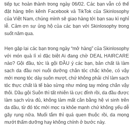
tiếp tục hoàn thành trong ngày 06/02. Các bạn vẫn có thể
đặt hàng trên kênh Facebook và TikTok của Skinlosophy
của Việt Nam, chúng mình sẽ giao hàng tới bạn sau kì nghỉ
lễ. Cảm ơn sự ủng hộ của các bạn với Skinlosophy trong
suốt năm qua.
Hẹn gặp lại các bạn trong ngày “mở hàng” của Skinlosophy
với món quà lì xì đặc biệt Ai đang chờ DEAL HAIRCARE
nào? Gội đầu, tức là gội ĐẦU ý các bạn, bản chất là làm
sạch da đầu nơi nuôi dưỡng chân tóc chắc khỏe, có vậy
mới mong tóc dày suôn mượt, chứ không phải chỉ làm sạch
tóc thực chất là tế bào sừng như móng tay móng chân vậy
thôi. Dầu gội Suôn thì tất nhiên là cực đỉnh rồi, da đầu được
làm sạch vừa đủ, không làm mất cân bằng hệ vi sinh trên
da dầu, từ đó tóc mới mọc ra khỏe mạnh chứ không yếu dễ
gãy rụng nữa. Muối tắm thì quá quen thuộc rồi, da mọng
mướt thấm dưỡng hay không chính ở bước này.