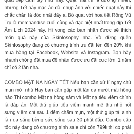
quạt xếp cầm tay như này. Quạt mát thì là đương nhiên,
nhưng Tết này mặc áo dài chụp ảnh với chiếc quạt này thì
chắc chắn là độc nhất đấy ạ. Bộ quạt với họa tiết Rồng Vũ
Trụ là merchandise cuối cùng và đặc biệt nhất trong dịp Tết
Âm Lịch 2024 này. Hi vọng các bạn nhận được sẽ thích
món quà này của Skinlosophy nha. Và đừng quên
Skinlosophy đang có chương trình ưu đãi lên đến 20% khi
mua hàng tại Facebook, Website và Instagram. Bạn hãy
nhanh chóng đặt mua để nhận được ưu đãi cực lớn, 1 năm
chỉ có 2 lần nha.
COMBO MẶT NẠ NGÀY TẾT Nếu bạn cần xử lí ngay chú
mụn mới nhú Hay bạn cần gấp một làn da mướt mải hồng
hào Thì combo Mặt nạ hồng sâm và Mặt nạ tiêu viêm chính
là đáp án. Một thứ giúp tiêu viêm mạnh mẽ thu nhỏ nốt
sưng viêm chỉ sau 1 đêm chấm mụn, một thứ giúp tái sinh
làn da sáng bừng sức sống sau 30 phút đắp. Combo cấp
tốc này đang có chương trình sale chỉ còn 799k thì có phải