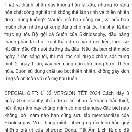
Thật ra thành phần này không hẳn là xấu, nhưng rõ ràng
hóa chất công nghiệp thì không thể lành tính và thiên nhiên
được đúng không? Mái tóc mà bạn nâng niu, và nếu bạn
muốn chọn những gì xứng đáng cho mái tóc, thì phải là thứ
thực sự tốt. Bộ gội xả Suôn của Skinlosophy, đầu bảng
thành phần là chiết xuất thảo dược và dược liệu, thực sự
rất đậm đặc để nuôi dưỡng da đầu. Nếu da bạn chăm sóc
ngày 2 lần sáng tối, thì mái tóc chỉ được chăm sóc trung
bình 2 ngày 1 lần, vậy nên càng cần chú trọng hơn. Thêm
nữa, Suôn sử dụng chất tạo bọt thiên nhiên, không gây kích
ứng và an toàn với cả mẹ bầu luôn.
SPECIAL GIFT: LÌ XÌ VERSION TẾT 2024 Cách đây 3
ngày, Skinlosophy nhận được tin nhắn từ khách thân thiết,
hỏi rằng năm nay chúng mình có merchandise đặc biệt nào
không, bởi năm nào bạn cũng sưu tập merchandise của
Skinlosophy. Với chúng mình, những người luôn trân quý
những giá trị của phương Đông, Tết Âm Lịch là dịp để