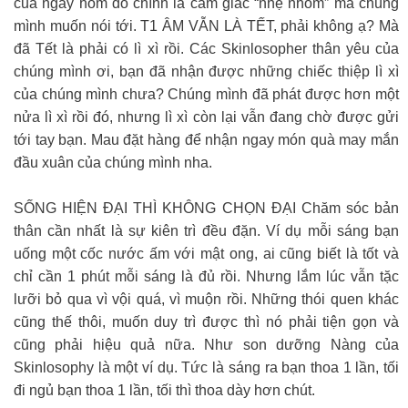
của ngày hôm đó chính là cảm giác “nhẹ nhõm” mà chúng
mình muốn nói tới. T1 ÂM VẪN LÀ TẾT, phải không ạ? Mà
đã Tết là phải có lì xì rồi. Các Skinlosopher thân yêu của
chúng mình ơi, bạn đã nhận được những chiếc thiệp lì xì
của chúng mình chưa? Chúng mình đã phát được hơn một
nửa lì xì rồi đó, nhưng lì xì còn lại vẫn đang chờ được gửi
tới tay bạn. Mau đặt hàng để nhận ngay món quà may mắn
đầu xuân của chúng mình nha.
SỐNG HIỆN ĐẠI THÌ KHÔNG CHỌN ĐẠI Chăm sóc bản
thân cần nhất là sự kiên trì đều đặn. Ví dụ mỗi sáng bạn
uống một cốc nước ấm với mật ong, ai cũng biết là tốt và
chỉ cần 1 phút mỗi sáng là đủ rồi. Nhưng lắm lúc vẫn tặc
lưỡi bỏ qua vì vội quá, vì muộn rồi. Những thói quen khác
cũng thế thôi, muốn duy trì được thì nó phải tiện gọn và
cũng phải hiệu quả nữa. Như son dưỡng Nàng của
Skinlosophy là một ví dụ. Tức là sáng ra bạn thoa 1 lần, tối
đi ngủ bạn thoa 1 lần, tối thì thoa dày hơn chút.