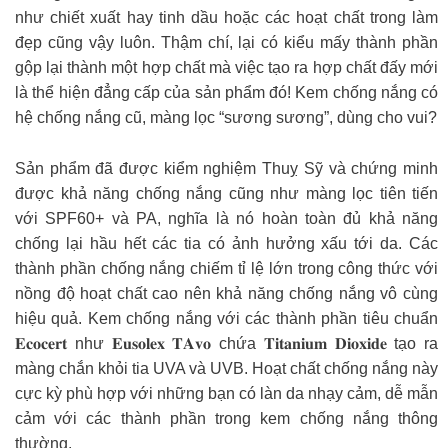
như chiết xuất hay tinh dầu hoặc các hoạt chất trong làm
đẹp cũng vậy luôn. Thậm chí, lại có kiểu mấy thành phần
gộp lại thành một hợp chất mà việc tạo ra hợp chất đấy mới
là thể hiện đẳng cấp của sản phẩm đó! Kem chống nắng có
hệ chống nắng cũ, màng lọc “sương sương”, dùng cho vui?
Sản phẩm đã được kiểm nghiệm Thuỵ Sỹ và chứng minh
được khả năng chống nắng cũng như màng lọc tiên tiến
với SPF60+ và PA, nghĩa là nó hoàn toàn đủ khả năng
chống lại hầu hết các tia có ảnh hưởng xấu tới da. Các
thành phần chống nắng chiếm tỉ lệ lớn trong công thức với
nồng độ hoạt chất cao nên khả năng chống nắng vô cùng
hiệu quả. Kem chống nắng với các thành phần tiêu chuẩn
𝐄𝐜𝐨𝐜𝐞𝐫𝐭 như 𝐄𝐮𝐬𝐨𝐥𝐞𝐱 𝐓𝐀𝐯𝐨 chứa 𝐓𝐢𝐭𝐚𝐧𝐢𝐮𝐦 𝐃𝐢𝐨𝐱𝐢𝐝𝐞 tạo ra
màng chắn khỏi tia UVA và UVB. Hoạt chất chống nắng này
cực kỳ phù hợp với những bạn có làn da nhạy cảm, dễ mẫn
cảm với các thành phần trong kem chống nắng thông
thường.