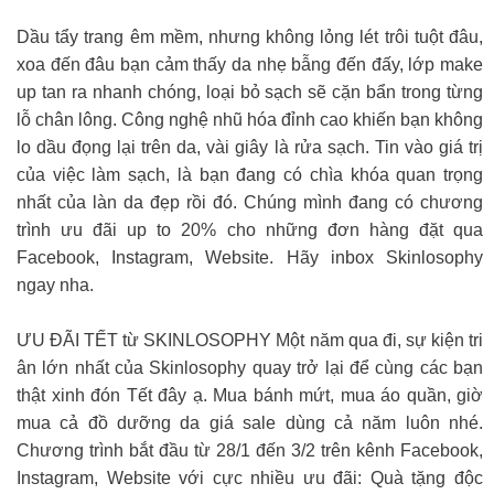
Dầu tẩy trang êm mềm, nhưng không lỏng lét trôi tuột đâu,
xoa đến đâu bạn cảm thấy da nhẹ bẫng đến đấy, lớp make
up tan ra nhanh chóng, loại bỏ sạch sẽ cặn bẩn trong từng
lỗ chân lông. Công nghệ nhũ hóa đỉnh cao khiến bạn không
lo dầu đọng lại trên da, vài giây là rửa sạch. Tin vào giá trị
của việc làm sạch, là bạn đang có chìa khóa quan trọng
nhất của làn da đẹp rồi đó. Chúng mình đang có chương
trình ưu đãi up to 20% cho những đơn hàng đặt qua
Facebook, Instagram, Website. Hãy inbox Skinlosophy
ngay nha.
ƯU ĐÃI TẾT từ SKINLOSOPHY Một năm qua đi, sự kiện tri
ân lớn nhất của Skinlosophy quay trở lại để cùng các bạn
thật xinh đón Tết đây ạ. Mua bánh mứt, mua áo quần, giờ
mua cả đồ dưỡng da giá sale dùng cả năm luôn nhé.
Chương trình bắt đầu từ 28/1 đến 3/2 trên kênh Facebook,
Instagram, Website với cực nhiều ưu đãi: Quà tặng độc