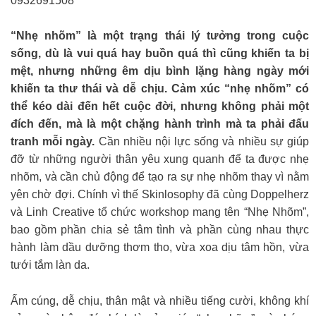
0932691508
“Nhẹ nhõm” là một trạng thái lý tưởng trong cuộc
sống, dù là vui quá hay buồn quá thì cũng khiến ta bị
mệt, nhưng những êm dịu bình lặng hàng ngày mới
khiến ta thư thái và dễ chịu. Cảm xúc “nhẹ nhõm” có
thể kéo dài đến hết cuộc đời, nhưng không phải một
đích đến, mà là một chặng hành trình mà ta phải đấu
tranh mỗi ngày.
Cần nhiều nội lực sống và nhiều sự giúp
đỡ từ những người thân yêu xung quanh để ta được nhẹ
nhõm, và cần chủ động để tạo ra sự nhẹ nhõm thay vì nằm
yên chờ đợi. Chính vì thế Skinlosophy đã cùng Doppelherz
và Linh Creative tổ chức workshop mang tên “Nhẹ Nhõm”,
bao gồm phần chia sẻ tâm tình và phần cùng nhau thực
hành làm dầu dưỡng thơm tho, vừa xoa dịu tâm hồn, vừa
tưới tắm làn da.
Ấm cúng, dễ chịu, thân mật và nhiều tiếng cười, không khí