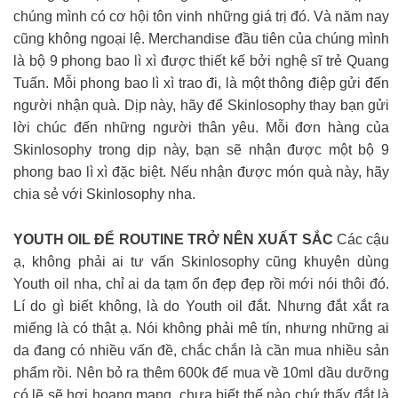
chúng mình có cơ hội tôn vinh những giá trị đó. Và năm nay
cũng không ngoại lệ. Merchandise đầu tiên của chúng mình
là bộ 9 phong bao lì xì được thiết kế bởi nghệ sĩ trẻ Quang
Tuấn. Mỗi phong bao lì xì trao đi, là một thông điệp gửi đến
người nhận quà. Dịp này, hãy để Skinlosophy thay bạn gửi
lời chúc đến những người thân yêu. Mỗi đơn hàng của
Skinlosophy trong dịp này, bạn sẽ nhận được một bộ 9
phong bao lì xì đặc biệt. Nếu nhận được món quà này, hãy
chia sẻ với Skinlosophy nha.
YOUTH OIL ĐỂ ROUTINE TRỞ NÊN XUẤT SẮC
Các cậu
ạ, không phải ai tư vấn Skinlosophy cũng khuyên dùng
Youth oil nha, chỉ ai da tạm ổn đẹp đẹp rồi mới nói thôi đó.
Lí do gì biết không, là do Youth oil đắt. Nhưng đắt xắt ra
miếng là có thật ạ. Nói không phải mê tín, nhưng những ai
da đang có nhiều vấn đề, chắc chắn là cần mua nhiều sản
phẩm rồi. Nên bỏ ra thêm 600k để mua về 10ml dầu dưỡng
có lẽ sẽ hơi hoang mang, chưa biết thế nào chứ thấy đắt là