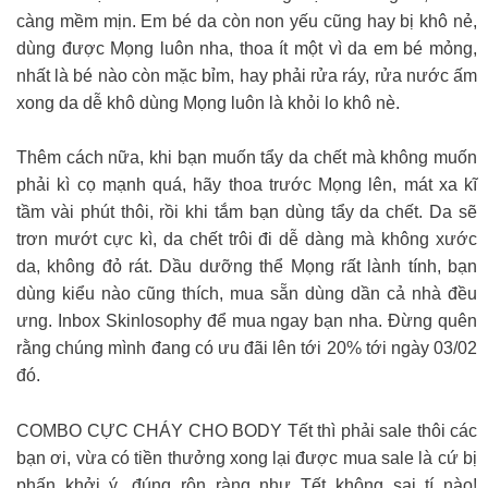
càng mềm mịn. Em bé da còn non yếu cũng hay bị khô nẻ,
dùng được Mọng luôn nha, thoa ít một vì da em bé mỏng,
nhất là bé nào còn mặc bỉm, hay phải rửa ráy, rửa nước ấm
xong da dễ khô dùng Mọng luôn là khỏi lo khô nè.
Thêm cách nữa, khi bạn muốn tẩy da chết mà không muốn
phải kì cọ mạnh quá, hãy thoa trước Mọng lên, mát xa kĩ
tầm vài phút thôi, rồi khi tắm bạn dùng tẩy da chết. Da sẽ
trơn mướt cực kì, da chết trôi đi dễ dàng mà không xước
da, không đỏ rát. Dầu dưỡng thể Mọng rất lành tính, bạn
dùng kiểu nào cũng thích, mua sẵn dùng dần cả nhà đều
ưng. Inbox Skinlosophy để mua ngay bạn nha. Đừng quên
rằng chúng mình đang có ưu đãi lên tới 20% tới ngày 03/02
đó.
COMBO CỰC CHÁY CHO BODY Tết thì phải sale thôi các
bạn ơi, vừa có tiền thưởng xong lại được mua sale là cứ bị
phấn khởi ý, đúng rộn ràng như Tết không sai tí nào!