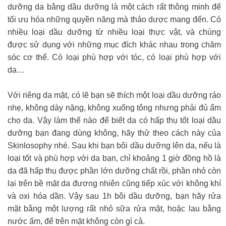
dưỡng da bằng dầu dưỡng là một cách rất thông minh để
tối ưu hóa những quyền năng mà thảo dược mang đến. Có
nhiều loại dầu dưỡng từ nhiều loại thực vật, và chúng
được sử dụng với những mục đích khác nhau trong chăm
sóc cơ thể. Có loại phù hợp với tóc, có loại phù hợp với
da…
Với riêng da mặt, có lẽ bạn sẽ thích một loại dầu dưỡng ráo
nhẹ, không dày nặng, không xuống tông nhưng phải đủ ẩm
cho da. Vậy làm thế nào để biết da có hấp thụ tốt loại dầu
dưỡng bạn đang dùng không, hãy thử theo cách này của
Skinlosophy nhé. Sau khi bạn bôi dầu dưỡng lên da, nếu là
loại tốt và phù hợp với da bạn, chỉ khoảng 1 giờ đồng hồ là
da đã hấp thụ được phần lớn dưỡng chất rồi, phần nhỏ còn
lại trên bề mặt da đương nhiên cũng tiếp xúc với không khí
và oxi hóa dần. Vậy sau 1h bôi dầu dưỡng, bạn hãy rửa
mặt bằng một lượng rất nhỏ sữa rửa mặt, hoặc lau bằng
nước ấm, để trên mặt không còn gì cả.