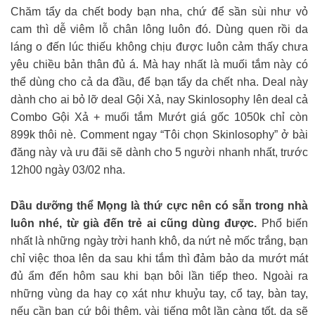
Chăm tẩy da chết body bạn nha, chứ để sần sùi như vỏ
cam thì dễ viêm lỗ chân lông luôn đó. Dùng quen rồi da
láng o đến lúc thiếu không chịu được luôn cảm thấy chưa
yêu chiều bản thân đủ á. Mà hay nhất là muối tắm này có
thể dùng cho cả da đầu, để bạn tẩy da chết nha. Deal này
dành cho ai bỏ lỡ deal Gội Xả, nay Skinlosophy lên deal cả
Combo Gội Xả + muối tắm Mướt giá gốc 1050k chỉ còn
899k thôi nè. Comment ngay “Tôi chọn Skinlosophy” ở bài
đăng này và ưu đãi sẽ dành cho 5 người nhanh nhất, trước
12h00 ngày 03/02 nha.
Dầu dưỡng thể Mọng là thứ cực nên có sẵn trong nhà
luôn nhé, từ già đến trẻ ai cũng dùng được.
Phổ biến
nhất là những ngày trời hanh khô, da nứt nẻ mốc trắng, bạn
chỉ việc thoa lên da sau khi tắm thì đảm bảo da mướt mát
đủ ẩm đến hôm sau khi bạn bôi lần tiếp theo. Ngoài ra
những vùng da hay cọ xát như khuỷu tay, cổ tay, bàn tay,
nếu cần bạn cứ bôi thêm, vài tiếng một lần càng tốt, da sẽ