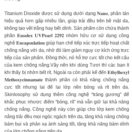
Titanium Dioxide được sử dụng dưới dạng 𝐍𝐚𝐧𝐨, phân tán
hiệu quả hơn gấp nhiều lần, giúp trải đều trên bề mặt da,
không tạo vệt trắng hay bết dính. Sản phẩm còn chứa thành
phần 𝐄𝐮𝐬𝐨𝐥𝐞𝐱 𝐔𝐕𝐏𝐞𝐚𝐫𝐥 𝟐𝟐𝟗𝟐 nhóm hữu cơ sử dụng công
nghệ 𝐄𝐧𝐜𝐚𝐩𝐬𝐮𝐥𝐚𝐭𝐢𝐨𝐧 giúp hạn chế tiếp xúc trực tiếp hoạt chất
chống nắng với da, nhờ đó làm giảm nguy cơ kích ứng trực
tiếp của sản phẩm. Đồng thời, nó hỗ trợ cực tốt cho kết cấu
của kem chống nắng.Vậy nên khi dùng Tươi thì các bạn ít
khi thấy bị nhờn bết rít. Ngoài ra còn phải kể đến 𝐄𝐭𝐡𝐲𝐥𝐡𝐞𝐱𝐲𝐥
𝐌𝐞𝐭𝐡𝐨𝐱𝐲𝐜𝐢𝐧𝐧𝐚𝐦𝐚𝐭𝐞 thành phần có khả năng chống nắng
cực tốt nhưng lại để lại lớp nền bóng và rít trên da.
Skinlosophy sử dụng thêm công nghệ “tráng gương” để
khắc phục nhược điểm “bóng, rít” mà vẫn giữ lại khả năng
chống nắng. Công nghệ này còn giúp cho lớp kem chống
nắng trải đều mọi ngóc ngách trên da, tăng khả năng chống
bám bụi và phản xạ ánh sáng tốt, tăng khả năng bám dính
của lớp chống nắng trên da.