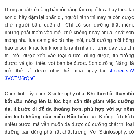
Đừng ai bắt cô nàng bận rộn rằng tầm nghỉ trưa hãy thoa lại
son đi hãy dặm lại phấn đi, người rảnh thì may ra còn được
chứ người bận, quên đi. Chỉ có son dưỡng thật mềm,
nhưng phải thấm vào môi chứ không nhẫy nhụa, chất son
mỏng như lụa cảm giác rất nhẹ môi, nuôi dưỡng môi hồng
hào tô son khác lên không lộ rãnh nhăn… từng đấy tiêu chí
thì mới được xếp vào loại được, dùng được, tin tưởng
được, và giới thiệu với bạn bè được. Son dưỡng Nàng, là
một thứ rất được như thế, mua ngay tại
shopee.vn?
3VCTM6rQpC
Chọn tinh túy, chọn Skinlosophy nha.
Khi thời tiết thay đổi
bắt đầu nóng lên là lúc bạn cần tiết giảm việc dưỡng
da, ít bước đi để da thoáng hơn, phù hợp với sự nồm
ẩm kinh khủng của miền Bắc hiện tại.
Không lích kích
nhiều bước, mà vẫn muốn da được đủ dưỡng chất thì loại
dưỡng bạn dùng phải rất chất lượng. Với Skinlosophy, có