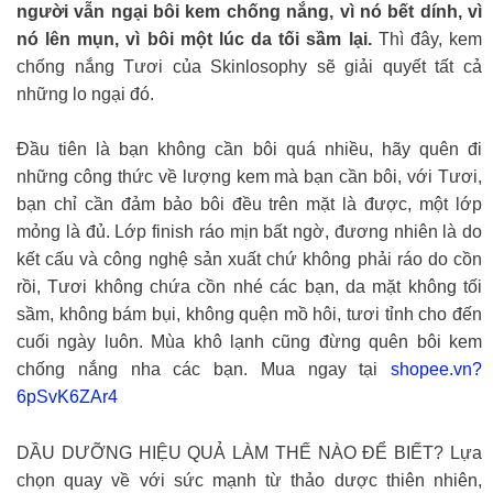
người vẫn ngại bôi kem chống nắng, vì nó bết dính, vì
nó lên mụn, vì bôi một lúc da tối sầm lại.
Thì đây, kem
chống nắng Tươi của Skinlosophy sẽ giải quyết tất cả
những lo ngại đó.
Đầu tiên là bạn không cần bôi quá nhiều, hãy quên đi
những công thức về lượng kem mà bạn cần bôi, với Tươi,
bạn chỉ cần đảm bảo bôi đều trên mặt là được, một lớp
mỏng là đủ. Lớp finish ráo mịn bất ngờ, đương nhiên là do
kết cấu và công nghệ sản xuất chứ không phải ráo do cồn
rồi, Tươi không chứa cồn nhé các bạn, da mặt không tối
sầm, không bám bụi, không quện mồ hôi, tươi tỉnh cho đến
cuối ngày luôn. Mùa khô lạnh cũng đừng quên bôi kem
chống nắng nha các bạn. Mua ngay tại
shopee.vn?
6pSvK6ZAr4
DẦU DƯỠNG HIỆU QUẢ LÀM THẾ NÀO ĐỂ BIẾT? Lựa
chọn quay về với sức mạnh từ thảo dược thiên nhiên,