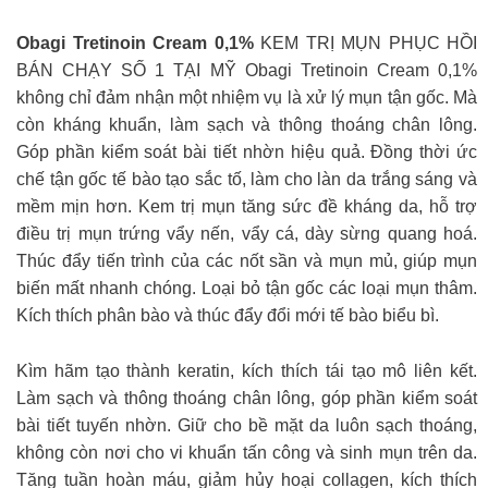
Obagi Tretinoin Cream 0,1%
KEM TRỊ MỤN PHỤC HỒI
BÁN CHẠY SỐ 1 TẠI MỸ Obagi Tretinoin Cream 0,1%
không chỉ đảm nhận một nhiệm vụ là xử lý mụn tận gốc. Mà
còn kháng khuẩn, làm sạch và thông thoáng chân lông.
Góp phần kiểm soát bài tiết nhờn hiệu quả. Đồng thời ức
chế tận gốc tế bào tạo sắc tố, làm cho làn da trắng sáng và
mềm mịn hơn. Kem trị mụn tăng sức đề kháng da, hỗ trợ
điều trị mụn trứng vẩy nến, vẩy cá, dày sừng quang hoá.
Thúc đẩy tiến trình của các nốt sần và mụn mủ, giúp mụn
biến mất nhanh chóng. Loại bỏ tận gốc các loại mụn thâm.
Kích thích phân bào và thúc đẩy đổi mới tế bào biểu bì.
Kìm hãm tạo thành keratin, kích thích tái tạo mô liên kết.
Làm sạch và thông thoáng chân lông, góp phần kiểm soát
bài tiết tuyến nhờn. Giữ cho bề mặt da luôn sạch thoáng,
không còn nơi cho vi khuẩn tấn công và sinh mụn trên da.
Tăng tuần hoàn máu, giảm hủy hoại collagen, kích thích