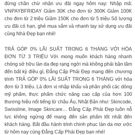
đừng chần chừ nhận ưu đãi ngay hôm nay: Nhập mã:
VNPAYBFRIDAY Giảm 30K cho đơn từ 300K Giảm 100K
cho đơn từ 2 triệu Giảm 150K cho đơn từ 5 triệu Số lượng
ưu đãi có hạn, ghé mua sắm và nhanh tay sử dụng ưu đãi
cùng Nhà Đẹp bạn nhé!
TRẢ GÓP 0% LÃI SUẤT TRONG 6 THÁNG VỚI HÓA
ĐƠN TỪ 3 TRIỆU Với mong muốn khách hàng nhanh
chóng sở hữu làn da đẹp rạng ngời mà không phải bận tâm
đến bất kỳ điều gì, Đẳng Cấp Phái Đẹp mang đến chương
trình TRẢ GÓP 0% LÃI SUẤT TRONG 6 THÁNG với hóa
đơn từ 3 triệu. Là đơn vị nhập khẩu và phân phối các dòng
mỹ phẩm, thực phẩm chức năng cao cấp của hơn 100
thương hiệu nổi tiếng từ châu Âu, Nhật Bản như: Skincode,
Swissline, Image Skincare… Đẳng Cấp Phái Đẹp luôn nỗ
lực không ngừng để mang đến sản phẩm tốt nhất đến
khách hàng. Bắt đầu hành trình chinh phục làn da mơ ước
từ hôm nay cùng Đẳng Cấp Phái Đẹp bạn nhé!