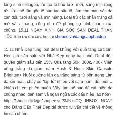
tăng sinh collagen, tái tạo tế bào tươi mới, sáng mịn rạng
rỡ. Ức chế tận gốc tế bào tạo sắc tố, làm cho màu sắc da
cân đối, tươi sáng và mịn màng. Loại trừ các nhân trứng cá
mở và vi nang, cũng như đề phòng sự hình thành của
chúng. 15.11 NGÀY XINH GIÁ SỐC SĂN DEAL THẦN
TỐC Săn ưu đãi cực hot tại
shopee.vn/dangcapphaidep
15.11 Nhà Đẹp tung loạt deal khủng với quà tặng cực xịn.
Hẹn giờ săn sale với Nhà Đẹp ngay bạn nhé! Deal độc
quyền giảm sâu đến 15% Qùa tặng 50k, 300k, 400k
Viên
uống trắng da giảm nám Hush & Hush Skin Capsule
Brighten+ Nuôi dưỡng làn da trắng sáng từ bên trong Làn
da xỉn màu, chảy xệ “lấp ló” nhiều vết sạm nám, đồi mồi…
khiến chị em phiền muộn. Vậy làm thế nào để cải thiện da
chùng nhão, đen sạm và ngăn ngừa các dấu hiệu lão hóa?
https://shopii.click/go/shopee.vn?3JNxsGQ INBOX NGAY
cho Đẳng Cấp Phái Đẹp để được tư vấn chi tiết về thông
tin sản phẩm.