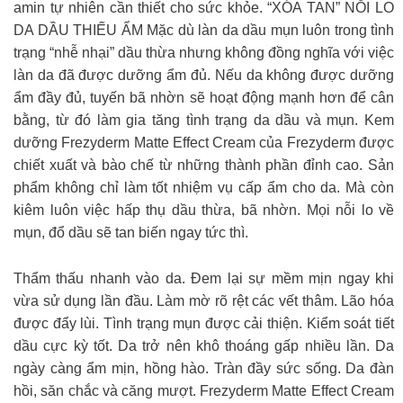
amin tự nhiên cần thiết cho sức khỏe. “XÓA TAN” NỖI LO
DA DẦU THIẾU ẨM Mặc dù làn da dầu mụn luôn trong tình
trạng “nhễ nhại” dầu thừa nhưng không đồng nghĩa với việc
làn da đã được dưỡng ẩm đủ. Nếu da không được dưỡng
ẩm đầy đủ, tuyến bã nhờn sẽ hoạt động mạnh hơn để cân
bằng, từ đó làm gia tăng tình trạng da dầu và mụn. Kem
dưỡng Frezyderm Matte Effect Cream của Frezyderm được
chiết xuất và bào chế từ những thành phần đỉnh cao. Sản
phẩm không chỉ làm tốt nhiệm vụ cấp ẩm cho da. Mà còn
kiêm luôn việc hấp thụ dầu thừa, bã nhờn. Mọi nỗi lo về
mụn, đổ dầu sẽ tan biến ngay tức thì.
Thẩm thấu nhanh vào da. Đem lại sự mềm mịn ngay khi
vừa sử dụng lần đầu. Làm mờ rõ rệt các vết thâm. Lão hóa
được đẩy lùi. Tình trạng mụn được cải thiện. Kiểm soát tiết
dầu cực kỳ tốt. Da trở nên khô thoáng gấp nhiều lần. Da
ngày càng ẩm mịn, hồng hào. Tràn đầy sức sống. Da đàn
hồi, săn chắc và căng mượt. Frezyderm Matte Effect Cream