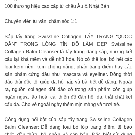
100 thương hiệu cao cấp từ châu Âu & Nhật Bản
Chuyên viên tư vấn, chăm sóc 1:1
Sáp tẩy trang Swissline Collagen TẨY TRANG “QUỐC
DÂN” TRONG LÒNG TÍN ĐỒ LÀM ĐẸP Swissline
Collagen Balm Cleanser là tẩy trang dạng sáp, nhưng kết
cấu lại khá mềm và dễ nhũ hóa. Nó có thể loại bỏ hết các
loại kem nền, kem chống nắng, phấn trang điểm hay các
sản phẩm cứng đầu như mascara và eyeliner. Đồng thời
đào thải độc tố, giúp da hô hấp và bài tiết dễ dàng. Ngoài
ra, nguồn collagen dồi dào có trong sản phẩm còn giúp
ngăn ngừa lão hoá, cải thiện độ đàn hồi da, thắt chặt kết
cấu da. Cho vẻ ngoài ngày thêm mịn màng và tươi trẻ.
Công dụng nổi bật của sáp tẩy trang Swissline Collagen
Balm Cleanser: Dễ dàng loại bỏ lớp trang điểm, tế bào
chết, dầu thừa, bã nhờn và cặn bẩn. Đặc biệt sử dụng