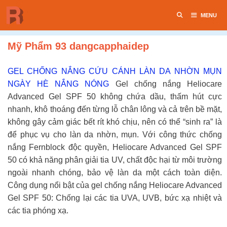
Chuyển
MENU
đến
nội
dung
Mỹ Phẩm 93 dangcapphaidep
GEL CHỐNG NẮNG CỨU CÁNH LÀN DA NHỜN MỤN
NGÀY HÈ NẮNG NÓNG
Gel chống nắng Heliocare
Advanced Gel SPF 50 không chứa dầu, thấm hút cực
nhanh, khô thoáng đến từng lỗ chân lông và cả trên bề mặt,
không gây cảm giác bết rít khó chịu, nên có thể “sinh ra” là
để phục vụ cho làn da nhờn, mụn. Với công thức chống
nắng Fernblock độc quyền, Heliocare Advanced Gel SPF
50 có khả năng phân giải tia UV, chất độc hại từ môi trường
ngoài nhanh chóng, bảo vệ làn da một cách toàn diện.
Công dụng nổi bật của gel chống nắng Heliocare Advanced
Gel SPF 50: Chống lại các tia UVA, UVB, bức xạ nhiệt và
các tia phóng xạ.