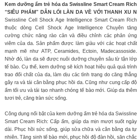
Kem dưỡng ẩm trẻ hóa da Swissline Smart Cream Rich
“SIÊU PHẨM” DẪN LỐI LÀN DA VỀ VỚI THANH XU N
Swissline Cell Shock Age Intelligence Smart Cream Rich
thuộc dòng Cell Shock Age Intelligence Chuyên tăng
cường chức năng rào cản và điều chỉnh các phản ứng
viêm của da. Sản phẩm được làm giàu với các hoạt chất
mạnh mẽ như ATP, Ceramides, Ectoin, Madecassoside.
Nhờ đó, làn da sẽ được nuôi dưỡng chuyên sâu từ tận lớp
tế bào. Cụ thể, kem dưỡng sẽ kích hoạt hiệu quả quá trình
trao đổi chất của da, làm dịu các tình trạng do căng thẳng
gây ra và tái cân bằng phục hồi da. Cũng như cung cấp độ
ẩm tối ưu và tái tạo nhanh chóng tế bào mới. Giúp da thêm
tươi trẻ, căng tràn sức sống.
Công dụng nổi bật của kem dưỡng ẩm trẻ hóa da Swissline
Smart Cream Rich: Cấp ẩm, giúp da mịn mượt suốt ngày
dài. Phục hồi sức sống, giúp sửa chữa và cân bằng da tự
nhiên. Tăng sinh tế bào mới, phục hồi độ đàn hồi, săn chắc