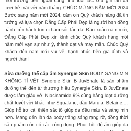
môi trường bên ngoài cũng như tuổi tác. Giữ gìn làn da
tươi trẻ mãi với năm tháng. CHÚC MỪNG NĂM MỚI 2024
Bước sang năm mới 2024, cám ơn Quý khách hàng đã tin
tưởng và lựa chọn Đẳng Cấp Phái Đẹp là người bạn đồng
hành trên hành trình chăm sóc làn da! Đầu xuân năm mới,
Đẳng Cấp Phái Đẹp xin kính chúc Quý khách hàng một
năm mới vạn sự như ý, thành đạt và may mắn. Chúc Quý
khách đón năm mới vui vẻ, hạnh phúc bên gia đình và
người thân!
Sữa dưỡng thể cấp ẩm Synergie Skin
BODY SÁNG MỊN
KHÔNG TÌ VẾT Synergie Skin B JuvEnate là sản phẩm
dưỡng thể đến từ thương hiệu Synergie Skin. B JuvEnate
được làm giàu với Niacinamide 9% cùng hàng loạt dưỡng
chất tuyệt vời khác như Squalane, dầu Marula, Betaine,…
Giúp hỗ trợ cải thiện sắc tố giúp da đều màu và sáng mịn
hơn. Mang đến làn da body trắng sáng rạng rỡ, đồng thời
sản phẩm còn có các công dụng: Phục hồi độ ẩm giúp da