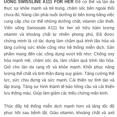
UỐNG SWISSLINE A111 FOR HER
Để cơ thể và làn da
thực sự khỏe mạnh và trẻ trung, chăm sóc bên ngoài thôi
chưa đủ. Nàng cần phải nuôi dưỡng từ bên trong bằng việc
cung cấp cho cơ thể những dưỡng chất, vitamin cần thiết.
Viên uống Swissoats A111 for her sở hữu hàm lượng
vitamin và khoáng chất tự nhiên phong phú. Đã được
chứng minh là có tác dụng làm chậm quá trình lão hóa và
tăng cường sức khỏe cũng như hệ thống miễn dịch. Sản
phẩm mang đến các công dụng vượt trội như: Chống oxy
hóa mạnh mẽ, chăm sóc da, làm chậm quá trình lão hóa.
Giữ cho làn da rạng rỡ và khỏe mạnh. Khôi phục năng
lượng thể chất và tinh thần đang suy giảm. Tăng cường thể
lực, sức chịu đựng và sức mạnh. Cải thiện sự tỉnh táo và
tập trung. Tăng sự hình thành tế bào hồng cầu và cải thiện
lưu thông máu. Giúp làm giảm các triệu chứng mãn kinh.
Thúc đẩy hệ thống miễn dịch mạnh hơn và tăng tốc độ
phục hồi sau bệnh tật. Giàu vitamin, khoáng chất và axit