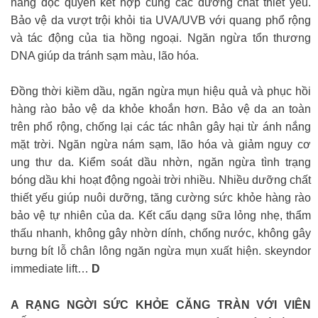
nắng độc quyền kết hợp cùng các dưỡng chất thiết yếu.
Bảo vệ da vượt trội khỏi tia UVA/UVB với quang phổ rộng
và tác động của tia hồng ngoại. Ngăn ngừa tổn thương
DNA giúp da tránh sạm màu, lão hóa.
Đồng thời kiềm dầu, ngăn ngừa mụn hiệu quả và phục hồi
hàng rào bảo vệ da khỏe khoắn hơn. Bảo vệ da an toàn
trên phổ rộng, chống lại các tác nhân gây hại từ ánh nắng
mặt trời. Ngăn ngừa nám sạm, lão hóa và giảm nguy cơ
ung thư da. Kiểm soát dầu nhờn, ngăn ngừa tình trạng
bóng dầu khi hoạt động ngoài trời nhiều. Nhiều dưỡng chất
thiết yếu giúp nuôi dưỡng, tăng cường sức khỏe hàng rào
bảo vệ tự nhiên của da. Kết cấu dạng sữa lỏng nhẹ, thẩm
thấu nhanh, không gây nhờn dính, chống nước, không gây
bưng bít lỗ chân lông ngăn ngừa mụn xuất hiện.
skeyndor
immediate lift…
D
A RẠNG NGỜI SỨC KHỎE CĂNG TRÀN VỚI VIÊN