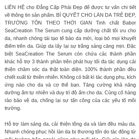
LIÊN HỆ cho Đẳng Cấp Phái Đẹp để được tư vấn chi tiết
về thông tin sản phẩm. BÍ QUYẾT CHO LÀN DA TRẺ ĐẸP,
TRƯỜNG TỒN THEO THỜI GIAN Tinh chất Babor
SeaCreation The Serum cung cấp dưỡng chất tối ưu cho
da, nhanh chóng tái tạo tế bào da mới, loại bỏ mọi khuyết
điểm trên da. Giúp da lấy lại sự trắng sáng căng mịn. Đặc
biệt SeaCreation The Serum còn chứa các thành phần
khác hỗ trợ 3 thành phần trên phát huy tối đa tác dụng cải
thiện chăm sóc da thật toàn diện. 100% thành phần đều
chiết xuất từ thiên nhiên. Không có bất kì tác dụng phụ, kích
ứng nào cho da và cơ thể bạn. Tăng cường khả năng
dưỡng ẩm tự nhiên và duy trì độ ẩm cho da. Củng cố hàng
rào bảo vệ da, chống lại sự tấn công của các yếu tố môi
trường.
Hỗ trợ làm sáng da, cải thiện tông da và làm đều màu da.
Nhanh chóng phục hồi làn da bị thương tổn do tác động từ