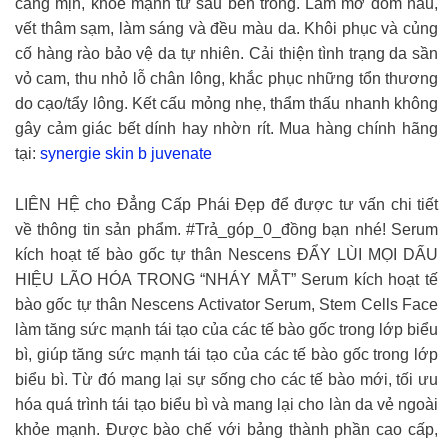
căng mịn, khỏe mạnh từ sâu bên trong. Làm mờ đốm nâu,
vết thâm sạm, làm sáng và đều màu da. Khôi phục và củng
cố hàng rào bảo vệ da tự nhiên. Cải thiện tình trạng da sần
vỏ cam, thu nhỏ lỗ chân lông, khắc phục những tổn thương
do cạo/tẩy lông. Kết cấu mỏng nhẹ, thẩm thấu nhanh không
gây cảm giác bết dính hay nhờn rít. Mua hàng chính hãng
tại:
synergie skin b juvenate
LIÊN HỆ cho Đẳng Cấp Phái Đẹp để được tư vấn chi tiết
về thông tin sản phẩm.
#Trả_góp_0_đồng bạn nhé! Serum
kích hoạt tế bào gốc tự thân Nescens ĐẨY LÙI MỌI DẤU
HIỆU LÃO HÓA TRONG “NHÁY MẮT” Serum kích hoạt tế
bào gốc tự thân Nescens Activator Serum, Stem Cells Face
làm tăng sức mạnh tái tạo của các tế bào gốc trong lớp biểu
bì, giúp tăng sức mạnh tái tạo của các tế bào gốc trong lớp
biểu bì. Từ đó mang lại sự sống cho các tế bào mới, tối ưu
hóa quá trình tái tạo biểu bì và mang lại cho làn da vẻ ngoài
khỏe mạnh. Được bào chế với bảng thành phần cao cấp,