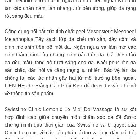
các melanin ở lớp hạ bì, ngừa nám từ bên ngoài và đánh
tan các chân nám, tàn nhang…từ bên trong, giúp da rạng
rỡ, sáng đều màu.
Công dụng nổi bật của tinh chất peel Mesoestetic Mesopeel
Melannoplus Tẩy sạch lớp da chết thô sần, dày cộm và
dính melanin trên bề mặt da. Ngăn ngừa và làm mờ các
đốm thâm nám, tàn nhang, đốm nâu trên da. Cải thiện làn
da đều màu, tăng độ tươi sáng cho da. Khôi phục làn da
săn chắc, đàn hồi và căng mọng tự nhiên. Bảo vệ làn da
chống lại các tác nhân gây hại từ môi trường bên ngoài.
LIÊN HỆ cho Đẳng Cấp Phái Đẹp để được tư vấn chi tiết
về thông tin sản phẩm.
Swissline Clinic Lemanic Le Miel De Massage là sự kết
hợp đỉnh cao giữa chuyên môn chăm sóc da đã được
chứng minh qua thời gian của Swissline và bí quyết của
Clinic Lemanic về các liệu pháp tái tạo và thúc đẩy tuổi trẻ.