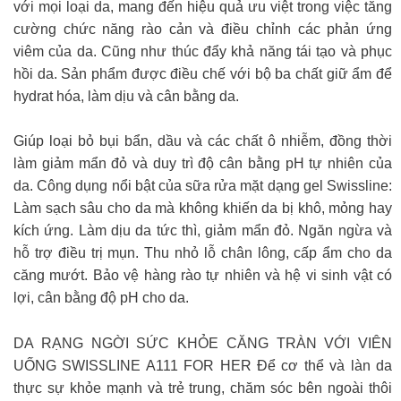
với mọi loại da, mang đến hiệu quả ưu việt trong việc tăng
cường chức năng rào cản và điều chỉnh các phản ứng
viêm của da. Cũng như thúc đẩy khả năng tái tạo và phục
hồi da. Sản phẩm được điều chế với bộ ba chất giữ ẩm để
hydrat hóa, làm dịu và cân bằng da.
Giúp loại bỏ bụi bẩn, dầu và các chất ô nhiễm, đồng thời
làm giảm mẩn đỏ và duy trì độ cân bằng pH tự nhiên của
da. Công dụng nổi bật của sữa rửa mặt dạng gel Swissline:
Làm sạch sâu cho da mà không khiến da bị khô, mỏng hay
kích ứng. Làm dịu da tức thì, giảm mẩn đỏ. Ngăn ngừa và
hỗ trợ điều trị mụn. Thu nhỏ lỗ chân lông, cấp ẩm cho da
căng mướt. Bảo vệ hàng rào tự nhiên và hệ vi sinh vật có
lợi, cân bằng độ pH cho da.
DA RẠNG NGỜI SỨC KHỎE CĂNG TRÀN VỚI VIÊN
UỐNG SWISSLINE A111 FOR HER Để cơ thể và làn da
thực sự khỏe mạnh và trẻ trung, chăm sóc bên ngoài thôi