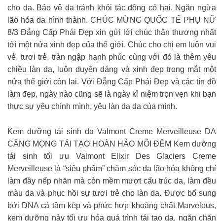
cho da. Bảo vệ da tránh khỏi tác động có hại. Ngăn ngừa
lão hóa da hình thành. CHÚC MỪNG QUỐC TẾ PHỤ NỮ
8/3 Đẳng Cấp Phái Đẹp xin gửi lời chúc thân thương nhất
tới một nửa xinh đẹp của thế giới. Chúc cho chị em luôn vui
vẻ, tươi trẻ, tràn ngập hạnh phúc cùng với đó là thêm yêu
chiều làn da, luôn duyên dáng và xinh đẹp trong mắt một
nửa thế giới còn lại. Với Đẳng Cấp Phái Đẹp và các tín đồ
làm đẹp, ngày nào cũng sẽ là ngày kỉ niệm trọn vẹn khi bạn
thực sự yêu chính mình, yêu làn da da của mình.
Kem dưỡng tái sinh da Valmont Creme Merveilleuse DA
CĂNG MỌNG TÁI TẠO HOÀN HẢO MỖI ĐÊM Kem dưỡng
tái sinh tối ưu Valmont Elixir Des Glaciers Creme
Merveilleuse là “siêu phẩm” chăm sóc da lão hóa không chỉ
làm đầy nếp nhăn mà còn mềm mượt cấu trúc da, làm đều
màu da và phục hồi sự tươi trẻ cho làn da. Được bổ sung
bởi DNA cá tầm kép và phức hợp khoáng chất Marvelous,
kem dưỡng này tối ưu hóa quá trình tái tạo da, ngăn chặn