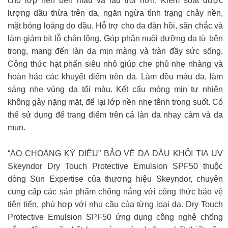
cho lớp nền bền màu và lâu trôi hơn. Kiểm soát được
lượng dầu thừa trên da, ngăn ngừa tình trạng chảy nền,
mặt bóng loáng do dầu. Hỗ trợ cho da đàn hồi, săn chắc và
làm giảm bít lỗ chân lông. Góp phần nuôi dưỡng da từ bên
trong, mang đến làn da mịn màng và tràn đầy sức sống.
Công thức hạt phấn siêu nhỏ giúp che phủ nhẹ nhàng và
hoàn hảo các khuyết điểm trên da. Làm đều màu da, làm
sáng nhẹ vùng da tối màu. Kết cấu mỏng mịn tự nhiên
không gây nặng mặt, để lại lớp nền nhẹ tênh trong suốt. Có
thể sử dụng để trang điểm trên cả làn da nhạy cảm và da
mụn.
“ÁO CHOÀNG KỲ DIỆU” BẢO VỆ DA DẦU KHỎI TIA UV
Skeyndor Dry Touch Protective Emulsion SPF50 thuộc
dòng Sun Expertise của thương hiệu Skeyndor, chuyên
cung cấp các sản phẩm chống nắng với công thức bảo vệ
tiên tiến, phù hợp với nhu cầu của từng loại da. Dry Touch
Protective Emulsion SPF50 ứng dụng công nghệ chống