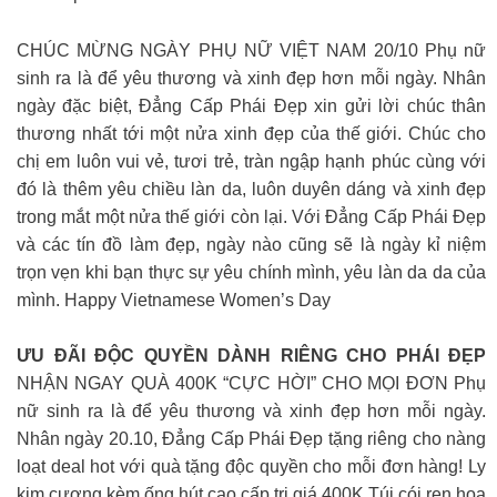
CHÚC MỪNG NGÀY PHỤ NỮ VIỆT NAM 20/10 Phụ nữ
sinh ra là để yêu thương và xinh đẹp hơn mỗi ngày. Nhân
ngày đặc biệt, Đẳng Cấp Phái Đẹp xin gửi lời chúc thân
thương nhất tới một nửa xinh đẹp của thế giới. Chúc cho
chị em luôn vui vẻ, tươi trẻ, tràn ngập hạnh phúc cùng với
đó là thêm yêu chiều làn da, luôn duyên dáng và xinh đẹp
trong mắt một nửa thế giới còn lại. Với Đẳng Cấp Phái Đẹp
và các tín đồ làm đẹp, ngày nào cũng sẽ là ngày kỉ niệm
trọn vẹn khi bạn thực sự yêu chính mình, yêu làn da da của
mình. Happy Vietnamese Women’s Day
ƯU ĐÃI ĐỘC QUYỀN DÀNH RIÊNG CHO PHÁI ĐẸP
NHẬN NGAY QUÀ 400K “CỰC HỜI” CHO MỌI ĐƠN Phụ
nữ sinh ra là để yêu thương và xinh đẹp hơn mỗi ngày.
Nhân ngày 20.10, Đẳng Cấp Phái Đẹp tặng riêng cho nàng
loạt deal hot với quà tặng độc quyền cho mỗi đơn hàng! Ly
kim cương kèm ống hút cao cấp trị giá 400K Túi cói ren hoa