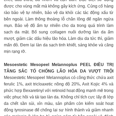
được cho vùng mắt mà không gây kích ứng. Củng cố hàng
rào bảo vệ tự nhiên, bảo vệ da khỏi các tác động xấu từ
bên ngoài. Làm thông thoáng lỗ chân lông để ngăn ngừa
mụn. Bảo vệ độ ẩm tự nhiên cho da trong quá trình làm
sạch da mặt. Bổ sung collagen nuôi dưỡng làn da ẩm
mượt, giảm các dấu hiệu lão hóa. Làm dịu da tức thì, giảm
mẩn đỏ. Đem lại làn da sạch tinh khiết, sáng khỏe và căng
mịn rạng rỡ.
Mesoestetic Mesopeel Melannoplus
PEEL ĐIỀU TRỊ
TĂNG SẮC TỐ CHỐNG LÃO HÓA DA VƯỢT TRỘI
Mesoestetic Mesopeel Melannoplus có công thức chứa axit
ferulic 1%, axit tricloaxetic nồng độ 20%, Axit Kojic 4% và
phức hợp Bexaretinyl với retinoid hoạt động mạnh mẽ trong
việc phục hồi và tái tạo làn da. Không chỉ tích cực lấy đi lớp
da chết sần sùi, xỉn màu, sản phẩm còn kiểm soát hoạt
động tyrosinase để chống lại sự hình thành và giảm nhanh