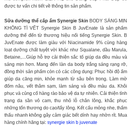
được tư vấn chi tiết về thông tin sản phẩm.
Sữa dưỡng thể cấp ẩm Synergie Skin
BODY SÁNG MỊN
KHÔNG TÌ VẾT Synergie Skin B JuvEnate là sản phẩm
dưỡng thể đến từ thương hiệu nổi tiếng Synergie Skin. B
JuvEnate được làm giàu với Niacinamide 9% cùng hàng
loạt dưỡng chất tuyệt vời khác như Squalane, dầu Marula,
Betaine,…Giúp hỗ trợ cải thiện sắc tố giúp da đều màu và
sáng mịn hơn. Mang đến làn da body trắng sáng rạng rỡ,
đồng thời sản phẩm còn có các công dụng: Phục hồi độ ẩm
giúp da căng mịn, khỏe mạnh từ sâu bên trong. Làm mờ
đốm nâu, vết thâm sạm, làm sáng và đều màu da. Khôi
phục và củng cố hàng rào bảo vệ da tự nhiên. Cải thiện tình
trạng da sần vỏ cam, thu nhỏ lỗ chân lông, khắc phục
những tổn thương do cạo/tẩy lông. Kết cấu mỏng nhẹ, thẩm
thấu nhanh không gây cảm giác bết dính hay nhờn rít. Mua
hàng chính hãng tại:
synergie skin b juvenate