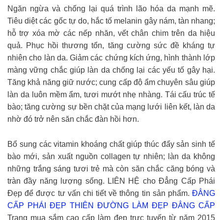
Ngăn ngừa và chống lại quá trình lão hóa da mạnh mẽ.
Tiêu diệt các gốc tự do, hắc tố melanin gây nám, tàn nhang;
hỗ trợ xóa mờ các nếp nhăn, vết chân chim trên da hiệu
quả. Phục hồi thương tổn, tăng cường sức đề kháng tự
nhiên cho làn da. Giảm các chứng kích ứng, hình thành lớp
màng vững chắc giúp làn da chống lại các yếu tố gây hại.
Tăng khả năng giữ nước; cung cấp độ ẩm chuyên sâu giúp
làn da luôn mềm ẩm, tươi mướt nhẹ nhàng. Tái cấu trúc tế
bào; tăng cường sự bền chặt của mạng lưới liên kết, làn da
nhờ đó trở nên săn chắc đàn hồi hơn.
Bổ sung các vitamin khoáng chất giúp thúc đẩy sản sinh tế
bào mới, sản xuất nguồn collagen tự nhiên; làn da không
những trắng sáng tươi trẻ mà còn săn chắc căng bóng và
tràn đầy năng lượng sống. LIÊN HỆ cho Đẳng Cấp Phái
Đẹp để được tư vấn chi tiết về thông tin sản phẩm.
ĐẲNG
CẤP PHÁI ĐẸP THIÊN ĐƯỜNG LÀM ĐẸP ĐẲNG CẤP
Trang mua sắm cao cấp làm đẹp trực tuyến từ năm 2015