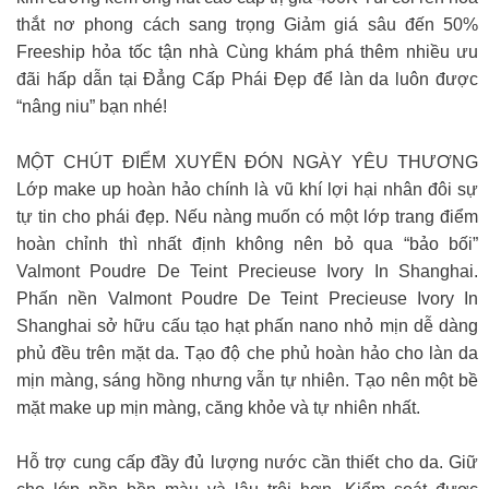
thắt nơ phong cách sang trọng Giảm giá sâu đến 50%
️Freeship hỏa tốc tận nhà Cùng khám phá thêm nhiều ưu
đãi hấp dẫn tại Đẳng Cấp Phái Đẹp để làn da luôn được
“nâng niu” bạn nhé!
MỘT CHÚT ĐIỂM XUYẾN ĐÓN NGÀY YÊU THƯƠNG
Lớp make up hoàn hảo chính là vũ khí lợi hại nhân đôi sự
tự tin cho phái đẹp. Nếu nàng muốn có một lớp trang điểm
hoàn chỉnh thì nhất định không nên bỏ qua “bảo bối”
Valmont Poudre De Teint Precieuse Ivory In Shanghai.
Phấn nền Valmont Poudre De Teint Precieuse Ivory In
Shanghai sở hữu cấu tạo hạt phấn nano nhỏ mịn dễ dàng
phủ đều trên mặt da. Tạo độ che phủ hoàn hảo cho làn da
mịn màng, sáng hồng nhưng vẫn tự nhiên. Tạo nên một bề
mặt make up mịn màng, căng khỏe và tự nhiên nhất.
Hỗ trợ cung cấp đầy đủ lượng nước cần thiết cho da. Giữ