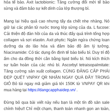
hóa tế bào. Axit lactobionic: Tăng cường đổi mới tế bào
sừng và đảm bảo sự kết dính của lớp thượng bì.
Mang lại hiệu quả cao nhưng tẩy da chết nhẹ nhàng. Nó
giữ lại các phân tử nước trong lớp sừng của da. L fucose:
Cải thiện độ đàn hồi của da và thúc đẩy quá trình tổng hợp
collagen và sợi elastin. Axit phytic: Ngăn ngừa chứng loạn
dưỡng da do lão hóa và đảm bảo độ ẩm lý tưởng.
Niacinamide: Có tác dụng ổn định tế bào biểu bì. Duy trì độ
ẩm cho da đồng thời cân bằng lipid biểu bì. Nó kích thích
sự tuần hoàn của các nhú bì. Ascorbyl tetraisopalmitate:
Tăng cường sản xuất collagen. CÙNG ĐẲNG CẤP PHÁI
ĐẸP QUÉT VNPAY QR NHẬN NGAY QUÀ ĐẦY TRONG
GIỎ Bỏ túi ngay mã giảm giá tới 150K từ VNPAY QR khi
mua hàng tại
https://dangcapphaidep.vn/
.
Đừng bỏ qua bài viết này nếu bạn là một tín đồ săn sale
chính hiệu!! Chỉ một chạm, thanh toán nhanh gọn an toàn,