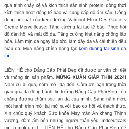
quá trình chảy xệ và kích thích sản sinh protein, đồng thời
kích thích hoạt động tế bào và cung cấp độ ẩm sâu. Công
dụng nổi bật của kem dưỡng Valmont Elixir Des Glaciers
Creme Merveilleuse: Tăng cường tái tạo tế bào. Phục hồi
độ đàn hồi và mật độ da. Tăng cường khả năng chống lão
hóa. Làm mịn da ngay lập tức, làm đầy da và cải thiện đều
màu da. Mua hàng chính hãng tại:
kem duong tai sinh da
toi…
LIÊN HỆ cho Đẳng Cấp Phái Đẹp để được tư vấn chi tiết
về thông tin sản phẩm.
️MỪNG XUÂN GIÁP THÌN 2024!
Năm cũ đi qua, năm mới đã đến. Cảm ơn bạn trong thời
gian qua đã đồng hành, tin tưởng Đẳng Cấp Phái Đẹp trên
chặng đường chăm sóc làn da của minh. Sang năm mới,
một hành trình mới lại mở ra với bao cơ hội và thách thức.
Xin chúc quý khách Sức khỏe May mắn An khang Thịnh
vượng, đầm ấm bên những người thân yêu.
mdceuticals
md complex nct… LIÊN HỆ cho Đẳng Cấp Phái Đẹp để