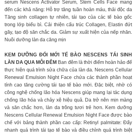
serum Nescens Activator Serum, Stem Cells Face mang
đến các khả năng: Hỗ trợ tăng tuần hoàn máu, thải độc da
Tăng sinh collagen tự nhiên, tái tạo của các tế bào gốc
trong lớp biểu bì. Cải thiện cấu trúc Collagen, Elastin đứt
gãy, tạo độ săn chắc da. Giảm sự xuất hiện của nếp nhăn.
Nuôi dưỡng làn da căng mịn
KEM DƯỠNG ĐỔI MỚI TẾ BÀO NESCENS TÁI SINH
LÀN DA QUA MỖI ĐÊM
Ban đêm là thời điểm hoàn hảo để
thực hiện quá trình sửa chữa của làn da. Nescens Cellular
Renewal Emulsion Night Face chứa các thành phần hoạt
tính cao tăng cường tái tạo tế bào mới. Đặc biệt, nhờ có
công nghệ chống lão hóa Nescens giúp mang lại tác dụng
chống lão hóa và chảy xệ hiệu quả. Da trở nên mịn màng
và săn chắc hơn, làn da trông tươi trẻ hơn. Kem dưỡng
Nescens Cellular Renewal Emulsion Night Face được bào
chế với bảng thành phần cao cấp: Retinyl palmitate: Đẩy
nhanh quá trình tái tạo tế bào và điều chỉnh quá trình biệt