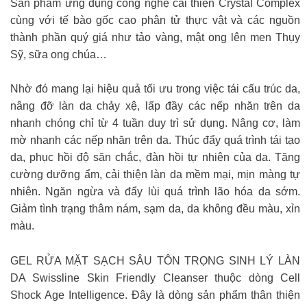
Sản phẩm ứng dụng công nghệ cải thiện Crystal Complex
cùng với tế bào gốc cao phân tử thực vật và các nguồn
thành phần quý giá như tảo vàng, mật ong lên men Thụy
Sỹ, sữa ong chúa…
Nhờ đó mang lại hiệu quả tối ưu trong việc tái cấu trúc da,
nâng đỡ làn da chảy xệ, lấp đầy các nếp nhăn trên da
nhanh chóng chỉ từ 4 tuần duy trì sử dụng. Nâng cơ, làm
mờ nhanh các nếp nhăn trên da. Thúc đẩy quá trình tái tạo
da, phục hồi độ săn chắc, đàn hồi tự nhiên của da. Tăng
cường dưỡng ẩm, cải thiện làn da mềm mại, mịn màng tự
nhiên. Ngăn ngừa và đẩy lùi quá trình lão hóa da sớm.
Giảm tình trạng thâm nám, sạm da, da không đều màu, xỉn
màu.
GEL RỬA MẶT SẠCH SÂU TÔN TRỌNG SINH LÝ LÀN
DA Swissline Skin Friendly Cleanser thuộc dòng Cell
Shock Age Intelligence. Đây là dòng sản phẩm thân thiện