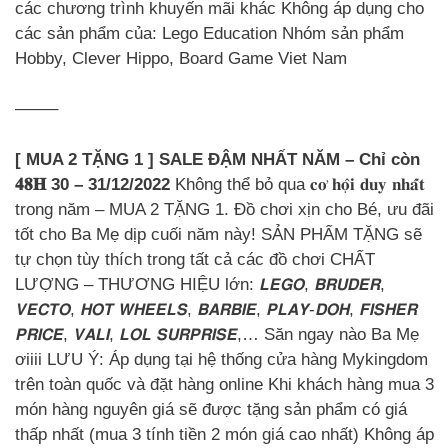
các chương trình khuyến mãi khác Không áp dụng cho
các sản phẩm của: Lego Education Nhóm sản phẩm
Hobby, Clever Hippo, Board Game Viet Nam
——–
[ MUA 2 TẶNG 1 ] SALE ĐẬM NHẤT NĂM – Chỉ còn
𝟒𝟖𝐇 30 – 31/12/2022
Không thể bỏ qua 𝐜𝐨̛ 𝐡𝐨̣̂𝐢 𝐝𝐮𝐲 𝐧𝐡𝐚̂́𝐭
trong năm – MUA 2 TẶNG 1. Đồ chơi xịn cho Bé, ưu đãi
tốt cho Ba Mẹ dịp cuối năm này! SẢN PHẨM TẶNG sẽ
tự chọn tùy thích trong tất cả các đồ chơi CHẤT
LƯỢNG – THƯƠNG HIỆU lớn: 𝙇𝙀𝙂𝙊, 𝘽𝙍𝙐𝘿𝙀𝙍,
𝙑𝙀𝘾𝙏𝙊, 𝙃𝙊𝙏 𝙒𝙃𝙀𝙀𝙇𝙎, 𝘽𝘼𝙍𝘽𝙄𝙀, 𝙋𝙇𝘼𝙔-𝘿𝙊𝙃, 𝙁𝙄𝙎𝙃𝙀𝙍
𝙋𝙍𝙄𝘾𝙀, 𝙑𝘼𝙇𝙄, 𝙇𝙊𝙇 𝙎𝙐𝙍𝙋𝙍𝙄𝙎𝙀,… Săn ngay nào Ba Mẹ
ơiiii LƯU Ý: Áp dụng tại hệ thống cửa hàng Mykingdom
trên toàn quốc và đặt hàng online Khi khách hàng mua 3
món hàng nguyên giá sẽ được tặng sản phẩm có giá
thấp nhất (mua 3 tính tiền 2 món giá cao nhất) Không áp