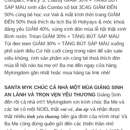
Compact, Fancy S, Classy GIẢM 50% + TẶNG BÚT
SÁP MÀU xinh xắn Combo sổ bút 3C4G GIẢM ĐẾN
50% cùng bé học vui Vali & mắt kính thời trang GIẢM
ĐẾN 50% thoả thích du lịch Ba lô Holiyays & móc khoá
đáng yêu GIẢM 40%, xúng xính đón mùa lễ hội thật xinh
Bình nước Tritan GIẢM 30% + TẶNG BÚT SÁP MÀU
Túi đeo teen GIẢM 30% + TẶNG BÚT SÁP MÀU xuống
phố sành điệu Cơ hội cuối cùng trong năm để săn sale
siêu khủng, rinh sản phẩm xịn cùng bé thoả thích đón
mùa lễ hội nào ba mẹ ơi! Ba mẹ đến ngay cửa hàng
Mykingdom gần nhất hoặc mua hàng tại link nhé!
SANTA MYK CHÚC CẢ NHÀ MỘT MÙA GIÁNG SINH
AN LÀNH VÀ TRỌN VẸN YÊU THƯƠNG
Giáng Sinh
đến rồi cả nhà ơi!!! Mykingdom xin kính chúc Ba Mẹ và
các bé có một NOEL thật 𝒗𝒖𝒊 𝒗𝒆̉, 𝒂̂́𝒎 𝒂́𝒑 và nhận được
thật nhiều 𝒕𝒊̀𝒏𝒉 𝒚𝒆̂𝒖 𝒕𝒉𝒖̛𝒐̛𝒏𝒈 bên gia đình của mình nha! Và
Ba Mẹ cũng đừng quên gửi đến các thiên thần nhỏ