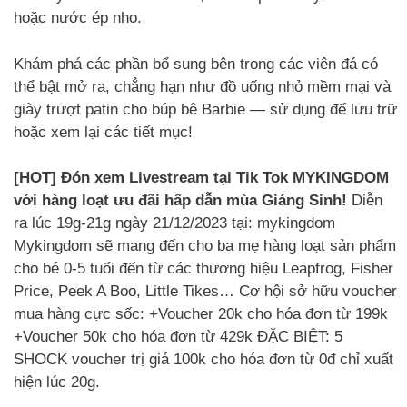
hoặc nước ép nho.
Khám phá các phần bổ sung bên trong các viên đá có
thể bật mở ra, chẳng hạn như đồ uống nhỏ mềm mại và
giày trượt patin cho búp bê Barbie — sử dụng để lưu trữ
hoặc xem lại các tiết mục!
[HOT] Đón xem Livestream tại Tik Tok MYKINGDOM
với hàng loạt ưu đãi hấp dẫn mùa Giáng Sinh!
Diễn
ra lúc 19g-21g ngày 21/12/2023 tại: mykingdom
Mykingdom sẽ mang đến cho ba mẹ hàng loạt sản phẩm
cho bé 0-5 tuổi đến từ các thương hiệu Leapfrog, Fisher
Price, Peek A Boo, Little Tikes… Cơ hội sở hữu voucher
mua hàng cực sốc: +Voucher 20k cho hóa đơn từ 199k
+Voucher 50k cho hóa đơn từ 429k ĐẶC BIỆT: 5
SHOCK voucher trị giá 100k cho hóa đơn từ 0đ chỉ xuất
hiện lúc 20g.