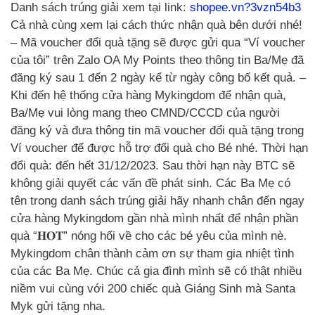
Danh sách trúng giải xem tại link:
shopee.vn?3vzn54b3
Cả nhà cùng xem lại cách thức nhận quà bên dưới nhé!
– Mã voucher đổi quà tặng sẽ được gửi qua “Ví voucher
của tôi” trên Zalo OA My Points theo thông tin Ba/Mẹ đã
đăng ký sau 1 đến 2 ngày kể từ ngày công bố kết quả. –
Khi đến hệ thống cửa hàng Mykingdom để nhận quà,
Ba/Mẹ vui lòng mang theo CMND/CCCD của người
đăng ký và đưa thông tin mã voucher đổi quà tặng trong
Ví voucher để được hỗ trợ đổi quà cho Bé nhé. Thời hạn
đổi quà: đến hết 31/12/2023. Sau thời hạn này BTC sẽ
không giải quyết các vấn đề phát sinh. Các Ba Mẹ có
tên trong danh sách trúng giải hãy nhanh chân đến ngay
cửa hàng Mykingdom gần nhà mình nhất để nhận phần
quà “𝐇𝐎𝐓” nóng hổi về cho các bé yêu của mình nè.
Mykingdom chân thành cảm ơn sự tham gia nhiệt tình
của các Ba Mẹ. Chúc cả gia đình mình sẽ có thật nhiều
niềm vui cùng với 200 chiếc quà Giáng Sinh mà Santa
Myk gửi tặng nha.