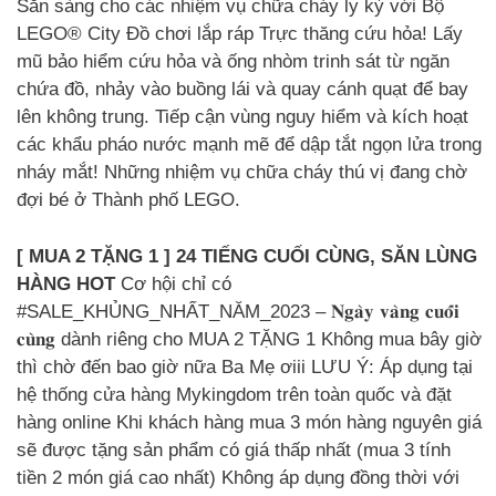
Sẵn sàng cho các nhiệm vụ chữa cháy ly kỳ với Bộ
LEGO® City Đồ chơi lắp ráp Trực thăng cứu hỏa! Lấy
mũ bảo hiểm cứu hỏa và ống nhòm trinh sát từ ngăn
chứa đồ, nhảy vào buồng lái và quay cánh quạt để bay
lên không trung. Tiếp cận vùng nguy hiểm và kích hoạt
các khẩu pháo nước mạnh mẽ để dập tắt ngọn lửa trong
nháy mắt! Những nhiệm vụ chữa cháy thú vị đang chờ
đợi bé ở Thành phố LEGO.
[ MUA 2 TẶNG 1 ] 24 TIẾNG CUỐI CÙNG, SĂN LÙNG
HÀNG HOT
Cơ hội chỉ có
#SALE_KHỦNG_NHẤT_NĂM_2023 – 𝐍𝐠𝐚̀𝐲 𝐯𝐚̀𝐧𝐠 𝐜𝐮𝐨̂́𝐢
𝐜𝐮̀𝐧𝐠 dành riêng cho MUA 2 TẶNG 1 Không mua bây giờ
thì chờ đến bao giờ nữa Ba Mẹ ơiii LƯU Ý: Áp dụng tại
hệ thống cửa hàng Mykingdom trên toàn quốc và đặt
hàng online Khi khách hàng mua 3 món hàng nguyên giá
sẽ được tặng sản phẩm có giá thấp nhất (mua 3 tính
tiền 2 món giá cao nhất) Không áp dụng đồng thời với