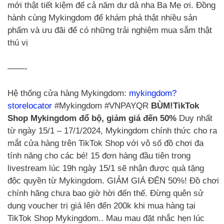
mới thật tiết kiệm để cả năm dư dả nha Ba Mẹ ơi. Đồng
hành cùng Mykingdom để khám phá thật nhiều sản
phẩm và ưu đãi để có những trải nghiệm mua sắm thật
thú vị
——-
Hệ thống cửa hàng Mykingdom:
mykingdom?
storelocator
#Mykingdom #VNPAYQR
BÙM!TikTok
Shop Mykingdom đổ bộ, giảm giá đến 50%
Duy nhất
từ ngày 15/1 – 17/1/2024, Mykingdom chính thức cho ra
mắt cửa hàng trên TikTok Shop với vô số đồ chơi đa
tính năng cho các bé! 15 đơn hàng đầu tiên trong
livestream lúc 19h ngày 15/1 sẽ nhận được quà tặng
độc quyền từ Mykingdom. GIẢM GIÁ ĐẾN 50%! Đồ chơi
chính hãng chưa bao giờ hời đến thế. Đừng quên sử
dụng voucher trị giá lên đến 200k khi mua hàng tại
TikTok Shop Mykingdom.. Mau mau đặt nhắc hẹn lúc