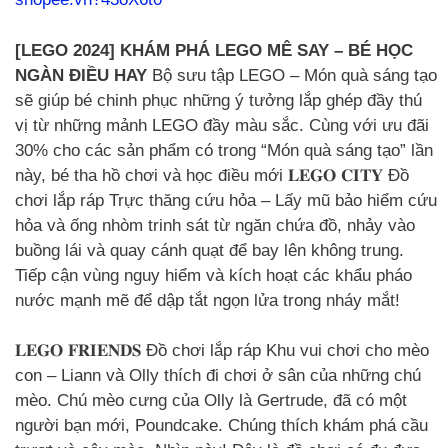
[LEGO 2024] KHÁM PHÁ LEGO MÊ SAY – BÉ HỌC
NGÀN ĐIỀU HAY
Bộ sưu tập LEGO – Món quà sáng tạo
sẽ giúp bé chinh phục những ý tưởng lắp ghép đầy thú
vị từ những mảnh LEGO đầy màu sắc. Cùng với ưu đãi
30% cho các sản phẩm có trong “Món quà sáng tạo” lần
này, bé tha hồ chơi và học điều mới 𝐋𝐄𝐆𝐎 𝐂𝐈𝐓𝐘 Đồ
chơi lắp ráp Trực thăng cứu hỏa – Lấy mũ bảo hiểm cứu
hỏa và ống nhòm trinh sát từ ngăn chứa đồ, nhảy vào
buồng lái và quay cánh quạt để bay lên không trung.
Tiếp cận vùng nguy hiểm và kích hoạt các khẩu pháo
nước mạnh mẽ để dập tắt ngọn lửa trong nháy mắt!
𝐋𝐄𝐆𝐎 𝐅𝐑𝐈𝐄𝐍𝐃𝐒 Đồ chơi lắp ráp Khu vui chơi cho mèo
con – Liann và Olly thích đi chơi ở sân của những chú
mèo. Chú mèo cưng của Olly là Gertrude, đã có một
người bạn mới, Poundcake. Chúng thích khám phá cầu