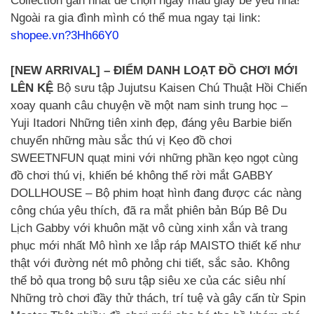
Collection gần nhất để chọn ngay mẫu giày bé yêu nha!
Ngoài ra gia đình mình có thể mua ngay tại link:
shopee.vn?3Hh66Y0
[NEW ARRIVAL] – ĐIỂM DANH LOẠT ĐỒ CHƠI MỚI
LÊN KỆ
Bộ sưu tập Jujutsu Kaisen Chú Thuật Hồi Chiến
xoay quanh câu chuyện về một nam sinh trung học –
Yuji Itadori Những tiên xinh đẹp, đáng yêu Barbie biến
chuyển những màu sắc thú vị Kẹo đồ chơi
SWEETNFUN quạt mini với những phần kẹo ngọt cùng
đồ chơi thú vị, khiến bé không thể rời mắt GABBY
DOLLHOUSE – Bộ phim hoạt hình đang được các nàng
công chúa yêu thích, đã ra mắt phiên bản Búp Bê Du
Lịch Gabby với khuôn mặt vô cùng xinh xắn và trang
phục mới nhất Mô hình xe lắp ráp MAISTO thiết kế như
thật với đường nét mô phỏng chi tiết, sắc sảo. Không
thể bỏ qua trong bộ sưu tập siêu xe của các siêu nhí
Những trò chơi đầy thử thách, trí tuệ và gây cấn từ Spin