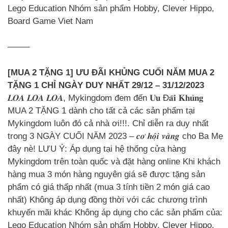
Lego Education Nhóm sản phẩm Hobby, Clever Hippo,
Board Game Viet Nam
——–
[MUA 2 TẶNG 1] ƯU ĐÃI KHỦNG CUỐI NĂM MUA 2
TẶNG 1 CHỈ NGÀY DUY NHẤT 29/12 – 31/12/2023
𝑳𝑶𝑨 𝑳𝑶𝑨 𝑳𝑶𝑨, Mykingdom đem đến 𝐔̛𝐮 Đ𝐚̃𝐢 𝐊𝐡𝐮̉𝐧𝐠
MUA 2 TẶNG 1 dành cho tất cả các sản phẩm tại
Mykingdom luôn đó cả nhà ơi!!!. Chỉ diễn ra duy nhất
trong 3 NGÀY CUỐI NĂM 2023 – 𝒄𝒐̛ 𝒉𝒐̣̂𝒊 𝒗𝒂̀𝒏𝒈 cho Ba Mẹ
đây nè! LƯU Ý: Áp dụng tại hệ thống cửa hàng
Mykingdom trên toàn quốc và đặt hàng online Khi khách
hàng mua 3 món hàng nguyên giá sẽ được tặng sản
phẩm có giá thấp nhất (mua 3 tính tiền 2 món giá cao
nhất) Không áp dụng đồng thời với các chương trình
khuyến mãi khác Không áp dụng cho các sản phẩm của:
Lego Education Nhóm sản phẩm Hobby, Clever Hippo,