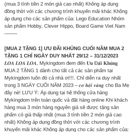
(mua 3 tính tiền 2 món giá cao nhất) Không áp dụng
đồng thời với các chương trình khuyến mãi khác Không
áp dụng cho các sản phẩm của: Lego Education Nhóm
sản phẩm Hobby, Clever Hippo, Board Game Viet Nam
——–
[MUA 2 TẶNG 1] ƯU ĐÃI KHỦNG CUỐI NĂM MUA 2
TẶNG 1 CHỈ NGÀY DUY NHẤT 29/12 – 31/12/2023
𝑳𝑶𝑨 𝑳𝑶𝑨 𝑳𝑶𝑨, Mykingdom đem đến 𝐔̛𝐮 Đ𝐚̃𝐢 𝐊𝐡𝐮̉𝐧𝐠
MUA 2 TẶNG 1 dành cho tất cả các sản phẩm tại
Mykingdom luôn đó cả nhà ơi!!!. Chỉ diễn ra duy nhất
trong 3 NGÀY CUỐI NĂM 2023 – 𝒄𝒐̛ 𝒉𝒐̣̂𝒊 𝒗𝒂̀𝒏𝒈 cho Ba Mẹ
đây nè! LƯU Ý: Áp dụng tại hệ thống cửa hàng
Mykingdom trên toàn quốc và đặt hàng online Khi khách
hàng mua 3 món hàng nguyên giá sẽ được tặng sản
phẩm có giá thấp nhất (mua 3 tính tiền 2 món giá cao
nhất) Không áp dụng đồng thời với các chương trình
khuyến mãi khác Không áp dụng cho các sản phẩm của: