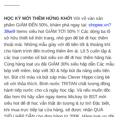
———–
HỌC KỲ MỚI THÊM HỨNG KHỞI
Với vô vàn sản
phẩm GIẢM ĐẾN 50%, khám phá ngay tại:
shopee.vn?
38wi9
Items siêu hot GIẢM TỚI 50% !! Các dòng ba lô
sở hữu thiết kế thời trang, nhỏ gọn để bé đi học thêm
thoải mái. Những mẫu giày với độ bền tốt & thoáng khí
cho hành trình đến trường thêm êm ái. Lô 5 cuốn tập &
các loại combo sổ bút siêu xịn để đi học thêm hăng hái.
Cùng hàng loạt ưu đãi GIẢM 30% siêu hấp dẫn Các mẫu
bóp viết mềm, bóp viết 3D & hộp bút đa năng siêu tiện
lợi. Bút chì màu và bút sáp màu Clever Hippo cùng bé
vẽ vời thỏa thích. Bình nước TRITAN chất lượng đồng
hành tiếp nước cho cả ngày học tập. Và nếu muốn độc
đáo hơn thì hãy sắm ngay items Mickey từ BST mới
siêu hot để đi học vẫn thật ấn tượng & tự tin! Đặc biệt,
khi mua trực tiếp tại cửa hàng, sẽ được nhận QUÀ
SIÊU HẤP DẪN cho đơn hàng từ 200K. Hàng loạt ưu đãi