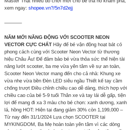
Master Thật nhiều đồ chơi mới cho bé tha hồ khám phá,
xem ngay:
shopee.vn?/5n7d2ejj
———–
NĂM MỚI NĂNG ĐỘNG VỚI SCOOTER NEON
VECTOR CỰC CHẤT
Hãy để bé vận động hoạt bát có
phong cách cùng với Scooter Neon Vector từ thương
hiệu Châu Âu! Để đảm bảo bé vừa thỏa sức thể hiện tài
năng lướt scooter, ba mẹ vừa yên tâm về sự an toàn,
Scooter Neon Vector mang đến cho cả nhà: Khung xe
vừa nhẹ vừa bền Đèn LED siêu ngầu Thiết kế tay cầm
chống trượt Điều chỉnh chiều cao dễ dàng, thích hợp với
chiều cao của bé 5-9 tuổi Thân xe và tay lái dễ gấp, tiện
lợi để mang đi xa 3 màu cho bé chọn: xanh dương, xanh
lá, hồng HOT: Hiện tại đang giảm 30% còn 1,199,000 –
Từ nay đến 31/1/2024 Lựa chọn SCOOTER tại
MYKINGDOM, Ba Mẹ hoàn toàn yên tâm vì các dòng