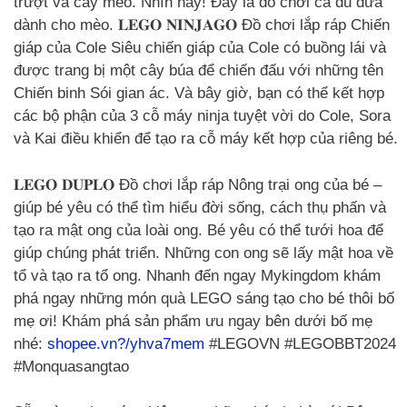
trượt và cây mèo. Nhìn này! Đây là đồ chơi cá đu đưa
dành cho mèo. 𝐋𝐄𝐆𝐎 𝐍𝐈𝐍𝐉𝐀𝐆𝐎 Đồ chơi lắp ráp Chiến
giáp của Cole Siêu chiến giáp của Cole có buồng lái và
được trang bị một cây búa để chiến đấu với những tên
Chiến binh Sói gian ác. Và bây giờ, bạn có thể kết hợp
các bộ phận của 3 cỗ máy ninja tuyệt vời do Cole, Sora
và Kai điều khiển để tạo ra cỗ máy kết hợp của riêng bé.
𝐋𝐄𝐆𝐎 𝐃𝐔𝐏𝐋𝐎 Đồ chơi lắp ráp Nông trại ong của bé –
giúp bé yêu có thể tìm hiểu đời sống, cách thụ phấn và
tạo ra mật ong của loài ong. Bé yêu có thể tưới hoa để
giúp chúng phát triển. Những con ong sẽ lấy mật hoa về
tổ và tạo ra tổ ong. Nhanh đến ngay Mykingdom khám
phá ngay những món quà LEGO sáng tạo cho bé thôi bố
mẹ ơi! Khám phá sản phẩm ưu ngay bên dưới bố mẹ
nhé:
shopee.vn?/yhva7mem
#LEGOVN #LEGOBBT2024
#Monquasangtao