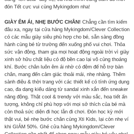
đón Tết cực vui cùng Mykingdom nha!
GIÀY ÊM ÁI, NHẸ BƯỚC CHÂN!
Chẳng cần tìm kiếm
đâu xa, ngay tại cửa hàng Mykingdom/Clever Collection
có các mẫu giày siêu phù hợp cho bé, sẵn sàng đồng
hành cùng bé từ trường đến xuống phố vui chơi. Thỏa
sức vận động, tham gia mọi hoạt động ngoài trời vì giày
xinh sở hữu chất liệu có độ bền cao lại vô cùng thoáng
khí. Bước chân luôn êm ái nhờ có đệm đế hỗ trợ bàn
chân, mang đến cảm giác thoải mái, nhẹ nhàng. Thêm
sành điệu & thời trang với các thiết kế có tính ứng dụng
cao, đa dạng kiểu dáng từ sandal xinh xắn đến sneaker
năng động. Thật cool & trendy với màu sắc, hoạ tiết ấn
tượng, không chỉ phù hợp với mọi sở thích của bé mà
còn thoả sức diện đi học lẫn đi chơi. Đón học kỳ mới
thật vui, bé nhẹ bước chân cùng Xti Kids, lại còn nhẹ ví
khi GIẢM 50%. Ghé cửa hàng Mykingdom/Clever