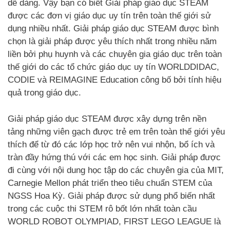
dễ dàng. Vậy bạn có biết Giải pháp giáo dục STEAM
được các đơn vị giáo dục uy tín trên toàn thế giới sử
dụng nhiều nhất. Giải pháp giáo dục STEAM được bình
chọn là giải pháp được yêu thích nhất trong nhiều năm
liền bởi phụ huynh và các chuyên gia giáo dục trên toàn
thế giới do các tổ chức giáo dục uy tín WORLDDIDAC,
CODIE và REIMAGINE Education công bố bởi tính hiệu
quả trong giáo dục.
Giải pháp giáo dục STEAM được xây dựng trên nền
tảng những viên gạch được trẻ em trên toàn thế giới yêu
thích để từ đó các lớp học trở nên vui nhộn, bổ ích và
tràn đầy hứng thú với các em học sinh. Giải pháp được
đi cùng với nội dung học tập do các chuyên gia của MIT,
Carnegie Mellon phát triển theo tiêu chuẩn STEM của
NGSS Hoa Kỳ. Giải pháp được sử dụng phổ biến nhất
trong các cuộc thi STEM rô bốt lớn nhất toàn cầu
WORLD ROBOT OLYMPIAD, FIRST LEGO LEAGUE là