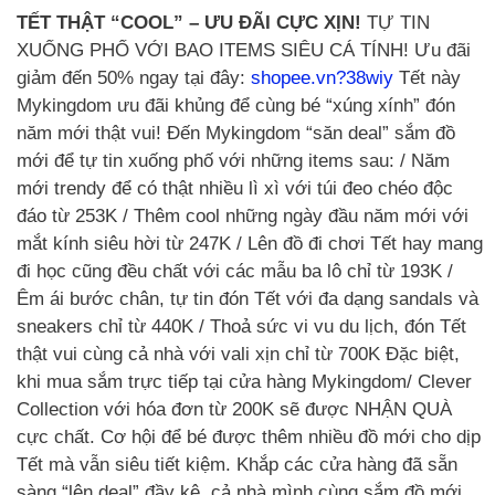
TẾT THẬT “COOL” – ƯU ĐÃI CỰC XỊN!
TỰ TIN
XUỐNG PHỐ VỚI BAO ITEMS SIÊU CÁ TÍNH! Ưu đãi
giảm đến 50% ngay tại đây:
shopee.vn?38wiy
Tết này
Mykingdom ưu đãi khủng để cùng bé “xúng xính” đón
năm mới thật vui! Đến Mykingdom “săn deal” sắm đồ
mới để tự tin xuống phố với những items sau: / Năm
mới trendy để có thật nhiều lì xì với túi đeo chéo độc
đáo từ 253K / Thêm cool những ngày đầu năm mới với
mắt kính siêu hời từ 247K / Lên đồ đi chơi Tết hay mang
đi học cũng đều chất với các mẫu ba lô chỉ từ 193K /
Êm ái bước chân, tự tin đón Tết với đa dạng sandals và
sneakers chỉ từ 440K / Thoả sức vi vu du lịch, đón Tết
thật vui cùng cả nhà với vali xịn chỉ từ 700K Đặc biệt,
khi mua sắm trực tiếp tại cửa hàng Mykingdom/ Clever
Collection với hóa đơn từ 200K sẽ được NHẬN QUÀ
cực chất. Cơ hội để bé được thêm nhiều đồ mới cho dịp
Tết mà vẫn siêu tiết kiệm. Khắp các cửa hàng đã sẵn
sàng “lên deal” đầy kệ, cả nhà mình cùng sắm đồ mới