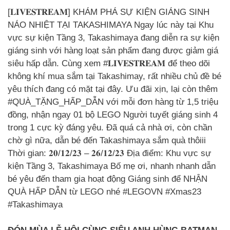
[𝐋𝐈𝐕𝐄𝐒𝐓𝐑𝐄𝐀𝐌] KHÁM PHÁ SỰ KIỆN GIÁNG SINH
NÁO NHIỆT TẠI TAKASHIMAYA Ngay lúc này tại Khu
vực sự kiện Tầng 3, Takashimaya đang diễn ra sự kiện
giáng sinh với hàng loạt sản phẩm đang được giảm giá
siêu hấp dẫn. Cùng xem #𝐋𝐈𝐕𝐄𝐒𝐓𝐑𝐄𝐀𝐌 để theo dõi
không khí mua sắm tại Takashimay, rất nhiều chủ đề bé
yêu thích đang có mặt tại đây. Ưu đãi xịn, lại còn thêm
#QUÀ_TẶNG_HẤP_DẪN với mỗi đơn hàng từ 1,5 triệu
đồng, nhận ngay 01 bộ LEGO Người tuyết giáng sinh 4
trong 1 cực kỳ đáng yêu. Đã quá cả nhà ơi, còn chần
chờ gì nữa, dẫn bé đến Takashimaya sắm quà thôiii
Thời gian: 𝟐𝟎/𝟏𝟐/𝟐𝟑 – 𝟐𝟔/𝟏𝟐/𝟐𝟑 Địa điểm: Khu vực sự
kiện Tầng 3, Takashimaya Bố mẹ ơi, nhanh nhanh dẫn
bé yêu đến tham gia hoạt động Giáng sinh để NHẬN
QUÀ HẤP DẪN từ LEGO nhé #LEGOVN #Xmas23
#Takashimaya