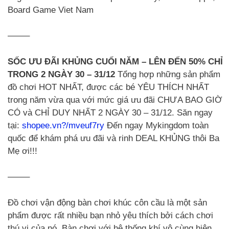
Board Game Viet Nam
——–
SỐC ƯU ĐÃI KHỦNG CUỐI NĂM – LÊN ĐẾN 50% CHỈ
TRONG 2 NGÀY 30 – 31/12
Tổng hợp những sản phẩm
đồ chơi HOT NHẤT, được các bé YÊU THÍCH NHẤT
trong năm vừa qua với mức giá ưu đãi CHƯA BAO GIỜ
CÓ và CHỈ DUY NHẤT 2 NGÀY 30 – 31/12. Săn ngay
tại:
shopee.vn?/mveuf7ry
Đến ngay Mykingdom toàn
quốc để khám phá ưu đãi và rinh DEAL KHỦNG thôi Ba
Mẹ ơi!!!
——–
Đồ chơi vận động bàn chơi khúc côn cầu là một sản
phẩm được rất nhiều bạn nhỏ yêu thích bởi cách chơi
thú vị của nó. Bàn chơi với hệ thống khí vô cùng hiện