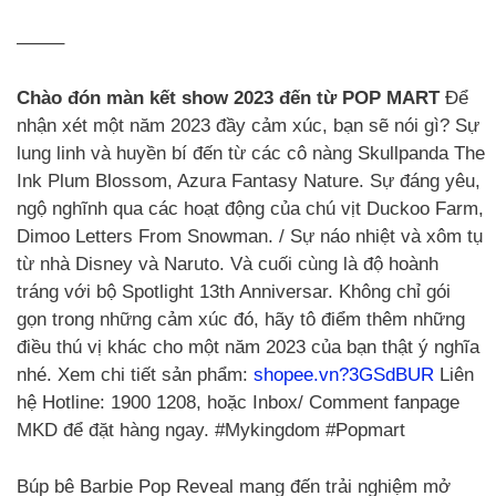
——–
Chào đón màn kết show 2023 đến từ POP MART
Để
nhận xét một năm 2023 đầy cảm xúc, bạn sẽ nói gì? Sự
lung linh và huyền bí đến từ các cô nàng Skullpanda The
Ink Plum Blossom, Azura Fantasy Nature. Sự đáng yêu,
ngộ nghĩnh qua các hoạt động của chú vịt Duckoo Farm,
Dimoo Letters From Snowman. / Sự náo nhiệt và xôm tụ
từ nhà Disney và Naruto. Và cuối cùng là độ hoành
tráng với bộ Spotlight 13th Anniversar. Không chỉ gói
gọn trong những cảm xúc đó, hãy tô điểm thêm những
điều thú vị khác cho một năm 2023 của bạn thật ý nghĩa
nhé. Xem chi tiết sản phẩm:
shopee.vn?3GSdBUR
Liên
hệ Hotline: 1900 1208, hoặc Inbox/ Comment fanpage
MKD để đặt hàng ngay. #Mykingdom #Popmart
Búp bê Barbie Pop Reveal mang đến trải nghiệm mở