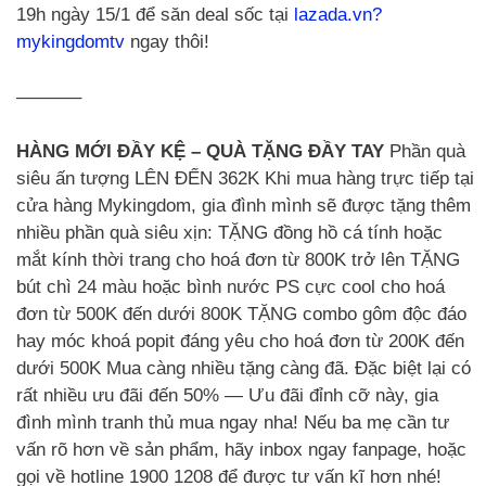
19h ngày 15/1 để săn deal sốc tại
lazada.vn?
mykingdomtv
ngay thôi!
———–
HÀNG MỚI ĐẦY KỆ – QUÀ TẶNG ĐẦY TAY
Phần quà
siêu ấn tượng LÊN ĐẾN 362K Khi mua hàng trực tiếp tại
cửa hàng Mykingdom, gia đình mình sẽ được tặng thêm
nhiều phần quà siêu xịn: TẶNG đồng hồ cá tính hoặc
mắt kính thời trang cho hoá đơn từ 800K trở lên TẶNG
bút chì 24 màu hoặc bình nước PS cực cool cho hoá
đơn từ 500K đến dưới 800K TẶNG combo gôm độc đáo
hay móc khoá popit đáng yêu cho hoá đơn từ 200K đến
dưới 500K Mua càng nhiều tặng càng đã. Đặc biệt lại có
rất nhiều ưu đãi đến 50% — Ưu đãi đỉnh cỡ này, gia
đình mình tranh thủ mua ngay nha! Nếu ba mẹ cần tư
vấn rõ hơn về sản phẩm, hãy inbox ngay fanpage, hoặc
gọi về hotline 1900 1208 để được tư vấn kĩ hơn nhé!