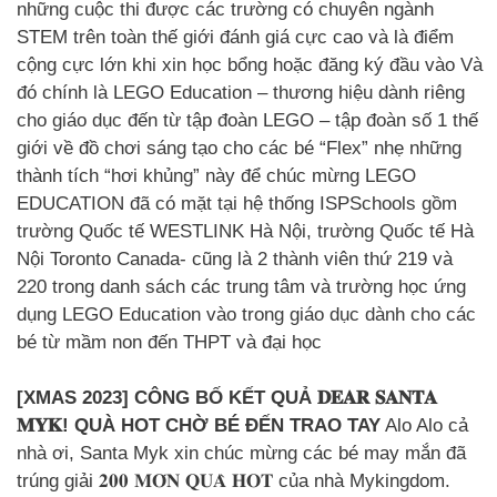
những cuộc thi được các trường có chuyên ngành
STEM trên toàn thế giới đánh giá cực cao và là điểm
cộng cực lớn khi xin học bổng hoặc đăng ký đầu vào Và
đó chính là LEGO Education – thương hiệu dành riêng
cho giáo dục đến từ tập đoàn LEGO – tập đoàn số 1 thế
giới về đồ chơi sáng tạo cho các bé “Flex” nhẹ những
thành tích “hơi khủng” này để chúc mừng LEGO
EDUCATION đã có mặt tại hệ thống ISPSchools gồm
trường Quốc tế WESTLINK Hà Nội, trường Quốc tế Hà
Nội Toronto Canada- cũng là 2 thành viên thứ 219 và
220 trong danh sách các trung tâm và trường học ứng
dụng LEGO Education vào trong giáo dục dành cho các
bé từ mầm non đến THPT và đại học
[XMAS 2023] CÔNG BỐ KẾT QUẢ 𝐃𝐄𝐀𝐑 𝐒𝐀𝐍𝐓𝐀
𝐌𝐘𝐊! QUÀ HOT CHỜ BÉ ĐẾN TRAO TAY
Alo Alo cả
nhà ơi, Santa Myk xin chúc mừng các bé may mắn đã
trúng giải 𝟐𝟎𝟎 𝐌𝐎́𝐍 𝐐𝐔𝐀̀ 𝐇𝐎𝐓 của nhà Mykingdom.