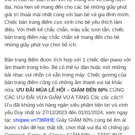
đại, hứa hẹn sẽ mang đến cho các bé những giây phút
giải trí thoải mái nhất cùng với bạn bè và gia đình mình.
Chiếc bàn trang điểm cực xinh cho bé yêu thích làm
điệu. Với thiết kế chắc chắn, màu sắc tươi tắn, chiếc
bàn trang điểm này chắc chắn sẽ mang đến cho bé
những giây phút vui chơi bổ ích.
Bàn trang điểm được tích hợp với 1 chiếc đàn piano với
âm thanh trong trẻo. Bé có thể tự đàn hoặc mở những
bài nhạc vui nhộn có sẵn trong máy. Chiếc gương của
bàn trang điểm cũng có những âm thanh vui tai khác
nữa.
ƯU ĐÃI MÙA LỄ HỘI – GIẢM ĐẾN 60%
CÙNG
CÁC ƯU ĐÃI VỪA GIẢM VỪA TẶNG Cốc cốc cốc!!!
Ưu đãi khủng với hàng ngàn siêu phẩm tiện lợi và xinh
yêu Duy nhất từ 27/12/2023 đến 01/01/2024, xem ngay
tại:
shopee.vn?36RHE
Giày GIẢM 60% cùng bé êm ái
bước chân để học thật tốt, chơi thật vui Ba lô chống gù