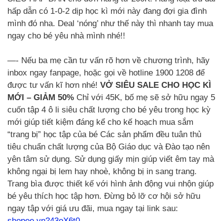
hấp dẫn có 1-0-2 dịp học kì mới này đang đợi gia đình
mình đó nha. Deal ‘nóng’ như thế này thì nhanh tay mua
ngay cho bé yêu nhà mình nhé!!
—- Nếu ba mẹ cần tư vấn rõ hơn về chương trình, hãy
inbox ngay fanpage, hoặc gọi về hotline 1900 1208 để
được tư vấn kĩ hơn nhé!
VỞ SIÊU SALE CHO HỌC KÌ
MỚI – GIẢM 50%
Chỉ với 45K, bố mẹ sẽ sở hữu ngay 5
cuốn tập 4 ô li siêu chất lượng cho bé yêu trong học kỳ
mới giúp tiết kiệm đáng kể cho kế hoạch mua sắm
“trang bị” học tập của bé Các sản phẩm đều tuân thủ
tiêu chuẩn chất lượng của Bộ Giáo dục và Đào tạo nên
yên tâm sử dụng. Sử dụng giấy mịn giúp viết êm tay mà
không ngại bị lem hay nhoè, không bị in sang trang.
Trang bìa được thiết kế với hình ảnh động vui nhộn giúp
bé yêu thích học tập hơn. Đừng bỏ lỡ cơ hội sở hữu
ngay tập với giá ưu đãi, mua ngay tại link sau:
shopee.vn?43oX6t0