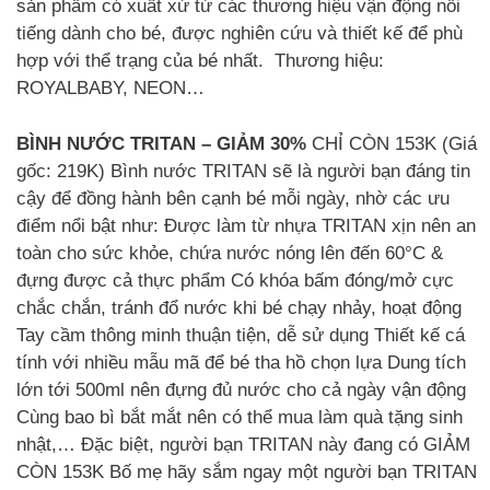
sản phẩm có xuất xứ từ các thương hiệu vận động nổi
tiếng dành cho bé, được nghiên cứu và thiết kế để phù
hợp với thể trạng của bé nhất. ️ Thương hiệu:
ROYALBABY, NEON…
BÌNH NƯỚC TRITAN – GIẢM 30%
CHỈ CÒN 153K (Giá
gốc: 219K) Bình nước TRITAN sẽ là người bạn đáng tin
cậy để đồng hành bên cạnh bé mỗi ngày, nhờ các ưu
điểm nổi bật như: Được làm từ nhựa TRITAN xịn nên an
toàn cho sức khỏe, chứa nước nóng lên đến 60°C &
đựng được cả thực phẩm Có khóa bấm đóng/mở cực
chắc chắn, tránh đổ nước khi bé chạy nhảy, hoạt động
Tay cầm thông minh thuận tiện, dễ sử dụng Thiết kế cá
tính với nhiều mẫu mã để bé tha hồ chọn lựa Dung tích
lớn tới 500ml nên đựng đủ nước cho cả ngày vận động
Cùng bao bì bắt mắt nên có thể mua làm quà tặng sinh
nhật,… Đặc biệt, người bạn TRITAN này đang có GIẢM
CÒN 153K Bố mẹ hãy sắm ngay một người bạn TRITAN