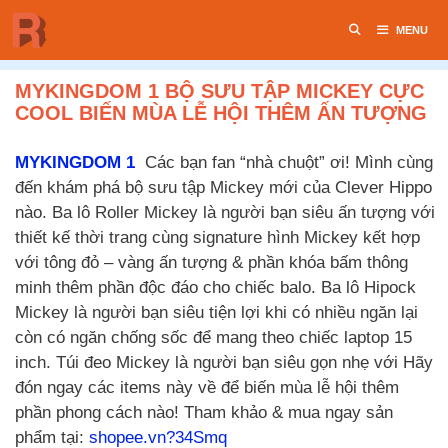
Chuyển
MENU
đến
nội
dung
MYKINGDOM 1 BỘ SƯU TẬP MICKEY CỰC
COOL BIẾN MÙA LỄ HỘI THÊM ẤN TƯỢNG
MYKINGDOM 1
Các bạn fan “nhà chuột” ơi! Mình cùng
đến khám phá bộ sưu tập Mickey mới của Clever Hippo
nào. Ba lô Roller Mickey là người bạn siêu ấn tượng với
thiết kế thời trang cùng signature hình Mickey kết hợp
với tông đỏ – vàng ấn tượng & phần khóa bấm thông
minh thêm phần độc đáo cho chiếc balo. Ba lô Hipock
Mickey là người bạn siêu tiện lợi khi có nhiều ngăn lại
còn có ngăn chống sốc để mang theo chiếc laptop 15
inch. Túi đeo Mickey là người bạn siêu gọn nhẹ với Hãy
đón ngay các items này về để biến mùa lễ hội thêm
phần phong cách nào! Tham khảo & mua ngay sản
phẩm tại:
shopee.vn?34Smq