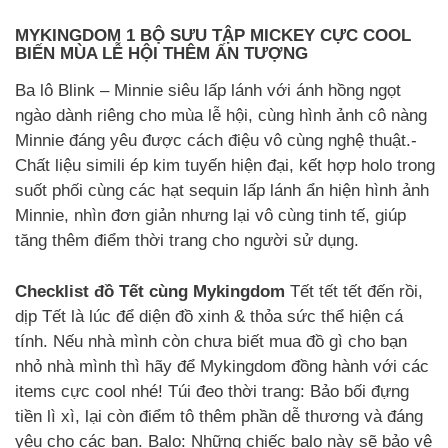
MYKINGDOM 1 BỘ SƯU TẬP MICKEY CỰC COOL
BIẾN MÙA LỄ HỘI THÊM ẤN TƯỢNG
Ba lô Blink – Minnie siêu lấp lánh với ánh hồng ngọt
ngào dành riêng cho mùa lễ hội, cùng hình ảnh cô nàng
Minnie đáng yêu được cách điệu vô cùng nghệ thuật.-
Chất liệu simili ép kim tuyến hiện đại, kết hợp holo trong
suốt phối cùng các hạt sequin lấp lánh ẩn hiện hình ảnh
Minnie, nhìn đơn giản nhưng lại vô cùng tinh tế, giúp
tăng thêm điểm thời trang cho người sử dụng.
Checklist đồ Tết cùng Mykingdom
Tết tết tết đến rồi,
dịp Tết là lúc để diện đồ xinh & thỏa sức thể hiện cá
tính. Nếu nhà mình còn chưa biết mua đồ gì cho bạn
nhỏ nhà mình thì hãy để Mykingdom đồng hành với các
items cực cool nhé! Túi đeo thời trang: Bảo bối đựng
tiền lì xì, lại còn điểm tô thêm phần dễ thương và đáng
yêu cho các bạn. Balo: Những chiếc balo này sẽ bảo vệ