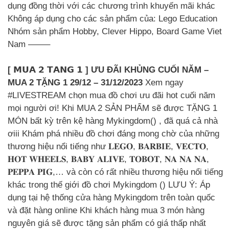
dụng đồng thời với các chương trình khuyến mãi khác
Không áp dụng cho các sản phẩm của: Lego Education
Nhóm sản phẩm Hobby, Clever Hippo, Board Game Viet
Nam ——–
[ 𝗠𝗨𝗔 𝟮 𝗧𝗔𝗡𝗚 𝟭 ] ƯU ĐÃI KHỦNG CUỐI NĂM –
MUA 2 TẶNG 1 29/12 – 31/12/2023
Xem ngay
#LIVESTREAM chọn mua đồ chơi ưu đãi hot cuối năm
mọi người ơi! Khi MUA 2 SẢN PHẨM sẽ được TẶNG 1
MÓN bất kỳ trên kệ hàng Mykingdom() , đã quá cả nhà
ơiii Khám phá nhiều đồ chơi đáng mong chờ của những
thương hiệu nổi tiếng như 𝐋𝐄𝐆𝐎, 𝐁𝐀𝐑𝐁𝐈𝐄, 𝐕𝐄𝐂𝐓𝐎,
𝐇𝐎𝐓 𝐖𝐇𝐄𝐄𝐋𝐒, 𝐁𝐀𝐁𝐘 𝐀𝐋𝐈𝐕𝐄, 𝐓𝐎𝐁𝐎𝐓, 𝐍𝐀 𝐍𝐀 𝐍𝐀,
𝐏𝐄𝐏𝐏𝐀 𝐏𝐈𝐆,… và còn có rất nhiều thương hiệu nổi tiếng
khác trong thế giới đồ chơi Mykingdom () LƯU Ý: Áp
dụng tại hệ thống cửa hàng Mykingdom trên toàn quốc
và đặt hàng online Khi khách hàng mua 3 món hàng
nguyên giá sẽ được tặng sản phẩm có giá thấp nhất