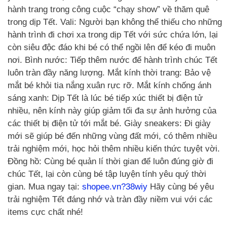
hành trang trong công cuộc “chạy show” về thăm quê
trong dịp Tết. Vali: Người bạn không thể thiếu cho những
hành trình đi chơi xa trong dịp Tết với sức chứa lớn, lại
còn siêu độc đáo khi bé có thể ngồi lên để kéo đi muôn
nơi. Bình nước: Tiếp thêm nước để hành trình chúc Tết
luôn tràn đầy năng lượng. Mắt kính thời trang: Bảo vệ
mắt bé khỏi tia nắng xuân rực rỡ. Mắt kính chống ánh
sáng xanh: Dịp Tết là lúc bé tiếp xúc thiết bị điện tử
nhiều, nên kính này giúp giảm tối đa sự ảnh hưởng của
các thiết bị điện tử tới mắt bé. Giày sneakers: Đi giày
mới sẽ giúp bé đến những vùng đất mới, có thêm nhiều
trải nghiệm mới, học hỏi thêm nhiều kiến thức tuyệt vời.
Đồng hồ: Cùng bé quản lí thời gian để luôn đúng giờ đi
chúc Tết, lại còn cùng bé tập luyện tính yêu quý thời
gian. Mua ngay tại:
shopee.vn?38wiy
Hãy cùng bé yêu
trải nghiệm Tết đáng nhớ và tràn đầy niềm vui với các
items cực chất nhé!