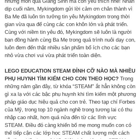
những món quà Giáng Sinh mà con yêu thích nhé! Nhân
dịp cuối năm, Mykingdom gửi lời cảm ơn chân thành vì
Ba Mẹ đã luôn tin tưởng tin yêu Mykingdom trong thời
gian vừa qua để cùng các con khôn lớn và phát triển.
Cùng với niềm tin yêu đó, Mykingdom sẽ luôn là người
bạn đồng hành cùng Ba Mẹ trong quá trình nuôi dạy con,
luôn đem đến thật nhiều sản phẩm bổ ích cho các bạn
nhỏ vừa chơi vui vừa phát triển toàn diện.
LEGO EDUCATION STEAM ĐỈNH CỠ NÀO MÀ NHIỀU
PHỤ HUYNH TÌM KIẾM CHO CON THEO HỌC?
Trong
những năm gần đây, từ khóa “STEAM” ắt hẳn không còn
gì xa lạ với các bậc phụ huynh khi tìm kiếm một phương
pháp giáo dục hiệu quả cho con trẻ. Theo tạp chí Forbes
của Mỹ, trong top 10 ngành nghề trong tương lai có thu
nhập cao nhất, hơn quá nửa đến từ các lĩnh vực
STEAM. Điều đó càng khiến bố mẹ mong muốn con có
thể tiếp cận các lớp học STEAM chất lượng một cách