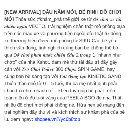
[NEW ARRIVAL] ĐẦU NĂM MỚI, BÉ RINH ĐỒ CHƠI
MỚI
Thỏa sức #khám_phá thế giới xe từ đ𝒐̂̀ 𝒄𝒉𝒐̛𝒊 𝒙𝒆 𝒕𝒂̉𝒊
𝒏𝒉𝒊𝒆̂̀𝒖 𝒏𝒈𝒂̆𝒏 VECTO, trải nghiệm chân thật mô phỏng dựa
trên các mẫu xe và phương tiện ngoài đời thật từ dòng
xe thương hiệu được mô phỏng từ SIKU Các bé yêu
thích vận động, tinh nghịch cùng bạn bè không thể bỏ
qua Đ𝒐̂̀ 𝒄𝒉𝒐̛𝒊 𝒑𝒉𝒖𝒏 𝒏𝒖̛𝒐̛́𝒄 𝒄𝒉𝒊𝒆̂́𝒏 đ𝒂̂́𝒖 2 𝒕𝒓𝒐𝒏𝒈 1 “nhanh như
chớp” của nhà Xshot, đam mê thử tài đấu trí đầy gây
cấn với 𝑻𝒓𝒐̀ 𝑪𝒉𝒐̛𝒊 𝑷𝒐𝒌𝒆𝒓 300 𝑪𝒉𝒊𝒑𝒔 SPIN GAME, hay
cùng bạn bè sáng tạo với 𝑪𝒂́𝒕 đ𝒐̣̂𝒏𝒈 𝒍𝒖̛̣𝒄 KINETIC SAND
Thiên thần nhỏ từ 0 – 5 tuổi, thì ba mẹ nhất định phải
chọn trò chơi nhanh trí – khéo tay giúp bé phát triển
toàn diện ở độ tuổi vàng của PEEK A BOO đó nha Thật
nhiều đồ chơi mới phải không nè. Hứa hẹn sẽ mang đến
trải nghiệm đầy thú vị và kích thích sự khám phá của bé
iu, xem ngay:
shopee.vn?/yc6b8tcb