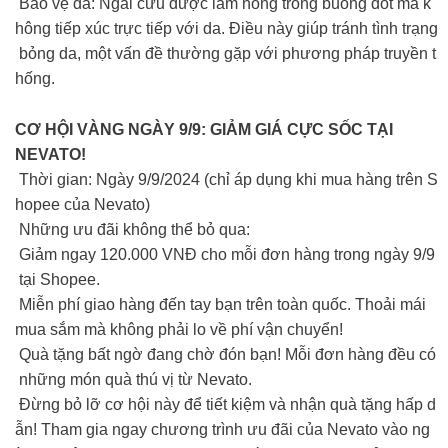
Bảo vệ da: Ngải cứu được làm nóng trong buồng đốt mà k
hông tiếp xúc trực tiếp với da. Điều này giúp tránh tình trạng
bỏng da, một vấn đề thường gặp với phương pháp truyền t
hống.
CƠ HỘI VÀNG NGÀY 9/9: GIẢM GIÁ CỰC SỐC TẠI
NEVATO!
Thời gian: Ngày 9/9/2024 (chỉ áp dụng khi mua hàng trên S
hopee của Nevato)
Những ưu đãi không thể bỏ qua:
Giảm ngay 120.000 VNĐ cho mỗi đơn hàng trong ngày 9/9
tại Shopee.
Miễn phí giao hàng đến tay bạn trên toàn quốc. Thoải mái
mua sắm mà không phải lo về phí vận chuyển!
Quà tặng bất ngờ đang chờ đón bạn! Mỗi đơn hàng đều có
những món quà thú vị từ Nevato.
Đừng bỏ lỡ cơ hội này để tiết kiệm và nhận quà tặng hấp d
ẫn! Tham gia ngay chương trình ưu đãi của Nevato vào ng