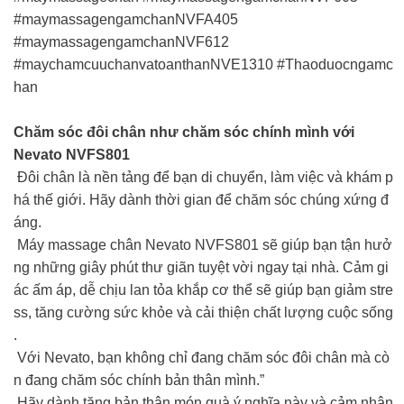
#maymassagengamchanNVFA405
#maymassagengamchanNVF612
#maychamcuuchanvatoanthanNVE1310 #Thaoduocngamc
han
Chăm sóc đôi chân như chăm sóc chính mình với
Nevato NVFS801
Đôi chân là nền tảng để bạn di chuyển, làm việc và khám p
há thế giới. Hãy dành thời gian để chăm sóc chúng xứng đ
áng.
Máy massage chân Nevato NVFS801 sẽ giúp bạn tận hưở
ng những giây phút thư giãn tuyệt vời ngay tại nhà. Cảm gi
ác ấm áp, dễ chịu lan tỏa khắp cơ thể sẽ giúp bạn giảm stre
ss, tăng cường sức khỏe và cải thiện chất lượng cuộc sống
.
Với Nevato, bạn không chỉ đang chăm sóc đôi chân mà cò
n đang chăm sóc chính bản thân mình.”
Hãy dành tặng bản thân món quà ý nghĩa này và cảm nhận