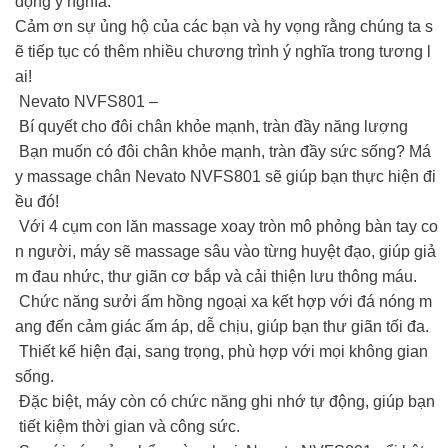
động ý nghĩa.
Cảm ơn sự ủng hộ của các bạn và hy vọng rằng chúng ta s
ẽ tiếp tục có thêm nhiều chương trình ý nghĩa trong tương l
ai!
Nevato NVFS801 –
Bí quyết cho đôi chân khỏe mạnh, tràn đầy năng lượng
Bạn muốn có đôi chân khỏe mạnh, tràn đầy sức sống? Má
y massage chân Nevato NVFS801 sẽ giúp bạn thực hiện đi
ều đó!
Với 4 cụm con lăn massage xoay tròn mô phỏng bàn tay co
n người, máy sẽ massage sâu vào từng huyệt đạo, giúp giả
m đau nhức, thư giãn cơ bắp và cải thiện lưu thông máu.
Chức năng sưởi ấm hồng ngoại xa kết hợp với đá nóng m
ang đến cảm giác ấm áp, dễ chịu, giúp bạn thư giãn tối đa.
Thiết kế hiện đại, sang trọng, phù hợp với mọi không gian
sống.
Đặc biệt, máy còn có chức năng ghi nhớ tự động, giúp bạn
tiết kiệm thời gian và công sức.