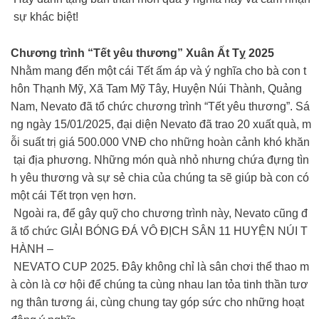
sự khác biệt!
Chương trình “Tết yêu thương” Xuân Ất Tỵ 2025
Nhằm mang đến một cái Tết ấm áp và ý nghĩa cho bà con t
hôn Thạnh Mỹ, Xã Tam Mỹ Tây, Huyện Núi Thành, Quảng
Nam, Nevato đã tổ chức chương trình “Tết yêu thương”. Sá
ng ngày 15/01/2025, đại diện Nevato đã trao 20 xuất quà, m
ỗi suất trị giá 500.000 VNĐ cho những hoàn cảnh khó khăn
tại địa phương. Những món quà nhỏ nhưng chứa đựng tìn
h yêu thương và sự sẻ chia của chúng ta sẽ giúp bà con có
một cái Tết trọn vẹn hơn.
Ngoài ra, để gây quỹ cho chương trình này, Nevato cũng đ
ã tổ chức GIẢI BÓNG ĐÁ VÔ ĐỊCH SÂN 11 HUYỆN NÚI T
HÀNH –
NEVATO CUP 2025. Đây không chỉ là sân chơi thể thao m
à còn là cơ hội để chúng ta cùng nhau lan tỏa tinh thần tươ
ng thân tương ái, cùng chung tay góp sức cho những hoạt