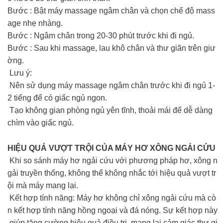
Bước : Bật máy massage ngâm chân và chọn chế độ mass
age nhẹ nhàng.
Bước : Ngâm chân trong 20-30 phút trước khi đi ngủ.
Bước : Sau khi massage, lau khô chân và thư giãn trên giư
ờng.
Lưu ý:
Nên sử dụng máy massage ngâm chân trước khi đi ngủ 1-
2 tiếng để có giấc ngủ ngon.
Tạo không gian phòng ngủ yên tĩnh, thoải mái để dễ dàng
chìm vào giấc ngủ.
HIỆU QUẢ VƯỢT TRỘI CỦA MÁY HƠ XÔNG NGẢI CỨU
Khi so sánh máy hơ ngải cứu với phương pháp hơ, xông n
gải truyền thống, không thể không nhắc tới hiệu quả vượt tr
ội mà máy mang lại.
Kết hợp tính năng: Máy hơ không chỉ xông ngải cứu mà cò
n kết hợp tính năng hồng ngoại và đá nóng. Sự kết hợp này
giúp tăng cường hiệu quả điều trị, mang lại cảm giác thư gi