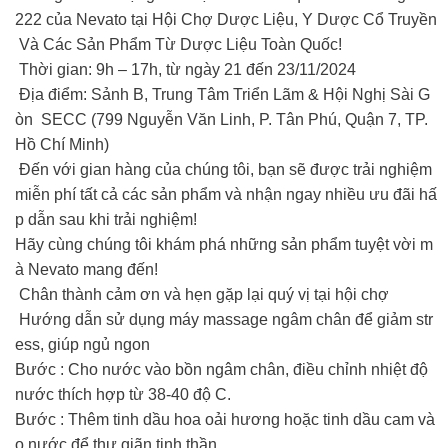
222 của Nevato tại Hội Chợ Dược Liệu, Y Dược Cổ Truyền
Và Các Sản Phẩm Từ Dược Liệu Toàn Quốc!
Thời gian: 9h – 17h, từ ngày 21 đến 23/11/2024
Địa điểm: Sảnh B, Trung Tâm Triển Lãm & Hội Nghị Sài G
òn SECC (799 Nguyễn Văn Linh, P. Tân Phú, Quận 7, TP.
Hồ Chí Minh)
Đến với gian hàng của chúng tôi, bạn sẽ được trải nghiệm
miễn phí tất cả các sản phẩm và nhận ngay nhiều ưu đãi hấ
p dẫn sau khi trải nghiệm!
Hãy cùng chúng tôi khám phá những sản phẩm tuyệt vời m
à Nevato mang đến!
Chân thành cảm ơn và hẹn gặp lại quý vị tại hội chợ
Hướng dẫn sử dụng máy massage ngâm chân để giảm str
ess, giúp ngủ ngon
Bước : Cho nước vào bồn ngâm chân, điều chỉnh nhiệt độ
nước thích hợp từ 38-40 độ C.
Bước : Thêm tinh dầu hoa oải hương hoặc tinh dầu cam và
o nước để thư giãn tinh thần.