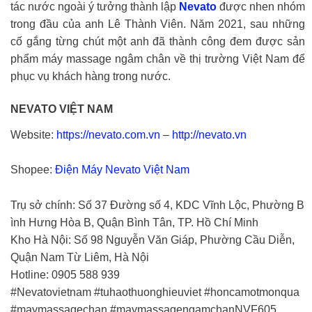
tác nước ngoài ý tưởng thành lập
Nevato
được nhen nhóm
trong đầu của anh Lê Thành Viên. Năm 2021, sau những
cố gắng từng chút một anh đã thành công đem được sản
phẩm máy massage ngâm chân về thị trường Việt Nam để
phục vụ khách hàng trong nước.
NEVATO VIỆT NAM
Website:
https://nevato.com.vn
–
http://nevato.vn
Shopee:
Điện Máy Nevato Việt Nam
Trụ sở chính: Số 37 Đường số 4, KDC Vĩnh Lộc, Phường B
ình Hưng Hòa B, Quận Bình Tân, TP. Hồ Chí Minh
Kho Hà Nội: Số 98 Nguyễn Văn Giáp, Phường Cầu Diễn,
Quận Nam Từ Liêm, Hà Nội
Hotline: 0905 588 939
#Nevatovietnam #tuhaothuonghieuviet #honcamotmonqua
#maymassagechan #maymassagengamchanNVF605