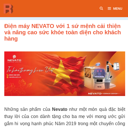
Chuyển
MENU
đến
nội
dung
Điện máy NEVATO với 1 sứ mệnh cải thiện
và nâng cao sức khỏe toàn diện cho khách
hàng
Những sản phẩm của
Nevato
như một món quà đặc biệt
thay lời của con dành tặng cho ba mẹ với mong ước gửi
gắm hi vọng hạnh phúc Năm 2019 trong một chuyến công