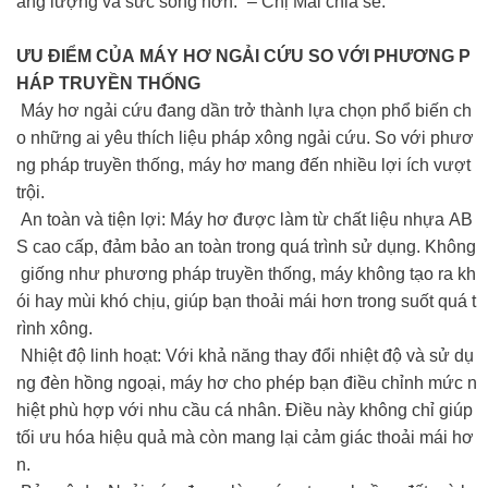
ăng lượng và sức sống hơn.” – Chị Mai chia sẻ.
ƯU ĐIỂM CỦA MÁY HƠ NGẢI CỨU SO VỚI PHƯƠNG P
HÁP TRUYỀN THỐNG
Máy hơ ngải cứu đang dần trở thành lựa chọn phổ biến ch
o những ai yêu thích liệu pháp xông ngải cứu. So với phươ
ng pháp truyền thống, máy hơ mang đến nhiều lợi ích vượt
trội.
An toàn và tiện lợi: Máy hơ được làm từ chất liệu nhựa AB
S cao cấp, đảm bảo an toàn trong quá trình sử dụng. Không
giống như phương pháp truyền thống, máy không tạo ra kh
ói hay mùi khó chịu, giúp bạn thoải mái hơn trong suốt quá t
rình xông.
Nhiệt độ linh hoạt: Với khả năng thay đổi nhiệt độ và sử dụ
ng đèn hồng ngoại, máy hơ cho phép bạn điều chỉnh mức n
hiệt phù hợp với nhu cầu cá nhân. Điều này không chỉ giúp
tối ưu hóa hiệu quả mà còn mang lại cảm giác thoải mái hơ
n.