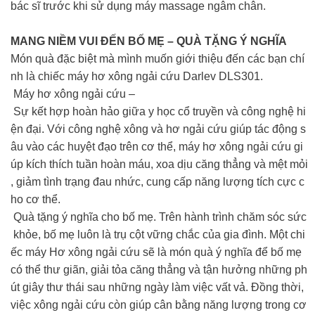
bác sĩ trước khi sử dụng máy massage ngâm chân.
MANG NIỀM VUI ĐẾN BỐ MẸ – QUÀ TẶNG Ý NGHĨA
Món quà đặc biệt mà mình muốn giới thiệu đến các bạn chí
nh là chiếc máy hơ xông ngải cứu Darlev DLS301.
Máy hơ xông ngải cứu –
Sự kết hợp hoàn hảo giữa y học cổ truyền và công nghệ hi
ện đại. Với công nghệ xông và hơ ngải cứu giúp tác động s
âu vào các huyệt đạo trên cơ thể, máy hơ xông ngải cứu gi
úp kích thích tuần hoàn máu, xoa dịu căng thẳng và mệt mỏi
, giảm tình trạng đau nhức, cung cấp năng lượng tích cực c
ho cơ thể.
Quà tặng ý nghĩa cho bố mẹ. Trên hành trình chăm sóc sức
khỏe, bố mẹ luôn là trụ cột vững chắc của gia đình. Một chi
ếc máy Hơ xông ngải cứu sẽ là món quà ý nghĩa để bố mẹ
có thể thư giãn, giải tỏa căng thẳng và tận hưởng những ph
út giây thư thái sau những ngày làm việc vất vả. Đồng thời,
việc xông ngải cứu còn giúp cân bằng năng lượng trong cơ