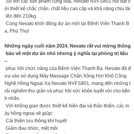
So với các sản phẩm cùng loại, Nevato NVFS801 nổi bật v
ới thiết kế chắc chắn, chất liệu cao cấp và khả năng chịu tải
lên đến 210kg.
Cùng Nevato khởi động dự án mới tại Bệnh Viện Thanh B
a, Phú Thọ!
Những ngày cuối năm 2024, Nevato rất vui mừng thông
báo về một dự án nhỏ nhưng ý nghĩa tại phòng trị liệu
–
phục hồi chức năng của Bệnh Viện Thanh Ba. Nevato đã đ
ưa vào sử dụng Máy Massage Chân Xông Hơi Khô Công
Nghệ Hồng Ngoại Xa Nevato NVFS801, mang đến những t
rải nghiệm thư giãn và phục hồi sức khỏe tuyệt vời cho bện
h nhân.
Với không gian được thiết kế hiện đại và thân thiện, các m
áy hồng ngoại sẽ giúp:
Cải thiện lưu thông khí huyết
Giảm đau nhức, mệt mỏi