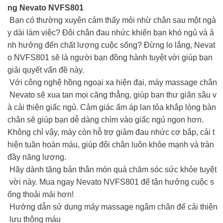
ng Nevato NVFS801
Bạn có thường xuyên cảm thấy mỏi nhừ chân sau một ngà
y dài làm việc? Đôi chân đau nhức khiến bạn khó ngủ và ả
nh hưởng đến chất lượng cuộc sống? Đừng lo lắng, Nevat
o NVFS801 sẽ là người bạn đồng hành tuyệt vời giúp bạn
giải quyết vấn đề này.
Với công nghệ hồng ngoại xa hiện đại, máy massage chân
Nevato sẽ xua tan mọi căng thẳng, giúp bạn thư giãn sâu v
à cải thiện giấc ngủ. Cảm giác ấm áp lan tỏa khắp lòng bàn
chân sẽ giúp bạn dễ dàng chìm vào giấc ngủ ngon hơn.
Không chỉ vậy, máy còn hỗ trợ giảm đau nhức cơ bắp, cải t
hiện tuần hoàn máu, giúp đôi chân luôn khỏe mạnh và tràn
đầy năng lượng.
Hãy dành tặng bản thân món quà chăm sóc sức khỏe tuyệt
vời này. Mua ngay Nevato NVFS801 để tận hưởng cuộc s
ống thoải mái hơn!
Hướng dẫn sử dụng máy massage ngâm chân để cải thiện
lưu thông máu