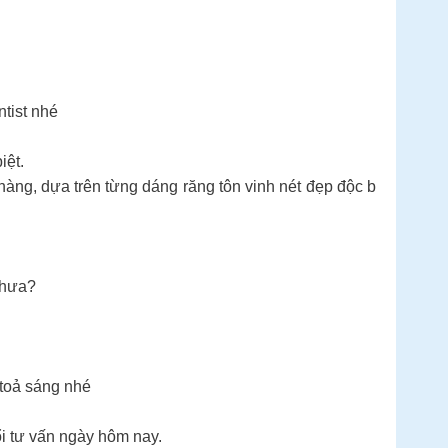
ntist nhé
iệt.
àng, dựa trên từng dáng răng tôn vinh nét đẹp độc b
 chưa?
oả sáng nhé ️
ổi tư vấn ngày hôm nay.