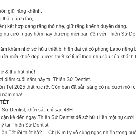
ốn giữ răng khểnh.
 thật gấp 5 lần,
n) kết hợp dáng răng thỏ nhẹ, giữ răng khểnh duyên dáng.
ang nụ cười ngay hôm nay thương mời bạn đến với Thiên Sứ De
hăm khám nhờ sở hữu thiết bị hiện đại và có phòng Labo riêng b
ời mới khoẻ đẹp, được thiết kế tỉ mỉ theo nhu cầu của khách h
rỡ & thu hút nhé!
ời điểm cuối năm này tại Thiên Sứ Dentist.
đón Tết 2025 thật rực rỡ. Còn bạn đã sẵn sàng có nụ cười mới
ối năm nha!
 TẾT
 Sứ Dentist, khởi sắc chỉ sau 48H
cận kề đến ngay Thiên Sứ Dentist để sở hữu liền một nụ cười t
ỹ tại Thiên Sứ Dentist.
ăn Tết rồi thiệt hả? – Chị Kim Ly vô cùng ngạc nhiên trong bu