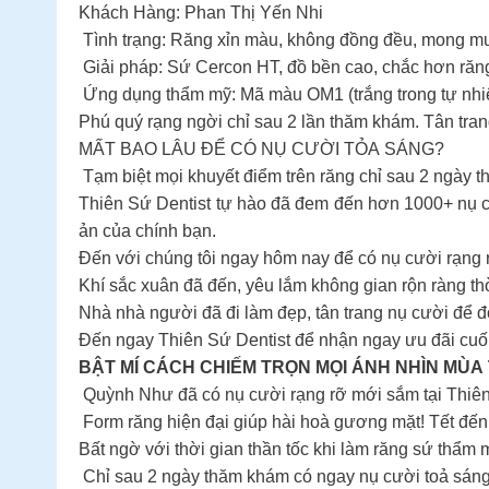
Khách Hàng: Phan Thị Yến Nhi
Tình trạng: Răng xỉn màu, không đồng đều, mong mu
Giải pháp: Sứ Cercon HT, đồ bền cao, chắc hơn răng
Ứng dụng thẩm mỹ: Mã màu OM1 (trắng trong tự nhiê
Phú quý rạng ngời chỉ sau 2 lần thăm khám. Tân tr
MẤT BAO LÂU ĐỂ CÓ NỤ CƯỜI TỎA SÁNG?
Tạm biệt mọi khuyết điểm trên răng chỉ sau 2 ngày t
Thiên Sứ Dentist tự hào đã đem đến hơn 1000+ nụ cư
ản của chính bạn.
Đến với chúng tôi ngay hôm nay để có nụ cười rạng 
Khí sắc xuân đã đến, yêu lắm không gian rộn ràng th
Nhà nhà người đã đi làm đẹp, tân trang nụ cười để 
Đến ngay Thiên Sứ Dentist để nhận ngay ưu đãi cu
BẬT MÍ CÁCH CHIẾM TRỌN MỌI ÁNH NHÌN MÙA
Quỳnh Như đã có nụ cười rạng rỡ mới sắm tại Thiên
Form răng hiện đại giúp hài hoà gương mặt! Tết đến 
Bất ngờ với thời gian thần tốc khi làm răng sứ thẩm m
Chỉ sau 2 ngày thăm khám có ngay nụ cười toả sáng 