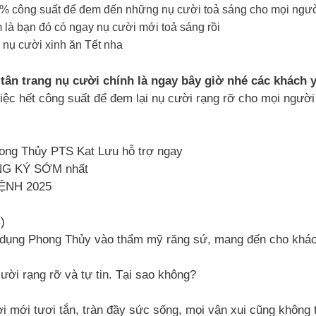
100% công suất để đem đến những nụ cười toả sáng cho mọi ngư
ám là bạn đó có ngay nụ cười mới toả sáng rồi
 nụ cười xinh ăn Tết nha
tân trang nụ cười chính là ngay bây giờ nhé các khách 
việc hết công suất để đem lại nụ cười rạng rỡ cho mọi ngư
hong Thủy PTS Kat Lưu hỗ trợ ngay
ĐĂNG KÝ SỚM nhất
ỆNH 2025
í)
ng dụng Phong Thủy vào thẩm mỹ răng sứ, mang đến cho kh
ười rạng rỡ và tự tin. Tại sao không?
i mới tươi tắn, tràn đầy sức sống, mọi vận xui cũng không