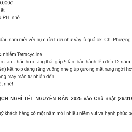
0.000đ
ất!
N PHÍ nhé
i đầu năm mới với nụ cười tươi như vầy là quá ok- Chị Phượng
& nhiễm Tetracycline
 cao, chắc hơn răng thật gấp 5 lần, bảo hành lên đến 12 năm
ên) kết hợp dáng răng vuông nhẹ giúp gương mặt rạng ngời h
dáng may mắn tự nhiên đến
ết nhé!
CH NGHỈ TẾT NGUYÊN ĐÁN 2025 vào Chủ nhật (26/01/20
quý khách hàng có một năm mới nhiều niềm vui và hạnh phúc bê