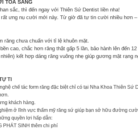
ỜI TỎA SÁNG
an sắc, thì đến ngay với Thiên Sứ Dentist liền nha!
ất ưng nụ cười mới này. Từ giờ đã tự tin cười nhiều hơn –
rm răng chưa chuẩn với tỉ lệ khuôn mặt.
bền cao, chắc hơn răng thật gấp 5 lần, bảo hành lên đến 
hiên) kết hợp dáng răng vuông nhẹ giúp gương mặt rạng 
TỰ TI
ệ chế tác form răng đặc biệt chỉ có tại Nha Khoa Thiên Sứ D
hơn.
 từng khách hàng.
nghiệm ở lĩnh vực thẩm mỹ răng sứ giúp bạn sở hữu đường cườ
những quyền lợi hấp dẫn:
 PHÁT SINH thêm chi phí