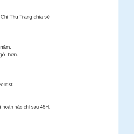
 Chị Thu Trang chia sẻ
12 năm.
ngời hơn.
entist.
i hoàn hảo chỉ sau 48H.