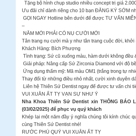
Tặng bộ hình chụp studio nhiều concept trị giá 2.00
Ưu đãi chỉ dành riêng cho 10 bạn ĐĂNG KÝ SỚM nh
GỌI NGAY Hotline bên dưới để được TƯ VẤN MIỄ
–
NĂM MỚI PHẢI CÓ NỤ CƯỜI MỚI
Tân trang nụ cười mà y như tân trang cuộc đời, khở
Khách Hàng: Bích Phượng
Tình trạng: Sứ cũ xuống màu, hàm dưới không đều 
Giải pháp: Nâng cấp Sứ Zirconia Diamond với độ bền
Ứng dụng thẩm mỹ: Mã màu OM1 (trắng trong tự nhi
Thay đổi từ những điều nhỏ nhất, cười xinh duyên 
Liên hệ Thiên Sứ Dentist ngay để được tư vấn chi ti
VUI XUÂN ẤT TỴ VẠN SỰ NHƯ Ý
Nha Khoa Thiên Sứ Dentist xin THÔNG BÁO LỊ
(03/02/2025) để phục vụ quý khách
Khép lại một năm đầy ý nghĩa chúng tôi kính chúc 
cùng Thiên Sứ Dentist nhé!
RƯỚC PHÚ QUÝ VUI XUÂN ẤT TỴ