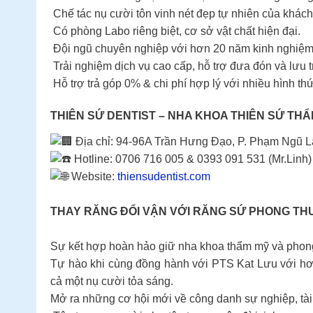
Chế tác nụ cười tôn vinh nét đẹp tự nhiên của khách
Có phòng Labo riêng biệt, cơ sở vật chất hiện đại.
Đội ngũ chuyên nghiệp với hơn 20 năm kinh nghiệm
Trải nghiệm dịch vụ cao cấp, hỗ trợ đưa đón và lưu t
Hỗ trợ trả góp 0% & chi phí hợp lý với nhiều hình th
THIÊN SỨ DENTIST – NHA KHOA THIÊN SỨ THẨ
Địa chỉ: 94-96A Trần Hưng Đạo, P. Phạm Ngũ 
Hotline: 0706 716 005 & 0393 091 531 (Mr.Linh)
Website:
thiensudentist.com
THAY RĂNG ĐỔI VẬN VỚI RĂNG SỨ PHONG TH
Sự kết hợp hoàn hảo giữ nha khoa thẩm mỹ và phong
Tự hào khi cùng đồng hành với PTS Kat Lưu với hơ
cả một nụ cười tỏa sáng.
Mở ra những cơ hội mới về công danh sự nghiệp, tài 