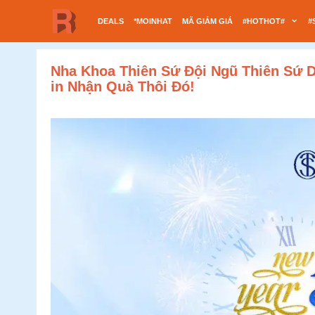
Chuyển
DEALS
*MOINHAT
MÃ GIẢM GIÁ
#HOTHOT#
#
đến
nội
dung
Nha Khoa Thiên Sứ Đội Ngũ Thiên Sứ D
in Nhận Quà Thôi Đó!