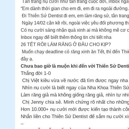
Tân trang nụ cười như tân trang cuộc đời, inbox nga
“Em dành thời gian cho em đi, em đi ra ngoài đườn
Đi Thiên Sứ Dentist đi em, em làm răng sứ, tân tran
Ngày 14/02 cận kề rồi, ngoài việc yêu đối phương th
Có nụ cười sáng nhận quà xinh ai mà không mê cơ
Inbox ngay để biết thêm thông tin chi tiết nha
26 TẾT RỒI! LÀM RĂNG Ở ĐÂU CHO KỊP?
Muốn chạy deadline có răng xinh ăn Tết, thì đến Thi
đây ạ.
Chưa bao giờ là muộn khi đến với Thiên Sứ Dentis
Thắng đời 1-0
Chị Việt kiều vừa về nước đã tìm được ngay nha k
Nhìn nụ cười là biết ngay của Nha Khoa Thiên Sứ 
Làm răng giả mà không giống răng giả, nhìn tự nhiê
Chị Jenny chia sẻ. Minh chứng rõ nhất cho những 
Hơn 10.000+ nụ cười mới được kiến tạo thành côn
Nhắn liền cho Thiên Sứ Dentist để sắm nụ cười xinh
–