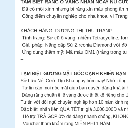
TẠM BIỆT RĂNG Ố VÀNG NHẬN NGAY NỤ CƯ
Đã có môi xinh nhưng bị răng xỉn màu phong ấn nh
Cộng điểm chuyên nghiệp cho nha khoa, vì Trang r
KHÁCH HÀNG: DƯƠNG THỊ THU TRANG
Tình trạng: Sứ cũ ố vàng, nhiễm Tetracycline, fo
Giải pháp: Nâng cấp Sứ Zirconia Diamond với độ 
Ứng dụng thẩm mỹ: Mã màu OM1 (trắng trong tự n
–
TẠM BIỆT GƯƠNG MẶT GÓC CẠNH KHIẾN BẠN 
Sở hữu Nét Cười Dịu Kha ngay hôm nay! Nhờ công ngh
Tự tin cân mọi góc mặt giúp bạn duyên dáng khả ái 
Dáng răng chuẩn tỉ lệ vàng được thiết kế riêng cho
Tự tin với đội ngũ chuyên nghiệp hơn 10 năm kinh 
Đặc biệt, nhận liền QUÀ TẾT trị giá 3.000.000Đ và 
Hỗ trợ TRẢ GÓP 0% dễ dàng nhanh chóng, KHÔNG
Voucher thăm khám răng MIỄN PHÍ 1 NĂM