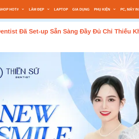
SHOP HOT#
LÀM ĐẸP
LAPTOP
GIA DỤNG
PHỤ KIỆN
PC, MÁY IN
entist Đã Set-up Sẵn Sàng Đầy Đủ Chỉ Thiếu K