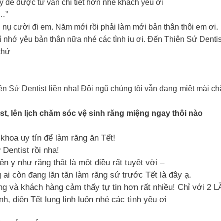
y để được tư vấn chi tiết hơn nhé khách yêu ơi
g…”
g nụ cười đi em. Năm mới rồi phải làm mới bản thân thôi em ơi.
ì nhớ yêu bản thân nữa nhé các tình iu ơi. Đến Thiên Sứ Denti
 chứ
ên Sứ Dentist liền nha! Đội ngũ chúng tôi vẫn đang miệt mài 
t, lên lịch chăm sóc vệ sinh răng miệng ngay thôi nào
hoa uy tín để làm răng ăn Tết!
Dentist rồi nha!
n y như răng thật là một điều rất tuyệt vời –
ai còn đang lăn tăn làm răng sứ trước Tết là đây ạ.
g và khách hàng cảm thấy tự tin hơn rất nhiều! Chỉ với 2
, diện Tết lung linh luôn nhé các tình yêu ơi ️