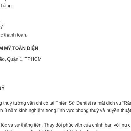
 hàng.
.
rú.
ức thanh toán.
M MỸ TOÀN DIỆN
Lão, Quận 1, TPHCM
UỶ
 thuỷ tướng vận chỉ có tại Thiên Sứ Dentist ra mắt dịch vụ 
n 8 năm kinh nghiệm trong lĩnh vực phong thuỷ và huyền thuậ
lộc và sự thăng tiến. Thay đổi phúc vận của chính bạn với nụ c