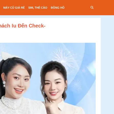
MÁY CŨ GIÁ RẺ
SIM, THẺ CÀO
ĐỒNG HỒ
hách Iu Đến Check-