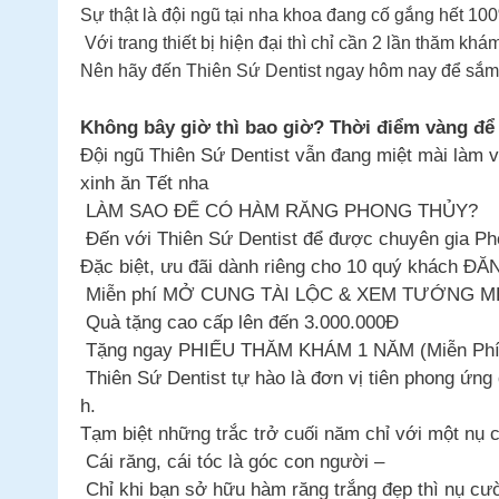
Sự thật là đội ngũ tại nha khoa đang cố gắng hết 
Với trang thiết bị hiện đại thì chỉ cần 2 lần thăm kh
Nên hãy đến Thiên Sứ Dentist ngay hôm nay để sắm
Không bây giờ thì bao giờ? Thời điểm vàng để 
Đội ngũ Thiên Sứ Dentist vẫn đang miệt mài làm 
xinh ăn Tết nha
LÀM SAO ĐỂ CÓ HÀM RĂNG PHONG THỦY?
️ Đến với Thiên Sứ Dentist để được chuyên gia P
Đặc biệt, ưu đãi dành riêng cho 10 quý khách 
Miễn phí MỞ CUNG TÀI LỘC & XEM TƯỚNG M
Quà tặng cao cấp lên đến 3.000.000Đ
Tặng ngay PHIẾU THĂM KHÁM 1 NĂM (Miễn Ph
Thiên Sứ Dentist tự hào là đơn vị tiên phong ứ
h.
Tạm biệt những trắc trở cuối năm chỉ với một nụ c
Cái răng, cái tóc là góc con người –
Chỉ khi bạn sở hữu hàm răng trắng đẹp thì nụ cườ