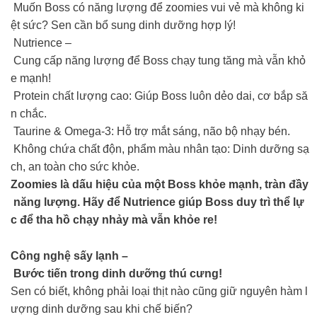
Muốn Boss có năng lượng để zoomies vui vẻ mà không ki
ệt sức? Sen cần bổ sung dinh dưỡng hợp lý!
Nutrience –
Cung cấp năng lượng để Boss chạy tung tăng mà vẫn khỏ
e mạnh!
Protein chất lượng cao: Giúp Boss luôn dẻo dai, cơ bắp să
n chắc.
Taurine & Omega-3: Hỗ trợ mắt sáng, não bộ nhạy bén.
Không chứa chất độn, phẩm màu nhân tạo: Dinh dưỡng sạ
ch, an toàn cho sức khỏe.
Zoomies là dấu hiệu của một Boss khỏe mạnh, tràn đầy
năng lượng. Hãy để Nutrience giúp Boss duy trì thể lự
c để tha hồ chạy nhảy mà vẫn khỏe re!
Công nghệ sấy lạnh –
Bước tiến trong dinh dưỡng thú cưng!
Sen có biết, không phải loại thịt nào cũng giữ nguyên hàm l
ượng dinh dưỡng sau khi chế biến?