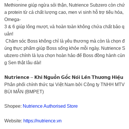
Methionine giúp ngừa sỏi thận, Nutrience Subzero còn chứ
a protein từ cá chất lượng cao, men vi sinh hỗ trợ tiêu hóa,
Omega-
3 & 6 giúp lông mượt, và hoàn toàn không chứa chất bảo q
uản!
Chăm sóc Boss không chỉ là yêu thương mà còn là chọn đ
úng thực phẩm giúp Boss sống khỏe mỗi ngày. Nutrience S
ubzero chính là lựa chọn hoàn hảo để Boss đồng hành cùn
g Sen thật lâu dài!
𝗡𝘂𝘁𝗿𝗶𝗲𝗻𝗰𝗲 – 𝗞𝗵𝗶 𝗡𝗴𝘂𝗼̂̀𝗻 𝗚𝗼̂́𝗰 𝗡𝗼́𝗶 𝗟𝗲̂𝗻 𝗧𝗵𝘂̛𝗼̛𝗻𝗴 𝗛𝗶𝗲̣̂𝘂
Phân phối chính thức tại Việt Nam bởi Công ty TNHH MTV
BÙI MẪN (BMPET)
Shopee:
Nutrience Authorised Store
Website:
https://nutrience.vn