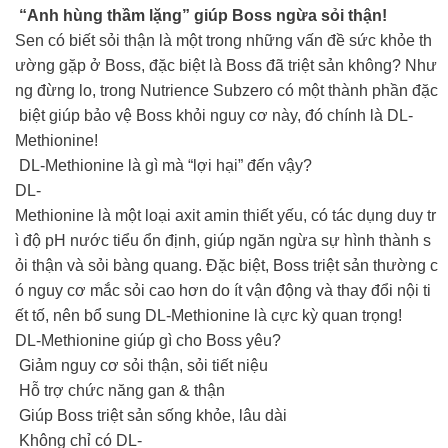
“Anh hùng thầm lặng” giúp Boss ngừa sỏi thận!
Sen có biết sỏi thận là một trong những vấn đề sức khỏe th
ường gặp ở Boss, đặc biệt là Boss đã triệt sản không? Như
ng đừng lo, trong Nutrience Subzero có một thành phần đặc
biệt giúp bảo vệ Boss khỏi nguy cơ này, đó chính là DL-
Methionine!
DL-Methionine là gì mà “lợi hại” đến vậy?
DL-
Methionine là một loại axit amin thiết yếu, có tác dụng duy tr
ì độ pH nước tiểu ổn định, giúp ngăn ngừa sự hình thành s
ỏi thận và sỏi bàng quang. Đặc biệt, Boss triệt sản thường c
ó nguy cơ mắc sỏi cao hơn do ít vận động và thay đổi nội ti
ết tố, nên bổ sung DL-Methionine là cực kỳ quan trọng!
DL-Methionine giúp gì cho Boss yêu?
Giảm nguy cơ sỏi thận, sỏi tiết niệu
Hỗ trợ chức năng gan & thận
Giúp Boss triệt sản sống khỏe, lâu dài
Không chỉ có DL-