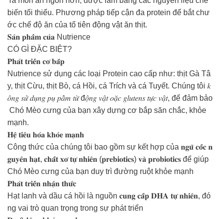
ra món ăn ngon hơn, được làm bằng các nguyên liệu chế
biến tối thiểu. Phương pháp tiếp cận đa protein để bắt chư
ớc chế độ ăn của tổ tiên động vật ăn thịt.
𝐒𝐚̉𝐧 𝐩𝐡𝐚̂̉𝐦 𝐜𝐮̉𝐚 Nutrience
CÓ GÌ ĐẶC BIỆT?
𝐏𝐡𝐚́𝐭 𝐭𝐫𝐢𝐞̂̉𝐧 𝐜𝐨̛ 𝐛𝐚̆́𝐩
Nutrience sử dụng các loại Protein cao cấp như: thịt Gà Tâ
y, thịt Cừu, thịt Bò, cá Hồi, cá Trích và cá Tuyết. Chúng tôi 𝑘
𝑜̂𝑛𝑔 𝑠𝑢̛̉ 𝑑𝑢̣𝑛𝑔 𝑝𝑢̣ 𝑝𝑎̂̉𝑚 𝑡𝑢̛̀ đ𝑜̣̂𝑛𝑔 𝑣𝑎̣̂𝑡 𝑜𝑎̣̆𝑐 𝑔𝑙𝑢𝑡𝑒𝑛𝑠 𝑡𝑢̛̣𝑐 𝑣𝑎̣̂𝑡, để đảm bảo
Chó Mèo cưng của bạn xây dựng cơ bắp săn chắc, khỏe
mạnh.
𝐇𝐞̣̂ 𝐭𝐢𝐞̂𝐮 𝐡𝐨́𝐚 𝐤𝐡𝐨̉𝐞 𝐦𝐚̣𝐧𝐡
Công thức của chúng tôi bao gồm sự kết hợp của 𝐧𝐠𝐮̃ 𝐜𝐨̂́𝐜 𝐧
𝐠𝐮𝐲𝐞̂𝐧 𝐡𝐚̣𝐭, 𝐜𝐡𝐚̂́𝐭 𝐱𝐨̛ 𝐭𝐮̛̣ 𝐧𝐡𝐢𝐞̂𝐧 (𝐩𝐫𝐞𝐛𝐢𝐨𝐭𝐢𝐜𝐬) 𝐯𝐚̀ 𝐩𝐫𝐨𝐛𝐢𝐨𝐭𝐢𝐜𝐬 để giúp
Chó Mèo cưng của bạn duy trì đường ruột khỏe mạnh
𝐏𝐡𝐚́𝐭 𝐭𝐫𝐢𝐞̂̉𝐧 𝐧𝐡𝐚̣̂𝐧 𝐭𝐡𝐮̛́𝐜
Hạt lanh và dầu cá hồi là nguồn 𝐜𝐮𝐧𝐠 𝐜𝐚̂́𝐩 𝐃𝐇𝐀 𝐭𝐮̛̣ 𝐧𝐡𝐢𝐞̂𝐧, đó
ng vai trò quan trọng trong sự phát triển