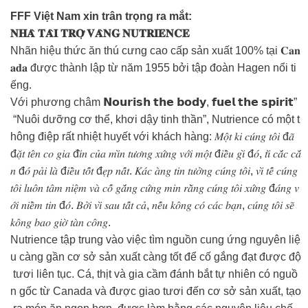
FFF Việt Nam xin trân trọng ra mắt:
𝐍𝐇𝐀̀ 𝐓𝐀̀𝐈 𝐓𝐑𝐎̛̣ 𝐕𝐀̀𝐍𝐆 𝐍𝐔𝐓𝐑𝐈𝐄𝐍𝐂𝐄
Nhãn hiệu thức ăn thú cưng cao cấp sản xuất 100% tại 𝐂𝐚𝐧
𝐚𝐝𝐚 được thành lập từ năm 1955 bởi tập đoàn Hagen nổi ti
ếng.
Với phương châm 𝗡𝗼𝘂𝗿𝗶𝘀𝗵 𝘁𝗵𝗲 𝗯𝗼𝗱𝘆, 𝗳𝘂𝗲𝗹 𝘁𝗵𝗲 𝘀𝗽𝗶𝗿𝗶𝘁”
“Nuôi dưỡng cơ thể, khơi dậy tinh thần”, Nutrience có một t
hông điệp rất nhiệt huyết với khách hàng: 𝑀𝑜̣̂𝑡 𝑘𝑖 𝑐𝑢́𝑛𝑔 𝑡𝑜̂𝑖 đ𝑎̃
đ𝑎̣̆𝑡 𝑡𝑒̂𝑛 𝑐𝑜 𝑔𝑖𝑎 đ𝑖̀𝑛 𝑐𝑢̉𝑎 𝑚𝑖̀𝑛 𝑡𝑢̛𝑜̛𝑛𝑔 𝑥𝑢̛́𝑛𝑔 𝑣𝑜̛́𝑖 𝑚𝑜̣̂𝑡 đ𝑖𝑒̂̀𝑢 𝑔𝑖̀ đ𝑜́, 𝑡𝑖̀ 𝑐𝑎̆́𝑐 𝑐𝑎̆́
𝑛 đ𝑜́ 𝑝𝑎̉𝑖 𝑙𝑎̀ đ𝑖𝑒̂̀𝑢 𝑡𝑜̂́𝑡 đ𝑒̣𝑝 𝑛𝑎̂́𝑡. 𝐾𝑎́𝑐 𝑎̀𝑛𝑔 𝑡𝑖𝑛 𝑡𝑢̛𝑜̛̉𝑛𝑔 𝑐𝑢́𝑛𝑔 𝑡𝑜̂𝑖, 𝑣𝑖̀ 𝑡𝑒̂́ 𝑐𝑢́𝑛𝑔
𝑡𝑜̂𝑖 𝑙𝑢𝑜̂𝑛 𝑡𝑎̂𝑚 𝑛𝑖𝑒̣̂𝑚 𝑣𝑎̀ 𝑐𝑜̂́ 𝑔𝑎̆́𝑛𝑔 𝑐𝑢̛́𝑛𝑔 𝑚𝑖𝑛 𝑟𝑎̆̀𝑛𝑔 𝑐𝑢́𝑛𝑔 𝑡𝑜̂𝑖 𝑥𝑢̛́𝑛𝑔 đ𝑎́𝑛𝑔 𝑣
𝑜̛́𝑖 𝑛𝑖𝑒̂̀𝑚 𝑡𝑖𝑛 đ𝑜́. 𝐵𝑜̛̉𝑖 𝑣𝑖̀ 𝑠𝑎𝑢 𝑡𝑎̂́𝑡 𝑐𝑎̉, 𝑛𝑒̂́𝑢 𝑘𝑜̂𝑛𝑔 𝑐𝑜́ 𝑐𝑎́𝑐 𝑏𝑎̣𝑛, 𝑐𝑢́𝑛𝑔 𝑡𝑜̂𝑖 𝑠𝑒̃
𝑘𝑜̂𝑛𝑔 𝑏𝑎𝑜 𝑔𝑖𝑜̛̀ 𝑡𝑎̀𝑛 𝑐𝑜̂𝑛𝑔.
Nutrience tập trung vào việc tìm nguồn cung ứng nguyên liệ
u càng gần cơ sở sản xuất càng tốt để cố gắng đạt được độ
tươi liên tục. Cá, thịt và gia cầm đánh bắt tự nhiên có nguồ
n gốc từ Canada và được giao tươi đến cơ sở sản xuất, tạo