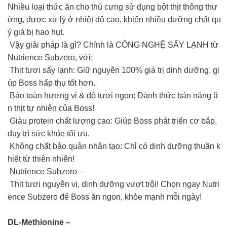
Nhiều loại thức ăn cho thú cưng sử dụng bột thịt thông thư
ờng, được xử lý ở nhiệt độ cao, khiến nhiều dưỡng chất qu
ý giá bị hao hụt.
Vậy giải pháp là gì? Chính là CÔNG NGHỆ SẤY LẠNH từ
Nutrience Subzero, với:
Thịt tươi sấy lạnh: Giữ nguyên 100% giá trị dinh dưỡng, gi
úp Boss hấp thụ tốt hơn.
Bảo toàn hương vị & độ tươi ngon: Đánh thức bản năng ă
n thịt tự nhiên của Boss!
Giàu protein chất lượng cao: Giúp Boss phát triển cơ bắp,
duy trì sức khỏe tối ưu.
Không chất bảo quản nhân tạo: Chỉ có dinh dưỡng thuần k
hiết từ thiên nhiên!
Nutrience Subzero –
Thịt tươi nguyên vị, dinh dưỡng vượt trội! Chọn ngay Nutri
ence Subzero để Boss ăn ngon, khỏe mạnh mỗi ngày!
DL-Methionine –