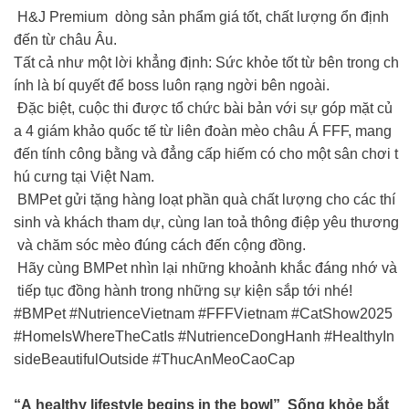
H&J Premium dòng sản phẩm giá tốt, chất lượng ổn định
đến từ châu Âu.
Tất cả như một lời khẳng định: Sức khỏe tốt từ bên trong ch
ính là bí quyết để boss luôn rạng ngời bên ngoài.
Đặc biệt, cuộc thi được tổ chức bài bản với sự góp mặt củ
a 4 giám khảo quốc tế từ liên đoàn mèo châu Á FFF, mang
đến tính công bằng và đẳng cấp hiếm có cho một sân chơi t
hú cưng tại Việt Nam.
BMPet gửi tặng hàng loạt phần quà chất lượng cho các thí
sinh và khách tham dự, cùng lan toả thông điệp yêu thương
và chăm sóc mèo đúng cách đến cộng đồng.
Hãy cùng BMPet nhìn lại những khoảnh khắc đáng nhớ và
tiếp tục đồng hành trong những sự kiện sắp tới nhé!
#BMPet #NutrienceVietnam #FFFVietnam #CatShow2025
#HomeIsWhereTheCatIs #NutrienceDongHanh #HealthyIn
sideBeautifulOutside #ThucAnMeoCaoCap
“A healthy lifestyle begins in the bowl” Sống khỏe bắt