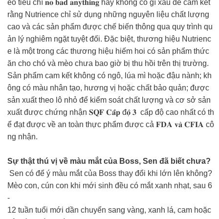
eo tiêu chí 𝐧𝐨 𝐛𝐚𝐝 𝐚𝐧𝐲𝐭𝐡𝐢𝐧𝐠 hay không có gì xấu để cam kết
rằng Nutrience chỉ sử dụng những nguyên liệu chất lượng
cao và các sản phẩm được chế biến thông qua quy trình qu
ản lý nghiêm ngặt tuyệt đối. Đặc biệt, thương hiệu Nutrienc
e là một trong các thương hiệu hiếm hoi có sản phẩm thức
ăn cho chó và mèo chưa bao giờ bị thu hồi trên thị trường.
Sản phẩm cam kết không có ngô, lúa mì hoặc đậu nành; kh
ông có màu nhân tạo, hương vị hoặc chất bảo quản; được
sản xuất theo lô nhỏ để kiểm soát chất lượng và cơ sở sản
xuất được chứng nhận 𝐒𝐐𝐅 𝐂𝐚̂́𝐩 đ𝐨̣̂ 𝟑 cấp độ cao nhất có th
ể đạt được về an toàn thực phẩm được cả 𝐅𝐃𝐀 𝐯𝐚̀ 𝐂𝐅𝐈𝐀 cô
ng nhận.
Sự thật thú vị về màu mắt của Boss, Sen đã biết chưa?
Sen có để ý màu mắt của Boss thay đổi khi lớn lên không?
Mèo con, cún con khi mới sinh đều có mắt xanh nhạt, sau 6
-
12 tuần tuổi mới dần chuyển sang vàng, xanh lá, cam hoặc