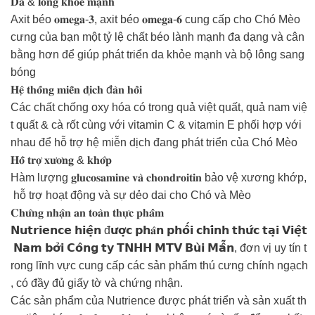
𝐃𝐚 & 𝐥𝐨̂𝐧𝐠 𝐤𝐡𝐨̉𝐞 𝐦𝐚̣𝐧𝐡
Axit béo 𝐨𝐦𝐞𝐠𝐚-𝟑, axit béo 𝐨𝐦𝐞𝐠𝐚-𝟔 cung cấp cho Chó Mèo
cưng của bạn một tỷ lệ chất béo lành mạnh đa dạng và cân
bằng hơn để giúp phát triển da khỏe mạnh và bộ lông sang
bóng
𝐇𝐞̣̂ 𝐭𝐡𝐨̂́𝐧𝐠 𝐦𝐢𝐞̂̃𝐧 𝐝𝐢̣𝐜𝐡 đ𝐚̀𝐧 𝐡𝐨̂̀𝐢
Các chất chống oxy hóa có trong quả việt quất, quả nam việ
t quất & cà rốt cùng với vitamin C & vitamin E phối hợp với
nhau để hỗ trợ hệ miễn dịch đang phát triển của Chó Mèo
𝐇𝐨̂̃ 𝐭𝐫𝐨̛̣ 𝐱𝐮̛𝐨̛𝐧𝐠 & 𝐤𝐡𝐨̛́𝐩
Hàm lượng 𝐠𝐥𝐮𝐜𝐨𝐬𝐚𝐦𝐢𝐧𝐞 𝐯𝐚̀ 𝐜𝐡𝐨𝐧𝐝𝐫𝐨𝐢𝐭𝐢𝐧 bảo vệ xương khớp,
hỗ trợ hoạt động và sự dẻo dai cho Chó và Mèo
𝐂𝐡𝐮̛́𝐧𝐠 𝐧𝐡𝐚̣̂𝐧 𝐚𝐧 𝐭𝐨𝐚̀𝐧 𝐭𝐡𝐮̛̣𝐜 𝐩𝐡𝐚̂̉𝐦
𝗡𝘂𝘁𝗿𝗶𝗲𝗻𝗰𝗲 𝗵𝗶𝗲̣̂𝗻 đ𝘂̛𝗼̛̣𝗰 𝗽𝗵𝐚̂𝗻 𝗽𝗵𝗼̂́𝗶 𝗰𝗵𝗶́𝗻𝗵 𝘁𝗵𝘂̛́𝗰 𝘁𝗮̣𝗶 𝗩𝗶𝗲̣̂𝘁
𝗡𝗮𝗺 𝗯𝗼̛̉𝗶 𝗖𝗼̂𝗻𝗴 𝘁𝘆 𝗧𝗡𝗛𝗛 𝗠𝗧𝗩 𝗕𝘂̀𝗶 𝗠𝗮̂̃𝗻, đơn vị uy tín t
rong lĩnh vực cung cấp các sản phẩm thú cưng chính ngạch
, có đầy đủ giấy tờ và chứng nhận.
Các sản phẩm của Nutrience được phát triển và sản xuất th