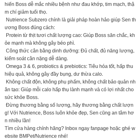
hiến Boss dễ mắc nhiều bệnh như đau khớp, tim mạch, thậ
m chí giảm tuổi thọ.
Nutrience Subzero chính là giải pháp hoàn hảo giúp Sen th
ương Boss đúng cách:
Protein từ thịt tươi chất lượng cao: Giúp Boss săn chắc, kh
ỏe mạnh mà không gây béo phì.
Công thức cân bằng dinh dưỡng: Đủ chất, đủ năng lượng,
kiểm soát cân nặng dễ dàng.
Omega 3 & 6, probiotics & prebiotics: Tiêu hóa tốt, hấp thu
hiệu quả, không gây đầy bụng, dư thừa calo.
Không chất độn, không phụ phẩm, không chất bảo quản nh
ân tạo: Giúp mỗi calo hấp thụ lành mạnh và có lợi nhất cho
sức khỏe Boss.
Đừng thương bằng số lượng, hãy thương bằng chất lượn
g! Với Nutrience, Boss luôn khỏe đẹp, Sen cũng an tâm hơ
n nhiều lần!
Tìm cửa hàng chính hãng? Inbox ngay fanpage hoặc ghé w
ebsite BMPet/Nutrience nhé!