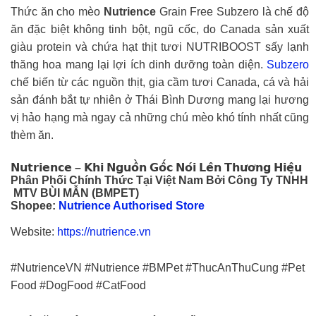
Thức ăn cho mèo
Nutrience
Grain Free Subzero là chế độ
ăn đặc biệt không tinh bột, ngũ cốc, do Canada sản xuất
giàu protein và chứa hạt thịt tươi NUTRIBOOST sấy lạnh
thăng hoa mang lại lợi ích dinh dưỡng toàn diện.
Subzero
chế biến từ các nguồn thịt, gia cầm tươi Canada, cá và hải
sản đánh bắt tự nhiên ở Thái Bình Dương mang lại hương
vị hảo hạng mà ngay cả những chú mèo khó tính nhất cũng
thèm ăn.
𝗡𝘂𝘁𝗿𝗶𝗲𝗻𝗰𝗲 – 𝗞𝗵𝗶 𝗡𝗴𝘂𝗼̂̀𝗻 𝗚𝗼̂́𝗰 𝗡𝗼́𝗶 𝗟𝗲̂𝗻 𝗧𝗵𝘂̛𝗼̛𝗻𝗴 𝗛𝗶𝗲̣̂𝘂
Phân Phối Chính Thức Tại Việt Nam Bởi Công Ty TNHH
MTV BÙI MẪN (BMPET)
Shopee:
Nutrience Authorised Store
Website:
https://nutrience.vn
#NutrienceVN #Nutrience #BMPet #ThucAnThuCung #Pet
Food #DogFood #CatFood