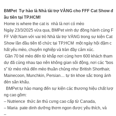
BMPet Tự hào là Nhà tài trợ VÀNG cho FFF Cat Show đ
ầu tiên tại TP.HCM!
Home is where the cat is nhà là nơi có mèo
Ngày 23/3/2025 vừa qua, BMPet vinh dự đồng hành cùng F
FF Việt Nam với vai trò Nhà tài trợ VÀNG trong sự kiện Cat
Show lần đầu tiên tổ chức tại TP.HCM một ngày hội đậm c
hất yêu mèo, chuyên nghiệp và tràn đầy cảm xúc.
Gần 70 bé mèo đến từ khắp nơi cùng hơn 600 khách tham
dự đã cùng nhau tạo nên không gian sôi động, nơi các “bos
s” từ mèo nhà đến mèo thuần chủng như British Shorthair,
Mainecoon, Munchkin, Persian… tự tin khoe sắc trong ánh
đèn sân khấu.
BMPet tự hào mang đến sự kiện các thương hiệu chất lượ
ng cao gồm:
– Nutrience thức ăn thú cưng cao cấp từ Canada,
– Maria pate dinh dưỡng thơm ngon được yêu thích, và
–