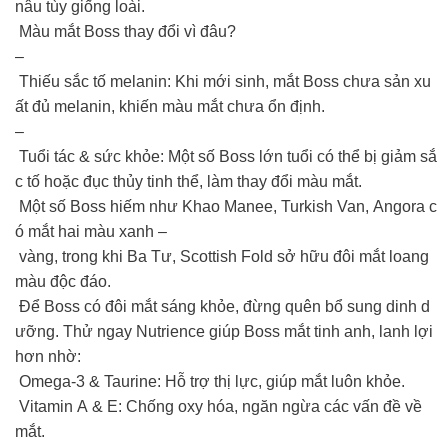
nâu tùy giống loài.
Màu mắt Boss thay đổi vì đâu?
–
Thiếu sắc tố melanin: Khi mới sinh, mắt Boss chưa sản xu
ất đủ melanin, khiến màu mắt chưa ổn định.
–
Tuổi tác & sức khỏe: Một số Boss lớn tuổi có thể bị giảm sắ
c tố hoặc đục thủy tinh thể, làm thay đổi màu mắt.
Một số Boss hiếm như Khao Manee, Turkish Van, Angora c
ó mắt hai màu xanh –
vàng, trong khi Ba Tư, Scottish Fold sở hữu đôi mắt loang
màu độc đáo.
Để Boss có đôi mắt sáng khỏe, đừng quên bổ sung dinh d
ưỡng. Thử ngay Nutrience giúp Boss mắt tinh anh, lanh lợi
hơn nhờ:
Omega-3 & Taurine: Hỗ trợ thị lực, giúp mắt luôn khỏe.
Vitamin A & E: Chống oxy hóa, ngăn ngừa các vấn đề về
mắt.