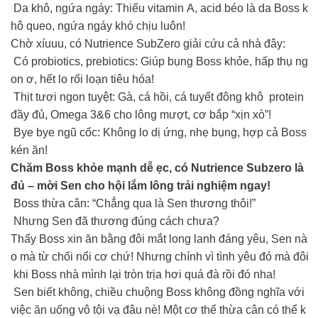
Da khô, ngứa ngáy: Thiếu vitamin A, acid béo là da Boss k
hô queo, ngứa ngáy khó chịu luôn!
Chờ xíuuu, có Nutrience SubZero giải cứu cả nhà đây:
Có probiotics, prebiotics: Giúp bụng Boss khỏe, hấp thụ ng
on ơ, hết lo rối loạn tiêu hóa!
Thịt tươi ngon tuyệt: Gà, cá hồi, cá tuyết đông khô protein
đầy đủ, Omega 3&6 cho lông mượt, cơ bắp “xịn xò”!
Bye bye ngũ cốc: Không lo dị ứng, nhẹ bụng, hợp cả Boss
kén ăn!
Chăm Boss khỏe mạnh dễ ẹc, có Nutrience Subzero là
đủ – mời Sen cho hội lắm lông trải nghiệm ngay!
Boss thừa cân: “Chẳng qua là Sen thương thôi!”
Nhưng Sen đã thương đúng cách chưa?
Thấy Boss xin ăn bằng đôi mắt long lanh đáng yêu, Sen nà
o mà từ chối nổi cơ chứ! Nhưng chính vì tình yêu đó mà đôi
khi Boss nhà mình lại tròn trịa hơi quá đà rồi đó nha!
Sen biết không, chiều chuộng Boss không đồng nghĩa với
việc ăn uống vô tội vạ đâu nè! Một cơ thể thừa cân có thể k