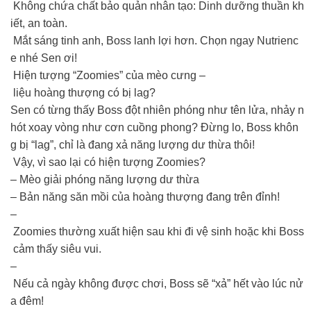
Không chứa chất bảo quản nhân tạo: Dinh dưỡng thuần kh
iết, an toàn.
Mắt sáng tinh anh, Boss lanh lợi hơn. Chọn ngay Nutrienc
e nhé Sen ơi!
Hiện tượng “Zoomies” của mèo cưng –
liệu hoàng thượng có bị lag?
Sen có từng thấy Boss đột nhiên phóng như tên lửa, nhảy n
hót xoay vòng như cơn cuồng phong? Đừng lo, Boss khôn
g bị “lag”, chỉ là đang xả năng lượng dư thừa thôi!
Vậy, vì sao lại có hiện tượng Zoomies?
– Mèo giải phóng năng lượng dư thừa
– Bản năng săn mồi của hoàng thượng đang trên đỉnh!
–
Zoomies thường xuất hiện sau khi đi vệ sinh hoặc khi Boss
cảm thấy siêu vui.
–
Nếu cả ngày không được chơi, Boss sẽ “xả” hết vào lúc nử
a đêm!