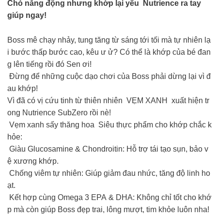
Chó năng động nhưng khớp lại yếu Nutrience ra tay
giúp ngay!
Boss mê chạy nhảy, tung tăng từ sáng tới tối mà tự nhiên lạ
i bước thấp bước cao, kêu ư ử? Có thể là khớp của bé đan
g lên tiếng rồi đó Sen ơi!
Đừng để những cuộc dạo chơi của Boss phải dừng lại vì đ
au khớp!
Vì đã có vị cứu tinh từ thiên nhiên VẸM XANH xuất hiện tr
ong Nutrience SubZero rồi nè!
Vẹm xanh sấy thăng hoa Siêu thực phẩm cho khớp chắc k
hỏe:
Giàu Glucosamine & Chondroitin: Hỗ trợ tái tạo sụn, bảo v
ệ xương khớp.
Chống viêm tự nhiên: Giúp giảm đau nhức, tăng độ linh ho
ạt.
Kết hợp cùng Omega 3 EPA & DHA: Không chỉ tốt cho khớ
p mà còn giúp Boss đẹp trai, lông mượt, tim khỏe luôn nha!