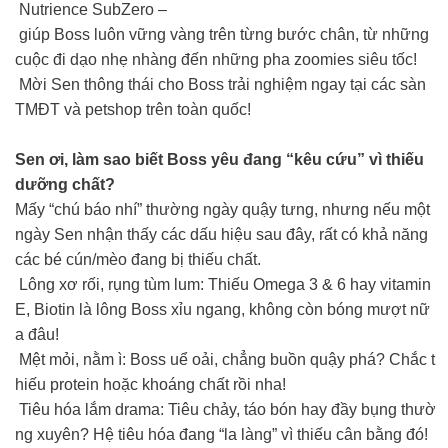
Nutrience SubZero –
giúp Boss luôn vững vàng trên từng bước chân, từ những
cuộc đi dạo nhẹ nhàng đến những pha zoomies siêu tốc!
Mời Sen thông thái cho Boss trải nghiệm ngay tại các sàn
TMĐT và petshop trên toàn quốc!
Sen ơi, làm sao biết Boss yêu đang “kêu cứu” vì thiếu
dưỡng chất?
Mấy “chú báo nhí” thường ngày quậy tưng, nhưng nếu một
ngày Sen nhận thấy các dấu hiệu sau đây, rất có khả năng
các bé cún/mèo đang bị thiếu chất.
Lông xơ rối, rụng tùm lum: Thiếu Omega 3 & 6 hay vitamin
E, Biotin là lông Boss xỉu ngang, không còn bóng mượt nữ
a đâu!
Mệt mỏi, nằm ì: Boss uể oải, chẳng buồn quậy phá? Chắc t
hiếu protein hoặc khoáng chất rồi nha!
Tiêu hóa lắm drama: Tiêu chảy, táo bón hay đầy bụng thườ
ng xuyên? Hệ tiêu hóa đang “la làng” vì thiếu cân bằng đó!