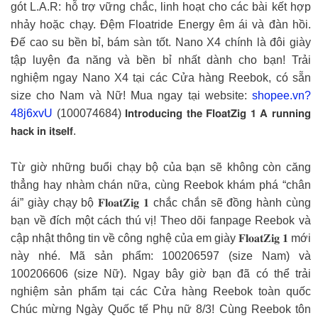
gót L.A.R: hỗ trợ vững chắc, linh hoạt cho các bài kết hợp
nhảy hoặc chạy. Đệm Floatride Energy êm ái và đàn hồi.
Đế cao su bền bỉ, bám sàn tốt. Nano X4 chính là đôi giày
tập luyện đa năng và bền bỉ nhất dành cho bạn! Trải
nghiệm ngay Nano X4 tại các Cửa hàng Reebok, có sẵn
size cho Nam và Nữ! Mua ngay tại website:
shopee.vn?
48j6xvU
(100074684) 𝗜𝗻𝘁𝗿𝗼𝗱𝘂𝗰𝗶𝗻𝗴 𝘁𝗵𝗲 𝗙𝗹𝗼𝗮𝘁𝗭𝗶𝗴 𝟭 𝗔 𝗿𝘂𝗻𝗻𝗶𝗻𝗴
𝗵𝗮𝗰𝗸 𝗶𝗻 𝗶𝘁𝘀𝗲𝗹𝗳.
Từ giờ những buổi chạy bộ của bạn sẽ không còn căng
thẳng hay nhàm chán nữa, cùng Reebok khám phá “chân
ái” giày chạy bộ 𝐅𝐥𝐨𝐚𝐭𝐙𝐢𝐠 𝟏 chắc chắn sẽ đồng hành cùng
bạn về đích một cách thú vị! Theo dõi fanpage Reebok và
cập nhật thông tin về công nghệ của em giày 𝐅𝐥𝐨𝐚𝐭𝐙𝐢𝐠 𝟏 mới
này nhé. Mã sản phẩm: 100206597 (size Nam) và
100206606 (size Nữ). Ngay bây giờ bạn đã có thể trải
nghiệm sản phẩm tại các Cửa hàng Reebok toàn quốc
Chúc mừng Ngày Quốc tế Phụ nữ 8/3! Cùng Reebok tôn