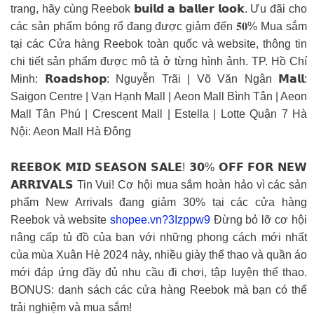
trang, hãy cùng Reebok 𝗯𝘂𝗶𝗹𝗱 𝗮 𝗯𝗮𝗹𝗹𝗲𝗿 𝗹𝗼𝗼𝗸. Ưu đãi cho
các sản phẩm bóng rổ đang được giảm đến 𝟓𝟎% Mua sắm
tại các Cửa hàng Reebok toàn quốc và website, thông tin
chi tiết sản phẩm được mô tả ở từng hình ảnh. TP. Hồ Chí
Minh: 𝗥𝗼𝗮𝗱𝘀𝗵𝗼𝗽: Nguyễn Trãi | Võ Văn Ngân 𝗠𝗮𝗹𝗹:
Saigon Centre | Vạn Hạnh Mall | Aeon Mall Bình Tân | Aeon
Mall Tân Phú | Crescent Mall | Estella | Lotte Quận 7 Hà
Nội: Aeon Mall Hà Đông
𝗥𝗘𝗘𝗕𝗢𝗞 𝗠𝗜𝗗 𝗦𝗘𝗔𝗦𝗢𝗡 𝗦𝗔𝗟𝗘! 𝟯𝟬% 𝗢𝗙𝗙 𝗙𝗢𝗥 𝗡𝗘𝗪
𝗔𝗥𝗥𝗜𝗩𝗔𝗟𝗦 Tin Vui! Cơ hội mua sắm hoàn hảo vì các sản
phẩm New Arrivals đang giảm 30% tại các cửa hàng
Reebok và website
shopee.vn?3Izppw9
Đừng bỏ lỡ cơ hội
nâng cấp tủ đồ của bạn với những phong cách mới nhất
của mùa Xuân Hè 2024 này, nhiều giày thể thao và quần áo
mới đáp ứng đầy đủ nhu cầu đi chơi, tập luyện thể thao.
BONUS: danh sách các cửa hàng Reebok mà bạn có thể
trải nghiệm và mua sắm!