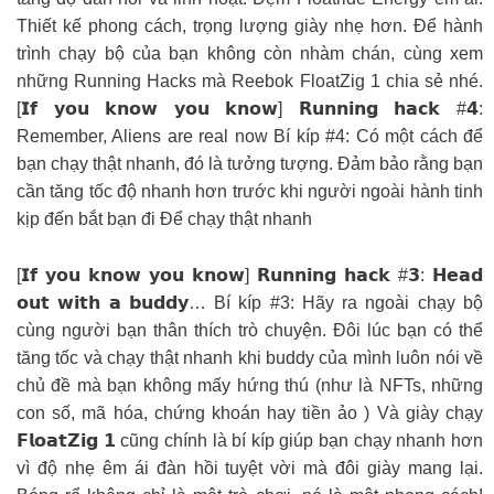
Thiết kế phong cách, trọng lượng giày nhẹ hơn. Để hành
trình chạy bộ của bạn không còn nhàm chán, cùng xem
những Running Hacks mà Reebok FloatZig 1 chia sẻ nhé.
[𝗜𝗳 𝘆𝗼𝘂 𝗸𝗻𝗼𝘄 𝘆𝗼𝘂 𝗸𝗻𝗼𝘄] 𝗥𝘂𝗻𝗻𝗶𝗻𝗴 𝗵𝗮𝗰𝗸 #𝟰:
Remember, Aliens are real now Bí kíp #4: Có một cách để
bạn chạy thật nhanh, đó là tưởng tượng. Đảm bảo rằng bạn
cần tăng tốc độ nhanh hơn trước khi người ngoài hành tinh
kịp đến bắt bạn đi Để chạy thật nhanh
[𝗜𝗳 𝘆𝗼𝘂 𝗸𝗻𝗼𝘄 𝘆𝗼𝘂 𝗸𝗻𝗼𝘄] 𝗥𝘂𝗻𝗻𝗶𝗻𝗴 𝗵𝗮𝗰𝗸 #𝟯: 𝗛𝗲𝗮𝗱
𝗼𝘂𝘁 𝘄𝗶𝘁𝗵 𝗮 𝗯𝘂𝗱𝗱𝘆… Bí kíp #3: Hãy ra ngoài chạy bộ
cùng người bạn thân thích trò chuyện. Đôi lúc bạn có thể
tăng tốc và chạy thật nhanh khi buddy của mình luôn nói về
chủ đề mà bạn không mấy hứng thú (như là NFTs, những
con số, mã hóa, chứng khoán hay tiền ảo ) Và giày chạy
𝗙𝗹𝗼𝗮𝘁𝗭𝗶𝗴 𝟭 cũng chính là bí kíp giúp bạn chạy nhanh hơn
vì độ nhẹ êm ái đàn hồi tuyệt vời mà đôi giày mang lại.