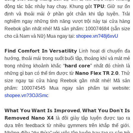
động tác bậc nhảy hay chạy. Khung gót 𝗧𝗣𝗨: Giữ sự ổn
định và thoải mái ở phần gót chân khi tập luyện. Trải
nghiệm ngay những tính năng vượt trội này tại cửa hàng
Reebok gần nhất nhé! Mã sản phẩm: 100074684 (sẵn size
cho cả Nam và Nữ) Mua ngay tại:
shopee.vn?48j6xvU
𝗙𝗶𝗻𝗱 𝗖𝗼𝗺𝗳𝗼𝗿𝘁 𝗜𝗻 𝗩𝗲𝗿𝘀𝗮𝘁𝗶𝗹𝗶𝘁𝘆 Linh hoạt di chuyển đa
hướng, thoải mái trong suốt buổi tập, thoáng khí và mát mẻ
trong những khoảnh khắc “𝗵𝗮𝗿𝗱 𝗰𝗼𝗿𝗲” nhất đó chính là
những gì bạn có thể tìm được từ 𝗡𝗮𝗻𝗼 𝗙𝗹𝗲𝘅 𝗧𝗥 𝟮.𝟬. Thử
size ngay tại cửa hàng Reebok gần nhất nhé! Mã sản
phẩm: 100074545 Mua ngay sản phẩm tại website:
shopee.vn?3OJiSmc
𝗪𝗵𝗮𝘁 𝗬𝗼𝘂 𝗪𝗮𝗻𝘁 𝗜𝘀 𝗜𝗺𝗽𝗿𝗼𝘃𝗲𝗱, 𝗪𝗵𝗮𝘁 𝗬𝗼𝘂 𝗗𝗼𝗻’𝘁 𝗜𝘀
𝗥𝗲𝗺𝗼𝘃𝗲𝗱 𝗡𝗮𝗻𝗼 𝗫𝟰 là đôi giày tập luyện được tạo ra
dựa trên feedback từ nhiều gymmers trên khắp thế giới.
Những điều “dư thừa” với việc tập luyện hay tạo ra cản trở