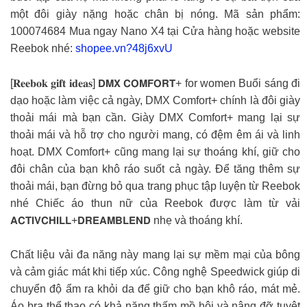
một đôi giày nặng hoặc chân bị nóng. Mã sản phẩm:
100074684 Mua ngay Nano X4 tại Cửa hàng hoặc website
Reebok nhé:
shopee.vn?48j6xvU
[𝐑𝐞𝐞𝐛𝐨𝐤 𝐠𝐢𝐟𝐭 𝐢𝐝𝐞𝐚𝐬] 𝗗𝗠𝗫 𝗖𝗢𝗠𝗙𝗢𝗥𝗧+ for women Buổi sáng đi
dạo hoặc làm việc cả ngày, DMX Comfort+ chính là đôi giày
thoải mái mà bạn cần. Giày DMX Comfort+ mang lại sự
thoải mái và hỗ trợ cho người mang, có đệm êm ái và linh
hoạt. DMX Comfort+ cũng mang lại sự thoáng khí, giữ cho
đôi chân của bạn khô ráo suốt cả ngày. Để tăng thêm sự
thoải mái, bạn đừng bỏ qua trang phục tập luyện từ Reebok
nhé Chiếc áo thun nữ của Reebok được làm từ vải
𝗔𝗖𝗧𝗜𝗩𝗖𝗛𝗜𝗟𝗟+𝗗𝗥𝗘𝗔𝗠𝗕𝗟𝗘𝗡𝗗 nhẹ và thoáng khí.
Chất liệu vải đa năng này mang lại sự mềm mại của bông
và cảm giác mát khi tiếp xúc. Công nghệ Speedwick giúp di
chuyển độ ẩm ra khỏi da để giữ cho bạn khô ráo, mát mẻ.
Áo bra thể thao có khả năng thấm mồ hôi và nâng đỡ tuyệt