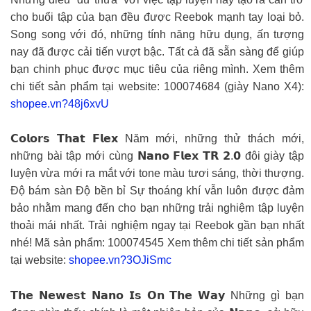
cho buổi tập của bạn đều được Reebok mạnh tay loại bỏ.
Song song với đó, những tính năng hữu dụng, ấn tượng
nay đã được cải tiến vượt bậc. Tất cả đã sẵn sàng để giúp
bạn chinh phục được mục tiêu của riêng mình. Xem thêm
chi tiết sản phẩm tại website: 100074684 (giày Nano X4):
shopee.vn?48j6xvU
𝗖𝗼𝗹𝗼𝗿𝘀 𝗧𝗵𝗮𝘁 𝗙𝗹𝗲𝘅 Năm mới, những thử thách mới,
những bài tập mới cùng 𝗡𝗮𝗻𝗼 𝗙𝗹𝗲𝘅 𝗧𝗥 𝟮.𝟬 đôi giày tập
luyện vừa mới ra mắt với tone màu tươi sáng, thời thượng.
Độ bám sàn Độ bền bỉ Sự thoáng khí vẫn luôn được đảm
bảo nhằm mang đến cho bạn những trải nghiệm tập luyện
thoải mái nhất. Trải nghiệm ngay tại Reebok gần bạn nhất
nhé! Mã sản phẩm: 100074545 Xem thêm chi tiết sản phẩm
tại website:
shopee.vn?3OJiSmc
𝗧𝗵𝗲 𝗡𝗲𝘄𝗲𝘀𝘁 𝗡𝗮𝗻𝗼 𝗜𝘀 𝗢𝗻 𝗧𝗵𝗲 𝗪𝗮𝘆 Những gì bạn