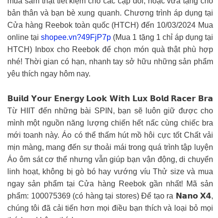
mua sắm thật tiết kiệm cho các cặp đôi, hoặc vừa tặng cho
bản thân và bạn bè xung quanh. Chương trình áp dụng tại
Cửa hàng Reebok toàn quốc (HTCH) đến 10/03/2024 Mua
online tại
shopee.vn?49FjP7p
(Mua 1 tặng 1 chỉ áp dụng tại
HTCH) Inbox cho Reebok để chọn món quà thật phù hợp
nhé! Thời gian có hạn, nhanh tay sở hữu những sản phẩm
yêu thích ngay hôm nay.
𝗕𝘂𝗶𝗹𝗱 𝗬𝗼𝘂𝗿 𝗘𝗻𝗲𝗿𝗴𝘆 𝗟𝗼𝗼𝗸 𝗪𝗶𝘁𝗵 𝗟𝘂𝘅 𝗕𝗼𝗹𝗱 𝗥𝗮𝗰𝗲𝗿 𝗕𝗿𝗮
Từ HIIT đến những bài SPIN, bạn sẽ luôn giữ được cho
mình một nguồn năng lượng chiến hết nấc cùng chiếc bra
mới toanh này. Áo có thể thấm hút mồ hôi cực tốt Chất vải
mịn màng, mang đến sự thoải mái trong quá trình tập luyện
Áo ôm sát cơ thể nhưng vẫn giúp bạn vận động, di chuyển
linh hoạt, không bị gò bó hay vướng víu Thử size và mua
ngay sản phẩm tại Cửa hàng Reebok gần nhất! Mã sản
phẩm: 100075369 (có hàng tại stores) Để tạo ra 𝗡𝗮𝗻𝗼 𝗫𝟰,
chúng tôi đã cải tiến hơn mọi điều bạn thích và loại bỏ mọi