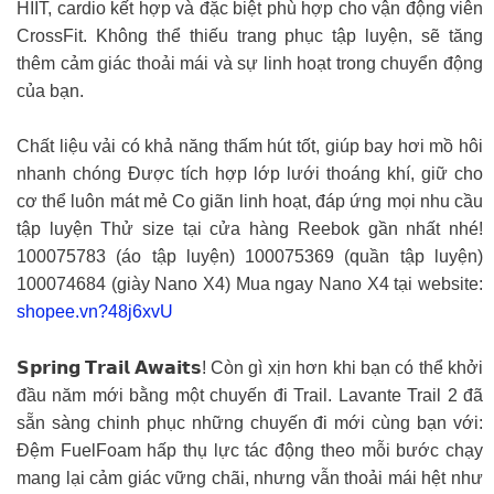
HIIT, cardio kết hợp và đặc biệt phù hợp cho vận động viên
CrossFit. Không thể thiếu trang phục tập luyện, sẽ tăng
thêm cảm giác thoải mái và sự linh hoạt trong chuyển động
của bạn.
Chất liệu vải có khả năng thấm hút tốt, giúp bay hơi mồ hôi
nhanh chóng Được tích hợp lớp lưới thoáng khí, giữ cho
cơ thể luôn mát mẻ Co giãn linh hoạt, đáp ứng mọi nhu cầu
tập luyện Thử size tại cửa hàng Reebok gần nhất nhé!
100075783 (áo tập luyện) 100075369 (quần tập luyện)
100074684 (giày Nano X4) Mua ngay Nano X4 tại website:
shopee.vn?48j6xvU
𝗦𝗽𝗿𝗶𝗻𝗴 𝗧𝗿𝗮𝗶𝗹 𝗔𝘄𝗮𝗶𝘁𝘀! Còn gì xịn hơn khi bạn có thể khởi
đầu năm mới bằng một chuyến đi Trail. Lavante Trail 2 đã
sẵn sàng chinh phục những chuyến đi mới cùng bạn với:
Đệm FuelFoam hấp thụ lực tác động theo mỗi bước chạy
mang lại cảm giác vững chãi, nhưng vẫn thoải mái hệt như