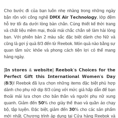
Cho bước đi của bạn luôn nhẹ nhàng trong những ngày
bận rộn với công nghệ 𝗗𝗠𝗫 𝗔𝗶𝗿 𝗧𝗲𝗰𝗵𝗻𝗼𝗹𝗼𝗴𝘆, lớp đệm
hỗ trợ tối đa dưới lòng bàn chân. Cùng thiết kế thời trang
và chất liệu mềm mại, thoải mái chắc chắn sẽ làm hài lòng
bạn. Với phiên bản 2 màu sắc đặc biệt dành cho Nữ và
cũng là gợi ý quà 8/3 đến từ Reebok. Món quà nào bằng sự
quan tâm sức khỏe và phong cách tiện lợi có thể mang
hàng ngày.
[𝗜𝗻 𝘀𝘁𝗼𝗿𝗲𝘀 & 𝘄𝗲𝗯𝘀𝗶𝘁𝗲] 𝗥𝗲𝗲𝗯𝗼𝗸’𝘀 𝗖𝗵𝗼𝗶𝗰𝗲𝘀 𝗳𝗼𝗿 𝘁𝗵𝗲
𝗣𝗲𝗿𝗳𝗲𝗰𝘁 𝗚𝗶𝗳𝘁 𝘁𝗵𝗶𝘀 𝗜𝗻𝘁𝗲𝗿𝗻𝗮𝘁𝗶𝗼𝗻𝗮𝗹 𝗪𝗼𝗺𝗲𝗻’𝘀 𝗗𝗮𝘆
(𝟴/𝟯)! Reebok đã lựa chọn những items đặc biệt phù hợp
dành cho phụ nữ dịp 8/3 cùng với mức giá hấp dẫn để bạn
thoải mái lựa chọn cho bản thân và người phụ nữ xung
quanh. Giảm đến 𝟱𝟬% cho giày thể thao và quần áo chạy
bộ, tập luyện. Đặc biệt, giảm đến 𝟯𝟬% cho các sản phẩm
mới nhất. Chương trình áp dụng tại Cửa hàng Reebok và