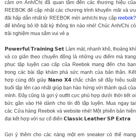
cảm ơn Anh/Chị đã quan tâm đến các thương hiệu của
REEBOK để cập nhật các chương trình khuyến mãi và ưu
đãi hấp dẫn nhất từ REEBOK mời anh/chị truy cập
reebok?
để không bỏ lỡ bất kỳ thông tin nào nhé! Chúc Anh/Chị có
trải nghiệm mua sắm vui vẻ ạ
𝗣𝗼𝘄𝗲𝗿𝗳𝘂𝗹 𝗧𝗿𝗮𝗶𝗻𝗶𝗻𝗴 𝗦𝗲𝘁 Làm mát, nhanh khô, thoáng khí
và co giãn theo chuyển động là những ưu điểm mà trang
phục tập luyện cao cấp của Reebok mang đến cho bạn
trong các bài tập khám phá sức mạnh của bản thân. Kết
hợp cùng đôi giày 𝗡𝗮𝗻𝗼 𝗫𝟰 chắc chắn sẽ đẩy hiệu suất
buổi tập lên cao nhất giúp bạn hào hứng với thành quả của
mình. Đây cũng là gợi ý outfit cực phù hợp dưới thời tiết oi
bức gần vào Hè dành cho tín đồ tập luyện. Mua ngay tại
các Cửa hàng Reebok và website nhé! Một phiên bản hiện
đại kết hợp với sự cổ điển 𝗖𝗹𝗮𝘀𝘀𝗶𝗰 𝗟𝗲𝗮𝘁𝗵𝗲𝗿 𝗦𝗣 𝗘𝘅𝘁𝗿𝗮
Gợi ý thêm cho các nàng một em sneaker có thể mang