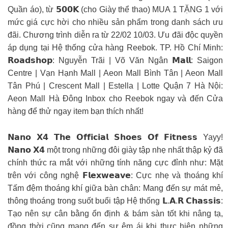
Quần áo), từ 𝟱𝟬𝟬𝗞 (cho Giày thể thao) MUA 1 TẶNG 1 với
mức giá cực hời cho nhiều sản phẩm trong danh sách ưu
đãi. Chương trình diễn ra từ 22/02 10/03. Ưu đãi độc quyền
áp dụng tại Hệ thống cửa hàng Reebok. TP. Hồ Chí Minh:
𝗥𝗼𝗮𝗱𝘀𝗵𝗼𝗽: Nguyễn Trãi | Võ Văn Ngân 𝗠𝗮𝗹𝗹: Saigon
Centre | Vạn Hạnh Mall | Aeon Mall Bình Tân | Aeon Mall
Tân Phú | Crescent Mall | Estella | Lotte Quận 7 Hà Nội:
Aeon Mall Hà Đông Inbox cho Reebok ngay và đến Cửa
hàng để thử ngay item bạn thích nhất!
𝗡𝗮𝗻𝗼 𝗫𝟰 𝗧𝗵𝗲 𝗢𝗳𝗳𝗶𝗰𝗶𝗮𝗹 𝗦𝗵𝗼𝗲𝘀 𝗢𝗳 𝗙𝗶𝘁𝗻𝗲𝘀𝘀 Yayy!
𝗡𝗮𝗻𝗼 𝗫𝟰 một trong những đôi giày tập nhẹ nhất thập kỷ đã
chính thức ra mắt với những tính năng cực đỉnh như: Mặt
trên với công nghệ 𝗙𝗹𝗲𝘅𝘄𝗲𝗮𝘃𝗲: Cực nhẹ và thoáng khí
Tấm đệm thoáng khí giữa bàn chân: Mang đến sự mát mẻ,
thông thoáng trong suốt buổi tập Hệ thống 𝗟.𝗔.𝗥 𝗖𝗵𝗮𝘀𝘀𝗶𝘀:
Tạo nên sự cân bằng ổn định & bám sàn tốt khi nâng tạ,
đồng thời cũng mang đến sự êm ái khi thực hiện những