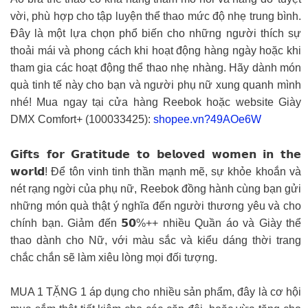
vời, phù hợp cho tập luyện thể thao mức độ nhẹ trung bình.
Đây là một lựa chọn phổ biến cho những người thích sự
thoải mái và phong cách khi hoạt động hàng ngày hoặc khi
tham gia các hoạt động thể thao nhẹ nhàng. Hãy dành món
quà tinh tế này cho bạn và người phụ nữ xung quanh mình
nhé! Mua ngay tại cửa hàng Reebok hoặc website Giày
DMX Comfort+ (100033425):
shopee.vn?49AOe6W
𝗚𝗶𝗳𝘁𝘀 𝗳𝗼𝗿 𝗚𝗿𝗮𝘁𝗶𝘁𝘂𝗱𝗲 𝘁𝗼 𝗯𝗲𝗹𝗼𝘃𝗲𝗱 𝘄𝗼𝗺𝗲𝗻 𝗶𝗻 𝘁𝗵𝗲
𝘄𝗼𝗿𝗹𝗱! Để tôn vinh tinh thần mạnh mẽ, sự khỏe khoắn và
nét rạng ngời của phụ nữ, Reebok đồng hành cùng bạn gửi
những món quà thật ý nghĩa đến người thương yêu và cho
chính bạn. Giảm đến 𝟱𝟬%++ nhiều Quần áo và Giày thể
thao dành cho Nữ, với màu sắc và kiểu dáng thời trang
chắc chắn sẽ làm xiêu lòng mọi đối tượng.
MUA 1 TẶNG 1 áp dụng cho nhiều sản phẩm, đây là cơ hội