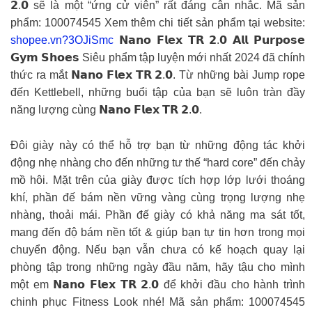
𝟮.𝟬 sẽ là một “ứng cử viên” rất đáng cân nhắc. Mã sản
phẩm: 100074545 Xem thêm chi tiết sản phẩm tại website:
shopee.vn?3OJiSmc
𝗡𝗮𝗻𝗼 𝗙𝗹𝗲𝘅 𝗧𝗥 𝟮.𝟬 𝗔𝗹𝗹 𝗣𝘂𝗿𝗽𝗼𝘀𝗲
𝗚𝘆𝗺 𝗦𝗵𝗼𝗲𝘀 Siêu phẩm tập luyện mới nhất 2024 đã chính
thức ra mắt 𝗡𝗮𝗻𝗼 𝗙𝗹𝗲𝘅 𝗧𝗥 𝟮.𝟬. Từ những bài Jump rope
đến Kettlebell, những buổi tập của bạn sẽ luôn tràn đầy
năng lượng cùng 𝗡𝗮𝗻𝗼 𝗙𝗹𝗲𝘅 𝗧𝗥 𝟮.𝟬.
Đôi giày này có thể hỗ trợ bạn từ những động tác khởi
động nhẹ nhàng cho đến những tư thế “hard core” đến chảy
mồ hôi. Mặt trên của giày được tích hợp lớp lưới thoáng
khí, phần đế bám nền vững vàng cùng trọng lượng nhẹ
nhàng, thoải mái. Phần đế giày có khả năng ma sát tốt,
mang đến độ bám nền tốt & giúp bạn tự tin hơn trong mọi
chuyển động. Nếu bạn vẫn chưa có kế hoạch quay lại
phòng tập trong những ngày đầu năm, hãy tậu cho mình
một em 𝗡𝗮𝗻𝗼 𝗙𝗹𝗲𝘅 𝗧𝗥 𝟮.𝟬 để khởi đầu cho hành trình
chinh phục Fitness Look nhé! Mã sản phẩm: 100074545