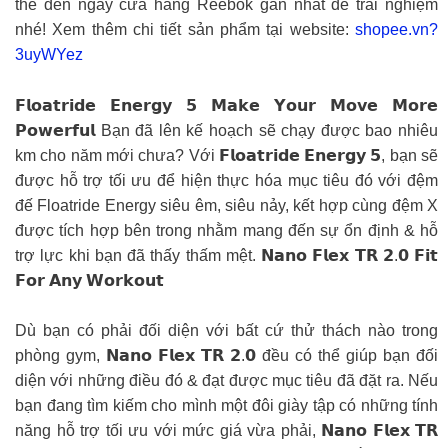
thể đến ngay cửa hàng Reebok gần nhất để trải nghiệm
nhé! Xem thêm chi tiết sản phẩm tại website:
shopee.vn?
3uyWYez
𝗙𝗹𝗼𝗮𝘁𝗿𝗶𝗱𝗲 𝗘𝗻𝗲𝗿𝗴𝘆 𝟱 𝗠𝗮𝗸𝗲 𝗬𝗼𝘂𝗿 𝗠𝗼𝘃𝗲 𝗠𝗼𝗿𝗲
𝗣𝗼𝘄𝗲𝗿𝗳𝘂𝗹 Bạn đã lên kế hoạch sẽ chạy được bao nhiêu
km cho năm mới chưa? Với 𝗙𝗹𝗼𝗮𝘁𝗿𝗶𝗱𝗲 𝗘𝗻𝗲𝗿𝗴𝘆 𝟱, bạn sẽ
được hỗ trợ tối ưu để hiện thực hóa mục tiêu đó với đệm
đế Floatride Energy siêu êm, siêu nảy, kết hợp cùng đệm X
được tích hợp bên trong nhằm mang đến sự ổn định & hỗ
trợ lực khi bạn đã thấy thấm mệt. 𝗡𝗮𝗻𝗼 𝗙𝗹𝗲𝘅 𝗧𝗥 𝟮.𝟬 𝗙𝗶𝘁
𝗙𝗼𝗿 𝗔𝗻𝘆 𝗪𝗼𝗿𝗸𝗼𝘂𝘁
Dù bạn có phải đối diện với bất cứ thử thách nào trong
phòng gym, 𝗡𝗮𝗻𝗼 𝗙𝗹𝗲𝘅 𝗧𝗥 𝟮.𝟬 đều có thể giúp bạn đối
diện với những điều đó & đạt được mục tiêu đã đặt ra. Nếu
bạn đang tìm kiếm cho mình một đôi giày tập có những tính
năng hỗ trợ tối ưu với mức giá vừa phải, 𝗡𝗮𝗻𝗼 𝗙𝗹𝗲𝘅 𝗧𝗥