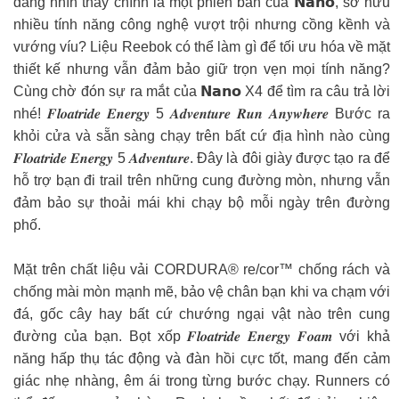
đang nhìn thấy chính là một phiên bản của 𝗡𝗮𝗻𝗼, sở hữu
nhiều tính năng công nghệ vượt trội nhưng cồng kềnh và
vướng víu? Liệu Reebok có thể làm gì để tối ưu hóa về mặt
thiết kế nhưng vẫn đảm bảo giữ trọn vẹn mọi tính năng?
Cùng chờ đón sự ra mắt của 𝗡𝗮𝗻𝗼 X4 để tìm ra câu trả lời
nhé! 𝑭𝒍𝒐𝒂𝒕𝒓𝒊𝒅𝒆 𝑬𝒏𝒆𝒓𝒈𝒚 5 𝑨𝒅𝒗𝒆𝒏𝒕𝒖𝒓𝒆 𝑹𝒖𝒏 𝑨𝒏𝒚𝒘𝒉𝒆𝒓𝒆 Bước ra
khỏi cửa và sẵn sàng chạy trên bất cứ địa hình nào cùng
𝑭𝒍𝒐𝒂𝒕𝒓𝒊𝒅𝒆 𝑬𝒏𝒆𝒓𝒈𝒚 5 𝑨𝒅𝒗𝒆𝒏𝒕𝒖𝒓𝒆. Đây là đôi giày được tạo ra để
hỗ trợ bạn đi trail trên những cung đường mòn, nhưng vẫn
đảm bảo sự thoải mái khi chạy bộ mỗi ngày trên đường
phố.
Mặt trên chất liệu vải CORDURA® re/cor™ chống rách và
chống mài mòn mạnh mẽ, bảo vệ chân bạn khi va chạm với
đá, gốc cây hay bất cứ chướng ngại vật nào trên cung
đường của bạn. Bọt xốp 𝑭𝒍𝒐𝒂𝒕𝒓𝒊𝒅𝒆 𝑬𝒏𝒆𝒓𝒈𝒚 𝑭𝒐𝒂𝒎 với khả
năng hấp thụ tác động và đàn hồi cực tốt, mang đến cảm
giác nhẹ nhàng, êm ái trong từng bước chạy. Runners có