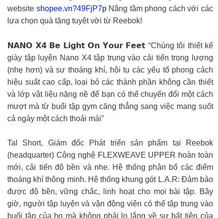
website
shopee.vn?49FjP7p
Nâng tầm phong cách với các
lựa chọn quà tặng tuyệt vời từ Reebok!
𝗡𝗔𝗡𝗢 𝗫𝟰 𝗕𝗲 𝗟𝗶𝗴𝗵𝘁 𝗢𝗻 𝗬𝗼𝘂𝗿 𝗙𝗲𝗲𝘁 “Chúng tôi thiết kế
giày tập luyện Nano X4 tập trung vào cải tiến trọng lượng
(nhẹ hơn) và sự thoáng khí, hội tụ các yếu tố phong cách
hiệu suất cao cấp, loại bỏ các thành phần không cần thiết
và lớp vật liệu nặng nề để bạn có thể chuyển đổi một cách
mượt mà từ buổi tập gym căng thẳng sang việc mang suốt
cả ngày một cách thoải mái”
Tal Short, Giám đốc Phát triển sản phẩm tại Reebok
(headquarter) Công nghệ FLEXWEAVE UPPER hoàn toàn
mới, cải tiến độ bền và nhẹ. Hệ thống phân bổ các điểm
thoáng khí thông minh. Hệ thống khung gót L.A.R: Đảm bảo
được độ bền, vững chắc, linh hoạt cho mọi bài tập. Bây
giờ, người tập luyện và vận động viên có thể tập trung vào
buổi tập của họ mà không phải lo lắng về sự bất tiện của