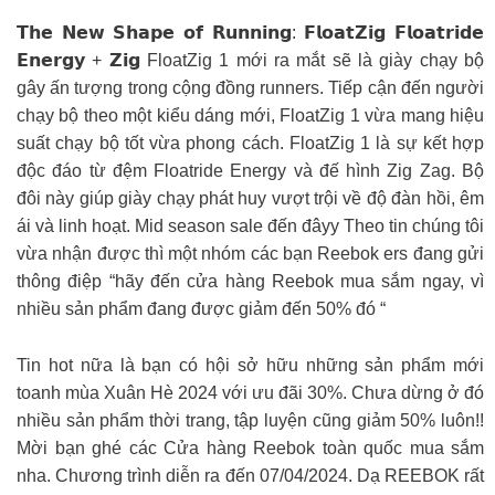
𝗧𝗵𝗲 𝗡𝗲𝘄 𝗦𝗵𝗮𝗽𝗲 𝗼𝗳 𝗥𝘂𝗻𝗻𝗶𝗻𝗴: 𝗙𝗹𝗼𝗮𝘁𝗭𝗶𝗴 𝗙𝗹𝗼𝗮𝘁𝗿𝗶𝗱𝗲
𝗘𝗻𝗲𝗿𝗴𝘆 + 𝗭𝗶𝗴 FloatZig 1 mới ra mắt sẽ là giày chạy bộ
gây ấn tượng trong cộng đồng runners. Tiếp cận đến người
chạy bộ theo một kiểu dáng mới, FloatZig 1 vừa mang hiệu
suất chạy bộ tốt vừa phong cách. FloatZig 1 là sự kết hợp
độc đáo từ đệm Floatride Energy và đế hình Zig Zag. Bộ
đôi này giúp giày chạy phát huy vượt trội về độ đàn hồi, êm
ái và linh hoạt. Mid season sale đến đâyy Theo tin chúng tôi
vừa nhận được thì một nhóm các bạn Reebok ers đang gửi
thông điệp “hãy đến cửa hàng Reebok mua sắm ngay, vì
nhiều sản phẩm đang được giảm đến 50% đó “
Tin hot nữa là bạn có hội sở hữu những sản phẩm mới
toanh mùa Xuân Hè 2024 với ưu đãi 30%. Chưa dừng ở đó
nhiều sản phẩm thời trang, tập luyện cũng giảm 50% luôn!!
Mời bạn ghé các Cửa hàng Reebok toàn quốc mua sắm
nha. Chương trình diễn ra đến 07/04/2024. Dạ REEBOK rất