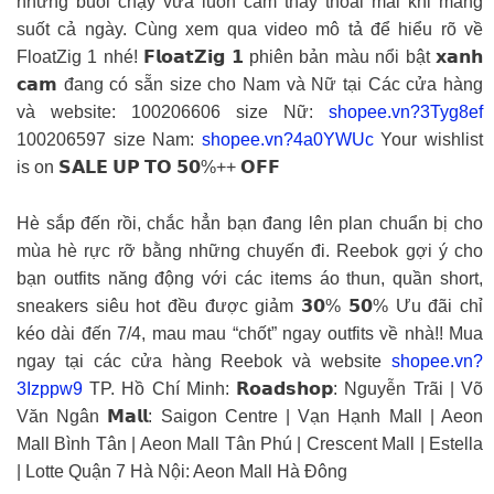
những buổi chạy vừa luôn cảm thấy thoải mái khi mang
suốt cả ngày. Cùng xem qua video mô tả để hiểu rõ về
FloatZig 1 nhé! 𝗙𝗹𝗼𝗮𝘁𝗭𝗶𝗴 𝟭 phiên bản màu nổi bật 𝘅𝗮𝗻𝗵
𝗰𝗮𝗺 đang có sẵn size cho Nam và Nữ tại Các cửa hàng
và website: 100206606 size Nữ:
shopee.vn?3Tyg8ef
100206597 size Nam:
shopee.vn?4a0YWUc
Your wishlist
is on 𝗦𝗔𝗟𝗘 𝗨𝗣 𝗧𝗢 𝟱𝟬%++ 𝗢𝗙𝗙
Hè sắp đến rồi, chắc hẳn bạn đang lên plan chuẩn bị cho
mùa hè rực rỡ bằng những chuyến đi. Reebok gợi ý cho
bạn outfits năng động với các items áo thun, quần short,
sneakers siêu hot đều được giảm 𝟯𝟬% 𝟱𝟬% Ưu đãi chỉ
kéo dài đến 7/4, mau mau “chốt” ngay outfits về nhà!! Mua
ngay tại các cửa hàng Reebok và website
shopee.vn?
3Izppw9
TP. Hồ Chí Minh: 𝗥𝗼𝗮𝗱𝘀𝗵𝗼𝗽: Nguyễn Trãi | Võ
Văn Ngân 𝗠𝗮𝗹𝗹: Saigon Centre | Vạn Hạnh Mall | Aeon
Mall Bình Tân | Aeon Mall Tân Phú | Crescent Mall | Estella
| Lotte Quận 7 Hà Nội: Aeon Mall Hà Đông