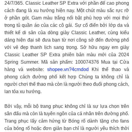
24/7/365. Classic Leather SP Extra với phần đế cao phong
cách đang là xu hướng hiện nay. Một chút màu sắc rực rỡ
ở phần gót. Gam màu trắng nổi bật phù hợp với mọi thứ
trong tủ quần áo của các cô gái. Sự cổ điển bởi lớp da và
thiết kế di sản của dòng giày Classic Leather, cùng kiểu
dáng hiện đại sẽ đưa bạn từ nơi công sở đến đường phố
với vẻ đẹp thanh lịch sang trọng. Sở hữu ngay em giày
Classic Leather SP Extra phiên bản màu mới của 2024
Spring Summer. Mã sản phẩm: 100074376 Mua tại Cửa
hàng và website:
shopee.vn?4crndod
Khi thể thao và
phong cách đường phố kết hợp Chúng ta không chỉ là
người chơi thể thao mà còn là người theo đuổi phong cách,
lan tỏa xu hướng.
Bởi vậy, mỗi bộ trang phục không chỉ là sự lựa chọn trên
sân đấu mà còn là tuyên ngôn của cá nhân trên đường phố.
Trang phục lấy cảm hứng từ Bóng rổ dành tặng cho fans
của bóng rổ hoặc đơn giản bạn chỉ là người yêu thích thời