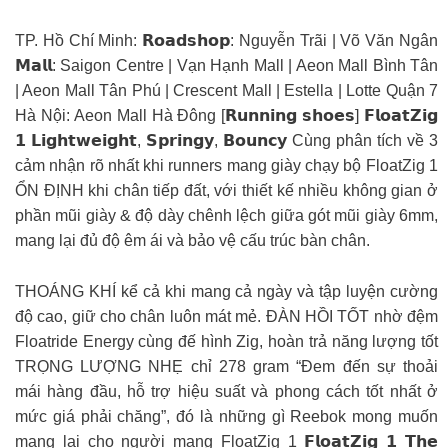
TP. Hồ Chí Minh: 𝗥𝗼𝗮𝗱𝘀𝗵𝗼𝗽: Nguyễn Trãi | Võ Văn Ngân
𝗠𝗮𝗹𝗹: Saigon Centre | Vạn Hạnh Mall | Aeon Mall Bình Tân
| Aeon Mall Tân Phú | Crescent Mall | Estella | Lotte Quận 7
Hà Nội: Aeon Mall Hà Đông [𝗥𝘂𝗻𝗻𝗶𝗻𝗴 𝘀𝗵𝗼𝗲𝘀] 𝗙𝗹𝗼𝗮𝘁𝗭𝗶𝗴
𝟭 𝗟𝗶𝗴𝗵𝘁𝘄𝗲𝗶𝗴𝗵𝘁, 𝗦𝗽𝗿𝗶𝗻𝗴𝘆, 𝗕𝗼𝘂𝗻𝗰𝘆 Cùng phân tích về 3
cảm nhận rõ nhất khi runners mang giày chạy bộ FloatZig 1
ỔN ĐỊNH khi chân tiếp đất, với thiết kế nhiều không gian ở
phần mũi giày & độ dày chênh lệch giữa gót mũi giày 6mm,
mang lại đủ độ êm ái và bảo vệ cấu trúc bàn chân.
THOÁNG KHÍ kể cả khi mang cả ngày và tập luyện cường
độ cao, giữ cho chân luôn mát mẻ. ĐÀN HỒI TỐT nhờ đệm
Floatride Energy cùng đế hình Zig, hoàn trả năng lượng tốt
TRỌNG LƯỢNG NHẸ chỉ 278 gram “Đem đến sự thoải
mái hàng đầu, hỗ trợ hiệu suất và phong cách tốt nhất ở
mức giá phải chăng”, đó là những gì Reebok mong muốn
mang lại cho người mang FloatZig 1 𝗙𝗹𝗼𝗮𝘁𝗭𝗶𝗴 𝟭 𝗧𝗵𝗲