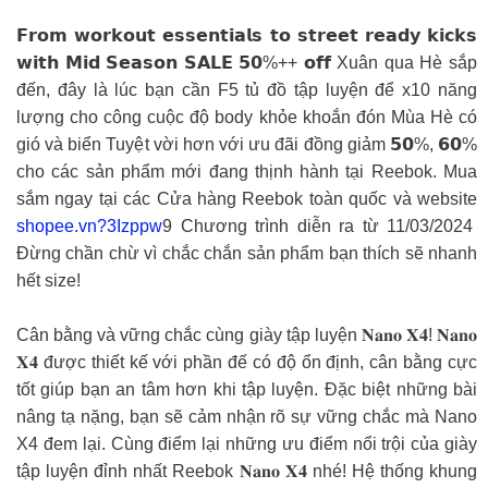
𝗙𝗿𝗼𝗺 𝘄𝗼𝗿𝗸𝗼𝘂𝘁 𝗲𝘀𝘀𝗲𝗻𝘁𝗶𝗮𝗹𝘀 𝘁𝗼 𝘀𝘁𝗿𝗲𝗲𝘁 𝗿𝗲𝗮𝗱𝘆 𝗸𝗶𝗰𝗸𝘀
𝘄𝗶𝘁𝗵 𝗠𝗶𝗱 𝗦𝗲𝗮𝘀𝗼𝗻 𝗦𝗔𝗟𝗘 𝟱𝟬%++ 𝗼𝗳𝗳 Xuân qua Hè sắp
đến, đây là lúc bạn cần F5 tủ đồ tập luyện để x10 năng
lượng cho công cuộc độ body khỏe khoắn đón Mùa Hè có
gió và biển Tuyệt vời hơn với ưu đãi đồng giảm 𝟱𝟬%, 𝟲𝟬%
cho các sản phẩm mới đang thịnh hành tại Reebok. Mua
sắm ngay tại các Cửa hàng Reebok toàn quốc và website
shopee.vn?3Izppw
9 Chương trình diễn ra từ 11/03/2024
Đừng chần chừ vì chắc chắn sản phẩm bạn thích sẽ nhanh
hết size!
Cân bằng và vững chắc cùng giày tập luyện 𝐍𝐚𝐧𝐨 𝐗𝟒! 𝐍𝐚𝐧𝐨
𝐗𝟒 được thiết kế với phần đế có độ ổn định, cân bằng cực
tốt giúp bạn an tâm hơn khi tập luyện. Đặc biệt những bài
nâng tạ nặng, bạn sẽ cảm nhận rõ sự vững chắc mà Nano
X4 đem lại. Cùng điểm lại những ưu điểm nổi trội của giày
tập luyện đỉnh nhất Reebok 𝐍𝐚𝐧𝐨 𝐗𝟒 nhé! Hệ thống khung