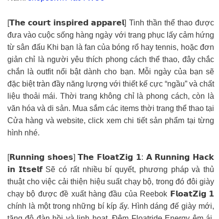
[𝗧𝗵𝗲 𝗰𝗼𝘂𝗿𝘁 𝗶𝗻𝘀𝗽𝗶𝗿𝗲𝗱 𝗮𝗽𝗽𝗮𝗿𝗲𝗹] Tinh thần thể thao được
đưa vào cuộc sống hàng ngày với trang phục lấy cảm hứng
từ sân đấu Khi bạn là fan của bóng rổ hay tennis, hoặc đơn
giản chỉ là người yêu thích phong cách thể thao, đây chắc
chắn là outfit nổi bật dành cho bạn. Mỗi ngày của bạn sẽ
đặc biệt tràn đầy năng lượng với thiết kế cực “ngầu” và chất
liệu thoải mái. Thời trang không chỉ là phong cách, còn là
văn hóa và di sản. Mua sắm các items thời trang thể thao tại
Cửa hàng và website, click xem chi tiết sản phẩm tại từng
hình nhé.
[𝗥𝘂𝗻𝗻𝗶𝗻𝗴 𝘀𝗵𝗼𝗲𝘀] 𝗧𝗵𝗲 𝗙𝗹𝗼𝗮𝘁𝗭𝗶𝗴 𝟭: 𝗔 𝗥𝘂𝗻𝗻𝗶𝗻𝗴 𝗛𝗮𝗰𝗸
𝗶𝗻 𝗜𝘁𝘀𝗲𝗹𝗳 Sẽ có rất nhiều bí quyết, phương pháp và thủ
thuật cho việc cải thiện hiệu suất chạy bộ, trong đó đôi giày
chạy bộ được đề xuất hàng đầu của Reebok 𝗙𝗹𝗼𝗮𝘁𝗭𝗶𝗴 𝟭
chính là một trong những bí kíp ấy. Hình dáng đế giày mới,
tăng độ đàn hồi và linh hoạt. Đệm Floatride Energy êm ái.