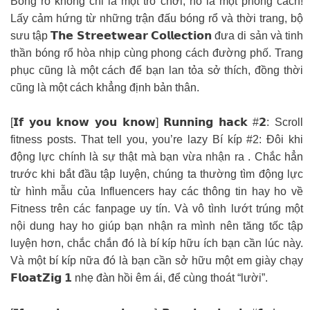
Bóng rổ không chỉ là một trò chơi, nó là một phong cách!
Lấy cảm hứng từ những trận đấu bóng rổ và thời trang, bộ
sưu tập 𝗧𝗵𝗲 𝗦𝘁𝗿𝗲𝗲𝘁𝘄𝗲𝗮𝗿 𝗖𝗼𝗹𝗹𝗲𝗰𝘁𝗶𝗼𝗻 đưa di sản và tinh
thần bóng rổ hòa nhịp cùng phong cách đường phố. Trang
phục cũng là một cách để bạn lan tỏa sở thích, đồng thời
cũng là một cách khẳng định bản thân.
[𝗜𝗳 𝘆𝗼𝘂 𝗸𝗻𝗼𝘄 𝘆𝗼𝘂 𝗸𝗻𝗼𝘄] 𝗥𝘂𝗻𝗻𝗶𝗻𝗴 𝗵𝗮𝗰𝗸 #𝟮: Scroll
fitness posts. That tell you, you’re lazy Bí kíp #2: Đôi khi
động lực chính là sự thật mà bạn vừa nhận ra . Chắc hẳn
trước khi bắt đầu tập luyện, chúng ta thường tìm động lực
từ hình mẫu của Influencers hay các thông tin hay ho về
Fitness trên các fanpage uy tín. Và vô tình lướt trúng một
nội dung hay ho giúp bạn nhận ra mình nên tăng tốc tập
luyện hơn, chắc chắn đó là bí kíp hữu ích bạn cần lúc này.
Và một bí kíp nữa đó là bạn cần sở hữu một em giày chạy
𝗙𝗹𝗼𝗮𝘁𝗭𝗶𝗴 𝟭 nhẹ đàn hồi êm ái, để cùng thoát “lười”.