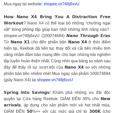
Mua ngay tại website:
shopee.vn?48j6xvU
𝗛𝗼𝘄 𝗡𝗮𝗻𝗼 𝗫𝟰 𝗕𝗿𝗶𝗻𝗴 𝗬𝗼𝘂 𝗔 𝗗𝗶𝘀𝘁𝗿𝗮𝗰𝘁𝗶𝗼𝗻 𝗙𝗿𝗲𝗲
𝗪𝗼𝗿𝗸𝗼𝘂𝘁? Nano X4 có thể loại bỏ những “chướng ngại
vật” trong phòng tập giúp bạn nhờ những tính năng nào?
shopee.vn?48j6xvU (100074684) 𝙉𝙖𝙣𝙤 𝙏𝙝𝙧𝙤𝙪𝙜𝙝 𝙀𝙧𝙖𝙨
Từ 𝗡𝗮𝗻𝗼 𝗫𝟭 cho đến phiên bản 𝗡𝗮𝗻𝗼 𝗫𝟰 ở thời điểm
hiện tại, Reebok đã liên tục thay đổi và cải tiến nhiều tính
năng nhằm đảm bảo mang đến cho bạn những trải nghiệm
tập luyện hoàn thiện nhất. Cùng nhìn qua bảng so sánh sau
đây để thấy rõ sự vượt trội của 𝗡𝗮𝗻𝗼 𝗫𝟰 so với những
phiên bản tiền nhiệm nhé! Mua ngay sản phẩm 100074684
(giày Nano X4) tại
shopee.vn?48j6xvU
𝗦𝗽𝗿𝗶𝗻𝗴 𝗶𝗻𝘁𝗼 𝗦𝗮𝘃𝗶𝗻𝗴𝘀! Khám phá những ưu đãi độc
quyền tại Cửa hàng Reebok. GIẢM ĐẾN 30% cho 𝗡𝗲𝘄
𝗮𝗿𝗿𝗶𝘃𝗮𝗹𝘀, áp dụng cho sản phẩm mới và hot nhất mùa.
GIẢM ĐẾN 𝟱𝟬%++ với các mức giá chỉ từ 𝟯𝟬𝟬𝗞 (cho