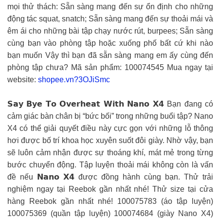
mọi thử thách: Sẵn sàng mang đến sự ổn định cho những
động tác squat, snatch; Sẵn sàng mang đến sự thoải mái và
êm ái cho những bài tập chạy nước rút, burpees; Sẵn sàng
cùng bạn vào phòng tập hoặc xuống phố bất cứ khi nào
bạn muốn Vậy thì bạn đã sẵn sàng mang em ấy cùng đến
phòng tập chưa? Mã sản phẩm: 100074545 Mua ngay tại
website:
shopee.vn?3OJiSmc
𝗦𝗮𝘆 𝗕𝘆𝗲 𝗧𝗼 𝗢𝘃𝗲𝗿𝗵𝗲𝗮𝘁 𝗪𝗶𝘁𝗵 𝗡𝗮𝗻𝗼 𝗫𝟰 Bạn đang có
cảm giác bàn chân bị “bức bối” trong những buổi tập? Nano
X4 có thể giải quyết điều này cực gọn với những lỗ thông
hơi được bố trí khoa học xuyên suốt đôi giày. Nhờ vậy, bạn
sẽ luôn cảm nhận được sự thoáng khí, mát mẻ trong từng
bước chuyển động. Tập luyện thoải mái không còn là vấn
đề nếu 𝗡𝗮𝗻𝗼 𝗫𝟰 được đồng hành cùng bạn. Thử trải
nghiệm ngay tại Reebok gần nhất nhé! Thử size tại cửa
hàng Reebok gần nhất nhé! 100075783 (áo tập luyện)
100075369 (quần tập luyện) 100074684 (giày Nano X4)