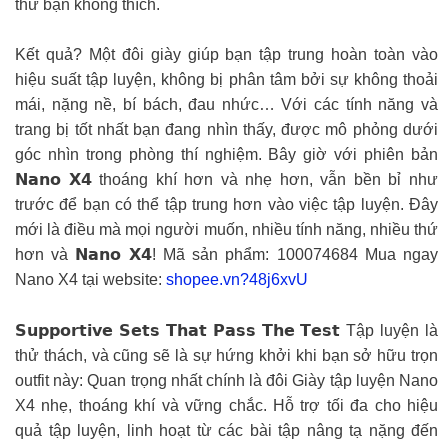
thứ bạn không thích.
Kết quả? Một đôi giày giúp bạn tập trung hoàn toàn vào
hiệu suất tập luyện, không bị phân tâm bởi sự không thoải
mái, nặng nề, bí bách, đau nhức… Với các tính năng và
trang bị tốt nhất bạn đang nhìn thấy, được mô phỏng dưới
góc nhìn trong phòng thí nghiệm. Bây giờ với phiên bản
𝗡𝗮𝗻𝗼 𝗫𝟰 thoáng khí hơn và nhẹ hơn, vẫn bền bỉ như
trước để bạn có thể tập trung hơn vào việc tập luyện. Đây
mới là điều mà mọi người muốn, nhiều tính năng, nhiều thứ
hơn và 𝗡𝗮𝗻𝗼 𝗫𝟰! Mã sản phẩm: 100074684 Mua ngay
Nano X4 tại website:
shopee.vn?48j6xvU
𝗦𝘂𝗽𝗽𝗼𝗿𝘁𝗶𝘃𝗲 𝗦𝗲𝘁𝘀 𝗧𝗵𝗮𝘁 𝗣𝗮𝘀𝘀 𝗧𝗵𝗲 𝗧𝗲𝘀𝘁 Tập luyện là
thử thách, và cũng sẽ là sự hứng khởi khi bạn sở hữu trọn
outfit này: Quan trọng nhất chính là đôi Giày tập luyện Nano
X4 nhẹ, thoáng khí và vững chắc. Hỗ trợ tối đa cho hiệu
quả tập luyện, linh hoạt từ các bài tập nâng tạ nặng đến