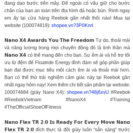
đang dạo bước trên mây. Đế ngoài có vấu giữ cho bước
chân của bạn an toàn trên địa hình đá hoặc bùn. Rinh ngay
em ấy tại cửa hàng Reebok gần nhất thôi nào! Mua tại
website (100074819):
shopee.vn?3P0Knrl
𝗡𝗮𝗻𝗼 𝗫𝟰 𝗔𝘄𝗮𝗿𝗱𝘀 𝗬𝗼𝘂 𝗧𝗵𝗲 𝗙𝗿𝗲𝗲𝗱𝗼𝗺 Tự do, thoải mái
và năng lượng trong mọi chuyển động đó là tinh thần mà
𝗡𝗮𝗻𝗼 𝗫𝟰 có thể mang đến cho bạn. Sự êm ái và hỗ trợ tối
ưu từ đệm đế Floatride Energy đình đám sẽ góp phần giúp
bạn đạt được mục tiêu một cách êm ái và thoải mái hơn.
Bạn có thể thử trải nghiệm cảm giác này tại Reebok gần
nhất ngay hôm nay! Xem thêm chi tiết sản phẩm tại website:
100074684 (giày Nano X4):
shopee.vn?48j6xvU
#Reebok
#ReebokVietnam #NanoX4 #Training
#TheOfficialShoeOfFitness
𝗡𝗮𝗻𝗼 𝗙𝗹𝗲𝘅 𝗧𝗥 𝟮.𝟬 𝗜𝘀 𝗥𝗲𝗮𝗱𝘆 𝗙𝗼𝗿 𝗘𝘃𝗲𝗿𝘆 𝗠𝗼𝘃𝗲 𝗡𝗮𝗻𝗼
𝗙𝗹𝗲𝘅 𝗧𝗥 𝟮.𝟬 đích thực là đôi giày luôn “sẵn sàng” trước