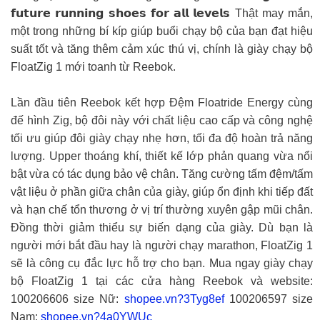
𝗳𝘂𝘁𝘂𝗿𝗲 𝗿𝘂𝗻𝗻𝗶𝗻𝗴 𝘀𝗵𝗼𝗲𝘀 𝗳𝗼𝗿 𝗮𝗹𝗹 𝗹𝗲𝘃𝗲𝗹𝘀 Thật may mắn,
một trong những bí kíp giúp buổi chạy bộ của bạn đạt hiệu
suất tốt và tăng thêm cảm xúc thú vị, chính là giày chạy bộ
FloatZig 1 mới toanh từ Reebok.
Lần đầu tiên Reebok kết hợp Đệm Floatride Energy cùng
đế hình Zig, bộ đôi này với chất liệu cao cấp và công nghệ
tối ưu giúp đôi giày chạy nhẹ hơn, tối đa độ hoàn trả năng
lượng. Upper thoáng khí, thiết kế lớp phản quang vừa nổi
bật vừa có tác dụng bảo vệ chân. Tăng cường tấm đệm/tấm
vật liệu ở phần giữa chân của giày, giúp ổn định khi tiếp đất
và hạn chế tổn thương ở vị trí thường xuyên gập mũi chân.
Đồng thời giảm thiểu sự biến dạng của giày. Dù bạn là
người mới bắt đầu hay là người chạy marathon, FloatZig 1
sẽ là công cụ đắc lực hỗ trợ cho bạn. Mua ngay giày chạy
bộ FloatZig 1 tại các cửa hàng Reebok và website:
100206606 size Nữ:
shopee.vn?3Tyg8ef
100206597 size
Nam:
shopee.vn?4a0YWUc