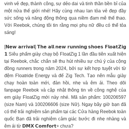
vinh vẻ đẹp, thành công, sự dẻo dai và tinh thần bền bỉ của
một nửa thế giới nhé! Hãy cùng nhau lan tỏa vẻ đẹp đầy
sức sống và năng động thông qua niềm đam mê thể thao.
Với Reebok, chúng tôi tin rằng mọi phụ nữ đều có thể tỏa
sáng!
[𝗡𝗲𝘄 𝗮𝗿𝗿𝗶𝘃𝗮𝗹] 𝗧𝗵𝗲 𝗮𝗹𝗹 𝗻𝗲𝘄 𝗿𝘂𝗻𝗻𝗶𝗻𝗴 𝘀𝗵𝗼𝗲𝘀 𝗙𝗹𝗼𝗮𝘁𝗭𝗶𝗴
𝟭 Siêu phẩm giày chạy bộ FloatZig 1 lần đầu tiên xuất hiện
tại Reebok, chắc chắn sẽ thu hút nhiều sự chú ý của cộng
đồng runners trong năm 2024, bởi sự kết hợp tuyệt vời từ
đệm Floatride Energy và đế Zig Tech. Tạo nên mẫu giày
chạy hoàn toàn mới, đàn hồi, nhẹ và êm ái. Theo dõi
fanpage Reebok và cập nhật thông tin về công nghệ của
em giày FloatZig mới này nhé. Mã sản phẩm: 100206597
(size Nam) và 100206606 (size Nữ). Ngay bây giờ bạn đã
có thể trải nghiệm sản phẩm tại các Cửa hàng Reebok toàn
quốc Bạn đã trải nghiệm cảm giác bước đi nhẹ nhàng và
êm ái từ 𝗗𝗠𝗫 𝗖𝗼𝗺𝗳𝗼𝗿𝘁+ chưa?