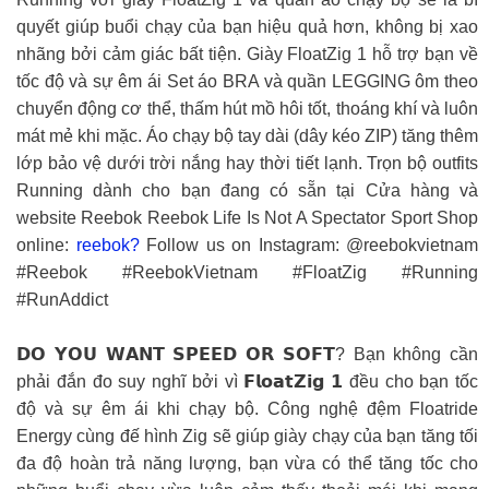
quyết giúp buổi chạy của bạn hiệu quả hơn, không bị xao
nhãng bởi cảm giác bất tiện. Giày FloatZig 1 hỗ trợ bạn về
tốc độ và sự êm ái Set áo BRA và quần LEGGING ôm theo
chuyển động cơ thể, thấm hút mồ hôi tốt, thoáng khí và luôn
mát mẻ khi mặc. Áo chạy bộ tay dài (dây kéo ZIP) tăng thêm
lớp bảo vệ dưới trời nắng hay thời tiết lạnh. Trọn bộ outfits
Running dành cho bạn đang có sẵn tại Cửa hàng và
website Reebok Reebok Life Is Not A Spectator Sport Shop
online:
reebok?
Follow us on Instagram: @reebokvietnam
#Reebok #ReebokVietnam #FloatZig #Running
#RunAddict
𝗗𝗢 𝗬𝗢𝗨 𝗪𝗔𝗡𝗧 𝗦𝗣𝗘𝗘𝗗 𝗢𝗥 𝗦𝗢𝗙𝗧? Bạn không cần
phải đắn đo suy nghĩ bởi vì 𝗙𝗹𝗼𝗮𝘁𝗭𝗶𝗴 𝟭 đều cho bạn tốc
độ và sự êm ái khi chạy bộ. Công nghệ đệm Floatride
Energy cùng đế hình Zig sẽ giúp giày chạy của bạn tăng tối
đa độ hoàn trả năng lượng, bạn vừa có thể tăng tốc cho