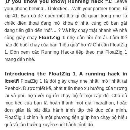
[𝗜𝗳 𝘆𝗼𝘂 𝗸𝗻𝗼𝘄 𝘆𝗼𝘂 𝗸𝗻𝗼𝘄] 𝗥𝘂𝗻𝗻𝗶𝗻𝗴 𝗵𝗮𝗰𝗸 #𝟭: Leave
your phone behind…Unlocked…With your partner home. Bí
kíp #1: Bạn có để quên một thứ gì đó quan trọng như là
chiếc điện thoại đang mở khóa ở nhà, cùng cô bạn gái
đang tiến gần đến “nó”… ? Và hãy chạy thật nhanh về nhà
cùng giày chạy 𝗙𝗹𝗼𝗮𝘁𝗭𝗶𝗴 𝟭 nhẹ đàn hồi êm ái. Làm thế
nào để buổi chạy của bạn “hiệu quả” hơn? Chỉ cần FloatZig
1. Đón xem các Running Hacks tiếp theo mà FloatZig 1
mang đến nhé.
𝗜𝗻𝘁𝗿𝗼𝗱𝘂𝗰𝗶𝗻𝗴 𝘁𝗵𝗲 𝗙𝗹𝗼𝗮𝘁𝗭𝗶𝗴 𝟭. 𝗔 𝗿𝘂𝗻𝗻𝗶𝗻𝗴 𝗵𝗮𝗰𝗸 𝗶𝗻
𝗶𝘁𝘀𝗲𝗹𝗳! FloatZig 1 là đôi giày chạy nhẹ nhất, mới nhất tại
Reebok. Được thiết kế, phát triển theo xu hướng của tương
lai và phù hợp với người chạy bộ ở mọi cấp độ. Cho dù
mục tiêu của bạn là hoàn thành một giải marathon, hoặc
đơn giản là bắt đầu hành trình tập thể dục của mình,
FloatZig 1 chính là một phương tiện giúp bạn chạy bộ hiệu
quả và tận hưởng xuyên suốt hành trình đó.