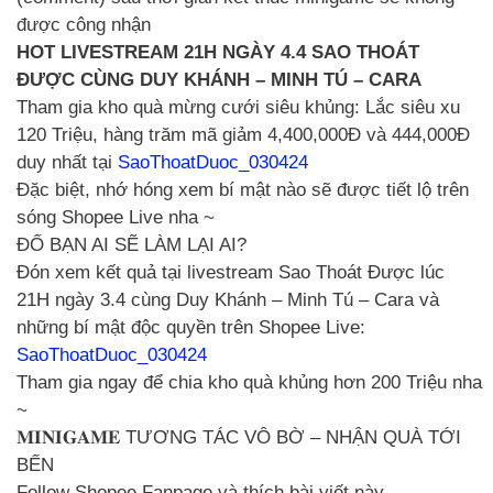
được công nhận
HOT LIVESTREAM 21H NGÀY 4.4 SAO THOÁT
ĐƯỢC CÙNG DUY KHÁNH – MINH TÚ – CARA
Tham gia kho quà mừng cưới siêu khủng: Lắc siêu xu
120 Triệu, hàng trăm mã giảm 4,400,000Đ và 444,000Đ
duy nhất tại
SaoThoatDuoc_030424
Đặc biệt, nhớ hóng xem bí mật nào sẽ được tiết lộ trên
sóng Shopee Live nha ~
ĐỐ BẠN AI SẼ LÀM LẠI AI?
Đón xem kết quả tại livestream Sao Thoát Được lúc
21H ngày 3.4 cùng Duy Khánh – Minh Tú – Cara và
những bí mật độc quyền trên Shopee Live:
SaoThoatDuoc_030424
Tham gia ngay để chia kho quà khủng hơn 200 Triệu nha
~
𝐌𝐈𝐍𝐈𝐆𝐀𝐌𝐄 TƯƠNG TÁC VÔ BỜ – NHẬN QUÀ TỚI
BẾN
Follow Shopee Fanpage và thích bài viết này