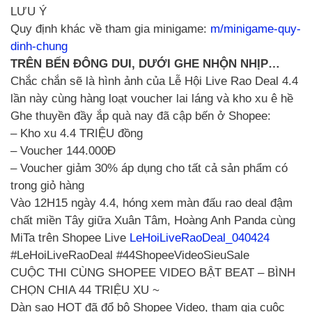
LƯU Ý
Quy định khác về tham gia minigame:
m/minigame-quy-
dinh-chung
TRÊN BẾN ĐÔNG DUI, DƯỚI GHE NHỘN NHỊP…
Chắc chắn sẽ là hình ảnh của Lễ Hội Live Rao Deal 4.4
lần này cùng hàng loạt voucher lai láng và kho xu ê hề
Ghe thuyền đầy ắp quà nay đã cập bến ở Shopee:
– Kho xu 4.4 TRIỆU đồng
– Voucher 144.000Đ
– Voucher giảm 30% áp dụng cho tất cả sản phẩm có
trong giỏ hàng
Vào 12H15 ngày 4.4, hóng xem màn đấu rao deal đậm
chất miền Tây giữa Xuân Tâm, Hoàng Anh Panda cùng
MiTa trên Shopee Live
LeHoiLiveRaoDeal_040424
#LeHoiLiveRaoDeal #44ShopeeVideoSieuSale
CUỘC THI CÙNG SHOPEE VIDEO BẬT BEAT – BÌNH
CHỌN CHIA 44 TRIỆU XU ~
Dàn sao HOT đã đổ bộ Shopee Video, tham gia cuộc