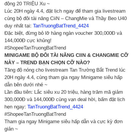
động 20 TRIỆU Xu ~
Lúc 20H ngày 4.4, đặt lịch ngay để tham gia livestream
cùng bộ đôi tài năng CiiN – ChangMie và Thầy Beo U40
duy nhất tại:
TanTruongBatTrend_4424
Đặc biệt, đừng bỏ lỡ hàng ngàn voucher 300,000Đ và
144,000Đ cực khủng!
#ShopeeTanTruongBatTrend
MINIGAME BỘ ĐÔI TÀI NĂNG CIIN & CHANGMIE CỠ
NÀY – TREND BẠN CHỌN CỠ NÀO?
Tăng độ nóng cho livestream Tan Trường Bắt Trend lúc
20H ngày 4.4, cùng tham gia ngay Minigame siêu hấp
dẫn bên dưới nhé ~
Lần đầu tiên: Lắc siêu xu 20 triệu, hàng trăm mã giảm
300,000Đ và 144,000Đ cùng vạn deal hời, bấm đặt lịch
hẹn ngay:
TanTruongBatTrend_4424
#ShopeeTanTruongBatTrend
Tham gia ngay Minigame siêu hấp dẫn và cực kỳ đơn
giản ~