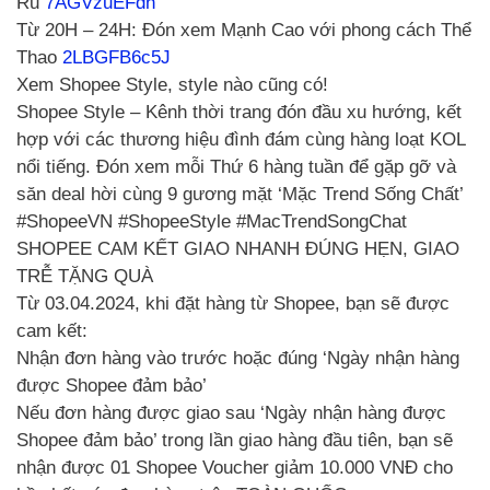
Rũ
7AGVzuEFdh
Từ 20H – 24H: Đón xem Mạnh Cao với phong cách Thể
Thao
2LBGFB6c5J
Xem Shopee Style, style nào cũng có!
Shopee Style – Kênh thời trang đón đầu xu hướng, kết
hợp với các thương hiệu đình đám cùng hàng loạt KOL
nổi tiếng. Đón xem mỗi Thứ 6 hàng tuần để gặp gỡ và
săn deal hời cùng 9 gương mặt ‘Mặc Trend Sống Chất’
#ShopeeVN #ShopeeStyle #MacTrendSongChat
SHOPEE CAM KẾT GIAO NHANH ĐÚNG HẸN, GIAO
TRỄ TẶNG QUÀ
Từ 03.04.2024, khi đặt hàng từ Shopee, bạn sẽ được
cam kết:
Nhận đơn hàng vào trước hoặc đúng ‘Ngày nhận hàng
được Shopee đảm bảo’
Nếu đơn hàng được giao sau ‘Ngày nhận hàng được
Shopee đảm bảo’ trong lần giao hàng đầu tiên, bạn sẽ
nhận được 01 Shopee Voucher giảm 10.000 VNĐ cho