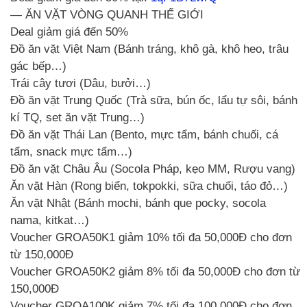
— ĂN VẶT VÒNG QUANH THẾ GIỚI
Deal giảm giá đến 50%
Đồ ăn vặt Việt Nam (Bánh tráng, khô gà, khô heo, trâu
gác bếp…)
Trái cây tươi (Dâu, bưởi…)
Đồ ăn vặt Trung Quốc (Trà sữa, bún ốc, lẩu tự sôi, bánh
kí TQ, set ăn vặt Trung…)
Đồ ăn vặt Thái Lan (Bento, mực tẩm, bánh chuối, cá
tẩm, snack mực tẩm…)
Đồ ăn vặt Châu Âu (Socola Pháp, kẹo MM, Rượu vang)
Ăn vặt Hàn (Rong biển, tokpokki, sữa chuối, táo đỏ…)
Ăn vặt Nhật (Bánh mochi, bánh que pocky, socola
nama, kitkat…)
Voucher GROA50K1 giảm 10% tối đa 50,000Đ cho đơn
từ 150,000Đ
Voucher GROA50K2 giảm 8% tối đa 50,000Đ cho đơn từ
150,000Đ
Voucher GROA100K giảm 7% tối đa 100,000Đ cho đơn