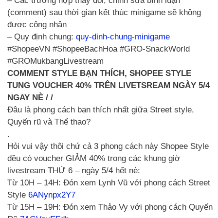
– Các trường hợp thay đổi, chỉnh sửa bình luận
(comment) sau thời gian kết thúc minigame sẽ không
được công nhận
– Quy định chung:
quy-dinh-chung-minigame
#ShopeeVN #ShopeeBachHoa #GRO-SnackWorld
#GROMukbangLivestream
COMMENT STYLE BẠN THÍCH, SHOPEE STYLE
TUNG VOUCHER 40% TRÊN LIVETSREAM NGÀY 5/4
NGAY NÈ / /
Đâu là phong cách bạn thích nhất giữa Street style,
Quyến rũ và Thể thao?
.
Hỏi vui vậy thôi chứ cả 3 phong cách này Shopee Style
đều có voucher GIẢM 40% trong các khung giờ
livestream THỨ 6 – ngày 5/4 hết nè:
Từ 10H – 14H: Đón xem Lynh Vũ với phong cách Street
Style
6ANynpx2Y7
Từ 15H – 19H: Đón xem Thảo Vy với phong cách Quyến