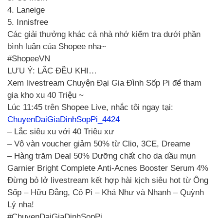
4. Laneige
5. Innisfree
Các giải thưởng khác cả nhà nhớ kiểm tra dưới phần
bình luận của Shopee nha~
#ShopeeVN
LƯU Ý: LẮC ĐỀU KHI…
Xem livestream Chuyện Đại Gia Đình Sốp Pi để tham
gia kho xu 40 Triệu ~
Lúc 11:45 trên Shopee Live, nhắc tôi ngay tại:
ChuyenDaiGiaDinhSopPi_4424
– Lắc siêu xu với 40 Triệu xư
– Vô vàn voucher giảm 50% từ Clio, 3CE, Dreame
– Hàng trăm Deal 50% Dưỡng chất cho da dầu mụn
Garnier Bright Complete Anti-Acnes Booster Serum 4%
Đừng bỏ lở livestream kết hợp hài kịch siêu hot từ Ông
Sốp – Hữu Đằng, Cô Pi – Khả Như và Nhanh – Quỳnh
Lý nha!
#ChuyenDaiGiaDinhSopPi