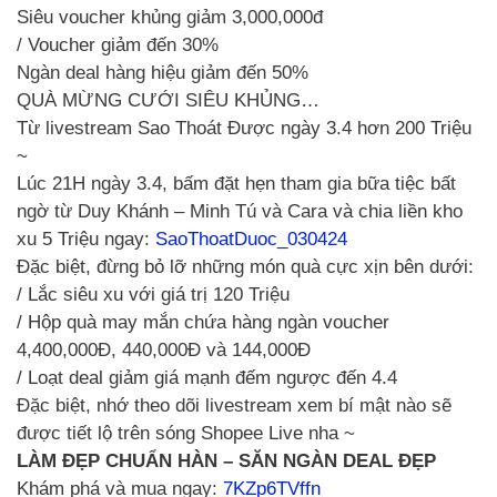
Siêu voucher khủng giảm 3,000,000đ
/ Voucher giảm đến 30%
Ngàn deal hàng hiệu giảm đến 50%
QUÀ MỪNG CƯỚI SIÊU KHỦNG…
Từ livestream Sao Thoát Được ngày 3.4 hơn 200 Triệu
~
Lúc 21H ngày 3.4, bấm đặt hẹn tham gia bữa tiệc bất
ngờ từ Duy Khánh – Minh Tú và Cara và chia liền kho
xu 5 Triệu ngay:
SaoThoatDuoc_030424
Đặc biệt, đừng bỏ lỡ những món quà cực xịn bên dưới:
/ Lắc siêu xu với giá trị 120 Triệu
/ Hộp quà may mắn chứa hàng ngàn voucher
4,400,000Đ, 440,000Đ và 144,000Đ
/ Loạt deal giảm giá mạnh đếm ngược đến 4.4
Đặc biệt, nhớ theo dõi livestream xem bí mật nào sẽ
được tiết lộ trên sóng Shopee Live nha ~
LÀM ĐẸP CHUẨN HÀN – SĂN NGÀN DEAL ĐẸP
Khám phá và mua ngay:
7KZp6TVffn