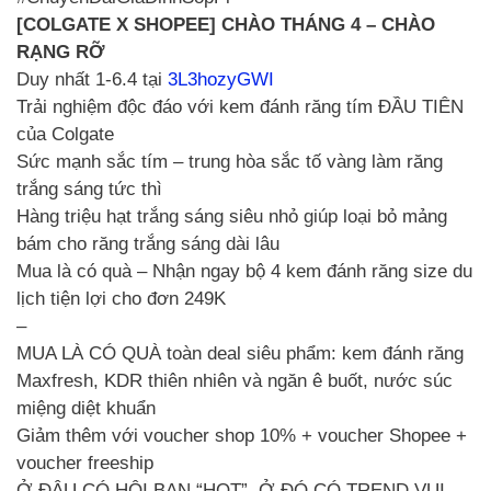
[COLGATE X SHOPEE] CHÀO THÁNG 4 – CHÀO
RẠNG RỠ
Duy nhất 1-6.4 tại
3L3hozyGWI
Trải nghiệm độc đáo với kem đánh răng tím ĐẦU TIÊN
của Colgate
Sức mạnh sắc tím – trung hòa sắc tố vàng làm răng
trắng sáng tức thì
Hàng triệu hạt trắng sáng siêu nhỏ giúp loại bỏ mảng
bám cho răng trắng sáng dài lâu
Mua là có quà – Nhận ngay bộ 4 kem đánh răng size du
lịch tiện lợi cho đơn 249K
–
MUA LÀ CÓ QUÀ toàn deal siêu phẩm: kem đánh răng
Maxfresh, KDR thiên nhiên và ngăn ê buốt, nước súc
miệng diệt khuẩn
Giảm thêm với voucher shop 10% + voucher Shopee +
voucher freeship
Ở ĐÂU CÓ HỘI BẠN “HOT”, Ở ĐÓ CÓ TREND VUI…