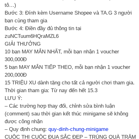
tô…)
Bước 3: Đính kèm Username Shopee và TA.G 3 người
bạn cùng tham gia
Bước 4: Điền đầy đủ thông tin tại
zuNCTuum6HQraMZL6
GIẢI THƯỞNG
10 bạn MAY MẮN NHẤT, mỗi bạn nhận 1 voucher
300,000Đ
5 bạn MAY MẮN TIẾP THEO, mỗi bạn nhận 1 voucher
200,000Đ
15 TRIỆU XU dành tặng cho tất cả người chơi tham gia.
Thời gian tham gia: Từ nay đến hết 15.3
LƯU Ý:
– Các trường hợp thay đổi, chỉnh sửa bình luận
(comment) sau thời gian kết thúc minigame sẽ không
được công nhận
– Quy định chung:
quy-dinh-chung-minigame
CUỘC THI CUỘC ĐUA SẮC ĐẸP – TRÚNG QUÀ TRĂM