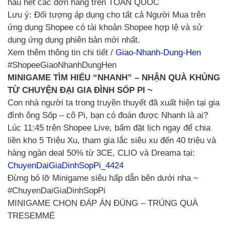
hầu hết các đơn hàng trên TOÀN QUỐC
Lưu ý: Đối tượng áp dụng cho tất cả Người Mua trên
ứng dụng Shopee có tài khoản Shopee hợp lệ và sử
dụng ứng dụng phiên bản mới nhất.
Xem thêm thông tin chi tiết /
Giao-Nhanh-Dung-Hen
#ShopeeGiaoNhanhDungHen
MINIGAME TÌM HIỂU “NHANH” – NHẬN QUÀ KHỦNG
TỪ CHUYỆN ĐẠI GIA ĐÌNH SỐP PI ~
Con nhà người ta trong truyền thuyết đã xuất hiện tại gia
đình ông Sốp – cô Pi, bạn có đoán được Nhanh là ai?
Lúc 11:45 trên Shopee Live, bấm đặt lịch ngay để chia
liền kho 5 Triệu Xu, tham gia lắc siêu xu đến 40 triệu và
hàng ngàn deal 50% từ 3CE, CLIO và Dreama tại:
ChuyenDaiGiaDinhSopPi_4424
Đừng bỏ lỡ Minigame siêu hấp dẫn bên dưới nha ~
#ChuyenDaiGiaDinhSopPi
MINIGAME CHỌN ĐÁP ÁN ĐÚNG – TRÚNG QUÀ
TRESEMMÉ