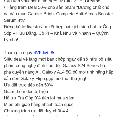
/ Vô vàn voucher giảm 50% từ Clio, 3CE, Dreame
/ Hàng trăm Deal 50% cho sản phẩm “Dưỡng chất cho
da dầu mụn Garnier Bright Complete Anti-Acnes Booster
Serum 4%”
Đừng bỏ lở livestream kết hợp hài kịch siêu hot từ Ông
Sốp – Hữu Đằng, Cô Pi – Khả Như và Nhanh – Quỳnh
Lý nha!
Tham gia ngay
4VFdivtL8s
Siêu deal về làng mời bạn chớp ngay để sở hữu bộ siêu
phẩm công nghệ đỉnh cao, từ: Galaxy S24 Series bứt
phá quyền năng AI, Galaxy A14 5G đủ mọi tính năng hấp
dẫn đến Galaxy Flip5 gập mở thời thượng!
Ưu đãi trực tiếp đến 50%
Giảm thêm đến 5 Triệu
Hỗ trợ Trả Góp 0% tiện lợi mua sắm
Miễn phí giao hàng nhanh toàn quốc
Chương trình ưu đãi duy nhất 4.4