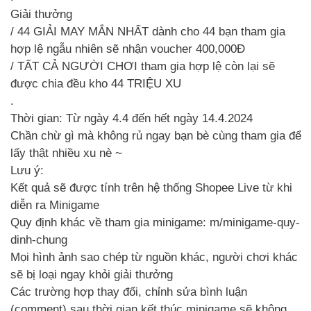
Giải thưởng
/ 44 GIẢI MAY MẮN NHẤT dành cho 44 bạn tham gia
hợp lệ ngẫu nhiên sẽ nhận voucher 400,000Đ
/ TẤT CẢ NGƯỜI CHƠI tham gia hợp lệ còn lại sẽ
được chia đều kho 44 TRIỆU XU
.
Thời gian: Từ ngày 4.4 đến hết ngày 14.4.2024
Chần chừ gì mà không rủ ngay bạn bè cùng tham gia để
lấy thật nhiều xu nè ~
Lưu ý:
Kết quả sẽ được tính trên hệ thống Shopee Live từ khi
diễn ra Minigame
Quy định khác về tham gia minigame: m/minigame-quy-
dinh-chung
Mọi hình ảnh sao chép từ nguồn khác, người chơi khác
sẽ bị loại ngay khỏi giải thưởng
Các trường hợp thay đổi, chỉnh sửa bình luận
(comment) sau thời gian kết thúc minigame sẽ không