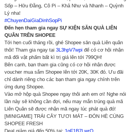
Sốp – Hữu Đằng, Cô Pi – Khả Như và Nhanh – Quỳnh
Lý nha!
#ChuyenDaiGiaDinhSopPi
Đến hẹn tham gia ngay SỰ KIỆN SĂN QUÀ LIÊN
QUÂN TRÊN SHOPEE
Tới hẹn cuối tháng rồi, ghé Shopee săn quà Liên quân
thôi! Tham gia ngay tại
3L3hpV7wpi
để có cơ hội nhận
mã đổi vật phẩm bất kì trị giá lên tới 799QH!
Bên cạnh, bạn tham gia cũng có cơ hội nhận được
voucher mua sắm Shopee lên tới 20K, 30K đó. Ưu đãi
chỉ dành riêng cho các bạn tham gia ngay chính trên
ứng dụng Shopee.
Vào mở hộp quà Shopee ngay thôi anh em ơi! Nghe nói
lần này sẽ không cần đợi, nếu may mắn trúng quà mã
Liên Quân sẽ được nhận mã ngay lúc phát quà đó!
[MINIGAME] TRÁI CÂY TƯƠI MÁT – ĐÓN HÈ CÙNG
SHOPEE FRESH
Deal giảm giá đến 50% tại:
1qF1B7LwrQ