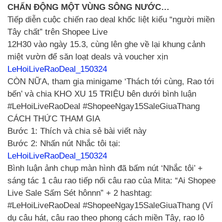
CHẤN ĐỘNG MỘT VÙNG SÔNG NƯỚC…
Tiếp diễn cuộc chiến rao deal khốc liệt kiểu “người miền
Tây chất” trên Shopee Live
12H30 vào ngày 15.3, cùng lên ghe về lại khung cảnh
miệt vườn để săn loạt deals và voucher xịn
LeHoiLiveRaoDeal_150324
CÒN NỮA, tham gia minigame ‘Thách tới cùng, Rao tới
bến’ và chia KHO XU 15 TRIỆU bên dưới bình luận
#LeHoiLiveRaoDeal #ShopeeNgay15SaleGiuaThang
CÁCH THỨC THAM GIA
Bước 1: Thích và chia sẻ bài viết này
Bước 2: Nhấn nút Nhắc tôi tại:
LeHoiLiveRaoDeal_150324
Bình luận ảnh chụp màn hình đã bấm nút ‘Nhắc tôi’ +
sáng tác 1 câu rao tiếp nối câu rao của Mita: “Ai Shopee
Live Sale Sấm Sét hônnn” + 2 hashtag:
#LeHoiLiveRaoDeal #ShopeeNgay15SaleGiuaThang (Ví
dụ câu hát, câu rao theo phong cách miền Tây, rao lô