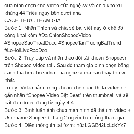
đua bình chọn cho video của nghệ sỹ và chia kho xu
khủng 44 Triệu ngay bên dưới nha ~
CÁCH THỨC THAM GIA
Bước 1: Nhấn Thích và chia sẻ bài viết này ở chế độ
công khai kèm #DaiChienShopeeVideo
#ShopeeSaoThoatDuoc #ShopeeTanTruongBatTrend
#LeHoiLiveRaoDeal
Bước 2: Truy cập và nhấn theo dõi tài khoản Shopeevn
trên Shopee Video tai . Sau đó tham gia bình chọn bằng
cách thả tim cho video của nghệ sĩ mà bạn thấy thú vị
nhất.
Lưu ý: Video nằm trong khuôn khổ cuộc thi là video có
gắn nhãn “Shopee Video Bật Beat” trên thumbnail và sẽ
bắt đầu được đăng từ ngày 4.4.
Bước 3: Bình luận ảnh chụp màn hình đã thả tim video +
Username Shopee + T.a.g 2 người bạn cùng tham gia
Bước 4: Điền thông tin tại form: h8zLGGB42LpLdxYz7
.