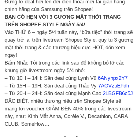
Đừng lỡ deal hời lên đời điện thoại mới tại gian hàng
chính hãng của Samsung trên Shopee!
BẠN CÓ HẸN VỚI 3 GƯƠNG MẶT THỜI TRANG
TRÊN SHOPEE STYLE NGÀY 5/4!
Vào THỨ 6 – ngày 5/4 tuần này, “bữa tiệc” thời trang sẽ
quay trở lại trên livetream Shopee Style, quy tụ 3 gương
mặt thời trang & các thương hiệu cực HOT, đón xem
ngay!
Bấm Nhắc Tôi trong các link sau để không bỏ lỡ các
khung giờ livestream ngày 5/4 nhé:
– Từ 10H – 14H: Săn deal cùng Lynh Vũ
6ANynpx2Y7
– Từ 15H – 19H: Săn deal cùng Thảo Vy
7AGVzuEFdh
– Từ 20H – 24H: Săn deal cùng Mạnh Cao
2LBGFB6c5J
ĐẶC BIỆT, nhiều thương hiệu trên Shopee Style sẽ
mang tới voucher GIẢM ĐẾN 40% trong các livestream
này, như: Kính Mắt Anna, Corèle V., Decathlon, CARA
CLUB, SomeHow…