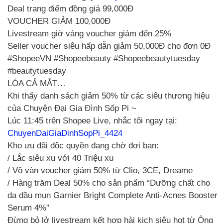
Deal trang điểm đồng giá 99,000Đ
VOUCHER GIẢM 100,000Đ
Livestream giờ vàng voucher giảm đến 25%
Seller voucher siêu hấp dẫn giảm 50,000Đ cho đơn 0Đ
#ShopeeVN #Shopeebeauty #Shopeebeautytuesday
#beautytuesday
LÓA CẢ MẮT…
Khi thấy danh sách giảm 50% từ các siêu thương hiệu
của Chuyện Đại Gia Đình Sốp Pi ~
Lúc 11:45 trên Shopee Live, nhắc tôi ngay tại:
ChuyenDaiGiaDinhSopPi_4424
Kho ưu đãi độc quyền đang chờ đợi bạn:
/ Lắc siêu xu với 40 Triệu xu
/ Vô vàn voucher giảm 50% từ Clio, 3CE, Dreame
/ Hàng trăm Deal 50% cho sản phẩm “Dưỡng chất cho
da dầu mụn Garnier Bright Complete Anti-Acnes Booster
Serum 4%”
Đừng bỏ lở livestream kết hợp hài kịch siêu hot từ Ông