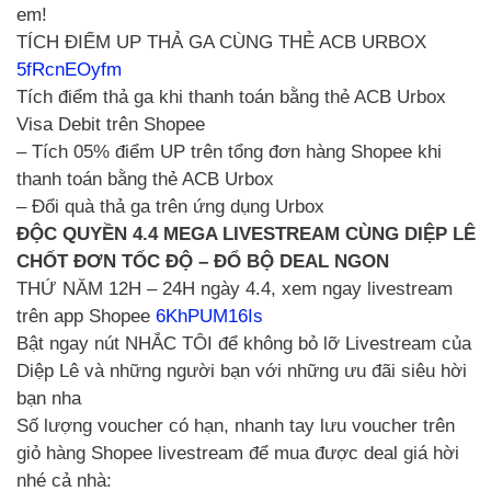
em!
TÍCH ĐIỂM UP THẢ GA CÙNG THẺ ACB URBOX
5fRcnEOyfm
Tích điểm thả ga khi thanh toán bằng thẻ ACB Urbox
Visa Debit trên Shopee
– Tích 05% điểm UP trên tổng đơn hàng Shopee khi
thanh toán bằng thẻ ACB Urbox
– Đổi quà thả ga trên ứng dụng Urbox
ĐỘC QUYỀN 4.4 MEGA LIVESTREAM CÙNG DIỆP LÊ
CHỐT ĐƠN TỐC ĐỘ – ĐỔ BỘ DEAL NGON
THỨ NĂM 12H – 24H ngày 4.4, xem ngay livestream
trên app Shopee
6KhPUM16Is
Bật ngay nút NHẮC TÔI để không bỏ lỡ Livestream của
Diệp Lê và những người bạn với những ưu đãi siêu hời
bạn nha
Số lượng voucher có hạn, nhanh tay lưu voucher trên
giỏ hàng Shopee livestream để mua được deal giá hời
nhé cả nhà: