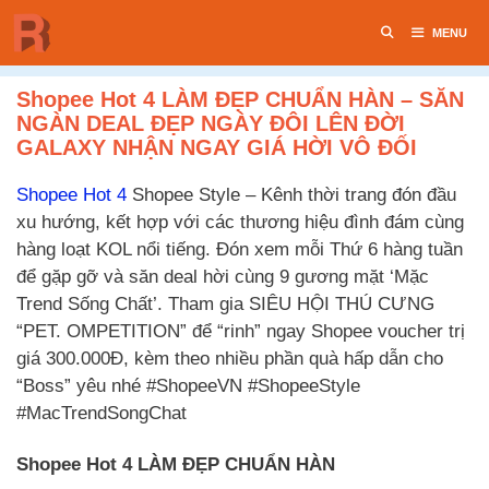
Chuyển
MENU
đến
nội
dung
Shopee Hot 4 LÀM ĐẸP CHUẨN HÀN – SĂN
NGÀN DEAL ĐẸP NGÀY ĐÔI LÊN ĐỜI
GALAXY NHẬN NGAY GIÁ HỜI VÔ ĐỐI
Shopee Hot 4
Shopee Style – Kênh thời trang đón đầu
xu hướng, kết hợp với các thương hiệu đình đám cùng
hàng loạt KOL nổi tiếng. Đón xem mỗi Thứ 6 hàng tuần
để gặp gỡ và săn deal hời cùng 9 gương mặt ‘Mặc
Trend Sống Chất’. Tham gia SIÊU HỘI THÚ CƯNG
“PET. OMPETITION” để “rinh” ngay Shopee voucher trị
giá 300.000Đ, kèm theo nhiều phần quà hấp dẫn cho
“Boss” yêu nhé #ShopeeVN #ShopeeStyle
#MacTrendSongChat
Shopee Hot 4 LÀM ĐẸP CHUẨN HÀN