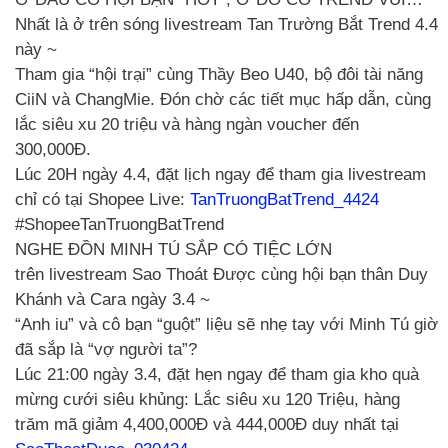
Nhất là ở trên sóng livestream Tan Trường Bắt Trend 4.4
này ~
Tham gia “hội trại” cùng Thầy Beo U40, bộ đôi tài năng
CiiN và ChangMie. Đón chờ các tiết mục hấp dẫn, cùng
lắc siêu xu 20 triệu và hàng ngàn voucher đến
300,000Đ.
Lúc 20H ngày 4.4, đặt lịch ngay để tham gia livestream
chỉ có tại Shopee Live:
TanTruongBatTrend_4424
#ShopeeTanTruongBatTrend
NGHE ĐỒN MINH TÚ SẮP CÓ TIỆC LỚN
trên livestream Sao Thoát Được cùng hội bạn thân Duy
Khánh và Cara ngày 3.4 ~
“Anh iu” và cô bạn “guột” liệu sẽ nhẹ tay với Minh Tú giờ
đã sắp là “vợ người ta”?
Lúc 21:00 ngày 3.4, đặt hẹn ngay để tham gia kho quà
mừng cưới siêu khủng: Lắc siêu xu 120 Triệu, hàng
trăm mã giảm 4,400,000Đ và 444,000Đ duy nhất tại