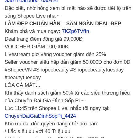
SaoThoatDuoc_030424
Đặc biệt, nhớ hóng xem bí mật nào sẽ được tiết lộ trên
sóng Shopee Live nha ~
LÀM ĐẸP CHUẨN HÀN – SĂN NGÀN DEAL ĐẸP
Khám phá và mua ngay:
7KZp6TVffn
Deal trang điểm đồng giá 99,000Đ
VOUCHER GIẢM 100,000Đ
Livestream giờ vàng voucher giảm đến 25%
Seller voucher siêu hấp dẫn giảm 50,000Đ cho đơn 0Đ
#ShopeeVN #Shopeebeauty #Shopeebeautytuesday
#beautytuesday
LÓA CẢ MẮT…
Khi thấy danh sách giảm 50% từ các siêu thương hiệu
của Chuyện Đại Gia Đình Sốp Pi ~
Lúc 11:45 trên Shopee Live, nhắc tôi ngay tại:
ChuyenDaiGiaDinhSopPi_4424
Kho ưu đãi độc quyền đang chờ đợi bạn:
/ Lắc siêu xu với 40 Triệu xu