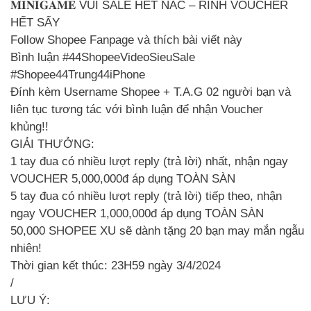
𝐌𝐈𝐍𝐈𝐆𝐀𝐌𝐄 VUI SALE HẾT NẤC – RINH VOUCHER
HẾT SẨY
Follow Shopee Fanpage và thích bài viết này
Bình luận #44ShopeeVideoSieuSale
#Shopee44Trung44iPhone
Đính kèm Username Shopee + T.A.G 02 người bạn và
liên tục tương tác với bình luận để nhận Voucher
khủng!!
GIẢI THƯỞNG:
1 tay đua có nhiều lượt reply (trả lời) nhất, nhận ngay
VOUCHER 5,000,000đ áp dụng TOÀN SÀN
5 tay đua có nhiều lượt reply (trả lời) tiếp theo, nhận
ngay VOUCHER 1,000,000đ áp dụng TOÀN SÀN
50,000 SHOPEE XU sẽ dành tặng 20 bạn may mắn ngẫu
nhiên!
Thời gian kết thúc: 23H59 ngày 3/4/2024
/
LƯU Ý: