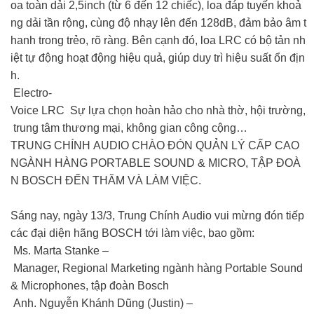
oa toàn dải 2,5inch (từ 6 đến 12 chiếc), loa đáp tuyến khoả
ng dải tần rộng, cùng độ nhạy lên đến 128dB, đảm bảo âm t
hanh trong trẻo, rõ ràng. Bên cạnh đó, loa LRC có bộ tản nh
iệt tự động hoạt động hiệu quả, giúp duy trì hiệu suất ổn địn
h.
Electro-
Voice LRC Sự lựa chọn hoàn hảo cho nhà thờ, hội trường,
trung tâm thương mại, không gian công cộng…
TRUNG CHÍNH AUDIO CHÀO ĐÓN QUẢN LÝ CẤP CAO
NGÀNH HÀNG PORTABLE SOUND & MICRO, TẬP ĐOÀ
N BOSCH ĐẾN THĂM VÀ LÀM VIỆC.
Sáng nay, ngày 13/3, Trung Chính Audio vui mừng đón tiếp
các đại diện hãng BOSCH tới làm việc, bao gồm:
Ms. Marta Stanke –
Manager, Regional Marketing ngành hàng Portable Sound
& Microphones, tập đoàn Bosch
Anh. Nguyễn Khánh Dũng (Justin) –