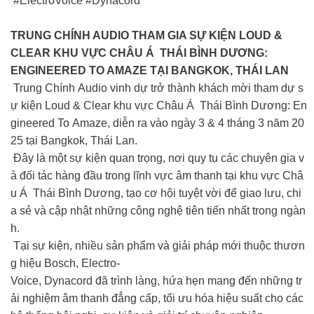
#ElectroVoice #Dynacord
TRUNG CHÍNH AUDIO THAM GIA SỰ KIỆN LOUD &
CLEAR KHU VỰC CHÂU Á THÁI BÌNH DƯƠNG:
ENGINEERED TO AMAZE TẠI BANGKOK, THÁI LAN
Trung Chính Audio vinh dự trở thành khách mời tham dự s
ự kiện Loud & Clear khu vực Châu Á Thái Bình Dương: En
gineered To Amaze, diễn ra vào ngày 3 & 4 tháng 3 năm 20
25 tại Bangkok, Thái Lan.
Đây là một sự kiện quan trọng, nơi quy tụ các chuyên gia v
à đối tác hàng đầu trong lĩnh vực âm thanh tại khu vực Châ
u Á Thái Bình Dương, tạo cơ hội tuyệt vời để giao lưu, chi
a sẻ và cập nhật những công nghệ tiên tiến nhất trong ngàn
h.
Tại sự kiện, nhiều sản phẩm và giải pháp mới thuộc thươn
g hiệu Bosch, Electro-
Voice, Dynacord đã trình làng, hứa hẹn mang đến những tr
ải nghiệm âm thanh đẳng cấp, tối ưu hóa hiệu suất cho các