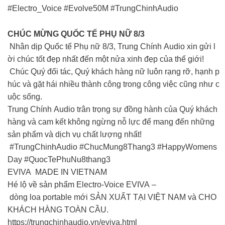
#Electro_Voice #Evolve50M #TrungChinhAudio
CHÚC MỪNG QUỐC TẾ PHỤ NỮ 8/3
Nhân dịp Quốc tế Phụ nữ 8/3, Trung Chính Audio xin gửi l
ời chúc tốt đẹp nhất đến một nửa xinh đẹp của thế giới!
Chúc Quý đối tác, Quý khách hàng nữ luôn rạng rỡ, hạnh p
húc và gặt hái nhiều thành công trong công việc cũng như c
uộc sống.
Trung Chính Audio trân trọng sự đồng hành của Quý khách
hàng và cam kết không ngừng nỗ lực để mang đến những
sản phẩm và dịch vụ chất lượng nhất!
#TrungChinhAudio #ChucMung8Thang3 #HappyWomens
Day #QuocTePhuNu8thang3
EVIVA MADE IN VIETNAM
Hé lộ về sản phẩm Electro-Voice EVIVA –
dòng loa portable mới SẢN XUẤT TẠI VIỆT NAM và CHO
KHÁCH HÀNG TOÀN CẦU.
https://trungchinhaudio.vn/eviva.html