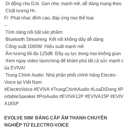
Di động cho DJs Gọn nhẹ, mạnh mẽ, dễ dàng mang theo
Chất lượng Hi-
Fi Phát nhạc đỉnh cao, đáp ứng mọi thể loại
–
Tính năng nổi bật sản phẩm:
Bluetooth Streaming Kết nối không dây dễ dàng
Công suất 1000W Hiệu suất mạnh mẽ
Âm lượng tối đa 125dB Đầy uy lực trong mọi không gian
Xem ngay video launching để khám phá tất cả sức mạnh c
ủa EVIVA!
Trung Chính Audio Nhà phân phối chính hãng Electro-
Voice tại Việt Nam
#ElectroVoice #EVIVA #TrungChinhAudio #LoaDiDong #P
ortableSpeaker #ProAudio #EVIVA12P #EVIVA15P #EVIV
A18SP
EVOLVE 50M ĐẲNG CẤP ÂM THANH CHUYÊN
NGHIỆP TỪ ELECTRO-VOICE