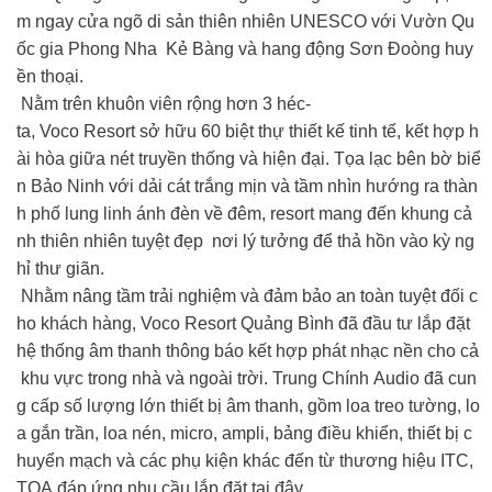
m ngay cửa ngõ di sản thiên nhiên UNESCO với Vườn Qu
ốc gia Phong Nha Kẻ Bàng và hang động Sơn Đoòng huy
ền thoại.
Nằm trên khuôn viên rộng hơn 3 héc-
ta, Voco Resort sở hữu 60 biệt thự thiết kế tinh tế, kết hợp h
ài hòa giữa nét truyền thống và hiện đại. Tọa lạc bên bờ biể
n Bảo Ninh với dải cát trắng mịn và tầm nhìn hướng ra thàn
h phố lung linh ánh đèn về đêm, resort mang đến khung cả
nh thiên nhiên tuyệt đẹp nơi lý tưởng để thả hồn vào kỳ ng
hỉ thư giãn.
Nhằm nâng tầm trải nghiệm và đảm bảo an toàn tuyệt đối c
ho khách hàng, Voco Resort Quảng Bình đã đầu tư lắp đặt
hệ thống âm thanh thông báo kết hợp phát nhạc nền cho cả
khu vực trong nhà và ngoài trời. Trung Chính Audio đã cun
g cấp số lượng lớn thiết bị âm thanh, gồm loa treo tường, lo
a gắn trần, loa nén, micro, ampli, bảng điều khiển, thiết bị c
huyển mạch và các phụ kiện khác đến từ thương hiệu ITC,
TOA đáp ứng nhu cầu lắp đặt tại đây.