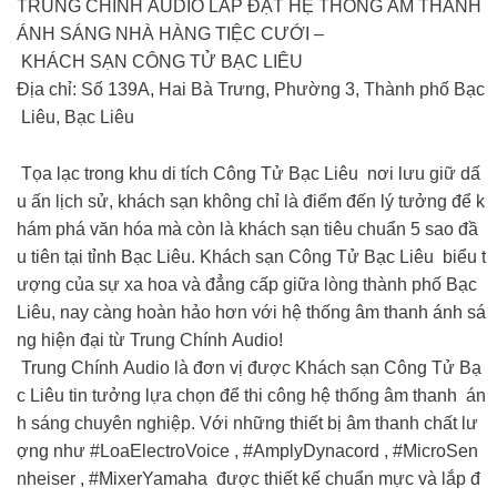
TRUNG CHÍNH AUDIO LẮP ĐẶT HỆ THỐNG ÂM THANH
ÁNH SÁNG NHÀ HÀNG TIỆC CƯỚI –
KHÁCH SẠN CÔNG TỬ BẠC LIÊU
Địa chỉ: Số 139A, Hai Bà Trưng, Phường 3, Thành phố Bạc
Liêu, Bạc Liêu
Tọa lạc trong khu di tích Công Tử Bạc Liêu nơi lưu giữ dấ
u ấn lịch sử, khách sạn không chỉ là điểm đến lý tưởng để k
hám phá văn hóa mà còn là khách sạn tiêu chuẩn 5 sao đầ
u tiên tại tỉnh Bạc Liêu. Khách sạn Công Tử Bạc Liêu biểu t
ượng của sự xa hoa và đẳng cấp giữa lòng thành phố Bạc
Liêu, nay càng hoàn hảo hơn với hệ thống âm thanh ánh sá
ng hiện đại từ Trung Chính Audio!
Trung Chính Audio là đơn vị được Khách sạn Công Tử Bạ
c Liêu tin tưởng lựa chọn để thi công hệ thống âm thanh án
h sáng chuyên nghiệp. Với những thiết bị âm thanh chất lư
ợng như #LoaElectroVoice , #AmplyDynacord , #MicroSen
nheiser , #MixerYamaha được thiết kế chuẩn mực và lắp đ