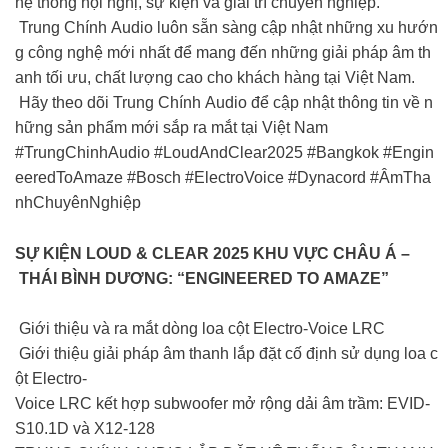
hệ thống hội nghị, sự kiện và giải trí chuyên nghiệp.
Trung Chính Audio luôn sẵn sàng cập nhật những xu hướn
g công nghệ mới nhất để mang đến những giải pháp âm th
anh tối ưu, chất lượng cao cho khách hàng tại Việt Nam.
Hãy theo dõi Trung Chính Audio để cập nhật thông tin về n
hững sản phẩm mới sắp ra mắt tại Việt Nam
#TrungChinhAudio #LoudAndClear2025 #Bangkok #Engin
eeredToAmaze #Bosch #ElectroVoice #Dynacord #ÂmTha
nhChuyênNghiệp
SỰ KIỆN LOUD & CLEAR 2025 KHU VỰC CHÂU Á –
THÁI BÌNH DƯƠNG: “ENGINEERED TO AMAZE”
Giới thiệu và ra mắt dòng loa cột Electro-Voice LRC
Giới thiệu giải pháp âm thanh lắp đặt cố định sử dụng loa c
ột Electro-
Voice LRC kết hợp subwoofer mở rộng dải âm trầm: EVID-
S10.1D và X12-128