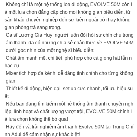
Không chỉ là một hệ thống loa di động, EVOLVE 50M còn l
à một lựa chọn đẳng cấp cho mọi không gian biểu diễn, từ
sân khấu chuyên nghiệp đến sự kiện ngoài trời hay không
gian phòng trà sang trọng.
Ca sĩ Lương Gia Huy người luôn đòi hỏi sự chỉn chu trong
âm thanh đã có những chia sẻ chân thực về EVOLVE 50M
dưới góc nhìn của một nghệ sĩ biểu diễn:
Chất âm mạnh mẽ, chi tiết phù hợp cho cả giọng hát lẫn n
hạc cụ
Mixer tích hợp đa kênh dễ dàng tinh chỉnh cho từng không
gian
Thiết kế di động, hiện đại set up cực nhanh, tối ưu hiệu su
ất
Nếu bạn đang tìm kiếm một hệ thống âm thanh chuyên ngh
iệp, linh hoạt và chất lượng vượt trội, EVOLVE 50M chính l
à lựa chọn không thể bỏ qua!
Hãy đến và trải nghiệm âm thanh Evolve 50M tại Trung Chí
nh Adui để cảm nhận sự khác biệt!