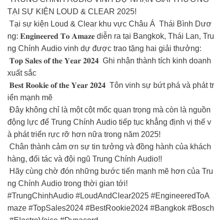
TẠI SỰ KIỆN LOUD & CLEAR 2025!
Tại sự kiện Loud & Clear khu vực Châu Á Thái Bình Dươ
ng: 𝐄𝐧𝐠𝐢𝐧𝐞𝐞𝐫𝐞𝐝 𝐓𝐨 𝐀𝐦𝐚𝐳𝐞 diễn ra tại Bangkok, Thái Lan, Tru
ng Chính Audio vinh dự được trao tặng hai giải thưởng:
𝐓𝐨𝐩 𝐒𝐚𝐥𝐞𝐬 𝐨𝐟 𝐭𝐡𝐞 𝐘𝐞𝐚𝐫 𝟐𝟎𝟐𝟒 Ghi nhận thành tích kinh doanh
xuất sắc
𝐁𝐞𝐬𝐭 𝐑𝐨𝐨𝐤𝐢𝐞 𝐨𝐟 𝐭𝐡𝐞 𝐘𝐞𝐚𝐫 𝟐𝟎𝟐𝟒 Tôn vinh sự bứt phá và phát tr
iển mạnh mẽ
Đây không chỉ là một cột mốc quan trọng mà còn là nguồn
động lực để Trung Chính Audio tiếp tục khẳng định vị thế v
à phát triển rực rỡ hơn nữa trong năm 2025!
Chân thành cảm ơn sự tin tưởng và đồng hành của khách
hàng, đối tác và đội ngũ Trung Chính Audio!!
Hãy cùng chờ đón những bước tiến mạnh mẽ hơn của Tru
ng Chính Audio trong thời gian tới!
#TrungChinhAudio #LoudAndClear2025 #EngineeredToA
maze #TopSales2024 #BestRookie2024 #Bangkok #Bosch