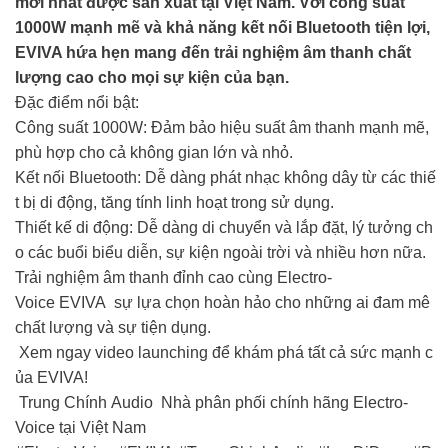
mới nhất được sản xuất tại Việt Nam. Với công suất
1000W mạnh mẽ và khả năng kết nối Bluetooth tiện lợi,
EVIVA hứa hẹn mang đến trải nghiệm âm thanh chất
lượng cao cho mọi sự kiện của bạn.
Đặc điểm nổi bật:
Công suất 1000W: Đảm bảo hiệu suất âm thanh mạnh mẽ,
phù hợp cho cả không gian lớn và nhỏ.​
Kết nối Bluetooth: Dễ dàng phát nhạc không dây từ các thiế
t bị di động, tăng tính linh hoạt trong sử dụng.​
Thiết kế di động: Dễ dàng di chuyển và lắp đặt, lý tưởng ch
o các buổi biểu diễn, sự kiện ngoài trời và nhiều hơn nữa.​
Trải nghiệm âm thanh đỉnh cao cùng Electro-
Voice EVIVA sự lựa chọn hoàn hảo cho những ai đam mê
chất lượng và sự tiện dụng.
Xem ngay video launching để khám phá tất cả sức mạnh c
ủa EVIVA!
Trung Chính Audio Nhà phân phối chính hãng Electro-
Voice tại Việt Nam