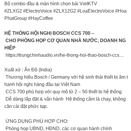
Bộ combo đầu & màn hình chọn bài VietKTV
#ZLXG2 #ElectroVoice #ZLX12G2 #LoaElectroVoice #Hoa
PhatGroup #HayCoffee
HỆ THỐNG HỘI NGHỊ BOSCH CCS 700 –
CHO PHÒNG HỌP CƠ QUAN NHÀ NƯỚC, DOANH NG
HIỆP
https://trungchinhaudio.vn/he-thong-hoi-thao-bosch-ccs…
Xuất xứ : Ấn Độ (India)
Thương hiệu Bosch / Germany với hệ sinh thái thiết bị âm t
hanh hội nghị hàng đầu tại Việt Nam
CCS 700 phù hợp với quy mô từ 2 – 50 thiết bị hệ thống
Dễ dàng lắp đặt & vận hành Hệ thống cắm là chạy, không
cần cài đặt phức tạp.
ỨNG DỤNG PHÙ HỢP CHO:
Phòng họp UBND, HĐND, các cơ quan hành chính