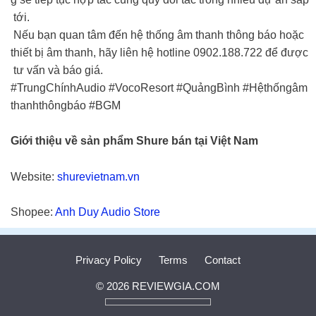
tới.
Nếu bạn quan tâm đến hệ thống âm thanh thông báo hoặc
thiết bị âm thanh, hãy liên hệ hotline 0902.188.722 để được
tư vấn và báo giá.
#TrungChínhAudio #VocoResort #QuảngBình #Hệthốngâm
thanhthôngbáo #BGM
Giới thiệu về sản phẩm Shure bán tại Việt Nam
Website:
shurevietnam.vn
Shopee:
Anh Duy Audio Store
Privacy Policy
Terms
Contact
© 2026 REVIEWGIA.COM