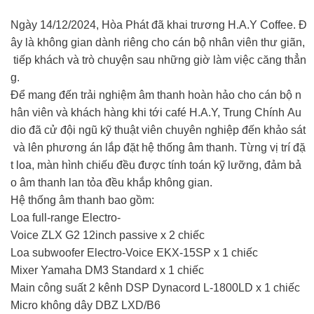
Ngày 14/12/2024, Hòa Phát đã khai trương H.A.Y Coffee. Đ
ây là không gian dành riêng cho cán bộ nhân viên thư giãn,
tiếp khách và trò chuyện sau những giờ làm việc căng thẳn
g.
Để mang đến trải nghiệm âm thanh hoàn hảo cho cán bộ n
hân viên và khách hàng khi tới café H.A.Y, Trung Chính Au
dio đã cử đội ngũ kỹ thuật viên chuyên nghiệp đến khảo sát
và lên phương án lắp đặt hệ thống âm thanh. Từng vị trí đặ
t loa, màn hình chiếu đều được tính toán kỹ lưỡng, đảm bả
o âm thanh lan tỏa đều khắp không gian.
Hệ thống âm thanh bao gồm:
Loa full-range Electro-
Voice ZLX G2 12inch passive x 2 chiếc
Loa subwoofer Electro-Voice EKX-15SP x 1 chiếc
Mixer Yamaha DM3 Standard x 1 chiếc
Main công suất 2 kênh DSP Dynacord L-1800LD x 1 chiếc
Micro không dây DBZ LXD/B6