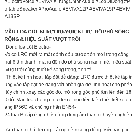
#ElectroVoice #EVIVA #TrungChinhAudio #LoaDiDong #P
ortableSpeaker #ProAudio #EVIVA12P #EVIVA15P #EVIV
A18SP
MẪU LOA CỘT 𝐄𝐋𝐄𝐂𝐓𝐑𝐎-𝐕𝐎𝐈𝐂𝐄 𝐋𝐑𝐂 ĐỘ PHỦ SÓNG
RỘNG & HIỆU SUẤT VƯỢT TRỘI
Dòng loa cột Electro-
Voice LRC mới ra mắt đánh dấu bước tiến mới trong công
nghệ âm thanh, mang đến độ phủ sóng mạnh mẽ, hiệu suất
vượt trội cùng thiết kế sang trọng, tinh tế.
Thiết kế linh hoạt lắp đặt dễ dàng: LRC được thiết kế tập tr
ung vào lắp đặt dễ dàng với phần giá đỡ linh hoạt cho phép
tùy chỉnh xoay các góc độ, mở rộng góc phủ âm lên đến 18
0 độ. Mẫu loa chống chịu được mọi điều kiện thời tiết xếp h
ạng IP56C và chứng nhận EN54-
24 loại B đáp ứng nhiều ứng dụng âm thanh chuyên nghiệp
.
Âm thanh chất lượng trải nghiệm sống động: Với trang bị l