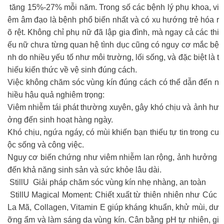
tăng 15%-27% mỗi năm. Trong số các bệnh lý phụ khoa, vi
êm âm đạo là bệnh phổ biến nhất và có xu hướng trẻ hóa r
õ rệt. Không chỉ phụ nữ đã lập gia đình, mà ngay cả các thi
ếu nữ chưa từng quan hệ tình dục cũng có nguy cơ mắc bệ
nh do nhiều yếu tố như môi trường, lối sống, và đặc biệt là t
hiếu kiến thức về vệ sinh đúng cách.
Việc không chăm sóc vùng kín đúng cách có thể dẫn đến n
hiều hậu quả nghiêm trọng:
Viêm nhiễm tái phát thường xuyên, gây khó chịu và ảnh hư
ởng đến sinh hoạt hàng ngày.
Khó chịu, ngứa ngáy, có mùi khiến bạn thiếu tự tin trong cu
ộc sống và công việc.
Nguy cơ biến chứng như viêm nhiễm lan rộng, ảnh hưởng
đến khả năng sinh sản và sức khỏe lâu dài.
StillU Giải pháp chăm sóc vùng kín nhẹ nhàng, an toàn
StillU Magical Moment: Chiết xuất từ thiên nhiên như Cúc
La Mã, Collagen, Vitamin E giúp kháng khuẩn, khử mùi, dư
ỡng ẩm và làm sáng da vùng kín. Cân bằng pH tự nhiên, gi