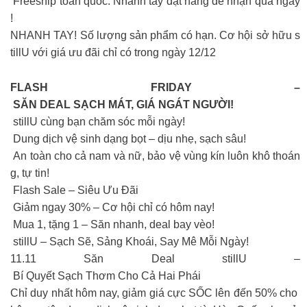
Freeship toàn quốc: Nhanh tay đặt hàng để nhận quà ngay
!
NHANH TAY! Số lượng sản phẩm có hạn. Cơ hội sở hữu s
tillU với giá ưu đãi chỉ có trong ngày 12/12
FLASH FRIDAY –
SĂN DEAL SẠCH MÁT, GIÁ NGÁT NGƯỜI!
stillU cùng bạn chăm sóc mỗi ngày!
Dung dịch vệ sinh dạng bọt – dịu nhẹ, sạch sâu!
An toàn cho cả nam và nữ, bảo vệ vùng kín luôn khô thoán
g, tự tin!
Flash Sale – Siêu Ưu Đãi
Giảm ngay 30% – Cơ hội chỉ có hôm nay!
Mua 1, tặng 1 – Săn nhanh, deal bay vèo!
stillU – Sạch Sẽ, Sảng Khoái, Say Mê Mỗi Ngày!
11.11 Săn Deal stillU –
Bí Quyết Sạch Thơm Cho Cả Hai Phái
Chỉ duy nhất hôm nay, giảm giá cực SỐC lên đến 50% cho