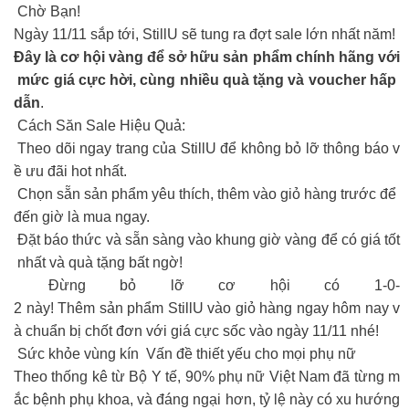
Chờ Bạn!
Ngày 11/11 sắp tới, StillU sẽ tung ra đợt sale lớn nhất năm!
Đây là cơ hội vàng để sở hữu sản phẩm chính hãng với
mức giá cực hời, cùng nhiều quà tặng và voucher hấp
dẫn
.
Cách Săn Sale Hiệu Quả:
Theo dõi ngay trang của StillU để không bỏ lỡ thông báo v
ề ưu đãi hot nhất.
Chọn sẵn sản phẩm yêu thích, thêm vào giỏ hàng trước để
đến giờ là mua ngay.
Đặt báo thức và sẵn sàng vào khung giờ vàng để có giá tốt
nhất và quà tặng bất ngờ!
Đừng bỏ lỡ cơ hội có 1-0-
2 này! Thêm sản phẩm StillU vào giỏ hàng ngay hôm nay v
à chuẩn bị chốt đơn với giá cực sốc vào ngày 11/11 nhé!
Sức khỏe vùng kín Vấn đề thiết yếu cho mọi phụ nữ
Theo thống kê từ Bộ Y tế, 90% phụ nữ Việt Nam đã từng m
ắc bệnh phụ khoa, và đáng ngại hơn, tỷ lệ này có xu hướng