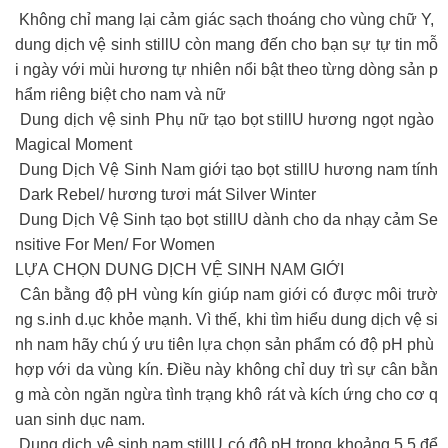
Không chỉ mang lại cảm giác sạch thoáng cho vùng chữ Y,
dung dịch vệ sinh stillU còn mang đến cho bạn sự tự tin mỗ
i ngày với mùi hương tự nhiên nổi bật theo từng dòng sản p
hẩm riêng biệt cho nam và nữ
Dung dịch vệ sinh Phụ nữ tạo bọt stillU hương ngọt ngào
Magical Moment
Dung Dịch Vệ Sinh Nam giới tạo bọt stillU hương nam tính
Dark Rebel/ hương tươi mát Silver Winter
Dung Dịch Vệ Sinh tạo bọt stillU dành cho da nhạy cảm Se
nsitive For Men/ For Women
LỰA CHỌN DUNG DỊCH VỆ SINH NAM GIỚI
Cân bằng độ pH vùng kín giúp nam giới có được môi trườ
ng s.inh d.ục khỏe mạnh. Vì thế, khi tìm hiểu dung dịch vệ si
nh nam hãy chú ý ưu tiên lựa chọn sản phẩm có độ pH phù
hợp với da vùng kín. Điều này không chỉ duy trì sự cân bằn
g mà còn ngăn ngừa tình trạng khô rát và kích ứng cho cơ q
uan sinh dục nam.
Dung dịch vệ sinh nam stillU có độ pH trong khoảng 5.5 để