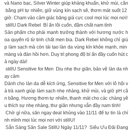
và Nano bạc, Silver Winter giúp kháng khuẩn, khử mùi, cân
bằng pH tự nhiên, giữ vùng kín sạch sẽ, thơm mát suốt 12
giờ. Chạm vào cảm giác băng giá cực cool mọi lúc mọi nơi!
stillU Dark Rebel Bí ẩn lôi cuốn, đậm chất nam tính
Sản phẩm cho phái mạnh trưởng thành với hương nước h
oa quyến rũ từ tinh chất men bia. Dark Rebel không chỉ giú
p làm sạch mà còn tái tạo làn da vùng kín khỏe mạnh, mịn
màng và đàn hồi hơn. Duy trì phong độ bí ẩn đầy cuốn hút c
ả ngày dài!
stillU Sensitive for Men Dịu nhẹ thư giãn, bảo vệ làn da nh
ạy cảm
Dành cho làn da dễ kích ứng, Sensitive for Men với lô hội v
à trà xanh giúp làm sạch nhẹ nhàng, khử mùi, và giữ pH câ
n bằng. Hương thơm tự nhiên, thanh mát cho các chàng yê
u thích sự nhẹ nhàng, thư giãn nhưng vẫn đầy nam tính!
Chờ gì nữa, săn ngay deal khủng vào 11/11 để tự tin là chí
nh mình mọi lúc mọi nơi với stillU!
Sẵn Sàng Săn Sale StillU Ngày 11/11? Siêu Ưu Đãi Đang