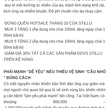
duy trì môi trường tự nhiên của da, tránh tình trạng khô rát,
kích ứng và nhiễm khuẩn. Độ pH chuẩn cho da nhạy cảm.
ĐỪNG QUÊN HOTSALE THÁNG 10 CỦA STILLU:
MUA 3 TẶNG 1 (Áp dụng cho chai 100ml, tặng ngay chai 1
00ml bất kì)
MUA 5 TẶNG 2 (Áp dụng cho chai 100ml, tặng ngay chai 1
00ml bất kì)
GIẢM GIÁ 30% TẤT CẢ CÁC SẢN PHẨM DDVS STILLU
TRÊN KỆ HÀNG
PHÁI MẠNH “DỄ YẾU” NẾU THIẾU VỆ SINH “CẬU NHỎ
” ĐÚNG CÁCH
Có một nguyên nhân khiến bản lĩnh đàn ông suy giảm mà
mọi người chủ quan bỏ qua là vệ sinh vùng kín, khiến nhữn
g căn bệnh “làm yếu phái mạnh” tấn công. Tại Việt Nam, có
khoảng 800.000 –
1.000.000 người mắc bệnh lây truyền qua đường tình dục