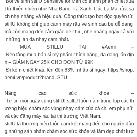
Bọt vệ sinh stillU Sensitive for Men có thành phần chiết xuấ
t từ thiên nhiên như Nha Đam, Trà Xanh, Cúc La Mã, rửa sạ
ch nhẹ nhàng và hiệu quả. Công thức tạo bọt độc quyền từ
stillU không chỉ giúp cánh mày râu vệ sinh cậu bé dễ dàng
mà còn mang đến cảm giác dễ chịu, nhẹ nhàng ngay cả với
những làn da nhạy cảm nhất.
MUA STILLU TẠI #Aemi –
Nền tảng mua bán sỉ mỹ phẩm chính hãng, đa dạng, ổn địn
h – GIẢM NGAY 25K CHO ĐƠN TỪ 99K
Đi kèm chiết khấu lên đến 63%, nhập sỉ ngay: https://shop.
aemi.vn/product?brand=STU
Nâng cao sức khoẻ –
Tự tin mỗi ngày cùng stillU! stillU luôn nằm trong top các th
ương hiệu chăm sóc vùng nhạy cảm của cả chị em phụ nữ
và các đấng mày râu tại thị trường Việt Nam.
stillU là thương hiệu luôn cam kết mang đến cho người dùn
g những sản phẩm chăm sóc sức khỏe và làm đẹp chất lượ