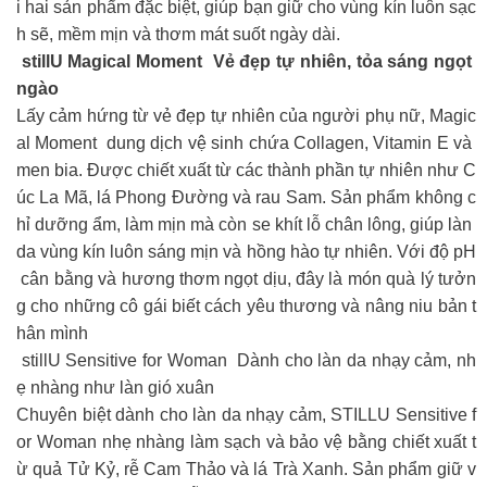
i hai sản phẩm đặc biệt, giúp bạn giữ cho vùng kín luôn sạc
h sẽ, mềm mịn và thơm mát suốt ngày dài.
stillU Magical Moment Vẻ đẹp tự nhiên, tỏa sáng ngọt
ngào
Lấy cảm hứng từ vẻ đẹp tự nhiên của người phụ nữ, Magic
al Moment dung dịch vệ sinh chứa Collagen, Vitamin E và
men bia. Được chiết xuất từ các thành phần tự nhiên như C
úc La Mã, lá Phong Đường và rau Sam. Sản phẩm không c
hỉ dưỡng ẩm, làm mịn mà còn se khít lỗ chân lông, giúp làn
da vùng kín luôn sáng mịn và hồng hào tự nhiên. Với độ pH
cân bằng và hương thơm ngọt dịu, đây là món quà lý tưởn
g cho những cô gái biết cách yêu thương và nâng niu bản t
hân mình
stillU Sensitive for Woman Dành cho làn da nhạy cảm, nh
ẹ nhàng như làn gió xuân
Chuyên biệt dành cho làn da nhạy cảm, STILLU Sensitive f
or Woman nhẹ nhàng làm sạch và bảo vệ bằng chiết xuất t
ừ quả Tử Kỷ, rễ Cam Thảo và lá Trà Xanh. Sản phẩm giữ v