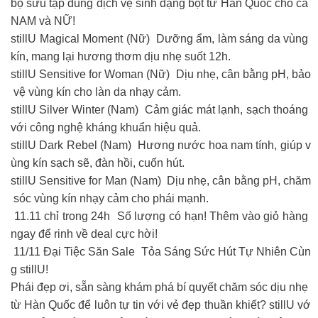
bộ sưu tập dung dịch vệ sinh dạng bọt từ Hàn Quốc cho cả
NAM và NỮ!
stillU Magical Moment (Nữ) Dưỡng ẩm, làm sáng da vùng
kín, mang lại hương thơm dịu nhẹ suốt 12h.
stillU Sensitive for Woman (Nữ) Dịu nhẹ, cân bằng pH, bảo
vệ vùng kín cho làn da nhạy cảm.
stillU Silver Winter (Nam) Cảm giác mát lạnh, sạch thoáng
với công nghệ kháng khuẩn hiệu quả.
stillU Dark Rebel (Nam) Hương nước hoa nam tính, giúp v
ùng kín sạch sẽ, đàn hồi, cuốn hút.
stillU Sensitive for Man (Nam) Dịu nhẹ, cân bằng pH, chăm
sóc vùng kín nhạy cảm cho phái mạnh.
11.11 chỉ trong 24h Số lượng có hạn! Thêm vào giỏ hàng
ngay để rinh về deal cực hời!
11/11 Đại Tiệc Săn Sale Tỏa Sáng Sức Hút Tự Nhiên Cùn
g stillU!
Phái đẹp ơi, sẵn sàng khám phá bí quyết chăm sóc dịu nhẹ
từ Hàn Quốc để luôn tự tin với vẻ đẹp thuần khiết? stillU vớ