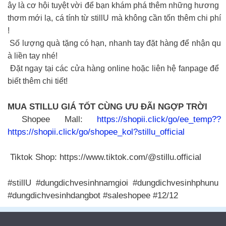
ây là cơ hội tuyệt vời để bạn khám phá thêm những hương
thơm mới lạ, cá tính từ stillU mà không cần tốn thêm chi phí
!
Số lượng quà tặng có hạn, nhanh tay đặt hàng để nhận qu
à liền tay nhé!
Đặt ngay tại các cửa hàng online hoặc liên hệ fanpage để
biết thêm chi tiết!
MUA STILLU GIÁ TỐT CÙNG ƯU ĐÃI NGỢP TRỜI
Shopee Mall:
https://shopii.click/go/ee_temp??
https://shopii.click/go/shopee_kol?stillu_official
Tiktok Shop: https://www.tiktok.com/@stillu.official
#stillU #dungdichvesinhnamgioi #dungdichvesinhphunu
#dungdichvesinhdangbot #saleshopee #12/12