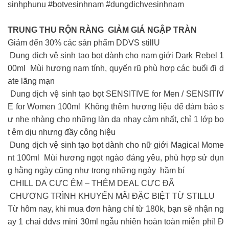
sinhphunu #botvesinhnam #dungdichvesinhnam
TRUNG THU RỘN RÀNG
GIẢM GIÁ NGẬP TRÀN
Giảm đến 30% các sản phẩm DDVS stillU
Dung dịch vệ sinh tạo bọt dành cho nam giới Dark Rebel 1
00ml Mùi hương nam tính, quyến rũ phù hợp các buổi đi d
ate lãng mạn
Dung dịch vệ sinh tạo bọt SENSITIVE for Men / SENSITIV
E for Women 100ml Không thêm hương liệu để đảm bảo s
ự nhẹ nhàng cho những làn da nhạy cảm nhất, chỉ 1 lớp bọ
t êm dịu nhưng đầy công hiệu
Dung dịch vệ sinh tạo bọt dành cho nữ giới Magical Mome
nt 100ml Mùi hương ngọt ngào đáng yêu, phù hợp sử dụn
g hằng ngày cũng như trong những ngày hầm bí
CHILL DA CỰC ÊM – THÊM DEAL CỰC ĐÃ
CHƯƠNG TRÌNH KHUYẾN MÃI ĐẶC BIỆT TỪ STILLU
Từ hôm nay, khi mua đơn hàng chỉ từ 180k, bạn sẽ nhận ng
ay 1 chai ddvs mini 30ml ngẫu nhiên hoàn toàn miễn phí! Đ