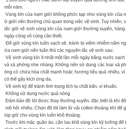
mỗi năm.
Vùng kín của nam giới không phức tạp như vùng kín của n
ữ giới nên thường chủ quan trong việc vệ sinh. Tuy nhiên, v
iệc giữ vệ sinh vùng kín của nam giới thường xuyên, hàng
ngày cũng vô cùng cần thiết.
Để giữ vùng kín luôn sạch sẽ, tránh bị viêm nhiễm nấm ng
ứa nam giới nên tuân thủ các nguyên tắc vệ sinh sau:
Vệ sinh vùng kín ít nhất một lần mỗi ngày bằng nước sạch
và xà phòng nhẹ nhàng. Không nên sử dụng các loại xà ph
òng có chứa hóa chất mạnh hoặc hương liệu quá nhiều, vì
có thể gây kích ứng da.
Vệ sinh kỹ để tránh tình trạng tích tụ chất bẩn, vi khuẩn.
Không sử dụng nước quá nóng
Đảm bảo đồ lót được thay thường xuyên, đặc biệt là khi đổ
mồ hôi nhiều. Chọn đồ lót làm từ vải cotton thoáng khí để g
iúp giữ cho vùng kín luôn khô thoáng.
Trước khi mặc quần áo, cần lau khô vùng kín kỹ lưỡng để t