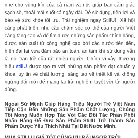
nhẹ cho vùng kín của cả nam và nữ, giúp bạn cảm giác
sạch sẽ, thoải mái suốt cả ngày dài. Dễ sử dụng, tiện lợi và
bảo vệ sức khỏe tối ưu. Trải nghiệm ngay StillU! Xã hội
càng phát triển, nhu cầu chăm sóc cơ thể của người Việt
càng tăng cao và để tìm được những sản phẩm chính hãng,
được sản xuất từ công nghệ cao bởi các nước tiên tiến,
hiện đại lại vừa đảm bảo an toàn, an tâm khi sử dụng vẫn
là nỗi trăn trở của rất nhiều người. Chính vì vậy, thương
hiệu
stillU
được tạo ra với những sản phẩm đạt chuẩn y
khoa, uy tín về chất lượng, sáng tạo về thiết kế và không
ngừng đổi mới để mang lại trải nghiệm tuyệt vời từ người
dùng.
Ngoài Sứ Mệnh Giúp Hàng Triệu Người Trẻ Việt Nam
Tiếp Cận Đến Những Sản Phẩm Chất Lượng, Chúng
Tôi Mong Muốn Hợp Tác Với Các Đối Tác Phân Phối
Nhãn Hàng Để Đưa Sản Phẩm
StillU Trở Thành Sản
Phẩm Được Yêu Thích Nhất Tại Đất Nước Mình.
MUA STILLU GIÁ TỐT CÙNG ƯU ĐÃI NGỢP TRỜI