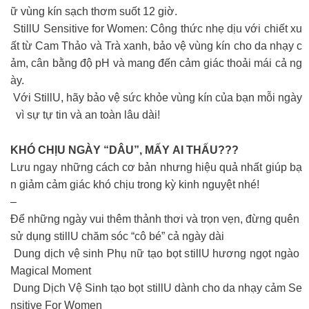
ữ vùng kín sạch thơm suốt 12 giờ.
StillU Sensitive for Women: Công thức nhẹ dịu với chiết xu
ất từ Cam Thảo và Trà xanh, bảo vệ vùng kín cho da nhạy c
ảm, cân bằng độ pH và mang đến cảm giác thoải mái cả ng
ày.
Với StillU, hãy bảo vệ sức khỏe vùng kín của bạn mỗi ngày
vì sự tự tin và an toàn lâu dài!
KHÓ CHỊU NGÀY “DÂU”, MẤY AI THẤU???
Lưu ngay những cách cơ bản nhưng hiệu quả nhất giúp bạ
n giảm cảm giác khó chịu trong kỳ kinh nguyệt nhé!
–
Để những ngày vui thêm thảnh thơi và trọn vẹn, đừng quên
sử dụng stillU chăm sóc “cô bé” cả ngày dài
Dung dịch vệ sinh Phụ nữ tạo bọt stillU hương ngọt ngào
Magical Moment
Dung Dịch Vệ Sinh tạo bọt stillU dành cho da nhạy cảm Se
nsitive For Women