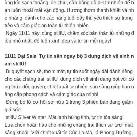
ùng kín sạch thoáng, dễ chịu, cân bằng độ pH tự nhiên để b
ạn luôn thoải mái vận động. Hương thơm thanh khiết và nh
ẹ nhàng, dành cho các nàng tuổi dậy thì, yêu thích sự trong
trẻo và cảm giác an toàn từ thiên nhiên
Ngày 11/11 này, cùng stillU, chăm sóc bản thân từ những đ
iều nhỏ nhất, để luôn xinh đẹp và tự tin mỗi ngày!
11/11 Đại Sale Tự tin săn ngay bộ 3 dung dịch vệ sinh n
am stillU!
Bí quyết sạch sẽ, thơm mát, tự tin suốt ngày dài dành riêng
cho các chàng trai, stillU dung dịch vệ sinh dạng bọt với cô
ng thức độc quyền, chiết xuất tự nhiên, sẵn sàng giúp bạn n
âng cấp phong cách và cảm giác của mình!
Đừng bỏ lỡ cơ hội sở hữu 1 trong 3 phiên bản đang giảm
giá sốc!
stillU Silver Winter Mát lạnh bừng tỉnh, tự tin tỏa sáng!
Lựa chọn hoàn hảo cho những chàng trai thích sự tươi mát
sảng khoái. Với chiết xuất từ Cúc La Mã, lá Phong Đường,