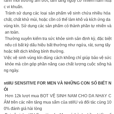
ránh môi trường ẩm ướt, làm tăng nguy cơ nhiễm nấm hoặ
c vi khuẩn.
Tránh sử dụng các loại sản phẩm vệ sinh chứa nhiều hóa
chất, chất khử mùi, hoặc cồn có thể làm khô và kích ứng da
vùng kín. Sử dụng các sản phẩm có thành phần tự nhiên và
an toàn.
Thường xuyên kiểm tra sức khỏe sinh sản định kỳ, đặc biệt
nếu có bất kỳ dấu hiệu bất thường như ngứa, rát, sưng tấy
hoặc tiết dịch không bình thường.
Việc vệ sinh vùng kín đúng cách không chỉ giúp bảo vệ sức
khỏe mà còn góp phần nâng cao chất lượng cuộc sống hà
ng ngày.
stillU SENSITIVE FOR MEN VÀ NHỮNG CON SỐ BIẾT N
ÓI
Hơn 12k lượt mua BỌT VỆ SINH NAM CHO DA NHẠY C
ẢM trên các nền tảng mua sắm của stillU và đối tác cùng 10
0% đánh giá hài lòng