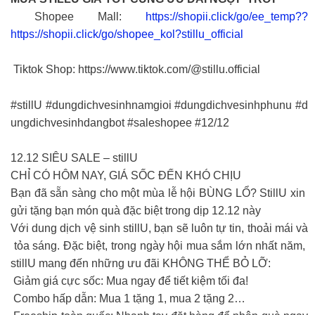
Shopee Mall:
https://shopii.click/go/ee_temp??
https://shopii.click/go/shopee_kol?stillu_official
Tiktok Shop: https://www.tiktok.com/@stillu.official
#stillU #dungdichvesinhnamgioi #dungdichvesinhphunu #d
ungdichvesinhdangbot #saleshopee #12/12
12.12 SIÊU SALE – stillU
CHỈ CÓ HÔM NAY, GIÁ SỐC ĐẾN KHÓ CHỊU
Bạn đã sẵn sàng cho một mùa lễ hội BÙNG LỔ? StillU xin
gửi tặng bạn món quà đặc biệt trong dịp 12.12 này
Với dung dịch vệ sinh stillU, bạn sẽ luôn tự tin, thoải mái và
tỏa sáng. Đặc biệt, trong ngày hội mua sắm lớn nhất năm,
stillU mang đến những ưu đãi KHÔNG THỂ BỎ LỠ:
Giảm giá cực sốc: Mua ngay để tiết kiệm tối đa!
Combo hấp dẫn: Mua 1 tặng 1, mua 2 tặng 2…