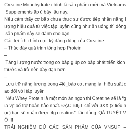
Creatine Monohydrate chính là sản phẩm mới mà Vietnams
Supplements ấp ủ bấy lâu nay.
Nếu cảm thấy cơ bắp chưa thực sự được tiếp nhận năng l
ượng hiệu quả từ việc tập luyện cũng như ăn uống thì dòng
sản phẩm này sẽ dành cho bạn.
Các lợi ích chính cực kỳ đáng dùng của Creatine:
– Thúc đẩy quá trình tổng hợp Protein
–
Tăng lượng nước trong cơ bắp giúp cơ bắp phát triển kích
thước và trở nên đầy đặn hơn
–
Lưu trữ năng lượng trong #tế_bào cơ, mang lại hiệu suất c
ao đối với tập luyện
Nếu Whey Protein là một món ăn ngon thì Creatine sẽ là “g
ia vị” bổ trợ hoàn hảo nhất. ĐẶC BIỆT chỉ với 3XX (x tiểu h
ọc) bạn sẽ nhận được 4g creatine/1 lần dùng. QÁ TUYỆT V
ỜI!!!
TRẢI NGHIỆM ĐỦ CÁC SẢN PHẨM CỦA VNSUP –