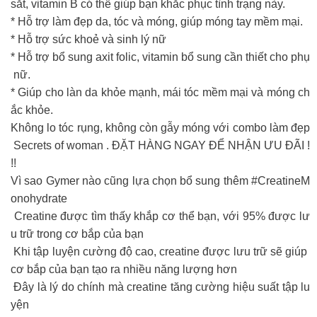
sắt, vitamin B có thể giúp bạn khắc phục tình trạng này.
* Hỗ trợ làm đẹp da, tóc và móng, giúp móng tay mềm mại.
* Hỗ trợ sức khoẻ và sinh lý nữ
* Hỗ trợ bổ sung axit folic, vitamin bổ sung cần thiết cho phụ
nữ.
* Giúp cho làn da khỏe mạnh, mái tóc mềm mại và móng ch
ắc khỏe.
Không lo tóc rụng, không còn gẫy móng với combo làm đẹp
Secrets of woman . ĐẶT HÀNG NGAY ĐỂ NHẬN ƯU ĐÃI !
!!
Vì sao Gymer nào cũng lựa chọn bổ sung thêm #CreatineM
onohydrate
Creatine được tìm thấy khắp cơ thể bạn, với 95% được lư
u trữ trong cơ bắp của bạn
Khi tập luyện cường độ cao, creatine được lưu trữ sẽ giúp
cơ bắp của bạn tạo ra nhiều năng lượng hơn
Đây là lý do chính mà creatine tăng cường hiệu suất tập lu
yện