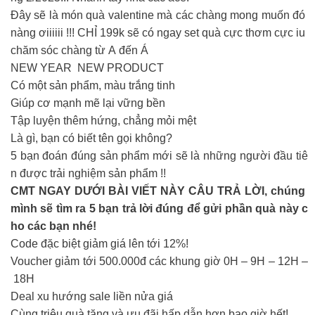
Đây sẽ là món quà valentine mà các chàng mong muốn đó
nàng ơiiiiii !!! CHỈ 199k sẽ có ngay set quà cực thơm cực iu
chăm sóc chàng từ A đến Á
NEW YEAR NEW PRODUCT
Có một sản phẩm, màu trắng tinh
Giúp cơ mạnh mẽ lại vững bền
Tập luyện thêm hứng, chẳng mỏi mệt
Là gì, bạn có biết tên gọi không?
5 bạn đoán đúng sản phẩm mới sẽ là những người đầu tiê
n được trải nghiệm sản phẩm !!
CMT NGAY DƯỚI BÀI VIẾT NÀY CÂU TRẢ LỜI, chúng
mình sẽ tìm ra 5 bạn trả lời đúng để gửi phần quà này c
ho các bạn nhé!
Code đặc biệt giảm giá lên tới 12%!
Voucher giảm tới 500.000đ các khung giờ 0H – 9H – 12H –
18H
Deal xu hướng sale liền nửa giá
Cùng triệu quà tặng và ưu đãi hấp dẫn hơn bao giờ hết!