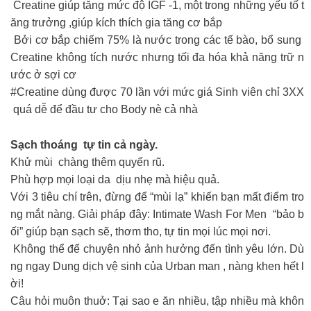
Creatine giúp tăng mức độ IGF -1, một trong những yếu tố t
ăng trưởng ,giúp kích thích gia tăng cơ bắp
Bởi cơ bắp chiếm 75% là nước trong các tế bào, bổ sung
Creatine không tích nước nhưng tối đa hóa khả năng trữ n
ước ở sợi cơ
#Creatine dùng được 70 lần với mức giá Sinh viên chỉ 3XX
quá dễ để đầu tư cho Body nè cả nhà
Sạch thoáng tự tin cả ngày.
Khử mùi chàng thêm quyến rũ.
Phù hợp mọi loại da dịu nhẹ mà hiệu quả.
Với 3 tiêu chí trên, đừng để “mùi lạ” khiến bạn mất điểm tro
ng mắt nàng. Giải pháp đây: Intimate Wash For Men “bảo b
ối” giúp bạn sạch sẽ, thơm tho, tự tin mọi lúc mọi nơi.
Không thể để chuyện nhỏ ảnh hưởng đến tình yêu lớn. Dù
ng ngay Dung dịch vệ sinh của Urban man , nàng khen hết l
ời!
Câu hỏi muôn thuở: Tại sao e ăn nhiều, tập nhiều mà khôn