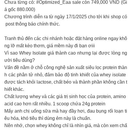
Chưa từng có: #Optimized_Eaa sale còn 749,000 VND (Gi
á gốc 880.000)
Chương trình diễn ra từ ngày 17/1/2025 cho tới khi shop có
post thông báo chính thức.
Tranh thủ đến các chi nhánh hoặc đặt hàng online ngay khô
ng lỡ mất kèo thơm, giá mềm này đi bạn ơiii ​
Vì sao Whey Isolate giá thành cao nhưng lại được lòng ng
ười tiêu dùng?
Vấn đề nằm ở chỗ công nghệ sản xuất siêu lọc protein thàn
h các phân tử nhỏ, đảm bảo độ tinh khiết của whey isolate
được tách khỏi lactose, chất béo và thành phần không cần t
hiết khác.
Chất lượng whey và các giá trị sinh học của protein, amino
acid cao hơn rất nhiều. 1 scoop chứa 24g protein
Mấy anh chị uống sữa mà hay đầy hơi, đau bụng rối loạn ti
êu hóa, khó tiêu thì dùng ẻm này là chuẩn.
Nên nhớ, chọn whey không chỉ là nhìn giá, mà còn xem chấ