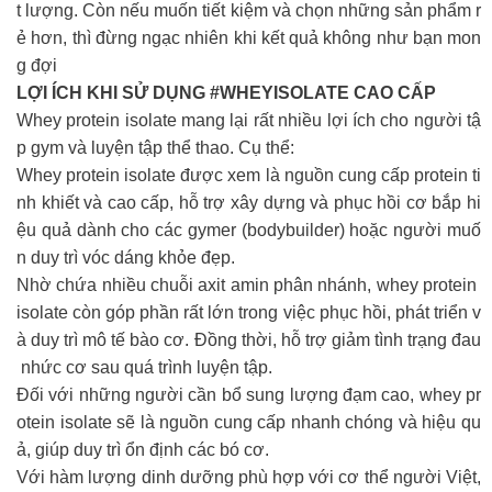
t lượng. Còn nếu muốn tiết kiệm và chọn những sản phẩm r
ẻ hơn, thì đừng ngạc nhiên khi kết quả không như bạn mon
g đợi
LỢI ÍCH KHI SỬ DỤNG #WHEYISOLATE CAO CẤP
Whey protein isolate mang lại rất nhiều lợi ích cho người tậ
p gym và luyện tập thể thao. Cụ thể:
Whey protein isolate được xem là nguồn cung cấp protein ti
nh khiết và cao cấp, hỗ trợ xây dựng và phục hồi cơ bắp hi
ệu quả dành cho các gymer (bodybuilder) hoặc người muố
n duy trì vóc dáng khỏe đẹp.
Nhờ chứa nhiều chuỗi axit amin phân nhánh, whey protein
isolate còn góp phần rất lớn trong việc phục hồi, phát triển v
à duy trì mô tế bào cơ. Đồng thời, hỗ trợ giảm tình trạng đau
nhức cơ sau quá trình luyện tập.
Đối với những người cần bổ sung lượng đạm cao, whey pr
otein isolate sẽ là nguồn cung cấp nhanh chóng và hiệu qu
ả, giúp duy trì ổn định các bó cơ.
Với hàm lượng dinh dưỡng phù hợp với cơ thể người Việt,