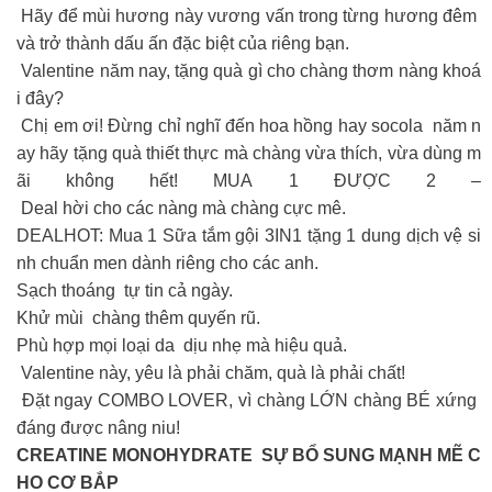
Hãy để mùi hương này vương vấn trong từng hương đêm
và trở thành dấu ấn đặc biệt của riêng bạn.
Valentine năm nay, tặng quà gì cho chàng thơm nàng khoá
i đây?
Chị em ơi! Đừng chỉ nghĩ đến hoa hồng hay socola năm n
ay hãy tặng quà thiết thực mà chàng vừa thích, vừa dùng m
ãi không hết! MUA 1 ĐƯỢC 2 –
Deal hời cho các nàng mà chàng cực mê.
DEALHOT: Mua 1 Sữa tắm gội 3IN1 tặng 1 dung dịch vệ si
nh chuẩn men dành riêng cho các anh.
Sạch thoáng tự tin cả ngày.
Khử mùi chàng thêm quyến rũ.
Phù hợp mọi loại da dịu nhẹ mà hiệu quả.
Valentine này, yêu là phải chăm, quà là phải chất!
Đặt ngay COMBO LOVER, vì chàng LỚN chàng BÉ xứng
đáng được nâng niu!
CREATINE MONOHYDRATE SỰ BỔ SUNG MẠNH MẼ C
HO CƠ BẮP