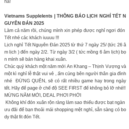
ha!
Vietnams Supplelents | THÔNG BÁO LỊCH NGHỈ TẾT N
GUYÊN ĐÁN 2025
Làm cả năm rồi, chúng mình xin phép được nghỉ ngơi đón
Tết nhé các khách iuuuu !!!
Lịch nghỉ Tết Nguyên Đán 2025 từ thứ 7 ngày 25/ (tức 26 â
m lịch ) đến ngày 2/2. Từ ngày 3/2 ( tức mồng 6 âm lịch) bọ
n mình sẽ bán hàng khai xuân.
Chúc quý khách một năm mới An Khang – Thịnh Vượng và
một kì nghỉ lễ thật vui vẻ , ấm cúng bên người thân gia đình
nhé ĐỪNG QUÊN, sẽ có rất nhiều game hay trong ngày
tết. Hãy để page ở chế độ SEE FIRST để không bỏ lỡ nhé!!
MỪNG NĂM MỚI, DEAL PHƠI PHỚI​
Không khí đón xuân rộn ràng làm sao thiếu được bạt ngàn
ưu đãi để bạn thoải mái shopping mệt nghỉ, sẵn sàng có bo
dy thật fit đón Tết.