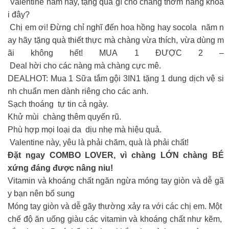
Valentine năm nay, tặng quà gì cho chàng thơm nàng khoá
i đây?
Chị em ơi! Đừng chỉ nghĩ đến hoa hồng hay socola năm n
ay hãy tặng quà thiết thực mà chàng vừa thích, vừa dùng m
ãi không hết! MUA 1 ĐƯỢC 2 –
Deal hời cho các nàng mà chàng cực mê.
DEALHOT: Mua 1 Sữa tắm gội 3IN1 tặng 1 dung dịch vệ si
nh chuẩn men dành riêng cho các anh.
Sạch thoáng tự tin cả ngày.
Khử mùi chàng thêm quyến rũ.
Phù hợp mọi loại da dịu nhẹ mà hiệu quả.
Valentine này, yêu là phải chăm, quà là phải chất!
Đặt ngay COMBO LOVER, vì chàng LỚN chàng BÉ
xứng đáng được nâng niu!
Vitamin và khoáng chất ngăn ngừa móng tay giòn và dễ gã
y bạn nên bổ sung
Móng tay giòn và dễ gãy thường xảy ra với các chị em. Một
chế độ ăn uống giàu các vitamin và khoáng chất như kẽm,