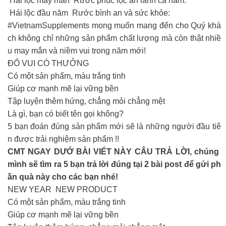
Hái lộc may mắn Rước phúc lộc an lành cả năm.
Hái lộc đầu năm Rước bình an và sức khỏe:
#VietnamSupplements mong muốn mang đến cho Quý khá
ch không chỉ những sản phẩm chất lượng mà còn thật nhiề
u may mắn và niềm vui trong năm mới!
ĐỐ VUI CÓ THƯỞNG
Có một sản phẩm, màu trắng tinh
Giúp cơ mạnh mẽ lại vững bền
Tập luyện thêm hứng, chẳng mỏi chẳng mệt
Là gì, bạn có biết tên gọi không?
5 bạn đoán đúng sản phẩm mới sẽ là những người đầu tiê
n được trải nghiệm sản phẩm !!
CMT NGAY DƯỚ BÀI VIẾT NÀY CÂU TRẢ LỜI, chúng
mình sẽ tìm ra 5 bạn trả lời đúng tại 2 bài post để gửi ph
ần quà này cho các bạn nhé!
NEW YEAR NEW PRODUCT
Có một sản phẩm, màu trắng tinh
Giúp cơ mạnh mẽ lại vững bền