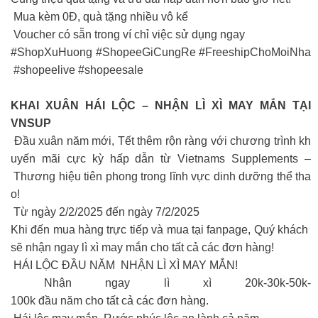
Mua kèm 0Đ, quà tặng nhiều vô kể
Voucher có sẵn trong ví chỉ việc sử dụng ngay
#ShopXuHuong #ShopeeGiCungRe #FreeshipChoMoiNha
#shopeelive #shopeesale
KHAI XUÂN HÁI LỘC – NHẬN LÌ XÌ MAY MẮN TẠI
VNSUP
Đầu xuân năm mới, Tết thêm rộn ràng với chương trình kh
uyến mãi cực kỳ hấp dẫn từ Vietnams Supplements –
Thương hiệu tiên phong trong lĩnh vực dinh dưỡng thể tha
o!
Từ ngày 2/2/2025 đến ngày 7/2/2025
Khi đến mua hàng trực tiếp và mua tại fanpage, Quý khách
sẽ nhận ngay lì xì may mắn cho tất cả các đơn hàng!
HÁI LỘC ĐẦU NĂM NHẬN LÌ XÌ MAY MẮN!
Nhận ngay lì xì 20k-30k-50k-
100k đầu năm cho tất cả các đơn hàng.