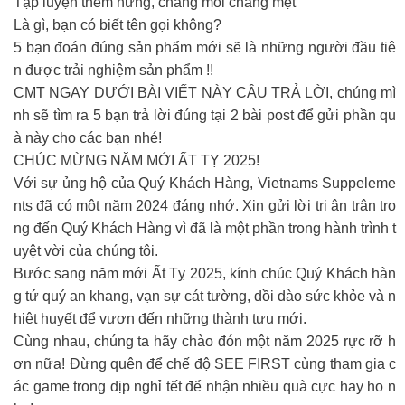
Tập luyện thêm hứng, chẳng mỏi chẳng mệt
Là gì, bạn có biết tên gọi không?
5 bạn đoán đúng sản phẩm mới sẽ là những người đầu tiê
n được trải nghiệm sản phẩm !!
CMT NGAY DƯỚI BÀI VIẾT NÀY CÂU TRẢ LỜI, chúng mì
nh sẽ tìm ra 5 bạn trả lời đúng tại 2 bài post để gửi phần qu
à này cho các bạn nhé!
CHÚC MỪNG NĂM MỚI ẤT TỴ 2025!
Với sự ủng hộ của Quý Khách Hàng, Vietnams Suppeleme
nts đã có một năm 2024 đáng nhớ. Xin gửi lời tri ân trân trọ
ng đến Quý Khách Hàng vì đã là một phần trong hành trình t
uyệt vời của chúng tôi.
Bước sang năm mới Ất Tỵ 2025, kính chúc Quý Khách hàn
g tứ quý an khang, vạn sự cát tường, dồi dào sức khỏe và n
hiệt huyết để vươn đến những thành tựu mới.
Cùng nhau, chúng ta hãy chào đón một năm 2025 rực rỡ h
ơn nữa! Đừng quên để chế độ SEE FIRST cùng tham gia c
ác game trong dịp nghỉ tết để nhận nhiều quà cực hay ho n