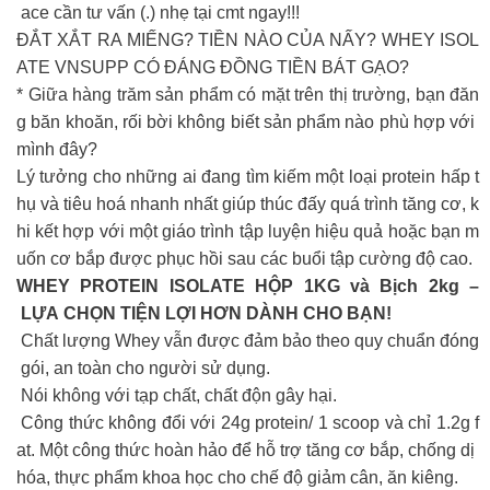
ace cần tư vấn (.) nhẹ tại cmt ngay!!!
ĐẮT XẮT RA MIẾNG? TIỀN NÀO CỦA NẤY? WHEY ISOL
ATE VNSUPP CÓ ĐÁNG ĐỒNG TIỀN BÁT GẠO?
* Giữa hàng trăm sản phẩm có mặt trên thị trường, bạn đăn
g băn khoăn, rối bời không biết sản phẩm nào phù hợp với
mình đây?
Lý tưởng cho những ai đang tìm kiếm một loại protein hấp t
hụ và tiêu hoá nhanh nhất giúp thúc đấy quá trình tăng cơ, k
hi kết hợp với một giáo trình tập luyện hiệu quả hoặc bạn m
uốn cơ bắp được phục hồi sau các buổi tập cường độ cao.
WHEY PROTEIN ISOLATE HỘP 1KG và Bịch 2kg –
LỰA CHỌN TIỆN LỢI HƠN DÀNH CHO BẠN!
Chất lượng Whey vẫn được đảm bảo theo quy chuẩn đóng
gói, an toàn cho người sử dụng.
Nói không với tạp chất, chất độn gây hại.
Công thức không đổi với 24g protein/ 1 scoop và chỉ 1.2g f
at. Một công thức hoàn hảo để hỗ trợ tăng cơ bắp, chống dị
hóa, thực phẩm khoa học cho chế độ giảm cân, ăn kiêng.