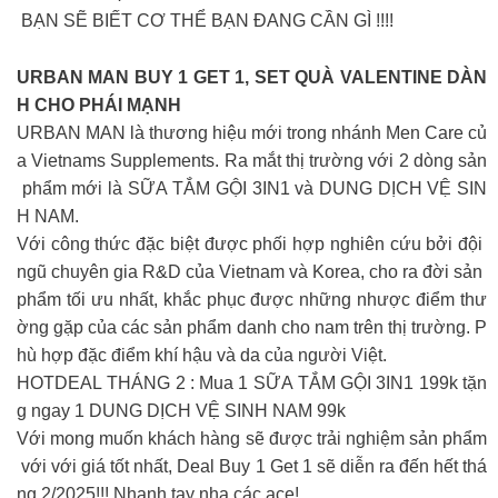
BẠN SẼ BIẾT CƠ THỂ BẠN ĐANG CẦN GÌ !!!!
URBAN MAN BUY 1 GET 1, SET QUÀ VALENTINE DÀN
H CHO PHÁI MẠNH
URBAN MAN là thương hiệu mới trong nhánh Men Care củ
a Vietnams Supplements. Ra mắt thị trường với 2 dòng sản
phẩm mới là SỮA TẮM GỘI 3IN1 và DUNG DỊCH VỆ SIN
H NAM.
Với công thức đặc biệt được phối hợp nghiên cứu bởi đội
ngũ chuyên gia R&D của Vietnam và Korea, cho ra đời sản
phẩm tối ưu nhất, khắc phục được những nhược điểm thư
ờng gặp của các sản phẩm danh cho nam trên thị trường. P
hù hợp đặc điểm khí hậu và da của người Việt.
HOTDEAL THÁNG 2 : Mua 1 SỮA TẮM GỘI 3IN1 199k tặn
g ngay 1 DUNG DỊCH VỆ SINH NAM 99k
Với mong muốn khách hàng sẽ được trải nghiệm sản phẩm
với với giá tốt nhất, Deal Buy 1 Get 1 sẽ diễn ra đến hết thá
ng 2/2025!!! Nhanh tay nha các ace!