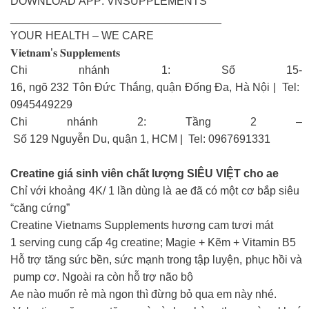
DOWNLOAD APP: VNSUPPLEMENTS
__________________________________
YOUR HEALTH – WE CARE
𝐕𝐢𝐞𝐭𝐧𝐚𝐦’𝐬 𝐒𝐮𝐩𝐩𝐥𝐞𝐦𝐞𝐧𝐭𝐬
Chi nhánh 1: Số 15-
16, ngõ 232 Tôn Đức Thắng, quận Đống Đa, Hà Nội | Tel:
0945449229
Chi nhánh 2: Tầng 2 –
Số 129 Nguyễn Du, quận 1, HCM | Tel: 0967691331
Creatine giá sinh viên chất lượng SIÊU VIỆT cho ae
Chỉ với khoảng 4K/ 1 lần dùng là ae đã có một cơ bắp siêu
“căng cứng”
Creatine Vietnams Supplements hương cam tươi mát
1 serving cung cấp 4g creatine; Magie + Kẽm + Vitamin B5
Hỗ trợ tăng sức bền, sức mạnh trong tập luyện, phục hồi và
pump cơ. Ngoài ra còn hỗ trợ não bộ
Ae nào muốn rẻ mà ngon thì đừng bỏ qua em này nhé.