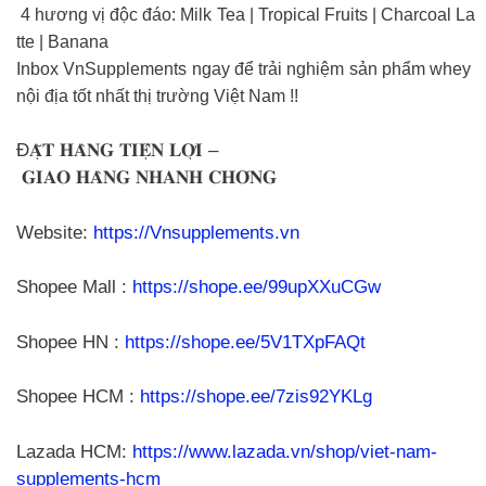
4 hương vị độc đáo: Milk Tea | Tropical Fruits | Charcoal La
tte | Banana
Inbox VnSupplements ngay để trải nghiệm sản phẩm whey
nội địa tốt nhất thị trường Việt Nam !!
Đ𝐀̣̆𝐓 𝐇𝐀̀𝐍𝐆 𝐓𝐈𝐄̣̂𝐍 𝐋𝐎̛̣𝐈 –
𝐆𝐈𝐀𝐎 𝐇𝐀̀𝐍𝐆 𝐍𝐇𝐀𝐍𝐇 𝐂𝐇𝐎́𝐍𝐆
Website:
https://Vnsupplements.vn
Shopee Mall :
https://shope.ee/99upXXuCGw
Shopee HN :
https://shope.ee/5V1TXpFAQt
Shopee HCM :
https://shope.ee/7zis92YKLg
Lazada HCM:
https://www.lazada.vn/shop/viet-nam-
supplements-hcm