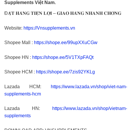
Supplements Việt Nam.
Đ𝐀̣̆𝐓 𝐇𝐀̀𝐍𝐆 𝐓𝐈𝐄̣̂𝐍 𝐋𝐎̛̣𝐈 – 𝐆𝐈𝐀𝐎 𝐇𝐀̀𝐍𝐆 𝐍𝐇𝐀𝐍𝐇 𝐂𝐇𝐎́𝐍𝐆
Website:
https://Vnsupplements.vn
Shopee Mall :
https://shope.ee/99upXXuCGw
Shopee HN :
https://shope.ee/5V1TXpFAQt
Shopee HCM :
https://shope.ee/7zis92YKLg
Lazada HCM:
https://www.lazada.vn/shop/viet-nam-
supplements-hcm
Lazada HN:
https://www.lazada.vn/shop/vietnam-
supplements