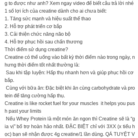
g to được như anh? Xem ngay video để biết câu trả lời nhé
1 số lợi ích của creatine dành cho ai chưa biết:
1. Tăng sức mạnh và hiệu suất thể thao
2. Hỗ trợ phát triển cơ bắp
3. Cải thiện chức năng não bộ
4. Hỗ trợ phục hồi sau chấn thương
Thời điểm sử dụng creatine?
Creatine có thể uống vào bất kỳ thời điểm nào trong ngày, n
hưng thời điểm tốt nhất thường là:
Sau khi tập luyện: Hấp thụ nhanh hơn và giúp phục hồi cơ
bắp.
Cùng với bữa ăn: Đặc biệt khi ăn cùng carbohydrate và pro
tein để tăng cường hấp thụ.
Creatine is like rocket fuel for your muscles it helps you pus
h past your limits
Nếu Whey Protein là một món ăn ngon thì Creatine sẽ là “g
ia vị” bổ trợ hoàn hảo nhất. ĐẶC BIỆT chỉ với 3XX (x tiểu h
ọc) bạn sẽ nhận được 4g creatine/1 lần dùng. QÁ TUYỆT V