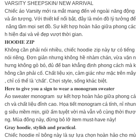
VARSITY SHEEPSKIN/ NEW ARRIVAL
Chiếc áo Varsity mới ra mắt mang đến vẻ ngoài năng động
và ấn tượng. Với thiết kế nổi bật, đây là món đồ lý tưởng để
nâng tầm mọi set đồ. Sự kết hợp hoàn hảo giữa phong các
h hiện đại và vẻ đẹp vượt thời gian.
𝐇𝐎𝐎𝐃𝐈𝐄 𝐙𝐈𝐏
Không cần phải nói nhiều, chiếc hoodie zip này tự có tiếng
nói riêng. Đơn giản nhưng không hề nhàm chán, vừa vặn n
hưng không gò bó, đủ để bạn khẳng định phong cách mà k
hông cần phải cố. Chất liệu xịn, cảm giác như mặc trên mây
, chỉ có thể là ‘chất’. Chơi style, sống khác biệt.
𝐇𝐞𝐫𝐞 𝐭𝐨 𝐠𝐢𝐯𝐞 𝐲𝐨𝐮 𝐚 𝐬𝐢𝐠𝐧 𝐭𝐨 𝐰𝐞𝐚𝐫 𝐚 𝐦𝐨𝐧𝐨𝐠𝐫𝐚𝐦 𝐬𝐰𝐞𝐚𝐭𝐞𝐫
Áo sweater monogram sự kết hợp hoàn hảo giữa phong cá
ch và chất liệu đỉnh cao. Họa tiết monogram cá tính, nỉ nhun
g siêu mềm mịn, giữ ấm tuyệt vời mà vẫn vô cùng thời thượ
ng. Mùa đông này, đừng bỏ lỡ item must-have này!
𝐆𝐫𝐚𝐲 𝐡𝐨𝐨𝐝𝐢𝐞, 𝐬𝐭𝐲𝐥𝐢𝐬𝐡 𝐚𝐧𝐝 𝐩𝐫𝐚𝐜𝐭𝐢𝐜𝐚𝐥.
Chiếc hoodie nỉ bông này là sự lựa chọn hoàn hảo cho mù