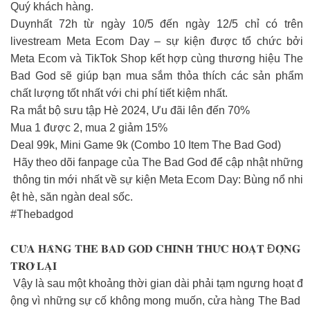
Quý khách hàng.
Duynhất 72h từ ngày 10/5 đến ngày 12/5 chỉ có trên
livestream Meta Ecom Day – sự kiện được tổ chức bởi
Meta Ecom và TikTok Shop kết hợp cùng thương hiệu The
Bad God sẽ giúp bạn mua sắm thỏa thích các sản phẩm
chất lượng tốt nhất với chi phí tiết kiệm nhất.
Ra mắt bộ sưu tập Hè 2024, Ưu đãi lên đến 70%
Mua 1 được 2, mua 2 giảm 15%
Deal 99k, Mini Game 9k (Combo 10 Item The Bad God)
Hãy theo dõi fanpage của The Bad God để cập nhật những
thông tin mới nhất về sự kiện Meta Ecom Day: Bùng nổ nhi
ệt hè, săn ngàn deal sốc.
#Thebadgod
𝐂𝐔̛̉𝐀 𝐇𝐀̀𝐍𝐆 𝐓𝐇𝐄 𝐁𝐀𝐃 𝐆𝐎𝐃 𝐂𝐇𝐈́𝐍𝐇 𝐓𝐇𝐔̛́𝐂 𝐇𝐎𝐀̣𝐓 Đ𝐎̣̂𝐍𝐆
𝐓𝐑𝐎̛̉ 𝐋𝐀̣𝐈
Vậy là sau một khoảng thời gian dài phải tạm ngưng hoạt đ
ộng vì những sự cố không mong muốn, cửa hàng The Bad