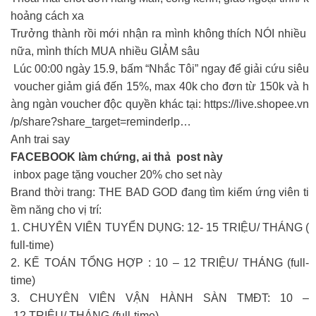
hoảng cách xa
Trưởng thành rồi mới nhận ra mình không thích NÓI nhiều
nữa, mình thích MUA nhiều GIẢM sâu ‍
Lúc 00:00 ngày 15.9, bấm “Nhắc Tôi” ngay để giải cứu siêu
voucher giảm giá đến 15%, max 40k cho đơn từ 150k và h
àng ngàn voucher độc quyền khác tại: https://live.shopee.vn
/p/share?share_target=reminderlp…
Anh trai say
FACEBOOK làm chứng, ai thả post này
inbox page tặng voucher 20% cho set này
Brand thời trang: THE BAD GOD đang tìm kiếm ứng viên ti
ềm năng cho vị trí:
1. CHUYÊN VIÊN TUYỂN DỤNG: 12- 15 TRIỆU/ THÁNG (
full-time)
2. KẾ TOÁN TỔNG HỢP : 10 – 12 TRIỆU/ THÁNG (full-
time)
3. CHUYÊN VIÊN VẬN HÀNH SÀN TMĐT: 10 –
12 TRIỆU/ THÁNG (full-time)