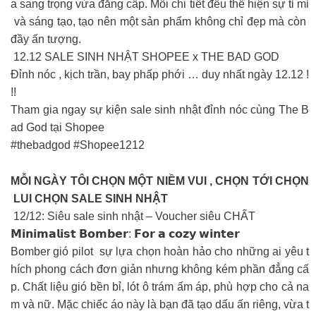
a sang trọng vừa đẳng cấp. Mỗi chi tiết đều thể hiện sự tỉ mỉ
và sáng tạo, tạo nên một sản phẩm không chỉ đẹp mà còn
đầy ấn tượng.
12.12 SALE SINH NHẬT SHOPEE x THE BAD GOD
Đỉnh nóc , kịch trần, bay phấp phới … duy nhất ngày 12.12 !
!!
Tham gia ngay sự kiện sale sinh nhật đỉnh nóc cùng The B
ad God tại Shopee
#thebadgod #Shopee1212
MỖI NGÀY TÔI CHỌN MỘT NIỀM VUI , CHỌN TỚI CHỌN
LUI CHỌN SALE SINH NHẬT
12/12: Siêu sale sinh nhật – Voucher siêu CHẤT
𝗠𝗶𝗻𝗶𝗺𝗮𝗹𝗶𝘀𝘁 𝗕𝗼𝗺𝗯𝗲𝗿: 𝗙𝗼𝗿 𝗮 𝗰𝗼𝘇𝘆 𝘄𝗶𝗻𝘁𝗲𝗿
Bomber gió pilot sự lựa chọn hoàn hảo cho những ai yêu t
hích phong cách đơn giản nhưng không kém phần đẳng cấ
p. Chất liệu gió bền bỉ, lót ô trám ấm áp, phù hợp cho cả na
m và nữ. Mặc chiếc áo này là bạn đã tạo dấu ấn riêng, vừa t