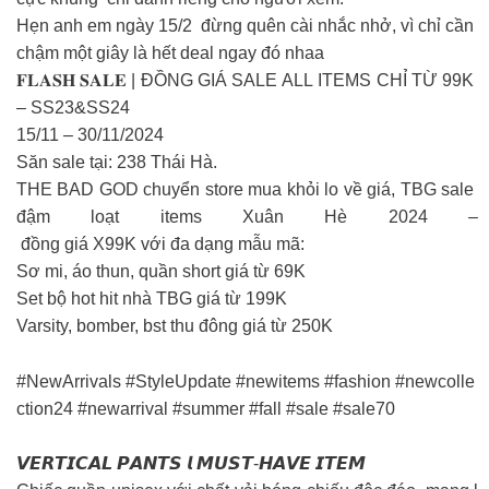
Hẹn anh em ngày 15/2 đừng quên cài nhắc nhở, vì chỉ cần
chậm một giây là hết deal ngay đó nhaa
𝐅𝐋𝐀𝐒𝐇 𝐒𝐀𝐋𝐄 | ĐỒNG GIÁ SALE ALL ITEMS CHỈ TỪ 99K
– SS23&SS24
15/11 – 30/11/2024
Săn sale tại: 238 Thái Hà.
THE BAD GOD chuyển store mua khỏi lo về giá, TBG sale
đậm loạt items Xuân Hè 2024 –
đồng giá X99K với đa dạng mẫu mã:
Sơ mi, áo thun, quần short giá từ 69K
Set bộ hot hit nhà TBG giá từ 199K
Varsity, bomber, bst thu đông giá từ 250K
#NewArrivals #StyleUpdate #newitems #fashion #newcolle
ction24 #newarrival #summer #fall #sale #sale70
𝙑𝙀𝙍𝙏𝙄𝘾𝘼𝙇 𝙋𝘼𝙉𝙏𝙎 𝙡 𝙈𝙐𝙎𝙏-𝙃𝘼𝙑𝙀 𝙄𝙏𝙀𝙈