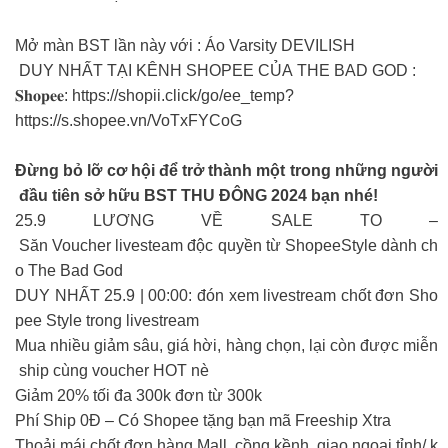
Mở màn BST lần này với : Áo Varsity DEVILISH
DUY NHẤT TẠI KÊNH SHOPEE CỦA THE BAD GOD :
𝐒𝐡𝐨𝐩𝐞𝐞: https://shopii.click/go/ee_temp?
https://s.shopee.vn/VoTxFYCoG
Đừng bỏ lỡ cơ hội để trở thành một trong những người
đầu tiên sở hữu BST THU ĐÔNG 2024 bạn nhé!
25.9 LƯƠNG VỀ SALE TO –
Săn Voucher livesteam độc quyền từ ShopeeStyle dành ch
o The Bad God
DUY NHẤT 25.9 | 00:00: đón xem livestream chốt đơn Sho
pee Style trong livestream
Mua nhiều giảm sâu, giá hời, hàng chọn, lại còn được miễn
ship cùng voucher HOT nè
Giảm 20% tối đa 300k đơn từ 300k
Phí Ship 0Đ – Có Shopee tặng bạn mã Freeship Xtra
Thoải mái chốt đơn hàng Mall, cồng kềnh, giao ngoại tỉnh/ k