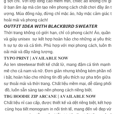
g sợi chỉ. Với lớp lông cáo mềm mịn, chiếc áo không chỉ gi
ữ bạn ấm áp mà còn tạo nên phong cách chất chơi đầy ấn t
ượng. Mùa đông này, đừng chỉ mặc áo, hãy mặc cảm giác t
hoải mái và phong cách!
𝙊𝙐𝙏𝙁𝙄𝙏 𝙄𝘿𝙀𝘼 𝙒𝙄𝙏𝙃 𝘽𝙇𝘼𝘾𝙆𝘽𝙄𝙍𝘿 𝙎𝙒𝙀𝘼𝙏𝙀𝙍
Thời trang không có giới hạn, chỉ có phong cách! Áo, quần
và giày unisex sự kết hợp hoàn hảo cho những ai yêu thíc
h sự tự do và cá tính. Phù hợp với mọi phong cách, luôn th
oải mái và đầy năng lượng.
𝐓𝐘𝐏𝐎 𝐏𝐑𝐈𝐍𝐓 | 𝐀𝐕𝐀𝐈𝐋𝐀𝐁𝐋𝐄 𝐍𝐎𝐖
Áo len streetwear thiết kế chất lừ, mang đậm cá tính mạnh
mẽ cho cả nam và nữ. Đơn giản nhưng không kém phần nổ
i bật, hoàn hảo cho những tín đồ yêu thích sự pha trộn giữa
sự thoải mái và thời trang. Chất liệu mềm mại, dễ dàng phối
đồ, luôn sẵn sàng tạo nên phong cách riêng biệt.
𝐓𝐁𝐆 𝐇𝐎𝐎𝐃𝐈𝐄 𝐙𝐈𝐏 𝐀𝐑𝐂𝐀𝐍𝐄 | 𝐀𝐕𝐀𝐈𝐋𝐀𝐁𝐋𝐄 𝐍𝐎𝐖
Chất liệu nỉ cao cấp, được thiết kế và dệt riêng biệt, kết hợp
cùng họa tiết monogram in nổi tinh tế, mang đến vẻ đẹp vừ