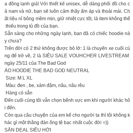
a đông lạnh giá! Với thiết kế unisex, dễ dàng phối đồ cho c
ả nam và nữ, bạn sẽ luôn cảm thấy ấm áp và thoải mái. Ch
ất liệu nỉ bông mềm mịn, giữ nhiệt cực tốt, là item không thể
thiếu trong tủ đồ của bạn.
Sẵn sàng cho những ngày lạnh, bạn đã có chiếc hoodie nà
y chưa?
Trên đời có 2 thứ không được bỏ lỡ: 1 là chuyến xe cuối cù
ng để trở về, 2 là SIÊU SALE VOUHCHER LIVESTREAM
ngày 25/11 của The Bad God
ÁO HOODIE THE BAD GOD NEUTRAL
Size: M L XL
Màu: đen , be, xám đậm, nâu, nâu rêu
Hàng có sẵn
Đến cuối cùng tôi vẫn chọn bênh vực em khi người khác hỏ
i đến.
Còn qua câu chuyện của em kể cho người ta thì tôi không k
hác gì một thằng đàn ông tệ bạc nhất cuộc đời =))
SĂN DEAL SIÊU HỜI