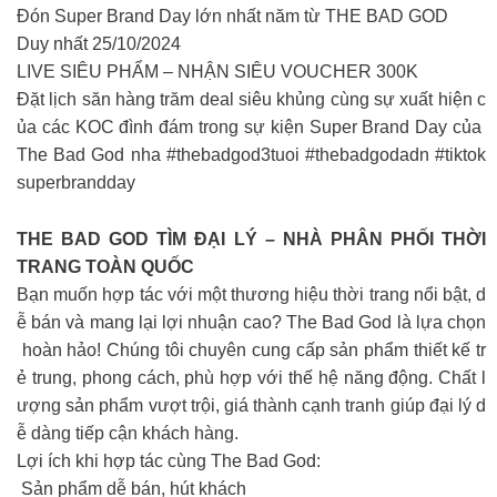
Đón Super Brand Day lớn nhất năm từ THE BAD GOD
Duy nhất 25/10/2024
LIVE SIÊU PHẨM – NHẬN SIÊU VOUCHER 300K
Đặt lịch săn hàng trăm deal siêu khủng cùng sự xuất hiện c
ủa các KOC đình đám trong sự kiện Super Brand Day của
The Bad God nha #thebadgod3tuoi #thebadgodadn #tiktok
superbrandday
THE BAD GOD TÌM ĐẠI LÝ – NHÀ PHÂN PHỐI THỜI
TRANG TOÀN QUỐC
Bạn muốn hợp tác với một thương hiệu thời trang nổi bật, d
ễ bán và mang lại lợi nhuận cao? The Bad God là lựa chọn
hoàn hảo! Chúng tôi chuyên cung cấp sản phẩm thiết kế tr
ẻ trung, phong cách, phù hợp với thế hệ năng động. Chất l
ượng sản phẩm vượt trội, giá thành cạnh tranh giúp đại lý d
ễ dàng tiếp cận khách hàng.
Lợi ích khi hợp tác cùng The Bad God:
Sản phẩm dễ bán, hút khách