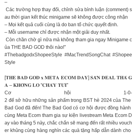
–
Các trường hợp thay đổi, chỉnh sửa bình luận (comment) s
au thời gian kết thúc minigame sẽ không được công nhận
– Mọi kết quả cuối cùng là do ban tổ chức quyết định.
– Mỗi username chỉ được nhận một giải duy nhất.
Còn chần chờ gì nữa mà không tham gia ngay Minigame c
ủa THE BAD GOD thôi nào!”
#ThebadgodxShopeeStyle #MacTrendSongChat #Shopee
Style
[𝐓𝐇𝐄 𝐁𝐀𝐃 𝐆𝐎𝐃 𝐱 𝐌𝐄𝐓𝐀 𝐄𝐂𝐎𝐌 𝐃𝐀𝐘] 𝐒𝐀̆𝐍 𝐃𝐄𝐀𝐋 𝐓𝐇𝐀̉ 𝐆
𝐀 – 𝐊𝐇𝐎̂𝐍𝐆 𝐋𝐎 “𝐂𝐇𝐀́𝐘 𝐓𝐔́𝐈”
Cơ hội 1-0-
2 để sở hữu những sản phẩm trong BST hè 2024 của The
Bad God đã đến! The Bad God có cơ hội được đồng hành
cùng Meta Ecom tham gia sự kiện livestream Meta Ecom D
ay vào tháng 5 này, chắc chắn sẽ mang đến rất nhiều vouch
er khủng cùng hàng nghìn các quà tặng hấp dẫn dành cho