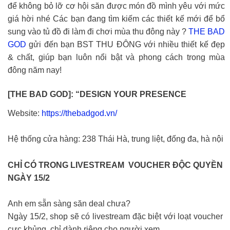
để không bỏ lỡ cơ hội săn được món đồ mình yêu với mức
giá hời nhé Các bạn đang tìm kiếm các thiết kế mới để bổ
sung vào tủ đồ đi làm đi chơi mùa thu đông này ?
THE BAD
GOD
gửi đến bạn BST THU ĐÔNG với nhiều thiết kế đẹp
& chất, giúp bạn luôn nổi bật và phong cách trong mùa
đông năm nay!
[THE BAD GOD]: “DESIGN YOUR PRESENCE
Website:
https://thebadgod.vn/
Hệ thống cửa hàng: 238 Thái Hà, trung liệt, đống đa, hà nội
CHỈ CÓ TRONG LIVESTREAM VOUCHER ĐỘC QUYỀN
NGÀY 15/2
Anh em sẵn sàng săn deal chưa?
Ngày 15/2, shop sẽ có livestream đặc biệt với loạt voucher
cực khủng chỉ dành riêng cho người xem.