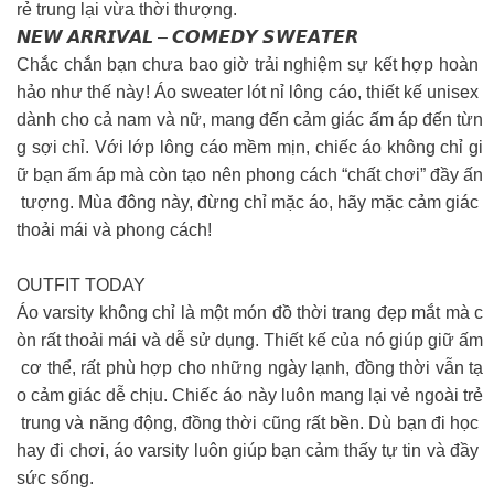
rẻ trung lại vừa thời thượng.
𝙉𝙀𝙒 𝘼𝙍𝙍𝙄𝙑𝘼𝙇 – 𝘾𝙊𝙈𝙀𝘿𝙔 𝙎𝙒𝙀𝘼𝙏𝙀𝙍
Chắc chắn bạn chưa bao giờ trải nghiệm sự kết hợp hoàn
hảo như thế này! Áo sweater lót nỉ lông cáo, thiết kế unisex
dành cho cả nam và nữ, mang đến cảm giác ấm áp đến từn
g sợi chỉ. Với lớp lông cáo mềm mịn, chiếc áo không chỉ gi
ữ bạn ấm áp mà còn tạo nên phong cách “chất chơi” đầy ấn
tượng. Mùa đông này, đừng chỉ mặc áo, hãy mặc cảm giác
thoải mái và phong cách!
OUTFIT TODAY
Áo varsity không chỉ là một món đồ thời trang đẹp mắt mà c
òn rất thoải mái và dễ sử dụng. Thiết kế của nó giúp giữ ấm
cơ thể, rất phù hợp cho những ngày lạnh, đồng thời vẫn tạ
o cảm giác dễ chịu. Chiếc áo này luôn mang lại vẻ ngoài trẻ
trung và năng động, đồng thời cũng rất bền. Dù bạn đi học
hay đi chơi, áo varsity luôn giúp bạn cảm thấy tự tin và đầy
sức sống.