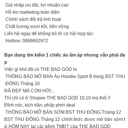
Giá nhập ưu đãi, lợi nhuận cao
Hỗ trợ marketing toàn diện
Chính sách đổi trả linh hoạt
Chất lượng vượt trội, bền vững
Liên hệ ngay để không bỏ lỡ cơ hội hợp tác:
Hotline: 0868682972
Bạn đang tìm kiếm 1 chiếc áo ấm áp nhưng vẫn phải đẹ
p
Việc gì khó đã có THE BAD GOD lo
THÔNG BÁO MỞ BÁN Áo Hoodie Sport B trong BST THU
ĐÔNG Tháng 10
ĐÃ ĐẸP MÀ CÒN HỜI…
Thì chỉ có ở Shopee THE BAD GOD 10.10 mà thôi !!
Đỉnh nóc, kịch trần, phấp phới deal
THÔNG BÁO MỞ BÁN SỚM BST THU ĐÔNG Tháng 12
BST THU ĐÔNG Tháng 12 chính thức được mở bán sớm t
ừ HÔM NAY tại các kênh TMĐT của THE BAD GOD