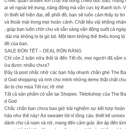
Chiếc quần unisex với chất vải bóng chiếu độc đáo, mang l
ại vẻ ngoài trẻ trung, năng động mà vẫn cực kỳ thanh lịch. V
ới thiết kế hiện đại, dễ phối đồ, bạn sẽ luôn cảm thấy tự tin
và thoải mái trong mọi hoàn cảnh. Chất liệu vải không nhăn
, giúp bạn luôn chỉn chu và sẵn sàng vận động suốt cả ngày
dài mà không lo bị gò bó. Một item không thể thiếu trong tủ
đồ của bạn.
SALE ĐÓN TẾT – DEAL RỘN RÀNG
Chỉ còn 2 tuần nữa thôi là đến Tết rồi, mọi người đã sắm s
ửa được nhiều chưa?
Đây là post nhắc nhở các bạn hãy nhanh chân ghé The Ba
d God shopping và rinh cho mình những items thật chất chu
ẩn bị cho mùa Tết rực rỡ nhé
Tất cả sản phẩm có sẵn tại Shopee, Tiktokshop của The Ba
d God
Chắc chắn bạn chưa bao giờ trải nghiệm sự kết hợp hoàn
hảo như thế này! Áo sweater lót nỉ lông cáo, thiết kế unisex
dành cho cả nam và nữ, mang đến cảm giác ấm áp đến từn