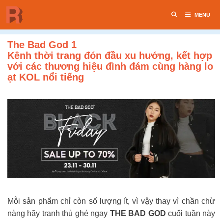
Chuyển
MENU
đến
nội
dung
The Bad God 1
Kênh thời trang đón đầu xu hướng, kết hợp
với các thương hiệu đình đám cùng hàng lo
ạt KOL nổi tiếng
Mỗi sản phẩm chỉ còn số lượng ít, vì vậy thay vì chần chừ
nàng hãy tranh thủ ghé ngay
THE BAD GOD
cuối tuần này