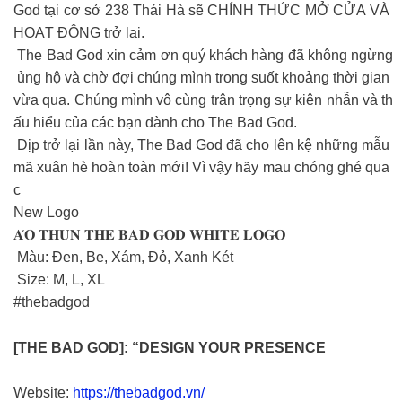
God tại cơ sở 238 Thái Hà sẽ CHÍNH THỨC MỞ CỬA VÀ
HOẠT ĐỘNG trở lại.
The Bad God xin cảm ơn quý khách hàng đã không ngừng
ủng hộ và chờ đợi chúng mình trong suốt khoảng thời gian
vừa qua. Chúng mình vô cùng trân trọng sự kiên nhẫn và th
ấu hiểu của các bạn dành cho The Bad God.
Dịp trở lại lần này, The Bad God đã cho lên kệ những mẫu
mã xuân hè hoàn toàn mới! Vì vậy hãy mau chóng ghé qua
c
New Logo
𝐀́𝐎 𝐓𝐇𝐔𝐍 𝐓𝐇𝐄 𝐁𝐀𝐃 𝐆𝐎𝐃 𝐖𝐇𝐈𝐓𝐄 𝐋𝐎𝐆𝐎
Màu: Đen, Be, Xám, Đỏ, Xanh Két
Size: M, L, XL
#thebadgod
[THE BAD GOD]: “DESIGN YOUR PRESENCE
Website:
https://thebadgod.vn/