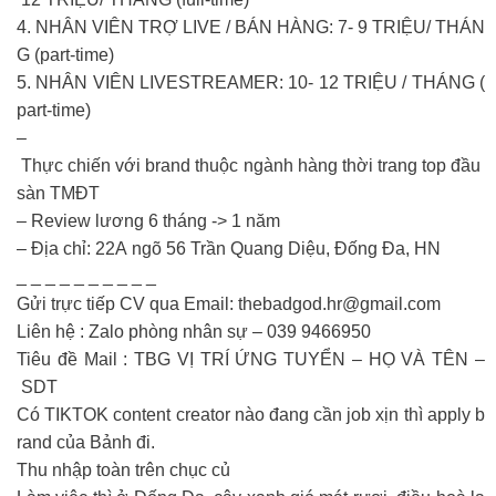
4. NHÂN VIÊN TRỢ LIVE / BÁN HÀNG: 7- 9 TRIỆU/ THÁN
G (part-time)
5. NHÂN VIÊN LIVESTREAMER: 10- 12 TRIỆU / THÁNG (
part-time)
–
Thực chiến với brand thuộc ngành hàng thời trang top đầu
sàn TMĐT
– Review lương 6 tháng -> 1 năm
– Địa chỉ: 22A ngõ 56 Trần Quang Diệu, Đống Đa, HN
_ _ _ _ _ _ _ _ _ _
Gửi trực tiếp CV qua Email:
thebadgod.hr@gmail.com
Liên hệ : Zalo phòng nhân sự – 039 9466950
Tiêu đề Mail : TBG VỊ TRÍ ỨNG TUYỂN – HỌ VÀ TÊN –
SDT
Có TIKTOK content creator nào đang cần job xịn thì apply b
rand của Bảnh đi.
Thu nhập toàn trên chục củ