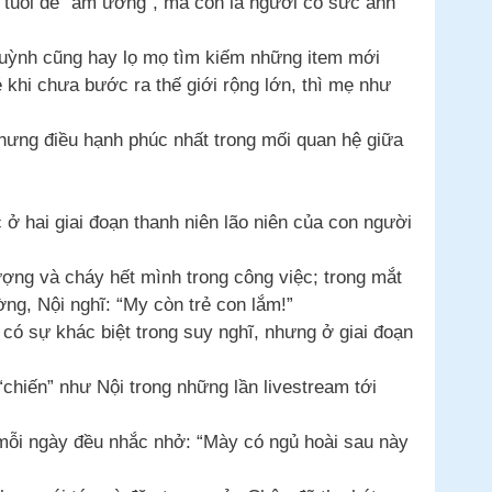
ở tuổi dễ “ẩm ương”, mà còn là người có sức ảnh
Quỳnh cũng hay lọ mọ tìm kiếm những item mới
 khi chưa bước ra thế giới rộng lớn, thì mẹ như
hưng điều hạnh phúc nhất trong mối quan hệ giữa
ở hai giai đoạn thanh niên lão niên của con người
ượng và cháy hết mình trong công việc; trong mắt
ng, Nội nghĩ: “My còn trẻ con lắm!”
có sự khác biệt trong suy nghĩ, nhưng ở giai đoạn
chiến” như Nội trong những lần livestream tới
 mỗi ngày đều nhắc nhở: “Mày có ngủ hoài sau này