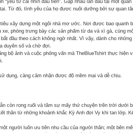
 “yêu từ cái nhìn đầu tiên”. Gặp nhau lần đầu tại một quán 
 tại. Từ đó, tình yêu của họ được nuôi dưỡng bởi sự quan t
 tiêu xây dựng một ngôi nhà mơ ước. Nơi được bao quanh b
u xe, phòng trưng bày các sản phẩm từ da và xì gà, cùng m
 bắt đầu theo cách không ngờ nhất. Vì vậy, dành cho những 
ủa duyên số và chờ đợi.
rằng bộ ảnh và cuộc phỏng vấn mà TheBlueTshirt thực hiện 
i.
n sử dụng, càng cảm nhận được độ mềm mại và dễ chịu.
ẫn còn rong ruổi và tâm sự mấy thứ chuyện trên trời dưới 
t thân từ những khoảnh khắc Kỳ Anh đợi Vy khi tan lớp. Kể
 một người luôn ưu tiên nhu cầu của người thân; một bên m