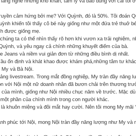
n lắng nghe những khó khăn, tâm lý và bao dung với cái tôi 
 truyền cảm hứng bởi mẹ? Với Quỳnh, đó là 50%. Tôi đoán 
ỳnh khiến tôi thấy cô bé này giống như một đứa trẻ thuở bé
ch được giống mẹ.
húng ta có thể nhìn thấy rõ hơn khi vươn xa trải nghiệm, n
Quỳnh, và yêu ngay cả chính những khuyết điểm của bà.
e Jeans và niềm vui giản đơn từ những điều bình dị nhất.
 cầu ổn định và khát khao được khám phá,những tâm tư khác 
g My và Bà Nội.
ảng livestream. Trong mắt đồng nghiệp, My tràn đầy năng l
n với Nội một nữ doanh nhân đã bươn chải trên thương trườ
c của mình, giống như Nội nhiều chục năm về trước. Mặc dù 
y một phần của chính mình trong con người khác.
ó là khuôn miệng và đôi mắt hay cười. Nên tôi mong My mãi “
hạnh phúc tới Nội, mong Nội tràn đầy năng lượng như My và