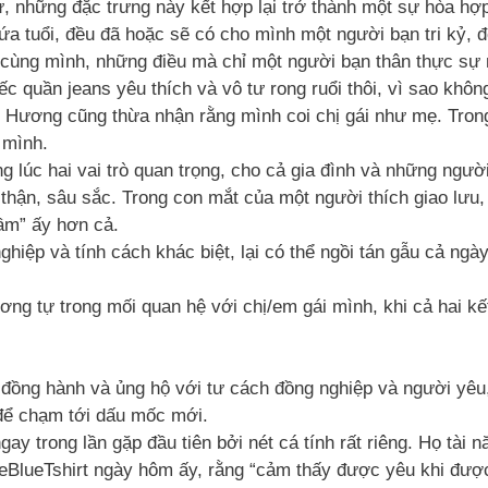
, những đặc trưng này kết hợp lại trở thành một sự hòa hợp
lứa tuổi, đều đã hoặc sẽ có cho mình một người bạn tri kỷ, 
p cùng mình, những điều mà chỉ một người bạn thân thực sự
c quần jeans yêu thích và vô tư rong ruổi thôi, vì sao khôn
ì Hương cũng thừa nhận rằng mình coi chị gái như mẹ. Trong
 mình.
g lúc hai vai trò quan trọng, cho cả gia đình và những ngườ
ẩn thận, sâu sắc. Trong con mắt của một người thích giao lư
rầm” ấy hơn cả.
nghiệp và tính cách khác biệt, lại có thể ngồi tán gẫu cả n
ơng tự trong mối quan hệ với chị/em gái mình, khi cả hai kết
 đồng hành và ủng hộ với tư cách đồng nghiệp và người yêu
 để chạm tới dấu mốc mới.
y trong lần gặp đầu tiên bởi nét cá tính rất riêng. Họ tài nă
eBlueTshirt ngày hôm ấy, rằng “cảm thấy được yêu khi được 