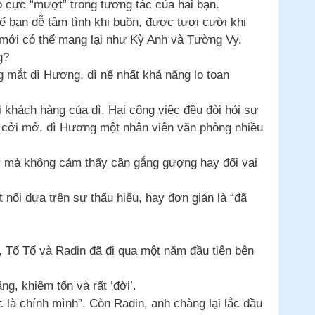
 cực “mượt” trong tương tác của hai bạn.
để bạn dễ tâm tình khi buồn, được tươi cười khi
 mới có thể mang lại như Kỳ Anh và Tường Vy.
g?
 mắt dì Hương, dì nể nhất khả năng lo toan
i khách hàng của dì. Hai công việc đều đòi hỏi sự
u, cởi mở, dì Hương một nhân viên văn phòng nhiều
gày mà không cảm thấy cần gắng gượng hay đổi vai
 nối dựa trên sự thấu hiểu, hay đơn giản là “đã
, Tố Tố và Radin đã đi qua một năm đầu tiên bên
ng, khiêm tốn và rất ‘đời’.
là chính mình”. Còn Radin, anh chàng lại lắc đầu