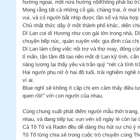
hướng ngoại, một nửa hướng nộiKhông phải bù trừ
Mong rằng tất cả những cô gái, chàng trai, ở mọi 
vui, và có người bắt nhịp được tần số và hòa hợ
Chủ nhật thức dậy ở một thành phố khác, diện chiế
Dì Lan coi dì Hương như con gái lớn trong nhà, D
chuyện bếp núc, quán xuyến việc gia đình của chị
Dì Lan làm công việc nội trợ và thợ may, đóng cùn
tỉ mẩn, tận tâm đã tạo nên một dì Lan kỹ tính, c
năng lượng lại thấy yêu và trân quý “nét cá tính t
Hai người phụ nữ ở hai độ tuổi, trải nghiệm nghề 
vì ai.
Blue nghĩ sẽ không ít cặp chị em cảm thấy điều tư
quen rồi!” với con người của nhau.
Cùng chung xuất phát điểm người mẫu thời trang,
nhau, và đang tiếp tục vun vén số ngày lẻ còn lại
Cả Tố Tố và Radin đều dễ dàng thu hút sự chú ý nga
Tố Tố từng chia sẻ trong cuộc trò chuyện cùng Th