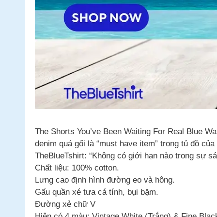
The Shorts You’ve Been Waiting For Real Blue Was
denim quá gối là “must have item” trong tủ đồ của 
TheBlueTshirt: “Không có giới hạn nào trong sự sá
Chất liệu: 100% cotton.
Lưng cao định hình đường eo và hông.
Gấu quần xé tưa cá tính, bụi bặm.
Đường xẻ chữ V
Hiện có 4 màu: Vintage White (Trắng) & Fine Bla