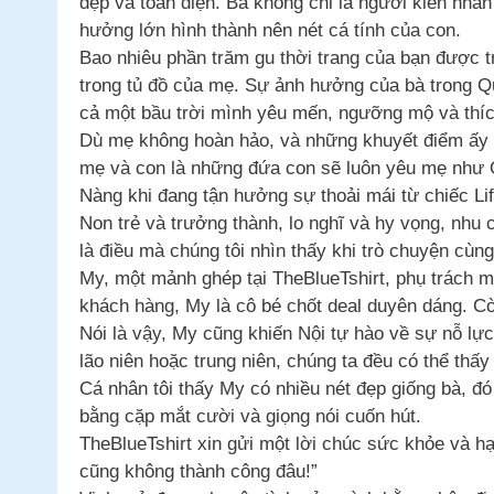
đẹp và toàn diện. Bà không chỉ là người kiên nhẫ
hưởng lớn hình thành nên nét cá tính của con.
Bao nhiêu phần trăm gu thời trang của bạn được
trong tủ đồ của mẹ. Sự ảnh hưởng của bà trong Qu
cả một bầu trời mình yêu mến, ngưỡng mộ và thí
Dù mẹ không hoàn hảo, và những khuyết điểm ấy c
mẹ và con là những đứa con sẽ luôn yêu mẹ như 
Nàng khi đang tận hưởng sự thoải mái từ chiếc Lif
Non trẻ và trưởng thành, lo nghĩ và hy vọng, nhu
là điều mà chúng tôi nhìn thấy khi trò chuyện cùn
My, một mảnh ghép tại TheBlueTshirt, phụ trách m
khách hàng, My là cô bé chốt deal duyên dáng. Cò
Nói là vậy, My cũng khiến Nội tự hào về sự nỗ lự
lão niên hoặc trung niên, chúng ta đều có thể thấ
Cá nhân tôi thấy My có nhiều nét đẹp giống bà, đ
bằng cặp mắt cười và giọng nói cuốn hút.
TheBlueTshirt xin gửi một lời chúc sức khỏe và 
cũng không thành công đâu!”