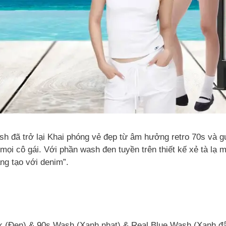
h đã trở lại Khai phóng vẻ đẹp từ âm hưởng retro 70s và gu
mọi cô gái. Với phần wash đen tuyền trên thiết kế xẻ tà lạ m
ng tạo với denim”.
ck (Đen) & 90s Wash (Xanh nhạt) & Real Blue Wash (Xanh đ