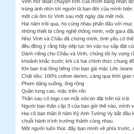
Vinh mở đoạn chuyện tình của mình bằng nhận định
trúng ánh nhìn tới người là bạn đời của mình hiện
một cái ôm từ Vinh sau một ngày dài mệt mỏi.
Hai năm trôi qua, họ cùng nhau phấn đấu với mục
những thiết bị công nghệ thông minh, một gara đậ
Như Vinh và Châu đã chứng minh, tình yêu có thể
đều đồng ý rằng hãy tiếp tục tin vào sự sắp đặt c
Dành riêng cho Châu và Vinh, chúng tôi hy vọng 
khoảnh khắc trước khi cả hai chính thức chung đô
Khi bạn trai lồng tiếng cho bạn gái mặc Life Jeans
Chất liệu: 100% cotton denim, càng qua thời gia
Phom dáng suông, ống rộng
Quần lưng cao, mặc trên rốn
Thân sau có logo con mắt silicon đặt trên túi trái
Người bạn thân cấp 3 của bạn giờ thế nào, mình v
Hai cô bạn thân 8 năm Kỳ Anh Tường Vy bắt đầu kế
chuỗi hành trình trưởng thành cùng nhau.
Một người luôn thúc đẩy bạn mình về phía trước,