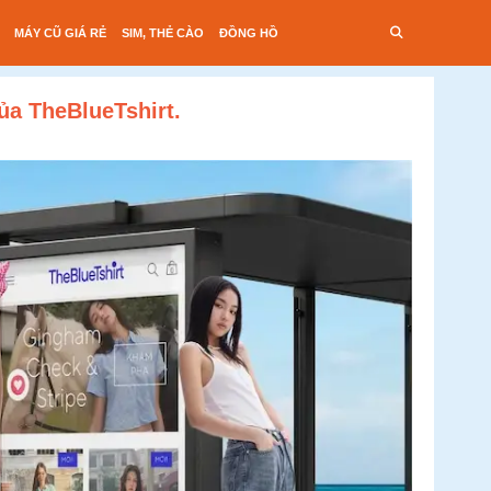
MÁY CŨ GIÁ RẺ
SIM, THẺ CÀO
ĐỒNG HỒ
ủa TheBlueTshirt.