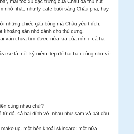
bar, mái tóc xù đặc trưng của Châu đã thu hút
âm nhỏ nhặt, như ly cafe buổi sáng Châu pha, hay
ởi những chiếc gấu bông mà Châu yêu thích,
ột khoảng sân nhỏ dành cho thú cưng.
ai vẫn chưa tìm được nửa kia của mình, cả hai
vừa sẽ là một kỷ niệm đẹp để hai bạn cùng nhớ về
biển cùng nhau chứ?
 từ đó, cả hai dính với nhau như sam và bắt đầu
ê make up, một bên khoái skincare; một nửa