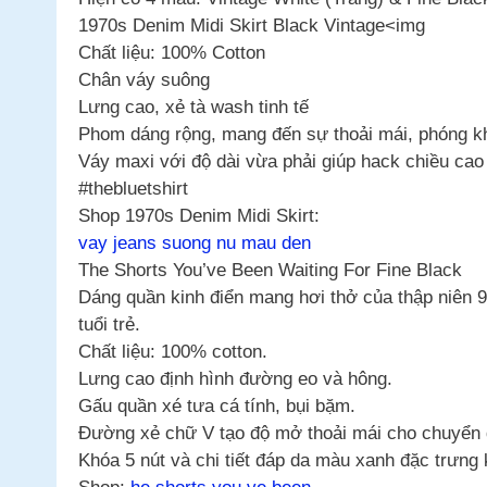
1970s Denim Midi Skirt Black Vintage<img
Chất liệu: 100% Cotton
Chân váy suông
Lưng cao, xẻ tà wash tinh tế
Phom dáng rộng, mang đến sự thoải mái, phóng 
Váy maxi với độ dài vừa phải giúp hack chiều cao
#thebluetshirt
Shop 1970s Denim Midi Skirt:
vay jeans suong nu mau den
The Shorts You’ve Been Waiting For Fine Black
Dáng quần kinh điển mang hơi thở của thập niên 
tuổi trẻ.
Chất liệu: 100% cotton.
Lưng cao định hình đường eo và hông.
Gấu quần xé tưa cá tính, bụi bặm.
Đường xẻ chữ V tạo độ mở thoải mái cho chuyển đ
Khóa 5 nút và chi tiết đáp da màu xanh đặc trưng