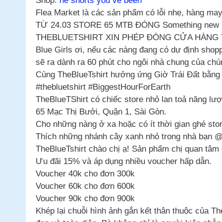
Shop:
he shorts you ve been
Flea Market là các sản phẩm có lỗi nhẹ, hàng ma
TỪ 24.03 STORE 65 MTB ĐÓNG Something new i
THEBLUETSHIRT XIN PHÉP ĐÓNG CỬA HÀNG TỪ
Blue Girls ơi, nếu các nàng đang có dự định shopp
sẽ ra dành ra 60 phút cho ngôi nhà chung của chú
Cùng TheBlueTshirt hưởng ứng Giờ Trái Đất bằng h
#thebluetshirt #BiggestHourForEarth
TheBlueTShirt có chiếc store nhỏ lan toả năng lư
65 Mạc Thị Bưởi, Quận 1, Sài Gòn.
Cho những nàng ở xa hoặc có ít thời gian ghé sto
Thích những nhánh cây xanh nhỏ trong nhà bạn @v
TheBlueTshirt chào chị ạ! Sản phẩm chị quan tâm
Ưu đãi 15% và áp dụng nhiều voucher hấp dẫn.
Voucher 40k cho đơn 300k
Voucher 60k cho đơn 600k
Voucher 90k cho đơn 900k
Khép lại chuỗi hình ảnh gắn kết thân thuộc của T