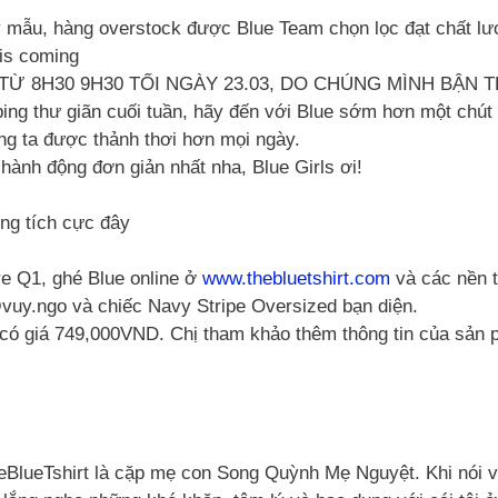
y mẫu, hàng overstock được Blue Team chọn lọc đạt chất l
s coming
 8H30 9H30 TỐI NGÀY 23.03, DO CHÚNG MÌNH BẬN TH
ing thư giãn cuối tuần, hãy đến với Blue sớm hơn một chút 
ng ta được thảnh thơi hơn mọi ngày.
ành động đơn giản nhất nha, Blue Girls ơi!
ợng tích cực đây
re Q1, ghé Blue online ở
www.thebluetshirt.com
và các nền 
uy.ngo và chiếc Navy Stripe Oversized bạn diện.
 có giá 749,000VND. Chị tham khảo thêm thông tin của sản
heBlueTshirt là cặp mẹ con Song Quỳnh Mẹ Nguyệt. Khi nói v