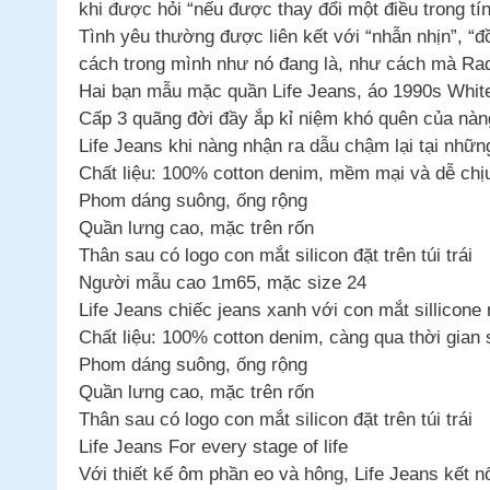
khi được hỏi “nếu được thay đổi một điều trong tín
Tình yêu thường được liên kết với “nhẫn nhịn”, “đ
cách trong mình như nó đang là, như cách mà Rad
Hai bạn mẫu mặc quần Life Jeans, áo 1990s White
Cấp 3 quãng đời đầy ắp kỉ niệm khó quên của nàn
Life Jeans khi nàng nhận ra dẫu chậm lại tại nhữn
Chất liệu: 100% cotton denim, mềm mại và dễ chịu
Phom dáng suông, ống rộng
Quần lưng cao, mặc trên rốn
Thân sau có logo con mắt silicon đặt trên túi trái
Người mẫu cao 1m65, mặc size 24
Life Jeans chiếc jeans xanh với con mắt sillicone
Chất liệu: 100% cotton denim, càng qua thời gia
Phom dáng suông, ống rộng
Quần lưng cao, mặc trên rốn
Thân sau có logo con mắt silicon đặt trên túi trái
Life Jeans For every stage of life
Với thiết kế ôm phần eo và hông, Life Jeans kết