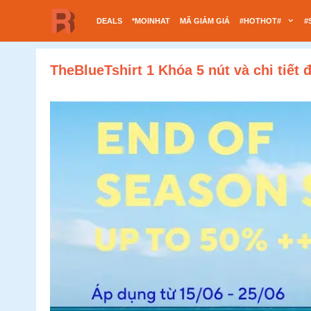
Chuyển
DEALS
*MOINHAT
MÃ GIẢM GIÁ
#HOTHOT#
#
đến
nội
dung
TheBlueTshirt 1 Khóa 5 nút và chi tiết