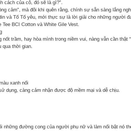
h cách của cô, đó sẽ là gì?”.
ồng cảm”, mà đôi khi quên rằng, chính sự sẵn sàng lắng ngh
in và Tố Tố yêu, mới thực sự là lời giải cho những người đ
 Tee BCI Cotton và White Gile Vest.
g
g nốt trầm, hay hòa mình trong niềm vui, nàng vẫn cần thật “
 qua thời gian.
 màu xanh nổi
n sử dụng, càng cảm nhận được độ mềm mại và dễ chịu.
 nối những đường cong của người phụ nữ và làm nổi bật nó 