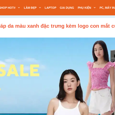
SHOP HOT#
LÀM ĐẸP
LAPTOP
GIA DỤNG
PHỤ KIỆN
PC, MÁY IN
 đáp da màu xanh đặc trưng kèm logo con mắt c