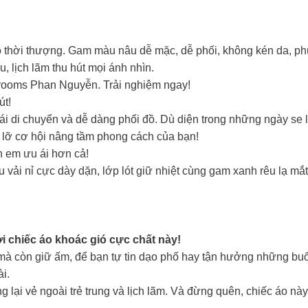
aro thời thượng. Gam màu nâu dễ mặc, dễ phối, không kén da, p
u, lịch lãm thu hút mọi ánh nhìn.
rooms Phan Nguyễn. Trải nghiệm ngay!
út!
 mái di chuyển và dễ dàng phối đồ. Dù diện trong những ngày se
ỏ lỡ cơ hội nâng tầm phong cách của bạn!
h em ưu ái hơn cả!
u vải nỉ cực dày dặn, lớp lót giữ nhiệt cùng gam xanh rêu lạ m
 chiếc áo khoác gió cực chất này!
mà còn giữ ấm, để bạn tự tin dạo phố hay tận hưởng những buổi 
i.
 lại vẻ ngoài trẻ trung và lịch lãm. Và đừng quên, chiếc áo n