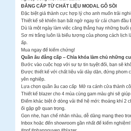
ĐẲNG CẤP TỪ CHẤT LIỆU MODAL GỖ SỒI
Đặc biệt giá thành cực hợp lý cho anh muốn trải ng
Thiết kế sẽ khiến bạn bất ngờ ngay từ cái chạm đầu 
Dù là một ngày làm việc căng thẳng hay những buổi gặ
Sơ mi trắng luôn là biểu tượng của phong cách lịch 
ấp.
Mua ngay để kiểm chứng!
Quần âu đẳng cấp – Chìa khóa làm chủ những cu
Bước vào cuộc họp với sự tự tin tuyệt đối, bạn sẽ k
Được thiết kế với chất liệu vải dày dặn, đứng phom 
yên nghiệp.
Lựa chọn quần âu cao cấp Mở ra cánh cửa thành côn
Thiết kế blazer cho 4 mùa cùng gam màu ghi sẽ giúp
Điểm khác biệt ở dòng vải thế hệ mới: thoáng khí 2 
ổi gặp gỡ quan trọng.
Gọn nhẹ, hạn chế nhăn nhàu, dễ dàng mang theo tron
Inbox hoặc đến showroom gần nhất để kiểm nghiệm!
#pnf #phannguyen #blazer