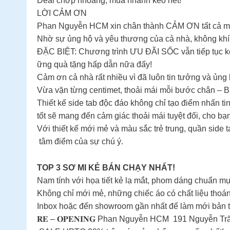
Deal chớp nhoáng, mua nhanh kẻo hết!
LỜI CẢM ƠN
Phan Nguyễn HCM xin chân thành CẢM ƠN tất cả mọ
Nhờ sự ủng hộ và yêu thương của cả nhà, không khí 
ĐẶC BIỆT: Chương trình ƯU ĐÃI SỐC vẫn tiếp tục kéo
ững quà tặng hấp dẫn nữa đấy!
Cảm ơn cả nhà rất nhiều vì đã luôn tin tưởng và ủn
Vừa vặn từng centimet, thoải mái mỗi bước chân – Bí
Thiết kế side tab độc đáo không chỉ tạo điểm nhấn t
tốt sẽ mang đến cảm giác thoải mái tuyệt đối, cho bạ
Với thiết kế mới mẻ và màu sắc trẻ trung, quần side 
tâm điểm của sự chú ý.
TOP 3 SƠ MI KẺ BÁN CHẠY NHẤT!
Nam tính với họa tiết kẻ lạ mắt, phom dáng chuẩn mực
Không chỉ mới mẻ, những chiếc áo có chất liệu thoáng
Inbox hoặc đến showroom gần nhất để làm mới bản 
𝐑𝐄 – 𝐎𝐏𝐄𝐍𝐈𝐍𝐆 Phan Nguyễn HCM 191 Nguyễn Trã