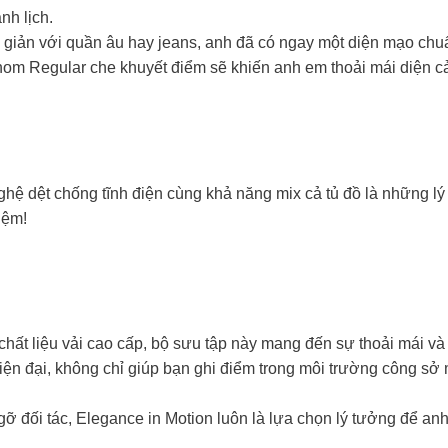
nh lịch.
n giản với quần âu hay jeans, anh đã có ngay một diện mạo ch
hom Regular che khuyết điểm sẽ khiến anh em thoải mái diện cả
hệ dệt chống tĩnh điện cùng khả năng mix cả tủ đồ là những lý 
iệm!
chất liệu vải cao cấp, bộ sưu tập này mang đến sự thoải mái và 
iện đại, không chỉ giúp bạn ghi điểm trong môi trường công sở 
 đối tác, Elegance in Motion luôn là lựa chọn lý tưởng để anh