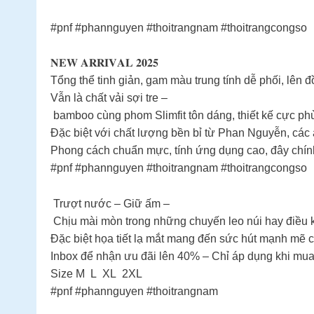
#pnf #phannguyen #thoitrangnam #thoitrangcongso
𝐍𝐄𝐖 𝐀𝐑𝐑𝐈𝐕𝐀𝐋 𝟐𝟎𝟐𝟓
Tổng thể tinh giản, gam màu trung tính dễ phối, lên đồ
Vẫn là chất vải sợi tre –
bamboo cùng phom Slimfit tôn dáng, thiết kế cực phù
Đặc biệt với chất lượng bền bỉ từ Phan Nguyễn, các 
Phong cách chuẩn mực, tính ứng dụng cao, đây chính
#pnf #phannguyen #thoitrangnam #thoitrangcongso
Trượt nước – Giữ ấm –
Chịu mài mòn trong những chuyến leo núi hay điều k
Đặc biệt họa tiết lạ mắt mang đến sức hút mạnh mẽ c
Inbox để nhận ưu đãi lên 40% – Chỉ áp dụng khi mua
Size M L XL 2XL
#pnf #phannguyen #thoitrangnam