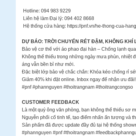
Hotline: 094 983 9229
Liên hệ làm Đại lý: 094 402 8668
Hệ thống cửa hàng: https://pnf.vn/he-thong-cua-han
DỰ BÁO: TRỜI CHUYỂN RÉT ĐẬM, KHÔNG KHÍ
Bảo vệ cơ thể với áo phao đại hàn – Chống lạnh qua 
Không thể thiếu trong những ngày mưa phùn, nhiệt độ 
áng vẫn bền bỉ như mới.
Đặc biệt lớp bảo vệ chắc chắn: Khóa kéo chống rỉ sét
Giảm 40% khi đặt online. Inbox ngay để nhận ưu đãi!
#pnf #phannguyen #thoitrangnam #thoitrangcongso
CUSTOMER FEEDBACK
Là một quý ông văn phòng, bạn không thể thiếu sơ m
Nguyễn phối cổ tinh tế, tạo điểm nhấn ấn tượng và thu
Sản phẩm đã được update đầy đủ tại hệ thống show
#phannguyen #pnf #thoitrangnam #feedbackphanng