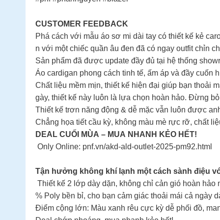
CUSTOMER FEEDBACK
Phá cách với mẫu áo sơ mi dài tay có thiết kế kẻ c
n với một chiếc quần âu đen đã có ngay outfit chỉn ch
Sản phẩm đã được update đầy đủ tại hệ thống show
Áo cardigan phong cách tinh tế, ấm áp và đầy cuốn h
Chất liệu mềm mịn, thiết kế hiện đại giúp bạn thoải
gày, thiết kế này luôn là lựa chọn hoàn hảo. Đừng b
Thiết kế trơn năng động & dễ mặc vẫn luôn được an
Chẳng họa tiết cầu kỳ, không màu mè rực rỡ, chất liệ
DEAL CUỐI MÙA – MUA NHANH KẺO HẾT!
Only Online: pnf.vn/akd-ald-outlet-2025-pm92.html
Tận hưởng không khí lạnh một cách sành điệu với
Thiết kế 2 lớp dày dặn, không chỉ cản gió hoàn hảo 
% Poly bền bỉ, cho bạn cảm giác thoải mái cả ngày dà
Điểm cộng lớn: Màu xanh rêu cực kỳ dễ phối đồ, mang