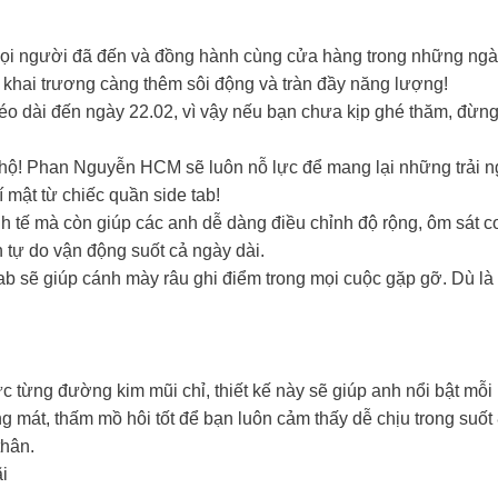
i người đã đến và đồng hành cùng cửa hàng trong những ngà
khai trương càng thêm sôi động và tràn đầy năng lượng!
 dài đến ngày 22.02, vì vậy nếu bạn chưa kịp ghé thăm, đừng 
g hộ! Phan Nguyễn HCM sẽ luôn nỗ lực để mang lại những trải n
 mật từ chiếc quần side tab!
inh tế mà còn giúp các anh dễ dàng điều chỉnh độ rộng, ôm sát 
n tự do vận động suốt cả ngày dài.
tab sẽ giúp cánh mày râu ghi điểm trong mọi cuộc gặp gỡ. Dù là
 từng đường kim mũi chỉ, thiết kế này sẽ giúp anh nổi bật mỗi k
 mát, thấm mồ hôi tốt để bạn luôn cảm thấy dễ chịu trong suốt 
thân.
i