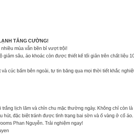
g
 LẠNH TĂNG CƯỜNG!
nhiều mùa vẫn bền bỉ vượt trội!
giảm sâu, áo khoác còn được thiết kế tối giản trên chất liệu 1
 và cúc bấm bên ngoài, tự tin băng qua mọi thời tiết khắc nghi
i trắng lịch lãm và chỉn chu mặc thường ngày. Không chỉ còn l
 hút, đặc biệt tránh được tình trạng bai sờn và ố vàng ở cổ áo.
rooms Phan Nguyễn. Trải nghiệm ngay!
uyen