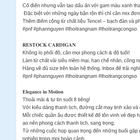
Cổ điển nhưng vẫn tạo dấu ấn với gam màu xanh tha
Đặc biệt với những ngày bận rộn thì chỉ cần mix đơ
Thêm điểm cộng từ chất liệu Tencel – bạch đàn và p
#pnf #phannguyen #thoitrangnam #thoitrangcongso
𝐑𝐄𝐒𝐓𝐎𝐂𝐊 𝐂𝐀𝐑𝐃𝐈𝐆𝐀𝐍
Không lo phối đồ, cân mọi phong cách & độ tuổi!
Làm từ chất vải siêu mềm mại, hạn chế nhăn, công ng
Hàng về đủ size trên toàn hệ thống. Inbox để trải ngh
#pnf #phannguyen #thoitrangnam #thoitrangcongso
𝐄𝐥𝐞𝐠𝐚𝐧𝐜𝐞 𝐢𝐧 𝐌𝐨𝐭𝐢𝐨𝐧
Thoải mái & tự tin suốt 8 tiếng!
Với kiểu dáng thanh lịch, đường cắt may tinh xảo và 
Mỗi chiếc quần âu được thiết kế để tôn vinh vẻ đẹp h
ạo nên phong cách thanh lịch, sang trọng.
Từ những cuộc họp quan trọng đến những buổi gặp gỡ
nghiệp trong mọi hoàn cảnh.