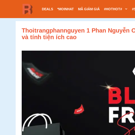
Chuyển
DEALS
*MOINHAT
MÃ GIẢM GIÁ
#HOTHOT#
#
đến
nội
dung
Thoitrangphannguyen 1 Phan Nguyễn On
và tính tiện ích cao