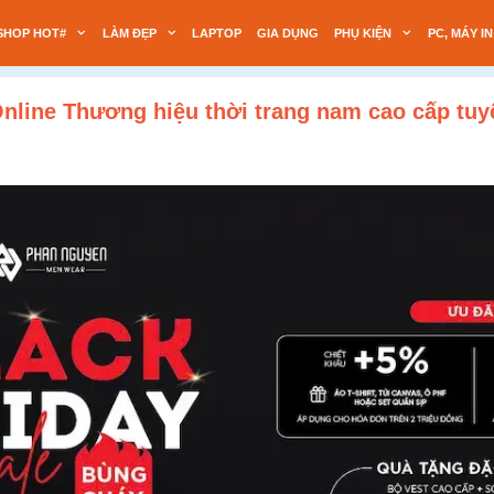
SHOP HOT#
LÀM ĐẸP
LAPTOP
GIA DỤNG
PHỤ KIỆN
PC, MÁY IN
line Thương hiệu thời trang nam cao cấp tuy