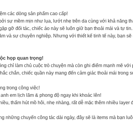
hiệm các dòng sản phẩm cao cấp!
bởi sự mềm mịn như lụa, lướt nhẹ trên da cùng với khả năng thấ
p gỡ đối tác, chiếc áo này sẽ luôn giữ bạn thoải mái và tự tin.
lãm và sự chuyên nghiệp. Nhưng với thiết kế tinh tế này, bạn s
ộc họp quan trọng!
hông chỉ làm chủ cuộc trò chuyện mà còn ghi điểm mạnh mẽ với 
chắc chắn, chiếc quần này mang đến cảm giác thoải mái trong s
g trong công việc!
 anh em lịch lãm & phong độ ngay khi khoác lên!
chiều, thấm hút mồ hôi, nhẹ nhàng, rất dễ mặc thêm nhiều layer
g những chuyến công tác dài ngày, đây sẽ là items mà bạn luôn