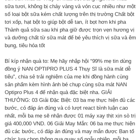
sữa tươi, không bị cháy vàng và vón cục nhiều như một
số loại bột sữa kém chất lượng trên thị trường Chất bột
tơi xốp, hạt bột to giúp bột dễ tan, ít bọt hơn khi pha
Thành quả sữa sau khi pha giữ được trọn vẹn hương vị
và dưỡng chất từ sữa mát để bé yêu thích vị sữa và êm
bụng, tiêu hóa tốt
Bí kíp nhận quà to: Mẹ hãy nhập hội “99% mẹ tin dùng
đồng ý NAN OPTIPRO PLUS 4 Thụy Sĩ là sữa mát dễ
tiêu”, chia sẻ trải nghiệm của mẹ khi đồng hành cùng
sản phẩm kèm hình ảnh bé chụp cùng sữa mát NAN
Optipro Plus 4 để nhận quà đặc biệt nha. GIẢI
THƯỞNG: 03 Giải Đặc Biệt: 03 ba mẹ thực hiện đủ các
bước, có đáp án đúng và có lượt react bình luận cao
nhất, mỗi ba mẹ sẽ nhận được 01 máy xay thịt xịn sò trị
giá 400,000 VND. 06 Giải May Mắn: 06 ba mẹ thực hiện
đủ các bước, có đáp án đúng và may mắn được Ban tổ
chức lựa chọn thông qua quay số ngẫu nhiên, mỗi ba