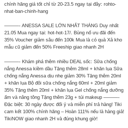
chính hãng giá tốt chỉ từ 20-23.5 ngay tại đây: rohto-
nhat-ban-chinh-hang
———- ANESSA SALE LỚN NHẤT THÁNG Duy nhất
21.05 Mua ngay tại: hot-hot-17/. Bùng nổ ưu đãi đến
35% Voucher giảm sâu đến 100k Mua là có quà Xả kho
mẫu cũ giảm đến 50% Freeship giao nhanh 2H
———- Khám phá thêm nhiều DEAL sốc: Sữa chống
nắng Anessa kiềm dầu Tặng thêm 28ml + khăn lụa Sữa
chống nắng Anessa dịu nhẹ giảm 30% Tặng thêm 20ml
+ khăn lụa Bộ đôi sữa chống nắng 60ml + 20ml giảm
35% Tặng thêm 20ml + khăn lụa Gel chống nắng dưỡng
ẩm và nâng tông Tặng thêm 23g + túi makeup ———-
Đặc biệt: 30 ngày được đổi ý và miễn phí trả hàng! Tiki
cam kết 100% chính hãng – Hoàn 111% nếu là hàng giả!
TikiNOW giao nhanh 2H và đúng khung giờ!