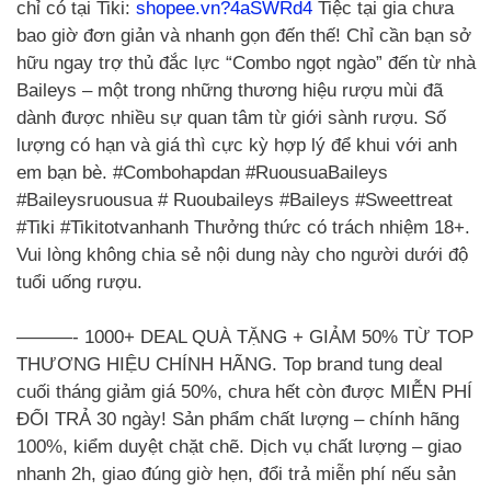
chỉ có tại Tiki:
shopee.vn?4aSWRd4
Tiệc tại gia chưa
bao giờ đơn giản và nhanh gọn đến thế! Chỉ cần bạn sở
hữu ngay trợ thủ đắc lực “Combo ngọt ngào” đến từ nhà
Baileys – một trong những thương hiệu rượu mùi đã
dành được nhiều sự quan tâm từ giới sành rượu. Số
lượng có hạn và giá thì cực kỳ hợp lý để khui với anh
em bạn bè. #Combohapdan #RuousuaBaileys
#Baileysruousua # Ruoubaileys #Baileys #Sweettreat
#Tiki #Tikitotvanhanh Thưởng thức có trách nhiệm 18+.
Vui lòng không chia sẻ nội dung này cho người dưới độ
tuổi uống rượu.
———- 1000+ DEAL QUÀ TẶNG + GIẢM 50% TỪ TOP
THƯƠNG HIỆU CHÍNH HÃNG. Top brand tung deal
cuối tháng giảm giá 50%, chưa hết còn được MIỄN PHÍ
ĐỔI TRẢ 30 ngày! Sản phẩm chất lượng – chính hãng
100%, kiểm duyệt chặt chẽ. Dịch vụ chất lượng – giao
nhanh 2h, giao đúng giờ hẹn, đổi trả miễn phí nếu sản