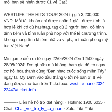
mỗi bạn sẽ nhận được 01 vé Cat3
WESTLIFE THE HITS TOUR 2024 trị giá 3,200,000
VND. Mỗi tài khoản chỉ được nhận 1 giải, được tính là
hợp lệ khi có đủ hashtag, tag đủ 2 người bạn, có hình
đính kèm và bình luận phù hợp với thể lệ chương trình,
không mang tính khiếm nhã và vi phạm thuần phong mỹ
tục Việt Nam!
Minigame diễn ra từ ngày 22/05/2024 đến 12h00 ngày
28/05/2024! Đợi gì nữa mà không tham gia để có ngay
cơ hội hòa thanh cùng “Ban nhạc cuộc sống miền Tây”
ngay tại Mỹ Đình vào đầu tháng 6 tới nè bạn ơi!!! Vé
đang được mở bán trên Ticketbox:
westlife-hanoi2024-
22447#ticket-info
———- Liên hệ hỗ trợ đặt hàng: · Hotline: 1900 6035 ·
Chat:
Chat_voi_tro_ly_ca_nhan
· Zalo: Tiki #Tiki