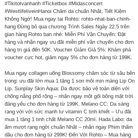
#Tikitotvanhanh #Ticketbox #Midasconcert
#WestlifeliveinHanoi Chăm da chuẩn Nhật, Tiết Kiệm
Không Ngờ! Mua ngay tại Rohto: rohto-nhat-ban-chinh-
hang Đừng bỏ qua chương Trình Sales Ngày 22.5 trên
gian hàng Rohto bạn nhé: Miễn Phí Vận Chuyển: Đặt
hàng và nhận ngay ưu đãi miễn phí vận chuyển cho đơn
hàng trị giá đến 50K. Voucher Giảm Giá 5%: Khám phá
voucher cực hot, giảm ngay 5% cho đơn hàng từ 199K.
Mua ngay collagen uống Blossomy chăm sóc từ sâu bên
trong: ưu đãi lớn mua 1 tặng 1 son môi mịn màng Lip On
Lip. Sunplay Skin Aqua: Da được bảo vệ toàn diện với
chống nắng phổ rộng – nhận ngay một gối bông mặt trời
đáng yêu cho đơn hàng từ 199K. Melano CC: Da sáng
rạng với với sức mạnh tư vitamin C tinh khiết – Ưu đãi
mua 1 tặng 1 tinh chất Melano CC 20ml. Hada Labo: da
ẩm mượt rạng ngời chuẩn Nhật – nhận ngay Phim thấm
dầu cho đơn hàng từ 299K! Đến Với Rohto – Mua hàng