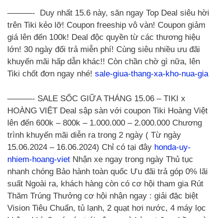
———- Duy nhất 15.6 này, săn ngay Top Deal siêu hời
trên Tiki kẻo lỡ! Coupon freeship vô vàn! Coupon giảm
giá lên đến 100k! Deal độc quyền từ các thương hiệu
lớn! 30 ngày đổi trả miễn phí! Cùng siêu nhiều ưu đãi
khuyến mãi hấp dẫn khác!! Còn chần chờ gì nữa, lên
Tiki chốt đơn ngay nhé!
sale-giua-thang-xa-kho-nua-gia
———- SALE SỐC GIỮA THÁNG 15.06 – TIKI x
HOÀNG VIỆT Deal sập sàn với coupon Tiki Hoàng Việt
lên đến 600k – 800k – 1.000.000 – 2.000.000 Chương
trình khuyến mãi diễn ra trong 2 ngày ( Từ ngày
15.06.2024 – 16.06.2024) Chỉ có tại đây
honda-uy-
nhiem-hoang-viet
Nhận xe ngay trong ngày Thủ tục
nhanh chóng Bảo hành toàn quốc Ưu đãi trả góp 0% lãi
suất Ngoài ra, khách hàng còn có cơ hội tham gia Rút
Thăm Trúng Thưởng cơ hội nhận ngay : giải đặc biệt
Vision Tiêu Chuẩn, tủ lạnh, 2 quạt hơi nước, 4 máy lọc