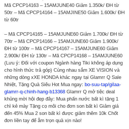
Mã CPCP14163 – 15AMJUNE40 Giảm 1.350k/ ĐH từ
50tr – Mã CPCP14164 – 15AMJINE50 Giảm 1.600k/ ĐH
từ 60tr
– Mã CPCP14165 – 15AMJUNE60 Giảm 1.700k/ ĐH từ
70tr – Mã CPCP14166 – 15AMJUNE60 Giảm 1.900k/
ĐH từ 100tr – Mã CPCP14167 – 15AMJUNE60 Giảm
2.900k/ ĐH từ 130tr – Mã CPCP14168 – 15AMJUNE60
(Lưu ý: Đối với coupon Ngành hàng Tiki không áp dụng
cho hình thức trả góp) Cùng nhau sắm XE VISION và
những dòng xXE HONDA khác ngay tại Glamrr Q Sale
Nhiệt, Tặng Quà Siêu Hot Mua ngay:
bo-suu-tap/gilaa-
glamrr-q-chinh-hang-b13368
Glamrr Q mở tiệc deal
khủng mời hội đẹp đây: Mua phấn nước bất kì tặng 1
chì kẻ mày Tặng cọ môi cho đơn son bất kì Giảm giá
đến 45% Mua 2 son bất kì được giảm thêm 10k Chốt
đơn liền tay để ẵm trọn quà xịn nào!