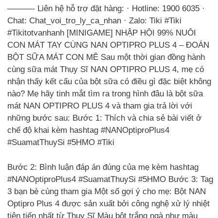
———- Liên hệ hỗ trợ đặt hàng: · Hotline: 1900 6035 ·
Chat: Chat_voi_tro_ly_ca_nhan · Zalo: Tiki #Tiki
#Tikitotvanhanh [MINIGAME] NHẬP HỘI 99% NUÔI
CON MÁT TAY CÙNG NAN OPTIPRO PLUS 4 – ĐOÁN
BỘT SỮA MÁT CON MÊ Sau một thời gian đồng hành
cùng sữa mát Thụy Sĩ NAN OPTIPRO PLUS 4, mẹ có
nhận thấy kết cấu của bột sữa có điều gì đặc biệt không
nào? Mẹ hãy tinh mắt tìm ra trong hình đâu là bột sữa
mát NAN OPTIPRO PLUS 4 và tham gia trả lời với
những bước sau: Bước 1: Thích và chia sẻ bài viết ở
chế độ khai kèm hashtag #NANOptiproPlus4
#SuamatThuySi #5HMO #Tiki
Bước 2: Bình luận đáp án đúng của mẹ kèm hashtag
#NANOptiproPlus4 #SuamatThuySi #5HMO Bước 3: Tag
3 bạn bè cùng tham gia Một số gợi ý cho mẹ: Bột NAN
Optipro Plus 4 được sản xuất bởi công nghệ xử lý nhiệt
tiên tiến nhất từ Thụy Sĩ Màu bột trắng ngà như màu