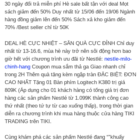
30 ngày đổi trả miễn phí Hè sale bất tận với deal Mọt
sách giảm đến 50% Duy nhất từ 15/06 đến 19/06 Ngành
hàng đồng giảm lên đến 50% Sách xả kho giảm đến
70% /Best seller chỉ từ 50K
DEAL HÈ CỰC NHIỆT – SĂN QUÀ CỰC ĐỈNH Chỉ duy
nhất từ 13-16.6, mùa hè này trở nên sôi động hơn bao
giờ hết với chương trình ưu đãi từ Nestlé:
nestle-milo-
chinh-hang
Coupon mua sắm thả ga Giao nhanh chỉ
trong 2H Thêm quà tặng kèm ngập tràn ĐẶC BIỆT: ĐƠN
CAO NHẤT Tặng 01 Bàn phím Logitech K380 trị giá
809K (Áp dụng cho 01 khách hàng có tổng giá trị đơn
hàng các sản phẩm Nestlé từ 1.099K thành công cao
thứ nhất (theo tứ tự từ cao xuống thấp), trong thời gian
diễn ra chương trình khi mua hàng thuộc cửa hàng TIKI
TRADING trên TIKI.
Cùng khám phá các sản phẩm Nestlé đang “”khuấy