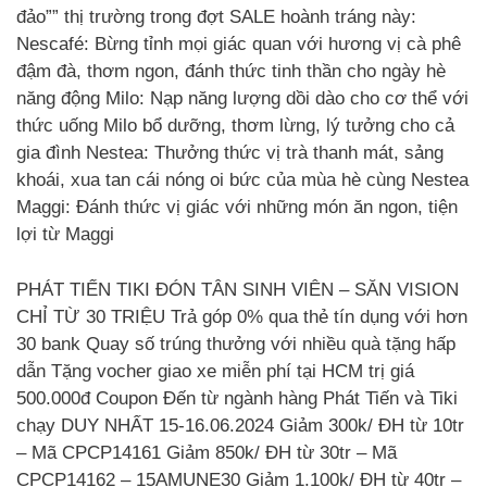
đảo”” thị trường trong đợt SALE hoành tráng này:
Nescafé: Bừng tỉnh mọi giác quan với hương vị cà phê
đậm đà, thơm ngon, đánh thức tinh thần cho ngày hè
năng động Milo: Nạp năng lượng dồi dào cho cơ thể với
thức uống Milo bổ dưỡng, thơm lừng, lý tưởng cho cả
gia đình Nestea: Thưởng thức vị trà thanh mát, sảng
khoái, xua tan cái nóng oi bức của mùa hè cùng Nestea
Maggi: Đánh thức vị giác với những món ăn ngon, tiện
lợi từ Maggi
PHÁT TIẾN TIKI ĐÓN TÂN SINH VIÊN – SĂN VISION
CHỈ TỪ 30 TRIỆU Trả góp 0% qua thẻ tín dụng với hơn
30 bank Quay số trúng thưởng với nhiều quà tặng hấp
dẫn Tặng vocher giao xe miễn phí tại HCM trị giá
500.000đ Coupon Đến từ ngành hàng Phát Tiến và Tiki
chạy DUY NHẤT 15-16.06.2024 Giảm 300k/ ĐH từ 10tr
– Mã CPCP14161 Giảm 850k/ ĐH từ 30tr – Mã
CPCP14162 – 15ẠMUNE30 Giảm 1.100k/ ĐH từ 40tr –