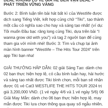
DEAL KHÔNG LO VỀ GIÁ HÈ ĐẾN VẠN DEAL –
PHÁT TRIỂN VỮNG VÀNG
Bước 2: Bình luận tên bài hát bất kì của Westlife được
dịch sang Tiếng Việt, kết hợp cùng chữ “Tiki”, tạo thành
một câu có nghĩa sao cho hay và sáng tạo nhất! (ví dụ:
Tôi muốn Đầu bạc răng long cùng Tiki, dựa trên bài “I
wanna grow old with you”) và tag 2 người bạn để cùng
tham gia với mình nhé! Bước 3: Tìm và chụp lại ảnh
màn hình banner “Westlife – The Hits Tour 2024” trên
app Tiki bạn nha!
GIẢI THƯỞNG HẤP DẪN: 02 giải Sáng Tạo: dành cho
02 bạn thực hiện hợp lệ, có câu bình luận hay, hài hước
và sáng tạo nhất được Tiki bình chọn, mỗi bạn sẽ nhận
được 01 vé Cat3 WESTLIFE THE HITS TOUR 2024 trị
giá 3,200,000 VND. (1 vé ngày 4/6 và 1 vé ngày 5/6) 06
Giải May Mắn: dành cho 06 bạn thực hiện hợp lệ, may
mắn được Tiki lựa chọn thông qua quay số ngẫu nhiên,