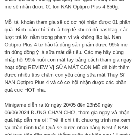
mẹ sẽ nhận được 01 lon NAN Optipro Plus 4 850g.
Mỗi tài khoản tham gia sẽ có cơ hội nhận được 01 phần
quà. Bình luận chỉ tính là hợp lệ khi có đủ hashtag, các
lượt trả lời nằm trong phạm vi và không lặp lại. Nan
Optipro Plus 4 tự hào là dòng sản phẩm được 99% mẹ
tin dùng đồng ý là sữa mát dễ tiêu. Các mẹ hãy cùng
nhập hội 99% nuôi con mát tay bằng cách tham gia ngay
hoạt động REVIEW VỊ SỮA MÁT CON MÊ để biết thêm
được nhiều tips chăm con yêu cùng sữa mát Thụy Sĩ
NAN Optipro Plus 4 và có cơ hội nhận được các phần
quà cực HOT nha.
Minigame diễn ra từ ngày 20/05 đến 23h59 ngày
06/06/2024 ĐỪNG CHẦN CHỜ, tham gia ngay và nhận
quà hấp dẫn mẹ ơi! Thể lệ chi tiết chương trình mẹ xem
tại phần bình luận Quà sẽ được nhãn hàng Nestlé NAN