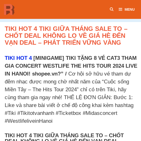
Chuyển
MENU
đến
nội
dung
TIKI HOT 4 TIKI GIỮA THÁNG SALE TO –
CHỐT DEAL KHÔNG LO VỀ GIÁ HÈ ĐẾN
VẠN DEAL – PHÁT TRIỂN VỮNG VÀNG
TIKI HOT 4
[MINIGAME] TIKI TẶNG 8 VÉ CAT3 THAM
GIA CONCERT WESTLIFE THE HITS TOUR 2024 LIVE
IN HANOI! shopee.vn?” /
Cơ hội sở hữu vé tham dự
đêm nhạc được mong chờ nhất năm của “Cuộc sống
Miền Tây – The Hits Tour 2024” chỉ có trên Tiki, hãy
cùng tham gia ngay nhé! THỂ LỆ ĐƠN GIẢN: Bước 1:
Like và share bài viết ở chế độ công khai kèm hashtag
#Tiki #Tikitotvanhanh #Ticketbox #Midasconcert
#WestlifeliveinHanoi
TIKI HOT 4 TIKI GIỮA THÁNG SALE TO – CHỐT