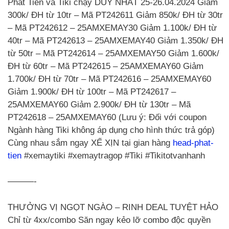
Phát Tiến và Tiki chạy DUY NHẤT 25-26.04.2024 Giảm
300k/ ĐH từ 10tr – Mã PT242611 Giảm 850k/ ĐH từ 30tr
– Mã PT242612 – 25AMXEMAY30 Giảm 1.100k/ ĐH từ
40tr – Mã PT242613 – 25AMXEMAY40 Giảm 1.350k/ ĐH
từ 50tr – Mã PT242614 – 25AMXEMAY50 Giảm 1.600k/
ĐH từ 60tr – Mã PT242615 – 25AMXEMAY60 Giảm
1.700k/ ĐH từ 70tr – Mã PT242616 – 25AMXEMAY60
Giảm 1.900k/ ĐH từ 100tr – Mã PT242617 –
25AMXEMAY60 Giảm 2.900k/ ĐH từ 130tr – Mã
PT242618 – 25AMXEMAY60 (Lưu ý: Đối với coupon
Ngành hàng Tiki không áp dụng cho hình thức trả góp)
Cùng nhau sắm ngay XẾ XỊN tại gian hàng
head-phat-
tien
#xemaytiki #xemaytragop #Tiki #Tikitotvanhanh
———-
THƯỞNG VỊ NGỌT NGÀO – RINH DEAL TUYỆT HẢO
Chỉ từ 4xx/combo Săn ngay kẻo lỡ combo độc quyền