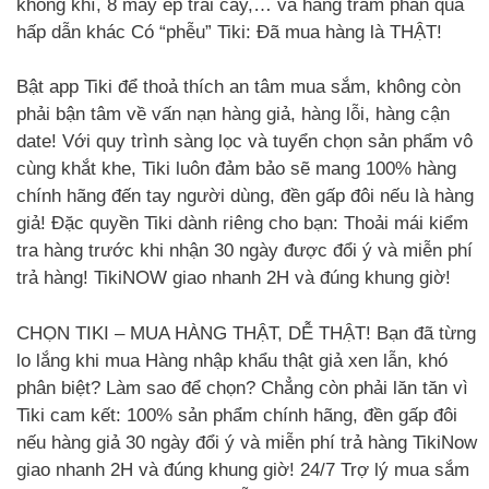
không khí, 8 máy ép trái cây,… và hàng trăm phần quà
hấp dẫn khác Có “phễu” Tiki: Đã mua hàng là THẬT!
Bật app Tiki để thoả thích an tâm mua sắm, không còn
phải bận tâm về vấn nạn hàng giả, hàng lỗi, hàng cận
date! Với quy trình sàng lọc và tuyển chọn sản phẩm vô
cùng khắt khe, Tiki luôn đảm bảo sẽ mang 100% hàng
chính hãng đến tay người dùng, đền gấp đôi nếu là hàng
giả! Đặc quyền Tiki dành riêng cho bạn: Thoải mái kiểm
tra hàng trước khi nhận 30 ngày được đổi ý và miễn phí
trả hàng! TikiNOW giao nhanh 2H và đúng khung giờ!
CHỌN TIKI – MUA HÀNG THẬT, DỄ THẬT! Bạn đã từng
lo lắng khi mua Hàng nhập khẩu thật giả xen lẫn, khó
phân biệt? Làm sao để chọn? Chẳng còn phải lăn tăn vì
Tiki cam kết: 100% sản phẩm chính hãng, đền gấp đôi
nếu hàng giả 30 ngày đổi ý và miễn phí trả hàng TikiNow
giao nhanh 2H và đúng khung giờ! 24/7 Trợ lý mua sắm