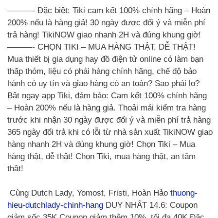
———- Đặc biệt: Tiki cam kết 100% chính hãng – Hoàn
200% nếu là hàng giả! 30 ngày được đổi ý và miễn phí
trả hàng! TikiNOW giao nhanh 2H và đúng khung giờ!
———- CHỌN TIKI – MUA HÀNG THẬT, DỄ THẬT!
Mua thiết bị gia dụng hay đồ điện tử online có làm bạn
thấp thỏm, liệu có phải hàng chính hãng, chế độ bảo
hành có uy tín và giao hàng có an toàn? Sao phải lo?
Bật ngay app Tiki, đảm bảo: Cam kết 100% chính hãng
– Hoàn 200% nếu là hàng giả. Thoải mái kiểm tra hàng
trước khi nhận 30 ngày được đổi ý và miễn phí trả hàng
365 ngày đổi trả khi có lỗi từ nhà sản xuất TikiNOW giao
hàng nhanh 2H và đúng khung giờ! Chọn Tiki – Mua
hàng thật, dễ thật! Chọn Tiki, mua hàng thật, an tâm
thật!
Cùng Dutch Lady, Yomost, Fristi, Hoàn Hảo
thuong-
hieu-dutchlady-chinh-hang
DUY NHẤT 14.6: Coupon
giảm sốc 35K Coupon giảm thêm 10%, tối đa 40K Đặc