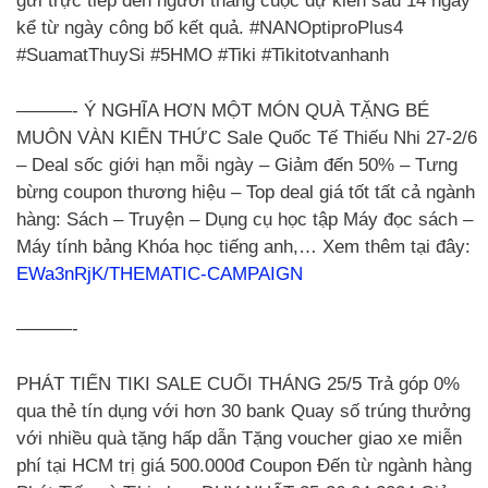
gửi trực tiếp đến người thắng cuộc dự kiến sau 14 ngày
kể từ ngày công bố kết quả. #NANOptiproPlus4
#SuamatThuySi #5HMO #Tiki #Tikitotvanhanh
———- Ý NGHĨA HƠN MỘT MÓN QUÀ TẶNG BÉ
MUÔN VÀN KIẾN THỨC Sale Quốc Tế Thiếu Nhi 27-2/6
– Deal sốc giới hạn mỗi ngày – Giảm đến 50% – Tưng
bừng coupon thương hiệu – Top deal giá tốt tất cả ngành
hàng: Sách – Truyện – Dụng cụ học tập Máy đọc sách –
Máy tính bảng Khóa học tiếng anh,… Xem thêm tại đây:
EWa3nRjK/THEMATIC-CAMPAIGN
———-
PHÁT TIẾN TIKI SALE CUỐI THÁNG 25/5 Trả góp 0%
qua thẻ tín dụng với hơn 30 bank Quay số trúng thưởng
với nhiều quà tặng hấp dẫn Tặng voucher giao xe miễn
phí tại HCM trị giá 500.000đ Coupon Đến từ ngành hàng