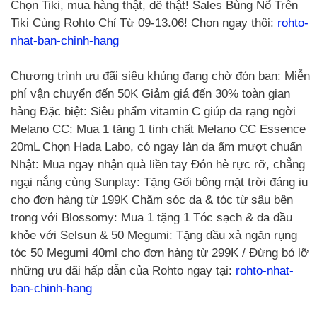
Chọn Tiki, mua hàng thật, dễ thật! Sales Bùng Nổ Trên
Tiki Cùng Rohto Chỉ Từ 09-13.06! Chọn ngay thôi:
rohto-
nhat-ban-chinh-hang
Chương trình ưu đãi siêu khủng đang chờ đón bạn: Miễn
phí vận chuyển đến 50K Giảm giá đến 30% toàn gian
hàng Đặc biệt: Siêu phẩm vitamin C giúp da rạng ngời
Melano CC: Mua 1 tặng 1 tinh chất Melano CC Essence
20mL Chọn Hada Labo, có ngay làn da ẩm mượt chuẩn
Nhật: Mua ngay nhận quà liền tay Đón hè rực rỡ, chẳng
ngại nắng cùng Sunplay: Tặng Gối bông mặt trời đáng iu
cho đơn hàng từ 199K Chăm sóc da & tóc từ sâu bên
trong với Blossomy: Mua 1 tặng 1 Tóc sạch & da đầu
khỏe với Selsun & 50 Megumi: Tặng dầu xả ngăn rụng
tóc 50 Megumi 40ml cho đơn hàng từ 299K / Đừng bỏ lỡ
những ưu đãi hấp dẫn của Rohto ngay tại:
rohto-nhat-
ban-chinh-hang