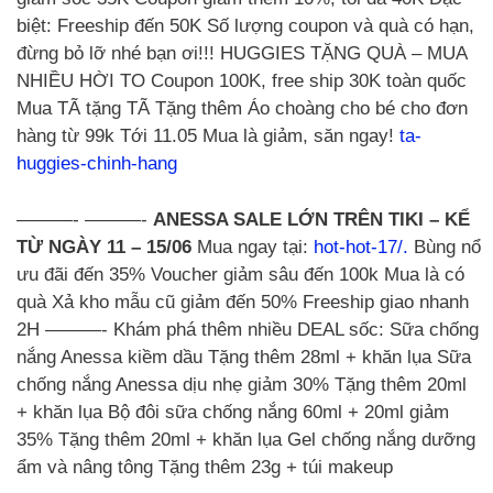
biệt: Freeship đến 50K Số lượng coupon và quà có hạn,
đừng bỏ lỡ nhé bạn ơi!!! HUGGIES TẶNG QUÀ – MUA
NHIỀU HỜI TO Coupon 100K, free ship 30K toàn quốc
Mua TÃ tặng TÃ Tặng thêm Áo choàng cho bé cho đơn
hàng từ 99k Tới 11.05 Mua là giảm, săn ngay!
ta-
huggies-chinh-hang
———- ———-
ANESSA SALE LỚN TRÊN TIKI – KỂ
TỪ NGÀY 11 – 15/06
Mua ngay tại:
hot-hot-17/.
Bùng nổ
ưu đãi đến 35% Voucher giảm sâu đến 100k Mua là có
quà Xả kho mẫu cũ giảm đến 50% Freeship giao nhanh
2H ———- Khám phá thêm nhiều DEAL sốc: Sữa chống
nắng Anessa kiềm dầu Tặng thêm 28ml + khăn lụa Sữa
chống nắng Anessa dịu nhẹ giảm 30% Tặng thêm 20ml
+ khăn lụa Bộ đôi sữa chống nắng 60ml + 20ml giảm
35% Tặng thêm 20ml + khăn lụa Gel chống nắng dưỡng
ẩm và nâng tông Tặng thêm 23g + túi makeup