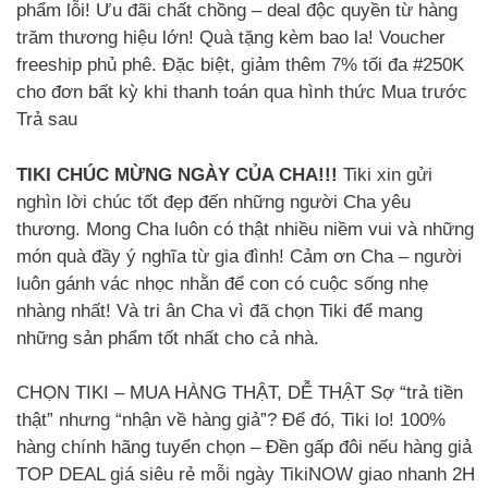
phẩm lỗi! Ưu đãi chất chồng – deal độc quyền từ hàng
trăm thương hiệu lớn! Quà tặng kèm bao la! Voucher
freeship phủ phê. Đặc biệt, giảm thêm 7% tối đa #250K
cho đơn bất kỳ khi thanh toán qua hình thức Mua trước
Trả sau
TIKI CHÚC MỪNG NGÀY CỦA CHA!!!
Tiki xin gửi
nghìn lời chúc tốt đẹp đến những người Cha yêu
thương. Mong Cha luôn có thật nhiều niềm vui và những
món quà đầy ý nghĩa từ gia đình! Cảm ơn Cha – người
luôn gánh vác nhọc nhằn để con có cuộc sống nhẹ
nhàng nhất! Và tri ân Cha vì đã chọn Tiki để mang
những sản phẩm tốt nhất cho cả nhà.
CHỌN TIKI – MUA HÀNG THẬT, DỄ THẬT Sợ “trả tiền
thật” nhưng “nhận về hàng giả”? Để đó, Tiki lo! 100%
hàng chính hãng tuyển chọn – Đền gấp đôi nếu hàng giả
TOP DEAL giá siêu rẻ mỗi ngày TikiNOW giao nhanh 2H