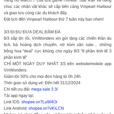
năng nổ March 7 của tựa game Honkai: Star Rail và hàng
chục các nhân vật khác sẽ cập bến cảng Vinpearl Harbour
và giao lưu cùng các du khách đấy.
Đặt lịch đến Vinpearl Harbour thứ 7 tuần này bạn nhen!
3/3 ĐI ĐU ĐƯA DEAL ĐẬM ĐÀ
8/3 sắp tới rồi, VinWonders xin gửi tặng các chiến thần du
lịch, bà hoàng dịch chuyển, nữ trùm săn sale… những
bông hoa “deal” cực khủng cho ngày 8/3 “8 phần tinh tế 3
phần kinh tế”
CHỈ MỘT NGÀY DUY NHẤT 3/3 trên website/mobile app
VinWonders:
Giảm tới 50% cho mọi đơn hàng từ 0h 24h
Thời gian sử dụng vé: Đến hết 31/12/2024
Chi tiết ưu đãi:
mega sale 3 3/
Tải app ngay tại:
Link IOS:
shopee.vn?LuW4Oi
Link Android:
shopee.vn?vKiLCN