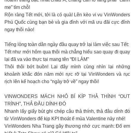
me” tìm chỗ!
Rộn ràng Tết mới, tới là có quà! Lên kèo vi vu VinWonders
Phú Quốc cùng bạn bè và gia đình với mã ưu đãi cực đỉnh
ngay thôi nào!
Tiếng lòng toàn dân ngày đầu quay trở lại làm việc sau Tết:
Tết như mới hôm qua thôi mà chẳng hiểu sao quay đi quay
lại đã va vào thực tại mang tên “ĐI LÀM”
Thôi thôi bớt buồn! Lại đây mình cùng nhìn lại những
khoảnh khắc đón năm mới rực rỡ tại VinWonders và rục
rịch lên kế hoạch cho “ngày trở về” ngay thôi!
VINWONDERS MÁCH NHỎ BÍ KÍP THẢ THÍNH “OUT
TRÌNH”, THẢ ĐÂU DÍNH ĐÓ
Nhanh lấy giấy bút ghi chép câu thả thính, thả đâu dính đó
từ VinWonders để kịp KPI thoát ế mùa Valentine này nhé!
VinWonders Nha Trang gây thương nhớ cực mạnh: Đố em