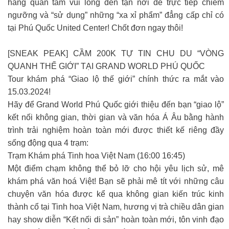
hàng quan tâm vui lòng đến tận nơi để trực tiếp chiêm
ngưỡng và “sử dụng” những “xa xỉ phẩm” đẳng cấp chỉ có
tại Phú Quốc United Center! Chốt đơn ngay thôi!
[SNEAK PEAK] CẦM 200K TỰ TIN CHU DU “VÒNG
QUANH THẾ GIỚI” TẠI GRAND WORLD PHÚ QUỐC
Tour khám phá “Giao lộ thế giới” chính thức ra mắt vào
15.03.2024!
Hãy để Grand World Phú Quốc giới thiệu đến bạn “giao lộ”
kết nối không gian, thời gian và văn hóa Á Âu bằng hành
trình trải nghiệm hoàn toàn mới được thiết kế riêng đầy
sống động qua 4 trạm:
Trạm Khám phá Tinh hoa Việt Nam (16:00 16:45)
Một điểm chạm không thể bỏ lỡ cho hội yêu lịch sử, mê
khám phá văn hoá Việt! Bạn sẽ phải mê tít với những câu
chuyện văn hóa được kể qua không gian kiến trúc kinh
thành cổ tại Tinh hoa Việt Nam, hương vị trà chiều dân gian
hay show diễn “Kết nối di sản” hoàn toàn mới, tôn vinh đạo