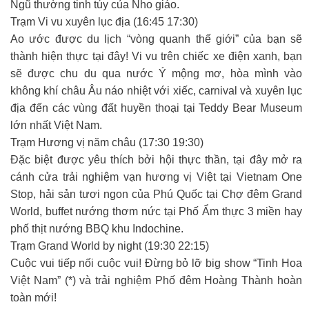
Ngũ thường tinh túy của Nho giáo.
Trạm Vi vu xuyên lục địa (16:45 17:30)
Ao ước được du lịch “vòng quanh thế giới” của bạn sẽ
thành hiện thực tại đây! Vi vu trên chiếc xe điện xanh, bạn
sẽ được chu du qua nước Ý mộng mơ, hòa mình vào
không khí châu Âu náo nhiệt với xiếc, carnival và xuyên lục
địa đến các vùng đất huyền thoại tại Teddy Bear Museum
lớn nhất Việt Nam.
Trạm Hương vị năm châu (17:30 19:30)
Đặc biệt được yêu thích bởi hội thực thần, tại đây mở ra
cánh cửa trải nghiệm vạn hương vị Việt tại Vietnam One
Stop, hải sản tươi ngon của Phú Quốc tại Chợ đêm Grand
World, buffet nướng thơm nức tại Phố Ẩm thực 3 miền hay
phố thịt nướng BBQ khu Indochine.
Trạm Grand World by night (19:30 22:15)
Cuộc vui tiếp nối cuộc vui! Đừng bỏ lỡ big show “Tinh Hoa
Việt Nam” (*) và trải nghiệm Phố đêm Hoàng Thành hoàn
toàn mới!