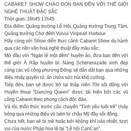
CABARET SHOW CHÀO ĐÓN BẠN ĐẾN VỚI THẾ GIỚI
NGHỆ THUẬT ĐẶC SẮC
Thời gian: 16h45 17h45
Địa điểm: Quảng trường Lễ Hội, Quảng trường Trung Tâm,
Quảng trường Chợ đêm Vuivui Vinpearl Harbour
Hãy cùng với Show diễn thực cảnh Cabaret Show du hành
qua các nền văn hoá nghệ thuật đầy màu sắc:
Mở đầu với “Ngàn lẻ một đêm” huyền ảo, đưa bạn đến với
thế giới Ả Rập huyền bí. Nàng Scheherazade xinh đẹp
cùng các vũ công phương Đông sẽ dẫn dắt bạn qua những
điệu nhảy quyến rũ, ẩn chứa sức hút khó cưỡng.
Tiếp đến, bạn sẽ được trở lại thập niên 70s sôi động với
Huyền thoại “Dancing Queen” được tái hiện bởi các vũ
công Cabaret theo phong cách độc đáo.
Và rồi, thổn thức trước câu chuyện “Tình yêu tuổi trẻ” cháy
bỏng qua những điệu vũ latin từ châu Mỹ đầy sôi động.
Chưa hết, bạn sẽ bị mê hoặc bởi không khí náo nhiệt, tươi
vui của nước Pháp hoa lệ tại “Lễ hội CanCan”.