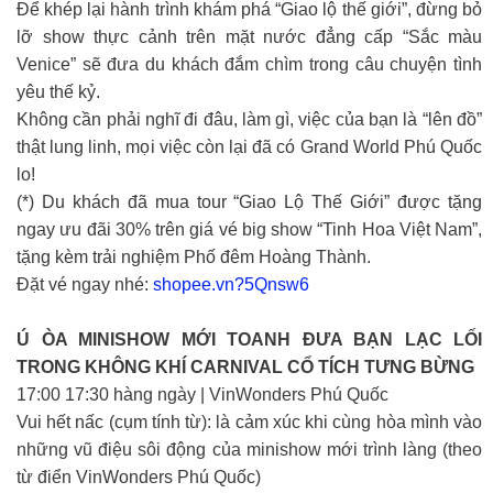
Để khép lại hành trình khám phá “Giao lộ thế giới”, đừng bỏ
lỡ show thực cảnh trên mặt nước đẳng cấp “Sắc màu
Venice” sẽ đưa du khách đắm chìm trong câu chuyện tình
yêu thế kỷ.
Không cần phải nghĩ đi đâu, làm gì, việc của bạn là “lên đồ”
thật lung linh, mọi việc còn lại đã có Grand World Phú Quốc
lo!
(*) Du khách đã mua tour “Giao Lộ Thế Giới” được tặng
ngay ưu đãi 30% trên giá vé big show “Tinh Hoa Việt Nam”,
tặng kèm trải nghiệm Phố đêm Hoàng Thành.
Đặt vé ngay nhé:
shopee.vn?5Qnsw6
Ú ÒA MINISHOW MỚI TOANH ĐƯA BẠN LẠC LỐI
TRONG KHÔNG KHÍ CARNIVAL CỔ TÍCH TƯNG BỪNG
17:00 17:30 hàng ngày | VinWonders Phú Quốc
Vui hết nấc (cụm tính từ): là cảm xúc khi cùng hòa mình vào
những vũ điệu sôi động của minishow mới trình làng (theo
từ điển VinWonders Phú Quốc)