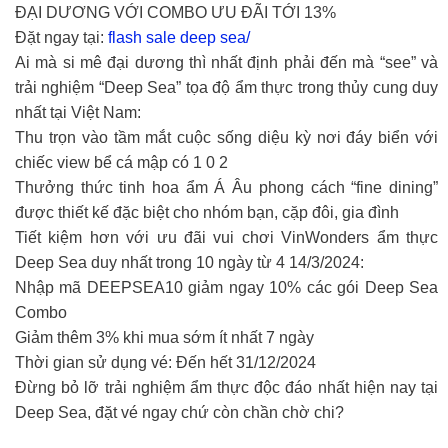
ĐẠI DƯƠNG VỚI COMBO ƯU ĐÃI TỚI 13%
Đặt ngay tại:
flash sale deep sea/
Ai mà si mê đại dương thì nhất định phải đến mà “see” và
trải nghiệm “Deep Sea” tọa độ ẩm thực trong thủy cung duy
nhất tại Việt Nam:
Thu trọn vào tầm mắt cuộc sống diệu kỳ nơi đáy biển với
chiếc view bể cá mập có 1 0 2
Thưởng thức tinh hoa ẩm Á Âu phong cách “fine dining”
được thiết kế đặc biệt cho nhóm bạn, cặp đôi, gia đình
Tiết kiệm hơn với ưu đãi vui chơi VinWonders ẩm thực
Deep Sea duy nhất trong 10 ngày từ 4 14/3/2024:
Nhập mã DEEPSEA10 giảm ngay 10% các gói Deep Sea
Combo
Giảm thêm 3% khi mua sớm ít nhất 7 ngày
Thời gian sử dụng vé: Đến hết 31/12/2024
Đừng bỏ lỡ trải nghiệm ẩm thực độc đáo nhất hiện nay tại
Deep Sea, đặt vé ngay chứ còn chần chờ chi?