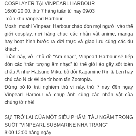
COSPLAYER TẠI VINPEARL HARBOUR
16:00 20:00, thứ 7 hàng tuần từ nay 09/03
Toàn khu Vinpearl Harbour
Moshi moshi Vinpearl Harbour chào đón mọi người vào thế
giới cosplay, nơi hàng chục các nhân vật anime, manga
hay hoạt hình bước ra đời thực và giao lưu cùng các du
khách.
Tuần này, với chủ đề “Âm nhạc”, Vinpearl Harbour sẽ tiếp
đón các “thần tượng âm nhạc” từ thế giới ảo gây sốt toàn
châu Á như Hatsune Miku, bộ đôi Kagamine Rin & Len hay
chú cáo Nick Wilde từ bom tấn Zootopia.
Đừng bỏ lỡ trải nghiệm thú vị này, thứ 7 này đến ngay
Vinpearl Harbour và chụp ảnh cùng các nhân vật của
chúng tớ nhé!
SỰ TRỞ LẠI CỦA MỘT SIÊU PHẨM: TÀU NGẦM TRONG
SUỐT “VINPEARL SUBMARINE NHA TRANG”
8:00 13:00 hàng ngày