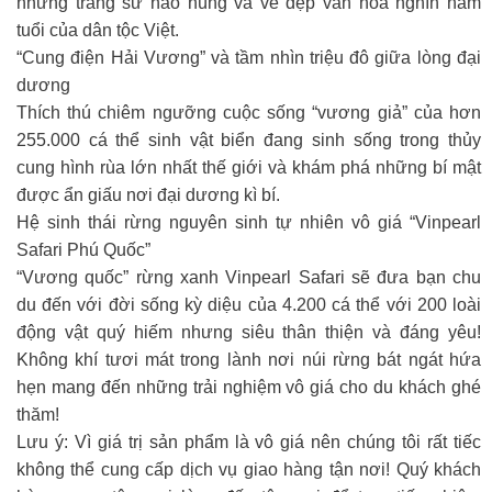
những trang sử hào hùng và vẻ đẹp văn hóa nghìn năm
tuổi của dân tộc Việt.
“Cung điện Hải Vương” và tầm nhìn triệu đô giữa lòng đại
dương
Thích thú chiêm ngưỡng cuộc sống “vương giả” của hơn
255.000 cá thể sinh vật biển đang sinh sống trong thủy
cung hình rùa lớn nhất thế giới và khám phá những bí mật
được ẩn giấu nơi đại dương kì bí.
Hệ sinh thái rừng nguyên sinh tự nhiên vô giá “Vinpearl
Safari Phú Quốc”
“Vương quốc” rừng xanh Vinpearl Safari sẽ đưa bạn chu
du đến với đời sống kỳ diệu của 4.200 cá thể với 200 loài
động vật quý hiếm nhưng siêu thân thiện và đáng yêu!
Không khí tươi mát trong lành nơi núi rừng bát ngát hứa
hẹn mang đến những trải nghiệm vô giá cho du khách ghé
thăm!
Lưu ý: Vì giá trị sản phẩm là vô giá nên chúng tôi rất tiếc
không thể cung cấp dịch vụ giao hàng tận nơi! Quý khách