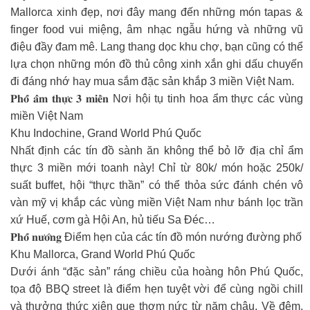
Mallorca xinh đẹp, nơi đây mang đến những món tapas &
finger food vui miệng, âm nhạc ngẫu hứng và những vũ
điệu đầy đam mê. Lang thang dọc khu chợ, bạn cũng có thể
lựa chọn những món đồ thủ công xinh xắn ghi dấu chuyến
đi đáng nhớ hay mua sắm đặc sản khắp 3 miền Việt Nam.
𝐏𝐡𝐨̂́ 𝐚̂̉𝐦 𝐭𝐡𝐮̛̣𝐜 𝟑 𝐦𝐢𝐞̂̀𝐧 Nơi hội tụ tinh hoa ẩm thực các vùng
miền Việt Nam
Khu Indochine, Grand World Phú Quốc
Nhất định các tín đồ sành ăn không thể bỏ lỡ địa chỉ ẩm
thực 3 miền mới toanh này! Chỉ từ 80k/ món hoặc 250k/
suất buffet, hội “thực thần” có thể thỏa sức đánh chén vô
vàn mỹ vị khắp các vùng miền Việt Nam như bánh lọc trần
xứ Huế, cơm gà Hội An, hủ tiếu Sa Đéc…
𝐏𝐡𝐨̂́ 𝐧𝐮̛𝐨̛́𝐧𝐠 Điểm hẹn của các tín đồ món nướng đường phố
Khu Mallorca, Grand World Phú Quốc
Dưới ánh “đặc sản” ráng chiều của hoàng hôn Phú Quốc,
tọa độ BBQ street là điểm hẹn tuyệt vời để cùng ngồi chill
và thưởng thức xiên que thơm nức từ năm châu. Về đêm,