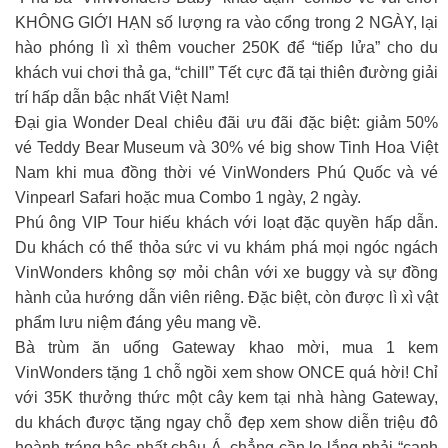
KHÔNG GIỚI HẠN số lượng ra vào cổng trong 2 NGÀY, lại
hào phóng lì xì thêm voucher 250K để “tiếp lửa” cho du
khách vui chơi thả ga, “chill” Tết cực đã tại thiên đường giải
trí hấp dẫn bậc nhất Việt Nam!
Đại gia Wonder Deal chiêu đãi ưu đãi đặc biệt: giảm 50%
vé Teddy Bear Museum và 30% vé big show Tinh Hoa Việt
Nam khi mua đồng thời vé VinWonders Phú Quốc và vé
Vinpearl Safari hoặc mua Combo 1 ngày, 2 ngày.
Phú ông VIP Tour hiếu khách với loạt đặc quyền hấp dẫn.
Du khách có thể thỏa sức vi vu khám phá mọi ngóc ngách
VinWonders không sợ mỏi chân với xe buggy và sự đồng
hành của hướng dẫn viên riêng. Đặc biệt, còn được lì xì vật
phẩm lưu niệm đáng yêu mang về.
Bà trùm ăn uống Gateway khao mời, mua 1 kem
VinWonders tặng 1 chỗ ngồi xem show ONCE quá hời! Chỉ
với 35K thưởng thức một cây kem tại nhà hàng Gateway,
du khách được tặng ngay chỗ đẹp xem show diễn triệu đô
hoành tráng bậc nhất châu Á, chẳng cần lo lắng phải “canh