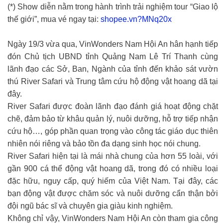
(*) Show diễn nằm trong hành trình trải nghiệm tour “Giao lộ
thế giới”, mua vé ngay tại:
shopee.vn?MNq20x
Ngày 19/3 vừa qua, VinWonders Nam Hội An hân hạnh tiếp
đón Chủ tịch UBND tỉnh Quảng Nam Lê Trí Thanh cùng
lãnh đạo các Sở, Ban, Ngành của tỉnh đến khảo sát vườn
thú River Safari và Trung tâm cứu hộ động vật hoang dã tại
đây.
River Safari được đoàn lãnh đạo đánh giá hoạt động chặt
chẽ, đảm bảo từ khâu quản lý, nuôi dưỡng, hỗ trợ tiếp nhận
cứu hộ…, góp phần quan trọng vào công tác giáo dục thiên
nhiên nói riêng và bảo tồn đa dạng sinh học nói chung.
River Safari hiện tại là mái nhà chung của hơn 55 loài, với
gần 900 cá thể động vật hoang dã, trong đó có nhiều loại
đặc hữu, nguy cấp, quý hiếm của Việt Nam. Tại đây, các
bạn động vật được chăm sóc và nuôi dưỡng cẩn thận bởi
đội ngũ bác sĩ và chuyên gia giàu kinh nghiệm.
Không chỉ vậy, VinWonders Nam Hội An còn tham gia công