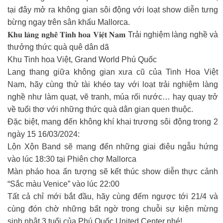
tại đây mở ra không gian sôi động với loạt show diễn tưng
bừng ngay trên sân khấu Mallorca.
𝐊𝐡𝐮 𝐥𝐚̀𝐧𝐠 𝐧𝐠𝐡𝐞̂̀ 𝐓𝐢𝐧𝐡 𝐡𝐨𝐚 𝐕𝐢𝐞̣̂𝐭 𝐍𝐚𝐦 Trải nghiệm làng nghề và
thưởng thức quà quê dân dã
Khu Tinh hoa Việt, Grand World Phú Quốc
Lang thang giữa không gian xưa cũ của Tinh Hoa Việt
Nam, hãy cùng thử tài khéo tay với loạt trải nghiệm làng
nghề như làm quạt, vẽ tranh, múa rối nước… hay quay trở
về tuổi thơ với những thức quà dân gian quen thuộc.
Đặc biệt, mang đến không khí khai trương sôi động trong 2
ngày 15 16/03/2024:
Lộn Xộn Band sẽ mang đến những giai điêu ngẫu hứng
vào lúc 18:30 tại Phiên chợ Mallorca
Màn pháo hoa ấn tượng sẽ kết thúc show diễn thực cảnh
“Sắc màu Venice” vào lúc 22:00
Tất cả chỉ mới bắt đầu, hãy cùng đếm ngược tới 21/4 và
cùng đón chờ những bất ngờ trong chuỗi sự kiện mừng
sinh nhật 3 tuổi của Phú Quốc United Center nhé!