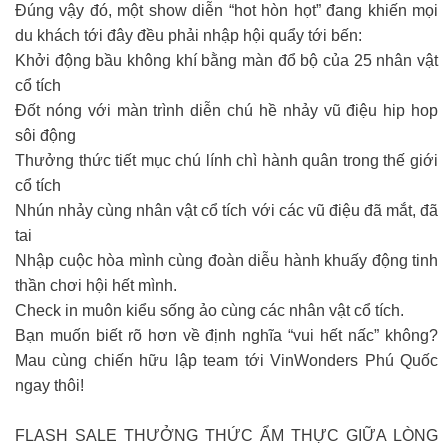
Đúng vậy đó, một show diễn “hot hòn họt” đang khiến mọi
du khách tới đây đều phải nhập hội quẩy tới bến:
Khởi động bầu không khí bằng màn đổ bộ của 25 nhân vật
cổ tích
Đốt nóng với màn trình diễn chú hề nhảy vũ điệu hip hop
sôi động
Thưởng thức tiết mục chú lính chì hành quân trong thế giới
cổ tích
Nhún nhảy cùng nhân vật cổ tích với các vũ điệu đã mắt, đã
tai
Nhập cuộc hòa mình cùng đoàn diễu hành khuấy động tinh
thần chơi hội hết mình.
Check in muôn kiểu sống ảo cùng các nhân vật cổ tích.
Bạn muốn biết rõ hơn về định nghĩa “vui hết nấc” không?
Mau cùng chiến hữu lập team tới VinWonders Phú Quốc
ngay thôi!
FLASH SALE THƯỞNG THỨC ẨM THỰC GIỮA LÒNG