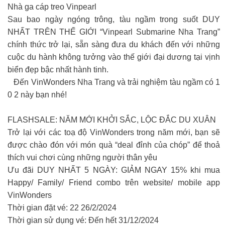
Nhà ga cáp treo Vinpearl
Sau bao ngày ngóng trông, tàu ngầm trong suốt DUY
NHẤT TRÊN THẾ GIỚI “Vinpearl Submarine Nha Trang”
chính thức trở lại, sẵn sàng đưa du khách đến với những
cuộc du hành không tưởng vào thế giới đại dương tại vịnh
biển đẹp bậc nhất hành tinh.
Đến VinWonders Nha Trang và trải nghiệm tàu ngầm có 1
0 2 này bạn nhé!
FLASHSALE: NĂM MỚI KHỞI SẮC, LỘC ĐẮC DU XUÂN
Trở lại với các toạ độ VinWonders trong năm mới, bạn sẽ
được chào đón với món quà “deal đỉnh của chóp” để thoả
thích vui chơi cùng những người thân yêu
Ưu đãi DUY NHẤT 5 NGÀY: GIẢM NGAY 15% khi mua
Happy/ Family/ Friend combo trên website/ mobile app
VinWonders
Thời gian đặt vé: 22 26/2/2024
Thời gian sử dụng vé: Đến hết 31/12/2024