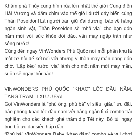
Khám phá Thủy cung hình rùa lớn nhất thế giới Cung điện
Hải Vương và đắm chìm vào thế giới dưới đáy biển cùng
Thần Poseidon! Là người trấn giữ đại dương, bảo vệ hàng
ngàn sinh vật, Thần Poseidon sẽ “nhả vía” cho bạn đón
năm mới với sức khỏe dồi dào, vận may ngập tràn như
sóng nước!
Cùng đến ngay VinWonders Phú Quốc nơi mỗi phân khu là
một cơ hội để kết nối với những vị thần may mắn đang đón
chờ. “Lập kèo” rước “vía” lành cho một năm mới may mắn,
suôn sẻ ngay thôi nào!
VINWONDERS PHÚ QUỐC “KHAO” LỘC ĐẦU NĂM,
TẶNG TRĂM LÌ XÌ ƯU ĐÃI
Gọi VinWonders là “phú ông, phú bà” vì siêu “giàu” ưu đãi,
hào phóng khao lộc đầu năm với hàng ngàn lì xì combo trải
nghiệm cho các khách ghé thăm dịp Tết này. Bỏ túi ngay
trọn bộ ưu đãi siêu hấp dẫn:
“Phú bà” VinWonders Baby “khao đậm” combo vé vui chơi