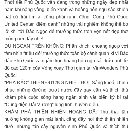
Thời tiết Phú Quốc vẫn đang trong những ngày đẹp nhất
năm khi nắng vàng, biển xanh và hoàng hôn ngũ sắc khiến
bất cứ trái tim ai cũng phải rung động. Cùng Phú Quốc
United Center “điểm danh” những trải nghiệm không thể bỏ
lỡ khi tới Đảo Ngọc để thưởng thức trọn vẹn nét đẹp thơ
mộng nơi đây nhé!
DU NGOẠN TRÊN KHÔNG: Phấn khích, choáng ngợp với
tầm nhìn “triệu đô” thưởng thức toàn bộ cảnh quan kì vĩ Bắc
đảo Phú Quốc và ngắm trọn hoàng hôn ngũ sắc trứ danh từ
độ cao 120m của Vòng xoay Thời gian tại VinWonders Phú
Quốc!
“PHÁ ĐẢO” THIÊN ĐƯỜNG NHIỆT ĐỚI: Sảng khoái chinh
phục những đường trượt nước đầy gay cấn và thích thú
khám phá cuộc sống hàng ngàn sinh vật biển kỳ bí tại
“Cung điện Hải Vương” lung linh, huyền diệu.
KHÁM PHÁ THIÊN NHIÊN HOANG DÃ: Thư thái tận
hưởng không gian mát lành, căng đầy hơi thở thiên nhiên
dưới những tán cây nguyên sinh Phú Quốc và thích thú