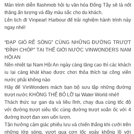
Màn trình diễn flashmob hội tụ văn hóa Đông Tây sẽ là nốt
thăng ấn tượng và đầy màu sắc cho du khách.
Lên lịch đi Vinpearl Harbour để trải nghiệm hành trình này
ngay nhé!
“ĐẠP GIÓ RẼ SÓNG” CÙNG NHỮNG ĐƯỜNG TRƯỢT
“ĐỈNH CHÓP” TẠI THẾ GIỚI NƯỚC VINWONDERS NAM
HỘI AN
Nền nhiệt tại Nam Hội An ngày càng tăng cao thì các khách
iu lại càng khát khao được chơi thỏa thích tại công viên
nước phải không nào
Hãy để VinWonders mách bạn bộ sưu tập những đường
trượt nước KHÔNG THỂ BỎ LỠ tại Water World nhé!!
Thách thức sự gan dạ và liều lĩnh, chạy đua cùng tốc độ
với đường trượt siêu tốc cùng đường trượt xoắn ốc với 4
đường trượt đan xen uốn lượn.
Tận hưởng cảm giác phiêu lưu và chiến thắng khi cưỡi trên
những lớp sóng, vượt qua cơn lốc xoáy khổng lồ với