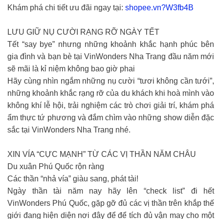
Khám phá chi tiết ưu đãi ngay tại:
shopee.vn?W3fb4B
LƯU GIỮ NỤ CƯỜI RẠNG RỠ NGÀY TẾT
Tết “say bye” nhưng những khoảnh khắc hạnh phúc bên
gia đình và bạn bè tại VinWonders Nha Trang đầu năm mới
sẽ mãi là kỉ niệm không bao giờ phai
Hãy cùng nhìn ngắm những nụ cười “tươi không cần tưới”,
những khoảnh khắc rạng rỡ của du khách khi hoà mình vào
không khí lễ hội, trải nghiệm các trò chơi giải trí, khám phá
ẩm thực tứ phương và đắm chìm vào những show diễn đặc
sắc tại VinWonders Nha Trang nhé.
XIN VÍA “CỰC MẠNH” TỪ CÁC VỊ THẦN NĂM CHÂU
Du xuân Phú Quốc rộn ràng
Các thần “nhả vía” giàu sang, phát tài!
Ngày thần tài năm nay hãy lên “check list” đi hết
VinWonders Phú Quốc, gặp gỡ đủ các vị thần trên khắp thế
giới đang hiện diện nơi đây để để tích đủ vận may cho một