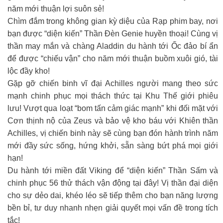
năm mới thuận lợi suôn sẻ!
Chìm đắm trong không gian kỳ diệu của Rạp phim bay, nơi
bạn được “diện kiến” Thần Đèn Genie huyền thoại! Cùng vị
thần may mắn và chàng Aladdin du hành tới Ốc đảo bí ẩn
để được “chiếu vận” cho năm mới thuận buồm xuôi gió, tài
lộc đầy kho!
Gặp gỡ chiến binh vĩ đại Achilles người mang theo sức
mạnh chinh phục mọi thách thức tại Khu Thế giới phiêu
lưu! Vượt qua loạt “bom tấn cảm giác mạnh” khi đối mặt với
Cơn thịnh nộ của Zeus và bảo vệ kho báu với Khiên thần
Achilles, vị chiến binh này sẽ cùng bạn đón hành trình năm
mới đầy sức sống, hứng khởi, sẵn sàng bứt phá mọi giới
hạn!
Du hành tới miền đất Viking để “diện kiến” Thần Sấm và
chinh phục 56 thử thách vận động tại đây! Vị thần đại diện
cho sự dẻo dai, khéo léo sẽ tiếp thêm cho bạn năng lượng
bền bỉ, tư duy nhanh nhẹn giải quyết mọi vấn đề trong tích
tắc!