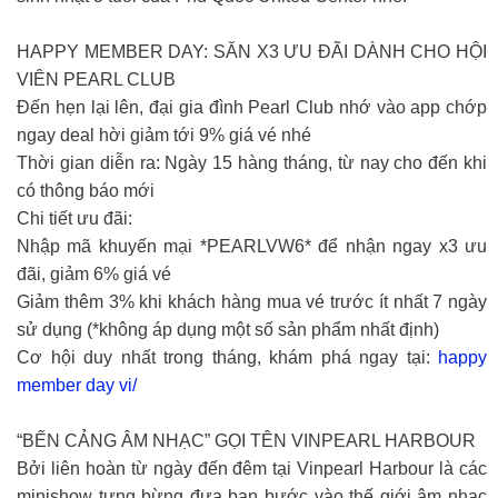
HAPPY MEMBER DAY: SĂN X3 ƯU ĐÃI DÀNH CHO HỘI
VIÊN PEARL CLUB
Đến hẹn lại lên, đại gia đình Pearl Club nhớ vào app chớp
ngay deal hời giảm tới 9% giá vé nhé
Thời gian diễn ra: Ngày 15 hàng tháng, từ nay cho đến khi
có thông báo mới
Chi tiết ưu đãi:
Nhập mã khuyến mại *PEARLVW6* để nhận ngay x3 ưu
đãi, giảm 6% giá vé
Giảm thêm 3% khi khách hàng mua vé trước ít nhất 7 ngày
sử dụng (*không áp dụng một số sản phẩm nhất định)
Cơ hội duy nhất trong tháng, khám phá ngay tại:
happy
member day vi/
“BẾN CẢNG ÂM NHẠC” GỌI TÊN VINPEARL HARBOUR
Bởi liên hoàn từ ngày đến đêm tại Vinpearl Harbour là các
minishow tưng bừng đưa bạn bước vào thế giới âm nhạc