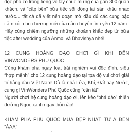
dọc phố cổ trong tiếng vỗ tay chúc mừng của gần 300 quan
khách, và “cập bến” bữa tiệc sôi động tại sân khấu nhạc
nước… tất cả đã viết nên đoạn mở đầu đủ các cung bậc
cảm xúc cho chương mới của câu chuyện tình yêu 12 năm.
Hãy cùng chiêm ngưỡng những khoảnh khắc đẹp từ bữa
tiệc after wedding của Anmol và Bhavishya nhé!
12 CUNG HOÀNG ĐẠO CHƠI GÌ KHI ĐẾN
VINWONDERS PHÚ QUỐC
Cùng khám phá ngay loạt trải nghiệm vui độc đỉnh, siêu
“hợp mệnh” cho 12 cung hoàng đạo tại tọa độ vui chơi giải
trí hàng đầu Việt Nam! Dù là nhà Lửa, Khí, Đất hay Nước,
cung gì VinWonders Phú Quốc cũng “cân tất”!
Người chơi hệ cung hoàng đạo ơi, lên kèo “phá đảo” thiên
đường Ngọc xanh ngay thôi nào!
KHÁM PHÁ PHÚ QUỐC MÙA ĐẸP NHẤT TỪ A ĐẾN
“ÁAA”