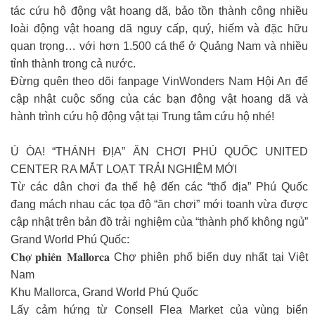
tác cứu hộ động vật hoang dã, bảo tồn thành công nhiều
loài động vật hoang dã nguy cấp, quý, hiếm và đặc hữu
quan trọng… với hơn 1.500 cá thể ở Quảng Nam và nhiều
tỉnh thành trong cả nước.
Đừng quên theo dõi fanpage VinWonders Nam Hội An để
cập nhật cuộc sống của các bạn động vật hoang dã và
hành trình cứu hộ động vật tại Trung tâm cứu hộ nhé!
Ú ÒA! “THÁNH ĐỊA” ĂN CHƠI PHÚ QUỐC UNITED
CENTER RA MẮT LOẠT TRẢI NGHIỆM MỚI
Từ các dân chơi đa thế hệ đến các “thổ địa” Phú Quốc
đang mách nhau các tọa độ “ăn chơi” mới toanh vừa được
cập nhật trên bản đồ trải nghiệm của “thành phố không ngủ”
Grand World Phú Quốc:
𝐂𝐡𝐨̛̣ 𝐩𝐡𝐢𝐞̂𝐧 𝐌𝐚𝐥𝐥𝐨𝐫𝐜𝐚 Chợ phiên phố biển duy nhất tại Việt
Nam
Khu Mallorca, Grand World Phú Quốc
Lấy cảm hứng từ Consell Flea Market của vùng biển