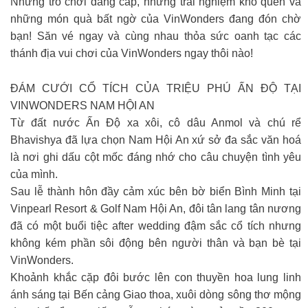
Những trò chơi đẳng cấp, những trải nghiệm khó quên và
những món quà bất ngờ của VinWonders đang đón chờ
bạn! Săn vé ngay và cùng nhau thỏa sức oanh tạc các
thánh địa vui chơi của VinWonders ngay thôi nào!
ĐÁM CƯỚI CỔ TÍCH CỦA TRIỆU PHÚ ẤN ĐỘ TẠI
VINWONDERS NAM HỘI AN
Từ đất nước Ấn Độ xa xôi, cô dâu Anmol và chú rể
Bhavishya đã lựa chọn Nam Hội An xứ sở đa sắc văn hoá
là nơi ghi dấu cột mốc đáng nhớ cho câu chuyện tình yêu
của mình.
Sau lễ thành hôn đầy cảm xúc bên bờ biển Bình Minh tại
Vinpearl Resort & Golf Nam Hội An, đôi tân lang tân nương
đã có một buổi tiệc after wedding đậm sắc cổ tích nhưng
không kém phần sôi động bên người thân và bạn bè tại
VinWonders.
Khoảnh khắc cặp đôi bước lên con thuyền hoa lung linh
ánh sáng tại Bến cảng Giao thoa, xuôi dòng sông thơ mộng