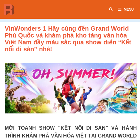
Chuyển
MENU
đến
nội
dung
VinWonders 1 Hãy cùng đến Grand World
Phú Quốc và khám phá kho tàng văn hóa
Việt Nam đầy màu sắc qua show diễn “Kết
nối di sản” nhé!
MỚI TOANH SHOW “KẾT NỐI DI SẢN” VÀ HÀNH
TRÌNH KHÁM PHÁ VĂN HÓA VIỆT TẠI GRAND WORLD