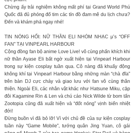
Chừng ấy trải nghiệm không mất phí tại Grand World Phú
Quốc đã đủ phóng đổ tim các tín đồ đam mê du lịch chưa?
Đến và khám phá ngay nhé!
TIN NÓNG HỔI: NỮ THẦN ELI NHÓM NHẠC μ’s “OFF
FAN” TẠI VINPEARL HARBOUR
Cộng đồng fan bộ anime Love Live! vô cùng phấn khích khi
nữ thần Ayase Eli bất ngờ xuất hiện tại Vinpearl Harbour
trong sự kiện cosplay tuần qua. Cô nàng đã khuấy động
không khí tại Vinpearl Harbour bằng những màn “chà đĩa”
trên bàn DJ cực cháy và giao lưu với fan vô cùng thân
thiện. Ngoài Eli, các nhân vật khác như Hatsune Miku, cặp
đôi Kagamine Rin & Len và chú cáo Nick Wilde từ bom tấn
Zootopia cũng đã xuất hiện và “đốt nóng” vịnh biển nhiệt
đới!
Đừng buồn vì đã bỏ lỡ! Vì với chủ đề của sự kiện cosplay
tuần này “Game Mobile”, tướng quân Jing Yuan, cô gái