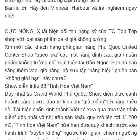
Đường Phố Tây 3, đường Địa Trung Hải 3
Bạn iu ơi! Hãy đến Vinpearl Harbour và trải nghiệm ngay
nhé!
CỰC NÓNG: Xuất hiện đối thủ nặng ký của TC Tóp Tóp
shop với loạt sản phẩm xa xỉ giá không tưởng
Xin mời các khách hàng ghé gian hàng Phú Quốc United
Center Shop “quẹo lựa” các mặt hàng đỉnh cao, giá trị sản
phẩm không tưởng chỉ xuất hiện tại Đảo Ngọc! Bạn đã sẵn
sàng thêm vào “giỏ hàng” bộ sưu tập “hàng hiệu” phiên bản
“không giới hạn” này chưa?
Show diễn triệu đô “Tinh Hoa Việt Nam”
Duy nhất tại Grand World Phú Quốc: Show diễn thực cảnh
hoành tráng được đầu tư kinh phí “giật mình” tới hàng triệu
đô. Tái hiện chốn kinh thành Việt cổ xưa qua “ma trận trình
diễn” độc nhất vô nhị trên sân khấu quy mô lên tới 11.200
m2, “Tinh hoa Việt Nam” hứa hẹn đưa quý khách bước vào
hành trình “xuyên không” ngược thời gian, chiêm ngưỡng