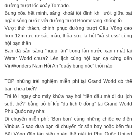
đường trượt lốc xoáy Tornado.
Bung xõa hết mình, sảng khoái tột đỉnh khi lướt giữa bạt
ngàn sóng nước với đường trượt Boomerang khổng lồ
Vượt thử thách, chinh phục đường trượt Cầu Vồng cao
hơn 12m rực rỡ sắc màu, thỏa sức la hét “xả stress” cùng
hội bạn thân
Bạn đã sẵn sàng “ngụp lặn” trong làn nước xanh mát tại
Water World chưa? Lên lịch cùng hội bạn cạ cứng đến
VinWonders Nam Hội An “quẩy bung nóc” thôi nào!
TOP những trải nghiệm miễn phí tại Grand World có thể
bạn chưa biết?
Trả lời ngay cho mấy khứa hay hỏi “tiền đâu mà đi du lịch
suốt thế?” bằng bộ bí kíp “du lịch 0 đồng” tại Grand World
Phú Quốc này nha:
Di chuyển miễn phí: “Bon bon” cùng những chiếc xe điện
Vinbus 5 sao đưa bạn di chuyển từ sân bay hoặc bến tàu
Bãi Vòng đến tận siêu quần thể giải trí Phú Quốc United