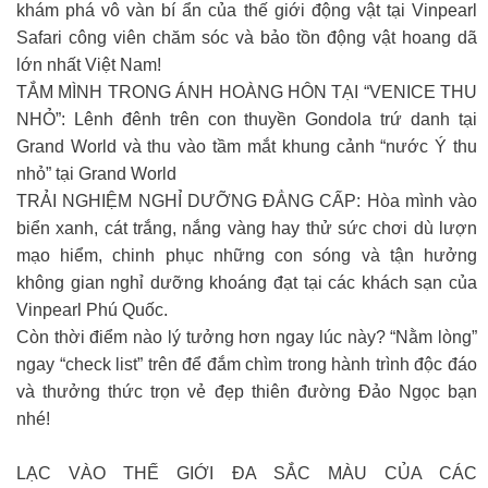
khám phá vô vàn bí ẩn của thế giới động vật tại Vinpearl
Safari công viên chăm sóc và bảo tồn động vật hoang dã
lớn nhất Việt Nam!
TẮM MÌNH TRONG ÁNH HOÀNG HÔN TẠI “VENICE THU
NHỎ”: Lênh đênh trên con thuyền Gondola trứ danh tại
Grand World và thu vào tầm mắt khung cảnh “nước Ý thu
nhỏ” tại Grand World
TRẢI NGHIỆM NGHỈ DƯỠNG ĐẲNG CẤP: Hòa mình vào
biển xanh, cát trắng, nắng vàng hay thử sức chơi dù lượn
mạo hiểm, chinh phục những con sóng và tận hưởng
không gian nghỉ dưỡng khoáng đạt tại các khách sạn của
Vinpearl Phú Quốc.
Còn thời điểm nào lý tưởng hơn ngay lúc này? “Nằm lòng”
ngay “check list” trên để đắm chìm trong hành trình độc đáo
và thưởng thức trọn vẻ đẹp thiên đường Đảo Ngọc bạn
nhé!
LẠC VÀO THẾ GIỚI ĐA SẮC MÀU CỦA CÁC