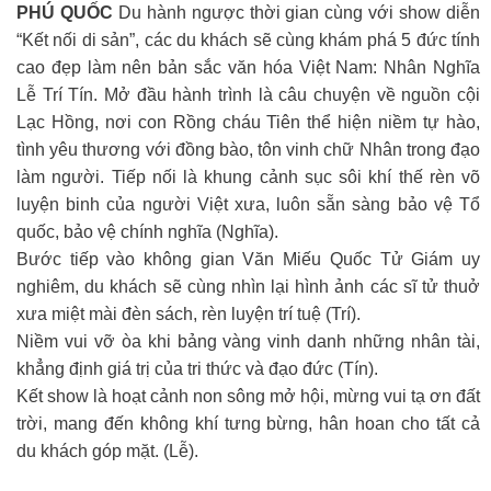
PHÚ QUỐC
Du hành ngược thời gian cùng với show diễn
“Kết nối di sản”, các du khách sẽ cùng khám phá 5 đức tính
cao đẹp làm nên bản sắc văn hóa Việt Nam: Nhân Nghĩa
Lễ Trí Tín. Mở đầu hành trình là câu chuyện về nguồn cội
Lạc Hồng, nơi con Rồng cháu Tiên thể hiện niềm tự hào,
tình yêu thương với đồng bào, tôn vinh chữ Nhân trong đạo
làm người. Tiếp nối là khung cảnh sục sôi khí thế rèn võ
luyện binh của người Việt xưa, luôn sẵn sàng bảo vệ Tổ
quốc, bảo vệ chính nghĩa (Nghĩa).
Bước tiếp vào không gian Văn Miếu Quốc Tử Giám uy
nghiêm, du khách sẽ cùng nhìn lại hình ảnh các sĩ tử thuở
xưa miệt mài đèn sách, rèn luyện trí tuệ (Trí).
Niềm vui vỡ òa khi bảng vàng vinh danh những nhân tài,
khẳng định giá trị của tri thức và đạo đức (Tín).
Kết show là hoạt cảnh non sông mở hội, mừng vui tạ ơn đất
trời, mang đến không khí tưng bừng, hân hoan cho tất cả
du khách góp mặt. (Lễ).