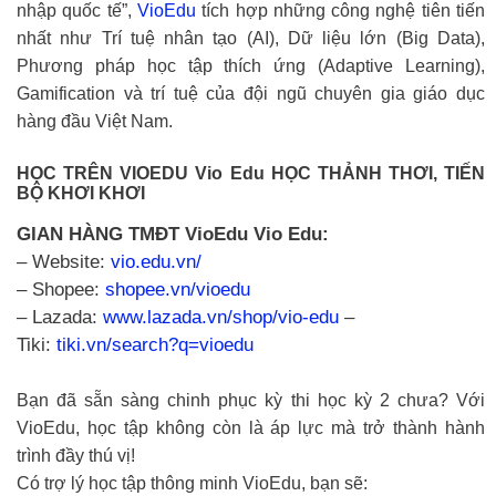
nhập quốc tế”,
VioEdu
tích hợp những công nghệ tiên tiến
nhất như Trí tuệ nhân tạo (AI), Dữ liệu lớn (Big Data),
Phương pháp học tập thích ứng (Adaptive Learning),
Gamification và trí tuệ của đội ngũ chuyên gia giáo dục
hàng đầu Việt Nam.
️HỌC TRÊN VIOEDU️ Vio Edu ️HỌC THẢNH THƠI, TIẾN
BỘ KHƠI KHƠI
GIAN HÀNG TMĐT VioEdu Vio Edu:
– Website:
vio.edu.vn/
– Shopee:
shopee.vn/vioedu
– Lazada:
www.lazada.vn/shop/vio-edu
–
Tiki:
tiki.vn/search?q=vioedu
Bạn đã sẵn sàng chinh phục kỳ thi học kỳ 2 chưa? Với
VioEdu, học tập không còn là áp lực mà trở thành hành
trình đầy thú vị!
Có trợ lý học tập thông minh VioEdu, bạn sẽ: