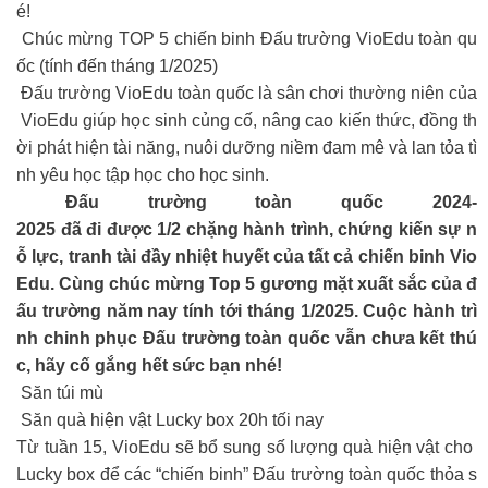
é!
️ Chúc mừng TOP 5 chiến binh Đấu trường VioEdu toàn qu
ốc (tính đến tháng 1/2025)
Đấu trường VioEdu toàn quốc là sân chơi thường niên của
VioEdu giúp học sinh củng cố, nâng cao kiến thức, đồng th
ời phát hiện tài năng, nuôi dưỡng niềm đam mê và lan tỏa tì
nh yêu học tập học cho học sinh.
Đấu trường toàn quốc 2024-
2025 đã đi được 1/2 chặng hành trình, chứng kiến sự n
ỗ lực, tranh tài đầy nhiệt huyết của tất cả chiến binh Vio
Edu. Cùng chúc mừng Top 5 gương mặt xuất sắc của đ
ấu trường năm nay tính tới tháng 1/2025. Cuộc hành trì
nh chinh phục Đấu trường toàn quốc vẫn chưa kết thú
c, hãy cố gắng hết sức bạn nhé!
Săn túi mù
Săn quà hiện vật Lucky box 20h tối nay
Từ tuần 15, VioEdu sẽ bổ sung số lượng quà hiện vật cho
Lucky box để các “chiến binh” Đấu trường toàn quốc thỏa s