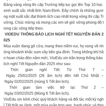
Bảng vàng vòng thi cấp Trường tiếp tục gọi tên Top 10 học
sinh xuất sắc nhất tỉnh Nam Định. Đây chính là những gươ
ng mặt xuất sắc đạt thành tích cao nhất trong vòng thi cấp Tr
ường. Chúc mừng và mong các em sẽ giữ vững phong độ t
rong các vòng tiếp theo.
VIOEDU THÔNG BÁO LỊCH NGHỈ TẾT NGUYÊN ĐÁN 2
025
Mùa xuân đang gõ cửa, mang theo niềm vui, hy vọng về nh
ững khoảnh khắc sum vầy bên gia đình. Trong không khí hâ
n hoan chào đón năm mới, VioEdu xin trân trọng thông báo
lịch nghỉ Tết Nguyên đán 2025 như sau:
Thời gian nghỉ Tết: Từ Thứ 7 –
Ngày 25/01/2025 (26 âm lịch) đến hết Chủ Nhật –
Ngày 02/02/2025 (mùng 5 Tết âm lịch).
Thời gian làm việc trở lại: Thứ 2 –
Ngày 03/02/2025 (Mùng 6 Tết âm lịch).
VioEdu xin kính chúc quý khách hàng và đối tác một kỳ ngh
ỉ Tết thật an lành, một mùa xuân trọn vẹn, hạnh phúc và thịn