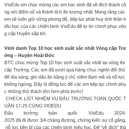
VioEdu xin chúc mừng các em học sinh đã về đích thành cô
ng với điểm số và thành tích ấn tượng nhất. Mong rằng các
em sẽ luôn giữ vững phong độ, tiếp tục phát huy tinh thần h
iếu học của các chiến binh VioEdu để tự tin chinh phục vòn
g cấp Huyện sắp tới.
Vinh danh Top 10 học sinh xuất sắc nhất Vòng cấp Trư
ờng – Huyện Hoài Đức
BTC chúc mừng Top 10 học sinh xuất sắc nhất tại vòng thi
cấp Trường. Các em đã vượt qua hàng chục nghìn đối thủ
để tỏa sáng, ghi dấu ấn bằng ý chí, niềm đam mê và nỗ lực
không ngừng. Đây là động lực để các em tiếp tục chinh phụ
c những thử thách lớn hơn phía trước!
CHECK LIST NHIỆM VỤ ĐẤU TRƯỜNG TOÀN QUỐC T
UẦN 17-25 CÙNG VIOEDU
Đấu trường toàn quốc VioEdu 2024-
2025 đã đi được 3/4 chặng đường, chứng kiến sự cố gắng,
nỗ lực bền bỉ của các chiến binh hiếu học. Để “về đích” thà