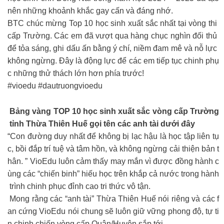
nên những khoảnh khắc gay cấn và đáng nhớ.
BTC chúc mừng Top 10 học sinh xuất sắc nhất tại vòng thi
cấp Trường. Các em đã vượt qua hàng chục nghìn đối thủ
để tỏa sáng, ghi dấu ấn bằng ý chí, niềm đam mê và nỗ lực
không ngừng. Đây là động lực để các em tiếp tục chinh phụ
c những thử thách lớn hơn phía trước!
#vioedu #dautruongvioedu
️ Bảng vàng TOP 10 học sinh xuất sắc vòng cấp Trường
tỉnh Thừa Thiên Huế gọi tên các anh tài dưới đây
“Con đường duy nhất để không bị lạc hậu là học tập liên tụ
c, bồi đắp trí tuệ và tâm hồn, và không ngừng cải thiện bản t
hân. ” VioEdu luôn cảm thấy may mắn vì được đồng hành c
ùng các “chiến binh” hiếu học trên khắp cả nước trong hành
trình chinh phục đỉnh cao tri thức vô tận.
Mong rằng các “anh tài” Thừa Thiên Huế nói riêng và các f
an cứng VioEdu nói chung sẽ luôn giữ vững phong độ, tự ti
n chinh chiến vòng cấp Quận/Huyện sắp tới.