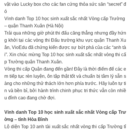
vật vào Lucky box cho các fan cứng thỏa sức săn “secret” đ
ó
Vinh danh Top 10 học sinh xuất sắc nhất Vòng cấp Trường
– quận Thanh Xuân (Hà Nội)
Trải qua những giờ phút thi đấu căng thẳng nhưng đầy hứn
g khởi tại các vòng thi Đấu trường khu vực quận Thanh Xu
ân, VioEdu đã chứng kiến được sự bứt phá của các “anh tà
i”. Xin chúc mừng Top 10 học sinh xuất sắc nhất vòng thi cấ
p Trường quận Thanh Xuân.
Vòng thi cấp Quận đang đến gần! Đây là thời điểm để các e
m tiếp tục rèn luyện, ôn tập thật tốt và chuẩn bị tâm lý sẵn s
àng cho những thử thách lớn hơn phía trước. Hãy luôn tự ti
n và bền bỉ, bởi hành trình chinh phục tri thức vẫn còn nhiề
u đỉnh cao đang chờ đợi.
Vinh danh Top 10 học sinh xuất sắc nhất Vòng cấp Trư
ờng – tỉnh Hòa Bình
Lộ diện Top 10 anh tài xuất sắc nhất vòng thi cấp Trường tỉ