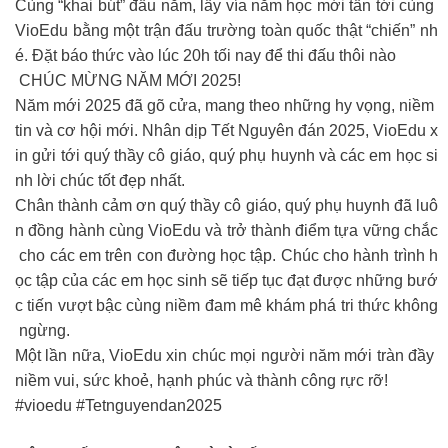
Cùng “khai bút” đầu năm, lấy vía năm học mới tấn tới cùng
VioEdu bằng một trận đấu trường toàn quốc thật “chiến” nh
é. Đặt báo thức vào lúc 20h tối nay để thi đấu thôi nào
CHÚC MỪNG NĂM MỚI 2025!
Năm mới 2025 đã gõ cửa, mang theo những hy vọng, niềm
tin và cơ hội mới. Nhân dịp Tết Nguyên đán 2025, VioEdu x
in gửi tới quý thầy cô giáo, quý phụ huynh và các em học si
nh lời chúc tốt đẹp nhất.
Chân thành cảm ơn quý thầy cô giáo, quý phụ huynh đã luô
n đồng hành cùng VioEdu và trở thành điểm tựa vững chắc
cho các em trên con đường học tập. Chúc cho hành trình h
ọc tập của các em học sinh sẽ tiếp tục đạt được những bướ
c tiến vượt bậc cùng niềm đam mê khám phá tri thức không
ngừng.
Một lần nữa, VioEdu xin chúc mọi người năm mới tràn đầy
niềm vui, sức khoẻ, hạnh phúc và thành công rực rỡ!
#vioedu #Tetnguyendan2025