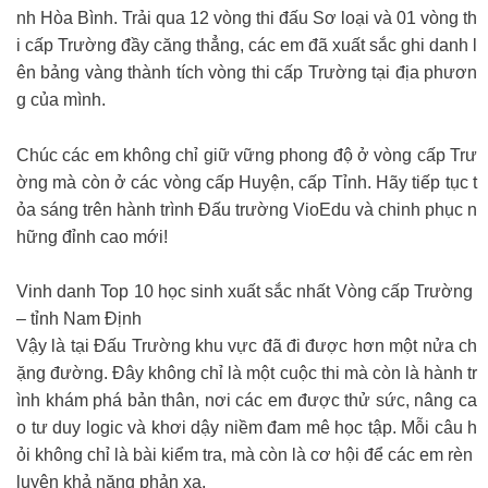
nh Hòa Bình. Trải qua 12 vòng thi đấu Sơ loại và 01 vòng th
i cấp Trường đầy căng thẳng, các em đã xuất sắc ghi danh l
ên bảng vàng thành tích vòng thi cấp Trường tại địa phươn
g của mình.
Chúc các em không chỉ giữ vững phong độ ở vòng cấp Trư
ờng mà còn ở các vòng cấp Huyện, cấp Tỉnh. Hãy tiếp tục t
ỏa sáng trên hành trình Đấu trường VioEdu và chinh phục n
hững đỉnh cao mới!
Vinh danh Top 10 học sinh xuất sắc nhất Vòng cấp Trường
– tỉnh Nam Định
Vậy là tại Đấu Trường khu vực đã đi được hơn một nửa ch
ặng đường. Đây không chỉ là một cuộc thi mà còn là hành tr
ình khám phá bản thân, nơi các em được thử sức, nâng ca
o tư duy logic và khơi dậy niềm đam mê học tập. Mỗi câu h
ỏi không chỉ là bài kiểm tra, mà còn là cơ hội để các em rèn
luyện khả năng phản xạ.