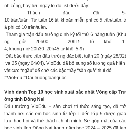
nh công, hãy lưu ngay to-do list dưới đây:
Thách đấu đôi 5-
10 trận/tuần. Từ tuần 16 tài khoản miễn phí có 5 trận/tuần, tr
ả phí có 10 trận/tuần.
Tham gia trận đấu trường định kỳ tối thứ 6 hàng tuần (Khu
ng giờ 20h00 20h15 từ khối 1-
4, khung giờ 20h30 20h45 từ khối 5-9)
Đặt báo thức trận đấu trường đặc biệt tuần 20 (ngày 28/02)
và 25 (ngày 04/04). VioEdu đã bổ sung số lượng quà hiện
vật cực “ngầu” để chờ các bậc thầy “săn quà” thui đó
#VioEdu #Dautruongtoanquoc
Vinh danh Top 10 học sinh xuất sắc nhất Vòng cấp Trư
ờng tỉnh Đồng Nai
Đấu trường VioEdu – sân chơi tri thức sáng tạo, đã trở
thành nơi các em học sinh từ lớp 1 đến lớp 9 được giao
lưu, học hỏi và thử thách chính mình. Sự góp mặt của các
học sinh tỉnh Đồng Nai trong năm học 2024 – 2025 đã tạo