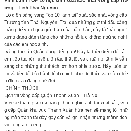
Vinh danh TOP 10 học sinh xuất sắc nhất Vòng cấp Trư
ờng – Tỉnh Thái Nguyên
️ Lộ diện bảng vàng Top 10 “anh tài” xuất sắc nhất vòng cấp
Trường tỉnh Thái Nguyên. Trải qua những giờ thi đấu căng
thẳng để vượt qua giới hạn của bản thân, đây là “trái ngọt”
xứng đáng dành tặng cho những nỗ lực không ngừng nghỉ
của các em học sinh.
Vòng thi cấp Quận đang đến gần! Đây là thời điểm để các
em tiếp tục rèn luyện, ôn tập thật tốt và chuẩn bị tâm lý sẵn
sàng cho những thử thách lớn hơn phía trước. Hãy luôn tự
tin và bền bỉ, bởi hành trình chinh phục tri thức vẫn còn nhiề
u đỉnh cao đang chờ đợi.
CHÍNH THỨC!!!
Lịch thi vòng cấp Quận Thanh Xuân – Hà Nội
Với sự tham gia của hàng chục nghìn anh tài xuất sắc, vòn
g cấp Quận khu vực Thanh Xuân hứa hẹn sẽ mang tới nhữ
ng màn tranh tài đầy gay cấn và ghi nhận những thành tích
vô cùng ấn tượng.