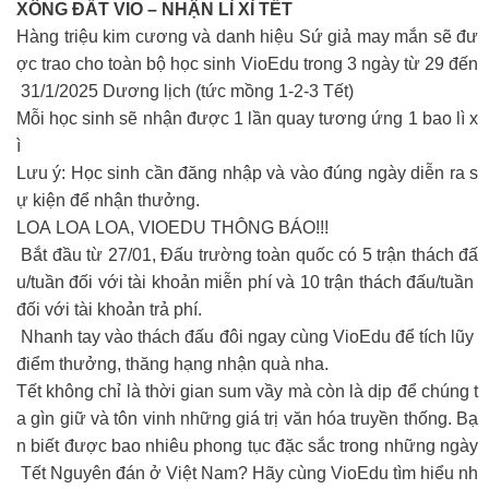
XÔNG ĐẤT VIO – NHẬN LÌ XÌ TẾT
Hàng triệu kim cương và danh hiệu Sứ giả may mắn sẽ đư
ợc trao cho toàn bộ học sinh VioEdu trong 3 ngày từ 29 đến
31/1/2025 Dương lịch (tức mồng 1-2-3 Tết)
Mỗi học sinh sẽ nhận được 1 lần quay tương ứng 1 bao lì x
ì
Lưu ý: Học sinh cần đăng nhập và vào đúng ngày diễn ra s
ự kiện để nhận thưởng.
LOA LOA LOA, VIOEDU THÔNG BÁO!!!
️ Bắt đầu từ 27/01, Đấu trường toàn quốc có 5 trận thách đấ
u/tuần đối với tài khoản miễn phí và 10 trận thách đấu/tuần
đối với tài khoản trả phí.
Nhanh tay vào thách đấu đôi ngay cùng VioEdu để tích lũy
điểm thưởng, thăng hạng nhận quà nha.
Tết không chỉ là thời gian sum vầy mà còn là dịp để chúng t
a gìn giữ và tôn vinh những giá trị văn hóa truyền thống. Bạ
n biết được bao nhiêu phong tục đặc sắc trong những ngày
Tết Nguyên đán ở Việt Nam? Hãy cùng VioEdu tìm hiểu nh