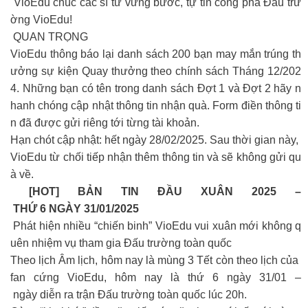
VioEdu chúc các sĩ tử vững bước, tự tin công phá Đấu trư
ờng VioEdu!
QUAN TRỌNG
VioEdu thông báo lại danh sách 200 bạn may mắn trúng th
ưởng sự kiện Quay thưởng theo chính sách Tháng 12/202
4. Những bạn có tên trong danh sách Đợt 1 và Đợt 2 hãy n
hanh chóng cập nhật thông tin nhận quà. Form điền thông ti
n đã được gửi riêng tới từng tài khoản.
Hạn chót cập nhật: hết ngày 28/02/2025. Sau thời gian này,
VioEdu từ chối tiếp nhận thêm thông tin và sẽ không gửi qu
à về.
[HOT] BẢN TIN ĐẦU XUÂN 2025 –
THỨ 6 NGÀY 31/01/2025
Phát hiện nhiều “chiến binh” VioEdu vui xuân mới không q
uên nhiệm vụ tham gia Đấu trường toàn quốc
Theo lịch Âm lịch, hôm nay là mùng 3 Tết còn theo lịch của
fan cứng VioEdu, hôm nay là thứ 6 ngày 31/01 –
ngày diễn ra trận Đấu trường toàn quốc lúc 20h.