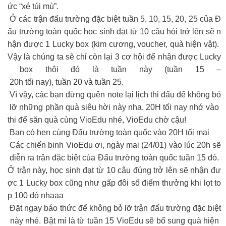
ức “xé túi mù”.
Ở các trận đấu trường đặc biệt tuần 5, 10, 15, 20, 25 của Đ
ấu trường toàn quốc học sinh đạt từ 10 câu hỏi trở lên sẽ n
hận được 1 Lucky box (kim cương, voucher, quà hiện vật).
Vậy là chúng ta sẽ chỉ còn lại 3 cơ hội để nhận được Lucky
box thôi đó là tuần này (tuần 15 –
20h tối nay), tuần 20 và tuần 25.
Vì vậy, các bạn đừng quên note lại lịch thi đấu để không bỏ
lỡ những phần quà siêu hời này nha. 20H tối nay nhớ vào
thi để săn quà cùng VioEdu nhé, VioEdu chờ cậu!
Bạn có hẹn cùng Đấu trường toàn quốc vào 20H tối mai
Các chiến binh VioEdu ơi, ngày mai (24/01) vào lúc 20h sẽ
diễn ra trận đặc biệt của Đấu trường toàn quốc tuần 15 đó.
Ở trận này, học sinh đạt từ 10 câu đúng trở lên sẽ nhận đư
ợc 1 Lucky box cũng như gấp đôi số điểm thưởng khi lọt to
p 100 đó nhaaa
️ Đặt ngay báo thức để không bỏ lỡ trận đấu trường đặc biệt
này nhé. Bật mí là từ tuần 15 VioEdu sẽ bổ sung quà hiện