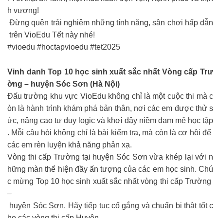
h vượng!
Đừng quên trải nghiệm những tính năng, sân chơi hấp dẫn
trên VioEdu Tết này nhé!
#vioedu #hoctapvioedu #tet2025
Vinh danh Top 10 học sinh xuất sắc nhất Vòng cấp Trư
ờng – huyện Sóc Sơn (Hà Nội)
Đấu trường khu vực VioEdu không chỉ là một cuộc thi mà c
òn là hành trình khám phá bản thân, nơi các em được thử s
ức, nâng cao tư duy logic và khơi dậy niềm đam mê học tập
. Mỗi câu hỏi không chỉ là bài kiểm tra, mà còn là cơ hội để
các em rèn luyện khả năng phản xạ.
Vòng thi cấp Trường tại huyện Sóc Sơn vừa khép lại với n
hững màn thể hiện đầy ấn tượng của các em học sinh. Chú
c mừng Top 10 học sinh xuất sắc nhất vòng thi cấp Trường
–
huyện Sóc Sơn. Hãy tiếp tục cố gắng và chuẩn bị thật tốt c
ho các vòng thi cấp Huyện.