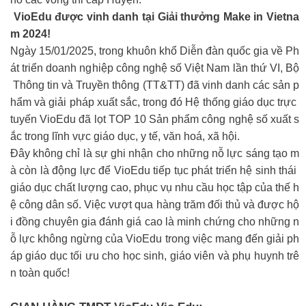
VioEdu được vinh danh tại Giải thưởng Make in Vietna
m 2024!
Ngày 15/01/2025, trong khuôn khổ Diễn đàn quốc gia về Ph
át triển doanh nghiệp công nghệ số Việt Nam lần thứ VI, Bộ
Thông tin và Truyền thông (TT&TT) đã vinh danh các sản p
hẩm và giải pháp xuất sắc, trong đó Hệ thống giáo dục trực
tuyến VioEdu đã lọt TOP 10 Sản phẩm công nghệ số xuất s
ắc trong lĩnh vực giáo dục, y tế, văn hoá, xã hội.
Đây không chỉ là sự ghi nhận cho những nỗ lực sáng tạo m
à còn là động lực để VioEdu tiếp tục phát triển hệ sinh thái
giáo dục chất lượng cao, phục vụ nhu cầu học tập của thế h
ệ công dân số. Việc vượt qua hàng trăm đối thủ và được hộ
i đồng chuyên gia đánh giá cao là minh chứng cho những n
ỗ lực không ngừng của VioEdu trong việc mang đến giải ph
áp giáo dục tối ưu cho học sinh, giáo viên và phụ huynh trê
n toàn quốc!