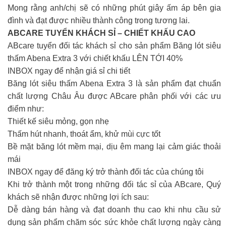
Mong rằng anh/chị sẽ có những phút giây ấm áp bên gia
đình và đạt được nhiều thành công trong tương lai.
ABCARE TUYỂN KHÁCH SỈ – CHIẾT KHẤU CAO
ABcare tuyển đối tác khách sỉ cho sản phẩm Băng lót siêu
thấm Abena Extra 3 với chiết khấu LÊN TỚI 40%
INBOX ngay để nhận giá sỉ chi tiết
Băng lót siêu thấm Abena Extra 3 là sản phẩm đạt chuẩn
chất lượng Châu Âu được ABcare phân phối với các ưu
điểm như:
Thiết kế siêu mỏng, gọn nhẹ
Thấm hút nhanh, thoát ẩm, khử mùi cực tốt
Bề mặt băng lót mềm mại, dịu êm mang lại cảm giác thoải
mái
INBOX ngay để đăng ký trở thành đối tác của chúng tôi
Khi trở thành một trong những đối tác sỉ của ABcare, Quý
khách sẽ nhận được những lợi ích sau:
Dễ dàng bán hàng và đạt doanh thu cao khi nhu cầu sử
dụng sản phẩm chăm sóc sức khỏe chất lượng ngày càng