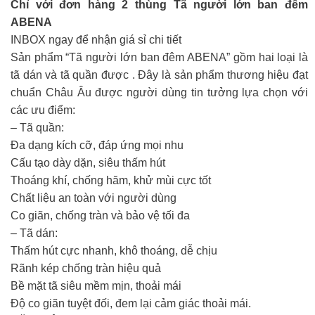
Chỉ với đơn hàng 2 thùng Tã người lớn ban đêm
ABENA
INBOX ngay để nhận giá sỉ chi tiết
Sản phẩm “Tã người lớn ban đêm ABENA” gồm hai loại là
tã dán và tã quần được . Đây là sản phẩm thương hiệu đạt
chuẩn Châu Âu được người dùng tin tưởng lựa chọn với
các ưu điểm:
– Tã quần:
Đa dạng kích cỡ, đáp ứng mọi nhu
Cấu tạo dày dặn, siêu thấm hút
Thoáng khí, chống hăm, khử mùi cực tốt
Chất liệu an toàn với người dùng
Co giãn, chống tràn và bảo vệ tối đa
– Tã dán:
Thấm hút cực nhanh, khô thoáng, dễ chịu
Rãnh kép chống tràn hiệu quả
Bề mặt tã siêu mềm mịn, thoải mái
Độ co giãn tuyệt đối, đem lại cảm giác thoải mái.