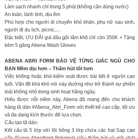
Làm sạch nhanh chỉ trong 5 phút (không cần dùng nước)
An toàn, lành tính, dịu êm
Phù hợp cho người di chuyển khó khăn, phụ nữ sau sinh,
người đi du lịch, picnic,…
Đặc biệt, ƯU ĐÃI giá dầu gội tắm khô chỉ còn 350K + Tặng
kèm 5 găng Abena Wash Gloves
ABENA ABRI FORM BẢO VỆ TỪNG GIẤC NGỦ CHO
BẠN Mềm dịu hơn – Thấm hút tốt hơn
Việc không hoặc khó kiểm soát được bài tiết ở người cao
tuổi. Vấn đề khá khó nói này dường như trở thành sự phiền
toái không nhỏ trong sinh hoạt hằng ngày.
Hiểu được nỗi niềm này, Abena đã mang đến cho khách
hàng tã dán #Abena_Abri_Form với thiết kế cao cấp, tối ưu
và đa dạng kích thước để lựa chọn.
Cấu tạo tã dán:
Kết cấu tã 5 lớp với lõi bông 3 lớp chứa các hạt Sap cao
cấp (Super Absorbent Polymer) siêu thấm hút và giữ chặt