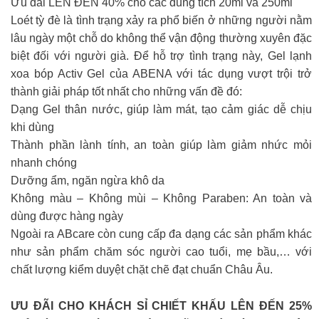
Ưu đãi LÊN ĐẾN 40% cho các dung tích 20ml và 250ml
Loét tỳ đè là tình trạng xảy ra phổ biến ở những người nằm
lâu ngày một chỗ do không thể vận động thường xuyên đặc
biệt đối với người già. Để hỗ trợ tình trạng này, Gel lạnh
xoa bóp Activ Gel của ABENA với tác dụng vượt trội trở
thành giải pháp tốt nhất cho những vấn đề đó:
Dạng Gel thân nước, giúp làm mát, tạo cảm giác dễ chịu
khi dùng
Thành phần lành tính, an toàn giúp làm giảm nhức mỏi
nhanh chóng
Dưỡng ẩm, ngăn ngừa khô da
Không màu – Không mùi – Không Paraben: An toàn và
dùng được hàng ngày
Ngoài ra ABcare còn cung cấp đa dạng các sản phẩm khác
như sản phẩm chăm sóc người cao tuổi, mẹ bầu,… với
chất lượng kiểm duyệt chặt chẽ đạt chuẩn Châu Âu.
ƯU ĐÃI CHO KHÁCH SỈ CHIẾT KHẤU LÊN ĐẾN 25%