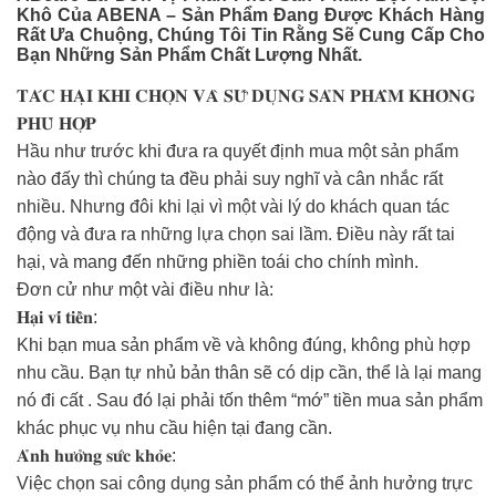
Khô Của ABENA – Sản Phẩm Đang Được Khách Hàng
Rất Ưa Chuộng, Chúng Tôi Tin Rằng Sẽ Cung Cấp Cho
Bạn Những Sản Phẩm Chất Lượng Nhất.
𝐓𝐀́𝐂 𝐇𝐀̣𝐈 𝐊𝐇𝐈 𝐂𝐇𝐎̣𝐍 𝐕𝐀̀ 𝐒𝐔̛̃ 𝐃𝐔̣𝐍𝐆 𝐒𝐀̉𝐍 𝐏𝐇𝐀̂̉𝐌 𝐊𝐇𝐎̂𝐍𝐆
𝐏𝐇𝐔̀ 𝐇𝐎̛̣𝐏
Hầu như trước khi đưa ra quyết định mua một sản phẩm
nào đấy thì chúng ta đều phải suy nghĩ và cân nhắc rất
nhiều. Nhưng đôi khi lại vì một vài lý do khách quan tác
động và đưa ra những lựa chọn sai lầm. Điều này rất tai
hại, và mang đến những phiền toái cho chính mình.
Đơn cử như một vài điều như là:
𝐇𝐚̣𝐢 𝐯𝐢́ 𝐭𝐢𝐞̂̀𝐧:
Khi bạn mua sản phẩm về và không đúng, không phù hợp
nhu cầu. Bạn tự nhủ bản thân sẽ có dịp cần, thể là lại mang
nó đi cất . Sau đó lại phải tốn thêm “mớ” tiền mua sản phẩm
khác phục vụ nhu cầu hiện tại đang cần.
𝐀̉𝐧𝐡 𝐡𝐮̛𝐨̛̉𝐧𝐠 𝐬𝐮̛́𝐜 𝐤𝐡𝐨̉𝐞:
Việc chọn sai công dụng sản phẩm có thể ảnh hưởng trực