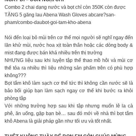
Combo 2 chai dạng nước và bọt chỉ còn 350K còn được
TẶNG 5 găng lau Abena Wash Gloves abcare?san-
pham/combo-daubot-goi-tam-kho-abena
Nói đến loại bỏ mùi trên cơ thể mọi người sẽ nghĩ ngay đến
lăn khử mùi, nước hoa xịt toàn thân hoặc các dòng body &
mist đang được bán khá nhiều trên thị trường
NHƯNG liệu sau khi luyện tập thể thao mồ hôi và mùi cơ
thể tỏa ra nhiều thì liệu những sản phẩm trên có phù hợp
không???
Bọt tắm khô làm sạch cơ thể tức thì không cần nước sẽ là
bảo bối giúp bạn làm sạch ngay cơ thể khi bước ra khỏi
phòng tập
Với những trường hợp sau khi tập nhưng muốn lê la cà
phê, ăn uống, gặp bạn bè… sau đó mới về nhà thì bọt tắm
khô Abena là giải pháp gần như tối ưu và tốt nhất.