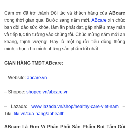
Cảm ơn đã trở thành Đối tác và khách hàng của
ABcare
trong thời gian qua. Bước sang năm mới,
ABcare
xin chúc
bạn dồi dào sức khỏe, làm ăn phát đạt, gặp nhiều may mắn
và tiếp tục tin tưởng vào chúng tôi. Chúc mừng năm mới an
khang, thịnh vượng! Hãy là một người tiêu dùng thông
minh, chọn cho mình những sản phẩm tốt nhất.
GIAN HÀNG TMĐT ABcare:
– Website:
abcare.vn
– Shopee:
shopee.vn/abcare.vn
– Lazada:
www.lazada.vn/shop/healthy-care-viet-nam
–
Tiki:
tiki.vn/cua-hang/abhealth
ABcare Là Đơn Vị Phân Phối Sản Phẩm Bọt Tắm Gội