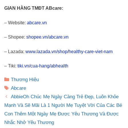
GIAN HÀNG TMĐT ABcare:
– Website:
abcare.vn
– Shopee:
shopee.vn/abcare.vn
– Lazada:
www.lazada.vn/shop/healthy-care-viet-nam
– Tiki:
tiki.vn/cua-hang/abhealth
Danh
Thương Hiệu
mục
Thẻ
Abcare
AbbieOh Chúc Mẹ Ngày Càng Trẻ Đẹp, Luôn Khỏe
Mạnh Và Sẽ Mãi Là 1 Người Mẹ Tuyệt Vời Của Các Bé
Con Thêm Một Ngày Mẹ Được Yêu Thương Và Được
Nhắc Nhở Yêu Thương