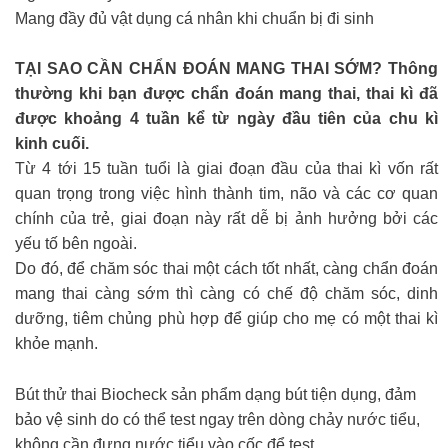
Mang đầy đủ vật dụng cá nhân khi chuẩn bị đi sinh
TẠI SAO CẦN CHẨN ĐOÁN MANG THAI SỚM? Thông
thường khi bạn được chẩn đoán mang thai, thai kì đã
được khoảng 4 tuần kể từ ngày đầu tiên của chu kì
kinh cuối.
Từ 4 tới 15 tuần tuổi là giai đoạn đầu của thai kì vốn rất
quan trọng trong việc hình thành tim, não và các cơ quan
chính của trẻ, giai đoạn này rất dễ bị ảnh hưởng bởi các
yếu tố bên ngoài.
Do đó, để chăm sóc thai một cách tốt nhất, càng chẩn đoán
mang thai càng sớm thì càng có chế độ chăm sóc, dinh
dưỡng, tiêm chủng phù hợp để giúp cho mẹ có một thai kì
khỏe mạnh.
Bút thử thai Biocheck sản phẩm dạng bút tiện dụng, đảm
bảo vệ sinh do có thể test ngay trên dòng chảy nước tiểu,
không cần đựng nước tiểu vào cốc để test.