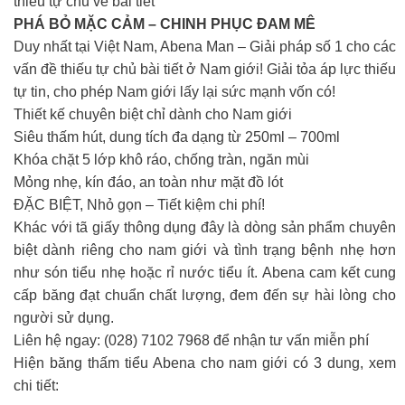
thiếu tự chủ về bài tiết
PHÁ BỎ MẶC CẢM – CHINH PHỤC ĐAM MÊ
Duy nhất tại Việt Nam, Abena Man – Giải pháp số 1 cho các
vấn đề thiếu tự chủ bài tiết ở Nam giới! Giải tỏa áp lực thiếu
tự tin, cho phép Nam giới lấy lại sức mạnh vốn có!
Thiết kế chuyên biệt chỉ dành cho Nam giới
Siêu thấm hút, dung tích đa dạng từ 250ml – 700ml
Khóa chặt 5 lớp khô ráo, chống tràn, ngăn mùi
Mỏng nhẹ, kín đáo, an toàn như mặt đồ lót
ĐẶC BIỆT, Nhỏ gọn – Tiết kiệm chi phí!
Khác với tã giấy thông dụng đây là dòng sản phẩm chuyên
biệt dành riêng cho nam giới và tình trạng bệnh nhẹ hơn
như són tiểu nhẹ hoặc rỉ nước tiểu ít. Abena cam kết cung
cấp băng đạt chuẩn chất lượng, đem đến sự hài lòng cho
người sử dụng.
Liên hệ ngay: (028) 7102 7968 để nhận tư vấn miễn phí
Hiện băng thấm tiểu Abena cho nam giới có 3 dung, xem
chi tiết: