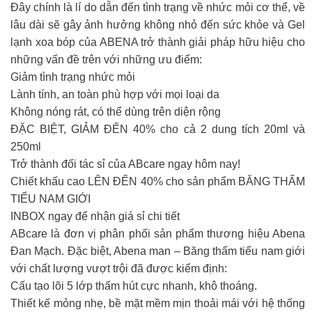
Đây chính là lí do dẫn đến tình trạng về nhức mỏi cơ thể, về
lâu dài sẽ gây ảnh hưởng không nhỏ đến sức khỏe và Gel
lạnh xoa bóp của ABENA trở thành giải pháp hữu hiệu cho
những vấn đề trên với những ưu điểm:
Giảm tình trạng nhức mỏi
Lành tính, an toàn phù hợp với mọi loại da
Không nóng rát, có thể dùng trên diện rộng
ĐẶC BIỆT, GIẢM ĐẾN 40% cho cả 2 dung tích 20ml và
250ml
Trở thành đối tác sỉ của ABcare ngay hôm nay!
Chiết khấu cao LÊN ĐẾN 40% cho sản phẩm BĂNG THẤM
TIỂU NAM GIỚI
INBOX ngay để nhận giá sỉ chi tiết
ABcare là đơn vị phân phối sản phẩm thương hiệu Abena
Đan Mạch. Đặc biệt, Abena man – Băng thấm tiểu nam giới
với chất lượng vượt trội đã được kiểm định:
Cấu tạo lõi 5 lớp thấm hút cực nhanh, khô thoáng.
Thiết kế mỏng nhẹ, bề mặt mềm mịn thoải mái với hệ thống