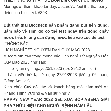
THIỆT KHÔNG THẦY ĐỂ BỌN EM CÒN CHÚC MỪNG
Mọi người tham khảo tại đây: abcare?…/but-thu-thai-early-
detection-biocheck #39K
Bút thử thai Biocheck sản phẩm dạng bút tiện dụng,
đảm bảo vệ sinh do có thể test ngay trên dòng chảy
nước tiểu, không cần đựng nước tiểu vào cốc để test.
[THÔNG BÁO]
LỊCH NGHỈ TẾT NGUYÊN ĐÁN QUÝ MÃO 2023
ABcare xin trân trọng thông báo Lịch nghỉ Tết Nguyên Đán
Quý Mão 2023 như sau:
– Thời gian nghỉ ngayd20/1/2023 (tức 29/12 âm lịch)
– Làm việc trở lại từ ngày 27/01/2023 (Mùng 06 tháng
Giêng Âm lịch).
Kính chúc Quý đối tác và khách hàng một năm mới An
Khang Thịnh Vượng & Vạn sự Như ý
HAPPY NEW YEAR 2023 GEL XOA BÓP ABENA GIẢI
PHÁP HỮU HIỆU CHO NGƯỜI BỆNH NẰM LÂU