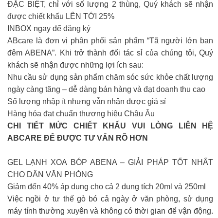
ĐẶC BIỆT, chỉ với số lượng 2 thùng, Quý khách sẽ nhận
được chiết khấu LÊN TỚI 25%
INBOX ngay để đăng ký
ABcare là đơn vị phân phối sản phẩm “Tã người lớn ban
đêm ABENA”. Khi trở thành đối tác sỉ của chúng tôi, Quý
khách sẽ nhận được những lợi ích sau:
Nhu cầu sử dụng sản phẩm chăm sóc sức khỏe chất lượng
ngày càng tăng – dễ dàng bán hàng và đạt doanh thu cao
Số lượng nhập ít nhưng vẫn nhận được giá sỉ
Hàng hóa đạt chuẩn thương hiệu Châu Âu
CHI TIẾT MỨC CHIẾT KHẤU VUI LÒNG LIÊN HỆ
ABCARE ĐỂ ĐƯỢC TƯ VẤN RÕ HƠN
GEL LẠNH XOA BÓP ABENA – GIẢI PHÁP TỐT NHẤT
CHO DÂN VĂN PHÒNG
Giảm đến 40% áp dụng cho cả 2 dung tích 20ml và 250ml
Việc ngồi ở tư thế gò bó cả ngày ở văn phòng, sử dụng
máy tính thường xuyên và không có thời gian để vận động.