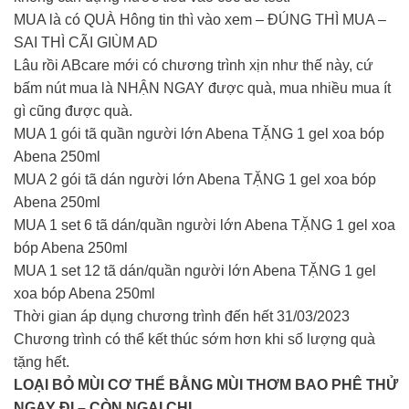
MUA là có QUÀ Hông tin thì vào xem – ĐÚNG THÌ MUA –
SAI THÌ CÃI GIÙM AD
Lâu rồi ABcare mới có chương trình xịn như thế này, cứ
bấm nút mua là NHẬN NGAY được quà, mua nhiều mua ít
gì cũng được quà.
MUA 1 gói tã quần người lớn Abena TẶNG 1 gel xoa bóp
Abena 250ml
MUA 2 gói tã dán người lớn Abena TẶNG 1 gel xoa bóp
Abena 250ml
MUA 1 set 6 tã dán/quần người lớn Abena TẶNG 1 gel xoa
bóp Abena 250ml
MUA 1 set 12 tã dán/quần người lớn Abena TẶNG 1 gel
xoa bóp Abena 250ml
Thời gian áp dụng chương trình đến hết 31/03/2023
Chương trình có thể kết thúc sớm hơn khi số lượng quà
tặng hết.
LOẠI BỎ MÙI CƠ THỂ BẰNG MÙI THƠM BAO PHÊ THỬ
NGAY ĐI – CÒN NGẠI CHI