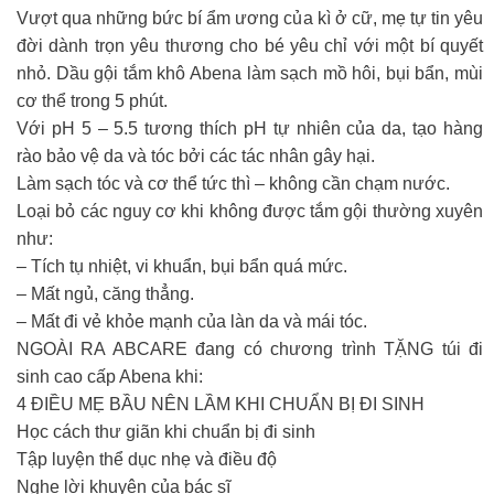
Vượt qua những bức bí ẩm ương của kì ở cữ, mẹ tự tin yêu
đời dành trọn yêu thương cho bé yêu chỉ với một bí quyết
nhỏ. Dầu gội tắm khô Abena làm sạch mồ hôi, bụi bẩn, mùi
cơ thể trong 5 phút.
Với pH 5 – 5.5 tương thích pH tự nhiên của da, tạo hàng
rào bảo vệ da và tóc bởi các tác nhân gây hại.
Làm sạch tóc và cơ thể tức thì – không cần chạm nước.
Loại bỏ các nguy cơ khi không được tắm gội thường xuyên
như:
– Tích tụ nhiệt, vi khuẩn, bụi bẩn quá mức.
– Mất ngủ, căng thẳng.
– Mất đi vẻ khỏe mạnh của làn da và mái tóc.
NGOÀI RA ABCARE đang có chương trình TẶNG túi đi
sinh cao cấp Abena khi:
4 ĐIỀU MẸ BẦU NÊN LẦM KHI CHUẨN BỊ ĐI SINH
Học cách thư giãn khi chuẩn bị đi sinh
Tập luyện thể dục nhẹ và điều độ
Nghe lời khuyên của bác sĩ