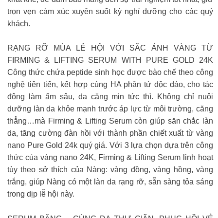
trọn vẹn cảm xúc xuyên suốt kỳ nghỉ dưỡng cho các quý
khách.
RẠNG RỠ MÙA LỄ HỘI VỚI SẮC ÁNH VÀNG TỪ
FIRMING & LIFTING SERUM WITH PURE GOLD 24K
Công thức chứa peptide sinh học được bào chế theo công
nghệ tiên tiến, kết hợp cùng HA phân tử độc đáo, cho tác
động làm ẩm sâu, da căng mịn tức thì. Không chỉ nuôi
dưỡng làn da khỏe mạnh trước áp lực từ môi trường, căng
thẳng…mà Firming & Lifting Serum còn giúp săn chắc làn
da, tăng cường đàn hồi với thành phần chiết xuất từ vàng
nano Pure Gold 24k quý giá. Với 3 lựa chọn dựa trên công
thức của vàng nano 24K, Firming & Lifting Serum linh hoạt
tùy theo sở thích của Nàng: vàng đồng, vàng hồng, vàng
trắng, giúp Nàng có một làn da rạng rỡ, sẵn sàng tỏa sáng
trong dịp lễ hội này.