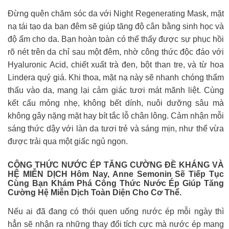
Đừng quên chăm sóc da với Night Regenerating Mask, mặt
nạ tái tạo da ban đêm sẽ giúp tăng độ cân bằng sinh học và
độ ẩm cho da. Bạn hoàn toàn có thể thấy được sự phục hồi
rõ nét trên da chỉ sau một đêm, nhờ công thức độc đáo với
Hyaluronic Acid, chiết xuất trà đen, bột than tre, và từ hoa
Lindera quý giá. Khi thoa, mặt nạ này sẽ nhanh chóng thẩm
thấu vào da, mang lại cảm giác tươi mát mãnh liệt. Cùng
kết cấu mỏng nhẹ, không bết dính, nuôi dưỡng sâu mà
không gây nặng mặt hay bít tắc lỗ chân lông. Cảm nhận mỗi
sáng thức dậy với làn da tươi trẻ và sáng mịn, như thể vừa
được trải qua một giấc ngủ ngon.
CÔNG THỨC NƯỚC ÉP TĂNG CƯỜNG ĐỀ KHÁNG VÀ
HỆ MIỄN DỊCH Hôm Nay, Anne Semonin Sẽ Tiếp Tục
Cùng Bạn Khám Phá Công Thức Nước Ép Giúp Tăng
Cường Hệ Miễn Dịch Toàn Diện Cho Cơ Thể.
Nếu ai đã đang có thói quen uống nước ép mỗi ngày thì
hẳn sẽ nhận ra những thay đổi tích cực mà nước ép mang