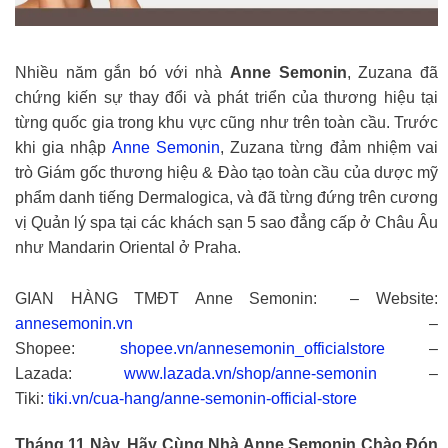
Nhiều năm gắn bó với nhà
Anne Semonin
, Zuzana đã
chứng kiến sự thay đổi và phát triển của thương hiệu tại
từng quốc gia trong khu vực cũng như trên toàn cầu. Trước
khi gia nhập
Anne Semonin
, Zuzana từng đảm nhiệm vai
trò Giám gốc thương hiệu & Đào tạo toàn cầu của dược mỹ
phẩm danh tiếng Dermalogica, và đã từng đứng trên cương
vị Quản lý spa tại các khách sạn 5 sao đẳng cấp ở Châu Âu
như Mandarin Oriental ở Praha.
GIAN HÀNG TMĐT Anne Semonin: – Website:
annesemonin.vn
–
Shopee:
shopee.vn/annesemonin_officialstore
–
Lazada:
www.lazada.vn/shop/anne-semonin
–
Tiki:
tiki.vn/cua-hang/anne-semonin-official-store
Tháng 11 Này, Hãy Cùng Nhà Anne Semonin Chào Đón