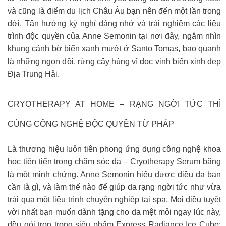
và cũng là điểm du lịch Châu Âu bạn nên đến một lần trong
đời. Tận hưởng kỳ nghỉ đáng nhớ và trải nghiệm các liệu
trình độc quyền của Anne Semonin tại nơi đây, ngắm nhìn
khung cảnh bờ biển xanh mướt ở Santo Tomas, bao quanh
là những ngọn đồi, rừng cây hùng vĩ dọc vịnh biển xinh đẹp
Địa Trung Hải.
CRYOTHERAPY AT HOME – RẠNG NGỜI TỨC THÌ
CÙNG CÔNG NGHỆ ĐỘC QUYỀN TỪ PHÁP
Là thương hiệu luôn tiên phong ứng dụng công nghệ khoa
học tiên tiến trong chăm sóc da – Cryotherapy Serum băng
là một minh chứng. Anne Semonin hiểu được điều da bạn
cần là gì, và làm thế nào để giúp da rạng ngời tức như vừa
trải qua một liệu trình chuyên nghiệp tại spa. Mọi điều tuyệt
vời nhất bạn muốn dành tặng cho da mệt mỏi ngay lúc này,
đều gói trọn trong siêu phẩm Express Radiance Ice Cube: