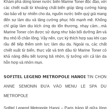
Khám phá dòng toner nước biển Marine Toner độc đáo, với
các chiết xuất từ khoáng chất biển giúp tăng cường hàng
rào bảo vệ tự nhiên cho da, nguồn nước biển quý giá mang
đến sự làm dịu và tăng cường phục hồi mạnh mẽ. Không
chỉ giúp làm dịu kích ứng do tổn thương, nhạy cảm…mà
Marine Toner còn được sử dụng như bảo bối dưỡng ẩm và
thu nhỏ lỗ chân lông. Vậy nên, cực kỳ thích hợp sau khi cạo
râu để tiếp thêm sinh lực làm dịu da. Ngoài ra, các chất
chiết xuất từ ​​biển, thực vật và tinh dầu từ Marine Toner có
khả năng điều tiết lượng bã nhờn, lý tưởng với cả làn da
hỗn hợp và nhờn mụn.
𝗦𝗢𝗙𝗜𝗧𝗘𝗟 𝗟𝗘𝗚𝗘𝗡𝗗 𝗠𝗘𝗧𝗥𝗢𝗣𝗢𝗟𝗘 𝗛𝗔𝗡𝗢𝗜 TIN CHỌN
ANNE SEMONIN ĐƯA VÀO MENU LE SPA DU
METROPOLE
Sofitel Legend Metropole Hanoi – Paris tráng lệ giữa lòng