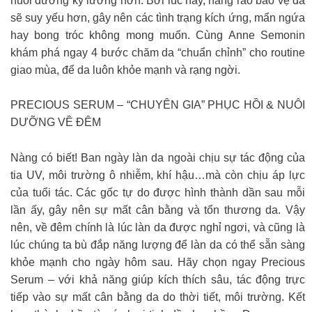
nuôi dưỡng kỹ lưỡng hơn. Bởi lúc này, hàng rào bảo vệ da
sẽ suy yếu hơn, gây nên các tình trạng kích ứng, mẩn ngứa
hay bong tróc không mong muốn. Cùng Anne Semonin
khám phá ngay 4 bước chăm da “chuẩn chỉnh” cho routine
giao mùa, để da luôn khỏe mạnh và rạng ngời.
PRECIOUS SERUM – “CHUYÊN GIA” PHỤC HỒI & NUÔI
DƯỠNG VỀ ĐÊM
Nàng có biết! Ban ngày làn da ngoài chịu sự tác động của
tia UV, môi trường ô nhiễm, khí hậu…mà còn chịu áp lực
của tuổi tác. Các gốc tự do được hình thành dần sau mỗi
lần ấy, gây nên sự mất cân bằng và tổn thương da. Vậy
nên, về đêm chính là lúc làn da được nghỉ ngơi, và cũng là
lúc chúng ta bù đắp năng lượng để làn da có thể sẵn sàng
khỏe mạnh cho ngày hôm sau. Hãy chọn ngay Precious
Serum – với khả năng giúp kích thích sâu, tác động trực
tiếp vào sự mất cân bằng da do thời tiết, môi trường. Kết