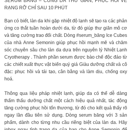
SERUM BĂNG – CÙNG DA THƯ GIÃN, PHỤC HỒI VẺ
RẠNG RỠ CHỈ SAU 10 PHÚT
Bạn có biết, làn da khi gặp nhiệt độ lạnh sẽ tạo ra các phản
ứng co thắt tuần hoàn dưới da, từ đó giúp thư giãn mô cơ
và tăng cường trao đổi chất. Dòng #serum_băng Ice Cubes
của nhà Anne Semonin giúp phục hồi mạnh mẽ và chăm
sóc chuyên sâu cho làn da dựa trên nguyên lý Nhiệt Lạnh
Cryotherapy . Thành phần serum được bào chế độc đáo từ
các chiết xuất thực vật biển quý giá Giàu dưỡng chất và cô
đặc: phục hồi và tái tạo, cân bằng và làm dịu, chống oxy
hoá.
Thông qua liệu pháp nhiệt lạnh, giúp da có thể dễ dàng
thẩm thấu dưỡng chất một cách hiệu quả nhất, tác động
tăng cường phục hồi tổn thương, từ đó cho kết quả thấy rõ
ngay lần đầu tiên sử dụng. Dòng serum băng với 3 sản
phẩm, dành cho từng nhu cầu riêng biệt của làn da. Hãy
inbox ngay tình trạng da của bạn cho Anne Semonin để