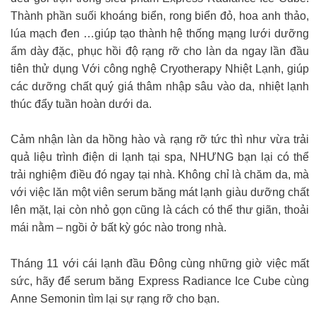
Thành phần suối khoáng biển, rong biển đỏ, hoa anh thảo,
lúa mạch đen …giúp tạo thành hệ thống mạng lưới dưỡng
ẩm dày đặc, phục hồi độ rạng rỡ cho làn da ngay lần đầu
tiên thử dụng Với công nghệ Cryotherapy Nhiệt Lạnh, giúp
các dưỡng chất quý giá thâm nhập sâu vào da, nhiệt lạnh
thúc đẩy tuần hoàn dưới da.
Cảm nhận làn da hồng hào và rạng rỡ tức thì như vừa trải
quả liệu trình điện di lạnh tại spa, NHƯNG bạn lại có thể
trải nghiệm điều đó ngay tại nhà. Không chỉ là chăm da, mà
với việc lăn một viên serum băng mát lạnh giàu dưỡng chất
lên mặt, lại còn nhỏ gọn cũng là cách có thể thư giãn, thoải
mái nằm – ngồi ở bất kỳ góc nào trong nhà.
Tháng 11 với cái lạnh đầu Đông cùng những giờ việc mất
sức, hãy để serum băng Express Radiance Ice Cube cùng
Anne Semonin tìm lại sự rạng rỡ cho bạn.