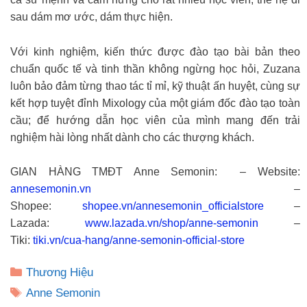
sau dám mơ ước, dám thực hiện.
Với kinh nghiệm, kiến thức được đào tạo bài bản theo
chuẩn quốc tế và tinh thần không ngừng học hỏi, Zuzana
luôn bảo đảm từng thao tác tỉ mỉ, kỹ thuật ấn huyệt, cùng sự
kết hợp tuyệt đỉnh Mixology của một giám đốc đào tạo toàn
cầu; để hướng dẫn học viên của mình mang đến trải
nghiệm hài lòng nhất dành cho các thượng khách.
GIAN HÀNG TMĐT Anne Semonin: – Website:
annesemonin.vn
–
Shopee:
shopee.vn/annesemonin_officialstore
–
Lazada:
www.lazada.vn/shop/anne-semonin
–
Tiki:
tiki.vn/cua-hang/anne-semonin-official-store
Danh
Thương Hiệu
mục
Thẻ
Anne Semonin