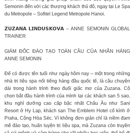
Semonin đến với các thượng khách thủ đô, ngay tại Le Spa
du Metropole – Sofitel Legend Metropole Hanoi.
𝗭𝗨𝗭𝗔𝗡𝗔 𝗟𝗜𝗡𝗗𝗨𝗦𝗞𝗢𝗩𝗔 – ANNE SEMONIN GLOBAL
TRAINER
GIÁM ĐỐC ĐÀO TẠO TOÀN CẦU CỦA NHÃN HÀNG
ANNE SEMONIN
Để có được tên tuổi như ngày hôm nay – một trong những
nhà trị liệu spa nổi tiếng hàng đầu quốc tế, là câu chuyện
dài trong hành trình theo đuổi giấc mơ của Zuzana. Cô
chọn bắt đầu hành trình của mình tại các khách sạn 5 sao,
khu nghỉ dưỡng cao cấp bậc nhất Châu Âu như Sani
Resort ở Hy Lạp, khách sạn The Emblem Hotel cổ kính ở
Praha, Cộng Hòa Séc. Vì không đơn giản chỉ là niềm đam
mê đào tạo, huấn luyện trị liệu spa, mà Zuzana còn truyền
cả sứ mệnh và cảm hứng cho rất nhiều học viên, thế hệ đi