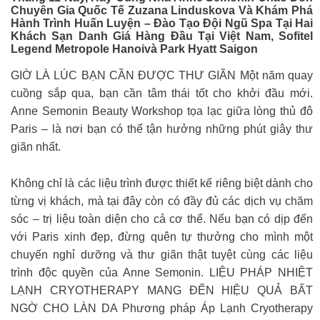
Chuyên Gia Quốc Tế Zuzana Linduskova Và Khám Phá
Hành Trình Huấn Luyện – Đào Tạo Đội Ngũ Spa Tại Hai
Khách Sạn Danh Giá Hàng Đầu Tại Việt Nam, Sofitel
Legend Metropole Hanoivà Park Hyatt Saigon
GIỜ LÀ LÚC BẠN CẦN ĐƯỢC THƯ GIÃN Một năm quay
cuồng sắp qua, bạn cần tâm thái tốt cho khởi đầu mới.
Anne Semonin Beauty Workshop tọa lạc giữa lòng thủ đô
Paris – là nơi bạn có thể tận hưởng những phút giây thư
giãn nhất.
Không chỉ là các liệu trình được thiết kế riêng biệt dành cho
từng vị khách, mà tại đây còn có đầy đủ các dịch vụ chăm
sóc – trị liệu toàn diện cho cả cơ thể. Nếu bạn có dịp đến
với Paris xinh đẹp, đừng quên tự thưởng cho mình một
chuyến nghỉ dưỡng và thư giãn thật tuyệt cùng các liệu
trình độc quyền của Anne Semonin. LIỆU PHÁP NHIỆT
LẠNH CRYOTHERAPY MANG ĐẾN HIỆU QUẢ BẤT
NGỜ CHO LÀN DA Phương pháp Áp Lạnh Cryotherapy