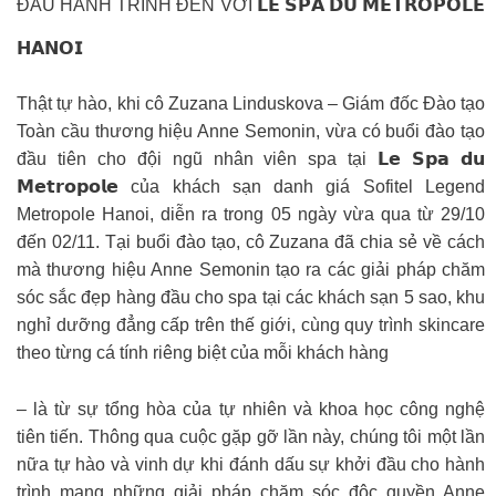
ĐẦU HÀNH TRÌNH ĐẾN VỚI 𝗟𝗘 𝗦𝗣𝗔 𝗗𝗨 𝗠𝗘𝗧𝗥𝗢𝗣𝗢𝗟𝗘
𝗛𝗔𝗡𝗢𝗜
Thật tự hào, khi cô Zuzana Linduskova – Giám đốc Đào tạo
Toàn cầu thương hiệu Anne Semonin, vừa có buổi đào tạo
đầu tiên cho đội ngũ nhân viên spa tại 𝗟𝗲 𝗦𝗽𝗮 𝗱𝘂
𝗠𝗲𝘁𝗿𝗼𝗽𝗼𝗹𝗲 của khách sạn danh giá Sofitel Legend
Metropole Hanoi, diễn ra trong 05 ngày vừa qua từ 29/10
đến 02/11. Tại buổi đào tạo, cô Zuzana đã chia sẻ về cách
mà thương hiệu Anne Semonin tạo ra các giải pháp chăm
sóc sắc đẹp hàng đầu cho spa tại các khách sạn 5 sao, khu
nghỉ dưỡng đẳng cấp trên thế giới, cùng quy trình skincare
theo từng cá tính riêng biệt của mỗi khách hàng
– là từ sự tổng hòa của tự nhiên và khoa học công nghệ
tiên tiến. Thông qua cuộc gặp gỡ lần này, chúng tôi một lần
nữa tự hào và vinh dự khi đánh dấu sự khởi đầu cho hành
trình mang những giải pháp chăm sóc độc quyền Anne