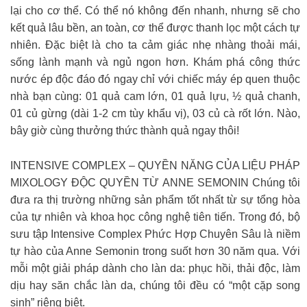
lại cho cơ thể. Có thể nó không đến nhanh, nhưng sẽ cho
kết quả lâu bền, an toàn, cơ thể được thanh lọc một cách tự
nhiên. Đặc biệt là cho ta cảm giác nhẹ nhàng thoải mái,
sống lành mạnh và ngủ ngon hơn. Khám phá công thức
nước ép độc đáo đó ngay chỉ với chiếc máy ép quen thuộc
nhà bạn cùng: 01 quả cam lớn, 01 quả lựu, ½ quả chanh,
01 củ gừng (dài 1-2 cm tùy khẩu vị), 03 củ cà rốt lớn. Nào,
bây giờ cùng thưởng thức thành quả ngay thôi!
INTENSIVE COMPLEX – QUYỀN NĂNG CỦA LIỆU PHÁP
MIXOLOGY ĐỘC QUYỀN TỪ ANNE SEMONIN Chúng tôi
đưa ra thị trường những sản phẩm tốt nhất từ sự tổng hòa
của tự nhiên và khoa học công nghệ tiên tiến. Trong đó, bộ
sưu tập Intensive Complex Phức Hợp Chuyên Sâu là niềm
tự hào của Anne Semonin trong suốt hơn 30 năm qua. Với
mỗi một giải pháp dành cho làn da: phục hồi, thải độc, làm
dịu hay săn chắc làn da, chúng tôi đều có “một cặp song
sinh” riêng biệt.