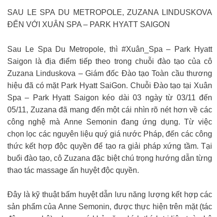
SAU LE SPA DU METROPOLE, ZUZANA LINDUSKOVA
ĐẾN VỚI XUÂN SPA – PARK HYATT SAIGON
Sau Le Spa Du Metropole, thì #Xuân_Spa – Park Hyatt
Saigon là địa điểm tiếp theo trong chuỗi đào tạo của cô
Zuzana Linduskova – Giám đốc Đào tạo Toàn cầu thương
hiệu đã có mặt Park Hyatt SaiGon. Chuỗi Đào tạo tại Xuân
Spa – Park Hyatt Saigon kéo dài 03 ngày từ 03/11 đến
05/11, Zuzana đã mang đến một cái nhìn rõ nét hơn về các
công nghệ mà Anne Semonin đang ứng dụng. Từ việc
chọn lọc các nguyên liệu quý giá nước Pháp, đến các công
thức kết hợp độc quyền để tạo ra giải pháp xứng tầm. Tại
buổi đào tạo, cô Zuzana đặc biệt chú trọng hướng dẫn từng
thao tác massage ấn huyệt độc quyền.
Đây là kỹ thuật bấm huyệt dẫn lưu năng lượng kết hợp các
sản phẩm của Anne Semonin, được thực hiện trên mặt (tác