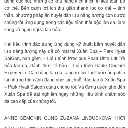
động cục bộ), nhưng có khả năng kích thích trị liệu toàn bộ
cơ thể. Bên cạnh lợi ích thư giãn thanh lọc cơ thể – tinh
thần, phương pháp ấn huyệt dẫn lưu năng lượng còn được
chúng tôi ứng dụng trong các liệu trình thải độc làn da, làm
sáng và ngăn ngừa lão hóa.
Hai liệu trình đặc trưng ứng dụng kỹ thuật bấm huyệt dẫn
lưu năng lượng này đã có mặt tại Xuân Spa – Park Hyatt
SaiGon, bao gồm: – Liệu trình Precious Pearl Ultra Lift Trẻ
hóa làn da, đánh thức tế bào – Liệu trình Haute Couture
Experience Cân bằng làn da, rạng rỡ tức thì Cuối cùng nhìn
lại những hình ảnh đáng nhớ tại chuỗi đào tạo ở Xuân Spa
– Park Hyatt Saigon cùng chúng tôi. Và đừng quên ghé đến
Xuân Spa để trải nghiệm ngay những liệu trình chăm sóc
da cao cấp của chúng tôi.
ANNE SEMONIN CÙNG ZUZANA LINDUSKOVA KHỞI