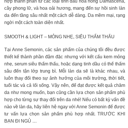
hợp thành phần từ các loại tinh dầu hoa hồng Damascena,
cây phong lữ, và hoa oải hương, mang đến sự hồi sinh làn
da đến tầng sâu nhất một cách dễ dàng. Da mềm mại, rạng
ngời một cách toàn diện nhất.
SMOOTH & LIGHT – MỎNG NHẸ, SIÊU THẨM THẤU
Tại Anne Semonin, các sản phẩm của chúng tôi đều được
thiết kế thành phần đậm đặc nhưng với kết cấu kem mỏng
nhẹ, serum siêu thẩm thấu, hoặc dạng tinh dầu có thể thấm
sâu đến tận lớp trung bì. Mỗi làn da sẽ là khác nhau, và
luôn thay đổi theo sự ảnh hưởng của môi trường, thời tiết,
tuổi tác và cả lối sống. Vậy nên, để đạt được kết quả chăm
da như mong muốn, bạn cũng cần lựa chọn sản phẩm phù
hợp cho từng sự thay đổi trên da nhé! Nếu có bất kỳ vấn đề
nào về làn da, hãy liên hệ ngay với Anne Semonin để được
tư vấn lựa chọn sản phẩm phù hợp nhất. TRƯỚC KHI
BẠN ĐI NGỦ …