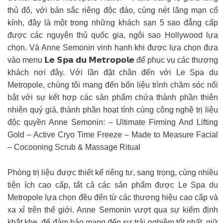
thủ đô, với bản sắc riêng độc đáo, cùng nét lãng mạn cổ
kính, đây là một trong những khách sạn 5 sao đẳng cấp
được các nguyên thủ quốc gia, ngôi sao Hollywood lựa
chọn. Và Anne Semonin vinh hạnh khi được lựa chọn đưa
vào menu 𝗟𝗲 𝗦𝗽𝗮 𝗱𝘂 𝗠𝗲𝘁𝗿𝗼𝗽𝗼𝗹𝗲 để phục vụ các thượng
khách nơi đây. Với lần đặt chân đến với Le Spa du
Metropole, chúng tôi mang đến bốn liệu trình chăm sóc nổi
bật với sự kết hợp các sản phẩm chứa thành phần thiên
nhiên quý giá, thành phần hoạt tính cùng công nghệ trị liệu
độc quyền Anne Semonin: – Ultimate Firming And Lifting
Gold – Active Cryo Time Freeze – Made to Measure Facial
– Cocooning Scrub & Massage Ritual
Phòng trị liệu được thiết kế riêng tư, sang trọng, cùng nhiều
tiện ích cao cấp, tất cả các sản phẩm được Le Spa du
Metropole lựa chọn đều đến từ các thương hiệu cao cấp và
xa xỉ trên thế giới. Anne Semonin vượt qua sự kiểm định
khắt khe, để đảm bảo mang đến sự trải nghiệm tốt nhất, giữ