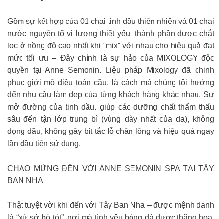
Gồm sự kết hợp của 01 chai tinh dầu thiên nhiên và 01 chai
nước nguyên tố vi lượng thiết yếu, thành phần được chắt
lọc ở nồng độ cao nhất khi “mix” với nhau cho hiệu quả đạt
mức tối ưu – Đây chính là sự hảo của MIXOLOGY độc
quyền tại Anne Semonin. Liệu pháp Mixology đã chinh
phục giới mộ điệu toàn cầu, là cách mà chúng tôi hướng
đến nhu cầu làm đẹp của từng khách hàng khác nhau. Sự
mở đường của tinh dầu, giúp các dưỡng chất thẩm thấu
sâu đến tận lớp trung bì (vùng dày nhất của da), không
đọng dầu, không gây bít tắc lỗ chân lông và hiệu quả ngay
lần đầu tiên sử dụng.
CHÀO MỪNG ĐẾN VỚI ANNE SEMONIN SPA TẠI TÂY
BAN NHA
Thật tuyệt vời khi đến với Tây Ban Nha – được mệnh danh
là “xứ sở bò tót”, nơi mà tình yêu bóng đá được thăng hoa,