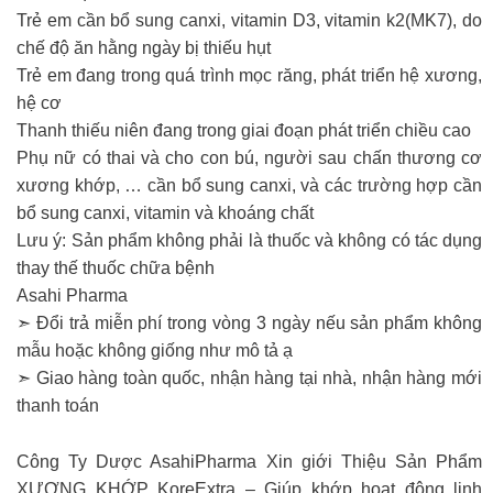
Trẻ em cần bổ sung canxi, vitamin D3, vitamin k2(MK7), do
chế độ ăn hằng ngày bị thiếu hụt
Trẻ em đang trong quá trình mọc răng, phát triển hệ xương,
hệ cơ
Thanh thiếu niên đang trong giai đoạn phát triển chiều cao
Phụ nữ có thai và cho con bú, người sau chấn thương cơ
xương khớp, … cần bổ sung canxi, và các trường hợp cần
bổ sung canxi, vitamin và khoáng chất
Lưu ý: Sản phẩm không phải là thuốc và không có tác dụng
thay thế thuốc chữa bệnh
Asahi Pharma
➣ Đổi trả miễn phí trong vòng 3 ngày nếu sản phẩm không
mẫu hoặc không giống như mô tả ạ
➣ Giao hàng toàn quốc, nhận hàng tại nhà, nhận hàng mới
thanh toán
Công Ty Dược AsahiPharma Xin giới Thiệu Sản Phẩm
XƯƠNG KHỚP KoreExtra – Giúp khớp hoạt động linh