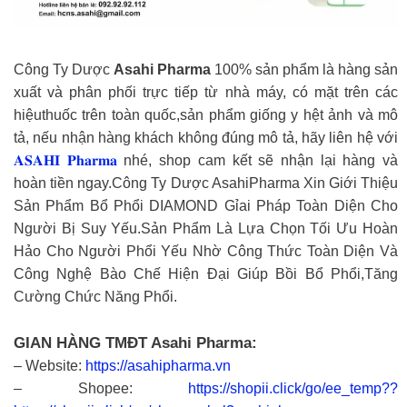
Công Ty Dược
Asahi Pharma
100% sản phẩm là hàng sản
xuất và phân phối trực tiếp từ nhà máy, có mặt trên các
hiệuthuốc trên toàn quốc,sản phẩm giống y hệt ảnh và mô
tả, nếu nhận hàng khách không đúng mô tả, hãy liên hệ với
𝐀𝐒𝐀𝐇𝐈 𝐏𝐡𝐚𝐫𝐦𝐚
nhé, shop cam kết sẽ nhận lại hàng và
hoàn tiền ngay.Công Ty Dược AsahiPharma Xin Giới Thiệu
Sản Phẩm Bổ Phổi DIAMOND Gỉai Pháp Toàn Diện Cho
Người Bị Suy Yếu.Sản Phẩm Là Lựa Chọn Tối Ưu Hoàn
Hảo Cho Người Phổi Yếu Nhờ Công Thức Toàn Diện Và
Công Nghệ Bào Chế Hiện Đại Giúp Bồi Bổ Phổi,Tăng
Cường Chức Năng Phổi.
GIAN HÀNG TMĐT Asahi Pharma:
– Website:
https://asahipharma.vn
– Shopee:
https://shopii.click/go/ee_temp??