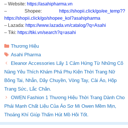
– Website:
https://asahipharma.vn
– Shopee:
https://shopii.click/go/ee_temp??
https://shopii.click/go/shopee_kol?asahipharma
– Lazada:
https://www.lazada.vn/catalog/?q=Asahi
– Tiki:
https://tiki.vn/search?q=asahi
Danh
Thương Hiệu
mục
Thẻ
Asahi Pharma
Eleanor Accessories Lấy 1 Cảm Hứng Từ Những Cô
Nàng Yêu Thích Khám Phá Phụ Kiện Thời Trang Nữ
Bông Tai, Nhẫn, Dây Chuyền, Vòng Tay, Cài Áo, Hộp
Trang Sức, Lắc Chân.
OWEN Fashion 1 Thương Hiệu Thời Trang Dành Cho
Phái Mạnh Chất Liệu Của Áo Sơ Mi Owen Mềm Mịn,
Thoáng Khí Giúp Thấm Hút Mồ Hôi Tốt.