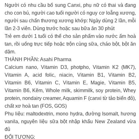
Người có nhu cầu bổ sung Canxi, phụ nữ có thai và đang
cho con bú, người cao tuổi người có nguy cơ loẵng xương,
người sau chấn thương xương khớp: Ngày dùng 2 lần, mỗi
lần 2-3 viên. Dùng trước hoặc sau bữa ăn 30 phút
Trẻ em dưới 1 tuổi có thể cho sản phẩm vào nước ấm hoà
tan, rồi uống trực tiếp hoặc trộn cùng sữa, cháo bột, bột ăn
dặm.
THÀNH PHẦN: Asahi Pharma
Calcium nano, Vitamin D3, photpho, Vitamin K2 (MK7),
Vitamin A, acid folic, niacin, Vitamin B1, Vitamin B2,
Vitamin B6, Vitamin C, Vitamin E, Magie, Vitamin B5,
Vitamin B6, Kẽm, Whole milk, skimmilk, soy protein, Whey
protein, nondairy creamer, Aquamin F (canxi từ tảo biển đỏ),
chất xơ hoà tan (FOS, GOS)
Phụ liệu: maltodextrin, mono hydra, đường Isomalt, hương
vanila, nguyên liệu sữa bột nhập khẩu New Zealand vừa
đủ
ĐỐI TƯỢNG: