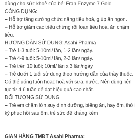
dùng cho sức khoẻ của bé: Fran Enzyme 7 Gold
CÔNG DỤNG:
– Hỗ trợ tăng cường chức năng tiêu hoá, giúp ăn ngon.
– Hỗ trợ giảm các triệu chứng rối loạn tiêu hoá, ăn chậm
tiêu.
HƯỚNG DẪN SỬ DỤNG: Asahi Pharma
– Trẻ 1-3 tuổi: 5-10ml/ lần, 1-2 lần/ ngày.
– Trẻ 4-9 tuổi: 5-10ml/ lần, 2-3 lần/ ngày.
– Trẻ trên 10 tuổi; 10ml/ lần x 3 lần/ngày
– Trẻ dưới 1 tuổi sử dụng theo hướng dẫn của thầy thuốc.
Có thể uống luôn hoặc hoà với sữa, nước. Nên dùng liên
tục từ 4-6 tuần để đạt hiệu quả cao nhất.
ĐỐI TƯỢNG SỬ DỤNG:
– Trẻ em chậm lớn suy dinh dưỡng, biếng ăn, hay ốm, thời
kỳ phục hồi sau ốm, trẻ sức đề kháng kém
GIAN HÀNG TMĐT Asahi Pharma: