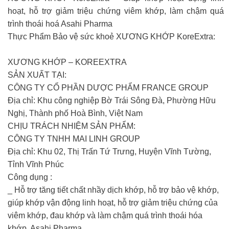
hoạt, hỗ trợ giảm triệu chứng viêm khớp, làm chậm quá
trình thoái hoá Asahi Pharma
Thực Phẩm Bảo vệ sức khoẻ XƯƠNG KHỚP KoreExtra:
XƯƠNG KHỚP – KOREEXTRA
SẢN XUẤT TẠI:
CÔNG TY CỔ PHẦN DƯỢC PHẨM FRANCE GROUP
Địa chỉ: Khu công nghiệp Bờ Trái Sông Đà, Phường Hữu
Nghị, Thành phố Hoà Bình, Việt Nam
CHỊU TRÁCH NHIỆM SẢN PHẨM:
CÔNG TY TNHH MAI LINH GROUP
Địa chỉ: Khu 02, Thị Trấn Tứ Trưng, Huyện Vĩnh Tường,
Tỉnh Vĩnh Phúc
Công dụng :
_ Hỗ trợ tăng tiết chất nhầy dịch khớp, hỗ trợ bảo vệ khớp,
giúp khớp vận động linh hoạt, hỗ trợ giảm triệu chứng của
viêm khớp, đau khớp và làm chậm quá trình thoái hóa
khớp. Asahi Pharma