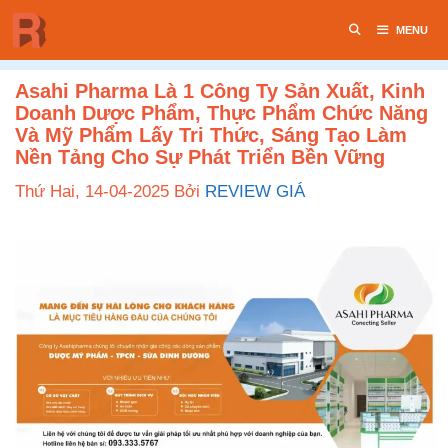
Chuyển
MENU
đến
nội
dung
Asahi Pharma Là 1 Công Ty Sản Xuất, Kinh
Doanh Dược Phẩm, Thực Phẩm Chức Năng
Và Mỹ Phẩm Lấy Tri Thức, Sáng Tạo Làm
Nền Tảng Cho Sự Phát Triển Bền Vững
Thứ Hai, 14-04-2025
Bởi
REVIEW GIÁ