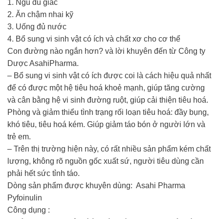
1. Ngủ đủ giấc
2. Ăn chậm nhai kỹ
3. Uống đủ nước
4. Bổ sung vi sinh vật có ích và chất xơ cho cơ thể
Con đường nào ngắn hơn? và lời khuyên đến từ Công ty
Dược AsahiPharma.
– Bổ sung vi sinh vật có ích được coi là cách hiệu quả nhất
để có được một hệ tiêu hoá khoẻ mạnh, giúp tăng cường
và cân bằng hệ vi sinh đường ruột, giúp cải thiện tiêu hoá.
Phòng và giảm thiểu tình trạng rối loạn tiêu hoá: đầy bụng,
khó tiêu, tiêu hoá kém. Giúp giảm táo bón ở người lớn và
trẻ em.
– Trên thị trường hiện này, có rất nhiều sản phẩm kém chất
lượng, không rõ nguồn gốc xuất sứ, người tiêu dùng cần
phải hết sức tỉnh táo.
Dòng sản phẩm được khuyên dùng: Asahi Pharma
Pyfoinulin
Công dụng :