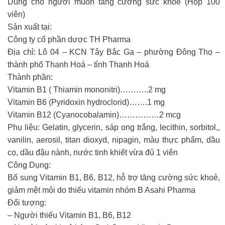
Dùng cho người muốn tăng cường sức khoẻ (Hộp 100
viên)
Sản xuất tại:
Công ty cổ phần dược TH Pharma
Địa chỉ: Lô 04 – KCN Tây Bắc Ga – phường Đông Thọ –
thành phố Thanh Hoá – tỉnh Thanh Hoá
Thành phần:
Vitamin B1 ( Thiamin mononitri)………..2 mg
Vitamin B6 (Pyridoxin hydroclorid)…….1 mg
Vitamin B12 (Cyanocobalamin)……………2 mcg
Phụ liệu: Gelatin, glycerin, sáp ong trắng, lecithin, sorbitol,,
vanilin, aerosil, titan dioxyd, nipagin, màu thực phẩm, dầu
cọ, dầu đậu nành, nước tinh khiết vừa đủ 1 viên
Công Dụng:
Bổ sung Vitamin B1, B6, B12, hỗ trợ tăng cường sức khoẻ,
giảm mệt mỏi do thiếu vitamin nhóm B Asahi Pharma
Đối tượng:
– Người thiếu Vitamin B1, B6, B12