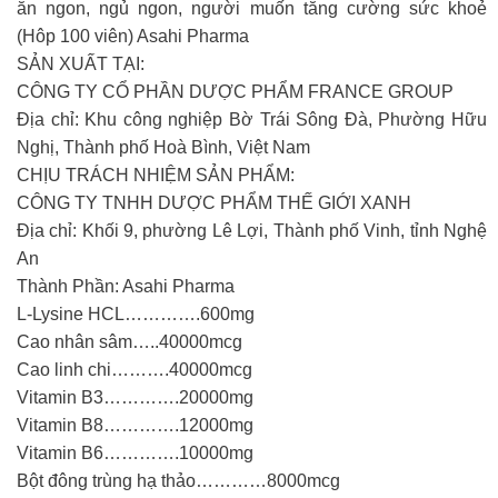
ăn ngon, ngủ ngon, người muốn tăng cường sức khoẻ
(Hôp 100 viên) Asahi Pharma
SẢN XUẤT TẠI:
CÔNG TY CỔ PHẦN DƯỢC PHẨM FRANCE GROUP
Địa chỉ: Khu công nghiệp Bờ Trái Sông Đà, Phường Hữu
Nghị, Thành phố Hoà Bình, Việt Nam
CHỊU TRÁCH NHIỆM SẢN PHẨM:
CÔNG TY TNHH DƯỢC PHẨM THẾ GIỚI XANH
Địa chỉ: Khối 9, phường Lê Lợi, Thành phố Vinh, tỉnh Nghệ
An
Thành Phần: Asahi Pharma
L-Lysine HCL………….600mg
Cao nhân sâm…..40000mcg
Cao linh chi……….40000mcg
Vitamin B3………….20000mg
Vitamin B8………….12000mg
Vitamin B6………….10000mg
Bột đông trùng hạ thảo…………8000mcg