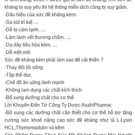
kháng bị suy yếu thì hệ thống miễn dịch cũng bị suy giảm.
-Dấu hiệu của sức đề kháng kém:
-Sa sút trí tuệ …
-Dễ bị cảm lạnh. …
-Làm lành vết thương chậm. …
-Dạ dày tiêu hóa kém. …
-Dễ mệt mỏi
Sức đề kháng kém phải làm sao để cải thiện ?
-Thay đổi lối sống
-Tập thể dục
-Chế độ ăn uống lành mạnh
-Không lạm dụng các chất kích thích
-Bổ xung dưỡng chất cho cơ thể
Lời Khuyên Đến Từ Công Ty Dược AsahiPharma:
-Bổ sung các dưỡng chất cần thiết cho cơ thể hỗ trợ tăng
cường sức khoẻ nâng cao sức đề kháng như là L-Lysin
HCL,Thymomodulin và kẽm