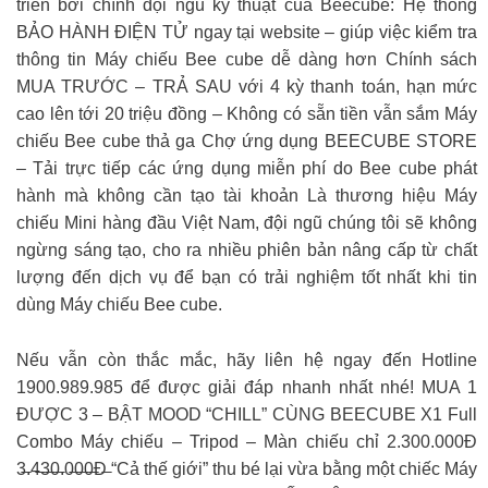
triển bởi chính đội ngũ kỹ thuật của Beecube: Hệ thống
BẢO HÀNH ĐIỆN TỬ ngay tại website – giúp việc kiểm tra
thông tin Máy chiếu Bee cube dễ dàng hơn Chính sách
MUA TRƯỚC – TRẢ SAU với 4 kỳ thanh toán, hạn mức
cao lên tới 20 triệu đồng – Không có sẵn tiền vẫn sắm Máy
chiếu Bee cube thả ga Chợ ứng dụng BEECUBE STORE
– Tải trực tiếp các ứng dụng miễn phí do Bee cube phát
hành mà không cần tạo tài khoản Là thương hiệu Máy
chiếu Mini hàng đầu Việt Nam, đội ngũ chúng tôi sẽ không
ngừng sáng tạo, cho ra nhiều phiên bản nâng cấp từ chất
lượng đến dịch vụ để bạn có trải nghiệm tốt nhất khi tin
dùng Máy chiếu Bee cube.
Nếu vẫn còn thắc mắc, hãy liên hệ ngay đến Hotline
1900.989.985 để được giải đáp nhanh nhất nhé! MUA 1
ĐƯỢC 3 – BẬT MOOD “CHILL” CÙNG BEECUBE X1 Full
Combo Máy chiếu – Tripod – Màn chiếu chỉ 2.300.000Đ
3̶.4̶3̶0̶.0̶0̶0̶Đ̶ “Cả thế giới” thu bé lại vừa bằng một chiếc Máy