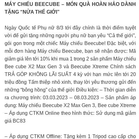
MÁY CHIẾU BEECUBE – MÓN QUÀ HOÀN HẢO DÀNH
TẶNG “NỬA THẾ GIỚI”
Ngày Quốc tế Phụ nữ 8/3 tới đây chính là thời điểm tuyệt
vời để gửi tặng những người phụ nữ bạn yêu “Cả thế giới”,
gói gọn trong một chiếc Máy chiếu Beecube! Đặc biệt, với
mỗi đơn hàng Máy chiếu Beecube, bạn sẽ nhận được: Mã
giảm giá lên tới 10% khi mua 1 trong 2 sản phẩm Máy chiếu
Bee cube X2 Max Gen 3 và Beecube Xtreme Chính sách
TRẢ GÓP KHÔNG LÃI SUẤT 4 kỳ với hạn mức lên tới 20
triệu đồng Tấm thiệp nhỏ xinh, thay lời yêu thương gửi đến
những “bông hồng” của thế giới Điều kiện: – Thời gian diễn
ra chương trình: 03.03.2023 – 08.03.2023 – Sản phẩm áp
dụng: Máy chiếu Beecube X2 Max Gen 3, Bee cube Xtreme
– Áp dụng CTKM Online theo hình thức: Sử dụng mã giảm
giá BC83
– Áp dụng CTKM Offline: Tặng kèm 1 Tripod cao cấp cho