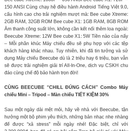
150 ANSI Cùng chạy hệ điều hành Android Tiếng Việt 9.0,
cấu hình cao cho trải nghiệm mượt mà: Bee cube Xtreme:
2GB RAM, 32GB ROM Bee cube X1: 1GB RAM, 8GB ROM
Âm thanh công suất lớn, không cần kết nối thêm loa ngoài:
Beecube Xtreme: 12W Bee cube X1: 5W Tiền nào của nấy
– Mỗi phân khúc Máy chiếu đều sẽ phụ hợp với các tệp
khách hàng khác nhau. Tuy nhiên, khi đã tin tưởng và sử
dụng Máy chiếu Beecube dù là 2 triệu hay 6 triệu, bạn vẫn
sẽ được trải nghiệm giải trí All-In-One, dịch vụ CSKH chu
đáo cùng chế độ bảo hành trọn đời!
CÙNG BEECUBE “CHILL ĐÚNG CÁCH” Combo Máy
chiếu Mini – Tripod – Màn chiếu TIẾT KIỆM 30%
Sau một ngày dài mệt mỏi, hãy về nhà với Beecube, tận
hưởng một bộ phim yêu thích, những bản nhạc nhẹ nhàng
để được “xả stress” mỗi ngày nhé! Đặc biệt, chỉ với