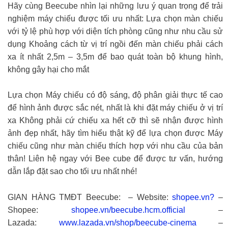
Hãy cùng Beecube nhìn lại những lưu ý quan trọng để trải
nghiệm máy chiếu được tối ưu nhất: Lựa chọn màn chiếu
với tỷ lệ phù hợp với diện tích phòng cũng như nhu cầu sử
dụng Khoảng cách từ vị trí ngồi đến màn chiếu phải cách
xa ít nhất 2,5m – 3,5m để bao quát toàn bộ khung hình,
không gây hại cho mắt
Lựa chọn Máy chiếu có độ sáng, độ phân giải thực tế cao
để hình ảnh được sắc nét, nhất là khi đặt máy chiếu ở vị trí
xa Không phải cứ chiếu xa hết cỡ thì sẽ nhận được hình
ảnh đẹp nhất, hãy tìm hiểu thật kỹ để lựa chọn được Máy
chiếu cũng như màn chiếu thích hợp với nhu cầu của bản
thân! Liên hệ ngay với Bee cube để được tư vấn, hướng
dẫn lắp đặt sao cho tối ưu nhất nhé!
GIAN HÀNG TMĐT Beecube: – Website:
shopee.vn?
–
Shopee:
shopee.vn/beecube.hcm.official
–
Lazada:
www.lazada.vn/shop/beecube-cinema
–