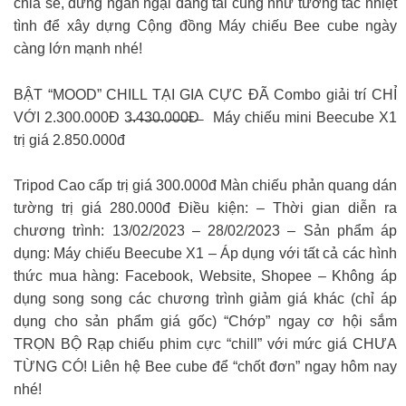
chia sẻ, đừng ngần ngại đăng tải cũng như tương tác nhiệt
tình để xây dựng Cộng đồng Máy chiếu Bee cube ngày
càng lớn mạnh nhé!
BẬT “MOOD” CHILL TẠI GIA CỰC ĐÃ Combo giải trí CHỈ
VỚI 2.300.000Đ 3̶.4̶3̶0̶.0̶0̶0̶Đ̶ Máy chiếu mini Beecube X1
trị giá 2.850.000đ
Tripod Cao cấp trị giá 300.000đ Màn chiếu phản quang dán
tường trị giá 280.000đ Điều kiện: – Thời gian diễn ra
chương trình: 13/02/2023 – 28/02/2023 – Sản phẩm áp
dụng: Máy chiếu Beecube X1 – Áp dụng với tất cả các hình
thức mua hàng: Facebook, Website, Shopee – Không áp
dụng song song các chương trình giảm giá khác (chỉ áp
dụng cho sản phẩm giá gốc) “Chớp” ngay cơ hội sắm
TRỌN BỘ Rạp chiếu phim cực “chill” với mức giá CHƯA
TỪNG CÓ! Liên hệ Bee cube để “chốt đơn” ngay hôm nay
nhé!