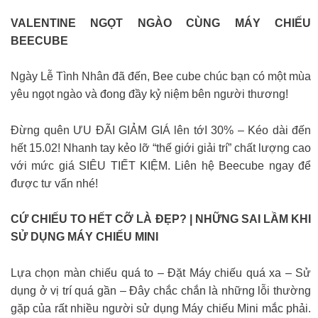
VALENTINE NGỌT NGÀO CÙNG MÁY CHIẾU
BEECUBE
Ngày Lễ Tình Nhân đã đến, Bee cube chúc bạn có một mùa
yêu ngọt ngào và đong đầy kỷ niệm bên người thương!
Đừng quên ƯU ĐÃI GIẢM GIÁ lên tớI 30% – Kéo dài đến
hết 15.02! Nhanh tay kẻo lỡ “thế giới giải trí” chất lượng cao
với mức giá SIÊU TIẾT KIỆM. Liên hệ Beecube ngay để
được tư vấn nhé!
CỨ CHIẾU TO HẾT CỠ LÀ ĐẸP? | NHỮNG SAI LẦM KHI
SỬ DỤNG MÁY CHIẾU MINI
Lựa chọn màn chiếu quá to – Đặt Máy chiếu quá xa – Sử
dụng ở vị trí quá gần – Đây chắc chắn là những lỗi thường
gặp của rất nhiều người sử dụng Máy chiếu Mini mắc phải.