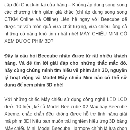
cặp đôi Check-in tại cửa hàng – Không áp dụng song song
các chương trình giảm giá khác (chỉ áp dụng song song
CTKM Online và Offline) Liên hệ ngay với Beecube để
được tư vấn món quà vừa chất lượng, vừa chiều lòng cả
những cô nàng khó tính nhất nhé! MÁY CHIẾU MINI CÓ
XEM ĐƯỢC PHIM 3D?
Đây là câu hỏi Beecube nhận được từ rất nhiều khách
hàng. Và để tìm lời giải đáp cho những thắc mắc đó,
hãy cùng chúng mình tìm hiểu về phim ảnh 3D, nguyên
lý hoạt động và Model Máy chiếu Mini nào có thể sử
dụng để xem phim 3D nhé!
Với những chiếc Máy chiếu sử dụng công nghệ LED LCD
dưới 10 triệu, kể cả Model Bee cube X2 Max hay Beecube
Xtreme, chắc chắn đều không được hỗ trợ tính năng giải
mã phim 3D! Nếu bạn muốn trải nghiệm hiệu ứng 3D bằng
Máy chiếu Mini, Model Beecube Harmony chính là lựa chọn