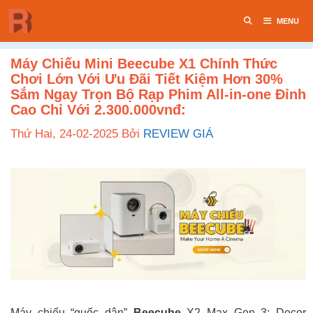
Chuyển
MENU
đến
nội
dung
Máy Chiếu Mini Beecube X1 Chính Thức
Chơi Lớn Với Ưu Đãi Tiết Kiệm Hơn 30%
Sắm Ngay Trọn Bộ Rạp Phim All-in-one Đỉnh
Cao Chỉ Với 2.300.000vnđ:
Thứ Hai, 24-02-2025
Bởi
REVIEW GIÁ
Máy chiếu “quốc dân”
Beecube
X2 Max Gen 3: Decor