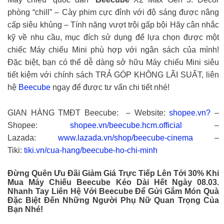
phòng “chill” – Cày phim cực đỉnh với độ sáng được nâng
cấp siêu khủng – Tính năng vượt trội gấp bội Hãy cân nhắc
kỹ về nhu cầu, mục đích sử dụng để lựa chọn được một
chiếc Máy chiếu Mini phù hợp với ngân sách của mình!
Đặc biệt, bạn có thể dễ dàng sở hữu Máy chiếu Mini siêu
tiết kiệm với chính sách TRẢ GÓP KHÔNG LÃI SUẤT, liên
hệ
Beecube
ngay để được tư vấn chi tiết nhé!
GIAN HÀNG TMĐT Beecube: – Website:
shopee.vn?
–
Shopee:
shopee.vn/beecube.hcm.official
–
Lazada:
www.lazada.vn/shop/beecube-cinema
–
Tiki:
tiki.vn/cua-hang/beecube-ho-chi-minh
Đừng Quên Ưu Đãi Giảm Giá Trực Tiếp Lên Tới 30% Khi
Mua Máy Chiếu Beecube Kéo Dài Hết Ngày 08.03.
Nhanh Tay Liên Hệ Với Beecube Để Gửi Gắm Món Quà
Đặc Biệt Đến Những Người Phụ Nữ Quan Trọng Của
Bạn Nhé!