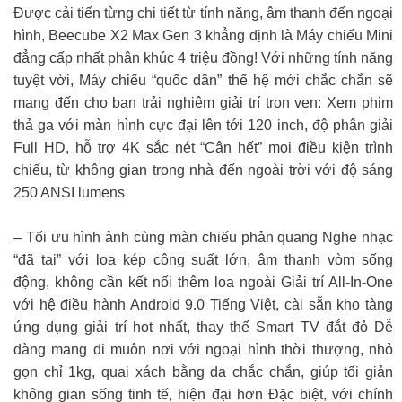
Được cải tiến từng chi tiết từ tính năng, âm thanh đến ngoại
hình, Beecube X2 Max Gen 3 khẳng định là Máy chiếu Mini
đẳng cấp nhất phân khúc 4 triệu đồng! Với những tính năng
tuyệt vời, Máy chiếu “quốc dân” thế hệ mới chắc chắn sẽ
mang đến cho bạn trải nghiệm giải trí trọn vẹn: Xem phim
thả ga với màn hình cực đại lên tới 120 inch, độ phân giải
Full HD, hỗ trợ 4K sắc nét “Cân hết” mọi điều kiện trình
chiếu, từ không gian trong nhà đến ngoài trời với độ sáng
250 ANSI lumens
– Tối ưu hình ảnh cùng màn chiếu phản quang Nghe nhạc
“đã tai” với loa kép công suất lớn, âm thanh vòm sống
động, không cần kết nối thêm loa ngoài Giải trí All-In-One
với hệ điều hành Android 9.0 Tiếng Việt, cài sẵn kho tàng
ứng dụng giải trí hot nhất, thay thế Smart TV đắt đỏ Dễ
dàng mang đi muôn nơi với ngoại hình thời thượng, nhỏ
gọn chỉ 1kg, quai xách bằng da chắc chắn, giúp tối giản
không gian sống tinh tế, hiện đại hơn Đặc biệt, với chính