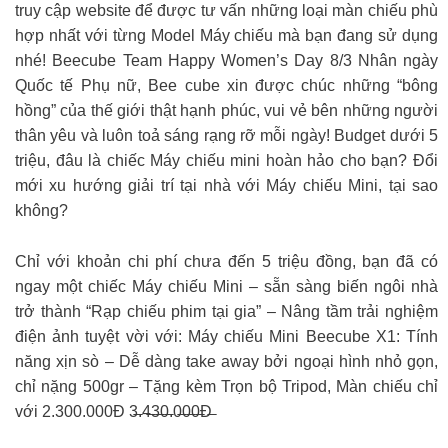
truy cập website để được tư vấn những loại màn chiếu phù
hợp nhất với từng Model Máy chiếu mà bạn đang sử dụng
nhé! Beecube Team Happy Women’s Day 8/3 Nhân ngày
Quốc tế Phụ nữ, Bee cube xin được chúc những “bông
hồng” của thế giới thật hạnh phúc, vui vẻ bên những người
thân yêu và luôn toả sáng rạng rỡ mỗi ngày! Budget dưới 5
triệu, đâu là chiếc Máy chiếu mini hoàn hảo cho bạn? Đổi
mới xu hướng giải trí tại nhà với Máy chiếu Mini, tại sao
không?
Chỉ với khoản chi phí chưa đến 5 triệu đồng, bạn đã có
ngay một chiếc Máy chiếu Mini – sẵn sàng biến ngôi nhà
trở thành “Rạp chiếu phim tại gia” – Nâng tầm trải nghiệm
điện ảnh tuyệt vời với: Máy chiếu Mini Beecube X1: Tính
năng xịn sò – Dễ dàng take away bởi ngoại hình nhỏ gọn,
chỉ nặng 500gr – Tặng kèm Trọn bộ Tripod, Màn chiếu chỉ
với 2.300.000Đ 3̶.4̶3̶0̶.0̶0̶0̶Đ̶