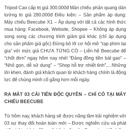
Tripod Cao cấp trị giá 300.000đ Màn chiếu phản quang dán
tường trị giá 280.000đ Điều kiện: – Sản phẩm áp dụng:
Máy chiếu Beecube X1 – Áp dụng với tất cả các hình thức
mua hàng: Facebook, Website, Shopee – Không áp dụng
song song các chương trình giảm giá khác (chỉ áp dụng
cho sản phẩm giá gốc) Đừng bỏ lỡ cơ hội mở “rạp phim tại
gia” với mức giá CHƯA TỪNG CÓ – Liên hệ Beecube để
“chốt đơn” ngay hôm nay nhé! “Đáng đồng tiền bát gạo” –
“Nhỏ gọn, dễ sử dụng” – “Shop hỗ trợ nhiệt tình”,…Những
lời khen, đánh giá khách quan từ khách hàng chính là động
lực để chúng mình cố gắng hơn mỗi ngày.
RA MẮT 03 CẢI TIẾN ĐỘC QUYỀN – CHỈ CÓ TẠI MÁY
CHIẾU BEECUBE
Từ hôm nay, khách hàng sẽ được nâng tầm trải nghiệm với
03 sự thay đổi hoàn toàn mới – Được nghiên cứu và phát