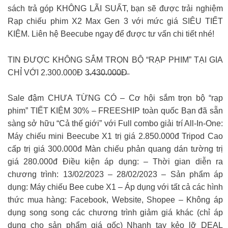
sách trả góp KHÔNG LÃI SUẤT, bạn sẽ được trải nghiệm
Rạp chiếu phim X2 Max Gen 3 với mức giá SIÊU TIẾT
KIỆM. Liên hệ Beecube ngay để được tư vấn chi tiết nhé!
TIN ĐƯỢC KHÔNG SẮM TRỌN BỘ “RẠP PHIM” TẠI GIA
CHỈ VỚI 2.300.000Đ 3̶.4̶3̶0̶.0̶0̶0̶Đ̶
Sale đậm CHƯA TỪNG CÓ – Cơ hội sắm trọn bộ “rạp
phim” TIẾT KIỆM 30% – FREESHIP toàn quốc Bạn đã sẵn
sàng sở hữu “Cả thế giới” với Full combo giải trí All-In-One:
Máy chiếu mini Beecube X1 trị giá 2.850.000đ Tripod Cao
cấp trị giá 300.000đ Màn chiếu phản quang dán tường trị
giá 280.000đ Điều kiện áp dụng: – Thời gian diễn ra
chương trình: 13/02/2023 – 28/02/2023 – Sản phẩm áp
dụng: Máy chiếu Bee cube X1 – Áp dụng với tất cả các hình
thức mua hàng: Facebook, Website, Shopee – Không áp
dụng song song các chương trình giảm giá khác (chỉ áp
dụng cho sản phẩm giá gốc) Nhanh tay kẻo lỡ DEAL