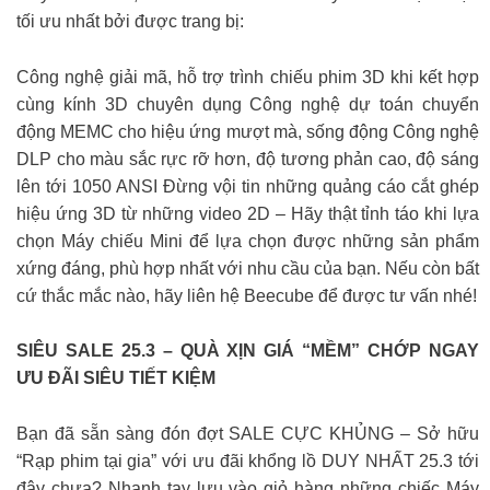
tối ưu nhất bởi được trang bị:
Công nghệ giải mã, hỗ trợ trình chiếu phim 3D khi kết hợp
cùng kính 3D chuyên dụng Công nghệ dự toán chuyển
động MEMC cho hiệu ứng mượt mà, sống động Công nghệ
DLP cho màu sắc rực rỡ hơn, độ tương phản cao, độ sáng
lên tới 1050 ANSI Đừng vội tin những quảng cáo cắt ghép
hiệu ứng 3D từ những video 2D – Hãy thật tỉnh táo khi lựa
chọn Máy chiếu Mini để lựa chọn được những sản phẩm
xứng đáng, phù hợp nhất với nhu cầu của bạn. Nếu còn bất
cứ thắc mắc nào, hãy liên hệ Beecube để được tư vấn nhé!
SIÊU SALE 25.3 – QUÀ XỊN GIÁ “MỀM” CHỚP NGAY
ƯU ĐÃI SIÊU TIẾT KIỆM
Bạn đã sẵn sàng đón đợt SALE CỰC KHỦNG – Sở hữu
“Rạp phim tại gia” với ưu đãi khổng lồ DUY NHẤT 25.3 tới
đây chưa? Nhanh tay lưu vào giỏ hàng những chiếc Máy