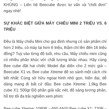
KHỦNG – Liên hệ Beecube được tư vấn và “chốt đơn”
ngay nhé!
SỰ KHÁC BIỆT GIỮA MÁY CHIẾU MINI 2 TRIỆU VS. 6
TRIỆU
Đều là Máy chiếu Mini cho gia đình nhưng có sản phẩm chỉ
hơn 2 triệu, có máy lại hơn 6 triệu, thậm chí lên đến 16 triệu
đồng? Tuỳ vào từng độ tuổi, nhu cầu, Máy chiếu mini cũng
có nhiều phân khúc với chất lượng khác nhau. Hãy cùng
Bee cube đặt hai chiếc Model đại diện cho 2 mức giá –
Beecube X1 vs. Bee cube Xtreme để so sánh một cách chi
tiết nhất: Cùng sở hữu ngoại hình nhỏ gọn, hiện đại, dễ
dàng mang đi bất cứ đâu: Bee cube Xtreme: 1,9kg Bee
cube X1: 500gr Độ phân giải sắc nét, độ sáng tương phản,
hỗ trợ tối đa trải nghiệm xem phim:
Bee cube Xtreme: 1080P – 650 ANSI Bee cube X1: 720P –