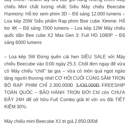
chiếu Mini chất lượng nhất: Siêu Máy chiếu Beecube
Harmony: Hỗ trợ xem phim 3D – Độ sáng 12.000 lumens –
Loa kép 20W Siêu phẩm Rạp phim Bee cube Xtreme: Hỗ
trợ 4K – Độ sáng 7000 lumens – Loa kép 12W Máy chiếu
quốc dân Bee cube X2 Max Gen 3: Full HD 1080P – Độ
sáng 6000 lumens
– Loa kép 5W Đừng quên cái hẹn SIÊU SALE với Máy
chiếu Beecube vào 0:00 ngày 25.3. Chốt đơn ngay để vừa
có Máy chiếu “chill” tại gia – vừa có món quà ngọt ngào
tặng người thương nhé! CƠ HỘI CUỐI CÙNG SẮM TRỌN
BỘ RẠP PHIM CHỈ 2.300.000Đ 3̶.4̶3̶0̶.0̶0̶0̶Đ̶ FREESHIP
TOÀN QUỐC – BẢO HÀNH TRỌN ĐỜI Chỉ còn CHƯA
ĐẦY 24H để sở hữu Full Combo giải trí với ưu đãi TIẾT
KIỆM 30%:
Máy chiếu mini Beecube X1 trị giá 2.850.000đ