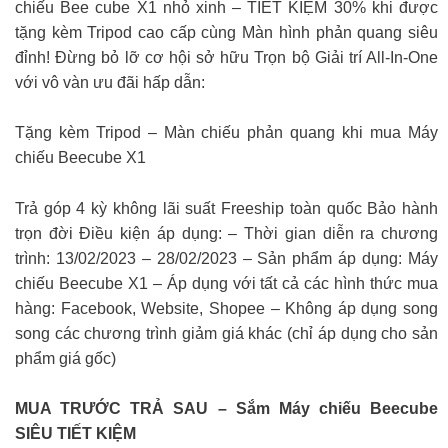
chiếu Bee cube X1 nhỏ xinh – TIẾT KIỆM 30% khi được
tặng kèm Tripod cao cấp cùng Màn hình phản quang siêu
đỉnh! Đừng bỏ lỡ cơ hội sở hữu Trọn bộ Giải trí All-In-One
với vô vàn ưu đãi hấp dẫn:
Tặng kèm Tripod – Màn chiếu phản quang khi mua Máy
chiếu Beecube X1
Trả góp 4 kỳ không lãi suất Freeship toàn quốc Bảo hành
trọn đời Điều kiện áp dụng: – Thời gian diễn ra chương
trình: 13/02/2023 – 28/02/2023 – Sản phẩm áp dụng: Máy
chiếu Beecube X1 – Áp dụng với tất cả các hình thức mua
hàng: Facebook, Website, Shopee – Không áp dụng song
song các chương trình giảm giá khác (chỉ áp dụng cho sản
phẩm giá gốc)
MUA TRƯỚC TRẢ SAU – Sắm Máy chiếu Beecube
SIÊU TIẾT KIỆM