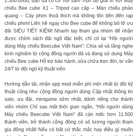
2.300.000đ, bạn đã có cơ hội sắm Trọn bộ giải trí với Máy
chiếu Bee cube X1 – Tripod cao cấp – Màn chiếu phản
quang – Cày phim thoả thích mà không tốn tiền đến rạp
chiếu phim! Liên hệ ngay cho Bee cube để không bỏ lỡ ưu
đãi SIÊU TIẾT KIỆM! Nhanh tay tham gia nhóm để nhận
được chính sách đãi ngộ đặc biệt, chỉ có tại “Hội người
dùng Máy chiếu Beecube Việt Nam”: Chia sẻ và lắng nghe
kinh nghiệm từ cộng đồng người đã và đang sử dụng Máy
chiếu Bee cube Hỗ trợ bảo hành, sửa chữa trọn đời, tư vấn
24/7 từ đội ngũ kỹ thuật viên
Hướng dẫn tải, nhận app mod miễn phí mới nhất từ đội kỹ
thuật cũng như cộng đồng người dùng Cập nhật thông tin
sale, ưu đãi, minigame sớm nhất, dành riêng cho thành
viên nhóm Chỉ sau một thời gian ngắn, “Hội người dùng
Máy chiếu Beecube Việt Nam” đã cán mốc hơn 11.500
thành viên, trở thành cộng đồng có số lượng người tham
gia đông nhất! Nếu có bất cứ thắc mắc hay điều gì muốn