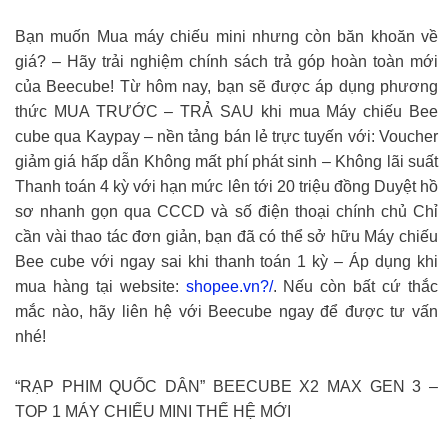
Bạn muốn Mua máy chiếu mini nhưng còn băn khoăn về
giá? – Hãy trải nghiệm chính sách trả góp hoàn toàn mới
của Beecube! Từ hôm nay, bạn sẽ được áp dụng phương
thức MUA TRƯỚC – TRẢ SAU khi mua Máy chiếu Bee
cube qua Kaypay – nền tảng bán lẻ trực tuyến với: Voucher
giảm giá hấp dẫn Không mất phí phát sinh – Không lãi suất
Thanh toán 4 kỳ với hạn mức lên tới 20 triệu đồng Duyệt hồ
sơ nhanh gọn qua CCCD và số điện thoại chính chủ Chỉ
cần vài thao tác đơn giản, bạn đã có thể sở hữu Máy chiếu
Bee cube với ngay sai khi thanh toán 1 kỳ – Áp dụng khi
mua hàng tại website:
shopee.vn?/
. Nếu còn bất cứ thắc
mắc nào, hãy liên hệ với Beecube ngay để được tư vấn
nhé!
“RẠP PHIM QUỐC DÂN” BEECUBE X2 MAX GEN 3 –
TOP 1 MÁY CHIẾU MINI THẾ HỆ MỚI