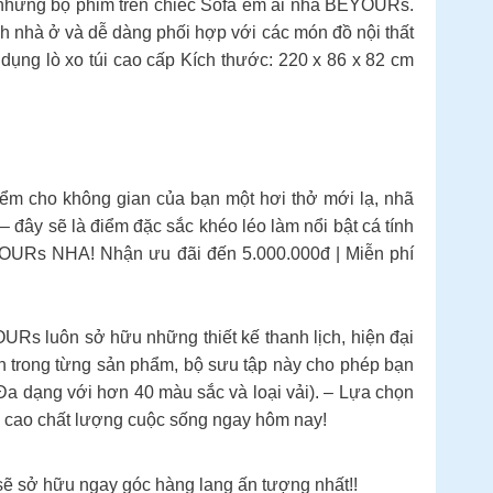
ức những bộ phim trên chiếc Sofa êm ái nhà BEYOURs.
ch nhà ở và dễ dàng phối hợp với các món đồ nội thất
ụng lò xo túi cao cấp Kích thước: 220 x 86 x 82 cm
m cho không gian của bạn một hơi thở mới lạ, nhã
– đây sẽ là điểm đặc sắc khéo léo làm nổi bật cá tính
OURs NHA! Nhận ưu đãi đến 5.000.000đ | Miễn phí
Rs luôn sở hữu những thiết kế thanh lịch, hiện đại
n trong từng sản phẩm, bộ sưu tập này cho phép bạn
(Đa dạng với hơn 40 màu sắc và loại vải). – Lựa chọn
g cao chất lượng cuộc sống ngay hôm nay!
sẽ sở hữu ngay góc hàng lang ấn tượng nhất!!