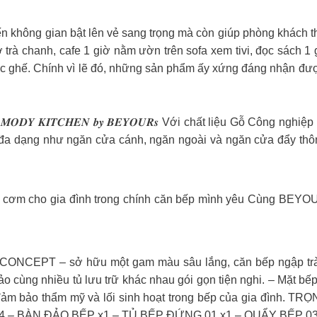
hiến không gian bật lên vẻ sang trọng mà còn giúp phòng khá
trà chanh, cafe 1 giờ nằm ườn trên sofa xem tivi, đọc sách 
c ghế. Chính vì lẽ đó, những sản phẩm ấy xứng đáng nhận được 
𝑻𝑪𝑯𝑬𝑵 𝒃𝒚 𝑩𝑬𝒀𝑶𝑼𝑹𝒔 Với chất liệu Gỗ Công nghiệp 
ủ đa dạng như ngăn cửa cánh, ngăn ngoài và ngăn cửa đẩy thô
a cơm cho gia đình trong chính căn bếp mình yêu Cùng BEYOU
PT – sở hữu một gam màu sâu lắng, căn bếp ngập tràn 
o cùng nhiều tủ lưu trữ khác nhau gói gọn tiện nghi. – Mặt b
ẽ, đảm bảo thẩm mỹ và lối sinh hoạt trong bếp của gia đình
x4 – BÀN ĐẢO BẾP x1 – TỦ BẾP ĐỨNG 01 x1 – QUẨY BẾP 03