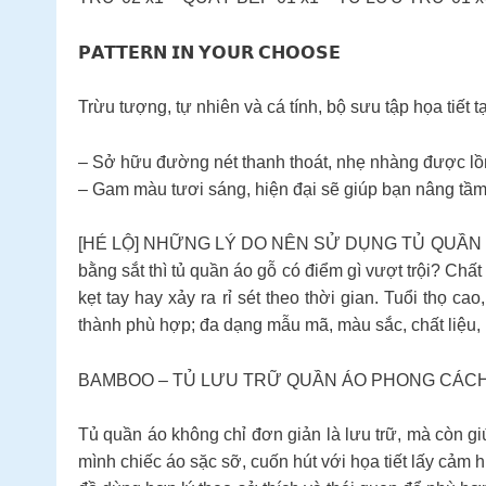
𝗣𝗔𝗧𝗧𝗘𝗥𝗡 𝗜𝗡 𝗬𝗢𝗨𝗥 𝗖𝗛𝗢𝗢𝗦𝗘
Trừu tượng, tự nhiên và cá tính, bộ sưu tập họa ti
– Sở hữu đường nét thanh thoát, nhẹ nhàng được lồn
– Gam màu tươi sáng, hiện đại sẽ giúp bạn nâng tầm
[HÉ LỘ] NHỮNG LÝ DO NÊN SỬ DỤNG TỦ QUẦN ÁO G
bằng sắt thì tủ quần áo gỗ có điểm gì vượt trội? Chất
kẹt tay hay xảy ra rỉ sét theo thời gian. Tuổi thọ ca
thành phù hợp; đa dạng mẫu mã, màu sắc, chất liệu, 
BAMBOO – TỦ LƯU TRỮ QUẦN ÁO PHONG CÁC
Tủ quần áo không chỉ đơn giản là lưu trữ, mà còn g
mình chiếc áo sặc sỡ, cuốn hút với họa tiết lấy cảm h