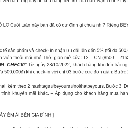
 với đáp ứng đầy đủ khả năng lưu trữ của bạn. Bạn có thể tùy 
i tuần này bạn đã có dự định gì chưa nhỉ? Riêng BEYOUR
tế sản phẩm và check- in nhận ưu đãi lên đến 5% (tối đa 500,
nhân viên thoải mái nhé Thời gian mở cửa: T2 – CN (8h00 – 2
𝙈, 𝘾𝙃𝙀𝘾𝙆!” Từ ngày 28/10/2022, khách hàng khi đến trải 
đa 500,000đ) khi check-in với chỉ 03 bước cực đơn giản: Bước 1
ai, kèm theo 2 hashtags #beyours #noithatbeyours. Bước 3: Đư
nh khuyến mãi khác. – Áp dụng cho khách hàng mua hàng 
 ÊM ÁI BÊN GIA ĐÌNH ]