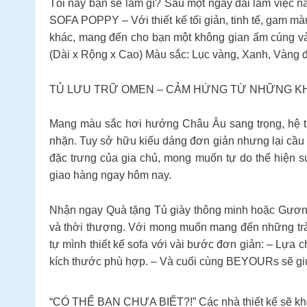
Tối nay bạn sẽ làm gì? Sau một ngày dài làm việc n
SOFA POPPY – Với thiết kế tối giản, tinh tế, gam mà
khác, mang đến cho bạn một không gian ấm cúng và 
(Dài x Rộng x Cao) Màu sắc: Lục vàng, Xanh, Vàng 
TỦ LƯU TRỮ OMEN – CẢM HỨNG TỪ NHỮNG KH
Mang màu sắc hơi hướng Châu Âu sang trọng, hệ t
nhặn. Tuy sở hữu kiểu dáng đơn giản nhưng lại cầu to
đặc trưng của gia chủ, mong muốn tự do thể hiệ
giao hàng ngay hôm nay.
Nhận ngay Quà tặng Tủ giày thông minh hoặc Gương 
và thời thượng. Với mong muốn mang đến những trải
tự mình thiết kế sofa với vài bước đơn giản: – Lựa 
kích thước phù hợp. – Và cuối cùng BEYOURs sẽ giú
“CÓ THỂ BẠN CHƯA BIẾT?!” Các nhà thiết kế sẽ không