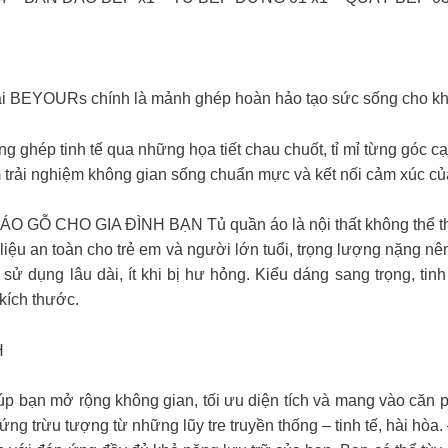
ết tại BEYOURs chính là mảnh ghép hoàn hảo tạo sức sống cho k
g ghép tinh tế qua những họa tiết chau chuốt, tỉ mỉ từng gó
 trải nghiệm không gian sống chuẩn mực và kết nối cảm xúc củ
Ỗ CHO GIA ĐÌNH BẠN Tủ quần áo là nội thất không thể thiế
 liệu an toàn cho trẻ em và người lớn tuổi, trọng lượng nặng n
o, sử dụng lâu dài, ít khi bị hư hỏng. Kiểu dáng sang trọng, ti
kích thước.
H
iúp bạn mở rộng không gian, tối ưu diện tích và mang vào că
ứng trừu tượng từ những lũy tre truyền thống – tinh tế, hài hòa