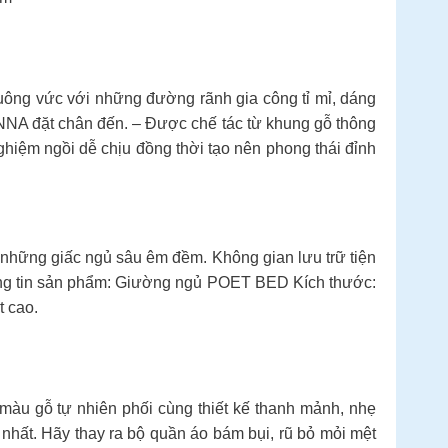
g vuông vức với những đường rãnh gia công tỉ mỉ, dáng
ENNA đặt chân đến. – Được chế tác từ khung gỗ thông
nghiệm ngồi dễ chịu đồng thời tạo nên phong thái đỉnh
 những giấc ngủ sâu êm đềm. Không gian lưu trữ tiện
Thông tin sản phẩm: Giường ngủ POET BED Kích thước:
t cao.
 màu gỗ tự nhiên phối cùng thiết kế thanh mảnh, nhẹ
ất. Hãy thay ra bộ quần áo bám bụi, rũ bỏ mỏi mệt