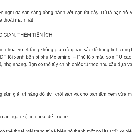
 đã sẵn sàng đồng hành với bạn rồi đây. Dù là bạn trở v
à thoải mái nhất
HÔNG GIAN, THÊM TIỆN ÍCH
 hoạt với 4 tầng không gian rộng rãi, sắc đỏ trung tính cùng họa
DF lõi xanh bền bỉ phủ Melamine. – Phủ lớp màu sơn PU cao c
tế, nhẹ nhàng. Bạn có thể tùy chỉnh chiếc tủ theo nhu cầu dựa
ung tâm giải trí nâng đỡ tivi khỏi sàn và cho bạn tầm xem vừ
.
các ngăn kệ linh hoạt để lưu trữ.
ó thể thoải mái trang trí và biến nó thành một nơi lưu trữ kỷ ni