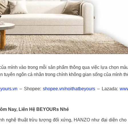
 của mình vào trong mỗi sản phẩm thông qua việc lựa chọn màu
ện tuyên ngôn cá nhân trong chính không gian sống của mình th
eyours.vn
– Shopee:
shopee.vn/noithatbeyours
– Lazada:
www
Hôm Nay, Liên Hệ BEYOURs Nhé
hệ thuật trừu tượng đối xứng, HANZO như đại diện cho vẻ