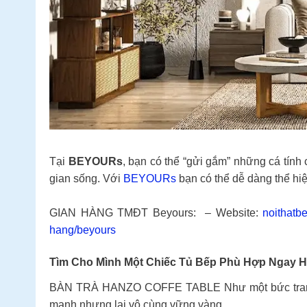
Tại
BEYOURs
, bạn có thể “gửi gắm” những cá tính
gian sống. Với
BEYOURs
bạn có thể dễ dàng thể hi
GIAN HÀNG TMĐT Beyours: – Website:
noithatb
hang/beyours
Tìm Cho Mình Một Chiếc Tủ Bếp Phù Hợp Ngay 
BÀN TRÀ HANZO COFFE TABLE Như một bức tranh ng
manh nhưng lại vô cùng vững vàng.