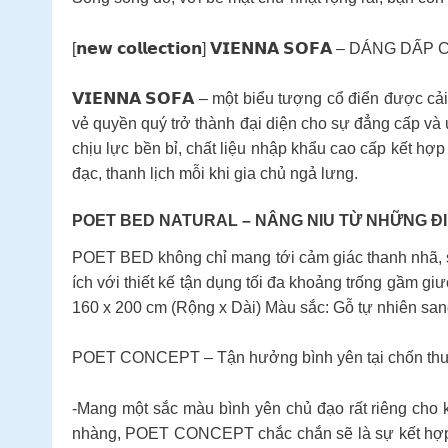
[𝗻𝗲𝘄 𝗰𝗼𝗹𝗹𝗲𝗰𝘁𝗶𝗼𝗻] 𝗩𝗜𝗘𝗡𝗡𝗔 𝗦𝗢𝗙𝗔 – DÁ
𝗩𝗜𝗘𝗡𝗡𝗔 𝗦𝗢𝗙𝗔 – một biểu tượng cổ điển được 
vẻ quyền quý trở thành đại diện cho sự đẳng cấp và
chịu lực bền bỉ, chất liệu nhập khẩu cao cấp kết hợp
đạc, thanh lịch mỗi khi gia chủ ngả lưng.
POET BED NATURAL – NÂNG NIU TỪ NHỮNG ĐIỀ
POET BED không chỉ mang tới cảm giác thanh nhã, sa
ích với thiết kế tận dụng tối đa khoảng trống gầm 
160 x 200 cm (Rộng x Dài) Màu sắc: Gỗ tự nhiên san
POET CONCEPT – Tận hưởng bình yên tại chốn thư 
-Mang một sắc màu bình yên chủ đạo rất riêng cho k
nhàng, POET CONCEPT chắc chắn sẽ là sự kết hợp h