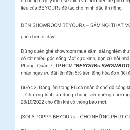
đồ dùng hợp lý theo sở thích và thói quen để phù hợp
liệu của BEYOURs để tạo cho mình dấu ấn riêng.
ĐẾN SHOWROOM BEYOURs – SẮM NỘI THẤT VÔ LO Cuố
ghé chơi rồi đây!!
Đừng quên ghé showroom mua sắm, trải nghiệm thực 
có rất nhiều góc sống “ảo” cực xinh, bạn cứ hỏi 
Phong, Quận 7, TP.HCM “𝘽𝙀𝙔𝙊𝙐𝙍𝙨 𝙎𝙃𝙊𝙒𝙍𝙊
nhận ngay ưu đãi lên đến 5% trên tổng hóa đơn (tối 
Bước 2: Đăng lên trang FB cá nhân ở chế độ công kh
– Chương trình áp dụng chung với những chương trì
28/10/2022 cho đến khi có thông báo mới.
[SOFA POPPY BEYOURs – CHO NHỮNG PHÚT GIÂY