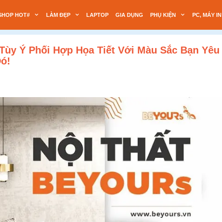
SHOP HOT#
LÀM ĐẸP
LAPTOP
GIA DỤNG
PHỤ KIỆN
PC, MÁY IN
ùy Ý Phối Hợp Họa Tiết Với Màu Sắc Bạn Yêu 
ó!