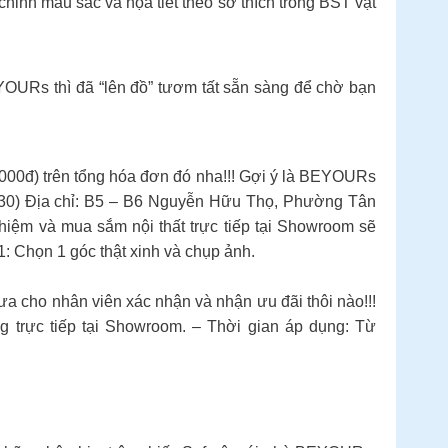
chỉnh màu sắc và họa tiết theo sở thích trong BST vật
s thì đã “lên đồ” tươm tất sẵn sàng để chờ bạn
000đ) trên tổng hóa đơn đó nha!!! Gợi ý là BEYOURs
1h30) Địa chỉ: B5 – B6 Nguyễn Hữu Thọ, Phường Tân
nghiệm và mua sắm nội thất trực tiếp tại Showroom sẽ
: Chọn 1 góc thật xinh và chụp ảnh.
a cho nhân viên xác nhận và nhận ưu đãi thôi nào!!!
trực tiếp tại Showroom. – Thời gian áp dụng: Từ