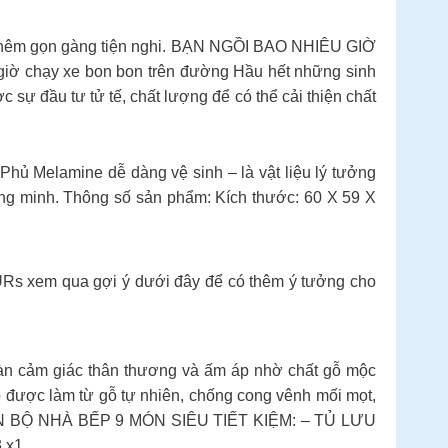
ch thêm gọn gàng tiện nghi. BẠN NGỒI BAO NHIÊU GIỜ
1 giờ chạy xe bon bon trên đường Hầu hết những sinh
sự đầu tư tử tế, chất lượng để có thể cải thiện chất
Phủ Melamine dễ dàng vệ sinh – là vật liệu lý tưởng
ng minh. Thông số sản phẩm: Kích thước: 60 X 59 X
Rs xem qua gợi ý dưới đây để có thêm ý tưởng cho
cảm giác thân thương và ấm áp nhờ chất gỗ mộc
ếp được làm từ gỗ tự nhiên, chống cong vênh mối mọt,
. TRỌN BỘ NHÀ BẾP 9 MÓN SIÊU TIẾT KIỆM: – TỦ LƯU
 x1