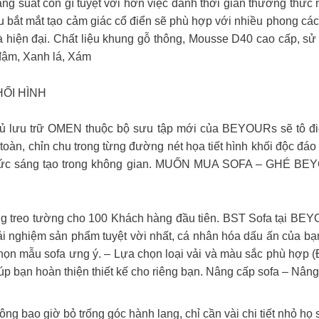
ăng suất còn gì tuyệt vời hơn việc dành thời gian thưởng th
u bắt mắt tạo cảm giác cổ điển sẽ phù hợp với nhiều phong cá
hiện đại. Chất liệu khung gỗ thông, Mousse D40 cao cấp, sử d
đậm, Xanh lá, Xám
ỐI HÌNH
ủ lưu trữ OMEN thuộc bộ sưu tập mới của BEYOURs sẽ tô điể
àn, chỉn chu trong từng đường nét họa tiết hình khối độc đáo 
n sức sáng tạo trong không gian. MUỐN MUA SOFA – GHÉ BEY
treo tường cho 100 Khách hàng đầu tiên. BST Sofa tại BEYOU
 nghiệm sản phẩm tuyệt vời nhất, cá nhân hóa dấu ấn của bạ
chọn mẫu sofa ưng ý. – Lựa chọn loại vải và màu sắc phù hợp 
p bạn hoàn thiện thiết kế cho riêng bạn. Nâng cấp sofa – Nân
 bao giờ bỏ trống góc hành lang, chỉ cần vài chi tiết nhỏ họ 