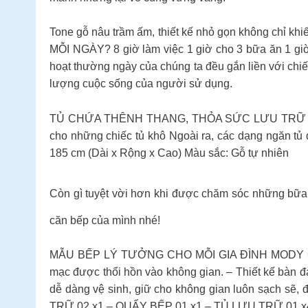
Tone gỗ nâu trầm ấm, thiết kế nhỏ gọn không chỉ k
MỖI NGÀY? 8 giờ làm việc 1 giờ cho 3 bữa ăn 1 giờ 
hoạt thường ngày của chúng ta đều gắn liền với chiế
lượng cuộc sống của người sử dụng.
TỦ CHỨA THÊNH THANG, THỎA SỨC LƯU TRỮ 𝑴𝑶𝑫𝒀 𝑲
cho những chiếc tủ khô Ngoài ra, các dạng ngăn t
185 cm (Dài x Rộng x Cao) Màu sắc: Gỗ tự nhiên
Còn gì tuyệt vời hơn khi được chăm sóc những bữ
căn bếp của mình nhé!
MẪU BẾP LÝ TƯỞNG CHO MỖI GIA ĐÌNH MODY CONCE
mạc được thổi hồn vào không gian. – Thiết kế bàn đả
dễ dàng vệ sinh, giữ cho không gian luôn sạch s
TRỮ 02 x1 – QUẨY BẾP 01 x1 – TỦ LƯU TRỮ 01 