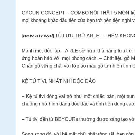
GYOUN CONCEPT – COMBO NỘI THẤT 5 MÓN tiện nghi
mọi khoảng khắc đầu tiên của bạn trở nên tiện nghi v
[𝙣𝙚𝙬 𝙖𝙧𝙧𝙞𝙫𝙖𝙡] TỦ LƯU TRỮ ARLE – THÊM K
Mạnh mẽ, độc lập – ARLE sở hữu khả năng lưu trữ linh
ứng hoàn hảo với mọi phong cách. – Chất liệu gỗ M
Chân gỗ vững chãi với lớp áo màu gỗ tự nhiên tinh 
KỆ TỦ TIVI, NHẤT NHÌ ĐỘC ĐÁO
– Kệ tủ tivi đóng vai trò như một chiếc bàn, một tr
chuộng nhờ hình dáng độc đáo và tính tiện dụng cao
– Tủ tivi đến từ BEYOURs thường được sáng tạo với 
Song song đó, với bề mặt chữ nhật rộng rãi, bạn còn c