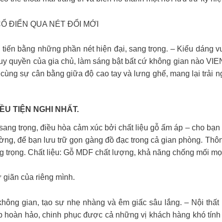
NG DẤP CỔ ĐIỂN QUA NÉT ĐỔI MỚI
cải tiến bằng những phần nét hiện đại, sang trọng. – Kiểu dán
 uy quyền của gia chủ, làm sáng bật bất cứ không gian nào VI
 cùng sự cân bằng giữa độ cao tay và lưng ghế, mang lại trải 
U TIỆN NGHI NHẤT.
ng trọng, điều hòa cảm xúc bởi chất liệu gỗ ấm áp – cho bạn
giường, để bạn lưu trữ gọn gàng đồ đạc trong cả gian phòng. 
g trọng. Chất liệu: Gỗ MDF chất lượng, khả năng chống mối mọ
giãn của riêng mình.
hông gian, tạo sự nhẹ nhàng và êm giấc sâu lắng. – Nội thất
oàn hảo, chinh phục được cả những vị khách hàng khó tính nh