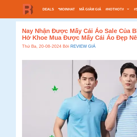
Chuyển
DEALS
*MOINHAT
MÃ GIẢM GIÁ
#HOTHOT#
#
đến
nội
dung
Nay Nhận Được Mấy Cái Áo Sale Của B
Hở Khoe Mua Được Mấy Cái Áo Đẹp Nê
Thứ Ba, 20-08-2024
Bởi
REVIEW GIÁ