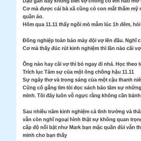
Dạo gần đây không biết sợ chồng có em nào mở 
Cơ mà được cái bà xã cũng có con mắt thẩm mỹ mua
quần áo.
Hôm qua 11.11 thấy ngồi mò mẫm lúc 1h đêm, hỏi 
Đồng nghiệp toàn bảo mày đội vợ lên đầu. Nghĩ 
Cơ mà thấy đúc rút kinh nghiệm thì lần nào cãi vợ
Ông nào hay cãi vợ thì bỏ ngay đi nhá. Học theo
Trích lục Tâm sự của một ông chồng hậu 11.11
Sự ngây thơ và trong sáng của một cậu thanh ni
Cũng cố gắng tìm tòi đọc sách báo tâm sự những n
mình. Tôi đây luôn vỗ ngực rằng không cần bảnh 
Sau nhiều năm kinh nghiệm cả tình trường và t
vẫn còn nghĩ ngoại hình thật sự không quan trọng
cấp độ nổi bật như Mark bạn mặc quần đùi vẫn thấ
minh cho bạn thấy