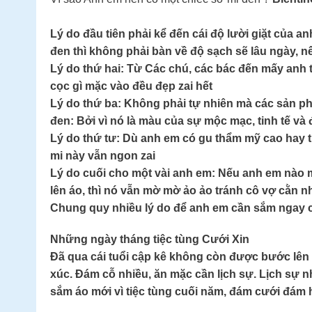
Lý do đầu tiên phải kể đến cái độ lười giặt của 
đen thì không phải bàn về độ sạch sẽ lâu ngày, n
Lý do thứ hai: Từ Các chú, các bác đến mấy anh 
cọc gì mặc vào đều đẹp zai hết
Lý do thứ ba: Không phải tự nhiên mà các sản p
đen: Bởi vì nó là màu của sự mộc mạc, tinh tế và đ
Lý do thứ tư: Dù anh em có gu thẩm mỹ cao hay th
mi này vẫn ngon zai
Lý do cuối cho một vài anh em: Nếu anh em nào m
lên áo, thì nó vẫn mờ mờ ảo ảo tránh cô vợ cằn nh
Chung quy nhiều lý do để anh em cần sắm ngay cái
Những ngày tháng tiệc tùng Cưới Xin
Đã qua cái tuổi cập kê không còn được bước lên 
xúc. Đám cỗ nhiều, ăn mặc cần lịch sự. Lịch sự n
sắm áo mới vì tiệc tùng cuối năm, đám cưới đám hỏ