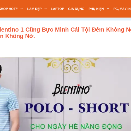
SHOP HOT#
LÀM ĐẸP
LAPTOP
GIA DỤNG
PHỤ KIỆN
PC, MÁY IN
lentino 1 Cũng Bực Mình Cái Tội Đêm Không 
n Không Nỡ.