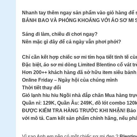
Nhanh tay thêm ngay sản phẩm vào giỏ hàng để s
BẢNH BAO VÀ PHÓNG KHOÁNG VỚI ÁO SƠ MI 
Sáng đi làm, chiều đi chơi ngay?
Nên mặc gì đây để cả ngày vẫn phơi phới?
Chỉ cần kết hợp chiếc sơ mi tím họa tiết tinh tế 
Đặc biệt, áo sơ mi dòng Limited Blentino cổ vát t
Hơn 200++ khách hàng đã sở hữu item siêu bảnh 
Online Friday – Ngày hội của chúng mình
Thời tiết thay đổi
Gió lạnh hiu hiu Ngồi nhà đắp chăn Mua hàng trực
Quần nỉ: 129K, Quần Âu: 249K, đồ lót combo 120k 
ĐƯỢC KIỂM TRA HÀNG TRƯỚC KHI NHẬN! Bảo hành: 
với mô tả. Cam kết sản phẩm chính hãng, nếu phát 
Vì sao Anh em nên có một chiếc sơ mi đen ?
Blentin