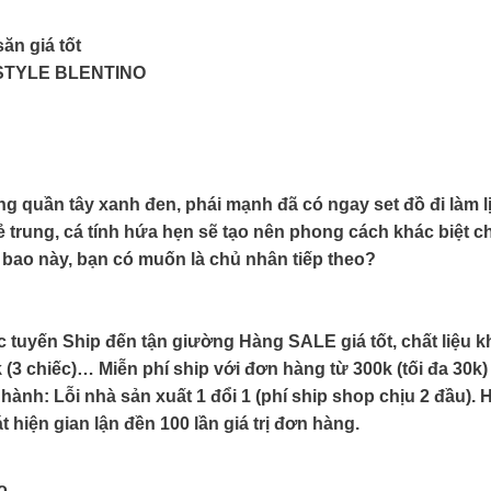
ăn giá tốt
STYLE BLENTINO
cùng quần tây xanh đen, phái mạnh đã có ngay set đồ đi làm 
rẻ trung, cá tính hứa hẹn sẽ tạo nên phong cách khác biệt c
bao này, bạn có muốn là chủ nhân tiếp theo?
 tuyến Ship đến tận giường Hàng SALE giá tốt, chất liệu kh
(3 chiếc)… Miễn phí ship với đơn hàng từ 300k (tối đa 30k)
Lỗi nhà sản xuất 1 đổi 1 (phí ship shop chịu 2 đầu). H
hiện gian lận đền 100 lần giá trị đơn hàng.
o