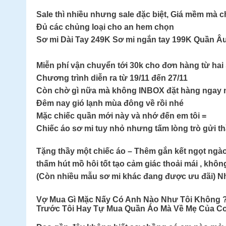
Sale thì nhiều nhưng sale đặc biệt, Giá mềm mà c
Đủ các chủng loại cho an hem chọn
Sơ mi Dài Tay 249K Sơ mi ngắn tay 199K Quần Âu
Miễn phí vận chuyển tới 30k cho đơn hàng từ hai
Chương trình diễn ra từ 19/11 đến 27/11
Còn chờ gì nữa mà không INBOX đặt hàng ngay 
Đêm nay gió lạnh mùa đông về rồi nhé
Mặc chiếc quần mới này và nhớ đến em tôi =
Chiếc áo sơ mi tuy nhỏ nhưng tấm lòng trò gửi th
Tặng thầy một chiếc áo – Thêm gắn kết ngọt ngào
thấm hút mồ hôi tốt tạo cảm giác thoải mái , khôn
(Còn nhiều mẫu sơ mi khác đang được ưu đãi) Nhiề
Vợ Mua Gì Mặc Nấy Có Anh Nào Như Tôi Không ?
Trước Tôi Hay Tự Mua Quần Áo Mà Về Mẹ Của Co