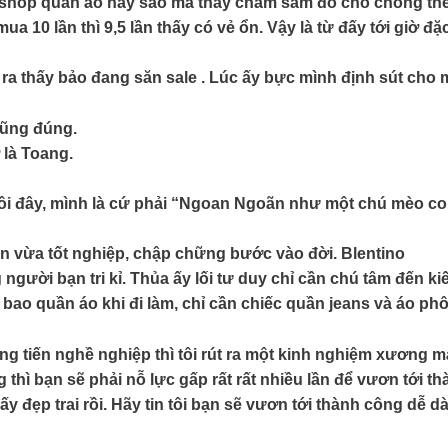
shop quần áo hay sao mà thấy chăm sắm đồ cho chồng thế
 10 lần thì 9,5 lần thấy có vẻ ổn. Vậy là từ đấy tới giờ 
ra thấy bảo đang săn sale . Lúc ấy bực mình định sút cho 
cũng đúng.
 là Toang.
 tôi đây, mình là cứ phải “Ngoan Ngoãn như một chú mèo c
ên vừa tốt nghiệp, chập chững bước vào đời.
Blentino
gười bạn tri kỉ. Thủa ấy lối tư duy chỉ cần chú tâm đến ki
bao quần áo khi đi làm, chỉ cần chiếc quần jeans và áo ph
hăng tiến nghề nghiệp thì tôi rút ra một kinh nghiệm xư
 thì bạn sẽ phải nỗ lực gấp rất rất nhiều lần để vươn tới 
y đẹp trai rồi. Hãy tin tôi bạn sẽ vươn tới thành công dễ 