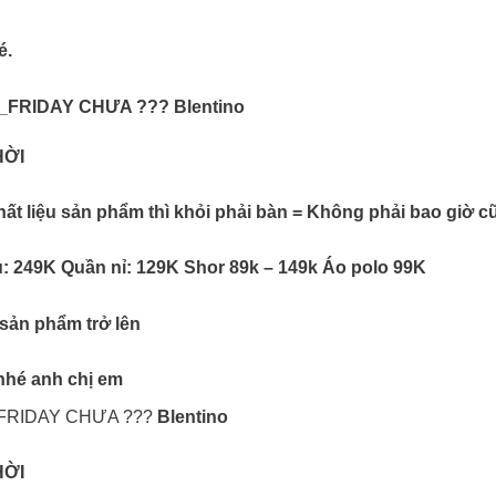
é.
_FRIDAY CHƯA ???
Blentino
HỜI
hất liệu sản phẩm thì khỏi phải bàn = Không phải bao giờ c
: 249K Quần nỉ: 129K Shor 89k – 149k Áo polo 99K
 sản phẩm trở lên
nhé anh chị em
FRIDAY CHƯA ???
Blentino
HỜI