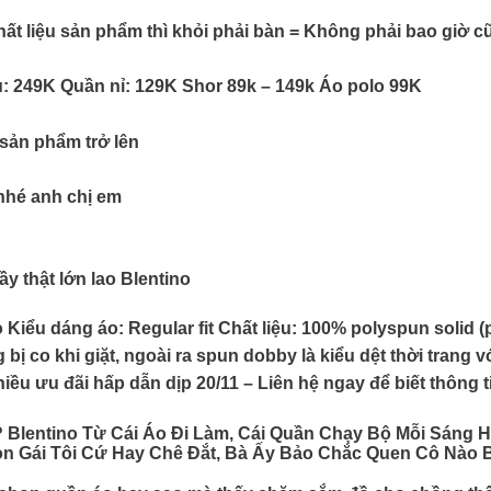
hất liệu sản phẩm thì khỏi phải bàn = Không phải bao giờ c
: 249K Quần nỉ: 129K Shor 89k – 149k Áo polo 99K
 sản phẩm trở lên
nhé anh chị em
ầy thật lớn lao
Blentino
 Kiểu dáng áo: Regular fit Chất liệu: 100% polyspun solid
g bị co khi giặt, ngoài ra spun dobby là kiểu dệt thời tra
u ưu đãi hấp dẫn dịp 20/11 – Liên hệ ngay để biết thông ti
 Blentino Từ Cái Áo Đi Làm, Cái Quần Chạy Bộ Mỗi Sáng
n Gái Tôi Cứ Hay Chê Đắt, Bà Ấy Bảo Chắc Quen Cô Nào