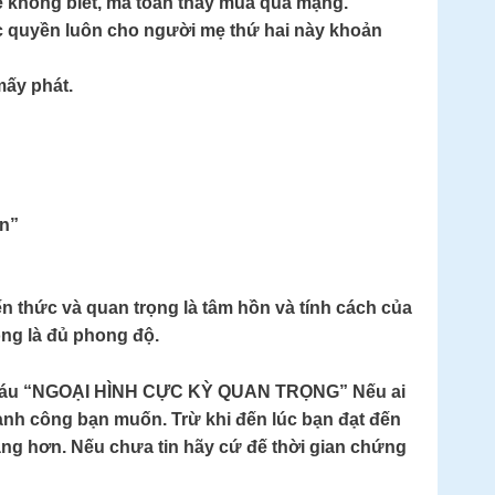
 không biết, mà toàn thấy mua qua mạng.
đặc quyền luôn cho người mẹ thứ hai này khoản
mấy phát.
on”
ến thức và quan trọng là tâm hồn và tính cách của
ông là đủ phong độ.
ơng máu “NGOẠI HÌNH CỰC KỲ QUAN TRỌNG” Nếu ai
thành công bạn muốn. Trừ khi đến lúc bạn đạt đến
dàng hơn. Nếu chưa tin hãy cứ đế thời gian chứng