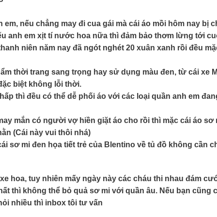
anh em, nếu chẳng may đi cua gái mà cái áo mồi hôm nay bị 
ếu anh em xịt tí nước hoa nữa thì đảm bảo thơm lừng tới cu
thanh niên năm nay đã ngót nghét 20 xuân xanh rồi đều mặ
hẩm thời trang sang trọng hay sử dụng màu đen, từ cái xe
ặc biệt không lỗi thời.
ấp thì đều có thể dễ phối áo với các loại quần anh em đan
ay mắn có người vợ hiền giặt áo cho rồi thì mặc cái áo sơ
ằn (Cái này vui thôi nhá)
 sơ mi đen họa tiết trẻ của Blentino về tủ đồ không cần c
xe hoa, tuy nhiên mấy ngày này các cháu thi nhau đám cướ
hất thì không thể bỏ quả sơ mi với quần âu. Nếu bạn cũng 
i nhiều thì inbox tôi tư vấn