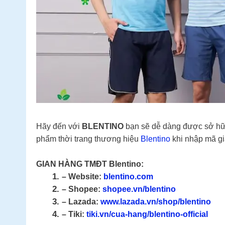
Hãy đến với
BLENTINO
bạn sẽ dễ dàng được sở hữu
phẩm thời trang thương hiệu
Blentino
khi nhập mã gi
GIAN HÀNG TMĐT Blentino:
– Website:
blentino.com
– Shopee:
shopee.vn/blentino
– Lazada:
www.lazada.vn/shop/blentino
– Tiki:
tiki.vn/cua-hang/blentino-official