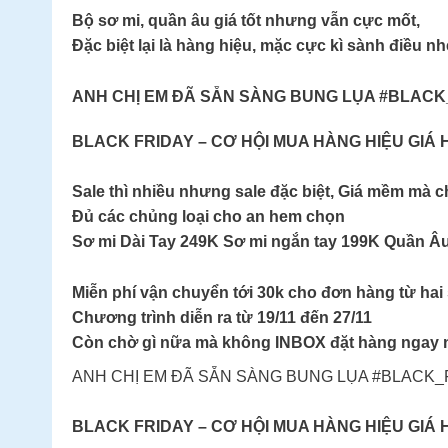
Bộ sơ mi, quần âu giá tốt nhưng vẫn cực mốt,
Đặc biệt lại là hàng hiệu, mặc cực kì sành điều nh
ANH CHỊ EM ĐÃ SẴN SÀNG BUNG LỤA #BLACK
BLACK FRIDAY – CƠ HỘI MUA HÀNG HIỆU GIÁ 
Sale thì nhiều nhưng sale đặc biệt, Giá mềm mà c
Đủ các chủng loại cho an hem chọn
Sơ mi Dài Tay 249K Sơ mi ngắn tay 199K Quần Âu
Miễn phí vận chuyển tới 30k cho đơn hàng từ hai
Chương trình diễn ra từ 19/11 đến 27/11
Còn chờ gì nữa mà không INBOX đặt hàng ngay 
ANH CHỊ EM ĐÃ SẴN SÀNG BUNG LỤA #BLACK_
BLACK FRIDAY – CƠ HỘI MUA HÀNG HIỆU GIÁ 