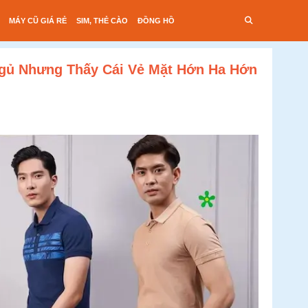
MÁY CŨ GIÁ RẺ
SIM, THẺ CÀO
ĐỒNG HỒ
Ngủ Nhưng Thấy Cái Vẻ Mặt Hớn Ha Hớn