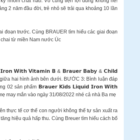
 kỳ nhóm chất nào. Vô cùng tiện lợi đúng không nè!
ảng 2 năm đầu đời, trẻ nhỏ sẽ trải qua khoảng 10 lần
giai đoạn trước. Cùng BRAUER tìm hiểu các giai đoạn
ên chai từ miền Nam nước Úc
𝘁𝗵 𝗩𝗶𝘁𝗮𝗺𝗶𝗻 𝗕 & 𝗕𝗿𝗮𝘂𝗲𝗿 𝗕𝗮𝗯𝘆 & 𝗖𝗵𝗶𝗹𝗱
hau giữa hai hình ảnh bên dưới. BƯỚC 3: Bình luận đáp
hẩm 𝗕𝗿𝗮𝘂𝗲𝗿 𝗞𝗶𝗱𝘀 𝗟𝗶𝗾𝘂𝗶𝗱 𝗜𝗿𝗼𝗻 𝗪𝗶𝘁𝗵
t quả 5 ba mẹ may mắn vào ngày 31/08/2022 nhé cả nhà Ba mẹ
ên thực tế cơ thể con người không thể tự sản xuất ra
tăng hiệu quả hấp thu. Cùng Breuer tìm hiểu cách bổ