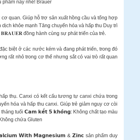
siêu phẩm này nhé! Brauer
ác cơ quan. Giúp hỗ trợ sản xuất hồng cầu và tổng hợp
 dịch khỏe mạnh Tăng chuyển hóa và hấp thu Duy trì
𝐁𝐑𝐀𝐔𝐄𝐑 đồng hành cùng sự phát triển của trẻ.
ẻ em, đặc biệt ở các nước kém và đang phát triển, trong đó
ợng rất nhỏ trong cơ thể nhưng sắt có vai trò rất quan
 thụ. Canxi có kết cấu tương tự canxi chứa trong
yển hóa và hấp thu canxi. Giúp trẻ giảm nguy cơ còi
 tuổi 𝗖𝗮𝗺 𝗸𝗲̂́𝘁 𝟱 𝗸𝗵𝗼̂𝗻𝗴: Không chất tạo màu
 Không chứa Gluten
 𝗪𝗶𝘁𝗵 𝗠𝗮𝗴𝗻𝗲𝘀𝗶𝘂𝗺 & 𝗭𝗶𝗻𝗰 sản phẩm duy