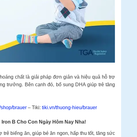
áng chất là giải pháp đơn giản và hiệu quả hỗ trợ
g trưởng. Bên cạnh đó, bổ sung DHA giúp trẻ tăng
/shop/brauer
– Tiki:
tiki.vn/thuong-hieu/brauer
d Iron B Cho Con Ngày Hôm Nay Nha!
trẻ biếng ăn, giúp bé ăn ngon, hấp thu tốt, tăng sức