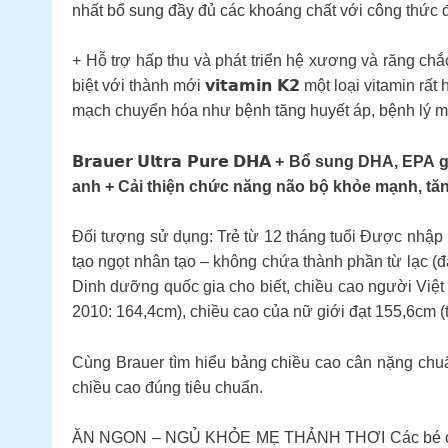
nhất bổ sung đầy đủ các khoáng chất với công thức đặc
+ Hỗ trợ hấp thu và phát triển hệ xương và răng c
biệt với thành mới 𝘃𝗶𝘁𝗮𝗺𝗶𝗻 𝗞𝟮 một loại vita
mạch chuyển hóa như bệnh tăng huyết áp, bệnh lý 
𝗕𝗿𝗮𝘂𝗲𝗿 𝗨𝗹𝘁𝗿𝗮 𝗣𝘂𝗿𝗲 𝗗𝗛𝗔 + Bổ sung D
anh + Cải thiện chức năng não bộ khỏe mạnh, tăn
Đối tượng sử dụng: Trẻ từ 12 tháng tuổi Được nhập kh
tạo ngọt nhân tạo – không chứa thành phần từ lạc 
Dinh dưỡng quốc gia cho biết, chiều cao người Việt
2010: 164,4cm), chiều cao của nữ giới đạt 155,6cm 
Cùng Brauer tìm hiểu bảng chiều cao cân nặng chuẩ
chiều cao đúng tiêu chuẩn.
ĂN NGON – NGỦ KHỎE MẸ THẢNH THƠI Các bé con khi 