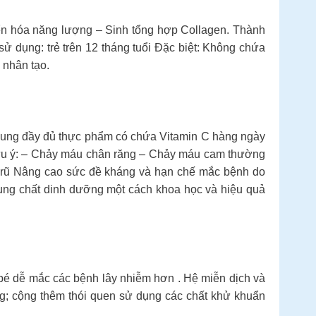
yển hóa năng lượng – Sinh tổng hợp Collagen. Thành
 dụng: trẻ trên 12 tháng tuổi Đặc biệt: Không chứa
 nhân tạo.
ổ sung đầy đủ thực phẩm có chứa Vitamin C hàng ngày
n lưu ý: – Chảy máu chân răng – Chảy máu cam thường
ủ rũ Nâng cao sức đề kháng và hạn chế mắc bệnh do
 sung chất dinh dưỡng một cách khoa học và hiệu quả
 bé dễ mắc các bệnh lây nhiễm hơn . Hệ miễn dịch và
ộng; cộng thêm thói quen sử dụng các chất khử khuẩn