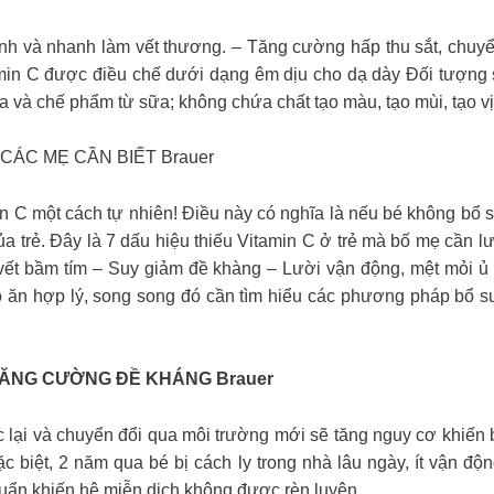
ệnh và nhanh làm vết thương. – Tăng cường hấp thu sắt, chu
in C được điều chế dưới dạng êm dịu cho dạ dày Đối tượng sử
a và chế phẩm từ sữa; không chứa chất tạo màu, tạo mùi, tạo vị
CÁC MẸ CẦN BIẾT Brauer
min C một cách tự nhiên! Điều này có nghĩa là nếu bé không b
 của trẻ. Đây là 7 dấu hiệu thiếu Vitamin C ở trẻ mà bố mẹ cầ
 vết bầm tím – Suy giảm đề khàng – Lười vận động, mệt mỏi 
 độ ăn hợp lý, song song đó cần tìm hiểu các phương pháp bổ
TĂNG CƯỜNG ĐỀ KHÁNG Brauer
 lại và chuyển đổi qua môi trường mới sẽ tăng nguy cơ khiến
 biệt, 2 năm qua bé bị cách ly trong nhà lâu ngày, ít vận đ
khuẩn khiến hệ miễn dịch không được rèn luyện.