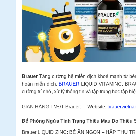
Brauer
Tăng cường hệ miễn dịch khoẻ mạnh từ bên t
hoàn miễn dịch.
BRAUER
LIQUID VITAMINC, BRAUER
cường trí nhớ, xử lý thông tin và tập trung học tập hi
GIAN HÀNG TMĐT Brauer: – Website:
brauervietna
Để Phòng Ngừa Tình Trạng Thiếu Máu Do Thiếu S
Brauer LIQUID ZINC: BÉ ĂN NGON – HẤP THU TRỌN DƯỠNG