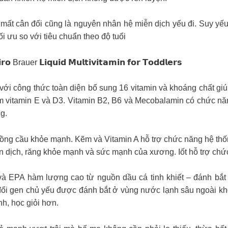
mất cân đối cũng là nguyên nhân hệ miễn dịch yếu đi. Suy yếu
tối ưu so với tiêu chuẩn theo độ tuổi
𝗾𝘂𝗶𝗱 𝗠𝘂𝗹𝘁𝗶𝘃𝗶𝘁𝗮𝗺𝗶𝗻 𝗳𝗼𝗿 𝗧𝗼𝗱𝗱𝗹𝗲𝗿𝘀
𝘪 Được đặc chế với công thức toàn diện bổ sung 16 vitamin và khoáng c
 vitamin E và D3. Vitamin B2, B6 và Mecobalamin có chức năn
g.
hồng cầu khỏe mạnh. Kẽm và Vitamin A hỗ trợ chức năng hệ thố
 dịch, răng khỏe mạnh và sức mạnh của xương. Iốt hỗ trợ chức
bổ sung DHA và EPA hàm lượng cao từ nguồn dầu cá tinh khiết – đán
i gen chủ yếu được đánh bắt ở vùng nước lạnh sâu ngoài khơi b
nh, học giỏi hơn.