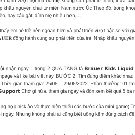
ẻ mạnh vượt trội mà bố mẹ không cần phải lo thiếu, thừa bất
Nhập khẩu nguyên chai từ miền Nam nước Úc Theo đó, trong kho
nhẽo, hay cáu gắt, dính mẹ nhiều hơn,…
ẽ thấy em bé trở nên ngoan hơn và phát triển vượt bậc so với 
𝐀𝐔𝐄𝐑 đồng hành cùng sự phát triển của trẻ. Nhập khẩu nguy
ay 1 trong 2 QUÀ TẶNG là 𝗕𝗿𝗮𝘂𝗲𝗿 𝗞𝗶𝗱𝘀 𝗟𝗶𝗾𝘂𝗶𝗱 𝗜𝗿𝗼𝗻 𝗪
ích Fanpage và like bài viết này. BƯỚC 2: Tìm đúng điểm khác n
 gian tham gia: 25/08 – 29/08/2022. Phần thưởng: 01 trong 02 sản p
𝗺𝗺𝘂𝗻𝗶𝘁𝘆 𝗦𝘂𝗽𝗽𝗼𝗿𝘁 Chờ gì nữa, tham gia ngay và đón xem kế
ờng hợp nick ảo và thực hiện thiếu các bước của mini game) Tr
ỗi ngày. Nhưng không phải ai cũng biết uống kẽm đúng cách để 