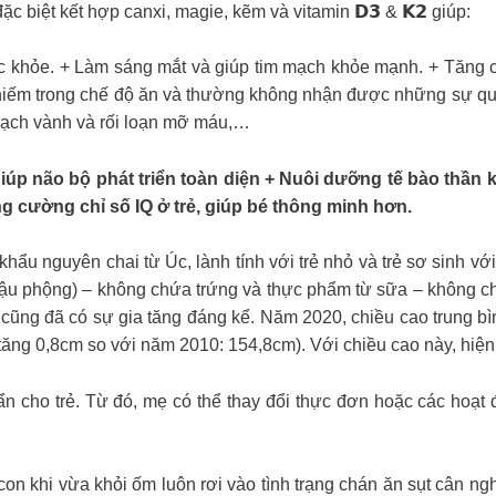
 biệt kết hợp canxi, magie, kẽm và vitamin 𝗗𝟯 & 𝗞𝟮 giúp:
hắc khỏe. + Làm sáng mắt và giúp tim mạch khỏe mạnh. + Tăng 
min rất hiếm trong chế độ ăn và thường không nhận được những sự
mạch vành và rối loạn mỡ máu,…
HA, EPA giúp não bộ phát triển toàn diện + Nuôi dưỡng tế bào t
g cường chỉ số IQ ở trẻ, giúp bé thông minh hơn.
ẩu nguyên chai từ Úc, lành tính với trẻ nhỏ và trẻ sơ sinh với
(đậu phộng) – không chứa trứng và thực phẩm từ sữa – không 
 cũng đã có sự gia tăng đáng kể. Năm 2020, chiều cao trung b
(tăng 0,8cm so với năm 2010: 154,8cm). Với chiều cao này, hi
n cho trẻ. Từ đó, mẹ có thể thay đổi thực đơn hoặc các hoạt 
vừa khỏi ốm luôn rơi vào tình trạng chán ăn sụt cân nghiêm 