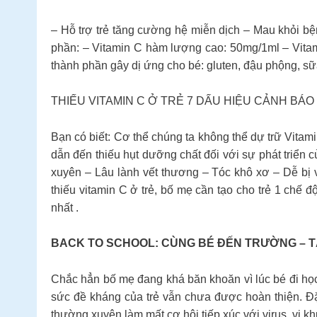
– Hỗ trợ trẻ tăng cường hệ miễn dịch – Mau khỏi b
phần: – Vitamin C hàm lượng cao: 50mg/1ml – Vitam
thành phần gây dị ứng cho bé: gluten, đậu phộng, sữ
THIẾU VITAMIN C Ở TRẺ 7 DẤU HIỆU CẢNH BÁO 
Bạn có biết: Cơ thể chúng ta không thể dự trữ Vita
dẫn đến thiếu hụt dưỡng chất đối với sự phát triển
xuyên – Lâu lành vết thương – Tóc khô xơ – Dễ bị
thiếu vitamin C ở trẻ, bố mẹ cần tạo cho trẻ 1 chế
nhất .
BACK TO SCHOOL: CÙNG BÉ ĐẾN TRƯỜNG – 
Chắc hẳn bố mẹ đang khá băn khoăn vì lúc bé đi học
sức đề kháng của trẻ vẫn chưa được hoàn thiện. Đặc
thường xuyên làm mất cơ hội tiếp xúc với virus, vi 