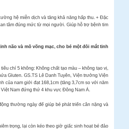
cường hệ miễn dịch và tăng khả năng hấp thu. + Đặc
 quan tâm đúng mức từ mọi người. Giúp hỗ trợ bệnh tim
hần kinh não và mô võng mạc, cho bé một đôi mắt tinh
 tiêu chí 5 không: Không chất tạo màu – không tạo vị,
chứa Gluten. GS.TS Lê Danh Tuyên, Viện trưởng Viện
ình của nam giới đạt 168,1cm (tăng 3,7cm so với năm
ện Việt Nam đứng thứ 4 khu vực Đông Nam Á.
động thường ngày để giúp bé phát triển cân nặng và
trọng, lại còn kéo theo giờ giấc sinh hoạt bé đảo