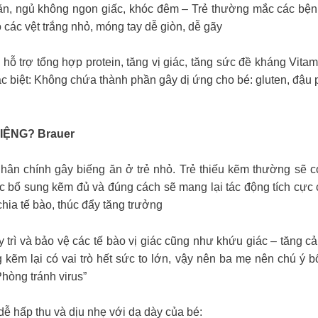
 ăn, ngủ không ngon giấc, khóc đêm – Trẻ thường mắc các bện
ó các vệt trắng nhỏ, móng tay dễ giòn, dễ gãy
hỗ trợ tổng hợp protein, tăng vị giác, tăng sức đề kháng Vitam
 Đặc biệt: Không chứa thành phần gây dị ứng cho bé: gluten, đậ
IỆNG? Brauer
ân chính gây biếng ăn ở trẻ nhỏ. Trẻ thiếu kẽm thường sẽ có
ổ sung kẽm đủ và đúng cách sẽ mang lại tác động tích cực ch
chia tế bào, thúc đẩy tăng trưởng
y trì và bảo vệ các tế bào vị giác cũng như khứu giác – tăng
 kẽm lại có vai trò hết sức to lớn, vậy nên ba mẹ nên chú 
hòng tránh virus”
úp trẻ dễ hấp thu và dịu nhẹ với dạ dày của bé: