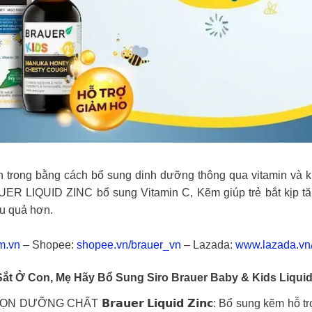
rong bằng cách bổ sung dinh dưỡng thông qua vitamin và kho
 LIQUID ZINC bổ sung Vitamin C, Kẽm giúp trẻ bắt kịp tăn
ệu quả hơn.
m.vn
– Shopee:
shopee.vn/brauer_vn
– Lazada:
www.lazada.vn
ắt Ở Con, Mẹ Hãy Bổ Sung Siro Brauer Baby & Kids Liqui
 CHẤT 𝗕𝗿𝗮𝘂𝗲𝗿 𝗟𝗶𝗾𝘂𝗶𝗱 𝗭𝗶𝗻𝗰: Bổ sung kẽm hỗ trợ 