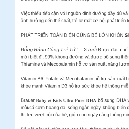
Việc thiếu tiếp cận với nguồn dinh dưỡng đầy đủ và 
ảnh hưởng đến thể chất, trẻ lỡ mất cơ hội phát triển 
PHÁT TRIỂN TOÀN DIỆN CÙNG BÉ LỚN KHÔN 𝗦𝗶𝗿𝗼 Brauer 𝗟𝗶
Đ𝘰̂̀𝘯𝘨 𝘏𝘢̀𝘯𝘩 𝘊𝘶̀𝘯𝘨 𝘛𝘳𝘦̉ 𝘛𝘶̛̀ 1 – 3 𝘵𝘶𝘰̂̉
mới biết đi. 99% không đường và được bổ sung thêm
Thiamine và Mecobalamin hỗ trợ sản xuất năng lượn
Vitamin B6, Folate và Mecobalamin hỗ trợ sản xuất 
khỏe mạnh Vitamin D3 hỗ trợ sức khỏe hệ thống miễn
Brauer 𝐁𝐚𝐛𝐲 & 𝐊𝐢𝐝𝐬 𝐔𝐥𝐭𝐫𝐚 𝐏𝐮𝐫𝐞 𝐃𝐇𝐀 
mòi/cá cơm hoang dã, sống ngắn ngày, không biến đổ
thị lực vượt trội của bé, giúp con ngày càng thông mi