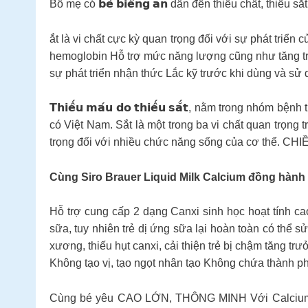
Bố mẹ có 𝗯𝗲́ 𝗯𝗶𝗲̂́𝗻𝗴 𝗮̆𝗻 dẫn đến thiếu chất, t
ắt là vi chất cực kỳ quan trọng đối với sự phát triể
hemoglobin Hỗ trợ mức năng lượng cũng như tăng tr
sự phát triển nhận thức Lắc kỹ trước khi dùng và sử dụ
𝗧𝗵𝗶𝗲̂́𝘂 𝗺𝗮́𝘂 𝗱𝗼 𝘁𝗵𝗶𝗲̂́𝘂 𝘀𝗮̆́𝘁, nằm tron
có Việt Nam. Sắt là một trong ba vi chất quan trọng t
trọng đối với nhiều chức năng sống của cơ thể
Cùng Siro Brauer Liquid Milk Calcium đồng hành 
Hỗ trợ cung cấp 2 dạng Canxi sinh học hoạt tính
sữa, tuy nhiên trẻ dị ứng sữa lại hoàn toàn có thể
xương, thiếu hụt canxi, cải thiện trẻ bị chậm tăng trưở
Không tạo vị, tạo ngọt nhân tạo Không chứa thành 
Cùng bé yêu CAO LỚN, THÔNG MINH Với Calcium With Mag