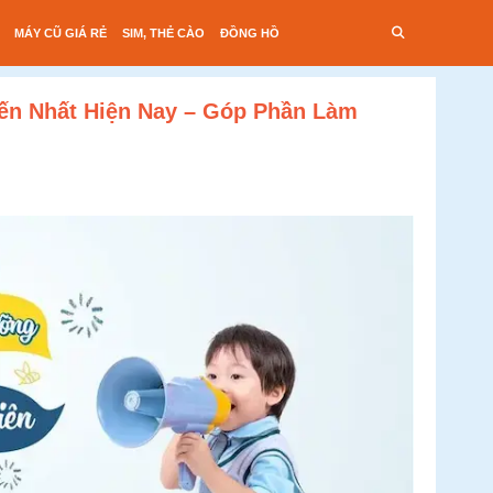
MÁY CŨ GIÁ RẺ
SIM, THẺ CÀO
ĐỒNG HỒ
ến Nhất Hiện Nay – Góp Phần Làm