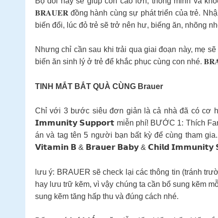
Bộ đôi này sẽ giúp con cao lớn, thông minh và kho
𝐁𝐑𝐀𝐔𝐄𝐑 đồng hành cùng sự phát triển của trẻ. 
biến đổi, lúc đỏ trẻ sẽ trở nên hư, biếng ăn, nhõng 
Nhưng chỉ cần sau khi trải qua giai đoạn này, mẹ s
biến ăn sinh lý ở trẻ để khắc phục cùng con nhé. 𝐁
️TINH MẮT BẮT QUÀ CÙNG Brauer
Chỉ với 3 bước siêu đơn giản là cả nhà đã có cơ hội nhận ng
𝗜𝗺𝗺𝘂𝗻𝗶𝘁𝘆 𝗦𝘂𝗽𝗽𝗼𝗿𝘁 miễn phí! BƯỚC 1: Th
án và tag tên 5 người bạn bất kỳ để cùng tham gia. Thời
𝗩𝗶𝘁𝗮𝗺𝗶𝗻 𝗕 & 𝗕𝗿𝗮𝘂𝗲𝗿 𝗕𝗮𝗯𝘆 & 𝗖𝗵𝗶𝗹𝗱 𝗜
lưu ý: BRAUER sẽ check lại các thông tin (tránh trư
hay lưu trữ kẽm, vì vậy chúng ta cần bổ sung kẽm m
sung kẽm tăng hấp thu và đúng cách nhé.