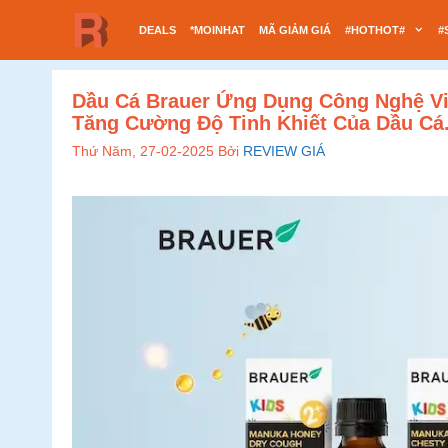
Chuyển
DEALS
*MOINHAT
MÃ GIẢM GIÁ
#HOTHOT#
#
đến
nội
dung
Dầu Cá Brauer Ứng Dụng Công Nghệ Vi
Tăng Cường Độ Tinh Khiết Của Dầu Cá
Thứ Năm, 27-02-2025
Bởi
REVIEW GIÁ