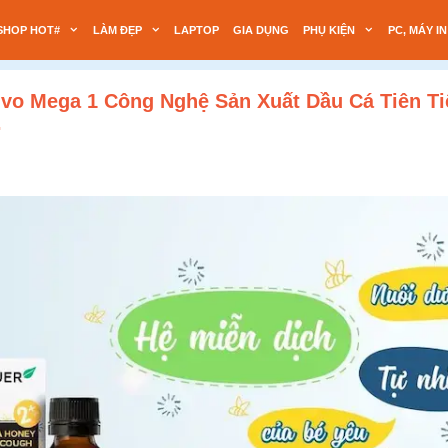
SHOP HOT#
LÀM ĐẸP
LAPTOP
GIA DỤNG
PHỤ KIỆN
PC, MÁY IN
vo Mega 1 Công Nghệ Sản Xuất Dầu Cá Tiên Ti
.