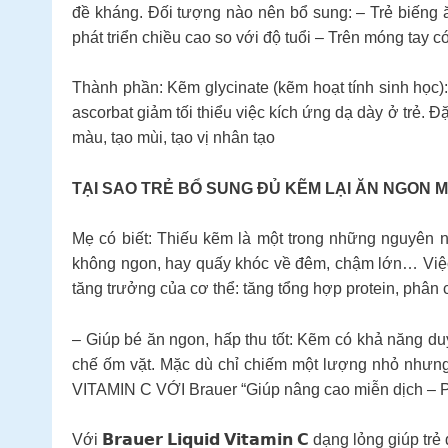
đề kháng. Đối tượng nào nên bổ sung: – Trẻ biếng
phát triển chiều cao so với độ tuổi – Trên móng tay c
Thành phần: Kẽm glycinate (kẽm hoạt tính sinh học): 
ascorbat giảm tối thiểu việc kích ứng dạ dày ở trẻ.
màu, tạo mùi, tạo vị nhân tạo
TẠI SAO TRẺ BỔ SUNG ĐỦ KẼM LẠI ĂN NGON M
Mẹ có biết: Thiếu kẽm là một trong những nguyên nh
không ngon, hay quấy khóc về đêm, chậm lớn… Việc b
tăng trưởng của cơ thể: tăng tổng hợp protein, phân 
– Giúp bé ăn ngon, hấp thu tốt: Kẽm có khả năng du
chế ốm vặt. Mặc dù chỉ chiếm một lượng nhỏ nhưng
VITAMIN C VỚI Brauer “Giúp nâng cao miễn dịch – P
Với 𝗕𝗿𝗮𝘂𝗲𝗿 𝗟𝗶𝗾𝘂𝗶𝗱 𝗩𝗶𝘁𝗮𝗺𝗶𝗻 𝗖 dạng lỏng gi