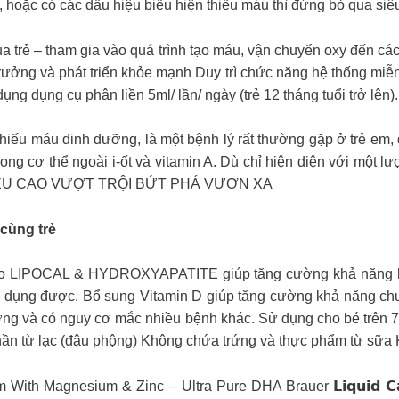
hiếu sắt, hoặc có các dấu hiệu biểu hiện thiếu máu thì đừng bỏ qua 
n của trẻ – tham gia vào quá trình tạo máu, vận chuyển oxy đến c
ưởng và phát triển khỏe mạnh Duy trì chức năng hệ thống miễn
ng dụng cụ phân liền 5ml/ lần/ ngày (trẻ 12 tháng tuổi trở lên). 
g nhóm bệnh thiếu máu dinh dưỡng, là một bệnh lý rất thường gặp ở tr
rong cơ thể ngoài i-ốt và vitamin A. Dù chỉ hiện diện với một lư
. CHIỀU CAO VƯỢT TRỘI BỨT PHÁ VƯƠN XA
cùng trẻ
 cao LIPOCAL & HYDROXYAPATITE giúp tăng cường khả năng hấp
 sử dụng được. Bổ sung Vitamin D giúp tăng cường khả năng chu
ng và có nguy cơ mắc nhiều bệnh khác. Sử dụng cho bé trên 7 tháng
phần từ lạc (đậu phộng) Không chứa trứng và thực phẩm từ sữa
nesium & Zinc – Ultra Pure DHA Brauer 𝗟𝗶𝗾𝘂𝗶𝗱 𝗖𝗮𝗹𝗰𝗶𝘂