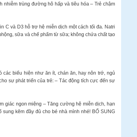
h nhiễm trùng đường hô hấp và tiêu hóa – Trẻ chậm
in C và D3 hỗ trợ hệ miễn dịch một cách tối đa. Natri
u phộng, sữa và chế phẩm từ sữa; không chứa chất tạo
 các biểu hiện như ăn ít, chán ăn, hay nôn trớ, ngủ
o sự phát triển của trẻ: – Tác động tích cực đến sự
 cảm giác ngon miệng – Tăng cường hệ miễn dịch, hạn
ý bổ sung kẽm đầy đủ cho bé nhà mình nhé! BỔ SUNG