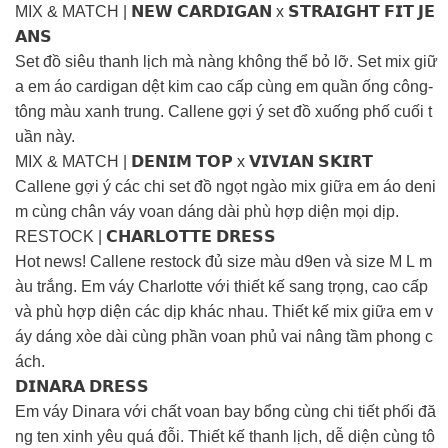
MIX & MATCH | 𝗡𝗘𝗪 𝗖𝗔𝗥𝗗𝗜𝗚𝗔𝗡 x 𝗦𝗧𝗥𝗔𝗜𝗚𝗛𝗧 𝗙𝗜𝗧 𝗝𝗘
𝗔𝗡𝗦
Set đồ siêu thanh lịch mà nàng không thể bỏ lỡ. Set mix giữ
a em áo cardigan dệt kim cao cấp cùng em quần ống công-
tông màu xanh trung. Callene gợi ý set đồ xuống phố cuối t
uần này.
MIX & MATCH | 𝗗𝗘𝗡𝗜𝗠 𝗧𝗢𝗣 x 𝗩𝗜𝗩𝗜𝗔𝗡 𝗦𝗞𝗜𝗥𝗧
Callene gợi ý các chi set đồ ngọt ngào mix giữa em áo deni
m cùng chân váy voan dáng dài phù hợp diện mọi dịp.
RESTOCK | 𝗖𝗛𝗔𝗥𝗟𝗢𝗧𝗧𝗘 𝗗𝗥𝗘𝗦𝗦
Hot news! Callene restock đủ size màu d9en và size M L m
àu trắng. Em váy Charlotte với thiết kế sang trọng, cao cấp
và phù hợp diện các dịp khác nhau. Thiết kế mix giữa em v
áy dáng xòe dài cùng phần voan phủ vai nâng tầm phong c
ách.
𝗗𝗜𝗡𝗔𝗥𝗔 𝗗𝗥𝗘𝗦𝗦
Em váy Dinara với chất voan bay bổng cùng chi tiết phối đă
ng ten xinh yêu quá đỗi. Thiết kế thanh lịch, dễ diện cùng tô