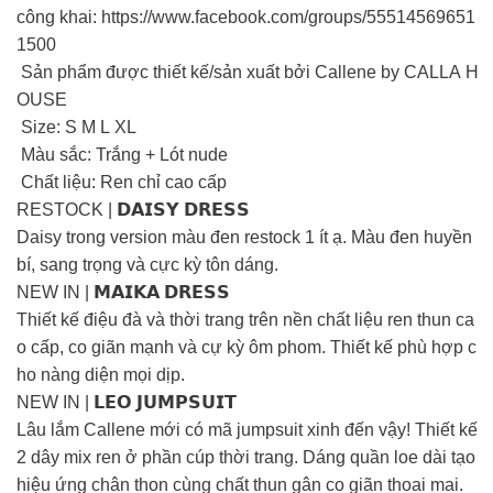
công khai: https://www.facebook.com/groups/55514569651
1500
Sản phẩm được thiết kế/sản xuất bởi Callene by CALLA H
OUSE
Size: S M L XL
Màu sắc: Trắng + Lót nude
Chất liệu: Ren chỉ cao cấp
RESTOCK | 𝗗𝗔𝗜𝗦𝗬 𝗗𝗥𝗘𝗦𝗦
Daisy trong version màu đen restock 1 ít ạ. Màu đen huyền
bí, sang trọng và cực kỳ tôn dáng.
NEW IN | 𝗠𝗔𝗜𝗞𝗔 𝗗𝗥𝗘𝗦𝗦
Thiết kế điệu đà và thời trang trên nền chất liệu ren thun ca
o cấp, co giãn mạnh và cự kỳ ôm phom. Thiết kế phù hợp c
ho nàng diện mọi dịp.
NEW IN | 𝗟𝗘𝗢 𝗝𝗨𝗠𝗣𝗦𝗨𝗜𝗧
Lâu lắm Callene mới có mã jumpsuit xinh đến vậy! Thiết kế
2 dây mix ren ở phần cúp thời trang. Dáng quần loe dài tạo
hiệu ứng chân thon cùng chất thun gân co giãn thoai mai.