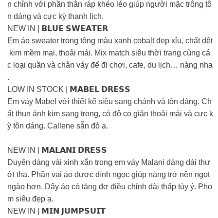
n chỉnh với phần thân ráp khéo léo giúp người mặc trông tô
n dáng và cực kỳ thanh lịch.
NEW IN | 𝗕𝗟𝗨𝗘 𝗦𝗪𝗘𝗔𝗧𝗘𝗥
Em áo sweater trong tông màu xanh cobalt đẹp xỉu, chất dệt
kim mềm mại, thoải mái. Mix match siêu thời trang cùng cá
c loại quần và chân váy để đi chơi, cafe, du lịch… nàng nha
.
LOW IN STOCK | 𝗠𝗔𝗕𝗘𝗟 𝗗𝗥𝗘𝗦𝗦
Em váy Mabel với thiết kế siêu sang chảnh và tôn dáng. Ch
ất thun ánh kim sang trọng, có độ co giãn thoải mái và cực k
ỳ tôn dáng. Callene sẵn đỏ ạ.
NEW IN | 𝗠𝗔𝗟𝗔𝗡𝗜 𝗗𝗥𝗘𝗦𝗦
Duyên dáng vài xinh xắn trong em váy Malani dáng dài thư
ớt tha. Phần vai áo được đính ngọc giúp nàng trở nên ngọt
ngào hơn. Dây áo có tăng đơ điều chỉnh dài thấp tùy ý. Pho
m siêu đẹp ạ.
NEW IN | 𝗠𝗜𝗡 𝗝𝗨𝗠𝗣𝗦𝗨𝗜𝗧