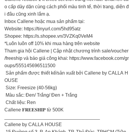
o cấp dày dặn cùng cách phối màu tinh tế, thời trang, diện đ
i đâu cũng xinh lắm ạ.
Inbox Callene hoặc mua sản phẩm tại:
Website: https://tinyurl.com/5hd95atz
Shopee: https://s.shopee.vn/3VZKq0VeM4
*Luôn luôn off 10% khi mua hàng trên website
Tham gia hội Callene | Cập nhật chương trình sale/voucher
/freeship và báo giá công khai: https://www.facebook.com/gr
oups/555145696511500
Sản phẩm được thiết kế/sản xuất bởi Callene by CALLA H
OUSE
Size: Freesize (40-56kg)
Màu sắc: Đen/ Trắng/ Đen + Trắng
Chất liệu: Ren
Callene 𝐅𝐑𝐄𝐄𝐒𝐇𝐈𝐏 từ 500K
____________________________________
Callene by CALLA HOUSE
15 Đường số 3, P. An Khánh, TP. Thủ Đức, TPHCM (Trần