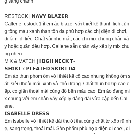
g sang chảnh
RESTOCK | 𝗡𝗔𝗩𝗬 𝗕𝗟𝗔𝗭𝗘𝗥
Callene restock 1 ít em áo blazer với thiết kế thanh lịch cùn
g tông màu xanh than tôn da phù hợp các chị diện đi chơi,
đi làm, đi tiệc. Chất vải nhẹ mát, các chị mix chung chân vá
y hoặc quần đều hợp. Callene sẵn chân váy xếp ly mix chu
ng nhen.
MIX & MATCH | 𝗛𝗜𝗚𝗛 𝗡𝗘𝗖𝗞 𝗧-
𝗦𝗛𝗜𝗥𝗧 x 𝗣𝗟𝗘𝗔𝗧𝗘𝗗 𝗦𝗞𝗜𝗥𝗧 𝟬𝟰
Em áo thun phom ôm với thiết kế cổ cao nhưng không ôm s
át, siêu thoải mái, xinh và thời trang. Chất thun bozip cao c
ấp, co giãn thoải mái cùng độ bền màu cao. Em áo đang mi
x chung với em chân váy xếp ly dáng dài vừa cập bến Call
ene.
𝗜𝗦𝗔𝗕𝗘𝗟𝗟𝗘 𝗗𝗥𝗘𝗦𝗦
Em Isabelle với thiết kế dài thướt tha cùng chất tơ xốp rũ nh
ẹ, sang trọng, thoải mái. Sản phẩm phù hợp diện đi chơi, đi