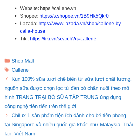
Website: https://callene.vn
Shopee:
https://s.shopee.vn/1B9Hk5Qkr0
Lazada:
https://www.lazada.vn/shop/callene-by-
calla-house
Tiki:
https://tiki.vn/search?q=callene
Danh
Shop Mall
mục
Thẻ
Callene
Kun 100% sữa tươi chế biến từ sữa tươi chất lượng,
nguồn sữa được chọn lọc từ đàn bò chăn nuôi theo mô
hình TRANG TRẠI BÒ SỮA TẬP TRUNG ứng dụng
công nghệ tiên tiến trên thế giới
Chilux 1 sản phẩm tiện ích dành cho bé tiên phong
tại Singapore và nhiều quốc gia khác như Malaysia, Thái
lan, Việt Nam