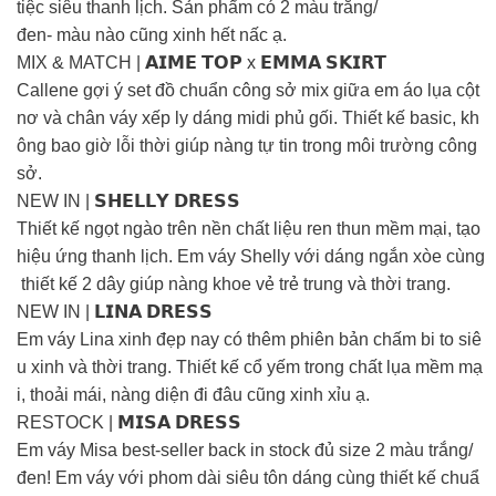
tiệc siêu thanh lịch. Sản phẩm có 2 màu trắng/
đen- màu nào cũng xinh hết nấc ạ.
MIX & MATCH | 𝗔𝗜𝗠𝗘 𝗧𝗢𝗣 x 𝗘𝗠𝗠𝗔 𝗦𝗞𝗜𝗥𝗧
Callene gợi ý set đồ chuẩn công sở mix giữa em áo lụa cột
nơ và chân váy xếp ly dáng midi phủ gối. Thiết kế basic, kh
ông bao giờ lỗi thời giúp nàng tự tin trong môi trường công
sở.
NEW IN | 𝗦𝗛𝗘𝗟𝗟𝗬 𝗗𝗥𝗘𝗦𝗦
Thiết kế ngọt ngào trên nền chất liệu ren thun mềm mại, tạo
hiệu ứng thanh lịch. Em váy Shelly với dáng ngắn xòe cùng
thiết kế 2 dây giúp nàng khoe vẻ trẻ trung và thời trang.
NEW IN | 𝗟𝗜𝗡𝗔 𝗗𝗥𝗘𝗦𝗦
Em váy Lina xinh đẹp nay có thêm phiên bản chấm bi to siê
u xinh và thời trang. Thiết kế cổ yếm trong chất lụa mềm mạ
i, thoải mái, nàng diện đi đâu cũng xinh xỉu ạ.
RESTOCK | 𝗠𝗜𝗦𝗔 𝗗𝗥𝗘𝗦𝗦
Em váy Misa best-seller back in stock đủ size 2 màu trắng/
đen! Em váy với phom dài siêu tôn dáng cùng thiết kế chuẩ