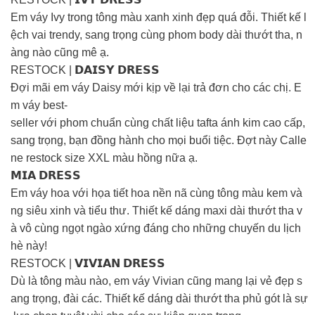
Em váy Ivy trong tông màu xanh xinh đẹp quá đỗi. Thiết kế l
ệch vai trendy, sang trọng cùng phom body dài thướt tha, n
àng nào cũng mê ạ.
RESTOCK | 𝗗𝗔𝗜𝗦𝗬 𝗗𝗥𝗘𝗦𝗦
Đợi mãi em váy Daisy mới kịp về lại trả đơn cho các chị. E
m váy best-
seller với phom chuẩn cùng chất liệu tafta ánh kim cao cấp,
sang trọng, bạn đồng hành cho mọi buổi tiệc. Đợt này Calle
ne restock size XXL màu hồng nữa ạ.
𝗠𝗜𝗔 𝗗𝗥𝗘𝗦𝗦
Em váy hoa với họa tiết hoa nền nã cùng tông màu kem và
ng siêu xinh và tiểu thư. Thiết kế dáng maxi dài thướt tha v
à vô cùng ngọt ngào xứng đáng cho những chuyến du lịch
hè này!
RESTOCK | 𝗩𝗜𝗩𝗜𝗔𝗡 𝗗𝗥𝗘𝗦𝗦
Dù là tông màu nào, em váy Vivian cũng mang lại vẻ đẹp s
ang trọng, đài các. Thiết kế dáng dài thướt tha phủ gót là sự