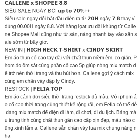
𝗖𝗔𝗟𝗟𝗘𝗡𝗘 𝘅 𝗦𝗛𝗢𝗣𝗘𝗘 𝟴.𝟴
SIÊU SALE NGÀY ĐÔI 𝘂𝗽 𝘁𝗼 𝟳𝟬%++
Siêu sale ngay đôi bắt đầu diễn ra từ 𝟮𝟬𝗛 ngày 𝟳.𝟴 thay vì
đúng 00.00H ngày 8.8. Với hàng lọat ưu đãi khủng từ Calle
ne Shopee Mall cũng như từ sàn, nàng nhanh tay vào săn s
ale sớm từ bây giờ.
NEW IN | 𝗛𝗜𝗚𝗛 𝗡𝗘𝗖𝗞 𝗧-𝗦𝗛𝗜𝗥𝗧 x 𝗖𝗜𝗡𝗗𝗬 𝗦𝗞𝗜𝗥𝗧
Em áo thun cổ cao tay dài với chất thun mềm êm, co giãn. P
hom áo ôm sát cùng phần cổ cao 5p giúp nàng mix match đ
ể trở nên thời trang và thu hút hơn. Callene gợi ý cách mix
cùng em chân váy dập ly Cindy.
RESTOCK | 𝗙𝗘𝗟𝗜𝗔 𝗧𝗢𝗣
Em áo cánh dơi siêu thời trang restock đủ màu. Với phom á
o cổ cao thời trang cùng thiết kế rộng rãi, em Felia có thể dễ
dàng mix match để diện đi làm, đi chơi, đi du lịch. Bảng mà
u trung tính cùng chất thun gân cao cấp xịn đẹp, màu nào c
ũng xinh lắm ạ. Callene sẵn chân váy lụa mix chung nàng n
ha.