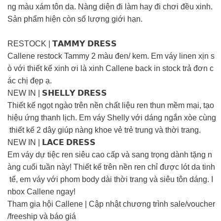
ng màu xám tôn da. Nàng diện đi làm hay đi chơi đều xinh.
Sản phẩm hiện còn số lượng giới hạn.
RESTOCK | 𝗧𝗔𝗠𝗠𝗬 𝗗𝗥𝗘𝗦𝗦
Callene restock Tammy 2 màu đen/ kem. Em váy linen xịn s
ò với thiết kế xinh ơi là xinh Callene back in stock trả đơn c
ác chị đẹp ạ.
NEW IN | 𝗦𝗛𝗘𝗟𝗟𝗬 𝗗𝗥𝗘𝗦𝗦
Thiết kế ngọt ngào trên nền chất liệu ren thun mềm mại, tạo
hiệu ứng thanh lịch. Em váy Shelly với dáng ngắn xòe cùng
thiết kế 2 dây giúp nàng khoe vẻ trẻ trung và thời trang.
NEW IN | 𝗟𝗔𝗖𝗘 𝗗𝗥𝗘𝗦𝗦
Em váy dự tiệc ren siêu cao cấp và sang trọng dành tặng n
àng cuối tuần này! Thiết kế trên nền ren chỉ được lót da tinh
tế, em váy với phom body dài thời trang và siêu tôn dáng. I
nbox Callene ngay!
Tham gia hội Callene | Cập nhật chương trình sale/voucher
/freeship và báo giá