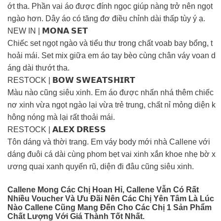
ớt tha. Phần vai áo được đính ngọc giúp nàng trở nên ngọt
ngào hơn. Dây áo có tăng đơ điều chỉnh dài thấp tùy ý ạ.
NEW IN | 𝗠𝗢𝗡𝗔 𝗦𝗘𝗧
Chiếc set ngọt ngào và tiểu thư trong chất voab bay bổng, t
hoải mái. Set mix giữa em áo tay bèo cùng chân váy voan d
áng dài thướt tha.
RESTOCK | 𝗕𝗢𝗪 𝗦𝗪𝗘𝗔𝗧𝗦𝗛𝗜𝗥𝗧
Màu nào cũng siêu xinh. Em áo được nhấn nhá thêm chiếc
nơ xinh vừa ngọt ngào lại vừa trẻ trung, chất nỉ mỏng diện k
hông nóng mà lại rất thoải mái.
RESTOCK | 𝗔𝗟𝗘𝗫 𝗗𝗥𝗘𝗦𝗦
Tôn dáng và thời trang. Em váy body mới nhà Callene với
dáng đuôi cá dài cùng phom bẹt vai xinh xắn khoe nhẹ bờ x
ương quai xanh quyến rũ, diện đi đâu cũng siêu xinh.
Callene Mong Các Chị Hoan Hỉ, Callene Vẫn Có Rất
Nhiều Voucher Và Ưu Đãi Nên Các Chị Yên Tâm Là Lúc
Nào Callene Cũng Mang Đến Cho Các Chị 1 Sản Phẩm
Chất Lượng Với Giá Thành Tốt Nhất.