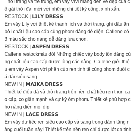
Thời trang và trẻ trung, em váy Vivi mang đến vẻ đẹp của c
ô gái thời đại mới với những chi tiết kỳ công, xinh xắn.
RESTOCK | 𝗟𝗜𝗟𝗬 𝗗𝗥𝗘𝗦𝗦
Em váy Lily với thiết kế thanh lịch và thời trang, ghi dấu ấn
bởi chất liệu cao cấp cùng phom dáng dễ diện. Callene có
3 màu sắc cho nàng dễ dàng lựa chọn.
RESTOCK | 𝗔𝗦𝗣𝗘𝗡 𝗗𝗥𝗘𝗦𝗦
Callene restockmàu đỏ! Những chiếc váy body tôn dáng cù
ng chất liệu cao cấp được lòng các nàng. Callene giới thiệ
u em váy Aspen với phần cúp ren tinh tế cùng phom đuôi c
á dài siêu sang.
NEW IN | 𝗠𝗔𝗜𝗞𝗔 𝗗𝗥𝗘𝗦𝗦
Thiết kế điệu đà và thời trang trên nền chất liệu ren thun ca
o cấp, co giãn mạnh và cự kỳ ôm phom. Thiết kế phù hợp c
ho nàng diện mọi dịp.
NEW IN | 𝗟𝗔𝗖𝗘 𝗗𝗥𝗘𝗦𝗦
Em váy dự tiệc ren siêu cao cấp và sang trọng dành tặng n
àng cuối tuần này! Thiết kế trên nền ren chỉ được lót da tinh