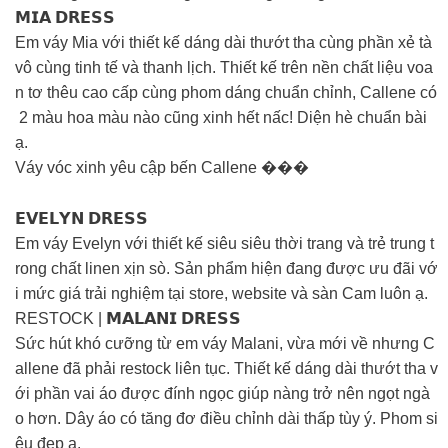
𝗠𝗜𝗔 𝗗𝗥𝗘𝗦𝗦
Em váy Mia với thiết kế dáng dài thướt tha cùng phần xẻ tà
vô cùng tinh tế và thanh lịch. Thiết kế trên nền chất liệu voa
n tơ thêu cao cấp cùng phom dáng chuẩn chỉnh, Callene có
2 màu hoa màu nào cũng xinh hết nấc! Diện hè chuẩn bài
ạ.
Váy vóc xinh yêu cập bến Callene ���
𝗘𝗩𝗘𝗟𝗬𝗡 𝗗𝗥𝗘𝗦𝗦
Em váy Evelyn với thiết kế siêu siêu thời trang và trẻ trung t
rong chất linen xịn sò. Sản phẩm hiện đang được ưu đãi vớ
i mức giá trải nghiệm tại store, website và sàn Cam luôn ạ.
RESTOCK | 𝗠𝗔𝗟𝗔𝗡𝗜 𝗗𝗥𝗘𝗦𝗦
Sức hút khó cưỡng từ em váy Malani, vừa mới về nhưng C
allene đã phải restock liên tục. Thiết kế dáng dài thướt tha v
ới phần vai áo được đính ngọc giúp nàng trở nên ngọt ngà
o hơn. Dây áo có tăng đơ điều chỉnh dài thấp tùy ý. Phom si
êu đẹp ạ.