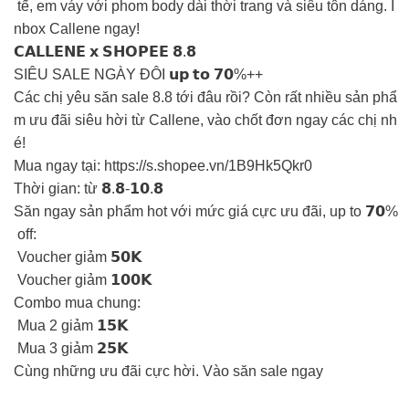
tế, em váy với phom body dài thời trang và siêu tôn dáng. I
nbox Callene ngay!
𝗖𝗔𝗟𝗟𝗘𝗡𝗘 𝘅 𝗦𝗛𝗢𝗣𝗘𝗘 𝟴.𝟴
SIÊU SALE NGÀY ĐÔI 𝘂𝗽 𝘁𝗼 𝟳𝟬%++
Các chị yêu săn sale 8.8 tới đâu rồi? Còn rất nhiều sản phẩ
m ưu đãi siêu hời từ Callene, vào chốt đơn ngay các chị nh
é!
Mua ngay tại: https://s.shopee.vn/1B9Hk5Qkr0
Thời gian: từ 𝟴.𝟴-𝟭𝟬.𝟴
Săn ngay sản phẩm hot với mức giá cực ưu đãi, up to 𝟳𝟬%
off:
️ Voucher giảm 𝟱𝟬𝗞
️ Voucher giảm 𝟭𝟬𝟬𝗞
Combo mua chung:
️ Mua 2 giảm 𝟭𝟱𝗞
️ Mua 3 giảm 𝟮𝟱𝗞
Cùng những ưu đãi cực hời. Vào săn sale ngay