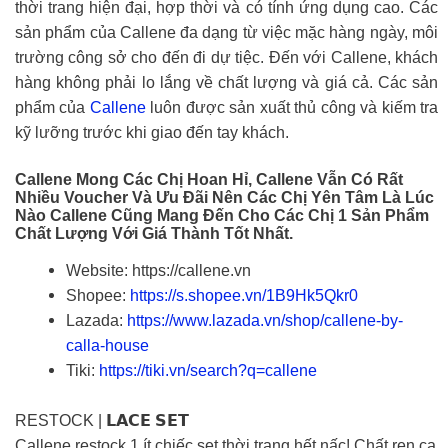
thời trang hiện đại, hợp thời và có tính ứng dụng cao. Các
sản phẩm của Callene đa dạng từ việc mặc hàng ngày, môi
trường công sở cho đến đi dự tiệc. Đến với Callene, khách
hàng không phải lo lắng về chất lượng và giá cả. Các sản
phẩm của
Callene
luôn được sản xuất thủ công và kiếm tra
kỹ lưỡng trước khi giao đến tay khách.
Callene Mong Các Chị Hoan Hỉ, Callene Vẫn Có Rất
Nhiều Voucher Và Ưu Đãi Nên Các Chị Yên Tâm Là Lúc
Nào Callene Cũng Mang Đến Cho Các Chị 1 Sản Phẩm
Chất Lượng Với Giá Thành Tốt Nhất.
Website: https://callene.vn
Shopee:
https://s.shopee.vn/1B9Hk5Qkr0
Lazada:
https://www.lazada.vn/shop/callene-by-
calla-house
Tiki:
https://tiki.vn/search?q=callene
RESTOCK | 𝗟𝗔𝗖𝗘 𝗦𝗘𝗧
Callene restock 1 ít chiếc set thời trang hết nấc! Chất ren ca