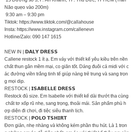
Não quẹo vào 200m)
9:30 am – 9:30 pm
Tiktok: https://www.tiktok.com/@callahouse
Insta: https://www.instagram.com/callenevn
Hotline/Zalo: 090 147 1615
NEW IN | 𝗗𝗔𝗟𝗬 𝗗𝗥𝗘𝗦𝗦
Callene restock 1 ít ạ. Em váy với thiết kế yêu kiều trên nền
chất thun gân mềm mại, co giãn tốt. Dáng đuôi cá midi với c
ác đường viền trắng tinh tế giúp nàng trẻ trung và sang trọn
g mọi dịp.
RESTOCK | 𝗜𝗦𝗔𝗕𝗘𝗟𝗟𝗘 𝗗𝗥𝗘𝗦𝗦
Restock đủ size. Em Isabelle với thiết kế dài thướt tha cùng
chất tơ xốp rũ nhẹ, sang trọng, thoải mái. Sản phẩm phù h
ợp diện đi chơi, đi tiệc siêu thanh lịch.
RESTOCK | 𝗣𝗢𝗟𝗢 𝗧𝗦𝗛𝗜𝗥𝗧
Đơn giản, nhẹ nhàng và không kém phần thu hút. Là 1 tron