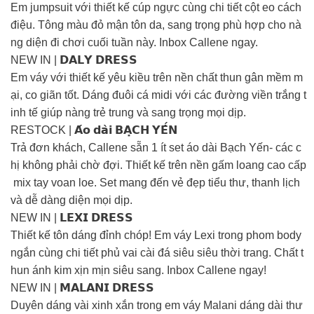
Em jumpsuit với thiết kế cúp ngực cùng chi tiết cột eo cách
điệu. Tông màu đỏ mận tôn da, sang trọng phù hợp cho nà
ng diện đi chơi cuối tuần này. Inbox Callene ngay.
NEW IN | 𝗗𝗔𝗟𝗬 𝗗𝗥𝗘𝗦𝗦
Em váy với thiết kế yêu kiều trên nền chất thun gân mềm m
ại, co giãn tốt. Dáng đuôi cá midi với các đường viền trắng t
inh tế giúp nàng trẻ trung và sang trọng mọi dịp.
RESTOCK | 𝗔́𝗼 𝗱𝗮̀𝗶 𝗕𝗔̣𝗖𝗛 𝗬𝗘̂́𝗡
Trả đơn khách, Callene sẵn 1 ít set áo dài Bạch Yến- các c
hị không phải chờ đợi. Thiết kế trên nền gấm loang cao cấp
mix tay voan loe. Set mang đến vẻ đẹp tiểu thư, thanh lịch
và dễ dàng diện mọi dịp.
NEW IN | 𝗟𝗘𝗫𝗜 𝗗𝗥𝗘𝗦𝗦
Thiết kế tôn dáng đỉnh chóp! Em váy Lexi trong phom body
ngắn cùng chi tiết phủ vai cài đá siêu siêu thời trang. Chất t
hun ánh kim xịn mịn siêu sang. Inbox Callene ngay!
NEW IN | 𝗠𝗔𝗟𝗔𝗡𝗜 𝗗𝗥𝗘𝗦𝗦
Duyên dáng vài xinh xắn trong em váy Malani dáng dài thư