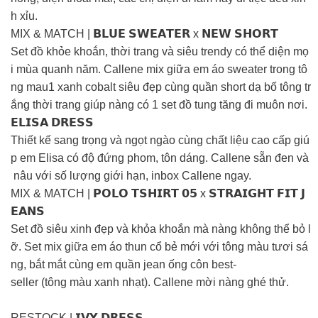
h xỉu.
MIX & MATCH | 𝗕𝗟𝗨𝗘 𝗦𝗪𝗘𝗔𝗧𝗘𝗥 x 𝗡𝗘𝗪 𝗦𝗛𝗢𝗥𝗧
Set đồ khỏe khoắn, thời trang và siêu trendy có thể diện mọ
i mùa quanh năm. Callene mix giữa em áo sweater trong tô
ng mau1 xanh cobalt siêu đẹp cùng quần short dạ bố tông tr
ắng thời trang giúp nàng có 1 set đồ tung tăng đi muôn nơi.
𝗘𝗟𝗜𝗦𝗔 𝗗𝗥𝗘𝗦𝗦
Thiết kế sang trọng và ngọt ngào cùng chất liệu cao cấp giú
p em Elisa có độ đứng phom, tôn dáng. Callene sẵn đen và
nâu với số lượng giới hạn, inbox Callene ngay.
MIX & MATCH | 𝗣𝗢𝗟𝗢 𝗧𝗦𝗛𝗜𝗥𝗧 𝟬𝟱 x 𝗦𝗧𝗥𝗔𝗜𝗚𝗛𝗧 𝗙𝗜𝗧 𝗝
𝗘𝗔𝗡𝗦
Set đồ siêu xinh đẹp và khỏa khoắn mà nàng không thể bỏ l
ỡ. Set mix giữa em áo thun cổ bẻ mới với tông màu tươi sá
ng, bắt mắt cùng em quần jean ống côn best-
seller (tông màu xanh nhạt). Callene mời nàng ghé thử.
RESTOCK | 𝗜𝗩𝗬 𝗗𝗥𝗘𝗦𝗦