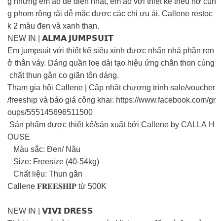
g những em áo dễ diện nhất, em áo với thiết kế thêu nơ cùn
g phom rộng rãi dễ mặc được các chị ưu ái. Callene restoc
k 2 màu đen và xanh than.
NEW IN | 𝗔𝗟𝗠𝗔 𝗝𝗨𝗠𝗣𝗦𝗨𝗜𝗧
Em jumpsuit với thiết kế siêu xinh được nhấn nhá phần ren
ở thân váy. Dáng quần loe dài tạo hiệu ứng chân thon cùng
chất thun gân co giãn tôn dáng.
Tham gia hội Callene | Cập nhật chương trình sale/voucher
/freeship và báo giá công khai: https://www.facebook.com/gr
oups/555145696511500
Sản phẩm được thiết kế/sản xuất bởi Callene by CALLA H
OUSE
Màu sắc: Đen/ Nâu
Size: Freesize (40-54kg)
Chất liệu: Thun gân
Callene 𝐅𝐑𝐄𝐄𝐒𝐇𝐈𝐏 từ 500K
NEW IN | 𝗩𝗜𝗩𝗜 𝗗𝗥𝗘𝗦𝗦