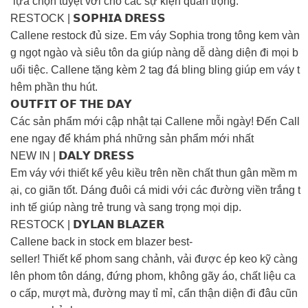
lựa chọn tuyệt vời cho các sự kiện quan trọng.
RESTOCK | 𝗦𝗢𝗣𝗛𝗜𝗔 𝗗𝗥𝗘𝗦𝗦
Callene restock đủ size. Em váy Sophia trong tông kem vàn
g ngọt ngào và siêu tôn da giúp nàng dễ dàng diện đi mọi b
uổi tiệc. Callene tặng kèm 2 tag đá bling bling giúp em váy t
hêm phần thu hút.
𝗢𝗨𝗧𝗙𝗜𝗧 𝗢𝗙 𝗧𝗛𝗘 𝗗𝗔𝗬
Các sản phẩm mới cập nhật tại Callene mỗi ngày! Đến Call
ene ngay để khám phá những sản phẩm mới nhất
NEW IN | 𝗗𝗔𝗟𝗬 𝗗𝗥𝗘𝗦𝗦
Em váy với thiết kế yêu kiều trên nền chất thun gân mềm m
ại, co giãn tốt. Dáng đuôi cá midi với các đường viền trắng t
inh tế giúp nàng trẻ trung và sang trọng mọi dịp.
RESTOCK | 𝗗𝗬𝗟𝗔𝗡 𝗕𝗟𝗔𝗭𝗘𝗥
Callene back in stock em blazer best-
seller! Thiết kế phom sang chảnh, vải được ép keo kỹ càng
lên phom tôn dáng, đứng phom, không gãy áo, chất liệu ca
o cấp, mượt mà, đường may tỉ mỉ, cẩn thận diện đi đâu cũn