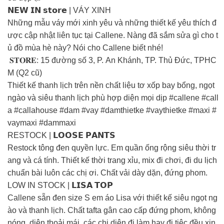
𝗡𝗘𝗪 𝗜𝗡 𝘀𝘁𝗼𝗿𝗲 | VÁY XINH
Những mẫu váy mới xinh yêu và những thiết kế yêu thích đ
ược cập nhật liên tục tại Callene. Nàng đã sắm sửa gì cho t
ủ đồ mùa hè này? Nói cho Callene biết nhé!
️ 𝐒𝐓𝐎𝐑𝐄: 15 đường số 3, P. An Khánh, TP. Thủ Đức, TPHC
M (Q2 cũ)
Thiết kế thanh lịch trên nền chất liệu tơ xốp bay bổng, ngọt
ngào và siêu thanh lịch phù hợp diện mọi dịp #callene #call
a #callahouse #dam #vay #damthietke #vaythietke #maxi #
vaymaxi #dammaxi
RESTOCK | 𝗟𝗢𝗢𝗦𝗘 𝗣𝗔𝗡𝗧𝗦
Restock tông đen quyền lực. Em quần ống rộng siêu thời tr
ang và cá tính. Thiết kế thời trang xỉu, mix đi chơi, đi du lịch
chuẩn bài luôn các chị ơi. Chất vải dày dặn, đứng phom.
LOW IN STOCK | 𝗟𝗜𝗦𝗔 𝗧𝗢𝗣
Callene sẵn đen size S em áo Lisa với thiết kế siêu ngọt ng
ào và thanh lịch. Chất tafta gân cao cấp đứng phom, không
nóng, diện thoải mái, các chị diện đi làm hay đi tiệc đều xin