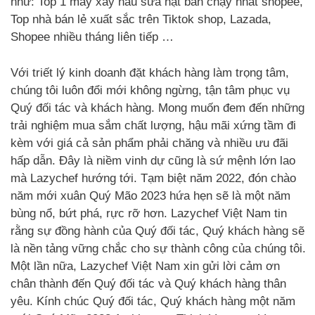
như: Top 1 máy xay nấu sữa hạt bán chạy nhất shopee,
Top nhà bán lẻ xuất sắc trên Tiktok shop, Lazada,
Shopee nhiều tháng liên tiếp …
Với triết lý kinh doanh đặt khách hàng làm trọng tâm,
chúng tôi luôn đổi mới không ngừng, tận tâm phục vụ
Quý đối tác và khách hàng. Mong muốn đem đến những
trải nghiệm mua sắm chất lượng, hậu mãi xứng tầm đi
kèm với giá cả sản phẩm phải chăng và nhiều ưu đãi
hấp dẫn. Đây là niềm vinh dự cũng là sứ mệnh lớn lao
mà Lazychef hướng tới. Tạm biệt năm 2022, đón chào
năm mới xuân Quý Mão 2023 hứa hẹn sẽ là một năm
bùng nổ, bứt phá, rực rỡ hơn. Lazychef Việt Nam tin
rằng sự đồng hành của Quý đối tác, Quý khách hàng sẽ
là nền tảng vững chắc cho sự thành công của chúng tôi.
Một lần nữa, Lazychef Việt Nam xin gửi lời cảm ơn
chân thành đến Quý đối tác và Quý khách hàng thân
yêu. Kính chúc Quý đối tác, Quý khách hàng một năm