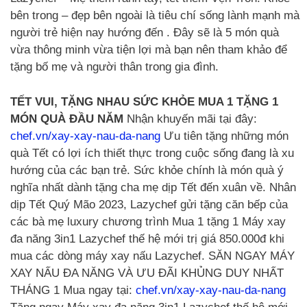
bên trong – đẹp bên ngoài là tiêu chí sống lành mạnh mà
người trẻ hiện nay hướng đến . Đây sẽ là 5 món quà
vừa thông minh vừa tiện lợi mà bạn nên tham khảo để
tặng bố mẹ và người thân trong gia đình.
TẾT VUI, TẶNG NHAU SỨC KHỎE MUA 1 TẶNG 1
MÓN QUÀ ĐẦU NĂM
Nhận khuyến mãi tại đây:
chef.vn/xay-xay-nau-da-nang
Ưu tiên tặng những món
quà Tết có lợi ích thiết thực trong cuộc sống đang là xu
hướng của các bạn trẻ. Sức khỏe chính là món quà ý
nghĩa nhất dành tặng cha mẹ dịp Tết đến xuân về. Nhân
dịp Tết Quý Mão 2023, Lazychef gửi tặng căn bếp của
các bà mẹ luxury chương trình Mua 1 tặng 1 Máy xay
đa năng 3in1 Lazychef thế hệ mới trị giá 850.000đ khi
mua các dòng máy xay nấu Lazychef. SĂN NGAY MÁY
XAY NẤU ĐA NĂNG VÀ ƯU ĐÃI KHỦNG DUY NHẤT
THÁNG 1 Mua ngay tại:
chef.vn/xay-xay-nau-da-nang