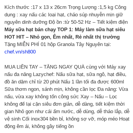
Kích thước :17 x 13 x 26cm Trọng Lượng :1,5 kg Công
dụng : xay nấu các loại hạt, cháo súp nhuyễn mịn giữ
nguyên dinh dưỡng Độ ồn :từ 50-52 Hz – Tiết kiệm điện
Máy sữa hạt bán chạy TOP 1: Máy làm sữa hạt siêu
HOT HIT – Nhỏ gọn, Êm nhất, Rẻ nhất thị trường
Tặng MIỄN PHÍ 01 hộp Granola Tây Nguyên tại:
chef.vn/sh800
MUA LIỀN TAY – TẶNG NGAY QUÀ cùng với Máy xay
nấu đa năng Lazychef: Nấu sữa hạt, sữa ngô, hạt điều,
đồ ăn dặm chỉ từ 20 phút Nấu 1 lần tối đa được 600ml
Sữa thơm ngon, sánh mịn, không cần lọc Đa năng: Vừa
nấu, vừa xay không tốn công sức Xay – Nấu – Lọc
không để lại cặn siêu đơn giản, dễ dàng, tiết kiệm thời
gian Nhỏ gọn như cái ấm nước, dễ dùng, dễ tháo lắp, dễ
vệ sinh Cối inox304 bền bỉ, không sợ vỡ, móp méo Hoạt
động êm ái, không gây tiếng ồn