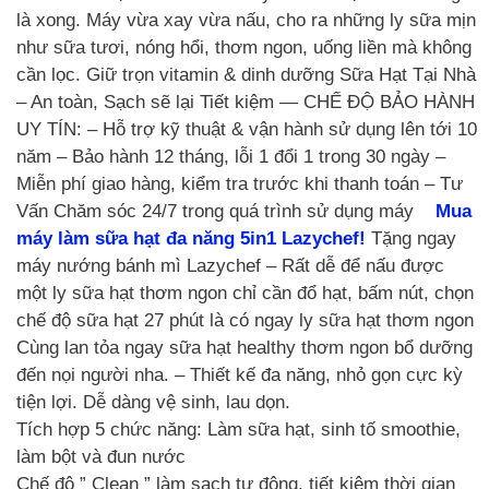
là xong. Máy vừa xay vừa nấu, cho ra những ly sữa mịn
như sữa tươi, nóng hổi, thơm ngon, uống liền mà không
cần lọc. Giữ trọn vitamin & dinh dưỡng Sữa Hạt Tại Nhà
– An toàn, Sạch sẽ lại Tiết kiệm — CHẾ ĐỘ BẢO HÀNH
UY TÍN: – Hỗ trợ kỹ thuật & vận hành sử dụng lên tới 10
năm – Bảo hành 12 tháng, lỗi 1 đổi 1 trong 30 ngày –
Miễn phí giao hàng, kiểm tra trước khi thanh toán – Tư
Vấn Chăm sóc 24/7 trong quá trình sử dụng máy
Mua
máy làm sữa hạt đa năng 5in1 Lazychef!
Tặng ngay
máy nướng bánh mì Lazychef – Rất dễ để nấu được
một ly sữa hạt thơm ngon chỉ cần đổ hạt, bấm nút, chọn
chế độ sữa hạt 27 phút là có ngay ly sữa hạt thơm ngon
Cùng lan tỏa ngay sữa hạt healthy thơm ngon bổ dưỡng
đến nọi người nha. – Thiết kế đa năng, nhỏ gọn cực kỳ
tiện lợi. Dễ dàng vệ sinh, lau dọn.
Tích hợp 5 chức năng: Làm sữa hạt, sinh tố smoothie,
làm bột và đun nước
Chế độ ” Clean ” làm sạch tự động, tiết kiệm thời gian