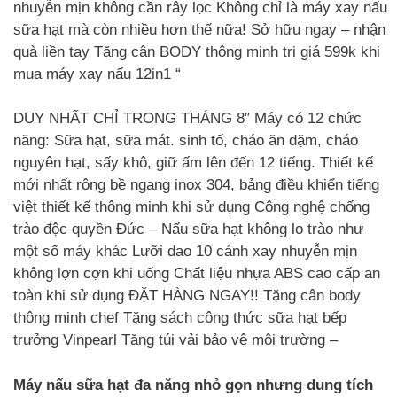
nhuyễn mịn không cần rây lọc Không chỉ là máy xay nấu
sữa hạt mà còn nhiều hơn thế nữa! Sở hữu ngay – nhận
quà liền tay Tặng cân BODY thông minh trị giá 599k khi
mua máy xay nấu 12in1 “
DUY NHẤT CHỈ TRONG THÁNG 8″ Máy có 12 chức
năng: Sữa hạt, sữa mát. sinh tố, cháo ăn dặm, cháo
nguyên hạt, sấy khô, giữ ấm lên đến 12 tiếng. Thiết kế
mới nhất rộng bề ngang inox 304, bảng điều khiển tiếng
việt thiết kế thông minh khi sử dụng Công nghệ chống
trào độc quyền Đức – Nấu sữa hạt không lo trào như
một số máy khác Lưỡi dao 10 cánh xay nhuyễn mịn
không lợn cợn khi uống Chất liệu nhựa ABS cao cấp an
toàn khi sử dụng ĐẶT HÀNG NGAY!! Tặng cân body
thông minh chef Tặng sách công thức sữa hạt bếp
trưởng Vinpearl Tặng túi vải bảo vệ môi trường –
Máy nấu sữa hạt đa năng nhỏ gọn nhưng dung tích