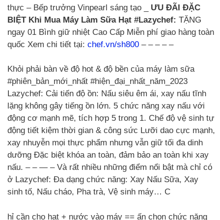
thực – Bếp trưởng Vinpearl sáng tạo _
ƯU ĐÃI ĐẶC
BIỆT Khi Mua Máy Làm Sữa Hạt #Lazychef:
TẶNG
ngay 01 Bình giữ nhiệt Cao Cấp Miễn phí giao hàng toàn
quốc Xem chi tiết tại:
chef.vn/sh800
– – – – –
Khỏi phải bàn về độ hot & độ bền của máy làm sữa
#phiên_bản_mới_nhất #hiện_đại_nhất_năm_2023
Lazychef: Cải tiến độ ồn: Nấu siêu êm ái, xay nấu tĩnh
lặng không gây tiếng ồn lớn. 5 chức năng xay nấu với
động cơ mạnh mẽ, tích hợp 5 trong 1. Chế độ vệ sinh tự
động tiết kiệm thời gian & công sức Lưỡi dao cực mạnh,
xay nhuyễn mọi thực phẩm nhưng vẫn giữ tối đa dinh
dưỡng Đặc biệt khóa an toàn, đảm bảo an toàn khi xay
nấu. – – — – Và rất nhiều những điểm nổi bật mà chỉ có
ở Lazychef: Đa dạng chức năng: Xay Nấu Sữa, Xay
sinh tố, Nấu cháo, Pha trà, Vệ sinh máy… C
hỉ cần cho hạt + nước vào máy == ấn chọn chức năng