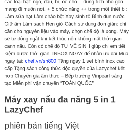
các loại hạt: ngô, đậu, bí, óc chó… dung tích nhỏ gọn
mang đi muôn nơi. + 5 chức năng ++ trong một thiết bị:
Làm sữa hạt Làm cháo bột Xay sinh tố Bình đun nước
Giữ ấm Làm sạch Hẹn giờ Cách sử dụng đơn giản: chỉ
cần cho nguyên liệu vào máy, chọn chế độ là xong. Máy
sẽ tự động ngắt khi kết thúc nên không mất thời gian
canh nấu. Còn có chế độ TỰ VỆ SINH giúp chị em tiết
kiệm được thời gian. INBOX NGAY để nhận ưu đãi Mua
ngay tại:
chef.vn/sh800
Tặng ngay 1 set bình inox cao
cấp Tặng sách công thức độc quyền của Lazychef kết
hợp Chuyên gia ẩm thực – Bếp trưởng Vinpearl sáng
tạo Miễn phí vận chuyển “TOÀN QUỐC”
Máy xay nấu đa năng 5 in 1
LazyChef
phiên bản tiếng Việt