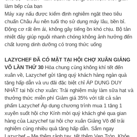
làm bếp của bạn
Máy xay nấu được kiểm định nghiêm ngặt theo tiêu
chuẩn Châu Âu nên tuổi thọ sử dụng máy lâu, bền bỉ.
Động cơ rất êm ái, không gây tiếng ồn khó chịu. Bộ tản
nhiệt đáy giúp nguội nhanh chóng không ảnh hưởng đến
chất lượng dinh dưỡng có trong thức uống
LAZYCHEF ĐÃ CÓ MẶT TẠI HỘI CHỢ XUÂN GIẢNG
VÕ LẦN THỨ 30
Hòa chung cùng không khí tết đến
xuân về, Lazychef gửi tặng quý khách hàng ngàn quà
tặng hấp dẫn và ưu đãi đặc biệt chỉ ÁP DỤNG DUY
NHẤT tại hội chợ xuân: Trải nghiệm máy làm sữa hạt và
thưởng thức miễn phí Giảm giá 35% với tất cả sản
phẩm Lazychef Áp dụng chương trình mua 1 tặng 1
xuyên suốt hội chợ Kính mời quý khách ghé qua gian
hàng của Lazychef tại hội chợ xuân Giảng Võ để trải
nghiệm cùng nhiều quà tặng hấp dẫn. Sắm ngay
Lazychef – Mẹ thêm rảnh tay, tết thêm Vẹn Tròn. Khỏe