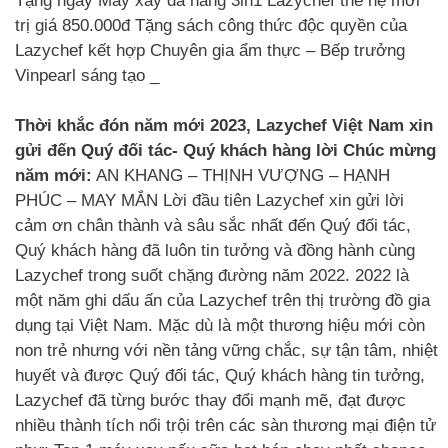
Tặng ngay Máy xay đa năng 3in1 Lazychef thế hệ mới
trị giá 850.000đ Tặng sách công thức độc quyền của
Lazychef kết hợp Chuyên gia ẩm thực – Bếp trưởng
Vinpearl sáng tạo _
Thời khắc đón năm mới 2023, Lazychef Việt Nam xin
gửi đến Quý đối tác- Quý khách hàng lời Chúc mừng
năm mới:
AN KHANG – THỊNH VƯỢNG – HẠNH
PHÚC – MAY MẮN Lời đầu tiên Lazychef xin gửi lời
cảm ơn chân thành và sâu sắc nhất đến Quý đối tác,
Quý khách hàng đã luôn tin tưởng và đồng hành cùng
Lazychef trong suốt chặng đường năm 2022. 2022 là
một năm ghi dấu ấn của Lazychef trên thị trường đồ gia
dụng tại Việt Nam. Mặc dù là một thương hiệu mới còn
non trẻ nhưng với nền tảng vững chắc, sự tận tâm, nhiệt
huyết và được Quý đối tác, Quý khách hàng tin tưởng,
Lazychef đã từng bước thay đổi mạnh mẽ, đạt được
nhiều thành tích nổi trội trên các sàn thương mại điện tử