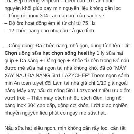
của Bếp trưởng Vinpearl – Lưỡi dao 10 cánh đúc
nguyên khối giúp xay mịn nguyên liệu không cần lọc
– Lòng nồi inox 304 cao cấp an toàn sạch sẽ
– Độ ồn: hoạt động êm ái từ chỉ từ 75 Hz
– 12 chức năng cho nhu cầu cả gia đình
– Công dụng: Đa chức năng, nhỏ gọn, dung tích lớn 1 lít
Chọn uống sữa hạt chọn sống healthy
1 ly sữa hạt
giúp + Da sáng + Dáng đẹp + Khỏe từ bên trong Để nấu
được mẻ sữa hạt ngon tại nhà không khó, đã có “MÁY
XAY NẤU ĐA NĂNG 5in1 LAZYCHEF” Thơm ngon sánh
mịn An toàn tuyệt đối Làm tại nhà giá chỉ 1/10 giá ngoài
hàng Máy xay nấu đa năng 5in1 Lazychef nhiều ưu điểm
vượt trội: – Thân máy cách nhiệt, cách điện, lòng nồi
bằng inox 304 cao cấp, động cơ khỏe, lưỡi d.ao nghiền
nhuyễn nguyên liệu phút có ngay mẻ sữa hạt.
Nấu sữa hạt siêu ngon, mịn không cần rây lọc, cân tất