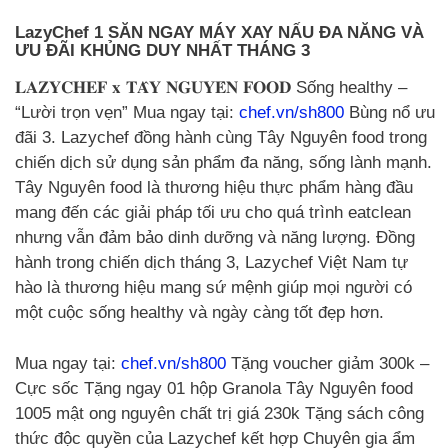
LazyChef 1 SĂN NGAY MÁY XAY NẤU ĐA NĂNG VÀ
ƯU ĐÃI KHỦNG DUY NHẤT THÁNG 3
𝐋𝐀𝐙𝐘𝐂𝐇𝐄𝐅 𝐱 𝐓𝐀̂𝐘 𝐍𝐆𝐔𝐘𝐄̂𝐍 𝐅𝐎𝐎𝐃 Sống healthy –
“Lười trọn vẹn” Mua ngay tại:
chef.vn/sh800
Bùng nổ ưu
đãi 3. Lazychef đồng hành cùng Tây Nguyên food trong
chiến dịch sử dụng sản phẩm đa năng, sống lành mạnh.
Tây Nguyên food là thương hiệu thực phẩm hàng đầu
mang đến các giải pháp tối ưu cho quá trình eatclean
nhưng vẫn đảm bảo dinh dưỡng và năng lượng. Đồng
hành trong chiến dịch tháng 3, Lazychef Việt Nam tự
hào là thương hiệu mang sứ mệnh giúp mọi người có
một cuộc sống healthy và ngày càng tốt đẹp hơn.
Mua ngay tại:
chef.vn/sh800
Tặng voucher giảm 300k –
Cực sốc Tặng ngay 01 hộp Granola Tây Nguyên food
1005 mật ong nguyên chất trị giá 230k Tặng sách công
thức độc quyền của Lazychef kết hợp Chuyên gia ẩm