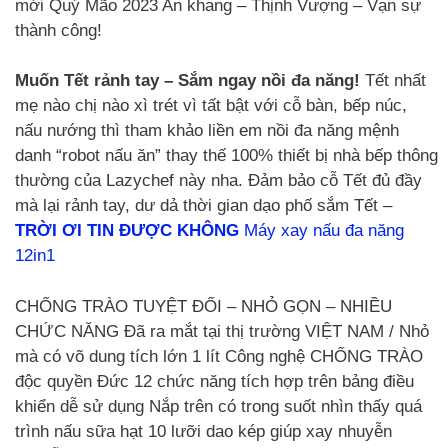
mới Quý Mão 2023 An khang – Thịnh Vượng – Vạn sự
thành công!
Muốn Tết rảnh tay – Sắm ngay nồi đa năng!
Tết nhất
mẹ nào chị nào xì trét vì tất bật với cỗ bàn, bếp núc,
nấu nướng thì tham khảo liền em nồi đa năng mệnh
danh “robot nấu ăn” thay thế 100% thiết bị nhà bếp thông
thường của Lazychef này nha. Đảm bảo cỗ Tết đủ đầy
mà lại rảnh tay, dư dả thời gian dạo phố sắm Tết –
TRỜI ƠI TIN ĐƯỢC KHÔNG
Máy xay nấu đa năng
12in1
CHỐNG TRÀO TUYỆT ĐỐI – NHỎ GỌN – NHIỀU
CHỨC NĂNG Đã ra mắt tại thị trường VIỆT NAM / Nhỏ
mà có võ dung tích lớn 1 lít Công nghệ CHỐNG TRÀO
độc quyền Đức 12 chức năng tích hợp trên bảng điều
khiển dễ sử dụng Nắp trên có trong suốt nhìn thấy quá
trình nấu sữa hạt 10 lưỡi dao kép giúp xay nhuyễn