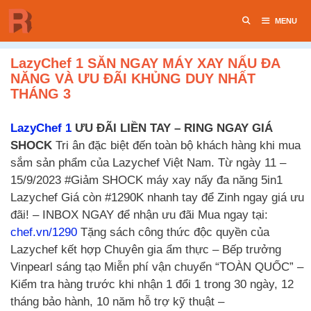
Chuyển
MENU
đến
nội
dung
LazyChef 1 SĂN NGAY MÁY XAY NẤU ĐA
NĂNG VÀ ƯU ĐÃI KHỦNG DUY NHẤT
THÁNG 3
LazyChef 1
ƯU ĐÃI LIỀN TAY – RING NGAY GIÁ
SHOCK
Tri ân đặc biệt đến toàn bộ khách hàng khi mua
sắm sản phẩm của Lazychef Việt Nam. Từ ngày 11 –
15/9/2023 #Giảm SHOCK máy xay nấy đa năng 5in1
Lazychef Giá còn #1290K nhanh tay để Zinh ngay giá ưu
đãi! – INBOX NGAY để nhận ưu đãi Mua ngay tại:
chef.vn/1290
Tặng sách công thức độc quyền của
Lazychef kết hợp Chuyên gia ẩm thực – Bếp trưởng
Vinpearl sáng tạo Miễn phí vận chuyển “TOÀN QUỐC” –
Kiểm tra hàng trước khi nhận 1 đổi 1 trong 30 ngày, 12
tháng bảo hành, 10 năm hỗ trợ kỹ thuật –