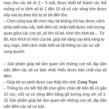
hợp cho các bé từ 2 – 5 tuổi, được thiết kế thành các thẻ
vuông có in hình số từ 1 đến 10 và có các vòng tròn được
xếp vào trụ theo thứ tự từ bé đến lớn.
– Chơi cùng loại đồ chơi này, bé không chỉ học được cách
phân biệt màu sắc, biết đếm số, nhận biết được mối tương
quan giữa các con số, số lớn số bé, hình lớn hình bé… Từ
đó, kích thích trí nhớ của bé, giúp bé nâng cao khả năng tư
duy, logic, biết cách nhận biết và hệ thống lại các sự vật
xung quanh.
– Sản phẩm giúp bé làm quen với những con số, tập dần
việc đếm các số cơ bản nhất. Hiểu được bản chất của số
đếm.
– Giúp trẻ so sánh được cao thấp lớn nhỏ.
Cosy Toys
– Thông tin chi tiết: Bộ đồ chơi gồm: chân đế trên đó có gắn
10 cọc, mỗi cọ có vòng đếm bằng gỗ tương ứng với số 1-
10 Sản phẩm giúp bé làm quen với những con số, tập dần
việc đếm các số cơ bản