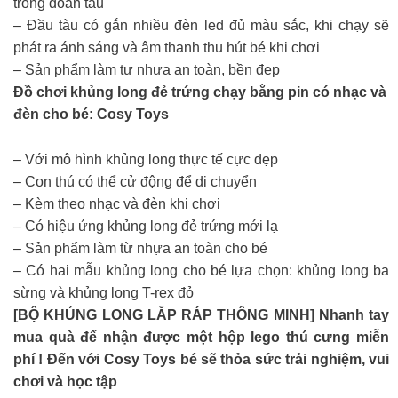
trong đoàn tàu
– Đầu tàu có gắn nhiều đèn led đủ màu sắc, khi chạy sẽ
phát ra ánh sáng và âm thanh thu hút bé khi chơi
– Sản phẩm làm tự nhựa an toàn, bền đẹp
Đồ chơi khủng long đẻ trứng chạy bằng pin có nhạc và
đèn cho bé: Cosy Toys
– Với mô hình khủng long thực tế cực đẹp
– Con thú có thể cử động để di chuyển
– Kèm theo nhạc và đèn khi chơi
– Có hiệu ứng khủng long đẻ trứng mới lạ
– Sản phẩm làm từ nhựa an toàn cho bé
– Có hai mẫu khủng long cho bé lựa chọn: khủng long ba
sừng và khủng long T-rex đỏ
[BỘ KHỦNG LONG LẮP RÁP THÔNG MINH] Nhanh tay
mua quà để nhận được một hộp lego thú cưng miễn
phí ! Đến với Cosy Toys bé sẽ thỏa sức trải nghiệm, vui
chơi và học tập