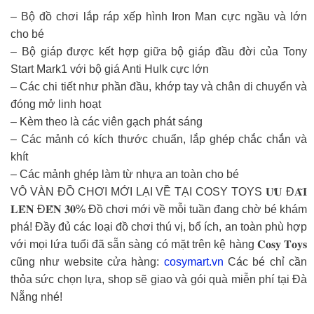
– Bộ đồ chơi lắp ráp xếp hình Iron Man cực ngầu và lớn
cho bé
– Bộ giáp được kết hợp giữa bộ giáp đầu đời của Tony
Start Mark1 với bộ giá Anti Hulk cực lớn
– Các chi tiết như phần đầu, khớp tay và chân di chuyển và
đóng mở linh hoạt
– Kèm theo là các viên gạch phát sáng
– Các mảnh có kích thước chuẩn, lắp ghép chắc chắn và
khít
– Các mảnh ghép làm từ nhựa an toàn cho bé
VÔ VÀN ĐỒ CHƠI MỚI LẠI VỀ TẠI COSY TOYS 𝐔̛𝐔 Đ𝐀̃𝐈
𝐋𝐄̂𝐍 Đ𝐄̂́𝐍 𝟑𝟎% Đồ chơi mới về mỗi tuần đang chờ bé khám
phá! Đầy đủ các loại đồ chơi thú vị, bổ ích, an toàn phù hợp
với mọi lứa tuổi đã sẵn sàng có mặt trên kệ hàng 𝐂𝐨𝐬𝐲 𝐓𝐨𝐲𝐬
cũng như website cửa hàng:
cosymart.vn
Các bé chỉ cần
thỏa sức chọn lựa, shop sẽ giao và gói quà miễn phí tại Đà
Nẵng nhé!