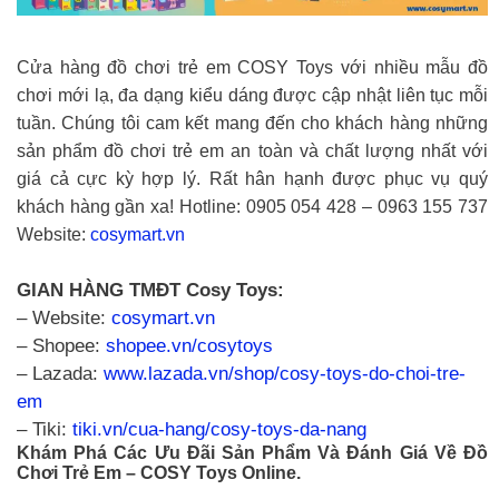
Cửa hàng đồ chơi trẻ em COSY Toys với nhiều mẫu đồ
chơi mới lạ, đa dạng kiểu dáng được cập nhật liên tục mỗi
tuần. Chúng tôi cam kết mang đến cho khách hàng những
sản phẩm đồ chơi trẻ em an toàn và chất lượng nhất với
giá cả cực kỳ hợp lý. Rất hân hạnh được phục vụ quý
khách hàng gần xa! Hotline: 0905 054 428 – 0963 155 737
Website:
cosymart.vn
GIAN HÀNG TMĐT Cosy Toys:
– Website:
cosymart.vn
– Shopee:
shopee.vn/cosytoys
– Lazada:
www.lazada.vn/shop/cosy-toys-do-choi-tre-
em
– Tiki:
tiki.vn/cua-hang/cosy-toys-da-nang
Khám Phá Các Ưu Đãi Sản Phẩm Và Đánh Giá Về Đồ
Chơi Trẻ Em – COSY Toys Online.