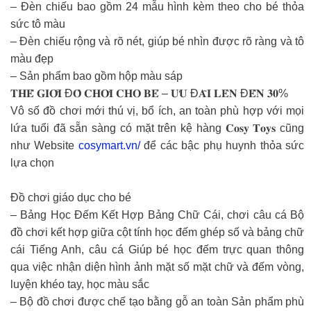
– Đèn chiếu bao gồm 24 mẫu hình kèm theo cho bé thỏa
sức tô màu
– Đèn chiếu rộng và rõ nét, giúp bé nhìn được rõ ràng và tô
màu đẹp
– Sản phẩm bao gồm hộp màu sáp
𝐓𝐇𝐄̂́ 𝐆𝐈𝐎̛́𝐈 Đ𝐎̂̀ 𝐂𝐇𝐎̛𝐈 𝐂𝐇𝐎 𝐁𝐄́ – 𝐔̛𝐔 Đ𝐀̃𝐈 𝐋𝐄̂𝐍 Đ𝐄̂́𝐍 𝟑𝟎%
Vô số đồ chơi mới thú vị, bổ ích, an toàn phù hợp với mọi
lứa tuổi đã sẵn sàng có mặt trên kệ hàng 𝐂𝐨𝐬𝐲 𝐓𝐨𝐲𝐬 cũng
như Website
cosymart.vn/
để các bậc phụ huynh thỏa sức
lựa chọn
Đồ chơi giáo dục cho bé
– Bảng Học Đếm Kết Hợp Bảng Chữ Cái, chơi câu cá Bộ
đồ chơi kết hợp giữa cột tính học đếm ghép số và bảng chữ
cái Tiếng Anh, câu cá Giúp bé học đếm trực quan thông
qua việc nhận diện hình ảnh mặt số mặt chữ và đếm vòng,
luyện khéo tay, học màu sắc
– Bộ đồ chơi được chế tạo bằng gỗ an toàn Sản phẩm phù