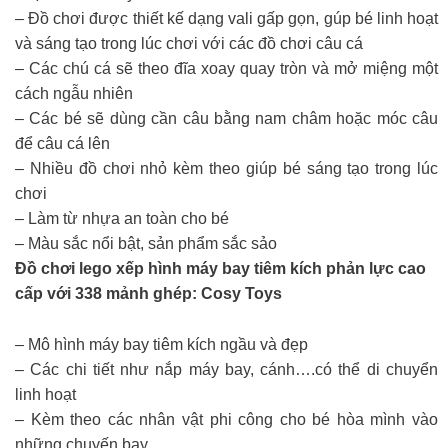
– Đồ chơi được thiết kế dạng vali gấp gọn, gúp bé linh hoạt
và sáng tạo trong lúc chơi với các đồ chơi câu cá
– Các chú cá sẽ theo đĩa xoay quay tròn và mở miệng một
cách ngẫu nhiên
– Các bé sẽ dùng cần câu bằng nam châm hoặc móc câu
để câu cá lên
– Nhiều đồ chơi nhỏ kèm theo giúp bé sáng tạo trong lúc
chơi
– Làm từ nhựa an toàn cho bé
– Màu sắc nổi bật, sản phẩm sắc sảo
Đồ chơi lego xếp hình máy bay tiêm kích phản lực cao
cấp với 338 mảnh ghép: Cosy Toys
– Mô hình máy bay tiêm kích ngầu và đẹp
– Các chi tiết như nắp máy bay, cánh….có thể di chuyển
linh hoạt
– Kèm theo các nhân vật phi công cho bé hòa mình vào
những chuyến bay