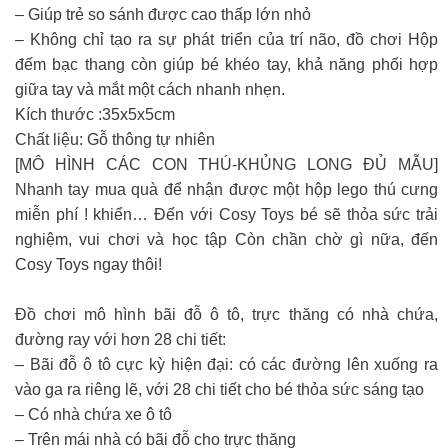
– Giúp trẻ so sánh được cao thấp lớn nhỏ
– Không chỉ tạo ra sự phát triển của trí não, đồ chơi Hộp
đếm bạc thang còn giúp bé khéo tay, khả năng phối hợp
giữa tay và mắt một cách nhanh nhẹn.
Kích thước :35x5x5cm
Chất liệu: Gỗ thông tự nhiên
[MÔ HÌNH CÁC CON THÚ-KHỦNG LONG ĐỦ MẪU]
Nhanh tay mua quà để nhận được một hộp lego thú cưng
miễn phí ! khiển… Đến với Cosy Toys bé sẽ thỏa sức trải
nghiệm, vui chơi và học tập Còn chần chờ gì nữa, đến
Cosy Toys ngay thôi!
Đồ chơi mô hình bãi đỗ ô tô, trực thăng có nhà chứa,
đường ray với hơn 28 chi tiết:
– Bãi đỗ ô tô cực kỳ hiện đại: có các đường lên xuống ra
vào ga ra riêng lẽ, với 28 chi tiết cho bé thỏa sức sáng tạo
– Có nhà chứa xe ô tô
– Trên mái nhà có bãi đỗ cho trực thăng