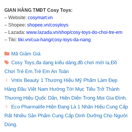
GIAN HÀNG TMĐT Cosy Toys:
– Website:
cosymart.vn
– Shopee:
shopee.vn/cosytoys
– Lazada:
www.lazada.vn/shop/cosy-toys-do-choi-tre-em
– Tiki:
tiki.vn/cua-hang/cosy-toys-da-nang
Danh
Mã Giảm Giá
mục
Thẻ
Cosy Toys
,
đa dạng kiểu dáng
,
đồ chơi mới lạ
,
Đồ
Chơi Trẻ Em
,
Trẻ Em An Toàn
Vntis Beauty 1 Thương Hiệu Mỹ Phẩm Làm Đẹp
Hàng Đầu Việt Nam Hướng Tới Mục Tiêu Trở Thành
Thương Hiệu Quốc Dân, Hiện Diện Trong Mọi Gia Đình.
Eco Pharmalife Hiện Đang Là 1 Nhãn Hiệu Cung Cấp
Rất Nhiều Sản Phẩm Cung Cấp Dinh Dưỡng Cho Người
Dùng.