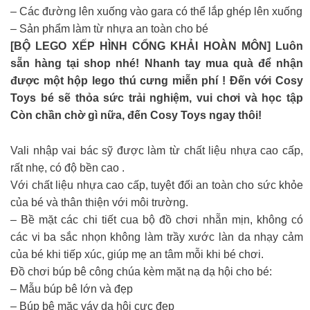
– Các đường lên xuống vào gara có thể lắp ghép lên xuống
– Sản phẩm làm từ nhựa an toàn cho bé
[BỘ LEGO XẾP HÌNH CỔNG KHẢI HOÀN MÔN] Luôn
sẵn hàng tại shop nhé! Nhanh tay mua quà để nhận
được một hộp lego thú cưng miễn phí ! Đến với Cosy
Toys bé sẽ thỏa sức trải nghiệm, vui chơi và học tập
Còn chần chờ gì nữa, đến Cosy Toys ngay thôi!
Vali nhập vai bác sỹ được làm từ chất liệu nhựa cao cấp,
rất nhẹ, có độ bền cao .
Với chất liệu nhựa cao cấp, tuyệt đối an toàn cho sức khỏe
của bé và thân thiện với môi trường.
– Bề mặt các chi tiết cua bộ đồ chơi nhẵn mịn, không có
các vi ba sắc nhọn không làm trầy xước làn da nhạy cảm
của bé khi tiếp xúc, giúp mẹ an tâm mỗi khi bé chơi.
Đồ chơi búp bê công chúa kèm mặt nạ dạ hội cho bé:
– Mẫu búp bê lớn và đẹp
– Búp bê mặc váy dạ hội cực đẹp