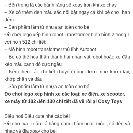
– Bên trong là các bánh răng sẽ xoay tròn khi xe chạy
– Xe có thêm đèn màu sắc nổi bật ngay cả khi bé chơi ban
đêm
– Sản phẩm làm từ nhựa an toàn cho bé
Đồ chơi lego xếp hình robot Transformer biến hình 2 trong 1
với hơn 512 chi tiết:
– Mô hình robot transformer thủ lĩnh Autobot
– Bé có thể hóa thân thành hai nhân vật robot hoặc xe đầu
kéo màu xanh đỏ cực ngầu
– Kèm theo các chi tiết chuyển động được như khớp tay,
khớp chân và đầu
– Sản phẩm làm từ nhựa an toàn cho bé
Đồ chơi lego xếp hình xe các loại: xe điện, xe scooter,
xe máy từ 102 đến 130 chi tiết đã về rồi ạ! Cosy Toys
Siêu hot! Siêu cute nhé các bé!
Đồ chơi va li câu cá bằng nam châm hoặc móc , có đèn và
nhạc và đĩa xoay cho bé: