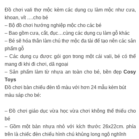
Đồ chơi vali thợ mộc kèm các dụng cụ làm mộc như cưa,
khoan, vít ….cho bé
– Bộ đồ chơi hướng nghiệp mộc cho các bé
– Bao gồm cưa, cắt, đục…cùng các dụng cụ làm gỗ khác
– Bé sẽ hóa thân làm chú thợ mộc đa tài để tạo nên các sản
phẩm gỗ
– Các dụng cụ được gói gọn trong một cái vali, bé có thể
mang đi khi đi chơi, dã ngoại
– Sản phẩm làm từ nhựa an toàn cho bé, bền đẹp
Cosy
Toys
Đồ chơi bàn chiếu đèn tô màu với hơn 24 mẫu kèm bút
màu sáp cho bé:
– Đồ chơi giáo dục vừa học vừa chơi không thể thiếu cho
bé
– Gồm một bàn nhựa nhỏ với kích thước 26x22cm. phía
trên là chiếc đèn chiếu hình chú khủng long ngộ nghĩnh