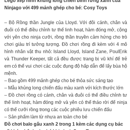
Lego xếp hình khủng long chiến binh rừng xanh của
Ninjago với 499 mảnh ghép cho bé: Cosy Toys
– Bộ Rồng thần Jungle của Lloyd. Với đôi cánh, chân và
đuôi có thể điều chỉnh tư thế linh hoạt, hàm đóng mở, cộng
với yên cho ninja cưỡi, rồng thần truyền cảm hứng cho trò
chơi giàu trí tưởng tượng. Đồ chơi rồng đi kèm với 4 mô
hình nhân vật thu nhỏ: Island Lloyd, Island Zane, PoulErik
và Thunder Keeper, tất cả đều được trang bị vũ khí để trẻ
em có thể vui chơi các cuộc đụng độ hấp dẫn để lấy bùa hộ
mệnh.
– Bao gồm 499 mảnh ghép cho bé thỏa sức sáng tạo
– Mẫu khủng long chiến đấu màu xanh với kích thước lớn
– Đồ chơi rồng có cánh, chân và đuôi có thể điều chỉnh tư
thế linh hoạt, hàm đóng mở và yên có thể tháo rời để ninja
có thể cưỡi rồng trong các cuộc phiêu lưu chiến đấu
– Sản phẩm làm từ nhựa an toàn cho bé
Đồ chơi balo gấu xanh 2 trong 1 kèm các dụng cụ bác