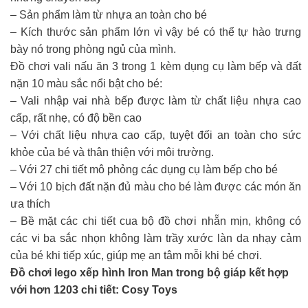
– Sản phẩm làm từ nhựa an toàn cho bé
– Kích thước sản phẩm lớn vì vậy bé có thể tự hào trưng
bày nó trong phòng ngủ của mình.
Đồ chơi vali nấu ăn 3 trong 1 kèm dụng cụ làm bếp và đất
nặn 10 màu sắc nổi bật cho bé:
– Vali nhập vai nhà bếp được làm từ chất liệu nhựa cao
cấp, rất nhẹ, có độ bền cao
– Với chất liệu nhựa cao cấp, tuyệt đối an toàn cho sức
khỏe của bé và thân thiện với môi trường.
– Với 27 chi tiết mô phỏng các dụng cụ làm bếp cho bé
– Với 10 bịch đất nặn đủ màu cho bé làm được các món ăn
ưa thích
– Bề mặt các chi tiết cua bộ đồ chơi nhẵn mịn, không có
các vi ba sắc nhọn không làm trầy xước làn da nhạy cảm
của bé khi tiếp xúc, giúp mẹ an tâm mỗi khi bé chơi.
Đồ chơi lego xếp hình Iron Man trong bộ giáp kết hợp
với hơn 1203 chi tiết: Cosy Toys