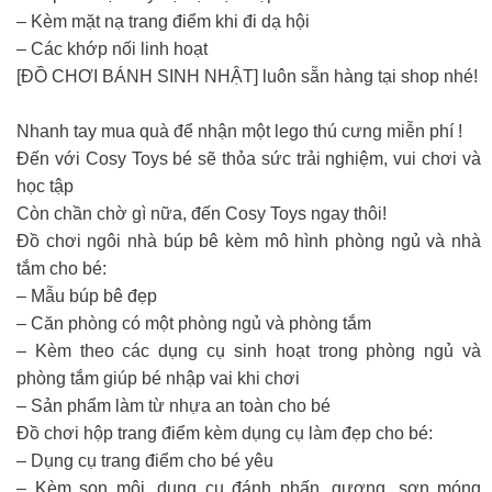
– Kèm mặt nạ trang điểm khi đi dạ hội
– Các khớp nối linh hoạt
[ĐỒ CHƠI BÁNH SINH NHẬT] luôn sẵn hàng tại shop nhé!
Nhanh tay mua quà để nhận một lego thú cưng miễn phí !
Đến với Cosy Toys bé sẽ thỏa sức trải nghiệm, vui chơi và
học tập
Còn chần chờ gì nữa, đến Cosy Toys ngay thôi!
Đồ chơi ngôi nhà búp bê kèm mô hình phòng ngủ và nhà
tắm cho bé:
– Mẫu búp bê đẹp
– Căn phòng có một phòng ngủ và phòng tắm
– Kèm theo các dụng cụ sinh hoạt trong phòng ngủ và
phòng tắm giúp bé nhập vai khi chơi
– Sản phẩm làm từ nhựa an toàn cho bé
Đồ chơi hộp trang điểm kèm dụng cụ làm đẹp cho bé:
– Dụng cụ trang điểm cho bé yêu
– Kèm son môi, dụng cụ đánh phấn, gương, sơn móng