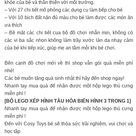
khỏe của bé và thân thiện với môi trường.
– Với 27 chi tiết mô phỏng các dụng cụ làm bếp cho bé
– Với 10 bịch đất nặn đủ màu cho bé làm được các món ăn
ưa thích
– Bề mặt các chi tiết cua bộ đồ chơi nhẵn mịn, không có
các vi ba sắc nhọn không làm trầy xước làn da nhạy cảm
của bé khi tiếp xúc, giúp mẹ an tâm mỗi khi bé chơi.
Bên cạnh đồ chơi mới về thì shop vẫn gói quà miễn phí
nhé!
Các bé muốn tặng quà sinh nhật thì hãy đến shop ngay!
Nhanh tay mua quà để nhận được một hộp lego thú cưng
miễn phí !
[BỘ LEGO XẾP HÌNH TÀU HỎA BIẾN HÌNH 3 TRONG 1]
Nhanh tay mua quà để nhận được một hộp lego thú cưng
miễn phí !
Đến với Cosy Toys bé sẽ thỏa sức trải nghiệm, vui chơi và
học tập