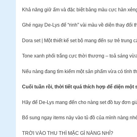
Khả năng giữ ấm và đặc biệt bảng màu cực hàn xẻng,
Ghé ngay De-Lys để “rinh” vài màu về diện thay đổi t
Dora set | Một thiết kế set bộ mang đến sự trẻ trung 
Tone xanh phối trắng cực thời thượng – toả sáng vừ
Nếu nàng đang tìm kiếm một sản phẩm vừa có tính th
Cuối tuần rồi, thời tiết quá thích hợp để diện m
Hãy để De-Lys mang đến cho nàng set đồ tuy đơn giả
Bổ sung ngay items này vào tủ đồ của mình nàng nhé
TRỜI VÀO THU THÌ MẶC GÌ NÀNG NHỈ?