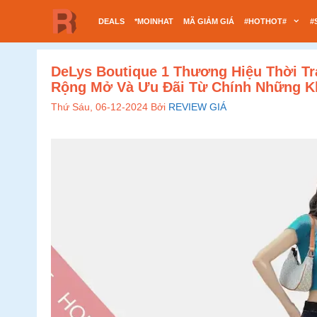
Chuyển
DEALS
*MOINHAT
MÃ GIẢM GIÁ
#HOTHOT#
#
đến
nội
dung
DeLys Boutique 1 Thương Hiệu Thời T
Rộng Mở Và Ưu Đãi Từ Chính Những 
Thứ Sáu, 06-12-2024
Bởi
REVIEW GIÁ