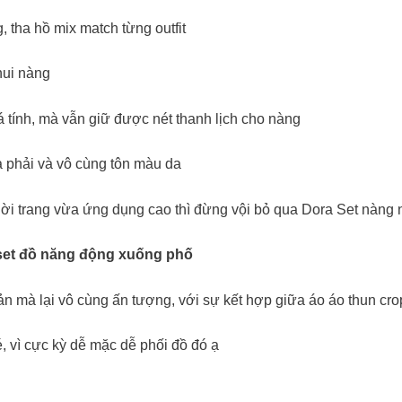
 tha hồ mix match từng outfit
hui nàng
cá tính, mà vẫn giữ được nét thanh lịch cho nàng
a phải và vô cùng tôn màu da
ời trang vừa ứng dụng cao thì đừng vội bỏ qua Dora Set nàng 
ột set đồ năng động xuống phố
n mà lại vô cùng ấn tượng, với sự kết hợp giữa áo áo thun cro
, vì cực kỳ dễ mặc dễ phối đồ đó ạ