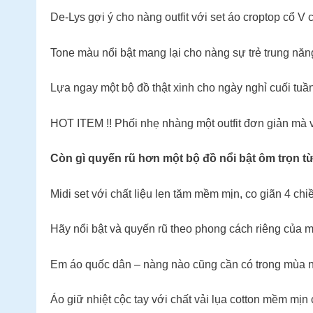
De-Lys gợi ý cho nàng outfit với set áo croptop cổ V
Tone màu nổi bật mang lại cho nàng sự trẻ trung nă
Lựa ngay một bộ đồ thật xinh cho ngày nghỉ cuối tuần
HOT ITEM !! Phối nhẹ nhàng một outfit đơn giản mà 
Còn gì quyến rũ hơn một bộ đồ nổi bật ôm trọn
Midi set với chất liệu len tăm mềm mịn, co giãn 4 c
Hãy nổi bật và quyến rũ theo phong cách riêng của 
Em áo quốc dân – nàng nào cũng cần có trong mùa n
Áo giữ nhiệt cộc tay với chất vải lụa cotton mềm mịn