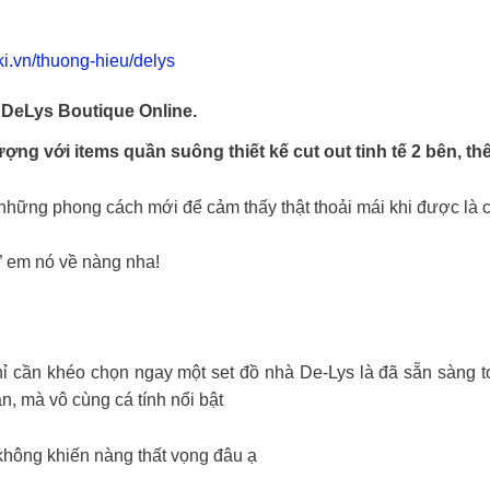
iki.vn/thuong-hieu/delys
DeLys Boutique Online.
ợng với items quần suông thiết kế cut out tinh tế 2 bên, 
ện những phong cách mới để cảm thấy thật thoải mái khi được là 
” em nó về nàng nha!
ỉ cần khéo chọn ngay một set đồ nhà De-Lys là đã sẵn sàng to
n, mà vô cùng cá tính nổi bật
 không khiến nàng thất vọng đâu ạ