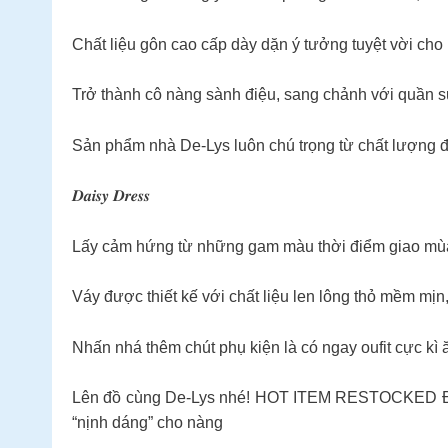
Chất liệu gôn cao cấp dày dặn ý tưởng tuyệt vời cho
Trở thành cô nàng sành điệu, sang chảnh với quần suông
Sản phẩm nhà De-Lys luôn chú trọng từ chất lượng đ
𝑫𝒂𝒊𝒔𝒚 𝑫𝒓𝒆𝒔𝒔
Lấy cảm hứng từ những gam màu thời điểm giao mùa h
Váy được thiết kế với chất liệu len lông thỏ mềm mịn
Nhấn nhá thêm chút phụ kiện là có ngay oufit cực kì 
Lên đồ cùng De-Lys nhé! HOT ITEM RESTOCKED Đơn g
“nịnh dáng” cho nàng