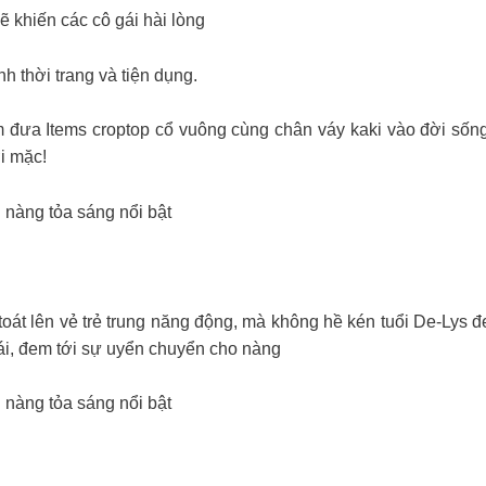
 khiến các cô gái hài lòng
h thời trang và tiện dụng.
 đưa Items croptop cổ vuông cùng chân váy kaki vào đời sốn
i mặc!
 nàng tỏa sáng nổi bật
toát lên vẻ trẻ trung năng động, mà không hề kén tuổi De-Lys 
ái, đem tới sự uyển chuyển cho nàng
 nàng tỏa sáng nổi bật