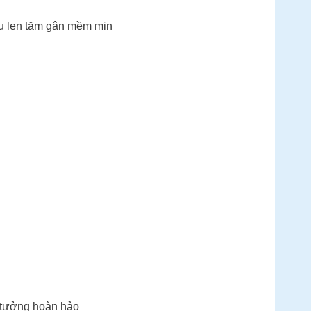
iệu len tăm gân mềm mịn
ý tưởng hoàn hảo