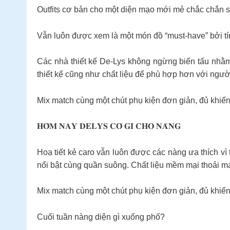
Outfits cơ bản cho một diện mạo mới mẻ chắc chắn sẽ
Vẫn luôn được xem là một món đồ “must-have” bởi tín
Các nhà thiết kế De-Lys không ngừng biến tấu nhằm
thiết kế cũng như chất liệu để phù hợp hơn với ngườ
Mix match cùng một chút phụ kiện đơn giản, đủ khiến
𝐇𝐎̂𝐌 𝐍𝐀𝐘 𝐃𝐄𝐋𝐘𝐒 𝐂𝐎́ 𝐆𝐈̀ 𝐂𝐇𝐎 𝐍𝐀̀𝐍𝐆
Hoạ tiết kẻ caro vẫn luôn được các nàng ưa thích vì 
nổi bật cùng quần suông. Chất liệu mềm mại thoải m
Mix match cùng một chút phụ kiện đơn giản, đủ khiến
Cuối tuần nàng diện gì xuống phố?