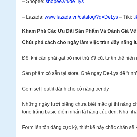
– Shopee:
shopee.vn/de_lys
– Lazada:
www.lazada.vn/catalog/?q=DeLys
– Tiki:
t
Khám Phá Các Ưu Đãi Sản Phẩm Và Đánh Giá Về 
Chút phá cách cho ngày làm việc tràn đầy năng lư
Đôi khi cần phải gạt bỏ mọi thứ đã cũ, tự tin thể hi
Sản phẩm có sẵn tại store. Ghé ngay De-Lys để “rinh
Gem set | outfit dành cho cô nàng trendy
Những ngày lười biếng chưa biết mặc gì thì nàng ch
tone trắng basic điểm nhấn là hàng cúc đen. Nhã nhặ
Form lên tôn dáng cực kỳ, thiết kế này chắc chắn sẽ