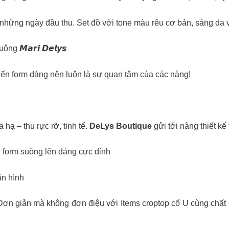
 những ngày đầu thu. Set đồ với tone màu rêu cơ bản, sáng da 
 𝙈𝙖𝙧𝙞 𝘿𝙚𝙡𝙮𝙨
ến form dáng nên luôn là sự quan tâm của các nàng!
ạ – thu rực rỡ, tinh tế.
DeLys Boutique
gửi tới nàng thiết k
, form suông lên dáng cực đỉnh
ăn hình
iản mà không đơn điệu với Items croptop cổ U cùng chất li