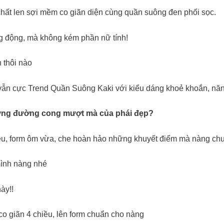
 chất len sợi mềm co giãn diện cùng quần suông đen phối sọc.
ng động, mà không kém phần nữ tính!
 thôi nào
vẫn cực Trend Quần Suông Kaki với kiểu dáng khoẻ khoắn, năng 
 từng đường cong mượt mà của phái đẹp?
hiều, form ôm vừa, che hoàn hảo những khuyết điểm mà nàng chưa
mình nàng nhé
ày!!
 co giãn 4 chiều, lên form chuẩn cho nàng