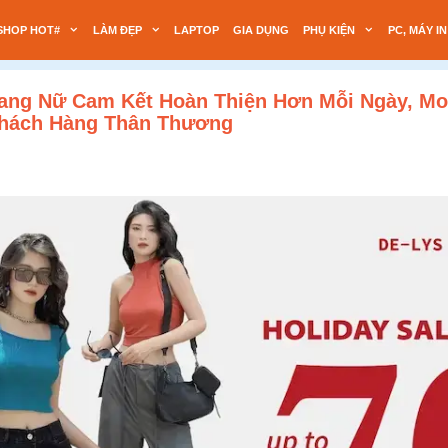
SHOP HOT#
LÀM ĐẸP
LAPTOP
GIA DỤNG
PHỤ KIỆN
PC, MÁY IN
rang Nữ Cam Kết Hoàn Thiện Hơn Mỗi Ngày, 
Khách Hàng Thân Thương