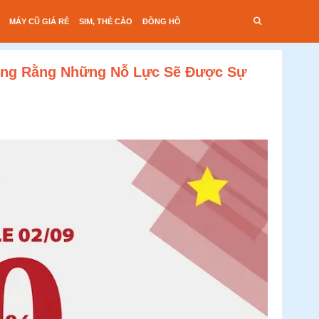
MÁY CŨ GIÁ RẺ
SIM, THẺ CÀO
ĐỒNG HỒ
Mong Rằng Những Nỗ Lực Sẽ Được Sự